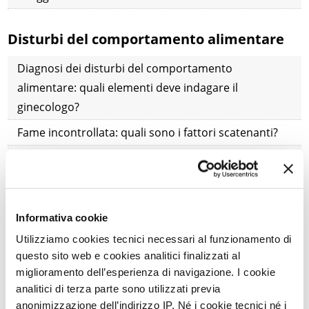
Disturbi del comportamento alimentare
Diagnosi dei disturbi del comportamento
alimentare: quali elementi deve indagare il
ginecologo?
Fame incontrollata: quali sono i fattori scatenanti?
Bulimia e rapporto con il proprio corpo: quali
relazioni?
Delusioni sentimentali e voglia di cibi dolci: quali
Informativa cookie
correlazioni?
Utilizziamo cookies tecnici necessari al funzionamento di
Disturbi del comportamento alimentare: quali sono
questo sito web e cookies analitici finalizzati al
i segnali d'allarme?
miglioramento dell’esperienza di navigazione. I cookie
analitici di terza parte sono utilizzati previa
Cerotto contraccettivo: la scelta più sicura in caso di
anonimizzazione dell’indirizzo IP. Né i cookie tecnici né i