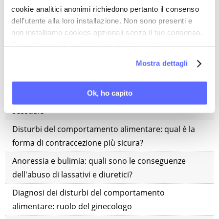
anoressia e bulimia
cookie analitici anonimi richiedono pertanto il consenso
Contraccezione e disturbi del comportamento
dell’utente alla loro installazione. Non sono presenti e
non installiamo cookies opzionali senza il tuo consenso.
alimentare: perché la pillola non è la scelta migliore
Per maggiori informazioni ti invitiamo a leggere
Disturbi del comportamento alimentare:
la nostra
Cookie Policy
.
Mostra dettagli
l'irregolarità del ciclo espone al rischio di
concepimenti indesiderati
Ok, ho capito
Quando la bulimia alimentare si estende alla sfera
sessuale
Disturbi del comportamento alimentare: qual è la
forma di contraccezione più sicura?
Anoressia e bulimia: quali sono le conseguenze
dell'abuso di lassativi e diuretici?
Diagnosi dei disturbi del comportamento
alimentare: ruolo del ginecologo