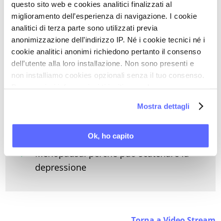
Depressione: il ruolo dei fattori genetici
questo sito web e cookies analitici finalizzati al
Depressione: i fattori prenatali
miglioramento dell’esperienza di navigazione. I cookie
analitici di terza parte sono utilizzati previa
Depressione post parto: perché può
anonimizzazione dell’indirizzo IP. Né i cookie tecnici né i
trasmettersi al neonato
cookie analitici anonimi richiedono pertanto il consenso
Depressione: perché può manifestarsi
dell’utente alla loro installazione. Non sono presenti e
non installiamo cookies opzionali senza il tuo consenso.
prima delle mestruazioni
Per maggiori informazioni ti invitiamo a leggere
Depressione post parto: tutti i fattori di
la nostra
Cookie Policy
.
vulnerabilità
Mostra dettagli
Incontinenza post parto: dalla
depressione alla guarigione
Ok, ho capito
Menopausa: perché può scatenare la
depressione
Torna a Video Stream