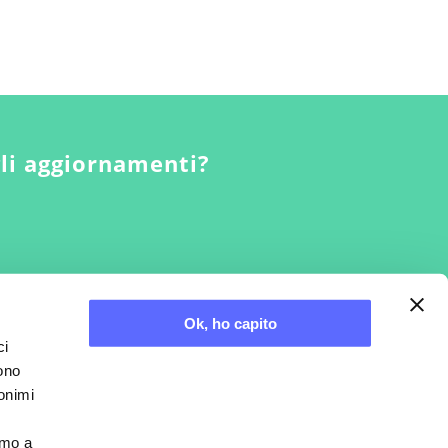
gli aggiornamenti?
Ok, ho capito
ci
sono
nonimi
Credits
amo a