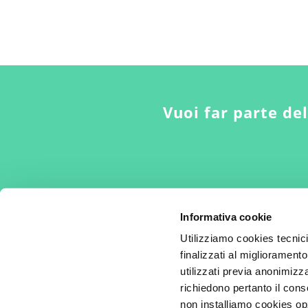
Vuoi far parte de
Informativa cookie
Utilizziamo cookies tecnic
finalizzati al miglioramento
utilizzati previa anonimizza
Per la cura del dolore nella donna
richiedono pertanto il cons
non installiamo cookies opz
© 2008-2026 - Fondazione Alessandra Graziottin