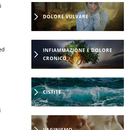
i
DOLORE VULVARE
ed
INFIAMMAZIONE E DOLORE
CRONICO
CISTITE
i
VAGINISMO