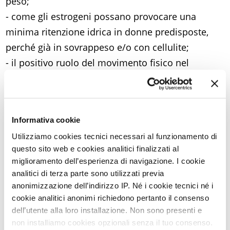
peso;
- come gli estrogeni possano provocare una
minima ritenzione idrica in donne predisposte,
perché già in sovrappeso e/o con cellulite;
- il positivo ruolo del movimento fisico nel
contrastare l’incremento ponderale e nel favorire
la salute complessiva;
- come, in particolare, trenta minuti di camminata
Informativa cookie
al giorno siano sufficienti a ridurre il rischio
Utilizziamo cookies tecnici necessari al funzionamento di
cardiovascolare e di osteoporosi;
questo sito web e cookies analitici finalizzati al
- perché è meglio camminare alla luce del sole.
miglioramento dell’esperienza di navigazione. I cookie
analitici di terza parte sono utilizzati previa
Realizzazione tecnica di
MedLine.TV
anonimizzazione dell’indirizzo IP. Né i cookie tecnici né i
cookie analitici anonimi richiedono pertanto il consenso
dell’utente alla loro installazione. Non sono presenti e
non installiamo cookies opzionali senza il tuo consenso.
Torna a Video Stream