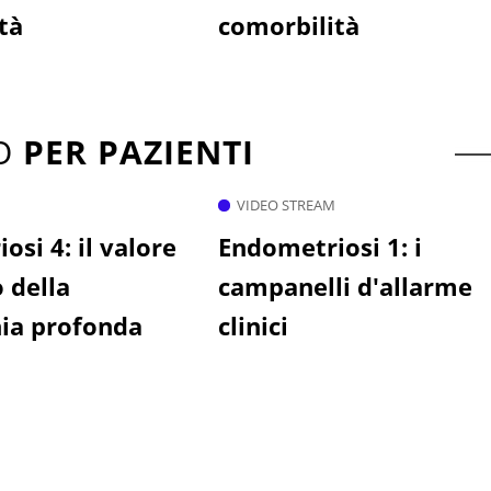
tà
comorbilità
TO
PER PAZIENTI
VIDEO STREAM
si 4: il valore
Endometriosi 1: i
 della
campanelli d'allarme
ia profonda
clinici