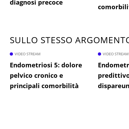
diagnosi precoce
comorbili
SULLO STESSO ARGOMEN
VIDEO STREAM
VIDEO STREAM
Endometriosi 5: dolore
Endometrio
pelvico cronico e
predittivo
principali comorbilità
dispareun