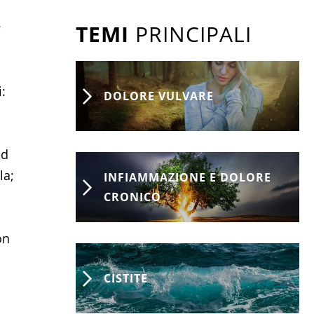
TEMI
PRINCIPALI
;
:
DOLORE VULVARE
ad
la;
INFIAMMAZIONE E DOLORE
CRONICO
on
CISTITE