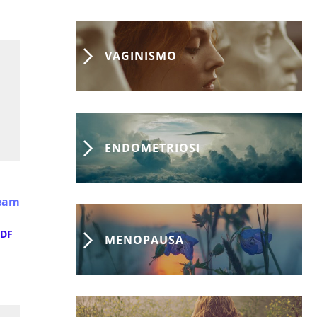
VAGINISMO
ENDOMETRIOSI
ream
DF
MENOPAUSA