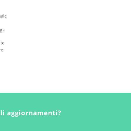
nale
g).
ste
re
gli aggiornamenti?