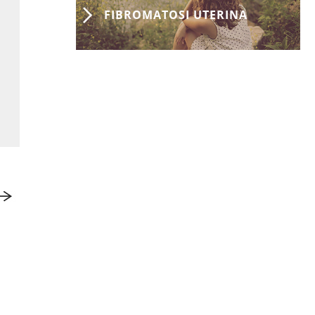
FIBROMATOSI UTERINA
FLASH DALLA RICERCA MEDICA
INTERNAZIONALE
More than just bad sex:
sexual dysfunction and