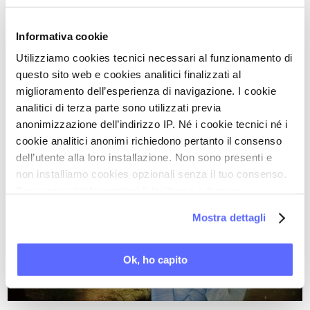
della più recente e autorevole letteratura
internazionale;
Informativa cookie
- le attività di formazione per i medici, gli
Utilizziamo cookies tecnici necessari al funzionamento di
psicoterapeuti e i sessuologi;
questo sito web e cookies analitici finalizzati al
- le finalità dei seminari gratuiti rivolti alle
miglioramento dell’esperienza di navigazione. I cookie
pazienti;
analitici di terza parte sono utilizzati previa
- le pubblicazioni più recenti dei membri
anonimizzazione dell’indirizzo IP. Né i cookie tecnici né i
cookie analitici anonimi richiedono pertanto il consenso
dell’Associazione.
dell’utente alla loro installazione. Non sono presenti e
non installiamo cookies opzionali senza il tuo consenso.
Vai al sito dell'
Associazione Italiana Vulvodinia
Per maggiori informazioni ti invitiamo a leggere
la nostra
Cookie Policy
.
Mostra dettagli
Ultimi articoli su:
Ok, ho capito
DOLORE VULVARE