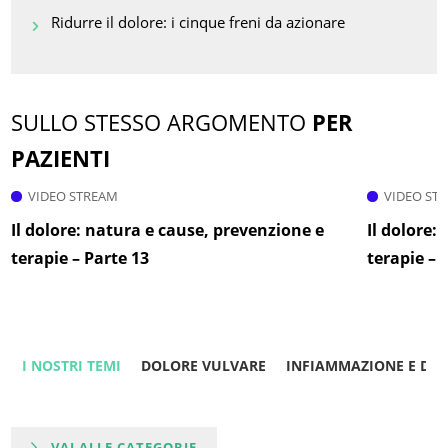
Ridurre il dolore: i cinque freni da azionare
SULLO STESSO ARGOMENTO
PER
PAZIENTI
VIDEO STREAM
VIDEO ST
Il dolore: natura e cause, prevenzione e
Il dolore:
terapie – Parte 13
terapie – 
I NOSTRI TEMI
DOLORE VULVARE
INFIAMMAZIONE E DO
VAI ALLE CATEGORIE