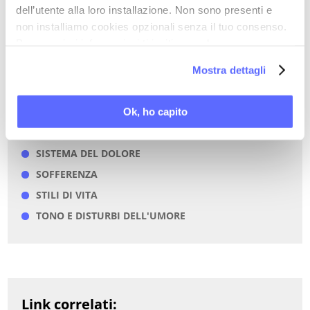
dell’utente alla loro installazione. Non sono presenti e
PAROLE CHIAVE DI QUESTO ARTICOLO
non installiamo cookies opzionali senza il tuo consenso.
Per maggiori informazioni ti invitiamo a leggere
CERVELLO VISCERALE / SISTEMA NERVOSO
la nostra
Cookie Policy
.
ENTERICO
Mostra dettagli
DOLORE
NOCICEZIONE
Ok, ho capito
SEROTONINA
SISTEMA DEL DOLORE
SOFFERENZA
STILI DI VITA
TONO E DISTURBI DELL'UMORE
Link correlati: