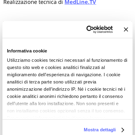
Realizzazione tecnica di
MedLine.TV
Ultimi articoli su:
MENOPAUSA
Informativa cookie
Utilizziamo cookies tecnici necessari al funzionamento di
Torna a Video Stream
questo sito web e cookies analitici finalizzati al
miglioramento dell’esperienza di navigazione. I cookie
STAMPA PDF
analitici di terza parte sono utilizzati previa
anonimizzazione dell’indirizzo IP. Né i cookie tecnici né i
cookie analitici anonimi richiedono pertanto il consenso
PAROLE CHIAVE DI QUESTO ARTICOLO
dell’utente alla loro installazione. Non sono presenti e
non installiamo cookies opzionali senza il tuo consenso.
CARCINOMA MAMMARIO
Per maggiori informazioni ti invitiamo a leggere
la nostra
Cookie Policy
.
DISPAREUNIA SUPERFICIALE E PROFONDA
Mostra dettagli
DOLORE AI RAPPORTI