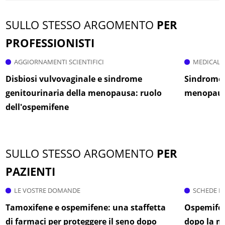
SULLO STESSO ARGOMENTO
PER
PROFESSIONISTI
AGGIORNAMENTI SCIENTIFICI
MEDICAL 
Disbiosi vulvovaginale e sindrome
Sindrome 
genitourinaria della menopausa: ruolo
menopausa
dell'ospemifene
SULLO STESSO ARGOMENTO
PER
PAZIENTI
LE VOSTRE DOMANDE
SCHEDE M
Tamoxifene e ospemifene: una staffetta
Ospemifen
di farmaci per proteggere il seno dopo
dopo la 