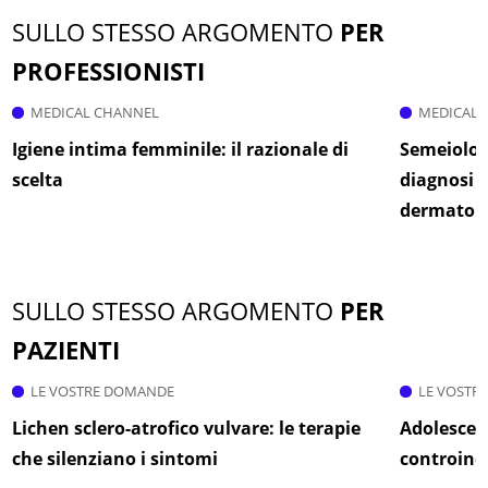
SULLO STESSO ARGOMENTO
PER
PROFESSIONISTI
MEDICAL CHANNEL
MEDICAL 
Igiene intima femminile: il razionale di
Semeiologi
scelta
diagnosi c
dermatol
SULLO STESSO ARGOMENTO
PER
PAZIENTI
LE VOSTRE DOMANDE
LE VOSTR
Lichen sclero-atrofico vulvare: le terapie
Adolescent
che silenziano i sintomi
controindi