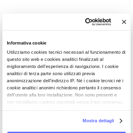
La serie completa
Lichen sclerosus vulvare: il prurito è il
Informativa cookie
sintomo più frequente
Utilizziamo cookies tecnici necessari al funzionamento di
questo sito web e cookies analitici finalizzati al
Lichen sclerosus vulvare: dal prurito al
miglioramento dell’esperienza di navigazione. I cookie
dolore cronico
analitici di terza parte sono utilizzati previa
anonimizzazione dell’indirizzo IP. Né i cookie tecnici né i
cookie analitici anonimi richiedono pertanto il consenso
dell’utente alla loro installazione. Non sono presenti e
non installiamo cookies opzionali senza il tuo consenso.
Ultimi articoli su:
Per maggiori informazioni ti invitiamo a leggere
DOLORE VULVARE
la nostra
Cookie Policy
.
Mostra dettagli