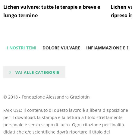
Lichen vulvare: tutte le terapie a breve e
Lichen vu
lungo termine
ripreso in
I NOSTRI TEMI
DOLORE VULVARE
INFIAMMAZIONE E DO
VAI ALLE CATEGORIE
© 2018 - Fondazione Alessandra Graziottin
FAIR USE: Il contenuto di questo lavoro è a libera disposizione
per il download, la stampa e la lettura a titolo strettamente
personale e senza scopo di lucro. Ogni citazione per finalità
didattiche e/o scientifiche dovrà riportare il titolo del