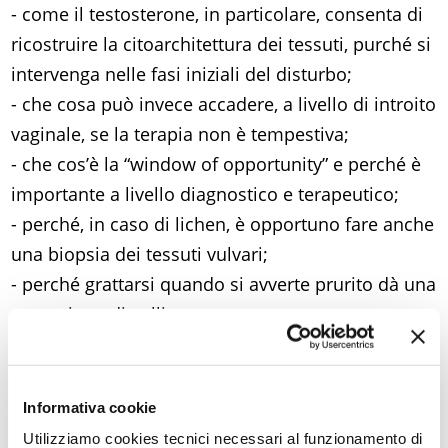
- come il testosterone, in particolare, consenta di
ricostruire la citoarchitettura dei tessuti, purché si
intervenga nelle fasi iniziali del disturbo;
- che cosa può invece accadere, a livello di introito
vaginale, se la terapia non è tempestiva;
- che cos’è la “window of opportunity” e perché è
importante a livello diagnostico e terapeutico;
- perché, in caso di lichen, è opportuno fare anche
una biopsia dei tessuti vulvari;
- perché grattarsi quando si avverte prurito dà una
sensazione di sollievo;
- come l’ascolto e la cura personalizzata dei
sintomi periferici consenta di diagnosticare anche
altre eventuali vulnerabilità sistemiche,
Informativa cookie
restituendo alla donna un pieno stato di salute.
Utilizziamo cookies tecnici necessari al funzionamento di