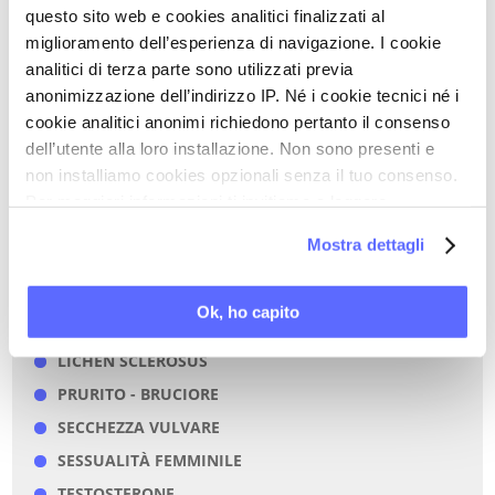
questo sito web e cookies analitici finalizzati al
miglioramento dell’esperienza di navigazione. I cookie
Per gentile concessione di
Medicina e
analitici di terza parte sono utilizzati previa
Informazione WebTv
anonimizzazione dell’indirizzo IP. Né i cookie tecnici né i
cookie analitici anonimi richiedono pertanto il consenso
dell’utente alla loro installazione. Non sono presenti e
Torna a Video Stream
non installiamo cookies opzionali senza il tuo consenso.
Per maggiori informazioni ti invitiamo a leggere
STAMPA PDF
la nostra
Cookie Policy
.
Mostra dettagli
PAROLE CHIAVE DI QUESTO ARTICOLO
Ok, ho capito
LICHEN SCLEROSUS
PRURITO - BRUCIORE
SECCHEZZA VULVARE
SESSUALITÀ FEMMINILE
TESTOSTERONE