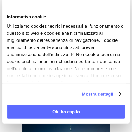
Fibromialgia e disturbi del sonno:
Informativa cookie
un binomio inquietante
Utilizziamo cookies tecnici necessari al funzionamento di
questo sito web e cookies analitici finalizzati al
Ho 47 anni, soffro di fibromialgia da 5 anni, con
miglioramento dell’esperienza di navigazione. I cookie
debolezza, dolori muscolari e mancanza di
analitici di terza parte sono utilizzati previa
anonimizzazione dell’indirizzo IP. Né i cookie tecnici né i
energia. Sono sempre stanca! Nell’ultimo anno ho
cookie analitici anonimi richiedono pertanto il consenso
notato un netto peggioramento anche del sonno.
dell’utente alla loro installazione. Non sono presenti e
Faccio fatica ad addormentarmi, il sonno è
non installiamo cookies opzionali senza il tuo consenso.
superficiale, con tanti risvegli. I muscoli non si
Per maggiori informazioni ti invitiamo a leggere
la nostra
Cookie Policy
.
rilassano, sono tesi...
Mostra dettagli
Ok, ho capito