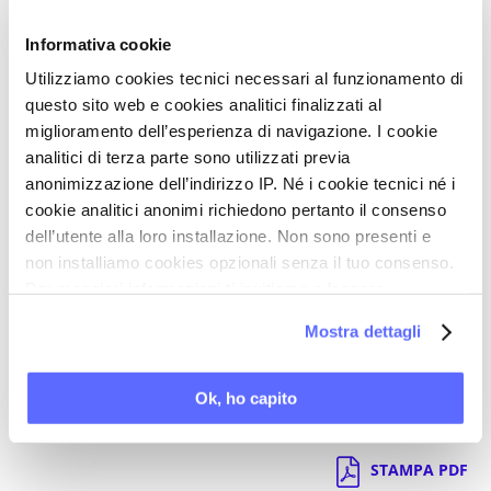
- come lavori scientifici di grande solidità stiano
dimostrando l’efficacia dei probiotici nella cura di
Informativa cookie
alcune importanti patologie ginecologiche e
Utilizziamo cookies tecnici necessari al funzionamento di
ostetriche;
questo sito web e cookies analitici finalizzati al
- come la capacità dei probiotici di modulare
miglioramento dell’esperienza di navigazione. I cookie
analitici di terza parte sono utilizzati previa
l’ecosistema vaginale consenta, in particolare, di
anonimizzazione dell’indirizzo IP. Né i cookie tecnici né i
prevenire le vaginiti e, in caso di gravidanza, le
cookie analitici anonimi richiedono pertanto il consenso
infezioni che possono accrescere il rischio di
dell’utente alla loro installazione. Non sono presenti e
parto prematuro.
non installiamo cookies opzionali senza il tuo consenso.
Per maggiori informazioni ti invitiamo a leggere
la nostra
Cookie Policy
.
Realizzazione tecnica di
MedLine.TV
Mostra dettagli
Ok, ho capito
Torna a Video Stream
STAMPA PDF