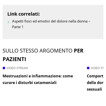
Link correlati:
Aspetti fisici ed emotivi del dolore nella donna –
Parte 1
SULLO STESSO ARGOMENTO
PER
PAZIENTI
VIDEO STREAM
VIDEO ST
Mestruazioni e infiammazione: come
Comportam
curare i disturbi catameniali
della donn
sessuali