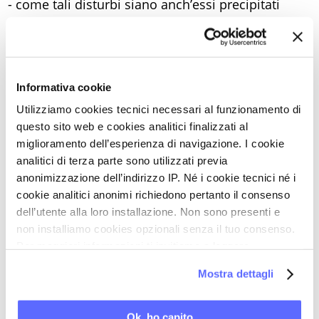
- come tali disturbi siano anch’essi precipitati
dall’incremento delle molecole pro-infiammatorie
determinato dalle fluttuazioni ormonali del ciclo;
- come le evidenze istologiche intestinali correlino
Informativa cookie
perfettamente con la gravità del dolore percepito
e attestato nei questionari validati;
Utilizziamo cookies tecnici necessari al funzionamento di
questo sito web e cookies analitici finalizzati al
- tre pesanti conseguenze dei flussi abbondanti:
miglioramento dell’esperienza di navigazione. I cookie
dismenorrea, anemia e depressione;
analitici di terza parte sono utilizzati previa
- tutti i vantaggi terapeutici della pillola con
anonimizzazione dell’indirizzo IP. Né i cookie tecnici né i
estradiolo naturale e dienogest, a due anni dal
cookie analitici anonimi richiedono pertanto il consenso
dell’utente alla loro installazione. Non sono presenti e
lancio in Italia.
non installiamo cookies opzionali senza il tuo consenso.
Per maggiori informazioni ti invitiamo a leggere
Per gentile concessione di
MedLine.TV
la nostra
Cookie Policy
.
Mostra dettagli
Ok, ho capito