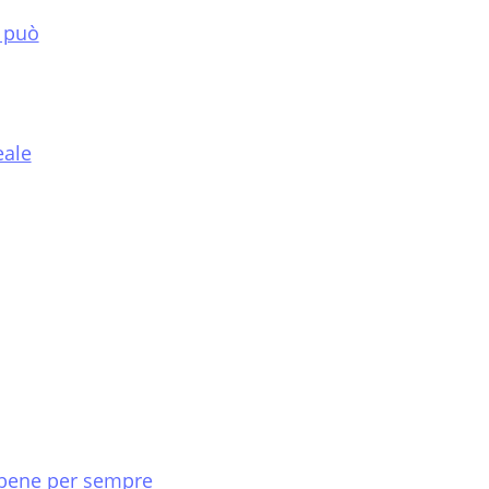
i può
eale
e bene per sempre