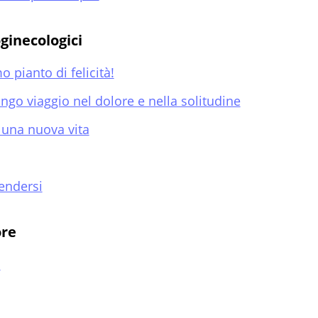
oginecologici
 pianto di felicità!
ungo viaggio nel dolore e nella solitudine
 una nuova vita
rendersi
ore
o