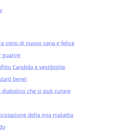
a
ra sono di nuovo sana e felice
r guarire
itto Candida e vestibolite
starò bene!
o diabolico che si può curare
cizzazione della mia malattia
ndo