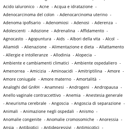
Acido ialuronico
-
Acne
-
Acqua e idratazione
-
Adenocarcinoma del colon
-
Adenocarcinoma uterino
-
Adenoma ipofisario
-
Adenomiosi
-
Adenosi
-
Aderenza
-
Adolescenti
-
Adozione
-
Adrenalina
-
Affidamento
-
Agnocasto
-
Agopuntura
-
Aids
-
Albori della vita
-
Alcol
-
Aliamidi
-
Alienazione
-
Alimentazione e dieta
-
Allattamento
-
Allergie e intolleranze
-
Allodinia
-
Alopecia
-
Ambiente e cambiamenti climatici
-
Ambiente ospedaliero
-
Amenorrea
-
Amicizia
-
Aminoacidi
-
Amitriptilina
-
Amore
-
Amore coniugale
-
Amore materno
-
Amortalità
-
Analoghi del GnRH
-
Anamnesi
-
Androgeni
-
Andropausa
-
Anello vaginale contraccettivo
-
Anemia
-
Anestesia generale
-
Aneurisma cerebrale
-
Angoscia
-
Angoscia di separazione
-
Animali
-
Animazione negli ospedali
-
Anismo
-
Anomalie congenite
-
Anomalie cromosomiche
-
Anoressia
-
Ansia
-
Antibiotici
-
Antidepressivi
-
Antimicotici
-