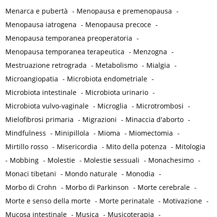
Menarca e pubertà
-
Menopausa e premenopausa
-
Menopausa iatrogena
-
Menopausa precoce
-
Menopausa temporanea preoperatoria
-
Menopausa temporanea terapeutica
-
Menzogna
-
Mestruazione retrograda
-
Metabolismo
-
Mialgia
-
Microangiopatia
-
Microbiota endometriale
-
Microbiota intestinale
-
Microbiota urinario
-
Microbiota vulvo-vaginale
-
Microglia
-
Microtrombosi
-
Mielofibrosi primaria
-
Migrazioni
-
Minaccia d'aborto
-
Mindfulness
-
Minipillola
-
Mioma
-
Miomectomia
-
Mirtillo rosso
-
Misericordia
-
Mito della potenza
-
Mitologia
-
Mobbing
-
Molestie
-
Molestie sessuali
-
Monachesimo
-
Monaci tibetani
-
Mondo naturale
-
Monodia
-
Morbo di Crohn
-
Morbo di Parkinson
-
Morte cerebrale
-
Morte e senso della morte
-
Morte perinatale
-
Motivazione
-
Mucosa intestinale
-
Musica
-
Musicoterapia
-