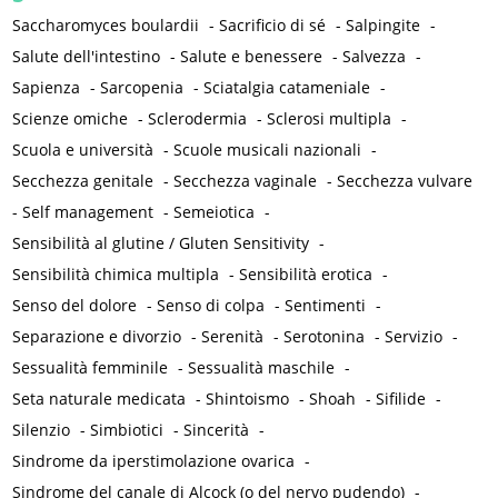
Saccharomyces boulardii
-
Sacrificio di sé
-
Salpingite
-
Salute dell'intestino
-
Salute e benessere
-
Salvezza
-
Sapienza
-
Sarcopenia
-
Sciatalgia catameniale
-
Scienze omiche
-
Sclerodermia
-
Sclerosi multipla
-
Scuola e università
-
Scuole musicali nazionali
-
Secchezza genitale
-
Secchezza vaginale
-
Secchezza vulvare
-
Self management
-
Semeiotica
-
Sensibilità al glutine / Gluten Sensitivity
-
Sensibilità chimica multipla
-
Sensibilità erotica
-
Senso del dolore
-
Senso di colpa
-
Sentimenti
-
Separazione e divorzio
-
Serenità
-
Serotonina
-
Servizio
-
Sessualità femminile
-
Sessualità maschile
-
Seta naturale medicata
-
Shintoismo
-
Shoah
-
Sifilide
-
Silenzio
-
Simbiotici
-
Sincerità
-
Sindrome da iperstimolazione ovarica
-
Sindrome del canale di Alcock (o del nervo pudendo)
-