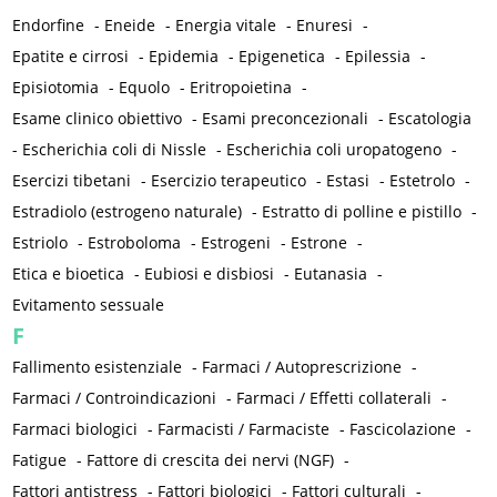
Endorfine
-
Eneide
-
Energia vitale
-
Enuresi
-
Epatite e cirrosi
-
Epidemia
-
Epigenetica
-
Epilessia
-
Episiotomia
-
Equolo
-
Eritropoietina
-
Esame clinico obiettivo
-
Esami preconcezionali
-
Escatologia
-
Escherichia coli di Nissle
-
Escherichia coli uropatogeno
-
Esercizi tibetani
-
Esercizio terapeutico
-
Estasi
-
Estetrolo
-
Estradiolo (estrogeno naturale)
-
Estratto di polline e pistillo
-
Estriolo
-
Estroboloma
-
Estrogeni
-
Estrone
-
Etica e bioetica
-
Eubiosi e disbiosi
-
Eutanasia
-
Evitamento sessuale
F
Fallimento esistenziale
-
Farmaci / Autoprescrizione
-
Farmaci / Controindicazioni
-
Farmaci / Effetti collaterali
-
Farmaci biologici
-
Farmacisti / Farmaciste
-
Fascicolazione
-
Fatigue
-
Fattore di crescita dei nervi (NGF)
-
Fattori antistress
-
Fattori biologici
-
Fattori culturali
-