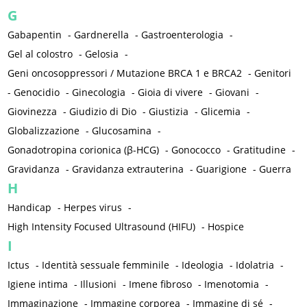
G
Gabapentin
-
Gardnerella
-
Gastroenterologia
-
Gel al colostro
-
Gelosia
-
Geni oncosoppressori / Mutazione BRCA 1 e BRCA2
-
Genitori
-
Genocidio
-
Ginecologia
-
Gioia di vivere
-
Giovani
-
Giovinezza
-
Giudizio di Dio
-
Giustizia
-
Glicemia
-
Globalizzazione
-
Glucosamina
-
Gonadotropina corionica (β-HCG)
-
Gonococco
-
Gratitudine
-
Gravidanza
-
Gravidanza extrauterina
-
Guarigione
-
Guerra
H
Handicap
-
Herpes virus
-
High Intensity Focused Ultrasound (HIFU)
-
Hospice
I
Ictus
-
Identità sessuale femminile
-
Ideologia
-
Idolatria
-
Igiene intima
-
Illusioni
-
Imene fibroso
-
Imenotomia
-
Immaginazione
-
Immagine corporea
-
Immagine di sé
-