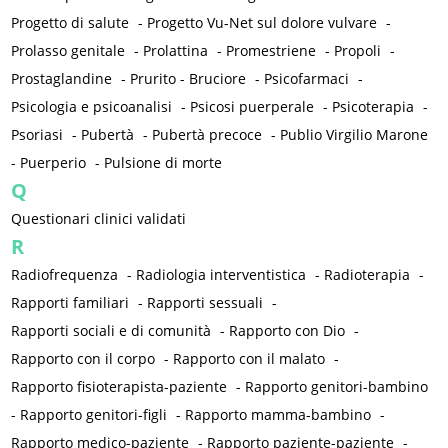
Progetto di salute
-
Progetto Vu-Net sul dolore vulvare
-
Prolasso genitale
-
Prolattina
-
Promestriene
-
Propoli
-
Prostaglandine
-
Prurito - Bruciore
-
Psicofarmaci
-
Psicologia e psicoanalisi
-
Psicosi puerperale
-
Psicoterapia
-
Psoriasi
-
Pubertà
-
Pubertà precoce
-
Publio Virgilio Marone
-
Puerperio
-
Pulsione di morte
Q
Questionari clinici validati
R
Radiofrequenza
-
Radiologia interventistica
-
Radioterapia
-
Rapporti familiari
-
Rapporti sessuali
-
Rapporti sociali e di comunità
-
Rapporto con Dio
-
Rapporto con il corpo
-
Rapporto con il malato
-
Rapporto fisioterapista-paziente
-
Rapporto genitori-bambino
-
Rapporto genitori-figli
-
Rapporto mamma-bambino
-
Rapporto medico-paziente
-
Rapporto paziente-paziente
-