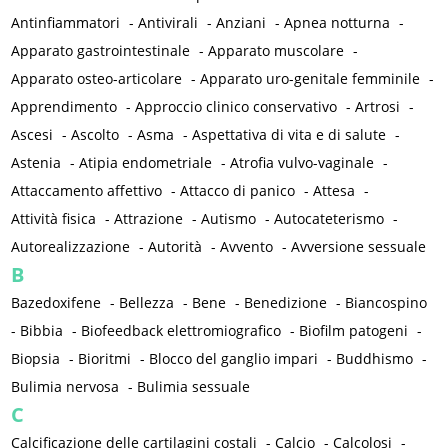
Antinfiammatori
-
Antivirali
-
Anziani
-
Apnea notturna
-
Apparato gastrointestinale
-
Apparato muscolare
-
Apparato osteo-articolare
-
Apparato uro-genitale femminile
-
Apprendimento
-
Approccio clinico conservativo
-
Artrosi
-
Ascesi
-
Ascolto
-
Asma
-
Aspettativa di vita e di salute
-
Astenia
-
Atipia endometriale
-
Atrofia vulvo-vaginale
-
Attaccamento affettivo
-
Attacco di panico
-
Attesa
-
Attività fisica
-
Attrazione
-
Autismo
-
Autocateterismo
-
Autorealizzazione
-
Autorità
-
Avvento
-
Avversione sessuale
B
Bazedoxifene
-
Bellezza
-
Bene
-
Benedizione
-
Biancospino
-
Bibbia
-
Biofeedback elettromiografico
-
Biofilm patogeni
-
Biopsia
-
Bioritmi
-
Blocco del ganglio impari
-
Buddhismo
-
Bulimia nervosa
-
Bulimia sessuale
C
Calcificazione delle cartilagini costali
-
Calcio
-
Calcolosi
-