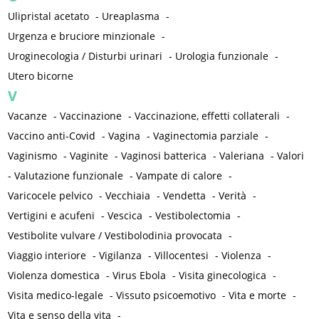
Ulipristal acetato
-
Ureaplasma
-
Urgenza e bruciore minzionale
-
Uroginecologia / Disturbi urinari
-
Urologia funzionale
-
Utero bicorne
V
Vacanze
-
Vaccinazione
-
Vaccinazione, effetti collaterali
-
Vaccino anti-Covid
-
Vagina
-
Vaginectomia parziale
-
Vaginismo
-
Vaginite
-
Vaginosi batterica
-
Valeriana
-
Valori
-
Valutazione funzionale
-
Vampate di calore
-
Varicocele pelvico
-
Vecchiaia
-
Vendetta
-
Verità
-
Vertigini e acufeni
-
Vescica
-
Vestibolectomia
-
Vestibolite vulvare / Vestibolodinia provocata
-
Viaggio interiore
-
Vigilanza
-
Villocentesi
-
Violenza
-
Violenza domestica
-
Virus Ebola
-
Visita ginecologica
-
Visita medico-legale
-
Vissuto psicoemotivo
-
Vita e morte
-
Vita e senso della vita
-