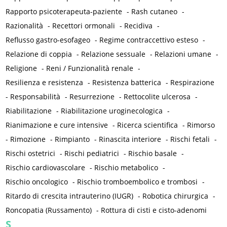
Rapporto psicoterapeuta-paziente
-
Rash cutaneo
-
Razionalità
-
Recettori ormonali
-
Recidiva
-
Reflusso gastro-esofageo
-
Regime contraccettivo esteso
-
Relazione di coppia
-
Relazione sessuale
-
Relazioni umane
-
Religione
-
Reni / Funzionalità renale
-
Resilienza e resistenza
-
Resistenza batterica
-
Respirazione
-
Responsabilità
-
Resurrezione
-
Rettocolite ulcerosa
-
Riabilitazione
-
Riabilitazione uroginecologica
-
Rianimazione e cure intensive
-
Ricerca scientifica
-
Rimorso
-
Rimozione
-
Rimpianto
-
Rinascita interiore
-
Rischi fetali
-
Rischi ostetrici
-
Rischi pediatrici
-
Rischio basale
-
Rischio cardiovascolare
-
Rischio metabolico
-
Rischio oncologico
-
Rischio tromboembolico e trombosi
-
Ritardo di crescita intrauterino (IUGR)
-
Robotica chirurgica
-
Roncopatia (Russamento)
-
Rottura di cisti e cisto-adenomi
S