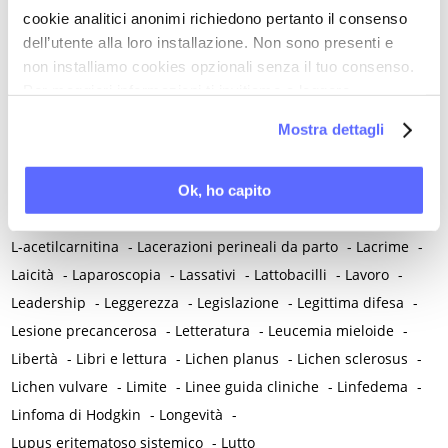
cookie analitici anonimi richiedono pertanto il consenso
Iperomocisteinemia
-
Iperperistalsi atipica uterina
-
dell’utente alla loro installazione. Non sono presenti e
Iperplasia endometriale
-
Ipertensione
-
non installiamo cookies opzionali senza il tuo consenso.
Ipertricosi e irsutismo
-
Ipotalamo
-
Irisina
-
Per maggiori informazioni ti invitiamo a leggere
Ischemia miocardica
-
Isotretinoina
-
Isterectomia
-
la nostra
Cookie Policy
.
Mostra dettagli
Isteroscopia
K
Ok, ho capito
Klebsiella Pneumoniae
L
L-acetilcarnitina
-
Lacerazioni perineali da parto
-
Lacrime
-
Laicità
-
Laparoscopia
-
Lassativi
-
Lattobacilli
-
Lavoro
-
Leadership
-
Leggerezza
-
Legislazione
-
Legittima difesa
-
Lesione precancerosa
-
Letteratura
-
Leucemia mieloide
-
Libertà
-
Libri e lettura
-
Lichen planus
-
Lichen sclerosus
-
Lichen vulvare
-
Limite
-
Linee guida cliniche
-
Linfedema
-
Linfoma di Hodgkin
-
Longevità
-
Lupus eritematoso sistemico
-
Lutto