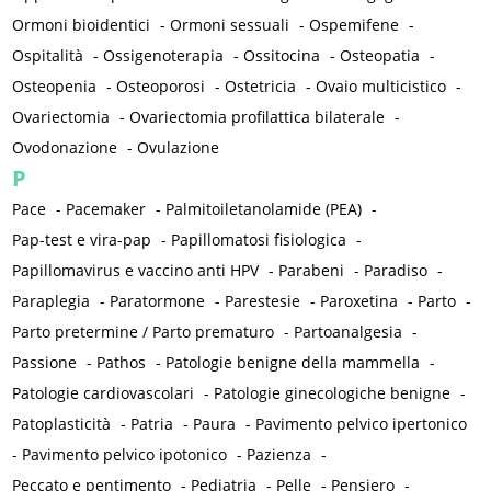
Ormoni bioidentici
-
Ormoni sessuali
-
Ospemifene
-
Ospitalità
-
Ossigenoterapia
-
Ossitocina
-
Osteopatia
-
Osteopenia
-
Osteoporosi
-
Ostetricia
-
Ovaio multicistico
-
Ovariectomia
-
Ovariectomia profilattica bilaterale
-
Ovodonazione
-
Ovulazione
P
Pace
-
Pacemaker
-
Palmitoiletanolamide (PEA)
-
Pap-test e vira-pap
-
Papillomatosi fisiologica
-
Papillomavirus e vaccino anti HPV
-
Parabeni
-
Paradiso
-
Paraplegia
-
Paratormone
-
Parestesie
-
Paroxetina
-
Parto
-
Parto pretermine / Parto prematuro
-
Partoanalgesia
-
Passione
-
Pathos
-
Patologie benigne della mammella
-
Patologie cardiovascolari
-
Patologie ginecologiche benigne
-
Patoplasticità
-
Patria
-
Paura
-
Pavimento pelvico ipertonico
-
Pavimento pelvico ipotonico
-
Pazienza
-
Peccato e pentimento
-
Pediatria
-
Pelle
-
Pensiero
-