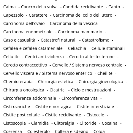
Calma
-
Cancro della vulva
-
Candida recidivante
-
Canto
-
Capezzolo
-
Carattere
-
Carcinoma del collo dell'utero
-
Carcinoma dell'ovaio
-
Carcinoma della vescica
-
Carcinoma endometriale
-
Carcinoma mammario
-
Caso e casualità
-
Catastrofi naturali
-
Catastrofismo
-
Cefalea e cefalea catameniale
-
Celiachia
-
Cellule staminali
-
Cellulite
-
Centri anti-violenza
-
Cerotto al testosterone
-
Cerotto contraccettivo
-
Cervello / Sistema nervoso centrale
-
Cervello viscerale / Sistema nervoso enterico
-
Cheilite
-
Chemioterapia
-
Chirurgia estetica
-
Chirurgia ginecologica
-
Chirurgia oncologica
-
Cicatrici
-
Ciclo e mestruazioni
-
Circonferenza addominale
-
Circonferenza vita
-
Cisti ovariche
-
Cistite emorragica
-
Cistite interstiziale
-
Cistite post coitale
-
Cistite recidivante
-
Cistocele
-
Cistoscopia
-
Clamidia
-
Clitoralgia
-
Clitoride
-
Cocaina
-
Coerenza
-
Colesterolo
-
Collera e sdegno
-
Colpa
-