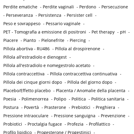
Perdite ematiche
-
Perdite vaginali
-
Perdono
-
Persecuzione
-
Perseveranza
-
Persistenza
-
Persister cell
-
Peso e sovrappeso
-
Pessario vaginale
-
PET - Tomografia a emissione di positroni
-
Pet therapy
-
pH
-
Piacere
-
Pianto
-
Pielonefrite
-
Piercing
-
Pillola abortiva - RU486
-
Pillola al drospirenone
-
Pillola all'estradiolo e dienogest
-
Pillola all'estradiolo e nomegestrolo acetato
-
Pillola contraccettiva
-
Pillola contraccettiva continuativa
-
Pillola dei cinque giorni dopo
-
Pillola del giorno dopo
-
Placebo/Effetto placebo
-
Placenta / Anomalie della placenta
-
Poesia
-
Polimenorrea
-
Polipo
-
Politica
-
Politica sanitaria
-
Postura
-
Povertà
-
Prasterone
-
Prebiotici
-
Preghiera
-
Pressione intraoculare
-
Pressione sanguigna
-
Prevenzione
-
Probiotici
-
Proctalgia fugace
-
Profezia
-
Profilattico
-
Profilo lipidico
-
Progesterone / Progestinici
-