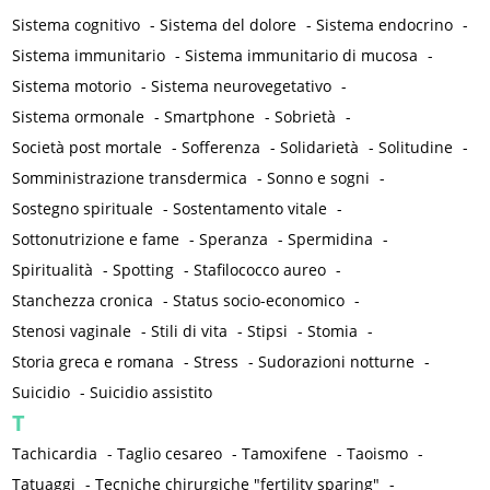
Sistema cognitivo
-
Sistema del dolore
-
Sistema endocrino
-
Sistema immunitario
-
Sistema immunitario di mucosa
-
Sistema motorio
-
Sistema neurovegetativo
-
Sistema ormonale
-
Smartphone
-
Sobrietà
-
Società post mortale
-
Sofferenza
-
Solidarietà
-
Solitudine
-
Somministrazione transdermica
-
Sonno e sogni
-
Sostegno spirituale
-
Sostentamento vitale
-
Sottonutrizione e fame
-
Speranza
-
Spermidina
-
Spiritualità
-
Spotting
-
Stafilococco aureo
-
Stanchezza cronica
-
Status socio-economico
-
Stenosi vaginale
-
Stili di vita
-
Stipsi
-
Stomia
-
Storia greca e romana
-
Stress
-
Sudorazioni notturne
-
Suicidio
-
Suicidio assistito
T
Tachicardia
-
Taglio cesareo
-
Tamoxifene
-
Taoismo
-
Tatuaggi
-
Tecniche chirurgiche "fertility sparing"
-