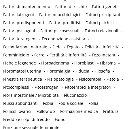
Fattori di mantenimento
-
Fattori di rischio
-
Fattori genetici
-
Fattori iatrogeni
-
Fattori neurobiologici
-
Fattori precipitanti
-
Fattori predisponenti
-
Fattori predittivi
-
Fattori psichici
-
Fattori psicogeni
-
Fattori psicosessuali
-
Fattori relazionali
-
Fattori teratogeni
-
Fecondazione assistita
-
Fecondazione naturale
-
Fede
-
Fegato
-
Felicità e infelicità
-
Femminicidio
-
Ferro
-
Fertilità e infertilità
-
Fezolinetant
-
Fiabe e leggende
-
Fibroadenoma
-
Fibroblasti
-
Fibroma
-
Fibromatosi uterina
-
Fibromialgia
-
Fiducia
-
Filosofia
-
Finestra terapeutica
-
Fisiopatologia
-
Fisioterapia
-
Fistola
-
Fitocomplessi
-
Fitoestrogeni
-
Fitoterapici e integratori
-
Flora intestinale / Microbiota
-
Fluconazolo
-
Flussi abbondanti
-
Fobia
-
Fobia sociale
-
Follia
-
Follicoli ovarici
-
Follow up
-
Formazione medica
-
Frattura
-
Freddo e colpi di freddo
-
Fumo
-
Funzione sessuale femminile