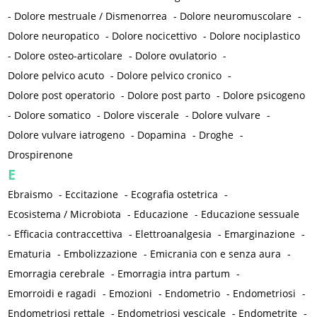
-
Dolore mestruale / Dismenorrea
-
Dolore neuromuscolare
-
Dolore neuropatico
-
Dolore nocicettivo
-
Dolore nociplastico
-
Dolore osteo-articolare
-
Dolore ovulatorio
-
Dolore pelvico acuto
-
Dolore pelvico cronico
-
Dolore post operatorio
-
Dolore post parto
-
Dolore psicogeno
-
Dolore somatico
-
Dolore viscerale
-
Dolore vulvare
-
Dolore vulvare iatrogeno
-
Dopamina
-
Droghe
-
Drospirenone
E
Ebraismo
-
Eccitazione
-
Ecografia ostetrica
-
Ecosistema / Microbiota
-
Educazione
-
Educazione sessuale
-
Efficacia contraccettiva
-
Elettroanalgesia
-
Emarginazione
-
Ematuria
-
Embolizzazione
-
Emicrania con e senza aura
-
Emorragia cerebrale
-
Emorragia intra partum
-
Emorroidi e ragadi
-
Emozioni
-
Endometrio
-
Endometriosi
-
Endometriosi rettale
-
Endometriosi vescicale
-
Endometrite
-