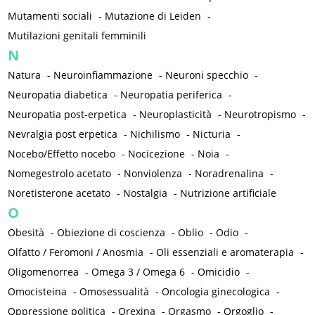
Mutamenti sociali
-
Mutazione di Leiden
-
Mutilazioni genitali femminili
N
Natura
-
Neuroinfiammazione
-
Neuroni specchio
-
Neuropatia diabetica
-
Neuropatia periferica
-
Neuropatia post-erpetica
-
Neuroplasticità
-
Neurotropismo
-
Nevralgia post erpetica
-
Nichilismo
-
Nicturia
-
Nocebo/Effetto nocebo
-
Nocicezione
-
Noia
-
Nomegestrolo acetato
-
Nonviolenza
-
Noradrenalina
-
Noretisterone acetato
-
Nostalgia
-
Nutrizione artificiale
O
Obesità
-
Obiezione di coscienza
-
Oblio
-
Odio
-
Olfatto / Feromoni / Anosmia
-
Oli essenziali e aromaterapia
-
Oligomenorrea
-
Omega 3 / Omega 6
-
Omicidio
-
Omocisteina
-
Omosessualità
-
Oncologia ginecologica
-
Oppressione politica
-
Orexina
-
Orgasmo
-
Orgoglio
-