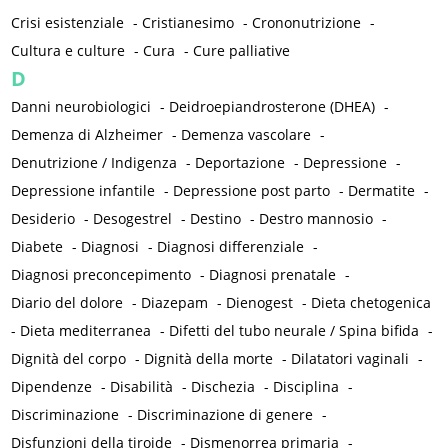
Crisi esistenziale
-
Cristianesimo
-
Crononutrizione
-
Cultura e culture
-
Cura
-
Cure palliative
D
Danni neurobiologici
-
Deidroepiandrosterone (DHEA)
-
Demenza di Alzheimer
-
Demenza vascolare
-
Denutrizione / Indigenza
-
Deportazione
-
Depressione
-
Depressione infantile
-
Depressione post parto
-
Dermatite
-
Desiderio
-
Desogestrel
-
Destino
-
Destro mannosio
-
Diabete
-
Diagnosi
-
Diagnosi differenziale
-
Diagnosi preconcepimento
-
Diagnosi prenatale
-
Diario del dolore
-
Diazepam
-
Dienogest
-
Dieta chetogenica
-
Dieta mediterranea
-
Difetti del tubo neurale / Spina bifida
-
Dignità del corpo
-
Dignità della morte
-
Dilatatori vaginali
-
Dipendenze
-
Disabilità
-
Dischezia
-
Disciplina
-
Discriminazione
-
Discriminazione di genere
-
Disfunzioni della tiroide
-
Dismenorrea primaria
-