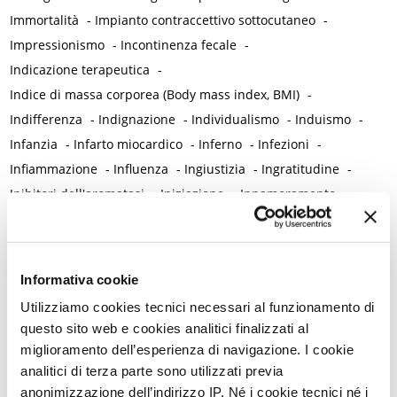
Immortalità
-
Impianto contraccettivo sottocutaneo
-
Impressionismo
-
Incontinenza fecale
-
Indicazione terapeutica
-
Indice di massa corporea (Body mass index, BMI)
-
Indifferenza
-
Indignazione
-
Individualismo
-
Induismo
-
Infanzia
-
Infarto miocardico
-
Inferno
-
Infezioni
-
Infiammazione
-
Influenza
-
Ingiustizia
-
Ingratitudine
-
Inibitori dell'aromatasi
-
Iniziazione
-
Innamoramento
-
Inositoli (myo-inositolo e D-chiro-inositolo)
-
Inquinamento
-
Insulina / Insulino resistenza
-
Integrazione dei saperi in medicina
-
Intelligenza
-
Informativa cookie
Intelligenza clinica
-
Internet, media e social media
-
Utilizziamo cookies tecnici necessari al funzionamento di
Interruzione volontaria di gravidanza (IVG)
-
questo sito web e cookies analitici finalizzati al
Intestino / Salute dell'intestino
-
Intracrinologia
-
miglioramento dell’esperienza di navigazione. I cookie
Introspezione
-
Invecchiamento
-
Invidia
-
Iodio
-
analitici di terza parte sono utilizzati previa
Iperalgesia
-
Iperandrogenismo funzionale
-
anonimizzazione dell’indirizzo IP. Né i cookie tecnici né i