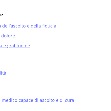
te
dell’ascolto e della fiducia
l dolore
 e gratitudine
lità
n medico capace di ascolto e di cura