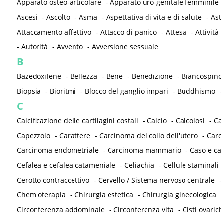
Apparato osteo-articolare
-
Apparato uro-genitale femminile
Ascesi
-
Ascolto
-
Asma
-
Aspettativa di vita e di salute
-
As
Attaccamento affettivo
-
Attacco di panico
-
Attesa
-
Attività 
-
Autorità
-
Avvento
-
Avversione sessuale
B
Bazedoxifene
-
Bellezza
-
Bene
-
Benedizione
-
Biancospin
Biopsia
-
Bioritmi
-
Blocco del ganglio impari
-
Buddhismo
C
Calcificazione delle cartilagini costali
-
Calcio
-
Calcolosi
-
C
Capezzolo
-
Carattere
-
Carcinoma del collo dell'utero
-
Carc
Carcinoma endometriale
-
Carcinoma mammario
-
Caso e ca
Cefalea e cefalea catameniale
-
Celiachia
-
Cellule staminali
Cerotto contraccettivo
-
Cervello / Sistema nervoso centrale
Chemioterapia
-
Chirurgia estetica
-
Chirurgia ginecologica
Circonferenza addominale
-
Circonferenza vita
-
Cisti ovaric