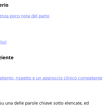
erio
enza poco nota del parto
lio!
ziente
 attento, rispetto e un approccio clinico competente
su una delle parole chiave sotto elencate, ed