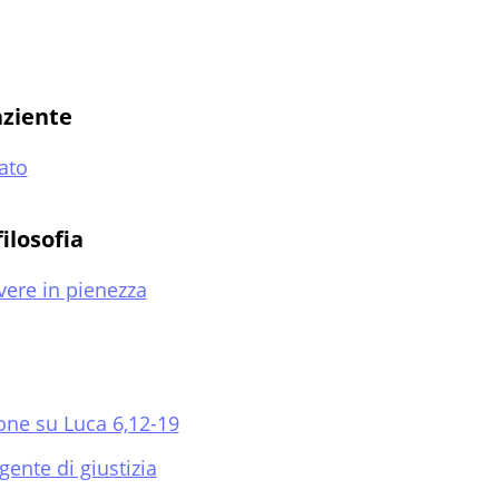
aziente
lato
filosofia
vere in pienezza
sione su Luca 6,12-19
gente di giustizia