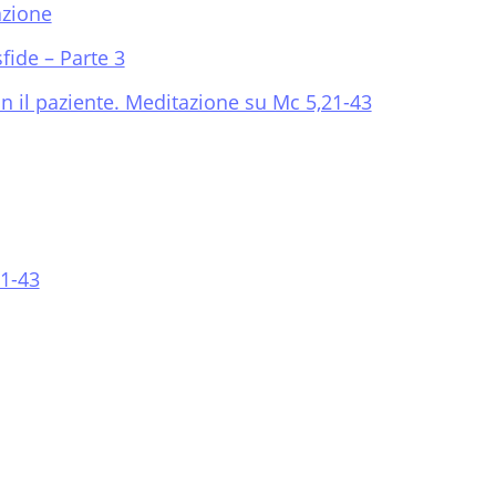
azione
fide – Parte 3
n il paziente. Meditazione su Mc 5,21-43
21-43