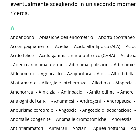
eventualmente scegliendo in un secondo momento
ricerca.
A
Abbandono
-
Ablazione dell'endometrio
-
Aborto spontaneo
Accompagnamento
-
Acedia
-
Acido alfa-lipoico (ALA)
-
Acid
Acido folico
-
Acido gamma-amino-butirrico (GABA)
-
Acido i
-
Adenocarcinoma uterino
-
Adenoma ipofisario
-
Adenomios
Affidamento
-
Agnocasto
-
Agopuntura
-
Aids
-
Albori della 
Allattamento
-
Allergie e intolleranze
-
Allodinia
-
Alopecia
Amenorrea
-
Amicizia
-
Aminoacidi
-
Amitriptilina
-
Amore
Analoghi del GnRH
-
Anamnesi
-
Androgeni
-
Andropausa
Aneurisma cerebrale
-
Angoscia
-
Angoscia di separazione
Anomalie congenite
-
Anomalie cromosomiche
-
Anoressia
Antinfiammatori
-
Antivirali
-
Anziani
-
Apnea notturna
-
Ap