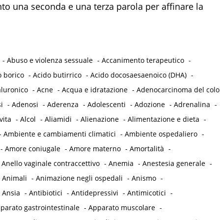
 una seconda e una terza parola per affinare la
-
Abuso e violenza sessuale
-
Accanimento terapeutico
-
o borico
-
Acido butirrico
-
Acido docosaesaenoico (DHA)
-
aluronico
-
Acne
-
Acqua e idratazione
-
Adenocarcinoma del col
i
-
Adenosi
-
Aderenza
-
Adolescenti
-
Adozione
-
Adrenalina
-
vita
-
Alcol
-
Aliamidi
-
Alienazione
-
Alimentazione e dieta
-
-
Ambiente e cambiamenti climatici
-
Ambiente ospedaliero
-
-
Amore coniugale
-
Amore materno
-
Amortalità
-
-
Anello vaginale contraccettivo
-
Anemia
-
Anestesia generale
-
-
Animali
-
Animazione negli ospedali
-
Anismo
-
-
Ansia
-
Antibiotici
-
Antidepressivi
-
Antimicotici
-
parato gastrointestinale
-
Apparato muscolare
-