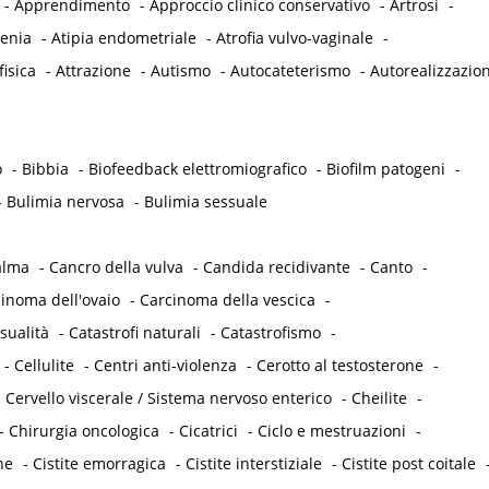
-
Apprendimento
-
Approccio clinico conservativo
-
Artrosi
-
tenia
-
Atipia endometriale
-
Atrofia vulvo-vaginale
-
fisica
-
Attrazione
-
Autismo
-
Autocateterismo
-
Autorealizzazio
o
-
Bibbia
-
Biofeedback elettromiografico
-
Biofilm patogeni
-
-
Bulimia nervosa
-
Bulimia sessuale
alma
-
Cancro della vulva
-
Candida recidivante
-
Canto
-
inoma dell'ovaio
-
Carcinoma della vescica
-
sualità
-
Catastrofi naturali
-
Catastrofismo
-
-
Cellulite
-
Centri anti-violenza
-
Cerotto al testosterone
-
-
Cervello viscerale / Sistema nervoso enterico
-
Cheilite
-
-
Chirurgia oncologica
-
Cicatrici
-
Ciclo e mestruazioni
-
he
-
Cistite emorragica
-
Cistite interstiziale
-
Cistite post coitale