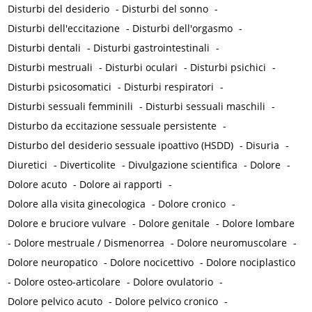
Disturbi del desiderio
-
Disturbi del sonno
-
Disturbi dell'eccitazione
-
Disturbi dell'orgasmo
-
Disturbi dentali
-
Disturbi gastrointestinali
-
Disturbi mestruali
-
Disturbi oculari
-
Disturbi psichici
-
Disturbi psicosomatici
-
Disturbi respiratori
-
Disturbi sessuali femminili
-
Disturbi sessuali maschili
-
Disturbo da eccitazione sessuale persistente
-
Disturbo del desiderio sessuale ipoattivo (HSDD)
-
Disuria
-
Diuretici
-
Diverticolite
-
Divulgazione scientifica
-
Dolore
-
Dolore acuto
-
Dolore ai rapporti
-
Dolore alla visita ginecologica
-
Dolore cronico
-
Dolore e bruciore vulvare
-
Dolore genitale
-
Dolore lombare
-
Dolore mestruale / Dismenorrea
-
Dolore neuromuscolare
-
Dolore neuropatico
-
Dolore nocicettivo
-
Dolore nociplastico
-
Dolore osteo-articolare
-
Dolore ovulatorio
-
Dolore pelvico acuto
-
Dolore pelvico cronico
-