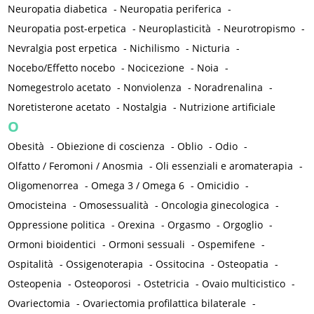
Neuropatia diabetica
-
Neuropatia periferica
-
Neuropatia post-erpetica
-
Neuroplasticità
-
Neurotropismo
-
Nevralgia post erpetica
-
Nichilismo
-
Nicturia
-
Nocebo/Effetto nocebo
-
Nocicezione
-
Noia
-
Nomegestrolo acetato
-
Nonviolenza
-
Noradrenalina
-
Noretisterone acetato
-
Nostalgia
-
Nutrizione artificiale
O
Obesità
-
Obiezione di coscienza
-
Oblio
-
Odio
-
Olfatto / Feromoni / Anosmia
-
Oli essenziali e aromaterapia
-
Oligomenorrea
-
Omega 3 / Omega 6
-
Omicidio
-
Omocisteina
-
Omosessualità
-
Oncologia ginecologica
-
Oppressione politica
-
Orexina
-
Orgasmo
-
Orgoglio
-
Ormoni bioidentici
-
Ormoni sessuali
-
Ospemifene
-
Ospitalità
-
Ossigenoterapia
-
Ossitocina
-
Osteopatia
-
Osteopenia
-
Osteoporosi
-
Ostetricia
-
Ovaio multicistico
-
Ovariectomia
-
Ovariectomia profilattica bilaterale
-