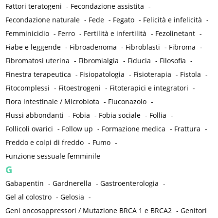
Fattori teratogeni
-
Fecondazione assistita
-
Fecondazione naturale
-
Fede
-
Fegato
-
Felicità e infelicità
-
Femminicidio
-
Ferro
-
Fertilità e infertilità
-
Fezolinetant
-
Fiabe e leggende
-
Fibroadenoma
-
Fibroblasti
-
Fibroma
-
Fibromatosi uterina
-
Fibromialgia
-
Fiducia
-
Filosofia
-
Finestra terapeutica
-
Fisiopatologia
-
Fisioterapia
-
Fistola
-
Fitocomplessi
-
Fitoestrogeni
-
Fitoterapici e integratori
-
Flora intestinale / Microbiota
-
Fluconazolo
-
Flussi abbondanti
-
Fobia
-
Fobia sociale
-
Follia
-
Follicoli ovarici
-
Follow up
-
Formazione medica
-
Frattura
-
Freddo e colpi di freddo
-
Fumo
-
Funzione sessuale femminile
G
Gabapentin
-
Gardnerella
-
Gastroenterologia
-
Gel al colostro
-
Gelosia
-
Geni oncosoppressori / Mutazione BRCA 1 e BRCA2
-
Genitori