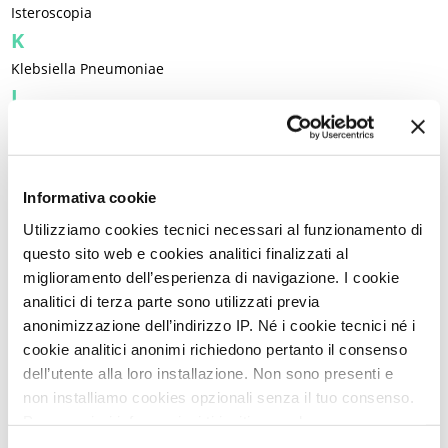
Isteroscopia
K
Klebsiella Pneumoniae
L
L-acetilcarnitina
-
Lacerazioni perineali da parto
-
Lacrime
-
Laicità
-
Laparoscopia
-
Lassativi
-
Lattobacilli
-
Lavoro
-
Leadership
-
Leggerezza
-
Legislazione
-
Legittima difesa
-
Informativa cookie
Lesione precancerosa
-
Letteratura
-
Leucemia mieloide
-
Utilizziamo cookies tecnici necessari al funzionamento di
Libertà
-
Libri e lettura
-
Lichen planus
-
Lichen sclerosus
-
questo sito web e cookies analitici finalizzati al
Lichen vulvare
-
Limite
-
Linee guida cliniche
-
Linfedema
-
miglioramento dell’esperienza di navigazione. I cookie
Linfoma di Hodgkin
-
Longevità
-
analitici di terza parte sono utilizzati previa
Lupus eritematoso sistemico
-
Lutto
anonimizzazione dell’indirizzo IP. Né i cookie tecnici né i
M
cookie analitici anonimi richiedono pertanto il consenso
dell’utente alla loro installazione. Non sono presenti e
Madri adolescenti
-
Magnanimità
-
Magnesio
-
Mal d'aereo
-
non installiamo cookies opzionali senza il tuo consenso.
Mal di montagna
-
Malassorbimento
-
Malattia
-
Per maggiori informazioni ti invitiamo a leggere
Malattia infiammatoria pelvica
-
Malattia mentale
-
la nostra
Cookie Policy
.