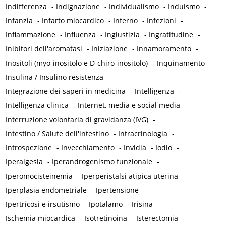
Indifferenza
-
Indignazione
-
Individualismo
-
Induismo
-
Infanzia
-
Infarto miocardico
-
Inferno
-
Infezioni
-
Infiammazione
-
Influenza
-
Ingiustizia
-
Ingratitudine
-
Inibitori dell'aromatasi
-
Iniziazione
-
Innamoramento
-
Inositoli (myo-inositolo e D-chiro-inositolo)
-
Inquinamento
-
Insulina / Insulino resistenza
-
Integrazione dei saperi in medicina
-
Intelligenza
-
Intelligenza clinica
-
Internet, media e social media
-
Interruzione volontaria di gravidanza (IVG)
-
Intestino / Salute dell'intestino
-
Intracrinologia
-
Introspezione
-
Invecchiamento
-
Invidia
-
Iodio
-
Iperalgesia
-
Iperandrogenismo funzionale
-
Iperomocisteinemia
-
Iperperistalsi atipica uterina
-
Iperplasia endometriale
-
Ipertensione
-
Ipertricosi e irsutismo
-
Ipotalamo
-
Irisina
-
Ischemia miocardica
-
Isotretinoina
-
Isterectomia
-