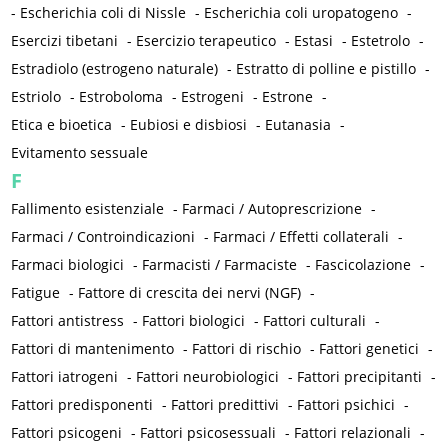
-
Escherichia coli di Nissle
-
Escherichia coli uropatogeno
-
Esercizi tibetani
-
Esercizio terapeutico
-
Estasi
-
Estetrolo
-
Estradiolo (estrogeno naturale)
-
Estratto di polline e pistillo
-
Estriolo
-
Estroboloma
-
Estrogeni
-
Estrone
-
Etica e bioetica
-
Eubiosi e disbiosi
-
Eutanasia
-
Evitamento sessuale
F
Fallimento esistenziale
-
Farmaci / Autoprescrizione
-
Farmaci / Controindicazioni
-
Farmaci / Effetti collaterali
-
Farmaci biologici
-
Farmacisti / Farmaciste
-
Fascicolazione
-
Fatigue
-
Fattore di crescita dei nervi (NGF)
-
Fattori antistress
-
Fattori biologici
-
Fattori culturali
-
Fattori di mantenimento
-
Fattori di rischio
-
Fattori genetici
-
Fattori iatrogeni
-
Fattori neurobiologici
-
Fattori precipitanti
-
Fattori predisponenti
-
Fattori predittivi
-
Fattori psichici
-
Fattori psicogeni
-
Fattori psicosessuali
-
Fattori relazionali
-