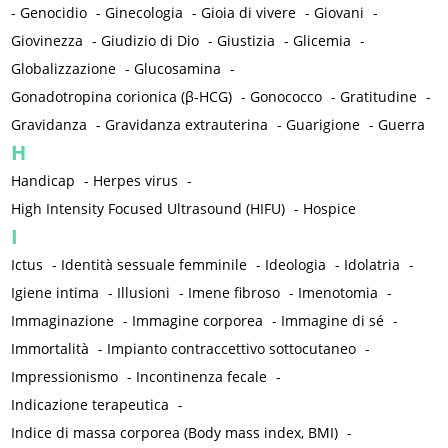
-
Genocidio
-
Ginecologia
-
Gioia di vivere
-
Giovani
-
Giovinezza
-
Giudizio di Dio
-
Giustizia
-
Glicemia
-
Globalizzazione
-
Glucosamina
-
Gonadotropina corionica (β-HCG)
-
Gonococco
-
Gratitudine
-
Gravidanza
-
Gravidanza extrauterina
-
Guarigione
-
Guerra
H
Handicap
-
Herpes virus
-
High Intensity Focused Ultrasound (HIFU)
-
Hospice
I
Ictus
-
Identità sessuale femminile
-
Ideologia
-
Idolatria
-
Igiene intima
-
Illusioni
-
Imene fibroso
-
Imenotomia
-
Immaginazione
-
Immagine corporea
-
Immagine di sé
-
Immortalità
-
Impianto contraccettivo sottocutaneo
-
Impressionismo
-
Incontinenza fecale
-
Indicazione terapeutica
-
Indice di massa corporea (Body mass index, BMI)
-