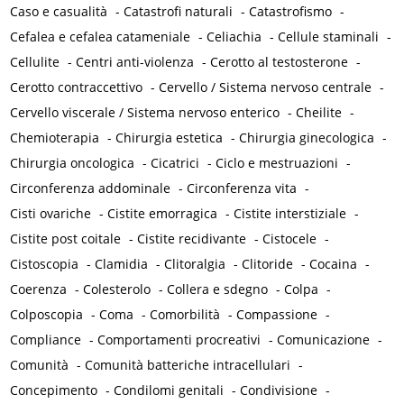
Caso e casualità
-
Catastrofi naturali
-
Catastrofismo
-
Cefalea e cefalea catameniale
-
Celiachia
-
Cellule staminali
-
Cellulite
-
Centri anti-violenza
-
Cerotto al testosterone
-
Cerotto contraccettivo
-
Cervello / Sistema nervoso centrale
-
Cervello viscerale / Sistema nervoso enterico
-
Cheilite
-
Chemioterapia
-
Chirurgia estetica
-
Chirurgia ginecologica
-
Chirurgia oncologica
-
Cicatrici
-
Ciclo e mestruazioni
-
Circonferenza addominale
-
Circonferenza vita
-
Cisti ovariche
-
Cistite emorragica
-
Cistite interstiziale
-
Cistite post coitale
-
Cistite recidivante
-
Cistocele
-
Cistoscopia
-
Clamidia
-
Clitoralgia
-
Clitoride
-
Cocaina
-
Coerenza
-
Colesterolo
-
Collera e sdegno
-
Colpa
-
Colposcopia
-
Coma
-
Comorbilità
-
Compassione
-
Compliance
-
Comportamenti procreativi
-
Comunicazione
-
Comunità
-
Comunità batteriche intracellulari
-
Concepimento
-
Condilomi genitali
-
Condivisione
-