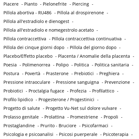
Piacere
-
Pianto
-
Pielonefrite
-
Piercing
-
Pillola abortiva - RU486
-
Pillola al drospirenone
-
Pillola all'estradiolo e dienogest
-
Pillola all'estradiolo e nomegestrolo acetato
-
Pillola contraccettiva
-
Pillola contraccettiva continuativa
-
Pillola dei cinque giorni dopo
-
Pillola del giorno dopo
-
Placebo/Effetto placebo
-
Placenta / Anomalie della placenta
-
Poesia
-
Polimenorrea
-
Polipo
-
Politica
-
Politica sanitaria
-
Postura
-
Povertà
-
Prasterone
-
Prebiotici
-
Preghiera
-
Pressione intraoculare
-
Pressione sanguigna
-
Prevenzione
-
Probiotici
-
Proctalgia fugace
-
Profezia
-
Profilattico
-
Profilo lipidico
-
Progesterone / Progestinici
-
Progetto di salute
-
Progetto Vu-Net sul dolore vulvare
-
Prolasso genitale
-
Prolattina
-
Promestriene
-
Propoli
-
Prostaglandine
-
Prurito - Bruciore
-
Psicofarmaci
-
Psicologia e psicoanalisi
-
Psicosi puerperale
-
Psicoterapia
-