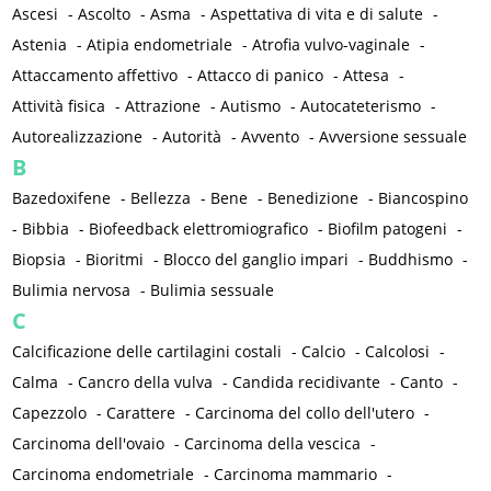
Ascesi
-
Ascolto
-
Asma
-
Aspettativa di vita e di salute
-
Astenia
-
Atipia endometriale
-
Atrofia vulvo-vaginale
-
Attaccamento affettivo
-
Attacco di panico
-
Attesa
-
Attività fisica
-
Attrazione
-
Autismo
-
Autocateterismo
-
Autorealizzazione
-
Autorità
-
Avvento
-
Avversione sessuale
B
Bazedoxifene
-
Bellezza
-
Bene
-
Benedizione
-
Biancospino
-
Bibbia
-
Biofeedback elettromiografico
-
Biofilm patogeni
-
Biopsia
-
Bioritmi
-
Blocco del ganglio impari
-
Buddhismo
-
Bulimia nervosa
-
Bulimia sessuale
C
Calcificazione delle cartilagini costali
-
Calcio
-
Calcolosi
-
Calma
-
Cancro della vulva
-
Candida recidivante
-
Canto
-
Capezzolo
-
Carattere
-
Carcinoma del collo dell'utero
-
Carcinoma dell'ovaio
-
Carcinoma della vescica
-
Carcinoma endometriale
-
Carcinoma mammario
-