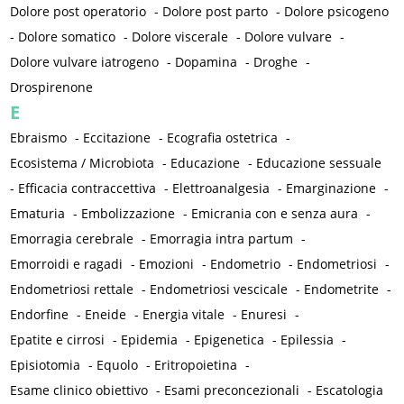
Dolore post operatorio
-
Dolore post parto
-
Dolore psicogeno
-
Dolore somatico
-
Dolore viscerale
-
Dolore vulvare
-
Dolore vulvare iatrogeno
-
Dopamina
-
Droghe
-
Drospirenone
E
Ebraismo
-
Eccitazione
-
Ecografia ostetrica
-
Ecosistema / Microbiota
-
Educazione
-
Educazione sessuale
-
Efficacia contraccettiva
-
Elettroanalgesia
-
Emarginazione
-
Ematuria
-
Embolizzazione
-
Emicrania con e senza aura
-
Emorragia cerebrale
-
Emorragia intra partum
-
Emorroidi e ragadi
-
Emozioni
-
Endometrio
-
Endometriosi
-
Endometriosi rettale
-
Endometriosi vescicale
-
Endometrite
-
Endorfine
-
Eneide
-
Energia vitale
-
Enuresi
-
Epatite e cirrosi
-
Epidemia
-
Epigenetica
-
Epilessia
-
Episiotomia
-
Equolo
-
Eritropoietina
-
Esame clinico obiettivo
-
Esami preconcezionali
-
Escatologia