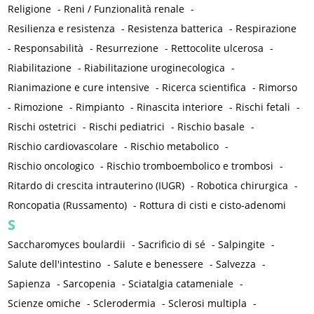
Religione
-
Reni / Funzionalità renale
-
Resilienza e resistenza
-
Resistenza batterica
-
Respirazione
-
Responsabilità
-
Resurrezione
-
Rettocolite ulcerosa
-
Riabilitazione
-
Riabilitazione uroginecologica
-
Rianimazione e cure intensive
-
Ricerca scientifica
-
Rimorso
-
Rimozione
-
Rimpianto
-
Rinascita interiore
-
Rischi fetali
-
Rischi ostetrici
-
Rischi pediatrici
-
Rischio basale
-
Rischio cardiovascolare
-
Rischio metabolico
-
Rischio oncologico
-
Rischio tromboembolico e trombosi
-
Ritardo di crescita intrauterino (IUGR)
-
Robotica chirurgica
-
Roncopatia (Russamento)
-
Rottura di cisti e cisto-adenomi
S
Saccharomyces boulardii
-
Sacrificio di sé
-
Salpingite
-
Salute dell'intestino
-
Salute e benessere
-
Salvezza
-
Sapienza
-
Sarcopenia
-
Sciatalgia catameniale
-
Scienze omiche
-
Sclerodermia
-
Sclerosi multipla
-