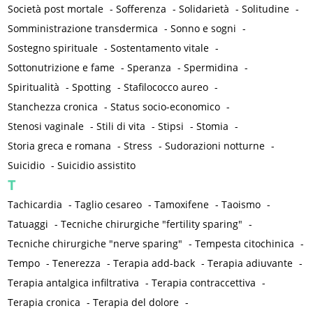
Società post mortale
-
Sofferenza
-
Solidarietà
-
Solitudine
-
Somministrazione transdermica
-
Sonno e sogni
-
Sostegno spirituale
-
Sostentamento vitale
-
Sottonutrizione e fame
-
Speranza
-
Spermidina
-
Spiritualità
-
Spotting
-
Stafilococco aureo
-
Stanchezza cronica
-
Status socio-economico
-
Stenosi vaginale
-
Stili di vita
-
Stipsi
-
Stomia
-
Storia greca e romana
-
Stress
-
Sudorazioni notturne
-
Suicidio
-
Suicidio assistito
T
Tachicardia
-
Taglio cesareo
-
Tamoxifene
-
Taoismo
-
Tatuaggi
-
Tecniche chirurgiche "fertility sparing"
-
Tecniche chirurgiche "nerve sparing"
-
Tempesta citochinica
-
Tempo
-
Tenerezza
-
Terapia add-back
-
Terapia adiuvante
-
Terapia antalgica infiltrativa
-
Terapia contraccettiva
-
Terapia cronica
-
Terapia del dolore
-