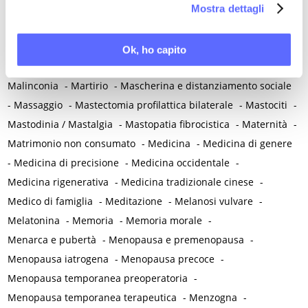
Mostra dettagli
Malattie autoimmuni
-
Malattie cromosomiche
-
Malattie genetiche
-
Malattie metaboliche
-
Malattie neurologiche
-
Malattie reumatiche
-
Ok, ho capito
Malattie sessualmente trasmesse
-
Male
-
Malformazioni
-
Malinconia
-
Martirio
-
Mascherina e distanziamento sociale
-
Massaggio
-
Mastectomia profilattica bilaterale
-
Mastociti
-
Mastodinia / Mastalgia
-
Mastopatia fibrocistica
-
Maternità
-
Matrimonio non consumato
-
Medicina
-
Medicina di genere
-
Medicina di precisione
-
Medicina occidentale
-
Medicina rigenerativa
-
Medicina tradizionale cinese
-
Medico di famiglia
-
Meditazione
-
Melanosi vulvare
-
Melatonina
-
Memoria
-
Memoria morale
-
Menarca e pubertà
-
Menopausa e premenopausa
-
Menopausa iatrogena
-
Menopausa precoce
-
Menopausa temporanea preoperatoria
-
Menopausa temporanea terapeutica
-
Menzogna
-