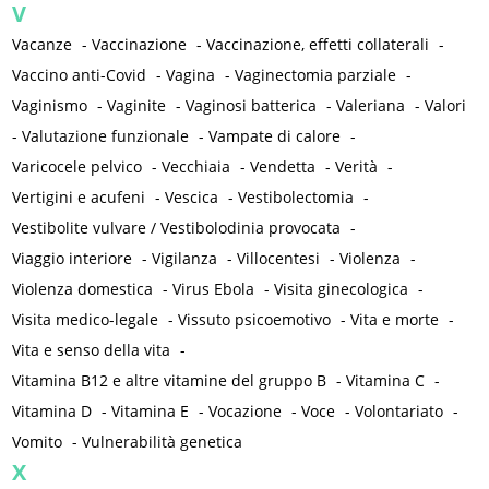
V
Vacanze
-
Vaccinazione
-
Vaccinazione, effetti collaterali
-
Vaccino anti-Covid
-
Vagina
-
Vaginectomia parziale
-
Vaginismo
-
Vaginite
-
Vaginosi batterica
-
Valeriana
-
Valori
-
Valutazione funzionale
-
Vampate di calore
-
Varicocele pelvico
-
Vecchiaia
-
Vendetta
-
Verità
-
Vertigini e acufeni
-
Vescica
-
Vestibolectomia
-
Vestibolite vulvare / Vestibolodinia provocata
-
Viaggio interiore
-
Vigilanza
-
Villocentesi
-
Violenza
-
Violenza domestica
-
Virus Ebola
-
Visita ginecologica
-
Visita medico-legale
-
Vissuto psicoemotivo
-
Vita e morte
-
Vita e senso della vita
-
Vitamina B12 e altre vitamine del gruppo B
-
Vitamina C
-
Vitamina D
-
Vitamina E
-
Vocazione
-
Voce
-
Volontariato
-
Vomito
-
Vulnerabilità genetica
X