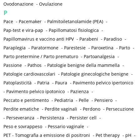
Ovodonazione
-
Ovulazione
P
Pace
-
Pacemaker
-
Palmitoiletanolamide (PEA)
-
Pap-test e vira-pap
-
Papillomatosi fisiologica
-
Papillomavirus e vaccino anti HPV
-
Parabeni
-
Paradiso
-
Paraplegia
-
Paratormone
-
Parestesie
-
Paroxetina
-
Parto
-
Parto pretermine / Parto prematuro
-
Partoanalgesia
-
Passione
-
Pathos
-
Patologie benigne della mammella
-
Patologie cardiovascolari
-
Patologie ginecologiche benigne
-
Patoplasticità
-
Patria
-
Paura
-
Pavimento pelvico ipertonico
-
Pavimento pelvico ipotonico
-
Pazienza
-
Peccato e pentimento
-
Pediatria
-
Pelle
-
Pensiero
-
Perdite ematiche
-
Perdite vaginali
-
Perdono
-
Persecuzione
-
Perseveranza
-
Persistenza
-
Persister cell
-
Peso e sovrappeso
-
Pessario vaginale
-
PET - Tomografia a emissione di positroni
-
Pet therapy
-
pH
-