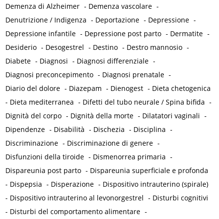
Demenza di Alzheimer
-
Demenza vascolare
-
Denutrizione / Indigenza
-
Deportazione
-
Depressione
-
Depressione infantile
-
Depressione post parto
-
Dermatite
-
Desiderio
-
Desogestrel
-
Destino
-
Destro mannosio
-
Diabete
-
Diagnosi
-
Diagnosi differenziale
-
Diagnosi preconcepimento
-
Diagnosi prenatale
-
Diario del dolore
-
Diazepam
-
Dienogest
-
Dieta chetogenica
-
Dieta mediterranea
-
Difetti del tubo neurale / Spina bifida
-
Dignità del corpo
-
Dignità della morte
-
Dilatatori vaginali
-
Dipendenze
-
Disabilità
-
Dischezia
-
Disciplina
-
Discriminazione
-
Discriminazione di genere
-
Disfunzioni della tiroide
-
Dismenorrea primaria
-
Dispareunia post parto
-
Dispareunia superficiale e profonda
-
Dispepsia
-
Disperazione
-
Dispositivo intrauterino (spirale)
-
Dispositivo intrauterino al levonorgestrel
-
Disturbi cognitivi
-
Disturbi del comportamento alimentare
-