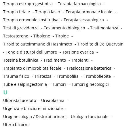
Terapia estroprogestinica
-
Terapia farmacologica
-
Terapia fetale
-
Terapia laser
-
Terapia ormonale locale
-
Terapia ormonale sostitutiva
-
Terapia sessuologica
-
Test di gravidanza
-
Testamento biologico
-
Testimonianza
-
Testosterone
-
Tibolone
-
Tiroide
-
Tiroidite autoimmune di Hashimoto
-
Tiroidite di De Quervain
-
Tono e disturbi dell'umore
-
Torsione ovarica
-
Tossina botulinica
-
Tradimento
-
Trapianti
-
Trapianto di microbiota fecale
-
Traslocazione batterica
-
Trauma fisico
-
Tristezza
-
Trombofilia
-
Tromboflebite
-
Tube e salpingectomia
-
Tumori
-
Tumori ginecologici
U
Ulipristal acetato
-
Ureaplasma
-
Urgenza e bruciore minzionale
-
Uroginecologia / Disturbi urinari
-
Urologia funzionale
-
Utero bicorne