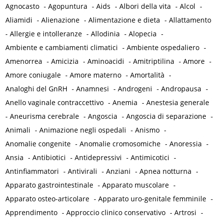
Agnocasto
-
Agopuntura
-
Aids
-
Albori della vita
-
Alcol
-
Aliamidi
-
Alienazione
-
Alimentazione e dieta
-
Allattamento
-
Allergie e intolleranze
-
Allodinia
-
Alopecia
-
Ambiente e cambiamenti climatici
-
Ambiente ospedaliero
-
Amenorrea
-
Amicizia
-
Aminoacidi
-
Amitriptilina
-
Amore
-
Amore coniugale
-
Amore materno
-
Amortalità
-
Analoghi del GnRH
-
Anamnesi
-
Androgeni
-
Andropausa
-
Anello vaginale contraccettivo
-
Anemia
-
Anestesia generale
-
Aneurisma cerebrale
-
Angoscia
-
Angoscia di separazione
-
Animali
-
Animazione negli ospedali
-
Anismo
-
Anomalie congenite
-
Anomalie cromosomiche
-
Anoressia
-
Ansia
-
Antibiotici
-
Antidepressivi
-
Antimicotici
-
Antinfiammatori
-
Antivirali
-
Anziani
-
Apnea notturna
-
Apparato gastrointestinale
-
Apparato muscolare
-
Apparato osteo-articolare
-
Apparato uro-genitale femminile
-
Apprendimento
-
Approccio clinico conservativo
-
Artrosi
-