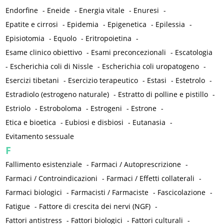
Endorfine
-
Eneide
-
Energia vitale
-
Enuresi
-
Epatite e cirrosi
-
Epidemia
-
Epigenetica
-
Epilessia
-
Episiotomia
-
Equolo
-
Eritropoietina
-
Esame clinico obiettivo
-
Esami preconcezionali
-
Escatologia
-
Escherichia coli di Nissle
-
Escherichia coli uropatogeno
-
Esercizi tibetani
-
Esercizio terapeutico
-
Estasi
-
Estetrolo
-
Estradiolo (estrogeno naturale)
-
Estratto di polline e pistillo
-
Estriolo
-
Estroboloma
-
Estrogeni
-
Estrone
-
Etica e bioetica
-
Eubiosi e disbiosi
-
Eutanasia
-
Evitamento sessuale
F
Fallimento esistenziale
-
Farmaci / Autoprescrizione
-
Farmaci / Controindicazioni
-
Farmaci / Effetti collaterali
-
Farmaci biologici
-
Farmacisti / Farmaciste
-
Fascicolazione
-
Fatigue
-
Fattore di crescita dei nervi (NGF)
-
Fattori antistress
-
Fattori biologici
-
Fattori culturali
-