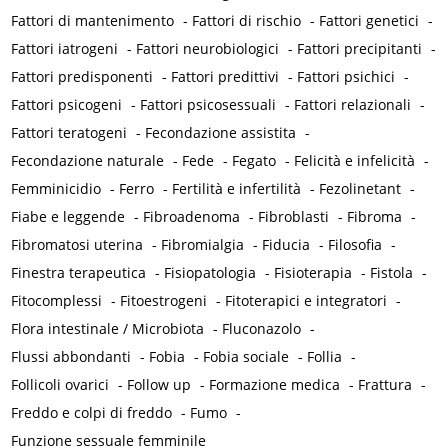
Fattori di mantenimento
-
Fattori di rischio
-
Fattori genetici
-
Fattori iatrogeni
-
Fattori neurobiologici
-
Fattori precipitanti
-
Fattori predisponenti
-
Fattori predittivi
-
Fattori psichici
-
Fattori psicogeni
-
Fattori psicosessuali
-
Fattori relazionali
-
Fattori teratogeni
-
Fecondazione assistita
-
Fecondazione naturale
-
Fede
-
Fegato
-
Felicità e infelicità
-
Femminicidio
-
Ferro
-
Fertilità e infertilità
-
Fezolinetant
-
Fiabe e leggende
-
Fibroadenoma
-
Fibroblasti
-
Fibroma
-
Fibromatosi uterina
-
Fibromialgia
-
Fiducia
-
Filosofia
-
Finestra terapeutica
-
Fisiopatologia
-
Fisioterapia
-
Fistola
-
Fitocomplessi
-
Fitoestrogeni
-
Fitoterapici e integratori
-
Flora intestinale / Microbiota
-
Fluconazolo
-
Flussi abbondanti
-
Fobia
-
Fobia sociale
-
Follia
-
Follicoli ovarici
-
Follow up
-
Formazione medica
-
Frattura
-
Freddo e colpi di freddo
-
Fumo
-
Funzione sessuale femminile