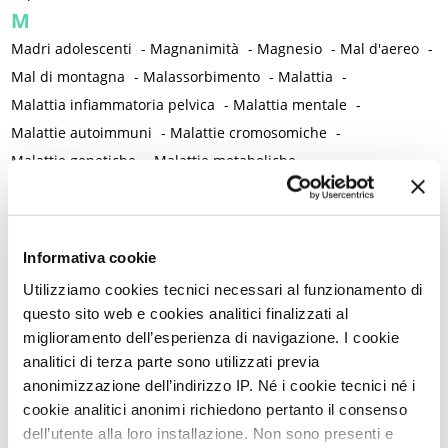
M
Madri adolescenti
-
Magnanimità
-
Magnesio
-
Mal d'aereo
-
Mal di montagna
-
Malassorbimento
-
Malattia
-
Malattia infiammatoria pelvica
-
Malattia mentale
-
Malattie autoimmuni
-
Malattie cromosomiche
-
Malattie genetiche
-
Malattie metaboliche
-
Malattie neurologiche
-
Malattie reumatiche
-
Malattie sessualmente trasmesse
-
Male
-
Malformazioni
-
Malinconia
-
Martirio
-
Mascherina e distanziamento sociale
Informativa cookie
-
Massaggio
-
Mastectomia profilattica bilaterale
-
Mastociti
-
Utilizziamo cookies tecnici necessari al funzionamento di
Mastodinia / Mastalgia
-
Mastopatia fibrocistica
-
Maternità
-
questo sito web e cookies analitici finalizzati al
Matrimonio non consumato
-
Medicina
-
Medicina di genere
miglioramento dell’esperienza di navigazione. I cookie
-
Medicina di precisione
-
Medicina occidentale
-
analitici di terza parte sono utilizzati previa
Medicina rigenerativa
-
Medicina tradizionale cinese
-
anonimizzazione dell’indirizzo IP. Né i cookie tecnici né i
cookie analitici anonimi richiedono pertanto il consenso
Medico di famiglia
-
Meditazione
-
Melanosi vulvare
-
dell’utente alla loro installazione. Non sono presenti e
Melatonina
-
Memoria
-
Memoria morale
-