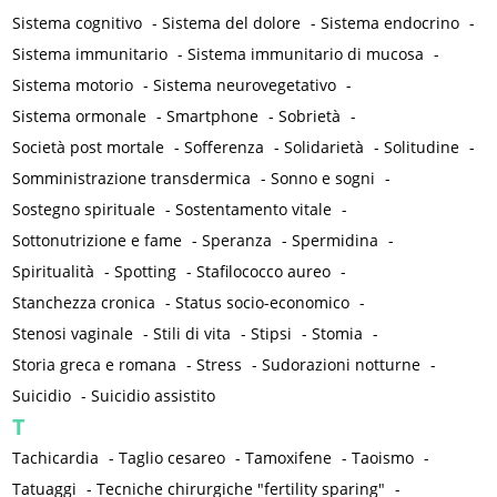
Sistema cognitivo
-
Sistema del dolore
-
Sistema endocrino
-
Sistema immunitario
-
Sistema immunitario di mucosa
-
Sistema motorio
-
Sistema neurovegetativo
-
Sistema ormonale
-
Smartphone
-
Sobrietà
-
Società post mortale
-
Sofferenza
-
Solidarietà
-
Solitudine
-
Somministrazione transdermica
-
Sonno e sogni
-
Sostegno spirituale
-
Sostentamento vitale
-
Sottonutrizione e fame
-
Speranza
-
Spermidina
-
Spiritualità
-
Spotting
-
Stafilococco aureo
-
Stanchezza cronica
-
Status socio-economico
-
Stenosi vaginale
-
Stili di vita
-
Stipsi
-
Stomia
-
Storia greca e romana
-
Stress
-
Sudorazioni notturne
-
Suicidio
-
Suicidio assistito
T
Tachicardia
-
Taglio cesareo
-
Tamoxifene
-
Taoismo
-
Tatuaggi
-
Tecniche chirurgiche "fertility sparing"
-