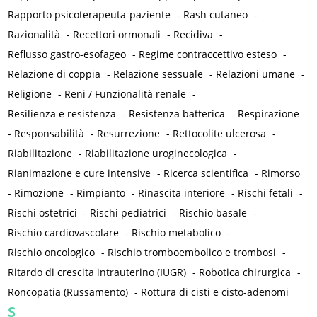
Rapporto psicoterapeuta-paziente
-
Rash cutaneo
-
Razionalità
-
Recettori ormonali
-
Recidiva
-
Reflusso gastro-esofageo
-
Regime contraccettivo esteso
-
Relazione di coppia
-
Relazione sessuale
-
Relazioni umane
-
Religione
-
Reni / Funzionalità renale
-
Resilienza e resistenza
-
Resistenza batterica
-
Respirazione
-
Responsabilità
-
Resurrezione
-
Rettocolite ulcerosa
-
Riabilitazione
-
Riabilitazione uroginecologica
-
Rianimazione e cure intensive
-
Ricerca scientifica
-
Rimorso
-
Rimozione
-
Rimpianto
-
Rinascita interiore
-
Rischi fetali
-
Rischi ostetrici
-
Rischi pediatrici
-
Rischio basale
-
Rischio cardiovascolare
-
Rischio metabolico
-
Rischio oncologico
-
Rischio tromboembolico e trombosi
-
Ritardo di crescita intrauterino (IUGR)
-
Robotica chirurgica
-
Roncopatia (Russamento)
-
Rottura di cisti e cisto-adenomi
S