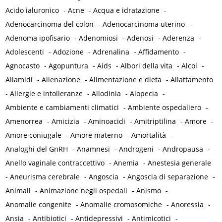
Acido ialuronico
-
Acne
-
Acqua e idratazione
-
Adenocarcinoma del colon
-
Adenocarcinoma uterino
-
Adenoma ipofisario
-
Adenomiosi
-
Adenosi
-
Aderenza
-
Adolescenti
-
Adozione
-
Adrenalina
-
Affidamento
-
Agnocasto
-
Agopuntura
-
Aids
-
Albori della vita
-
Alcol
-
Aliamidi
-
Alienazione
-
Alimentazione e dieta
-
Allattamento
-
Allergie e intolleranze
-
Allodinia
-
Alopecia
-
Ambiente e cambiamenti climatici
-
Ambiente ospedaliero
-
Amenorrea
-
Amicizia
-
Aminoacidi
-
Amitriptilina
-
Amore
-
Amore coniugale
-
Amore materno
-
Amortalità
-
Analoghi del GnRH
-
Anamnesi
-
Androgeni
-
Andropausa
-
Anello vaginale contraccettivo
-
Anemia
-
Anestesia generale
-
Aneurisma cerebrale
-
Angoscia
-
Angoscia di separazione
-
Animali
-
Animazione negli ospedali
-
Anismo
-
Anomalie congenite
-
Anomalie cromosomiche
-
Anoressia
-
Ansia
-
Antibiotici
-
Antidepressivi
-
Antimicotici
-