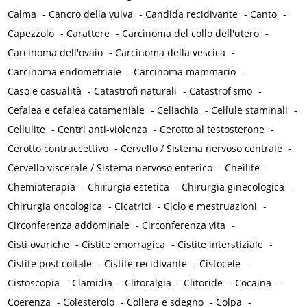
Calma
-
Cancro della vulva
-
Candida recidivante
-
Canto
-
Capezzolo
-
Carattere
-
Carcinoma del collo dell'utero
-
Carcinoma dell'ovaio
-
Carcinoma della vescica
-
Carcinoma endometriale
-
Carcinoma mammario
-
Caso e casualità
-
Catastrofi naturali
-
Catastrofismo
-
Cefalea e cefalea catameniale
-
Celiachia
-
Cellule staminali
-
Cellulite
-
Centri anti-violenza
-
Cerotto al testosterone
-
Cerotto contraccettivo
-
Cervello / Sistema nervoso centrale
-
Cervello viscerale / Sistema nervoso enterico
-
Cheilite
-
Chemioterapia
-
Chirurgia estetica
-
Chirurgia ginecologica
-
Chirurgia oncologica
-
Cicatrici
-
Ciclo e mestruazioni
-
Circonferenza addominale
-
Circonferenza vita
-
Cisti ovariche
-
Cistite emorragica
-
Cistite interstiziale
-
Cistite post coitale
-
Cistite recidivante
-
Cistocele
-
Cistoscopia
-
Clamidia
-
Clitoralgia
-
Clitoride
-
Cocaina
-
Coerenza
-
Colesterolo
-
Collera e sdegno
-
Colpa
-