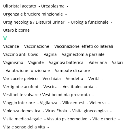
Ulipristal acetato
-
Ureaplasma
-
Urgenza e bruciore minzionale
-
Uroginecologia / Disturbi urinari
-
Urologia funzionale
-
Utero bicorne
V
Vacanze
-
Vaccinazione
-
Vaccinazione, effetti collaterali
-
Vaccino anti-Covid
-
Vagina
-
Vaginectomia parziale
-
Vaginismo
-
Vaginite
-
Vaginosi batterica
-
Valeriana
-
Valori
-
Valutazione funzionale
-
Vampate di calore
-
Varicocele pelvico
-
Vecchiaia
-
Vendetta
-
Verità
-
Vertigini e acufeni
-
Vescica
-
Vestibolectomia
-
Vestibolite vulvare / Vestibolodinia provocata
-
Viaggio interiore
-
Vigilanza
-
Villocentesi
-
Violenza
-
Violenza domestica
-
Virus Ebola
-
Visita ginecologica
-
Visita medico-legale
-
Vissuto psicoemotivo
-
Vita e morte
-
Vita e senso della vita
-