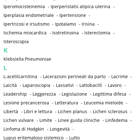
Iperomocisteinemia
-
Iperperistalsi atipica uterina
-
Iperplasia endometriale
-
Ipertensione
-
Ipertricosi e irsutismo
-
Ipotalamo
-
Irisina
-
Ischemia miocardica
-
Isotretinoina
-
Isterectomia
-
Isteroscopia
K
Klebsiella Pneumoniae
L
L-acetilcarnitina
-
Lacerazioni perineali da parto
-
Lacrime
-
Laicità
-
Laparoscopia
-
Lassativi
-
Lattobacilli
-
Lavoro
-
Leadership
-
Leggerezza
-
Legislazione
-
Legittima difesa
-
Lesione precancerosa
-
Letteratura
-
Leucemia mieloide
-
Libertà
-
Libri e lettura
-
Lichen planus
-
Lichen sclerosus
-
Lichen vulvare
-
Limite
-
Linee guida cliniche
-
Linfedema
-
Linfoma di Hodgkin
-
Longevità
-
Lupus eritematoso sistemico
-
Lutto