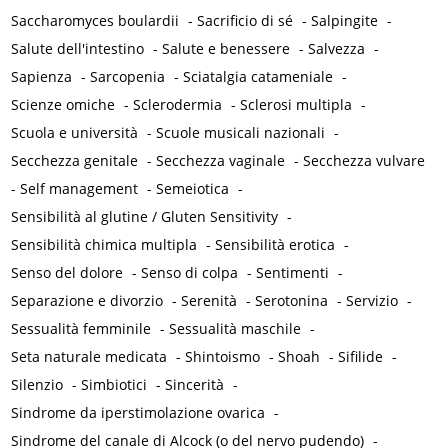
Saccharomyces boulardii
-
Sacrificio di sé
-
Salpingite
-
Salute dell'intestino
-
Salute e benessere
-
Salvezza
-
Sapienza
-
Sarcopenia
-
Sciatalgia catameniale
-
Scienze omiche
-
Sclerodermia
-
Sclerosi multipla
-
Scuola e università
-
Scuole musicali nazionali
-
Secchezza genitale
-
Secchezza vaginale
-
Secchezza vulvare
-
Self management
-
Semeiotica
-
Sensibilità al glutine / Gluten Sensitivity
-
Sensibilità chimica multipla
-
Sensibilità erotica
-
Senso del dolore
-
Senso di colpa
-
Sentimenti
-
Separazione e divorzio
-
Serenità
-
Serotonina
-
Servizio
-
Sessualità femminile
-
Sessualità maschile
-
Seta naturale medicata
-
Shintoismo
-
Shoah
-
Sifilide
-
Silenzio
-
Simbiotici
-
Sincerità
-
Sindrome da iperstimolazione ovarica
-
Sindrome del canale di Alcock (o del nervo pudendo)
-