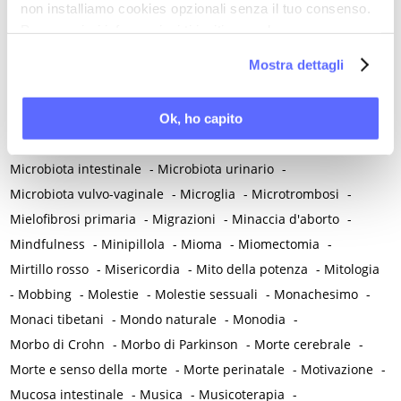
non installiamo cookies opzionali senza il tuo consenso.
Menarca e pubertà
-
Menopausa e premenopausa
-
Per maggiori informazioni ti invitiamo a leggere
Menopausa iatrogena
-
Menopausa precoce
-
la nostra
Cookie Policy
.
Mostra dettagli
Menopausa temporanea preoperatoria
-
Menopausa temporanea terapeutica
-
Menzogna
-
Mestruazione retrograda
-
Metabolismo
-
Mialgia
-
Ok, ho capito
Microangiopatia
-
Microbiota endometriale
-
Microbiota intestinale
-
Microbiota urinario
-
Microbiota vulvo-vaginale
-
Microglia
-
Microtrombosi
-
Mielofibrosi primaria
-
Migrazioni
-
Minaccia d'aborto
-
Mindfulness
-
Minipillola
-
Mioma
-
Miomectomia
-
Mirtillo rosso
-
Misericordia
-
Mito della potenza
-
Mitologia
-
Mobbing
-
Molestie
-
Molestie sessuali
-
Monachesimo
-
Monaci tibetani
-
Mondo naturale
-
Monodia
-
Morbo di Crohn
-
Morbo di Parkinson
-
Morte cerebrale
-
Morte e senso della morte
-
Morte perinatale
-
Motivazione
-
Mucosa intestinale
-
Musica
-
Musicoterapia
-