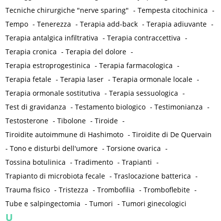
Tecniche chirurgiche "nerve sparing"
-
Tempesta citochinica
-
Tempo
-
Tenerezza
-
Terapia add-back
-
Terapia adiuvante
-
Terapia antalgica infiltrativa
-
Terapia contraccettiva
-
Terapia cronica
-
Terapia del dolore
-
Terapia estroprogestinica
-
Terapia farmacologica
-
Terapia fetale
-
Terapia laser
-
Terapia ormonale locale
-
Terapia ormonale sostitutiva
-
Terapia sessuologica
-
Test di gravidanza
-
Testamento biologico
-
Testimonianza
-
Testosterone
-
Tibolone
-
Tiroide
-
Tiroidite autoimmune di Hashimoto
-
Tiroidite di De Quervain
-
Tono e disturbi dell'umore
-
Torsione ovarica
-
Tossina botulinica
-
Tradimento
-
Trapianti
-
Trapianto di microbiota fecale
-
Traslocazione batterica
-
Trauma fisico
-
Tristezza
-
Trombofilia
-
Tromboflebite
-
Tube e salpingectomia
-
Tumori
-
Tumori ginecologici
U