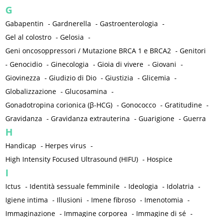
G
Gabapentin
-
Gardnerella
-
Gastroenterologia
-
Gel al colostro
-
Gelosia
-
Geni oncosoppressori / Mutazione BRCA 1 e BRCA2
-
Genitori
-
Genocidio
-
Ginecologia
-
Gioia di vivere
-
Giovani
-
Giovinezza
-
Giudizio di Dio
-
Giustizia
-
Glicemia
-
Globalizzazione
-
Glucosamina
-
Gonadotropina corionica (β-HCG)
-
Gonococco
-
Gratitudine
-
Gravidanza
-
Gravidanza extrauterina
-
Guarigione
-
Guerra
H
Handicap
-
Herpes virus
-
High Intensity Focused Ultrasound (HIFU)
-
Hospice
I
Ictus
-
Identità sessuale femminile
-
Ideologia
-
Idolatria
-
Igiene intima
-
Illusioni
-
Imene fibroso
-
Imenotomia
-
Immaginazione
-
Immagine corporea
-
Immagine di sé
-