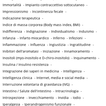
Immortalità
-
Impianto contraccettivo sottocutaneo
-
Impressionismo
-
Incontinenza fecale
-
Indicazione terapeutica
-
Indice di massa corporea (Body mass index, BMI)
-
Indifferenza
-
Indignazione
-
Individualismo
-
Induismo
-
Infanzia
-
Infarto miocardico
-
Inferno
-
Infezioni
-
Infiammazione
-
Influenza
-
Ingiustizia
-
Ingratitudine
-
Inibitori dell'aromatasi
-
Iniziazione
-
Innamoramento
-
Inositoli (myo-inositolo e D-chiro-inositolo)
-
Inquinamento
-
Insulina / Insulino resistenza
-
Integrazione dei saperi in medicina
-
Intelligenza
-
Intelligenza clinica
-
Internet, media e social media
-
Interruzione volontaria di gravidanza (IVG)
-
Intestino / Salute dell'intestino
-
Intracrinologia
-
Introspezione
-
Invecchiamento
-
Invidia
-
Iodio
-
Iperalgesia
-
Iperandrogenismo funzionale
-