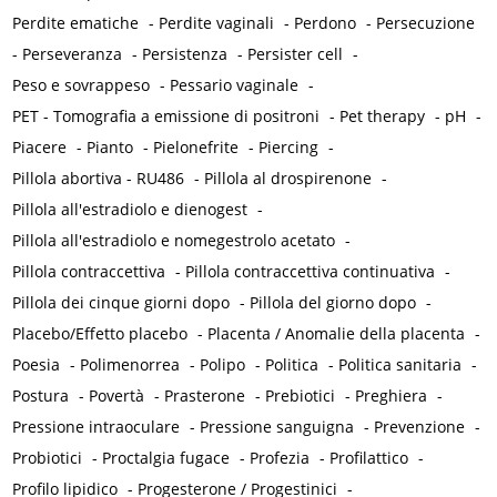
Perdite ematiche
-
Perdite vaginali
-
Perdono
-
Persecuzione
-
Perseveranza
-
Persistenza
-
Persister cell
-
Peso e sovrappeso
-
Pessario vaginale
-
PET - Tomografia a emissione di positroni
-
Pet therapy
-
pH
-
Piacere
-
Pianto
-
Pielonefrite
-
Piercing
-
Pillola abortiva - RU486
-
Pillola al drospirenone
-
Pillola all'estradiolo e dienogest
-
Pillola all'estradiolo e nomegestrolo acetato
-
Pillola contraccettiva
-
Pillola contraccettiva continuativa
-
Pillola dei cinque giorni dopo
-
Pillola del giorno dopo
-
Placebo/Effetto placebo
-
Placenta / Anomalie della placenta
-
Poesia
-
Polimenorrea
-
Polipo
-
Politica
-
Politica sanitaria
-
Postura
-
Povertà
-
Prasterone
-
Prebiotici
-
Preghiera
-
Pressione intraoculare
-
Pressione sanguigna
-
Prevenzione
-
Probiotici
-
Proctalgia fugace
-
Profezia
-
Profilattico
-
Profilo lipidico
-
Progesterone / Progestinici
-