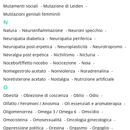
Mutamenti sociali
-
Mutazione di Leiden
-
Mutilazioni genitali femminili
N
Natura
-
Neuroinfiammazione
-
Neuroni specchio
-
Neuropatia diabetica
-
Neuropatia periferica
-
Neuropatia post-erpetica
-
Neuroplasticità
-
Neurotropismo
-
Nevralgia post erpetica
-
Nichilismo
-
Nicturia
-
Nocebo/Effetto nocebo
-
Nocicezione
-
Noia
-
Nomegestrolo acetato
-
Nonviolenza
-
Noradrenalina
-
Noretisterone acetato
-
Nostalgia
-
Nutrizione artificiale
O
Obesità
-
Obiezione di coscienza
-
Oblio
-
Odio
-
Olfatto / Feromoni / Anosmia
-
Oli essenziali e aromaterapia
-
Oligomenorrea
-
Omega 3 / Omega 6
-
Omicidio
-
Omocisteina
-
Omosessualità
-
Oncologia ginecologica
-
Oppressione politica
-
Orexina
-
Orgasmo
-
Orgoglio
-