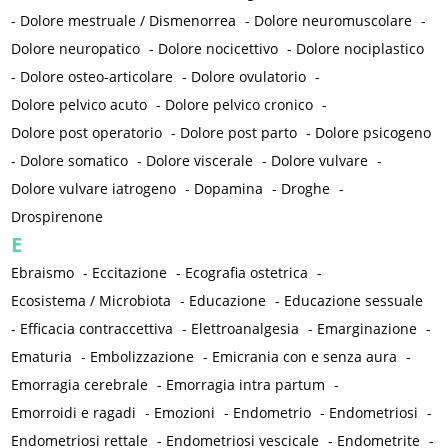
-
Dolore mestruale / Dismenorrea
-
Dolore neuromuscolare
-
Dolore neuropatico
-
Dolore nocicettivo
-
Dolore nociplastico
-
Dolore osteo-articolare
-
Dolore ovulatorio
-
Dolore pelvico acuto
-
Dolore pelvico cronico
-
Dolore post operatorio
-
Dolore post parto
-
Dolore psicogeno
-
Dolore somatico
-
Dolore viscerale
-
Dolore vulvare
-
Dolore vulvare iatrogeno
-
Dopamina
-
Droghe
-
Drospirenone
E
Ebraismo
-
Eccitazione
-
Ecografia ostetrica
-
Ecosistema / Microbiota
-
Educazione
-
Educazione sessuale
-
Efficacia contraccettiva
-
Elettroanalgesia
-
Emarginazione
-
Ematuria
-
Embolizzazione
-
Emicrania con e senza aura
-
Emorragia cerebrale
-
Emorragia intra partum
-
Emorroidi e ragadi
-
Emozioni
-
Endometrio
-
Endometriosi
-
Endometriosi rettale
-
Endometriosi vescicale
-
Endometrite
-