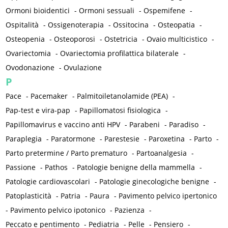
Ormoni bioidentici
-
Ormoni sessuali
-
Ospemifene
-
Ospitalità
-
Ossigenoterapia
-
Ossitocina
-
Osteopatia
-
Osteopenia
-
Osteoporosi
-
Ostetricia
-
Ovaio multicistico
-
Ovariectomia
-
Ovariectomia profilattica bilaterale
-
Ovodonazione
-
Ovulazione
P
Pace
-
Pacemaker
-
Palmitoiletanolamide (PEA)
-
Pap-test e vira-pap
-
Papillomatosi fisiologica
-
Papillomavirus e vaccino anti HPV
-
Parabeni
-
Paradiso
-
Paraplegia
-
Paratormone
-
Parestesie
-
Paroxetina
-
Parto
-
Parto pretermine / Parto prematuro
-
Partoanalgesia
-
Passione
-
Pathos
-
Patologie benigne della mammella
-
Patologie cardiovascolari
-
Patologie ginecologiche benigne
-
Patoplasticità
-
Patria
-
Paura
-
Pavimento pelvico ipertonico
-
Pavimento pelvico ipotonico
-
Pazienza
-
Peccato e pentimento
-
Pediatria
-
Pelle
-
Pensiero
-