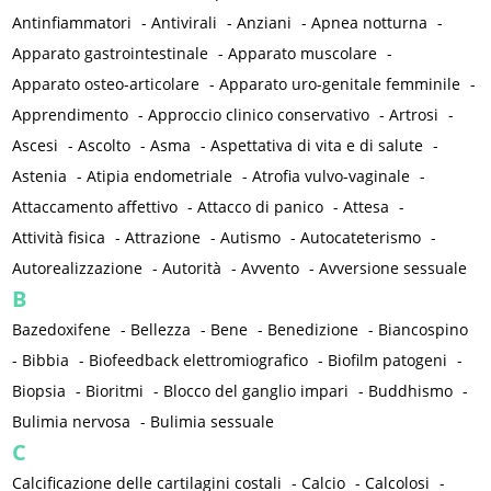
Antinfiammatori
-
Antivirali
-
Anziani
-
Apnea notturna
-
Apparato gastrointestinale
-
Apparato muscolare
-
Apparato osteo-articolare
-
Apparato uro-genitale femminile
-
Apprendimento
-
Approccio clinico conservativo
-
Artrosi
-
Ascesi
-
Ascolto
-
Asma
-
Aspettativa di vita e di salute
-
Astenia
-
Atipia endometriale
-
Atrofia vulvo-vaginale
-
Attaccamento affettivo
-
Attacco di panico
-
Attesa
-
Attività fisica
-
Attrazione
-
Autismo
-
Autocateterismo
-
Autorealizzazione
-
Autorità
-
Avvento
-
Avversione sessuale
B
Bazedoxifene
-
Bellezza
-
Bene
-
Benedizione
-
Biancospino
-
Bibbia
-
Biofeedback elettromiografico
-
Biofilm patogeni
-
Biopsia
-
Bioritmi
-
Blocco del ganglio impari
-
Buddhismo
-
Bulimia nervosa
-
Bulimia sessuale
C
Calcificazione delle cartilagini costali
-
Calcio
-
Calcolosi
-