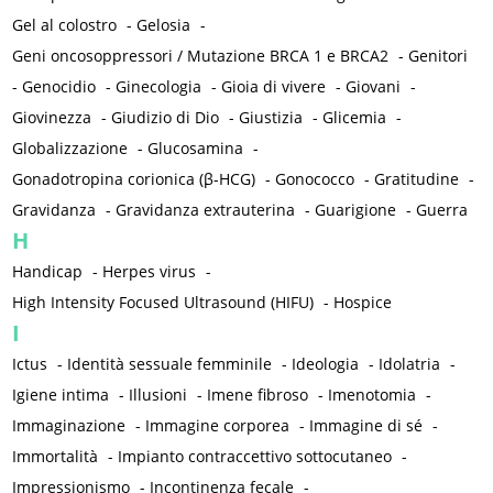
Gel al colostro
-
Gelosia
-
Geni oncosoppressori / Mutazione BRCA 1 e BRCA2
-
Genitori
-
Genocidio
-
Ginecologia
-
Gioia di vivere
-
Giovani
-
Giovinezza
-
Giudizio di Dio
-
Giustizia
-
Glicemia
-
Globalizzazione
-
Glucosamina
-
Gonadotropina corionica (β-HCG)
-
Gonococco
-
Gratitudine
-
Gravidanza
-
Gravidanza extrauterina
-
Guarigione
-
Guerra
H
Handicap
-
Herpes virus
-
High Intensity Focused Ultrasound (HIFU)
-
Hospice
I
Ictus
-
Identità sessuale femminile
-
Ideologia
-
Idolatria
-
Igiene intima
-
Illusioni
-
Imene fibroso
-
Imenotomia
-
Immaginazione
-
Immagine corporea
-
Immagine di sé
-
Immortalità
-
Impianto contraccettivo sottocutaneo
-
Impressionismo
-
Incontinenza fecale
-