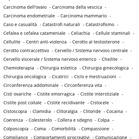
Carcinoma dell'ovaio
-
Carcinoma della vescica
-
Carcinoma endometriale
-
Carcinoma mammario
-
Caso e casualità
-
Catastrofi naturali
-
Catastrofismo
-
Cefalea e cefalea catameniale
-
Celiachia
-
Cellule staminali
-
Cellulite
-
Centri anti-violenza
-
Cerotto al testosterone
-
Cerotto contraccettivo
-
Cervello / Sistema nervoso centrale
-
Cervello viscerale / Sistema nervoso enterico
-
Cheilite
-
Chemioterapia
-
Chirurgia estetica
-
Chirurgia ginecologica
-
Chirurgia oncologica
-
Cicatrici
-
Ciclo e mestruazioni
-
Circonferenza addominale
-
Circonferenza vita
-
Cisti ovariche
-
Cistite emorragica
-
Cistite interstiziale
-
Cistite post coitale
-
Cistite recidivante
-
Cistocele
-
Cistoscopia
-
Clamidia
-
Clitoralgia
-
Clitoride
-
Cocaina
-
Coerenza
-
Colesterolo
-
Collera e sdegno
-
Colpa
-
Colposcopia
-
Coma
-
Comorbilità
-
Compassione
-
Compliance
-
Comportamenti procreativi
-
Comunicazione
-