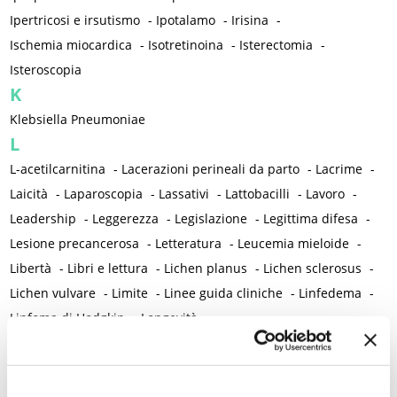
Ipertricosi e irsutismo
-
Ipotalamo
-
Irisina
-
Ischemia miocardica
-
Isotretinoina
-
Isterectomia
-
Isteroscopia
K
Klebsiella Pneumoniae
L
L-acetilcarnitina
-
Lacerazioni perineali da parto
-
Lacrime
-
Laicità
-
Laparoscopia
-
Lassativi
-
Lattobacilli
-
Lavoro
-
Leadership
-
Leggerezza
-
Legislazione
-
Legittima difesa
-
Lesione precancerosa
-
Letteratura
-
Leucemia mieloide
-
Libertà
-
Libri e lettura
-
Lichen planus
-
Lichen sclerosus
-
Lichen vulvare
-
Limite
-
Linee guida cliniche
-
Linfedema
-
Linfoma di Hodgkin
-
Longevità
-
Lupus eritematoso sistemico
-
Lutto
M
Madri adolescenti
-
Magnanimità
-
Magnesio
-
Mal d'aereo
-