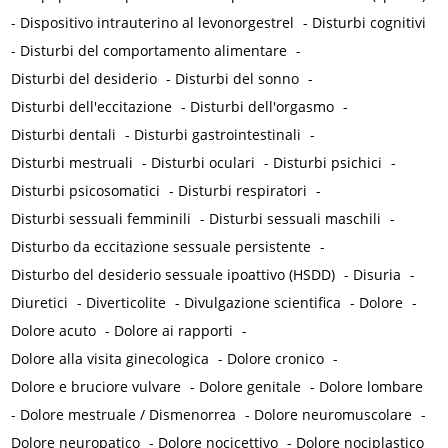
-
Dispositivo intrauterino al levonorgestrel
-
Disturbi cognitivi
-
Disturbi del comportamento alimentare
-
Disturbi del desiderio
-
Disturbi del sonno
-
Disturbi dell'eccitazione
-
Disturbi dell'orgasmo
-
Disturbi dentali
-
Disturbi gastrointestinali
-
Disturbi mestruali
-
Disturbi oculari
-
Disturbi psichici
-
Disturbi psicosomatici
-
Disturbi respiratori
-
Disturbi sessuali femminili
-
Disturbi sessuali maschili
-
Disturbo da eccitazione sessuale persistente
-
Disturbo del desiderio sessuale ipoattivo (HSDD)
-
Disuria
-
Diuretici
-
Diverticolite
-
Divulgazione scientifica
-
Dolore
-
Dolore acuto
-
Dolore ai rapporti
-
Dolore alla visita ginecologica
-
Dolore cronico
-
Dolore e bruciore vulvare
-
Dolore genitale
-
Dolore lombare
-
Dolore mestruale / Dismenorrea
-
Dolore neuromuscolare
-
Dolore neuropatico
-
Dolore nocicettivo
-
Dolore nociplastico