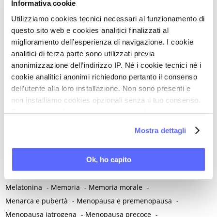
Informativa cookie
Mal di montagna
-
Malassorbimento
-
Malattia
-
Utilizziamo cookies tecnici necessari al funzionamento di
Malattia infiammatoria pelvica
-
Malattia mentale
-
questo sito web e cookies analitici finalizzati al
Malattie autoimmuni
-
Malattie cromosomiche
-
miglioramento dell’esperienza di navigazione. I cookie
Malattie genetiche
-
Malattie metaboliche
-
analitici di terza parte sono utilizzati previa
anonimizzazione dell’indirizzo IP. Né i cookie tecnici né i
Malattie neurologiche
-
Malattie reumatiche
-
cookie analitici anonimi richiedono pertanto il consenso
Malattie sessualmente trasmesse
-
Male
-
Malformazioni
-
dell’utente alla loro installazione. Non sono presenti e
Malinconia
-
Martirio
-
Mascherina e distanziamento sociale
non installiamo cookies opzionali senza il tuo consenso.
-
Massaggio
-
Mastectomia profilattica bilaterale
-
Mastociti
-
Per maggiori informazioni ti invitiamo a leggere
Mastodinia / Mastalgia
-
Mastopatia fibrocistica
-
Maternità
-
la nostra
Cookie Policy
.
Mostra dettagli
Matrimonio non consumato
-
Medicina
-
Medicina di genere
-
Medicina di precisione
-
Medicina occidentale
-
Ok, ho capito
Medicina rigenerativa
-
Medicina tradizionale cinese
-
Medico di famiglia
-
Meditazione
-
Melanosi vulvare
-
Melatonina
-
Memoria
-
Memoria morale
-
Menarca e pubertà
-
Menopausa e premenopausa
-
Menopausa iatrogena
-
Menopausa precoce
-