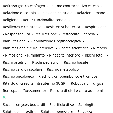
Reflusso gastro-esofageo
-
Regime contraccettivo esteso
-
Relazione di coppia
-
Relazione sessuale
-
Relazioni umane
-
Religione
-
Reni / Funzionalità renale
-
Resilienza e resistenza
-
Resistenza batterica
-
Respirazione
-
Responsabilità
-
Resurrezione
-
Rettocolite ulcerosa
-
Riabilitazione
-
Riabilitazione uroginecologica
-
Rianimazione e cure intensive
-
Ricerca scientifica
-
Rimorso
-
Rimozione
-
Rimpianto
-
Rinascita interiore
-
Rischi fetali
-
Rischi ostetrici
-
Rischi pediatrici
-
Rischio basale
-
Rischio cardiovascolare
-
Rischio metabolico
-
Rischio oncologico
-
Rischio tromboembolico e trombosi
-
Ritardo di crescita intrauterino (IUGR)
-
Robotica chirurgica
-
Roncopatia (Russamento)
-
Rottura di cisti e cisto-adenomi
S
Saccharomyces boulardii
-
Sacrificio di sé
-
Salpingite
-
Salute dell'intestino
-
Salute e benessere
-
Salvezza
-