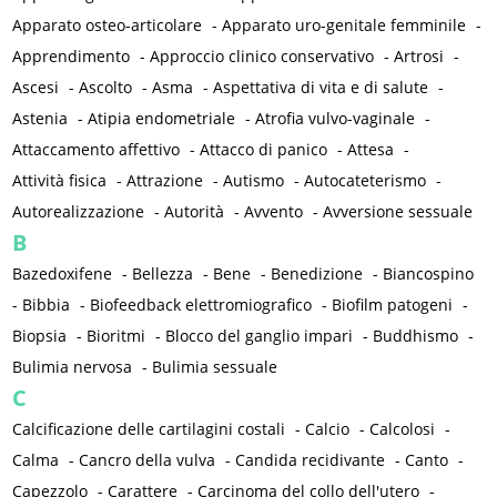
Apparato osteo-articolare
-
Apparato uro-genitale femminile
-
Apprendimento
-
Approccio clinico conservativo
-
Artrosi
-
Ascesi
-
Ascolto
-
Asma
-
Aspettativa di vita e di salute
-
Astenia
-
Atipia endometriale
-
Atrofia vulvo-vaginale
-
Attaccamento affettivo
-
Attacco di panico
-
Attesa
-
Attività fisica
-
Attrazione
-
Autismo
-
Autocateterismo
-
Autorealizzazione
-
Autorità
-
Avvento
-
Avversione sessuale
B
Bazedoxifene
-
Bellezza
-
Bene
-
Benedizione
-
Biancospino
-
Bibbia
-
Biofeedback elettromiografico
-
Biofilm patogeni
-
Biopsia
-
Bioritmi
-
Blocco del ganglio impari
-
Buddhismo
-
Bulimia nervosa
-
Bulimia sessuale
C
Calcificazione delle cartilagini costali
-
Calcio
-
Calcolosi
-
Calma
-
Cancro della vulva
-
Candida recidivante
-
Canto
-
Capezzolo
-
Carattere
-
Carcinoma del collo dell'utero
-