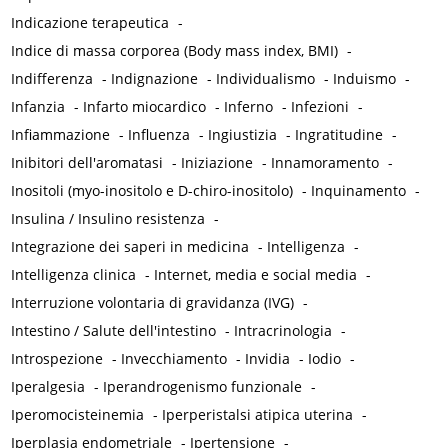
Indicazione terapeutica
-
Indice di massa corporea (Body mass index, BMI)
-
Indifferenza
-
Indignazione
-
Individualismo
-
Induismo
-
Infanzia
-
Infarto miocardico
-
Inferno
-
Infezioni
-
Infiammazione
-
Influenza
-
Ingiustizia
-
Ingratitudine
-
Inibitori dell'aromatasi
-
Iniziazione
-
Innamoramento
-
Inositoli (myo-inositolo e D-chiro-inositolo)
-
Inquinamento
-
Insulina / Insulino resistenza
-
Integrazione dei saperi in medicina
-
Intelligenza
-
Intelligenza clinica
-
Internet, media e social media
-
Interruzione volontaria di gravidanza (IVG)
-
Intestino / Salute dell'intestino
-
Intracrinologia
-
Introspezione
-
Invecchiamento
-
Invidia
-
Iodio
-
Iperalgesia
-
Iperandrogenismo funzionale
-
Iperomocisteinemia
-
Iperperistalsi atipica uterina
-
Iperplasia endometriale
-
Ipertensione
-