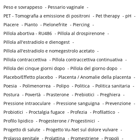
Peso e sovrappeso
-
Pessario vaginale
-
PET - Tomografia a emissione di positroni
-
Pet therapy
-
pH
-
Piacere
-
Pianto
-
Pielonefrite
-
Piercing
-
Pillola abortiva - RU486
-
Pillola al drospirenone
-
Pillola all'estradiolo e dienogest
-
Pillola all'estradiolo e nomegestrolo acetato
-
Pillola contraccettiva
-
Pillola contraccettiva continuativa
-
Pillola dei cinque giorni dopo
-
Pillola del giorno dopo
-
Placebo/Effetto placebo
-
Placenta / Anomalie della placenta
-
Poesia
-
Polimenorrea
-
Polipo
-
Politica
-
Politica sanitaria
-
Postura
-
Povertà
-
Prasterone
-
Prebiotici
-
Preghiera
-
Pressione intraoculare
-
Pressione sanguigna
-
Prevenzione
-
Probiotici
-
Proctalgia fugace
-
Profezia
-
Profilattico
-
Profilo lipidico
-
Progesterone / Progestinici
-
Progetto di salute
-
Progetto Vu-Net sul dolore vulvare
-
Prolasso genitale
-
Prolattina
-
Promestriene
-
Propoli
-