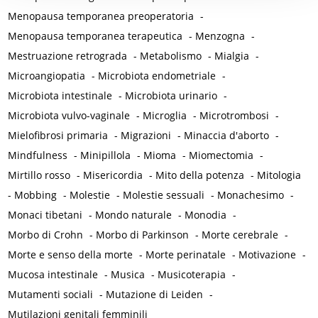
Menopausa temporanea preoperatoria
-
Menopausa temporanea terapeutica
-
Menzogna
-
Mestruazione retrograda
-
Metabolismo
-
Mialgia
-
Microangiopatia
-
Microbiota endometriale
-
Microbiota intestinale
-
Microbiota urinario
-
Microbiota vulvo-vaginale
-
Microglia
-
Microtrombosi
-
Mielofibrosi primaria
-
Migrazioni
-
Minaccia d'aborto
-
Mindfulness
-
Minipillola
-
Mioma
-
Miomectomia
-
Mirtillo rosso
-
Misericordia
-
Mito della potenza
-
Mitologia
-
Mobbing
-
Molestie
-
Molestie sessuali
-
Monachesimo
-
Monaci tibetani
-
Mondo naturale
-
Monodia
-
Morbo di Crohn
-
Morbo di Parkinson
-
Morte cerebrale
-
Morte e senso della morte
-
Morte perinatale
-
Motivazione
-
Mucosa intestinale
-
Musica
-
Musicoterapia
-
Mutamenti sociali
-
Mutazione di Leiden
-
Mutilazioni genitali femminili