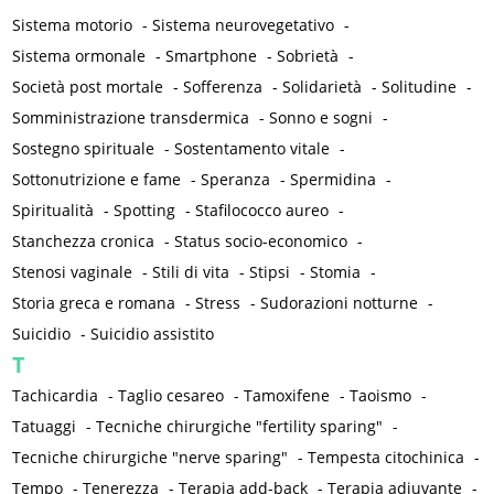
Sistema motorio
-
Sistema neurovegetativo
-
Sistema ormonale
-
Smartphone
-
Sobrietà
-
Società post mortale
-
Sofferenza
-
Solidarietà
-
Solitudine
-
Somministrazione transdermica
-
Sonno e sogni
-
Sostegno spirituale
-
Sostentamento vitale
-
Sottonutrizione e fame
-
Speranza
-
Spermidina
-
Spiritualità
-
Spotting
-
Stafilococco aureo
-
Stanchezza cronica
-
Status socio-economico
-
Stenosi vaginale
-
Stili di vita
-
Stipsi
-
Stomia
-
Storia greca e romana
-
Stress
-
Sudorazioni notturne
-
Suicidio
-
Suicidio assistito
T
Tachicardia
-
Taglio cesareo
-
Tamoxifene
-
Taoismo
-
Tatuaggi
-
Tecniche chirurgiche "fertility sparing"
-
Tecniche chirurgiche "nerve sparing"
-
Tempesta citochinica
-
Tempo
-
Tenerezza
-
Terapia add-back
-
Terapia adiuvante
-