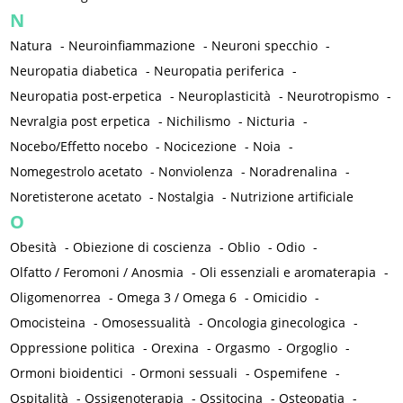
N
Natura
-
Neuroinfiammazione
-
Neuroni specchio
-
Neuropatia diabetica
-
Neuropatia periferica
-
Neuropatia post-erpetica
-
Neuroplasticità
-
Neurotropismo
-
Nevralgia post erpetica
-
Nichilismo
-
Nicturia
-
Nocebo/Effetto nocebo
-
Nocicezione
-
Noia
-
Nomegestrolo acetato
-
Nonviolenza
-
Noradrenalina
-
Noretisterone acetato
-
Nostalgia
-
Nutrizione artificiale
O
Obesità
-
Obiezione di coscienza
-
Oblio
-
Odio
-
Olfatto / Feromoni / Anosmia
-
Oli essenziali e aromaterapia
-
Oligomenorrea
-
Omega 3 / Omega 6
-
Omicidio
-
Omocisteina
-
Omosessualità
-
Oncologia ginecologica
-
Oppressione politica
-
Orexina
-
Orgasmo
-
Orgoglio
-
Ormoni bioidentici
-
Ormoni sessuali
-
Ospemifene
-
Ospitalità
-
Ossigenoterapia
-
Ossitocina
-
Osteopatia
-