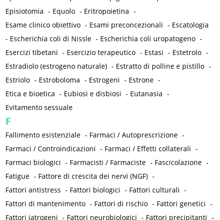
Episiotomia
-
Equolo
-
Eritropoietina
-
Esame clinico obiettivo
-
Esami preconcezionali
-
Escatologia
-
Escherichia coli di Nissle
-
Escherichia coli uropatogeno
-
Esercizi tibetani
-
Esercizio terapeutico
-
Estasi
-
Estetrolo
-
Estradiolo (estrogeno naturale)
-
Estratto di polline e pistillo
-
Estriolo
-
Estroboloma
-
Estrogeni
-
Estrone
-
Etica e bioetica
-
Eubiosi e disbiosi
-
Eutanasia
-
Evitamento sessuale
F
Fallimento esistenziale
-
Farmaci / Autoprescrizione
-
Farmaci / Controindicazioni
-
Farmaci / Effetti collaterali
-
Farmaci biologici
-
Farmacisti / Farmaciste
-
Fascicolazione
-
Fatigue
-
Fattore di crescita dei nervi (NGF)
-
Fattori antistress
-
Fattori biologici
-
Fattori culturali
-
Fattori di mantenimento
-
Fattori di rischio
-
Fattori genetici
-
Fattori iatrogeni
-
Fattori neurobiologici
-
Fattori precipitanti
-