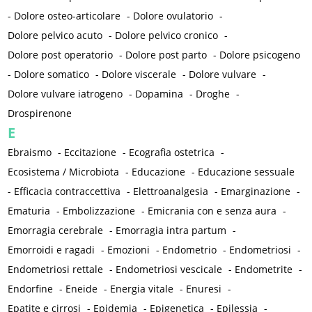
-
Dolore osteo-articolare
-
Dolore ovulatorio
-
Dolore pelvico acuto
-
Dolore pelvico cronico
-
Dolore post operatorio
-
Dolore post parto
-
Dolore psicogeno
-
Dolore somatico
-
Dolore viscerale
-
Dolore vulvare
-
Dolore vulvare iatrogeno
-
Dopamina
-
Droghe
-
Drospirenone
E
Ebraismo
-
Eccitazione
-
Ecografia ostetrica
-
Ecosistema / Microbiota
-
Educazione
-
Educazione sessuale
-
Efficacia contraccettiva
-
Elettroanalgesia
-
Emarginazione
-
Ematuria
-
Embolizzazione
-
Emicrania con e senza aura
-
Emorragia cerebrale
-
Emorragia intra partum
-
Emorroidi e ragadi
-
Emozioni
-
Endometrio
-
Endometriosi
-
Endometriosi rettale
-
Endometriosi vescicale
-
Endometrite
-
Endorfine
-
Eneide
-
Energia vitale
-
Enuresi
-
Epatite e cirrosi
-
Epidemia
-
Epigenetica
-
Epilessia
-