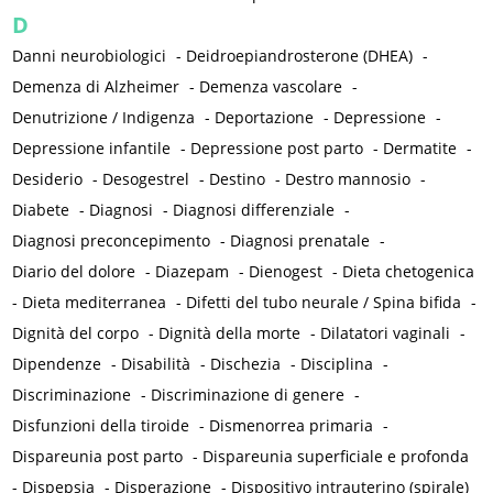
D
Danni neurobiologici
-
Deidroepiandrosterone (DHEA)
-
Demenza di Alzheimer
-
Demenza vascolare
-
Denutrizione / Indigenza
-
Deportazione
-
Depressione
-
Depressione infantile
-
Depressione post parto
-
Dermatite
-
Desiderio
-
Desogestrel
-
Destino
-
Destro mannosio
-
Diabete
-
Diagnosi
-
Diagnosi differenziale
-
Diagnosi preconcepimento
-
Diagnosi prenatale
-
Diario del dolore
-
Diazepam
-
Dienogest
-
Dieta chetogenica
-
Dieta mediterranea
-
Difetti del tubo neurale / Spina bifida
-
Dignità del corpo
-
Dignità della morte
-
Dilatatori vaginali
-
Dipendenze
-
Disabilità
-
Dischezia
-
Disciplina
-
Discriminazione
-
Discriminazione di genere
-
Disfunzioni della tiroide
-
Dismenorrea primaria
-
Dispareunia post parto
-
Dispareunia superficiale e profonda
-
Dispepsia
-
Disperazione
-
Dispositivo intrauterino (spirale)