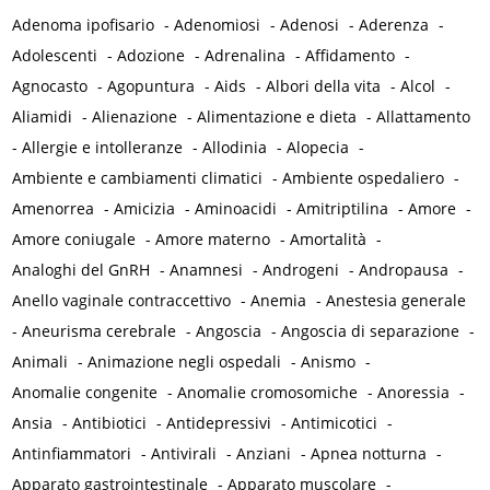
Adenoma ipofisario
-
Adenomiosi
-
Adenosi
-
Aderenza
-
Adolescenti
-
Adozione
-
Adrenalina
-
Affidamento
-
Agnocasto
-
Agopuntura
-
Aids
-
Albori della vita
-
Alcol
-
Aliamidi
-
Alienazione
-
Alimentazione e dieta
-
Allattamento
-
Allergie e intolleranze
-
Allodinia
-
Alopecia
-
Ambiente e cambiamenti climatici
-
Ambiente ospedaliero
-
Amenorrea
-
Amicizia
-
Aminoacidi
-
Amitriptilina
-
Amore
-
Amore coniugale
-
Amore materno
-
Amortalità
-
Analoghi del GnRH
-
Anamnesi
-
Androgeni
-
Andropausa
-
Anello vaginale contraccettivo
-
Anemia
-
Anestesia generale
-
Aneurisma cerebrale
-
Angoscia
-
Angoscia di separazione
-
Animali
-
Animazione negli ospedali
-
Anismo
-
Anomalie congenite
-
Anomalie cromosomiche
-
Anoressia
-
Ansia
-
Antibiotici
-
Antidepressivi
-
Antimicotici
-
Antinfiammatori
-
Antivirali
-
Anziani
-
Apnea notturna
-
Apparato gastrointestinale
-
Apparato muscolare
-