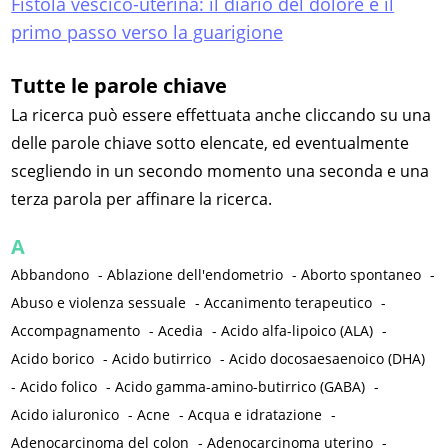
Fistola vescico-uterina: il diario del dolore è il
primo passo verso la guarigione
Tutte le parole chiave
La ricerca può essere effettuata anche cliccando su una
delle parole chiave sotto elencate, ed eventualmente
scegliendo in un secondo momento una seconda e una
terza parola per affinare la ricerca.
A
Abbandono
-
Ablazione dell'endometrio
-
Aborto spontaneo
-
Abuso e violenza sessuale
-
Accanimento terapeutico
-
Accompagnamento
-
Acedia
-
Acido alfa-lipoico (ALA)
-
Acido borico
-
Acido butirrico
-
Acido docosaesaenoico (DHA)
-
Acido folico
-
Acido gamma-amino-butirrico (GABA)
-
Acido ialuronico
-
Acne
-
Acqua e idratazione
-
Adenocarcinoma del colon
-
Adenocarcinoma uterino
-