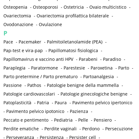
Osteopenia
-
Osteoporosi
-
Ostetricia
-
Ovaio multicistico
-
Ovariectomia
-
Ovariectomia profilattica bilaterale
-
Ovodonazione
-
Ovulazione
P
Pace
-
Pacemaker
-
Palmitoiletanolamide (PEA)
-
Pap-test e vira-pap
-
Papillomatosi fisiologica
-
Papillomavirus e vaccino anti HPV
-
Parabeni
-
Paradiso
-
Paraplegia
-
Paratormone
-
Parestesie
-
Paroxetina
-
Parto
-
Parto pretermine / Parto prematuro
-
Partoanalgesia
-
Passione
-
Pathos
-
Patologie benigne della mammella
-
Patologie cardiovascolari
-
Patologie ginecologiche benigne
-
Patoplasticità
-
Patria
-
Paura
-
Pavimento pelvico ipertonico
-
Pavimento pelvico ipotonico
-
Pazienza
-
Peccato e pentimento
-
Pediatria
-
Pelle
-
Pensiero
-
Perdite ematiche
-
Perdite vaginali
-
Perdono
-
Persecuzione
-
Perseveranza
-
Persistenza
-
Persister cell
-