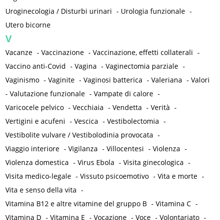
Uroginecologia / Disturbi urinari
-
Urologia funzionale
-
Utero bicorne
V
Vacanze
-
Vaccinazione
-
Vaccinazione, effetti collaterali
-
Vaccino anti-Covid
-
Vagina
-
Vaginectomia parziale
-
Vaginismo
-
Vaginite
-
Vaginosi batterica
-
Valeriana
-
Valori
-
Valutazione funzionale
-
Vampate di calore
-
Varicocele pelvico
-
Vecchiaia
-
Vendetta
-
Verità
-
Vertigini e acufeni
-
Vescica
-
Vestibolectomia
-
Vestibolite vulvare / Vestibolodinia provocata
-
Viaggio interiore
-
Vigilanza
-
Villocentesi
-
Violenza
-
Violenza domestica
-
Virus Ebola
-
Visita ginecologica
-
Visita medico-legale
-
Vissuto psicoemotivo
-
Vita e morte
-
Vita e senso della vita
-
Vitamina B12 e altre vitamine del gruppo B
-
Vitamina C
-
Vitamina D
-
Vitamina E
-
Vocazione
-
Voce
-
Volontariato
-