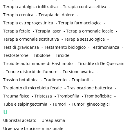
Terapia antalgica infiltrativa
-
Terapia contraccettiva
-
Terapia cronica
-
Terapia del dolore
-
Terapia estroprogestinica
-
Terapia farmacologica
-
Terapia fetale
-
Terapia laser
-
Terapia ormonale locale
-
Terapia ormonale sostitutiva
-
Terapia sessuologica
-
Test di gravidanza
-
Testamento biologico
-
Testimonianza
-
Testosterone
-
Tibolone
-
Tiroide
-
Tiroidite autoimmune di Hashimoto
-
Tiroidite di De Quervain
-
Tono e disturbi dell'umore
-
Torsione ovarica
-
Tossina botulinica
-
Tradimento
-
Trapianti
-
Trapianto di microbiota fecale
-
Traslocazione batterica
-
Trauma fisico
-
Tristezza
-
Trombofilia
-
Tromboflebite
-
Tube e salpingectomia
-
Tumori
-
Tumori ginecologici
U
Ulipristal acetato
-
Ureaplasma
-
Urgenza e bruciore minzionale
-