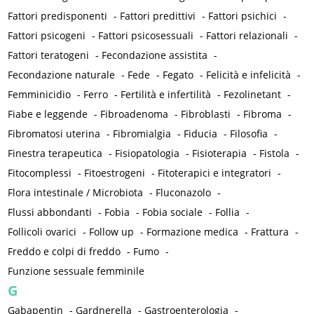
Fattori predisponenti
-
Fattori predittivi
-
Fattori psichici
-
Fattori psicogeni
-
Fattori psicosessuali
-
Fattori relazionali
-
Fattori teratogeni
-
Fecondazione assistita
-
Fecondazione naturale
-
Fede
-
Fegato
-
Felicità e infelicità
-
Femminicidio
-
Ferro
-
Fertilità e infertilità
-
Fezolinetant
-
Fiabe e leggende
-
Fibroadenoma
-
Fibroblasti
-
Fibroma
-
Fibromatosi uterina
-
Fibromialgia
-
Fiducia
-
Filosofia
-
Finestra terapeutica
-
Fisiopatologia
-
Fisioterapia
-
Fistola
-
Fitocomplessi
-
Fitoestrogeni
-
Fitoterapici e integratori
-
Flora intestinale / Microbiota
-
Fluconazolo
-
Flussi abbondanti
-
Fobia
-
Fobia sociale
-
Follia
-
Follicoli ovarici
-
Follow up
-
Formazione medica
-
Frattura
-
Freddo e colpi di freddo
-
Fumo
-
Funzione sessuale femminile
G
Gabapentin
-
Gardnerella
-
Gastroenterologia
-