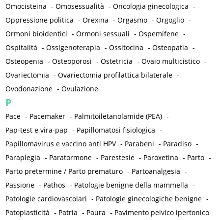
Omocisteina
-
Omosessualità
-
Oncologia ginecologica
-
Oppressione politica
-
Orexina
-
Orgasmo
-
Orgoglio
-
Ormoni bioidentici
-
Ormoni sessuali
-
Ospemifene
-
Ospitalità
-
Ossigenoterapia
-
Ossitocina
-
Osteopatia
-
Osteopenia
-
Osteoporosi
-
Ostetricia
-
Ovaio multicistico
-
Ovariectomia
-
Ovariectomia profilattica bilaterale
-
Ovodonazione
-
Ovulazione
P
Pace
-
Pacemaker
-
Palmitoiletanolamide (PEA)
-
Pap-test e vira-pap
-
Papillomatosi fisiologica
-
Papillomavirus e vaccino anti HPV
-
Parabeni
-
Paradiso
-
Paraplegia
-
Paratormone
-
Parestesie
-
Paroxetina
-
Parto
-
Parto pretermine / Parto prematuro
-
Partoanalgesia
-
Passione
-
Pathos
-
Patologie benigne della mammella
-
Patologie cardiovascolari
-
Patologie ginecologiche benigne
-
Patoplasticità
-
Patria
-
Paura
-
Pavimento pelvico ipertonico