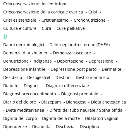
Crioconservazione dell'embrione
-
Crioconservazione della corticale ovarica
-
Crisi
-
Crisi esistenziale
-
Cristianesimo
-
Crononutrizione
-
Cultura e culture
-
Cura
-
Cure palliative
D
Danni neurobiologici
-
Deidroepiandrosterone (DHEA)
-
Demenza di Alzheimer
-
Demenza vascolare
-
Denutrizione / Indigenza
-
Deportazione
-
Depressione
-
Depressione infantile
-
Depressione post parto
-
Dermatite
-
Desiderio
-
Desogestrel
-
Destino
-
Destro mannosio
-
Diabete
-
Diagnosi
-
Diagnosi differenziale
-
Diagnosi preconcepimento
-
Diagnosi prenatale
-
Diario del dolore
-
Diazepam
-
Dienogest
-
Dieta chetogenica
-
Dieta mediterranea
-
Difetti del tubo neurale / Spina bifida
-
Dignità del corpo
-
Dignità della morte
-
Dilatatori vaginali
-
Dipendenze
-
Disabilità
-
Dischezia
-
Disciplina
-