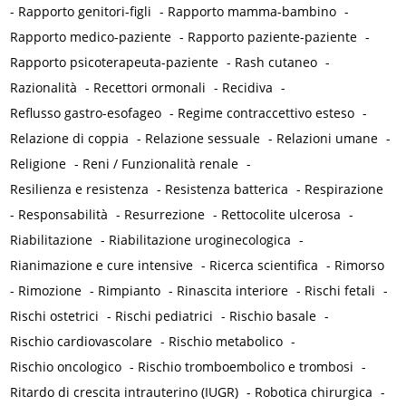
-
Rapporto genitori-figli
-
Rapporto mamma-bambino
-
Rapporto medico-paziente
-
Rapporto paziente-paziente
-
Rapporto psicoterapeuta-paziente
-
Rash cutaneo
-
Razionalità
-
Recettori ormonali
-
Recidiva
-
Reflusso gastro-esofageo
-
Regime contraccettivo esteso
-
Relazione di coppia
-
Relazione sessuale
-
Relazioni umane
-
Religione
-
Reni / Funzionalità renale
-
Resilienza e resistenza
-
Resistenza batterica
-
Respirazione
-
Responsabilità
-
Resurrezione
-
Rettocolite ulcerosa
-
Riabilitazione
-
Riabilitazione uroginecologica
-
Rianimazione e cure intensive
-
Ricerca scientifica
-
Rimorso
-
Rimozione
-
Rimpianto
-
Rinascita interiore
-
Rischi fetali
-
Rischi ostetrici
-
Rischi pediatrici
-
Rischio basale
-
Rischio cardiovascolare
-
Rischio metabolico
-
Rischio oncologico
-
Rischio tromboembolico e trombosi
-
Ritardo di crescita intrauterino (IUGR)
-
Robotica chirurgica
-