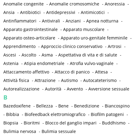
Anomalie congenite
-
Anomalie cromosomiche
-
Anoressia
-
Ansia
-
Antibiotici
-
Antidepressivi
-
Antimicotici
-
Antinfiammatori
-
Antivirali
-
Anziani
-
Apnea notturna
-
Apparato gastrointestinale
-
Apparato muscolare
-
Apparato osteo-articolare
-
Apparato uro-genitale femminile
-
Apprendimento
-
Approccio clinico conservativo
-
Artrosi
-
Ascesi
-
Ascolto
-
Asma
-
Aspettativa di vita e di salute
-
Astenia
-
Atipia endometriale
-
Atrofia vulvo-vaginale
-
Attaccamento affettivo
-
Attacco di panico
-
Attesa
-
Attività fisica
-
Attrazione
-
Autismo
-
Autocateterismo
-
Autorealizzazione
-
Autorità
-
Avvento
-
Avversione sessuale
B
Bazedoxifene
-
Bellezza
-
Bene
-
Benedizione
-
Biancospino
-
Bibbia
-
Biofeedback elettromiografico
-
Biofilm patogeni
-
Biopsia
-
Bioritmi
-
Blocco del ganglio impari
-
Buddhismo
-
Bulimia nervosa
-
Bulimia sessuale