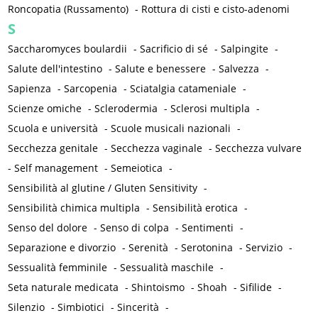
Roncopatia (Russamento)
-
Rottura di cisti e cisto-adenomi
S
Saccharomyces boulardii
-
Sacrificio di sé
-
Salpingite
-
Salute dell'intestino
-
Salute e benessere
-
Salvezza
-
Sapienza
-
Sarcopenia
-
Sciatalgia catameniale
-
Scienze omiche
-
Sclerodermia
-
Sclerosi multipla
-
Scuola e università
-
Scuole musicali nazionali
-
Secchezza genitale
-
Secchezza vaginale
-
Secchezza vulvare
-
Self management
-
Semeiotica
-
Sensibilità al glutine / Gluten Sensitivity
-
Sensibilità chimica multipla
-
Sensibilità erotica
-
Senso del dolore
-
Senso di colpa
-
Sentimenti
-
Separazione e divorzio
-
Serenità
-
Serotonina
-
Servizio
-
Sessualità femminile
-
Sessualità maschile
-
Seta naturale medicata
-
Shintoismo
-
Shoah
-
Sifilide
-
Silenzio
-
Simbiotici
-
Sincerità
-