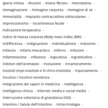
Igiene intima
-
Illusioni
-
Imene fibroso
-
Imenotomia
-
Immaginazione
-
Immagine corporea
-
Immagine di sé
-
Immortalità
-
Impianto contraccettivo sottocutaneo
-
Impressionismo
-
Incontinenza fecale
-
Indicazione terapeutica
-
Indice di massa corporea (Body mass index, BMI)
-
Indifferenza
-
Indignazione
-
Individualismo
-
Induismo
-
Infanzia
-
Infarto miocardico
-
Inferno
-
Infezioni
-
Infiammazione
-
Influenza
-
Ingiustizia
-
Ingratitudine
-
Inibitori dell'aromatasi
-
Iniziazione
-
Innamoramento
-
Inositoli (myo-inositolo e D-chiro-inositolo)
-
Inquinamento
-
Insulina / Insulino resistenza
-
Integrazione dei saperi in medicina
-
Intelligenza
-
Intelligenza clinica
-
Internet, media e social media
-
Interruzione volontaria di gravidanza (IVG)
-
Intestino / Salute dell'intestino
-
Intracrinologia
-