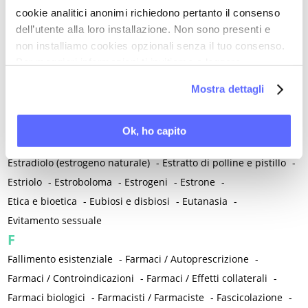
Emorroidi e ragadi
-
Emozioni
-
Endometrio
-
Endometriosi
-
cookie analitici anonimi richiedono pertanto il consenso
Endometriosi rettale
-
Endometriosi vescicale
-
Endometrite
-
dell’utente alla loro installazione. Non sono presenti e
non installiamo cookies opzionali senza il tuo consenso.
Endorfine
-
Eneide
-
Energia vitale
-
Enuresi
-
Per maggiori informazioni ti invitiamo a leggere
Epatite e cirrosi
-
Epidemia
-
Epigenetica
-
Epilessia
-
la nostra
Cookie Policy
.
Episiotomia
-
Equolo
-
Eritropoietina
-
Mostra dettagli
Esame clinico obiettivo
-
Esami preconcezionali
-
Escatologia
-
Escherichia coli di Nissle
-
Escherichia coli uropatogeno
-
Ok, ho capito
Esercizi tibetani
-
Esercizio terapeutico
-
Estasi
-
Estetrolo
-
Estradiolo (estrogeno naturale)
-
Estratto di polline e pistillo
-
Estriolo
-
Estroboloma
-
Estrogeni
-
Estrone
-
Etica e bioetica
-
Eubiosi e disbiosi
-
Eutanasia
-
Evitamento sessuale
F
Fallimento esistenziale
-
Farmaci / Autoprescrizione
-
Farmaci / Controindicazioni
-
Farmaci / Effetti collaterali
-
Farmaci biologici
-
Farmacisti / Farmaciste
-
Fascicolazione
-