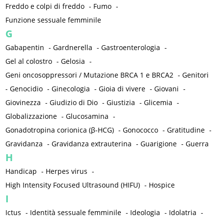
Freddo e colpi di freddo
-
Fumo
-
Funzione sessuale femminile
G
Gabapentin
-
Gardnerella
-
Gastroenterologia
-
Gel al colostro
-
Gelosia
-
Geni oncosoppressori / Mutazione BRCA 1 e BRCA2
-
Genitori
-
Genocidio
-
Ginecologia
-
Gioia di vivere
-
Giovani
-
Giovinezza
-
Giudizio di Dio
-
Giustizia
-
Glicemia
-
Globalizzazione
-
Glucosamina
-
Gonadotropina corionica (β-HCG)
-
Gonococco
-
Gratitudine
-
Gravidanza
-
Gravidanza extrauterina
-
Guarigione
-
Guerra
H
Handicap
-
Herpes virus
-
High Intensity Focused Ultrasound (HIFU)
-
Hospice
I
Ictus
-
Identità sessuale femminile
-
Ideologia
-
Idolatria
-