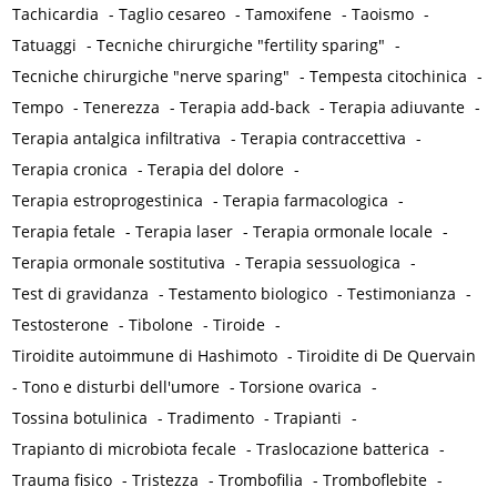
Tachicardia
-
Taglio cesareo
-
Tamoxifene
-
Taoismo
-
Tatuaggi
-
Tecniche chirurgiche "fertility sparing"
-
Tecniche chirurgiche "nerve sparing"
-
Tempesta citochinica
-
Tempo
-
Tenerezza
-
Terapia add-back
-
Terapia adiuvante
-
Terapia antalgica infiltrativa
-
Terapia contraccettiva
-
Terapia cronica
-
Terapia del dolore
-
Terapia estroprogestinica
-
Terapia farmacologica
-
Terapia fetale
-
Terapia laser
-
Terapia ormonale locale
-
Terapia ormonale sostitutiva
-
Terapia sessuologica
-
Test di gravidanza
-
Testamento biologico
-
Testimonianza
-
Testosterone
-
Tibolone
-
Tiroide
-
Tiroidite autoimmune di Hashimoto
-
Tiroidite di De Quervain
-
Tono e disturbi dell'umore
-
Torsione ovarica
-
Tossina botulinica
-
Tradimento
-
Trapianti
-
Trapianto di microbiota fecale
-
Traslocazione batterica
-
Trauma fisico
-
Tristezza
-
Trombofilia
-
Tromboflebite
-