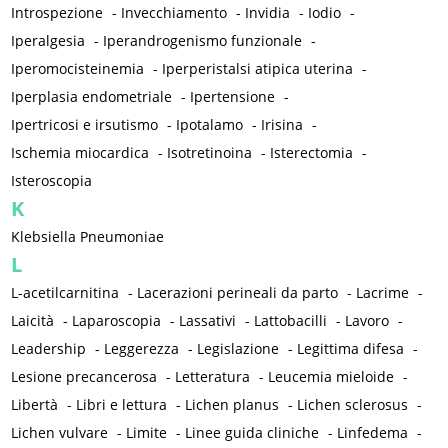
Introspezione
-
Invecchiamento
-
Invidia
-
Iodio
-
Iperalgesia
-
Iperandrogenismo funzionale
-
Iperomocisteinemia
-
Iperperistalsi atipica uterina
-
Iperplasia endometriale
-
Ipertensione
-
Ipertricosi e irsutismo
-
Ipotalamo
-
Irisina
-
Ischemia miocardica
-
Isotretinoina
-
Isterectomia
-
Isteroscopia
K
Klebsiella Pneumoniae
L
L-acetilcarnitina
-
Lacerazioni perineali da parto
-
Lacrime
-
Laicità
-
Laparoscopia
-
Lassativi
-
Lattobacilli
-
Lavoro
-
Leadership
-
Leggerezza
-
Legislazione
-
Legittima difesa
-
Lesione precancerosa
-
Letteratura
-
Leucemia mieloide
-
Libertà
-
Libri e lettura
-
Lichen planus
-
Lichen sclerosus
-
Lichen vulvare
-
Limite
-
Linee guida cliniche
-
Linfedema
-