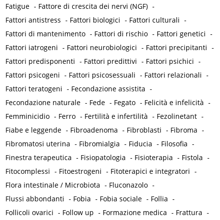
Fatigue
-
Fattore di crescita dei nervi (NGF)
-
Fattori antistress
-
Fattori biologici
-
Fattori culturali
-
Fattori di mantenimento
-
Fattori di rischio
-
Fattori genetici
-
Fattori iatrogeni
-
Fattori neurobiologici
-
Fattori precipitanti
-
Fattori predisponenti
-
Fattori predittivi
-
Fattori psichici
-
Fattori psicogeni
-
Fattori psicosessuali
-
Fattori relazionali
-
Fattori teratogeni
-
Fecondazione assistita
-
Fecondazione naturale
-
Fede
-
Fegato
-
Felicità e infelicità
-
Femminicidio
-
Ferro
-
Fertilità e infertilità
-
Fezolinetant
-
Fiabe e leggende
-
Fibroadenoma
-
Fibroblasti
-
Fibroma
-
Fibromatosi uterina
-
Fibromialgia
-
Fiducia
-
Filosofia
-
Finestra terapeutica
-
Fisiopatologia
-
Fisioterapia
-
Fistola
-
Fitocomplessi
-
Fitoestrogeni
-
Fitoterapici e integratori
-
Flora intestinale / Microbiota
-
Fluconazolo
-
Flussi abbondanti
-
Fobia
-
Fobia sociale
-
Follia
-
Follicoli ovarici
-
Follow up
-
Formazione medica
-
Frattura
-