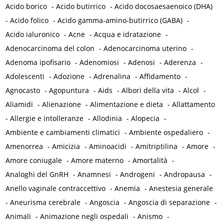
Acido borico
-
Acido butirrico
-
Acido docosaesaenoico (DHA)
-
Acido folico
-
Acido gamma-amino-butirrico (GABA)
-
Acido ialuronico
-
Acne
-
Acqua e idratazione
-
Adenocarcinoma del colon
-
Adenocarcinoma uterino
-
Adenoma ipofisario
-
Adenomiosi
-
Adenosi
-
Aderenza
-
Adolescenti
-
Adozione
-
Adrenalina
-
Affidamento
-
Agnocasto
-
Agopuntura
-
Aids
-
Albori della vita
-
Alcol
-
Aliamidi
-
Alienazione
-
Alimentazione e dieta
-
Allattamento
-
Allergie e intolleranze
-
Allodinia
-
Alopecia
-
Ambiente e cambiamenti climatici
-
Ambiente ospedaliero
-
Amenorrea
-
Amicizia
-
Aminoacidi
-
Amitriptilina
-
Amore
-
Amore coniugale
-
Amore materno
-
Amortalità
-
Analoghi del GnRH
-
Anamnesi
-
Androgeni
-
Andropausa
-
Anello vaginale contraccettivo
-
Anemia
-
Anestesia generale
-
Aneurisma cerebrale
-
Angoscia
-
Angoscia di separazione
-
Animali
-
Animazione negli ospedali
-
Anismo
-