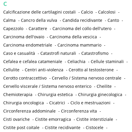
C
Calcificazione delle cartilagini costali
-
Calcio
-
Calcolosi
-
Calma
-
Cancro della vulva
-
Candida recidivante
-
Canto
-
Capezzolo
-
Carattere
-
Carcinoma del collo dell'utero
-
Carcinoma dell'ovaio
-
Carcinoma della vescica
-
Carcinoma endometriale
-
Carcinoma mammario
-
Caso e casualità
-
Catastrofi naturali
-
Catastrofismo
-
Cefalea e cefalea catameniale
-
Celiachia
-
Cellule staminali
-
Cellulite
-
Centri anti-violenza
-
Cerotto al testosterone
-
Cerotto contraccettivo
-
Cervello / Sistema nervoso centrale
-
Cervello viscerale / Sistema nervoso enterico
-
Cheilite
-
Chemioterapia
-
Chirurgia estetica
-
Chirurgia ginecologica
-
Chirurgia oncologica
-
Cicatrici
-
Ciclo e mestruazioni
-
Circonferenza addominale
-
Circonferenza vita
-
Cisti ovariche
-
Cistite emorragica
-
Cistite interstiziale
-
Cistite post coitale
-
Cistite recidivante
-
Cistocele
-