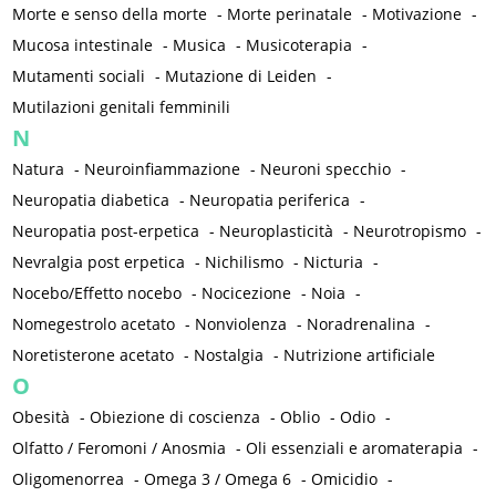
Morte e senso della morte
-
Morte perinatale
-
Motivazione
-
Mucosa intestinale
-
Musica
-
Musicoterapia
-
Mutamenti sociali
-
Mutazione di Leiden
-
Mutilazioni genitali femminili
N
Natura
-
Neuroinfiammazione
-
Neuroni specchio
-
Neuropatia diabetica
-
Neuropatia periferica
-
Neuropatia post-erpetica
-
Neuroplasticità
-
Neurotropismo
-
Nevralgia post erpetica
-
Nichilismo
-
Nicturia
-
Nocebo/Effetto nocebo
-
Nocicezione
-
Noia
-
Nomegestrolo acetato
-
Nonviolenza
-
Noradrenalina
-
Noretisterone acetato
-
Nostalgia
-
Nutrizione artificiale
O
Obesità
-
Obiezione di coscienza
-
Oblio
-
Odio
-
Olfatto / Feromoni / Anosmia
-
Oli essenziali e aromaterapia
-
Oligomenorrea
-
Omega 3 / Omega 6
-
Omicidio
-