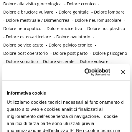
Dolore alla visita ginecologica
-
Dolore cronico
-
Dolore e bruciore vulvare
-
Dolore genitale
-
Dolore lombare
-
Dolore mestruale / Dismenorrea
-
Dolore neuromuscolare
-
Dolore neuropatico
-
Dolore nocicettivo
-
Dolore nociplastico
-
Dolore osteo-articolare
-
Dolore ovulatorio
-
Dolore pelvico acuto
-
Dolore pelvico cronico
-
Dolore post operatorio
-
Dolore post parto
-
Dolore psicogeno
-
Dolore somatico
-
Dolore viscerale
-
Dolore vulvare
-
Dolore vulvare iatrogeno
-
Dopamina
-
Droghe
-
Drospirenone
E
Informativa cookie
Ebraismo
-
Eccitazione
-
Ecografia ostetrica
-
Utilizziamo cookies tecnici necessari al funzionamento di
Ecosistema / Microbiota
-
Educazione
-
Educazione sessuale
questo sito web e cookies analitici finalizzati al
-
Efficacia contraccettiva
-
Elettroanalgesia
-
Emarginazione
-
miglioramento dell’esperienza di navigazione. I cookie
Ematuria
-
Embolizzazione
-
Emicrania con e senza aura
-
analitici di terza parte sono utilizzati previa
Emorragia cerebrale
-
Emorragia intra partum
-
anonimizzazione dell’indirizzo IP. Né i cookie tecnici né i