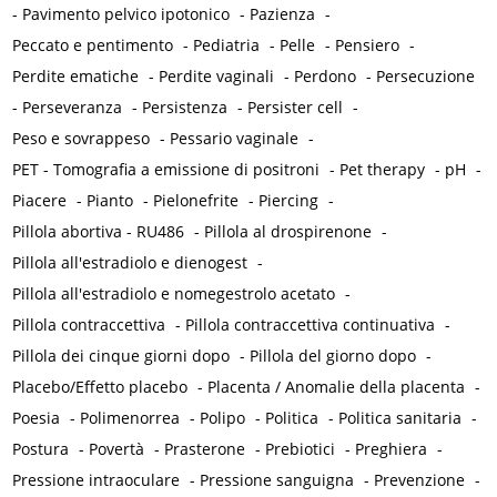
-
Pavimento pelvico ipotonico
-
Pazienza
-
Peccato e pentimento
-
Pediatria
-
Pelle
-
Pensiero
-
Perdite ematiche
-
Perdite vaginali
-
Perdono
-
Persecuzione
-
Perseveranza
-
Persistenza
-
Persister cell
-
Peso e sovrappeso
-
Pessario vaginale
-
PET - Tomografia a emissione di positroni
-
Pet therapy
-
pH
-
Piacere
-
Pianto
-
Pielonefrite
-
Piercing
-
Pillola abortiva - RU486
-
Pillola al drospirenone
-
Pillola all'estradiolo e dienogest
-
Pillola all'estradiolo e nomegestrolo acetato
-
Pillola contraccettiva
-
Pillola contraccettiva continuativa
-
Pillola dei cinque giorni dopo
-
Pillola del giorno dopo
-
Placebo/Effetto placebo
-
Placenta / Anomalie della placenta
-
Poesia
-
Polimenorrea
-
Polipo
-
Politica
-
Politica sanitaria
-
Postura
-
Povertà
-
Prasterone
-
Prebiotici
-
Preghiera
-
Pressione intraoculare
-
Pressione sanguigna
-
Prevenzione
-