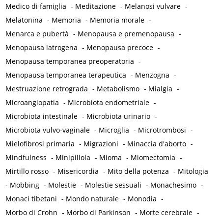
Medico di famiglia
-
Meditazione
-
Melanosi vulvare
-
Melatonina
-
Memoria
-
Memoria morale
-
Menarca e pubertà
-
Menopausa e premenopausa
-
Menopausa iatrogena
-
Menopausa precoce
-
Menopausa temporanea preoperatoria
-
Menopausa temporanea terapeutica
-
Menzogna
-
Mestruazione retrograda
-
Metabolismo
-
Mialgia
-
Microangiopatia
-
Microbiota endometriale
-
Microbiota intestinale
-
Microbiota urinario
-
Microbiota vulvo-vaginale
-
Microglia
-
Microtrombosi
-
Mielofibrosi primaria
-
Migrazioni
-
Minaccia d'aborto
-
Mindfulness
-
Minipillola
-
Mioma
-
Miomectomia
-
Mirtillo rosso
-
Misericordia
-
Mito della potenza
-
Mitologia
-
Mobbing
-
Molestie
-
Molestie sessuali
-
Monachesimo
-
Monaci tibetani
-
Mondo naturale
-
Monodia
-
Morbo di Crohn
-
Morbo di Parkinson
-
Morte cerebrale
-