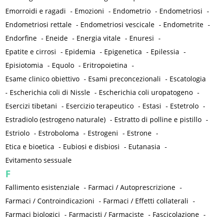
Emorroidi e ragadi
-
Emozioni
-
Endometrio
-
Endometriosi
-
Endometriosi rettale
-
Endometriosi vescicale
-
Endometrite
-
Endorfine
-
Eneide
-
Energia vitale
-
Enuresi
-
Epatite e cirrosi
-
Epidemia
-
Epigenetica
-
Epilessia
-
Episiotomia
-
Equolo
-
Eritropoietina
-
Esame clinico obiettivo
-
Esami preconcezionali
-
Escatologia
-
Escherichia coli di Nissle
-
Escherichia coli uropatogeno
-
Esercizi tibetani
-
Esercizio terapeutico
-
Estasi
-
Estetrolo
-
Estradiolo (estrogeno naturale)
-
Estratto di polline e pistillo
-
Estriolo
-
Estroboloma
-
Estrogeni
-
Estrone
-
Etica e bioetica
-
Eubiosi e disbiosi
-
Eutanasia
-
Evitamento sessuale
F
Fallimento esistenziale
-
Farmaci / Autoprescrizione
-
Farmaci / Controindicazioni
-
Farmaci / Effetti collaterali
-
Farmaci biologici
-
Farmacisti / Farmaciste
-
Fascicolazione
-