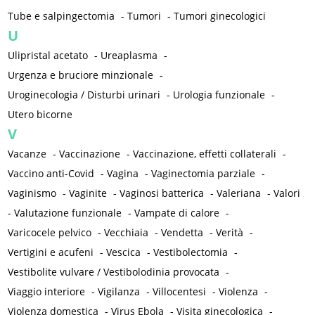
Tube e salpingectomia
-
Tumori
-
Tumori ginecologici
U
Ulipristal acetato
-
Ureaplasma
-
Urgenza e bruciore minzionale
-
Uroginecologia / Disturbi urinari
-
Urologia funzionale
-
Utero bicorne
V
Vacanze
-
Vaccinazione
-
Vaccinazione, effetti collaterali
-
Vaccino anti-Covid
-
Vagina
-
Vaginectomia parziale
-
Vaginismo
-
Vaginite
-
Vaginosi batterica
-
Valeriana
-
Valori
-
Valutazione funzionale
-
Vampate di calore
-
Varicocele pelvico
-
Vecchiaia
-
Vendetta
-
Verità
-
Vertigini e acufeni
-
Vescica
-
Vestibolectomia
-
Vestibolite vulvare / Vestibolodinia provocata
-
Viaggio interiore
-
Vigilanza
-
Villocentesi
-
Violenza
-
Violenza domestica
-
Virus Ebola
-
Visita ginecologica
-