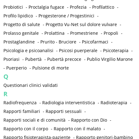
Probiotici
-
Proctalgia fugace
-
Profezia
-
Profilattico
-
Profilo lipidico
-
Progesterone / Progestinici
-
Progetto di salute
-
Progetto Vu-Net sul dolore vulvare
-
Prolasso genitale
-
Prolattina
-
Promestriene
-
Propoli
-
Prostaglandine
-
Prurito - Bruciore
-
Psicofarmaci
-
Psicologia e psicoanalisi
-
Psicosi puerperale
-
Psicoterapia
-
Psoriasi
-
Pubertà
-
Pubertà precoce
-
Publio Virgilio Marone
-
Puerperio
-
Pulsione di morte
Q
Questionari clinici validati
R
Radiofrequenza
-
Radiologia interventistica
-
Radioterapia
-
Rapporti familiari
-
Rapporti sessuali
-
Rapporti sociali e di comunità
-
Rapporto con Dio
-
Rapporto con il corpo
-
Rapporto con il malato
-
Rapporto fisioterapista-paziente
-
Rapporto genitori-bambino