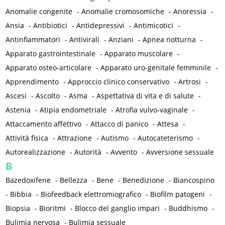
Anomalie congenite
-
Anomalie cromosomiche
-
Anoressia
-
Ansia
-
Antibiotici
-
Antidepressivi
-
Antimicotici
-
Antinfiammatori
-
Antivirali
-
Anziani
-
Apnea notturna
-
Apparato gastrointestinale
-
Apparato muscolare
-
Apparato osteo-articolare
-
Apparato uro-genitale femminile
-
Apprendimento
-
Approccio clinico conservativo
-
Artrosi
-
Ascesi
-
Ascolto
-
Asma
-
Aspettativa di vita e di salute
-
Astenia
-
Atipia endometriale
-
Atrofia vulvo-vaginale
-
Attaccamento affettivo
-
Attacco di panico
-
Attesa
-
Attività fisica
-
Attrazione
-
Autismo
-
Autocateterismo
-
Autorealizzazione
-
Autorità
-
Avvento
-
Avversione sessuale
B
Bazedoxifene
-
Bellezza
-
Bene
-
Benedizione
-
Biancospino
-
Bibbia
-
Biofeedback elettromiografico
-
Biofilm patogeni
-
Biopsia
-
Bioritmi
-
Blocco del ganglio impari
-
Buddhismo
-
Bulimia nervosa
-
Bulimia sessuale