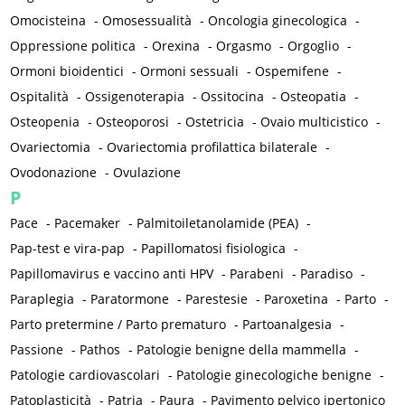
Omocisteina
-
Omosessualità
-
Oncologia ginecologica
-
Oppressione politica
-
Orexina
-
Orgasmo
-
Orgoglio
-
Ormoni bioidentici
-
Ormoni sessuali
-
Ospemifene
-
Ospitalità
-
Ossigenoterapia
-
Ossitocina
-
Osteopatia
-
Osteopenia
-
Osteoporosi
-
Ostetricia
-
Ovaio multicistico
-
Ovariectomia
-
Ovariectomia profilattica bilaterale
-
Ovodonazione
-
Ovulazione
P
Pace
-
Pacemaker
-
Palmitoiletanolamide (PEA)
-
Pap-test e vira-pap
-
Papillomatosi fisiologica
-
Papillomavirus e vaccino anti HPV
-
Parabeni
-
Paradiso
-
Paraplegia
-
Paratormone
-
Parestesie
-
Paroxetina
-
Parto
-
Parto pretermine / Parto prematuro
-
Partoanalgesia
-
Passione
-
Pathos
-
Patologie benigne della mammella
-
Patologie cardiovascolari
-
Patologie ginecologiche benigne
-
Patoplasticità
-
Patria
-
Paura
-
Pavimento pelvico ipertonico