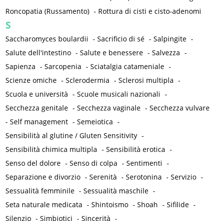
Roncopatia (Russamento)
-
Rottura di cisti e cisto-adenomi
S
Saccharomyces boulardii
-
Sacrificio di sé
-
Salpingite
-
Salute dell'intestino
-
Salute e benessere
-
Salvezza
-
Sapienza
-
Sarcopenia
-
Sciatalgia catameniale
-
Scienze omiche
-
Sclerodermia
-
Sclerosi multipla
-
Scuola e università
-
Scuole musicali nazionali
-
Secchezza genitale
-
Secchezza vaginale
-
Secchezza vulvare
-
Self management
-
Semeiotica
-
Sensibilità al glutine / Gluten Sensitivity
-
Sensibilità chimica multipla
-
Sensibilità erotica
-
Senso del dolore
-
Senso di colpa
-
Sentimenti
-
Separazione e divorzio
-
Serenità
-
Serotonina
-
Servizio
-
Sessualità femminile
-
Sessualità maschile
-
Seta naturale medicata
-
Shintoismo
-
Shoah
-
Sifilide
-
Silenzio
-
Simbiotici
-
Sincerità
-