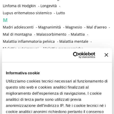
Linfoma di Hodgkin
-
Longevità
-
Lupus eritematoso sistemico
-
Lutto
M
Madri adolescenti
-
Magnanimità
-
Magnesio
-
Mal d'aereo
-
Mal di montagna
-
Malassorbimento
-
Malattia
-
Malattia infiammatoria pelvica
-
Malattia mentale
-
Malattie autoimmuni
-
Malattie cromosomiche
-
Malattie genetiche
-
Malattie metaboliche
-
Malattie neurologiche
-
Malattie reumatiche
-
Malattie sessualmente trasmesse
-
Male
-
Malformazioni
-
Informativa cookie
Malinconia
-
Martirio
-
Mascherina e distanziamento sociale
Utilizziamo cookies tecnici necessari al funzionamento di
-
Massaggio
-
Mastectomia profilattica bilaterale
-
Mastociti
-
questo sito web e cookies analitici finalizzati al
Mastodinia / Mastalgia
-
Mastopatia fibrocistica
-
Maternità
-
miglioramento dell’esperienza di navigazione. I cookie
Matrimonio non consumato
-
Medicina
-
Medicina di genere
analitici di terza parte sono utilizzati previa
anonimizzazione dell’indirizzo IP. Né i cookie tecnici né i
-
Medicina di precisione
-
Medicina occidentale
-
cookie analitici anonimi richiedono pertanto il consenso
Medicina rigenerativa
-
Medicina tradizionale cinese
-