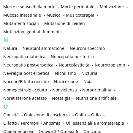
Morte e senso della morte
-
Morte perinatale
-
Motivazione
-
Mucosa intestinale
-
Musica
-
Musicoterapia
-
Mutamenti sociali
-
Mutazione di Leiden
-
Mutilazioni genitali femminili
N
Natura
-
Neuroinfiammazione
-
Neuroni specchio
-
Neuropatia diabetica
-
Neuropatia periferica
-
Neuropatia post-erpetica
-
Neuroplasticità
-
Neurotropismo
-
Nevralgia post erpetica
-
Nichilismo
-
Nicturia
-
Nocebo/Effetto nocebo
-
Nocicezione
-
Noia
-
Nomegestrolo acetato
-
Nonviolenza
-
Noradrenalina
-
Noretisterone acetato
-
Nostalgia
-
Nutrizione artificiale
O
Obesità
-
Obiezione di coscienza
-
Oblio
-
Odio
-
Olfatto / Feromoni / Anosmia
-
Oli essenziali e aromaterapia
-
Oligomenorrea
-
Omega 3 / Omega 6
-
Omicidio
-