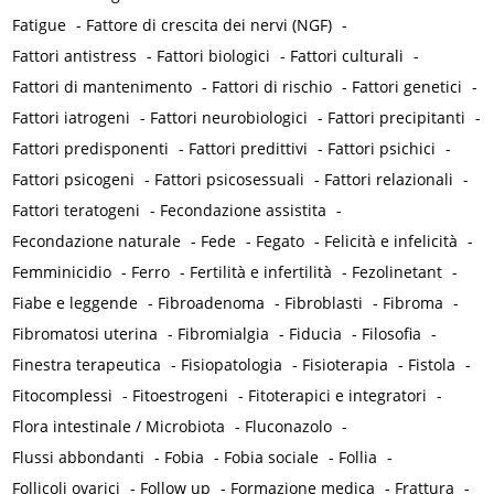
Fatigue
-
Fattore di crescita dei nervi (NGF)
-
Fattori antistress
-
Fattori biologici
-
Fattori culturali
-
Fattori di mantenimento
-
Fattori di rischio
-
Fattori genetici
-
Fattori iatrogeni
-
Fattori neurobiologici
-
Fattori precipitanti
-
Fattori predisponenti
-
Fattori predittivi
-
Fattori psichici
-
Fattori psicogeni
-
Fattori psicosessuali
-
Fattori relazionali
-
Fattori teratogeni
-
Fecondazione assistita
-
Fecondazione naturale
-
Fede
-
Fegato
-
Felicità e infelicità
-
Femminicidio
-
Ferro
-
Fertilità e infertilità
-
Fezolinetant
-
Fiabe e leggende
-
Fibroadenoma
-
Fibroblasti
-
Fibroma
-
Fibromatosi uterina
-
Fibromialgia
-
Fiducia
-
Filosofia
-
Finestra terapeutica
-
Fisiopatologia
-
Fisioterapia
-
Fistola
-
Fitocomplessi
-
Fitoestrogeni
-
Fitoterapici e integratori
-
Flora intestinale / Microbiota
-
Fluconazolo
-
Flussi abbondanti
-
Fobia
-
Fobia sociale
-
Follia
-
Follicoli ovarici
-
Follow up
-
Formazione medica
-
Frattura
-