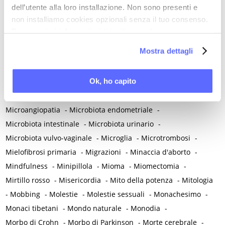
dell’utente alla loro installazione. Non sono presenti e
Medico di famiglia
-
Meditazione
-
Melanosi vulvare
-
non installiamo cookies opzionali senza il tuo consenso.
Melatonina
-
Memoria
-
Memoria morale
-
Per maggiori informazioni ti invitiamo a leggere
Menarca e pubertà
-
Menopausa e premenopausa
-
la nostra
Cookie Policy
.
Mostra dettagli
Menopausa iatrogena
-
Menopausa precoce
-
Menopausa temporanea preoperatoria
-
Ok, ho capito
Menopausa temporanea terapeutica
-
Menzogna
-
Mestruazione retrograda
-
Metabolismo
-
Mialgia
-
Microangiopatia
-
Microbiota endometriale
-
Microbiota intestinale
-
Microbiota urinario
-
Microbiota vulvo-vaginale
-
Microglia
-
Microtrombosi
-
Mielofibrosi primaria
-
Migrazioni
-
Minaccia d'aborto
-
Mindfulness
-
Minipillola
-
Mioma
-
Miomectomia
-
Mirtillo rosso
-
Misericordia
-
Mito della potenza
-
Mitologia
-
Mobbing
-
Molestie
-
Molestie sessuali
-
Monachesimo
-
Monaci tibetani
-
Mondo naturale
-
Monodia
-
Morbo di Crohn
-
Morbo di Parkinson
-
Morte cerebrale
-