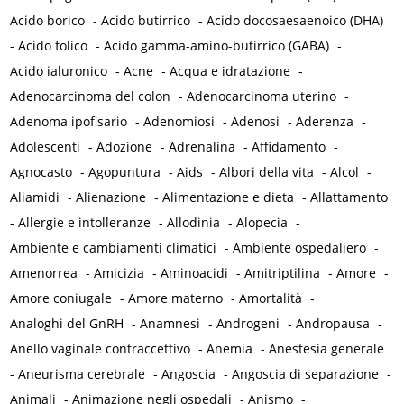
Acido borico
-
Acido butirrico
-
Acido docosaesaenoico (DHA)
-
Acido folico
-
Acido gamma-amino-butirrico (GABA)
-
Acido ialuronico
-
Acne
-
Acqua e idratazione
-
Adenocarcinoma del colon
-
Adenocarcinoma uterino
-
Adenoma ipofisario
-
Adenomiosi
-
Adenosi
-
Aderenza
-
Adolescenti
-
Adozione
-
Adrenalina
-
Affidamento
-
Agnocasto
-
Agopuntura
-
Aids
-
Albori della vita
-
Alcol
-
Aliamidi
-
Alienazione
-
Alimentazione e dieta
-
Allattamento
-
Allergie e intolleranze
-
Allodinia
-
Alopecia
-
Ambiente e cambiamenti climatici
-
Ambiente ospedaliero
-
Amenorrea
-
Amicizia
-
Aminoacidi
-
Amitriptilina
-
Amore
-
Amore coniugale
-
Amore materno
-
Amortalità
-
Analoghi del GnRH
-
Anamnesi
-
Androgeni
-
Andropausa
-
Anello vaginale contraccettivo
-
Anemia
-
Anestesia generale
-
Aneurisma cerebrale
-
Angoscia
-
Angoscia di separazione
-
Animali
-
Animazione negli ospedali
-
Anismo
-