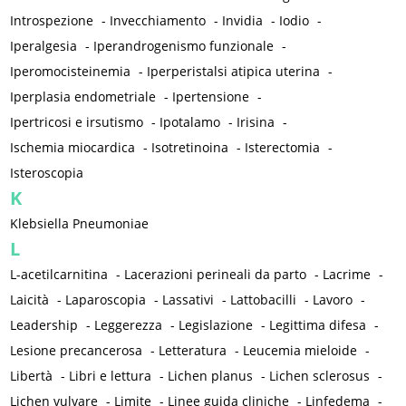
Introspezione
-
Invecchiamento
-
Invidia
-
Iodio
-
Iperalgesia
-
Iperandrogenismo funzionale
-
Iperomocisteinemia
-
Iperperistalsi atipica uterina
-
Iperplasia endometriale
-
Ipertensione
-
Ipertricosi e irsutismo
-
Ipotalamo
-
Irisina
-
Ischemia miocardica
-
Isotretinoina
-
Isterectomia
-
Isteroscopia
K
Klebsiella Pneumoniae
L
L-acetilcarnitina
-
Lacerazioni perineali da parto
-
Lacrime
-
Laicità
-
Laparoscopia
-
Lassativi
-
Lattobacilli
-
Lavoro
-
Leadership
-
Leggerezza
-
Legislazione
-
Legittima difesa
-
Lesione precancerosa
-
Letteratura
-
Leucemia mieloide
-
Libertà
-
Libri e lettura
-
Lichen planus
-
Lichen sclerosus
-
Lichen vulvare
-
Limite
-
Linee guida cliniche
-
Linfedema
-