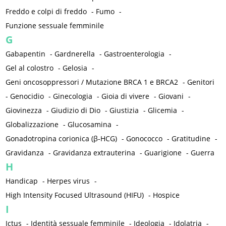
Freddo e colpi di freddo
-
Fumo
-
Funzione sessuale femminile
G
Gabapentin
-
Gardnerella
-
Gastroenterologia
-
Gel al colostro
-
Gelosia
-
Geni oncosoppressori / Mutazione BRCA 1 e BRCA2
-
Genitori
-
Genocidio
-
Ginecologia
-
Gioia di vivere
-
Giovani
-
Giovinezza
-
Giudizio di Dio
-
Giustizia
-
Glicemia
-
Globalizzazione
-
Glucosamina
-
Gonadotropina corionica (β-HCG)
-
Gonococco
-
Gratitudine
-
Gravidanza
-
Gravidanza extrauterina
-
Guarigione
-
Guerra
H
Handicap
-
Herpes virus
-
High Intensity Focused Ultrasound (HIFU)
-
Hospice
I
Ictus
-
Identità sessuale femminile
-
Ideologia
-
Idolatria
-