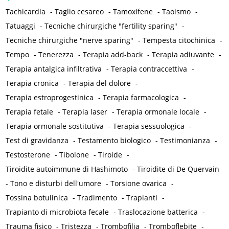
Tachicardia
-
Taglio cesareo
-
Tamoxifene
-
Taoismo
-
Tatuaggi
-
Tecniche chirurgiche "fertility sparing"
-
Tecniche chirurgiche "nerve sparing"
-
Tempesta citochinica
-
Tempo
-
Tenerezza
-
Terapia add-back
-
Terapia adiuvante
-
Terapia antalgica infiltrativa
-
Terapia contraccettiva
-
Terapia cronica
-
Terapia del dolore
-
Terapia estroprogestinica
-
Terapia farmacologica
-
Terapia fetale
-
Terapia laser
-
Terapia ormonale locale
-
Terapia ormonale sostitutiva
-
Terapia sessuologica
-
Test di gravidanza
-
Testamento biologico
-
Testimonianza
-
Testosterone
-
Tibolone
-
Tiroide
-
Tiroidite autoimmune di Hashimoto
-
Tiroidite di De Quervain
-
Tono e disturbi dell'umore
-
Torsione ovarica
-
Tossina botulinica
-
Tradimento
-
Trapianti
-
Trapianto di microbiota fecale
-
Traslocazione batterica
-
Trauma fisico
-
Tristezza
-
Trombofilia
-
Tromboflebite
-