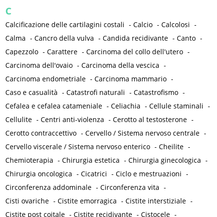
C
Calcificazione delle cartilagini costali
-
Calcio
-
Calcolosi
-
Calma
-
Cancro della vulva
-
Candida recidivante
-
Canto
-
Capezzolo
-
Carattere
-
Carcinoma del collo dell'utero
-
Carcinoma dell'ovaio
-
Carcinoma della vescica
-
Carcinoma endometriale
-
Carcinoma mammario
-
Caso e casualità
-
Catastrofi naturali
-
Catastrofismo
-
Cefalea e cefalea catameniale
-
Celiachia
-
Cellule staminali
-
Cellulite
-
Centri anti-violenza
-
Cerotto al testosterone
-
Cerotto contraccettivo
-
Cervello / Sistema nervoso centrale
-
Cervello viscerale / Sistema nervoso enterico
-
Cheilite
-
Chemioterapia
-
Chirurgia estetica
-
Chirurgia ginecologica
-
Chirurgia oncologica
-
Cicatrici
-
Ciclo e mestruazioni
-
Circonferenza addominale
-
Circonferenza vita
-
Cisti ovariche
-
Cistite emorragica
-
Cistite interstiziale
-
Cistite post coitale
-
Cistite recidivante
-
Cistocele
-