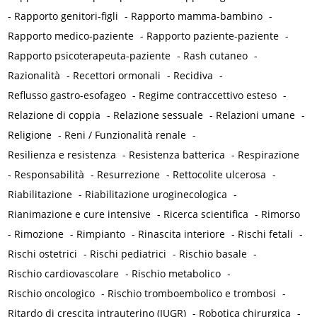
-
Rapporto genitori-figli
-
Rapporto mamma-bambino
-
Rapporto medico-paziente
-
Rapporto paziente-paziente
-
Rapporto psicoterapeuta-paziente
-
Rash cutaneo
-
Razionalità
-
Recettori ormonali
-
Recidiva
-
Reflusso gastro-esofageo
-
Regime contraccettivo esteso
-
Relazione di coppia
-
Relazione sessuale
-
Relazioni umane
-
Religione
-
Reni / Funzionalità renale
-
Resilienza e resistenza
-
Resistenza batterica
-
Respirazione
-
Responsabilità
-
Resurrezione
-
Rettocolite ulcerosa
-
Riabilitazione
-
Riabilitazione uroginecologica
-
Rianimazione e cure intensive
-
Ricerca scientifica
-
Rimorso
-
Rimozione
-
Rimpianto
-
Rinascita interiore
-
Rischi fetali
-
Rischi ostetrici
-
Rischi pediatrici
-
Rischio basale
-
Rischio cardiovascolare
-
Rischio metabolico
-
Rischio oncologico
-
Rischio tromboembolico e trombosi
-
Ritardo di crescita intrauterino (IUGR)
-
Robotica chirurgica
-