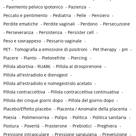
-
Pavimento pelvico ipotonico
-
Pazienza
-
Peccato e pentimento
-
Pediatria
-
Pelle
-
Pensiero
-
Perdite ematiche
-
Perdite vaginali
-
Perdono
-
Persecuzione
-
Perseveranza
-
Persistenza
-
Persister cell
-
Peso e sovrappeso
-
Pessario vaginale
-
PET - Tomografia a emissione di positroni
-
Pet therapy
-
pH
-
Piacere
-
Pianto
-
Pielonefrite
-
Piercing
-
Pillola abortiva - RU486
-
Pillola al drospirenone
-
Pillola all'estradiolo e dienogest
-
Pillola all'estradiolo e nomegestrolo acetato
-
Pillola contraccettiva
-
Pillola contraccettiva continuativa
-
Pillola dei cinque giorni dopo
-
Pillola del giorno dopo
-
Placebo/Effetto placebo
-
Placenta / Anomalie della placenta
-
Poesia
-
Polimenorrea
-
Polipo
-
Politica
-
Politica sanitaria
-
Postura
-
Povertà
-
Prasterone
-
Prebiotici
-
Preghiera
-
Pressione intraoculare
-
Pressione sanguigna
-
Prevenzione
-