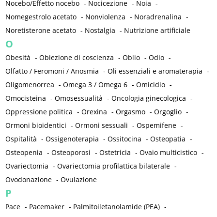
Nocebo/Effetto nocebo
-
Nocicezione
-
Noia
-
Nomegestrolo acetato
-
Nonviolenza
-
Noradrenalina
-
Noretisterone acetato
-
Nostalgia
-
Nutrizione artificiale
O
Obesità
-
Obiezione di coscienza
-
Oblio
-
Odio
-
Olfatto / Feromoni / Anosmia
-
Oli essenziali e aromaterapia
-
Oligomenorrea
-
Omega 3 / Omega 6
-
Omicidio
-
Omocisteina
-
Omosessualità
-
Oncologia ginecologica
-
Oppressione politica
-
Orexina
-
Orgasmo
-
Orgoglio
-
Ormoni bioidentici
-
Ormoni sessuali
-
Ospemifene
-
Ospitalità
-
Ossigenoterapia
-
Ossitocina
-
Osteopatia
-
Osteopenia
-
Osteoporosi
-
Ostetricia
-
Ovaio multicistico
-
Ovariectomia
-
Ovariectomia profilattica bilaterale
-
Ovodonazione
-
Ovulazione
P
Pace
-
Pacemaker
-
Palmitoiletanolamide (PEA)
-