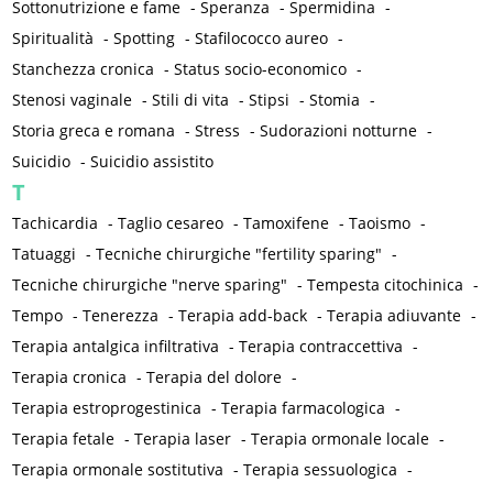
Sottonutrizione e fame
-
Speranza
-
Spermidina
-
Spiritualità
-
Spotting
-
Stafilococco aureo
-
Stanchezza cronica
-
Status socio-economico
-
Stenosi vaginale
-
Stili di vita
-
Stipsi
-
Stomia
-
Storia greca e romana
-
Stress
-
Sudorazioni notturne
-
Suicidio
-
Suicidio assistito
T
Tachicardia
-
Taglio cesareo
-
Tamoxifene
-
Taoismo
-
Tatuaggi
-
Tecniche chirurgiche "fertility sparing"
-
Tecniche chirurgiche "nerve sparing"
-
Tempesta citochinica
-
Tempo
-
Tenerezza
-
Terapia add-back
-
Terapia adiuvante
-
Terapia antalgica infiltrativa
-
Terapia contraccettiva
-
Terapia cronica
-
Terapia del dolore
-
Terapia estroprogestinica
-
Terapia farmacologica
-
Terapia fetale
-
Terapia laser
-
Terapia ormonale locale
-
Terapia ormonale sostitutiva
-
Terapia sessuologica
-