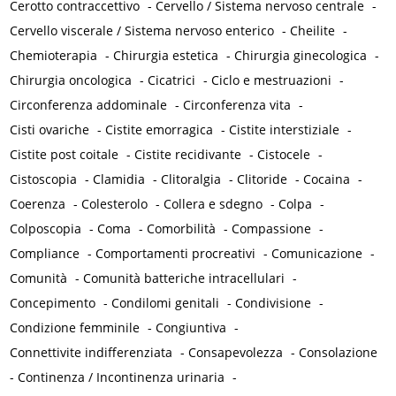
Cerotto contraccettivo
-
Cervello / Sistema nervoso centrale
-
Cervello viscerale / Sistema nervoso enterico
-
Cheilite
-
Chemioterapia
-
Chirurgia estetica
-
Chirurgia ginecologica
-
Chirurgia oncologica
-
Cicatrici
-
Ciclo e mestruazioni
-
Circonferenza addominale
-
Circonferenza vita
-
Cisti ovariche
-
Cistite emorragica
-
Cistite interstiziale
-
Cistite post coitale
-
Cistite recidivante
-
Cistocele
-
Cistoscopia
-
Clamidia
-
Clitoralgia
-
Clitoride
-
Cocaina
-
Coerenza
-
Colesterolo
-
Collera e sdegno
-
Colpa
-
Colposcopia
-
Coma
-
Comorbilità
-
Compassione
-
Compliance
-
Comportamenti procreativi
-
Comunicazione
-
Comunità
-
Comunità batteriche intracellulari
-
Concepimento
-
Condilomi genitali
-
Condivisione
-
Condizione femminile
-
Congiuntiva
-
Connettivite indifferenziata
-
Consapevolezza
-
Consolazione
-
Continenza / Incontinenza urinaria
-