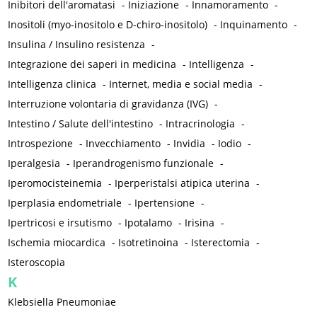
Inibitori dell'aromatasi
-
Iniziazione
-
Innamoramento
-
Inositoli (myo-inositolo e D-chiro-inositolo)
-
Inquinamento
-
Insulina / Insulino resistenza
-
Integrazione dei saperi in medicina
-
Intelligenza
-
Intelligenza clinica
-
Internet, media e social media
-
Interruzione volontaria di gravidanza (IVG)
-
Intestino / Salute dell'intestino
-
Intracrinologia
-
Introspezione
-
Invecchiamento
-
Invidia
-
Iodio
-
Iperalgesia
-
Iperandrogenismo funzionale
-
Iperomocisteinemia
-
Iperperistalsi atipica uterina
-
Iperplasia endometriale
-
Ipertensione
-
Ipertricosi e irsutismo
-
Ipotalamo
-
Irisina
-
Ischemia miocardica
-
Isotretinoina
-
Isterectomia
-
Isteroscopia
K
Klebsiella Pneumoniae