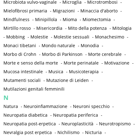
Microbiota vulvo-vaginale
-
Microglia
-
Microtrombosi
-
Mielofibrosi primaria
-
Migrazioni
-
Minaccia d'aborto
-
Mindfulness
-
Minipillola
-
Mioma
-
Miomectomia
-
Mirtillo rosso
-
Misericordia
-
Mito della potenza
-
Mitologia
-
Mobbing
-
Molestie
-
Molestie sessuali
-
Monachesimo
-
Monaci tibetani
-
Mondo naturale
-
Monodia
-
Morbo di Crohn
-
Morbo di Parkinson
-
Morte cerebrale
-
Morte e senso della morte
-
Morte perinatale
-
Motivazione
-
Mucosa intestinale
-
Musica
-
Musicoterapia
-
Mutamenti sociali
-
Mutazione di Leiden
-
Mutilazioni genitali femminili
N
Natura
-
Neuroinfiammazione
-
Neuroni specchio
-
Neuropatia diabetica
-
Neuropatia periferica
-
Neuropatia post-erpetica
-
Neuroplasticità
-
Neurotropismo
-
Nevralgia post erpetica
-
Nichilismo
-
Nicturia
-