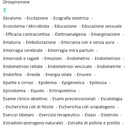
Drospirenone
E
Ebraismo
-
Eccitazione
-
Ecografia ostetrica
-
Ecosistema / Microbiota
-
Educazione
-
Educazione sessuale
-
Efficacia contraccettiva
-
Elettroanalgesia
-
Emarginazione
-
Ematuria
-
Embolizzazione
-
Emicrania con e senza aura
-
Emorragia cerebrale
-
Emorragia intra partum
-
Emorroidi e ragadi
-
Emozioni
-
Endometrio
-
Endometriosi
-
Endometriosi rettale
-
Endometriosi vescicale
-
Endometrite
-
Endorfine
-
Eneide
-
Energia vitale
-
Enuresi
-
Epatite e cirrosi
-
Epidemia
-
Epigenetica
-
Epilessia
-
Episiotomia
-
Equolo
-
Eritropoietina
-
Esame clinico obiettivo
-
Esami preconcezionali
-
Escatologia
-
Escherichia coli di Nissle
-
Escherichia coli uropatogeno
-
Esercizi tibetani
-
Esercizio terapeutico
-
Estasi
-
Estetrolo
-
Estradiolo (estrogeno naturale)
-
Estratto di polline e pistillo
-