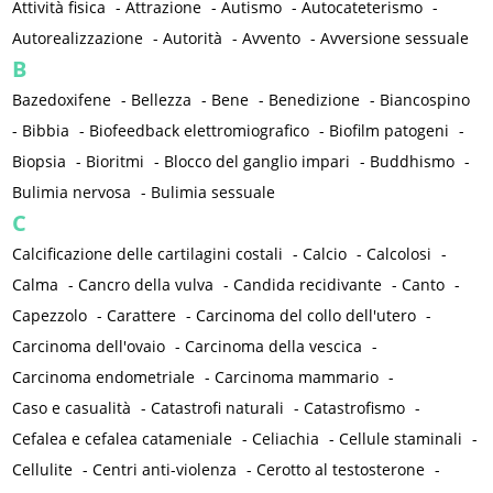
Attività fisica
-
Attrazione
-
Autismo
-
Autocateterismo
-
Autorealizzazione
-
Autorità
-
Avvento
-
Avversione sessuale
B
Bazedoxifene
-
Bellezza
-
Bene
-
Benedizione
-
Biancospino
-
Bibbia
-
Biofeedback elettromiografico
-
Biofilm patogeni
-
Biopsia
-
Bioritmi
-
Blocco del ganglio impari
-
Buddhismo
-
Bulimia nervosa
-
Bulimia sessuale
C
Calcificazione delle cartilagini costali
-
Calcio
-
Calcolosi
-
Calma
-
Cancro della vulva
-
Candida recidivante
-
Canto
-
Capezzolo
-
Carattere
-
Carcinoma del collo dell'utero
-
Carcinoma dell'ovaio
-
Carcinoma della vescica
-
Carcinoma endometriale
-
Carcinoma mammario
-
Caso e casualità
-
Catastrofi naturali
-
Catastrofismo
-
Cefalea e cefalea catameniale
-
Celiachia
-
Cellule staminali
-
Cellulite
-
Centri anti-violenza
-
Cerotto al testosterone
-