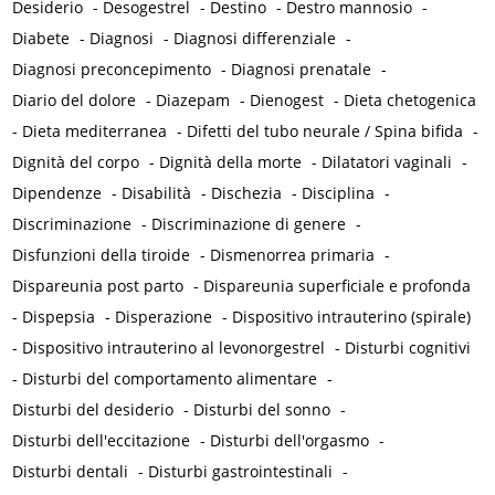
Desiderio
-
Desogestrel
-
Destino
-
Destro mannosio
-
Diabete
-
Diagnosi
-
Diagnosi differenziale
-
Diagnosi preconcepimento
-
Diagnosi prenatale
-
Diario del dolore
-
Diazepam
-
Dienogest
-
Dieta chetogenica
-
Dieta mediterranea
-
Difetti del tubo neurale / Spina bifida
-
Dignità del corpo
-
Dignità della morte
-
Dilatatori vaginali
-
Dipendenze
-
Disabilità
-
Dischezia
-
Disciplina
-
Discriminazione
-
Discriminazione di genere
-
Disfunzioni della tiroide
-
Dismenorrea primaria
-
Dispareunia post parto
-
Dispareunia superficiale e profonda
-
Dispepsia
-
Disperazione
-
Dispositivo intrauterino (spirale)
-
Dispositivo intrauterino al levonorgestrel
-
Disturbi cognitivi
-
Disturbi del comportamento alimentare
-
Disturbi del desiderio
-
Disturbi del sonno
-
Disturbi dell'eccitazione
-
Disturbi dell'orgasmo
-
Disturbi dentali
-
Disturbi gastrointestinali
-