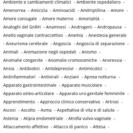
Ambiente e cambiamenti climatici
-
Ambiente ospedaliero
-
Amenorrea
-
Amicizia
-
Aminoacidi
-
Amitriptilina
-
Amore
-
Amore coniugale
-
Amore materno
-
Amortalità
-
Analoghi del GnRH
-
Anamnesi
-
Androgeni
-
Andropausa
-
Anello vaginale contraccettivo
-
Anemia
-
Anestesia generale
-
Aneurisma cerebrale
-
Angoscia
-
Angoscia di separazione
-
Animali
-
Animazione negli ospedali
-
Anismo
-
Anomalie congenite
-
Anomalie cromosomiche
-
Anoressia
-
Ansia
-
Antibiotici
-
Antidepressivi
-
Antimicotici
-
Antinfiammatori
-
Antivirali
-
Anziani
-
Apnea notturna
-
Apparato gastrointestinale
-
Apparato muscolare
-
Apparato osteo-articolare
-
Apparato uro-genitale femminile
-
Apprendimento
-
Approccio clinico conservativo
-
Artrosi
-
Ascesi
-
Ascolto
-
Asma
-
Aspettativa di vita e di salute
-
Astenia
-
Atipia endometriale
-
Atrofia vulvo-vaginale
-
Attaccamento affettivo
-
Attacco di panico
-
Attesa
-