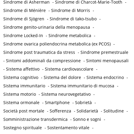
Sindrome di Asherman
-
Sindrome di Charcot-Marie-Tooth
-
Sindrome di Ménière
-
Sindrome di Morris
-
Sindrome di Sjögren
-
Sindrome di tako-tsubo
-
Sindrome genito-urinaria della menopausa
-
Sindrome Locked-In
-
Sindrome metabolica
-
Sindrome ovarica poliendocrina metabolica (ex PCOS)
-
Sindrome post traumatica da stress
-
Sindrome premestruale
-
Sintomi addominali da compressione
-
Sintomi menopausali
-
Sistema affettivo
-
Sistema cardiovascolare
-
Sistema cognitivo
-
Sistema del dolore
-
Sistema endocrino
-
Sistema immunitario
-
Sistema immunitario di mucosa
-
Sistema motorio
-
Sistema neurovegetativo
-
Sistema ormonale
-
Smartphone
-
Sobrietà
-
Società post mortale
-
Sofferenza
-
Solidarietà
-
Solitudine
-
Somministrazione transdermica
-
Sonno e sogni
-
Sostegno spirituale
-
Sostentamento vitale
-