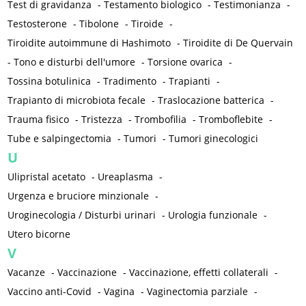
Test di gravidanza
-
Testamento biologico
-
Testimonianza
-
Testosterone
-
Tibolone
-
Tiroide
-
Tiroidite autoimmune di Hashimoto
-
Tiroidite di De Quervain
-
Tono e disturbi dell'umore
-
Torsione ovarica
-
Tossina botulinica
-
Tradimento
-
Trapianti
-
Trapianto di microbiota fecale
-
Traslocazione batterica
-
Trauma fisico
-
Tristezza
-
Trombofilia
-
Tromboflebite
-
Tube e salpingectomia
-
Tumori
-
Tumori ginecologici
U
Ulipristal acetato
-
Ureaplasma
-
Urgenza e bruciore minzionale
-
Uroginecologia / Disturbi urinari
-
Urologia funzionale
-
Utero bicorne
V
Vacanze
-
Vaccinazione
-
Vaccinazione, effetti collaterali
-
Vaccino anti-Covid
-
Vagina
-
Vaginectomia parziale
-