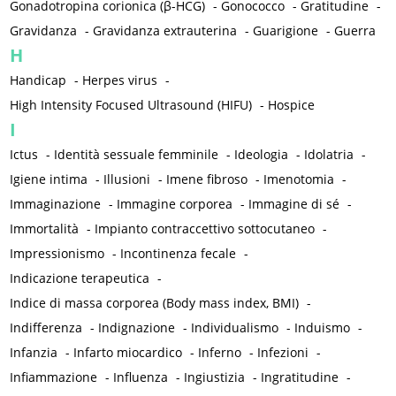
Gonadotropina corionica (β-HCG)
-
Gonococco
-
Gratitudine
-
Gravidanza
-
Gravidanza extrauterina
-
Guarigione
-
Guerra
H
Handicap
-
Herpes virus
-
High Intensity Focused Ultrasound (HIFU)
-
Hospice
I
Ictus
-
Identità sessuale femminile
-
Ideologia
-
Idolatria
-
Igiene intima
-
Illusioni
-
Imene fibroso
-
Imenotomia
-
Immaginazione
-
Immagine corporea
-
Immagine di sé
-
Immortalità
-
Impianto contraccettivo sottocutaneo
-
Impressionismo
-
Incontinenza fecale
-
Indicazione terapeutica
-
Indice di massa corporea (Body mass index, BMI)
-
Indifferenza
-
Indignazione
-
Individualismo
-
Induismo
-
Infanzia
-
Infarto miocardico
-
Inferno
-
Infezioni
-
Infiammazione
-
Influenza
-
Ingiustizia
-
Ingratitudine
-