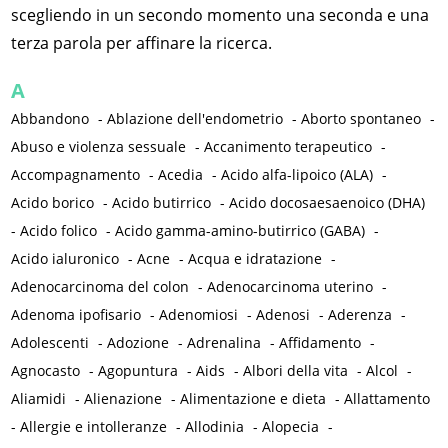
scegliendo in un secondo momento una seconda e una
terza parola per affinare la ricerca.
A
Abbandono
-
Ablazione dell'endometrio
-
Aborto spontaneo
-
Abuso e violenza sessuale
-
Accanimento terapeutico
-
Accompagnamento
-
Acedia
-
Acido alfa-lipoico (ALA)
-
Acido borico
-
Acido butirrico
-
Acido docosaesaenoico (DHA)
-
Acido folico
-
Acido gamma-amino-butirrico (GABA)
-
Acido ialuronico
-
Acne
-
Acqua e idratazione
-
Adenocarcinoma del colon
-
Adenocarcinoma uterino
-
Adenoma ipofisario
-
Adenomiosi
-
Adenosi
-
Aderenza
-
Adolescenti
-
Adozione
-
Adrenalina
-
Affidamento
-
Agnocasto
-
Agopuntura
-
Aids
-
Albori della vita
-
Alcol
-
Aliamidi
-
Alienazione
-
Alimentazione e dieta
-
Allattamento
-
Allergie e intolleranze
-
Allodinia
-
Alopecia
-