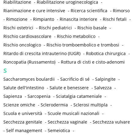
Riabilitazione
-
Riabilitazione uroginecologica
-
Rianimazione e cure intensive
-
Ricerca scientifica
-
Rimorso
-
Rimozione
-
Rimpianto
-
Rinascita interiore
-
Rischi fetali
-
Rischi ostetrici
-
Rischi pediatrici
-
Rischio basale
-
Rischio cardiovascolare
-
Rischio metabolico
-
Rischio oncologico
-
Rischio tromboembolico e trombosi
-
Ritardo di crescita intrauterino (IUGR)
-
Robotica chirurgica
-
Roncopatia (Russamento)
-
Rottura di cisti e cisto-adenomi
S
Saccharomyces boulardii
-
Sacrificio di sé
-
Salpingite
-
Salute dell'intestino
-
Salute e benessere
-
Salvezza
-
Sapienza
-
Sarcopenia
-
Sciatalgia catameniale
-
Scienze omiche
-
Sclerodermia
-
Sclerosi multipla
-
Scuola e università
-
Scuole musicali nazionali
-
Secchezza genitale
-
Secchezza vaginale
-
Secchezza vulvare
-
Self management
-
Semeiotica
-