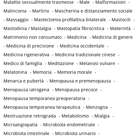
Malattie sessualmente trasmesse
-
Male
-
Malformazioni
-
Malinconia
-
Martirio
-
Mascherina e distanziamento sociale
-
Massaggio
-
Mastectomia profilattica bilaterale
-
Mastociti
-
Mastodinia / Mastalgia
-
Mastopatia fibrocistica
-
Maternità
-
Matrimonio non consumato
-
Medicina
-
Medicina di genere
-
Medicina di precisione
-
Medicina occidentale
-
Medicina rigenerativa
-
Medicina tradizionale cinese
-
Medico di famiglia
-
Meditazione
-
Melanosi vulvare
-
Melatonina
-
Memoria
-
Memoria morale
-
Menarca e pubertà
-
Menopausa e premenopausa
-
Menopausa iatrogena
-
Menopausa precoce
-
Menopausa temporanea preoperatoria
-
Menopausa temporanea terapeutica
-
Menzogna
-
Mestruazione retrograda
-
Metabolismo
-
Mialgia
-
Microangiopatia
-
Microbiota endometriale
-
Microbiota intestinale
-
Microbiota urinario
-