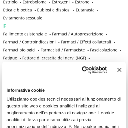
Estriolo
-
Estroboloma
-
Estrogeni
-
Estrone
-
Etica e bioetica
-
Eubiosi e disbiosi
-
Eutanasia
-
Evitamento sessuale
F
Fallimento esistenziale
-
Farmaci / Autoprescrizione
-
Farmaci / Controindicazioni
-
Farmaci / Effetti collaterali
-
Farmaci biologici
-
Farmacisti / Farmaciste
-
Fascicolazione
-
Fatigue
-
Fattore di crescita dei nervi (NGF)
-
Fattori antistress
-
Fattori biologici
-
Fattori culturali
-
Fattori di mantenimento
-
Fattori di rischio
-
Fattori genetici
-
Fattori iatrogeni
-
Fattori neurobiologici
-
Fattori precipitanti
-
Fattori predisponenti
-
Fattori predittivi
-
Fattori psichici
-
Informativa cookie
Fattori psicogeni
-
Fattori psicosessuali
-
Fattori relazionali
-
Utilizziamo cookies tecnici necessari al funzionamento di
Fattori teratogeni
-
Fecondazione assistita
-
questo sito web e cookies analitici finalizzati al
miglioramento dell’esperienza di navigazione. I cookie
Fecondazione naturale
-
Fede
-
Fegato
-
Felicità e infelicità
-
analitici di terza parte sono utilizzati previa
Femminicidio
-
Ferro
-
Fertilità e infertilità
-
Fezolinetant
-
anonimizzazione dell’indirizzo IP. Né i cookie tecnici né i