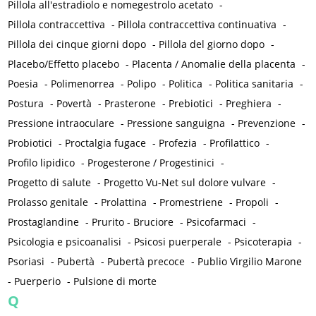
Pillola all'estradiolo e nomegestrolo acetato
-
Pillola contraccettiva
-
Pillola contraccettiva continuativa
-
Pillola dei cinque giorni dopo
-
Pillola del giorno dopo
-
Placebo/Effetto placebo
-
Placenta / Anomalie della placenta
-
Poesia
-
Polimenorrea
-
Polipo
-
Politica
-
Politica sanitaria
-
Postura
-
Povertà
-
Prasterone
-
Prebiotici
-
Preghiera
-
Pressione intraoculare
-
Pressione sanguigna
-
Prevenzione
-
Probiotici
-
Proctalgia fugace
-
Profezia
-
Profilattico
-
Profilo lipidico
-
Progesterone / Progestinici
-
Progetto di salute
-
Progetto Vu-Net sul dolore vulvare
-
Prolasso genitale
-
Prolattina
-
Promestriene
-
Propoli
-
Prostaglandine
-
Prurito - Bruciore
-
Psicofarmaci
-
Psicologia e psicoanalisi
-
Psicosi puerperale
-
Psicoterapia
-
Psoriasi
-
Pubertà
-
Pubertà precoce
-
Publio Virgilio Marone
-
Puerperio
-
Pulsione di morte
Q