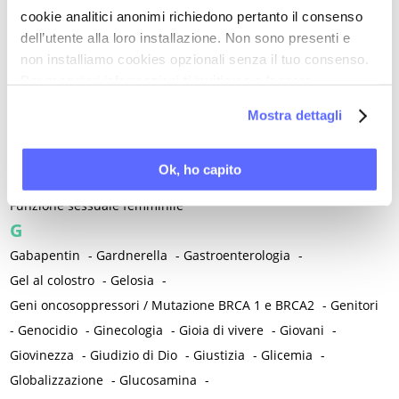
Fiabe e leggende
-
Fibroadenoma
-
Fibroblasti
-
Fibroma
-
cookie analitici anonimi richiedono pertanto il consenso
Fibromatosi uterina
-
Fibromialgia
-
Fiducia
-
Filosofia
-
dell’utente alla loro installazione. Non sono presenti e
Finestra terapeutica
-
Fisiopatologia
-
Fisioterapia
-
Fistola
-
non installiamo cookies opzionali senza il tuo consenso.
Fitocomplessi
-
Fitoestrogeni
-
Fitoterapici e integratori
-
Per maggiori informazioni ti invitiamo a leggere
la nostra
Cookie Policy
.
Flora intestinale / Microbiota
-
Fluconazolo
-
Mostra dettagli
Flussi abbondanti
-
Fobia
-
Fobia sociale
-
Follia
-
Follicoli ovarici
-
Follow up
-
Formazione medica
-
Frattura
-
Ok, ho capito
Freddo e colpi di freddo
-
Fumo
-
Funzione sessuale femminile
G
Gabapentin
-
Gardnerella
-
Gastroenterologia
-
Gel al colostro
-
Gelosia
-
Geni oncosoppressori / Mutazione BRCA 1 e BRCA2
-
Genitori
-
Genocidio
-
Ginecologia
-
Gioia di vivere
-
Giovani
-
Giovinezza
-
Giudizio di Dio
-
Giustizia
-
Glicemia
-
Globalizzazione
-
Glucosamina
-