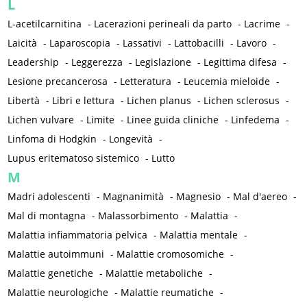
L
L-acetilcarnitina
-
Lacerazioni perineali da parto
-
Lacrime
-
Laicità
-
Laparoscopia
-
Lassativi
-
Lattobacilli
-
Lavoro
-
Leadership
-
Leggerezza
-
Legislazione
-
Legittima difesa
-
Lesione precancerosa
-
Letteratura
-
Leucemia mieloide
-
Libertà
-
Libri e lettura
-
Lichen planus
-
Lichen sclerosus
-
Lichen vulvare
-
Limite
-
Linee guida cliniche
-
Linfedema
-
Linfoma di Hodgkin
-
Longevità
-
Lupus eritematoso sistemico
-
Lutto
M
Madri adolescenti
-
Magnanimità
-
Magnesio
-
Mal d'aereo
-
Mal di montagna
-
Malassorbimento
-
Malattia
-
Malattia infiammatoria pelvica
-
Malattia mentale
-
Malattie autoimmuni
-
Malattie cromosomiche
-
Malattie genetiche
-
Malattie metaboliche
-
Malattie neurologiche
-
Malattie reumatiche
-