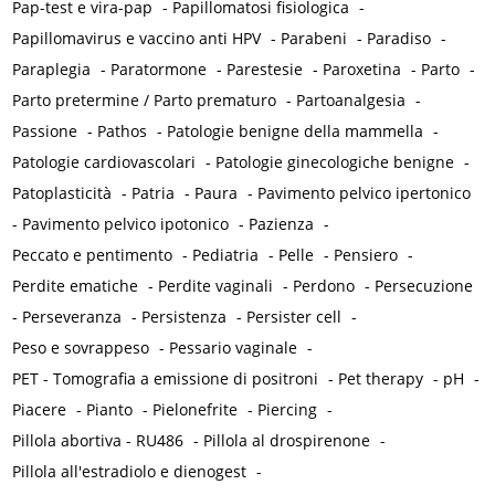
Pap-test e vira-pap
-
Papillomatosi fisiologica
-
Papillomavirus e vaccino anti HPV
-
Parabeni
-
Paradiso
-
Paraplegia
-
Paratormone
-
Parestesie
-
Paroxetina
-
Parto
-
Parto pretermine / Parto prematuro
-
Partoanalgesia
-
Passione
-
Pathos
-
Patologie benigne della mammella
-
Patologie cardiovascolari
-
Patologie ginecologiche benigne
-
Patoplasticità
-
Patria
-
Paura
-
Pavimento pelvico ipertonico
-
Pavimento pelvico ipotonico
-
Pazienza
-
Peccato e pentimento
-
Pediatria
-
Pelle
-
Pensiero
-
Perdite ematiche
-
Perdite vaginali
-
Perdono
-
Persecuzione
-
Perseveranza
-
Persistenza
-
Persister cell
-
Peso e sovrappeso
-
Pessario vaginale
-
PET - Tomografia a emissione di positroni
-
Pet therapy
-
pH
-
Piacere
-
Pianto
-
Pielonefrite
-
Piercing
-
Pillola abortiva - RU486
-
Pillola al drospirenone
-
Pillola all'estradiolo e dienogest
-