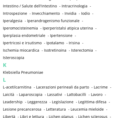
Intestino / Salute dell'intestino
-
Intracrinologia
-
Introspezione
-
Invecchiamento
-
Invidia
-
Iodio
-
Iperalgesia
-
Iperandrogenismo funzionale
-
Iperomocisteinemia
-
Iperperistalsi atipica uterina
-
Iperplasia endometriale
-
Ipertensione
-
Ipertricosi e irsutismo
-
Ipotalamo
-
Irisina
-
Ischemia miocardica
-
Isotretinoina
-
Isterectomia
-
Isteroscopia
K
Klebsiella Pneumoniae
L
L-acetilcarnitina
-
Lacerazioni perineali da parto
-
Lacrime
-
Laicità
-
Laparoscopia
-
Lassativi
-
Lattobacilli
-
Lavoro
-
Leadership
-
Leggerezza
-
Legislazione
-
Legittima difesa
-
Lesione precancerosa
-
Letteratura
-
Leucemia mieloide
-
Libertà
-
Libri e lettura
-
Lichen planus
-
Lichen sclerosus
-