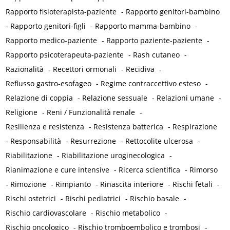
Rapporto fisioterapista-paziente
-
Rapporto genitori-bambino
-
Rapporto genitori-figli
-
Rapporto mamma-bambino
-
Rapporto medico-paziente
-
Rapporto paziente-paziente
-
Rapporto psicoterapeuta-paziente
-
Rash cutaneo
-
Razionalità
-
Recettori ormonali
-
Recidiva
-
Reflusso gastro-esofageo
-
Regime contraccettivo esteso
-
Relazione di coppia
-
Relazione sessuale
-
Relazioni umane
-
Religione
-
Reni / Funzionalità renale
-
Resilienza e resistenza
-
Resistenza batterica
-
Respirazione
-
Responsabilità
-
Resurrezione
-
Rettocolite ulcerosa
-
Riabilitazione
-
Riabilitazione uroginecologica
-
Rianimazione e cure intensive
-
Ricerca scientifica
-
Rimorso
-
Rimozione
-
Rimpianto
-
Rinascita interiore
-
Rischi fetali
-
Rischi ostetrici
-
Rischi pediatrici
-
Rischio basale
-
Rischio cardiovascolare
-
Rischio metabolico
-
Rischio oncologico
-
Rischio tromboembolico e trombosi
-