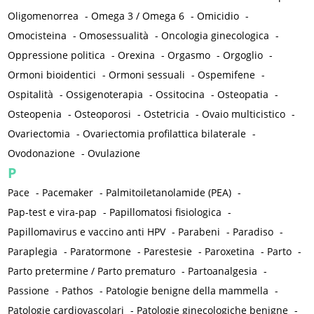
Oligomenorrea
-
Omega 3 / Omega 6
-
Omicidio
-
Omocisteina
-
Omosessualità
-
Oncologia ginecologica
-
Oppressione politica
-
Orexina
-
Orgasmo
-
Orgoglio
-
Ormoni bioidentici
-
Ormoni sessuali
-
Ospemifene
-
Ospitalità
-
Ossigenoterapia
-
Ossitocina
-
Osteopatia
-
Osteopenia
-
Osteoporosi
-
Ostetricia
-
Ovaio multicistico
-
Ovariectomia
-
Ovariectomia profilattica bilaterale
-
Ovodonazione
-
Ovulazione
P
Pace
-
Pacemaker
-
Palmitoiletanolamide (PEA)
-
Pap-test e vira-pap
-
Papillomatosi fisiologica
-
Papillomavirus e vaccino anti HPV
-
Parabeni
-
Paradiso
-
Paraplegia
-
Paratormone
-
Parestesie
-
Paroxetina
-
Parto
-
Parto pretermine / Parto prematuro
-
Partoanalgesia
-
Passione
-
Pathos
-
Patologie benigne della mammella
-
Patologie cardiovascolari
-
Patologie ginecologiche benigne
-