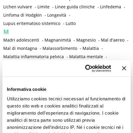
Lichen vulvare
-
Limite
-
Linee guida cliniche
-
Linfedema
-
Linfoma di Hodgkin
-
Longevità
-
Lupus eritematoso sistemico
-
Lutto
M
Madri adolescenti
-
Magnanimità
-
Magnesio
-
Mal d'aereo
-
Mal di montagna
-
Malassorbimento
-
Malattia
-
Malattia infiammatoria pelvica
-
Malattia mentale
-
Malattie autoimmuni
-
Malattie cromosomiche
-
Malattie genetiche
-
Malattie metaboliche
-
Malattie neurologiche
-
Malattie reumatiche
-
Informativa cookie
Malattie sessualmente trasmesse
-
Male
-
Malformazioni
-
Malinconia
-
Martirio
-
Mascherina e distanziamento sociale
Utilizziamo cookies tecnici necessari al funzionamento di
questo sito web e cookies analitici finalizzati al
-
Massaggio
-
Mastectomia profilattica bilaterale
-
Mastociti
-
miglioramento dell’esperienza di navigazione. I cookie
Mastodinia / Mastalgia
-
Mastopatia fibrocistica
-
Maternità
-
analitici di terza parte sono utilizzati previa
Matrimonio non consumato
-
Medicina
-
Medicina di genere
anonimizzazione dell’indirizzo IP. Né i cookie tecnici né i
-
Medicina di precisione
-
Medicina occidentale
-