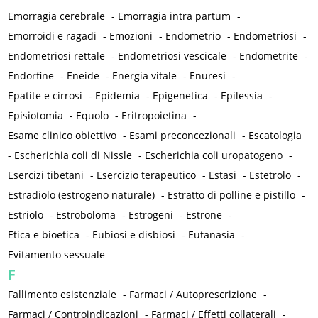
Emorragia cerebrale
-
Emorragia intra partum
-
Emorroidi e ragadi
-
Emozioni
-
Endometrio
-
Endometriosi
-
Endometriosi rettale
-
Endometriosi vescicale
-
Endometrite
-
Endorfine
-
Eneide
-
Energia vitale
-
Enuresi
-
Epatite e cirrosi
-
Epidemia
-
Epigenetica
-
Epilessia
-
Episiotomia
-
Equolo
-
Eritropoietina
-
Esame clinico obiettivo
-
Esami preconcezionali
-
Escatologia
-
Escherichia coli di Nissle
-
Escherichia coli uropatogeno
-
Esercizi tibetani
-
Esercizio terapeutico
-
Estasi
-
Estetrolo
-
Estradiolo (estrogeno naturale)
-
Estratto di polline e pistillo
-
Estriolo
-
Estroboloma
-
Estrogeni
-
Estrone
-
Etica e bioetica
-
Eubiosi e disbiosi
-
Eutanasia
-
Evitamento sessuale
F
Fallimento esistenziale
-
Farmaci / Autoprescrizione
-
Farmaci / Controindicazioni
-
Farmaci / Effetti collaterali
-