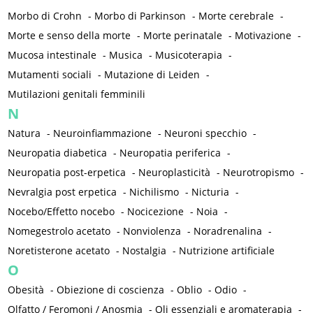
Morbo di Crohn
-
Morbo di Parkinson
-
Morte cerebrale
-
Morte e senso della morte
-
Morte perinatale
-
Motivazione
-
Mucosa intestinale
-
Musica
-
Musicoterapia
-
Mutamenti sociali
-
Mutazione di Leiden
-
Mutilazioni genitali femminili
N
Natura
-
Neuroinfiammazione
-
Neuroni specchio
-
Neuropatia diabetica
-
Neuropatia periferica
-
Neuropatia post-erpetica
-
Neuroplasticità
-
Neurotropismo
-
Nevralgia post erpetica
-
Nichilismo
-
Nicturia
-
Nocebo/Effetto nocebo
-
Nocicezione
-
Noia
-
Nomegestrolo acetato
-
Nonviolenza
-
Noradrenalina
-
Noretisterone acetato
-
Nostalgia
-
Nutrizione artificiale
O
Obesità
-
Obiezione di coscienza
-
Oblio
-
Odio
-
Olfatto / Feromoni / Anosmia
-
Oli essenziali e aromaterapia
-