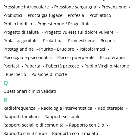
Pressione intraoculare
-
Pressione sanguigna
-
Prevenzione
-
Probiotici
-
Proctalgia fugace
-
Profezia
-
Profilattico
-
Profilo lipidico
-
Progesterone / Progestinici
-
Progetto di salute
-
Progetto Vu-Net sul dolore vulvare
-
Prolasso genitale
-
Prolattina
-
Promestriene
-
Propoli
-
Prostaglandine
-
Prurito - Bruciore
-
Psicofarmaci
-
Psicologia e psicoanalisi
-
Psicosi puerperale
-
Psicoterapia
-
Psoriasi
-
Pubertà
-
Pubertà precoce
-
Publio Virgilio Marone
-
Puerperio
-
Pulsione di morte
Q
Questionari clinici validati
R
Radiofrequenza
-
Radiologia interventistica
-
Radioterapia
-
Rapporti familiari
-
Rapporti sessuali
-
Rapporti sociali e di comunità
-
Rapporto con Dio
-
Rapporto con il corpo
-
Rapporto con il malato
-