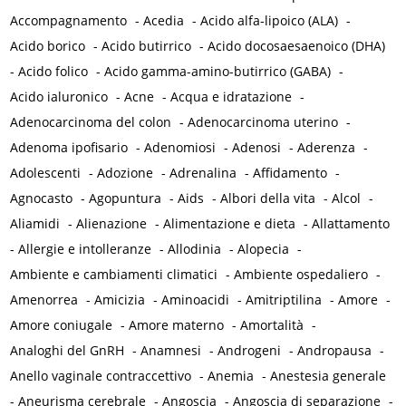
Accompagnamento
-
Acedia
-
Acido alfa-lipoico (ALA)
-
Acido borico
-
Acido butirrico
-
Acido docosaesaenoico (DHA)
-
Acido folico
-
Acido gamma-amino-butirrico (GABA)
-
Acido ialuronico
-
Acne
-
Acqua e idratazione
-
Adenocarcinoma del colon
-
Adenocarcinoma uterino
-
Adenoma ipofisario
-
Adenomiosi
-
Adenosi
-
Aderenza
-
Adolescenti
-
Adozione
-
Adrenalina
-
Affidamento
-
Agnocasto
-
Agopuntura
-
Aids
-
Albori della vita
-
Alcol
-
Aliamidi
-
Alienazione
-
Alimentazione e dieta
-
Allattamento
-
Allergie e intolleranze
-
Allodinia
-
Alopecia
-
Ambiente e cambiamenti climatici
-
Ambiente ospedaliero
-
Amenorrea
-
Amicizia
-
Aminoacidi
-
Amitriptilina
-
Amore
-
Amore coniugale
-
Amore materno
-
Amortalità
-
Analoghi del GnRH
-
Anamnesi
-
Androgeni
-
Andropausa
-
Anello vaginale contraccettivo
-
Anemia
-
Anestesia generale
-
Aneurisma cerebrale
-
Angoscia
-
Angoscia di separazione
-