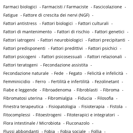
Farmaci biologici
-
Farmacisti / Farmaciste
-
Fascicolazione
-
Fatigue
-
Fattore di crescita dei nervi (NGF)
-
Fattori antistress
-
Fattori biologici
-
Fattori culturali
-
Fattori di mantenimento
-
Fattori di rischio
-
Fattori genetici
-
Fattori iatrogeni
-
Fattori neurobiologici
-
Fattori precipitanti
-
Fattori predisponenti
-
Fattori predittivi
-
Fattori psichici
-
Fattori psicogeni
-
Fattori psicosessuali
-
Fattori relazionali
-
Fattori teratogeni
-
Fecondazione assistita
-
Fecondazione naturale
-
Fede
-
Fegato
-
Felicità e infelicità
-
Femminicidio
-
Ferro
-
Fertilità e infertilità
-
Fezolinetant
-
Fiabe e leggende
-
Fibroadenoma
-
Fibroblasti
-
Fibroma
-
Fibromatosi uterina
-
Fibromialgia
-
Fiducia
-
Filosofia
-
Finestra terapeutica
-
Fisiopatologia
-
Fisioterapia
-
Fistola
-
Fitocomplessi
-
Fitoestrogeni
-
Fitoterapici e integratori
-
Flora intestinale / Microbiota
-
Fluconazolo
-
Flussi abbondanti
-
Fobia
-
Fobia sociale
-
Follia
-