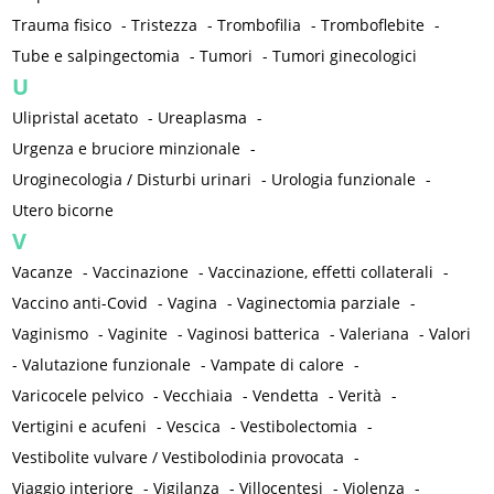
Trauma fisico
-
Tristezza
-
Trombofilia
-
Tromboflebite
-
Tube e salpingectomia
-
Tumori
-
Tumori ginecologici
U
Ulipristal acetato
-
Ureaplasma
-
Urgenza e bruciore minzionale
-
Uroginecologia / Disturbi urinari
-
Urologia funzionale
-
Utero bicorne
V
Vacanze
-
Vaccinazione
-
Vaccinazione, effetti collaterali
-
Vaccino anti-Covid
-
Vagina
-
Vaginectomia parziale
-
Vaginismo
-
Vaginite
-
Vaginosi batterica
-
Valeriana
-
Valori
-
Valutazione funzionale
-
Vampate di calore
-
Varicocele pelvico
-
Vecchiaia
-
Vendetta
-
Verità
-
Vertigini e acufeni
-
Vescica
-
Vestibolectomia
-
Vestibolite vulvare / Vestibolodinia provocata
-
Viaggio interiore
-
Vigilanza
-
Villocentesi
-
Violenza
-