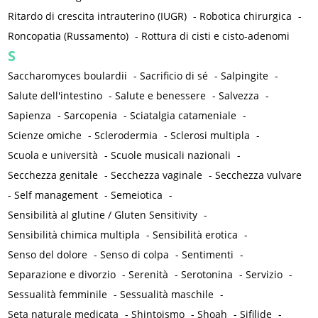
Ritardo di crescita intrauterino (IUGR)
-
Robotica chirurgica
-
Roncopatia (Russamento)
-
Rottura di cisti e cisto-adenomi
S
Saccharomyces boulardii
-
Sacrificio di sé
-
Salpingite
-
Salute dell'intestino
-
Salute e benessere
-
Salvezza
-
Sapienza
-
Sarcopenia
-
Sciatalgia catameniale
-
Scienze omiche
-
Sclerodermia
-
Sclerosi multipla
-
Scuola e università
-
Scuole musicali nazionali
-
Secchezza genitale
-
Secchezza vaginale
-
Secchezza vulvare
-
Self management
-
Semeiotica
-
Sensibilità al glutine / Gluten Sensitivity
-
Sensibilità chimica multipla
-
Sensibilità erotica
-
Senso del dolore
-
Senso di colpa
-
Sentimenti
-
Separazione e divorzio
-
Serenità
-
Serotonina
-
Servizio
-
Sessualità femminile
-
Sessualità maschile
-
Seta naturale medicata
-
Shintoismo
-
Shoah
-
Sifilide
-