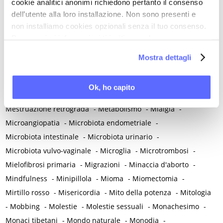
cookie analitici anonimi richiedono pertanto il consenso
Medicina rigenerativa
-
Medicina tradizionale cinese
-
dell’utente alla loro installazione. Non sono presenti e
Medico di famiglia
-
Meditazione
-
Melanosi vulvare
-
non installiamo cookies opzionali senza il tuo consenso.
Per maggiori informazioni ti invitiamo a leggere
Melatonina
-
Memoria
-
Memoria morale
-
la nostra
Cookie Policy
.
Menarca e pubertà
-
Menopausa e premenopausa
-
Mostra dettagli
Menopausa iatrogena
-
Menopausa precoce
-
Menopausa temporanea preoperatoria
-
Ok, ho capito
Menopausa temporanea terapeutica
-
Menzogna
-
Mestruazione retrograda
-
Metabolismo
-
Mialgia
-
Microangiopatia
-
Microbiota endometriale
-
Microbiota intestinale
-
Microbiota urinario
-
Microbiota vulvo-vaginale
-
Microglia
-
Microtrombosi
-
Mielofibrosi primaria
-
Migrazioni
-
Minaccia d'aborto
-
Mindfulness
-
Minipillola
-
Mioma
-
Miomectomia
-
Mirtillo rosso
-
Misericordia
-
Mito della potenza
-
Mitologia
-
Mobbing
-
Molestie
-
Molestie sessuali
-
Monachesimo
-
Monaci tibetani
-
Mondo naturale
-
Monodia
-