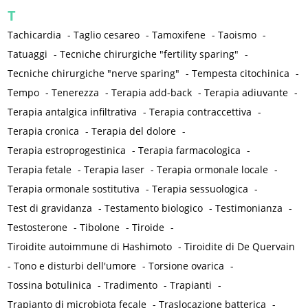
T
Tachicardia
-
Taglio cesareo
-
Tamoxifene
-
Taoismo
-
Tatuaggi
-
Tecniche chirurgiche "fertility sparing"
-
Tecniche chirurgiche "nerve sparing"
-
Tempesta citochinica
-
Tempo
-
Tenerezza
-
Terapia add-back
-
Terapia adiuvante
-
Terapia antalgica infiltrativa
-
Terapia contraccettiva
-
Terapia cronica
-
Terapia del dolore
-
Terapia estroprogestinica
-
Terapia farmacologica
-
Terapia fetale
-
Terapia laser
-
Terapia ormonale locale
-
Terapia ormonale sostitutiva
-
Terapia sessuologica
-
Test di gravidanza
-
Testamento biologico
-
Testimonianza
-
Testosterone
-
Tibolone
-
Tiroide
-
Tiroidite autoimmune di Hashimoto
-
Tiroidite di De Quervain
-
Tono e disturbi dell'umore
-
Torsione ovarica
-
Tossina botulinica
-
Tradimento
-
Trapianti
-
Trapianto di microbiota fecale
-
Traslocazione batterica
-