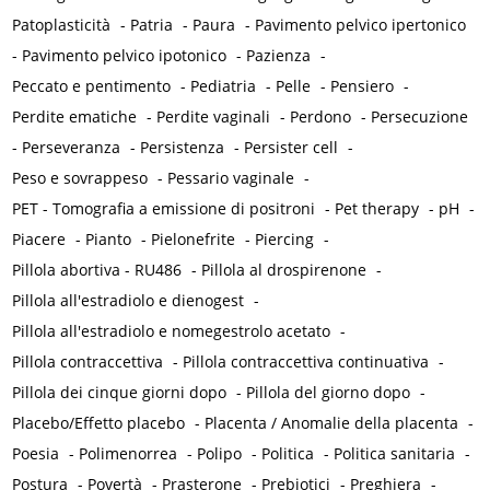
Patoplasticità
-
Patria
-
Paura
-
Pavimento pelvico ipertonico
-
Pavimento pelvico ipotonico
-
Pazienza
-
Peccato e pentimento
-
Pediatria
-
Pelle
-
Pensiero
-
Perdite ematiche
-
Perdite vaginali
-
Perdono
-
Persecuzione
-
Perseveranza
-
Persistenza
-
Persister cell
-
Peso e sovrappeso
-
Pessario vaginale
-
PET - Tomografia a emissione di positroni
-
Pet therapy
-
pH
-
Piacere
-
Pianto
-
Pielonefrite
-
Piercing
-
Pillola abortiva - RU486
-
Pillola al drospirenone
-
Pillola all'estradiolo e dienogest
-
Pillola all'estradiolo e nomegestrolo acetato
-
Pillola contraccettiva
-
Pillola contraccettiva continuativa
-
Pillola dei cinque giorni dopo
-
Pillola del giorno dopo
-
Placebo/Effetto placebo
-
Placenta / Anomalie della placenta
-
Poesia
-
Polimenorrea
-
Polipo
-
Politica
-
Politica sanitaria
-
Postura
-
Povertà
-
Prasterone
-
Prebiotici
-
Preghiera
-