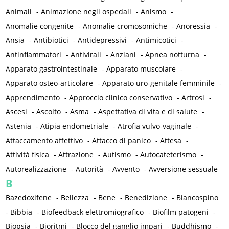
Animali
-
Animazione negli ospedali
-
Anismo
-
Anomalie congenite
-
Anomalie cromosomiche
-
Anoressia
-
Ansia
-
Antibiotici
-
Antidepressivi
-
Antimicotici
-
Antinfiammatori
-
Antivirali
-
Anziani
-
Apnea notturna
-
Apparato gastrointestinale
-
Apparato muscolare
-
Apparato osteo-articolare
-
Apparato uro-genitale femminile
-
Apprendimento
-
Approccio clinico conservativo
-
Artrosi
-
Ascesi
-
Ascolto
-
Asma
-
Aspettativa di vita e di salute
-
Astenia
-
Atipia endometriale
-
Atrofia vulvo-vaginale
-
Attaccamento affettivo
-
Attacco di panico
-
Attesa
-
Attività fisica
-
Attrazione
-
Autismo
-
Autocateterismo
-
Autorealizzazione
-
Autorità
-
Avvento
-
Avversione sessuale
B
Bazedoxifene
-
Bellezza
-
Bene
-
Benedizione
-
Biancospino
-
Bibbia
-
Biofeedback elettromiografico
-
Biofilm patogeni
-
Biopsia
-
Bioritmi
-
Blocco del ganglio impari
-
Buddhismo
-