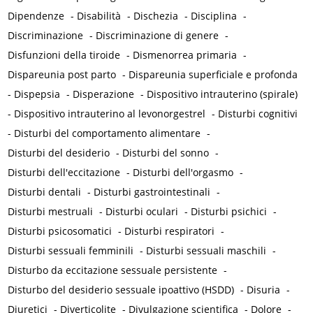
Dipendenze
-
Disabilità
-
Dischezia
-
Disciplina
-
Discriminazione
-
Discriminazione di genere
-
Disfunzioni della tiroide
-
Dismenorrea primaria
-
Dispareunia post parto
-
Dispareunia superficiale e profonda
-
Dispepsia
-
Disperazione
-
Dispositivo intrauterino (spirale)
-
Dispositivo intrauterino al levonorgestrel
-
Disturbi cognitivi
-
Disturbi del comportamento alimentare
-
Disturbi del desiderio
-
Disturbi del sonno
-
Disturbi dell'eccitazione
-
Disturbi dell'orgasmo
-
Disturbi dentali
-
Disturbi gastrointestinali
-
Disturbi mestruali
-
Disturbi oculari
-
Disturbi psichici
-
Disturbi psicosomatici
-
Disturbi respiratori
-
Disturbi sessuali femminili
-
Disturbi sessuali maschili
-
Disturbo da eccitazione sessuale persistente
-
Disturbo del desiderio sessuale ipoattivo (HSDD)
-
Disuria
-
Diuretici
-
Diverticolite
-
Divulgazione scientifica
-
Dolore
-