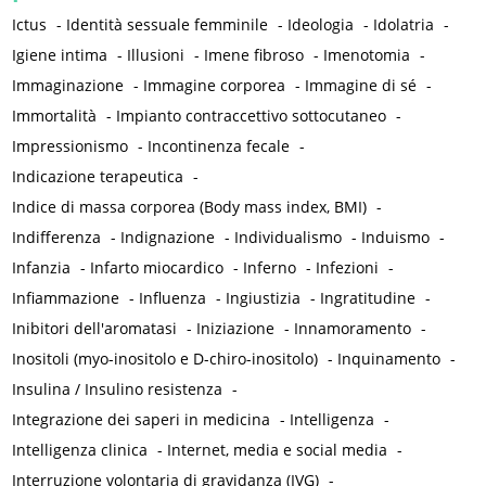
Ictus
-
Identità sessuale femminile
-
Ideologia
-
Idolatria
-
Igiene intima
-
Illusioni
-
Imene fibroso
-
Imenotomia
-
Immaginazione
-
Immagine corporea
-
Immagine di sé
-
Immortalità
-
Impianto contraccettivo sottocutaneo
-
Impressionismo
-
Incontinenza fecale
-
Indicazione terapeutica
-
Indice di massa corporea (Body mass index, BMI)
-
Indifferenza
-
Indignazione
-
Individualismo
-
Induismo
-
Infanzia
-
Infarto miocardico
-
Inferno
-
Infezioni
-
Infiammazione
-
Influenza
-
Ingiustizia
-
Ingratitudine
-
Inibitori dell'aromatasi
-
Iniziazione
-
Innamoramento
-
Inositoli (myo-inositolo e D-chiro-inositolo)
-
Inquinamento
-
Insulina / Insulino resistenza
-
Integrazione dei saperi in medicina
-
Intelligenza
-
Intelligenza clinica
-
Internet, media e social media
-
Interruzione volontaria di gravidanza (IVG)
-