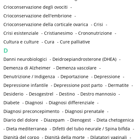
Crioconservazione degli ovociti
-
Crioconservazione dell'embrione
-
Crioconservazione della corticale ovarica
-
Crisi
-
Crisi esistenziale
-
Cristianesimo
-
Crononutrizione
-
Cultura e culture
-
Cura
-
Cure palliative
D
Danni neurobiologici
-
Deidroepiandrosterone (DHEA)
-
Demenza di Alzheimer
-
Demenza vascolare
-
Denutrizione / Indigenza
-
Deportazione
-
Depressione
-
Depressione infantile
-
Depressione post parto
-
Dermatite
-
Desiderio
-
Desogestrel
-
Destino
-
Destro mannosio
-
Diabete
-
Diagnosi
-
Diagnosi differenziale
-
Diagnosi preconcepimento
-
Diagnosi prenatale
-
Diario del dolore
-
Diazepam
-
Dienogest
-
Dieta chetogenica
-
Dieta mediterranea
-
Difetti del tubo neurale / Spina bifida
-
Dignità del corpo
-
Dignità della morte
-
Dilatatori vaginali
-