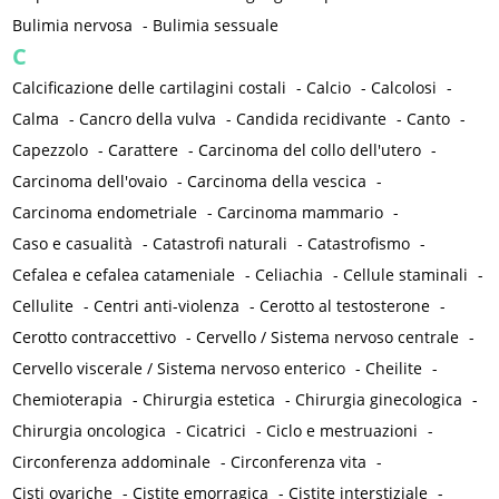
Bulimia nervosa
-
Bulimia sessuale
C
Calcificazione delle cartilagini costali
-
Calcio
-
Calcolosi
-
Calma
-
Cancro della vulva
-
Candida recidivante
-
Canto
-
Capezzolo
-
Carattere
-
Carcinoma del collo dell'utero
-
Carcinoma dell'ovaio
-
Carcinoma della vescica
-
Carcinoma endometriale
-
Carcinoma mammario
-
Caso e casualità
-
Catastrofi naturali
-
Catastrofismo
-
Cefalea e cefalea catameniale
-
Celiachia
-
Cellule staminali
-
Cellulite
-
Centri anti-violenza
-
Cerotto al testosterone
-
Cerotto contraccettivo
-
Cervello / Sistema nervoso centrale
-
Cervello viscerale / Sistema nervoso enterico
-
Cheilite
-
Chemioterapia
-
Chirurgia estetica
-
Chirurgia ginecologica
-
Chirurgia oncologica
-
Cicatrici
-
Ciclo e mestruazioni
-
Circonferenza addominale
-
Circonferenza vita
-
Cisti ovariche
-
Cistite emorragica
-
Cistite interstiziale
-