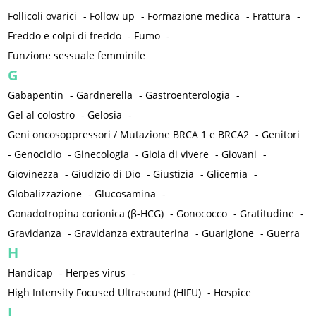
Follicoli ovarici
-
Follow up
-
Formazione medica
-
Frattura
-
Freddo e colpi di freddo
-
Fumo
-
Funzione sessuale femminile
G
Gabapentin
-
Gardnerella
-
Gastroenterologia
-
Gel al colostro
-
Gelosia
-
Geni oncosoppressori / Mutazione BRCA 1 e BRCA2
-
Genitori
-
Genocidio
-
Ginecologia
-
Gioia di vivere
-
Giovani
-
Giovinezza
-
Giudizio di Dio
-
Giustizia
-
Glicemia
-
Globalizzazione
-
Glucosamina
-
Gonadotropina corionica (β-HCG)
-
Gonococco
-
Gratitudine
-
Gravidanza
-
Gravidanza extrauterina
-
Guarigione
-
Guerra
H
Handicap
-
Herpes virus
-
High Intensity Focused Ultrasound (HIFU)
-
Hospice
I