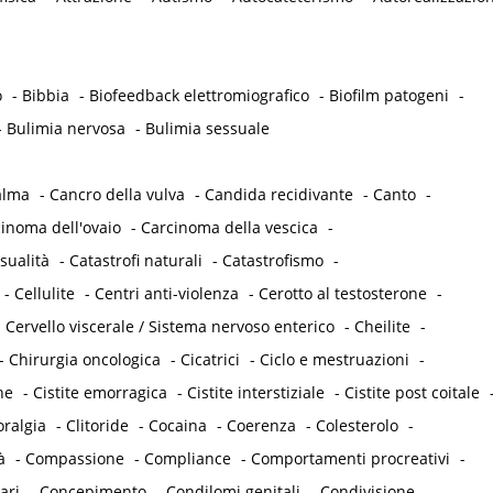
o
-
Bibbia
-
Biofeedback elettromiografico
-
Biofilm patogeni
-
-
Bulimia nervosa
-
Bulimia sessuale
alma
-
Cancro della vulva
-
Candida recidivante
-
Canto
-
inoma dell'ovaio
-
Carcinoma della vescica
-
sualità
-
Catastrofi naturali
-
Catastrofismo
-
-
Cellulite
-
Centri anti-violenza
-
Cerotto al testosterone
-
-
Cervello viscerale / Sistema nervoso enterico
-
Cheilite
-
-
Chirurgia oncologica
-
Cicatrici
-
Ciclo e mestruazioni
-
he
-
Cistite emorragica
-
Cistite interstiziale
-
Cistite post coitale
oralgia
-
Clitoride
-
Cocaina
-
Coerenza
-
Colesterolo
-
à
-
Compassione
-
Compliance
-
Comportamenti procreativi
-
ari
-
Concepimento
-
Condilomi genitali
-
Condivisione
-