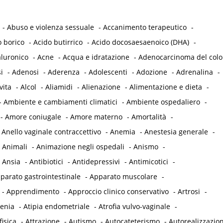
-
Abuso e violenza sessuale
-
Accanimento terapeutico
-
o borico
-
Acido butirrico
-
Acido docosaesaenoico (DHA)
-
aluronico
-
Acne
-
Acqua e idratazione
-
Adenocarcinoma del col
i
-
Adenosi
-
Aderenza
-
Adolescenti
-
Adozione
-
Adrenalina
-
vita
-
Alcol
-
Aliamidi
-
Alienazione
-
Alimentazione e dieta
-
-
Ambiente e cambiamenti climatici
-
Ambiente ospedaliero
-
-
Amore coniugale
-
Amore materno
-
Amortalità
-
-
Anello vaginale contraccettivo
-
Anemia
-
Anestesia generale
-
-
Animali
-
Animazione negli ospedali
-
Anismo
-
-
Ansia
-
Antibiotici
-
Antidepressivi
-
Antimicotici
-
parato gastrointestinale
-
Apparato muscolare
-
-
Apprendimento
-
Approccio clinico conservativo
-
Artrosi
-
tenia
-
Atipia endometriale
-
Atrofia vulvo-vaginale
-
fisica
-
Attrazione
-
Autismo
-
Autocateterismo
-
Autorealizzazio