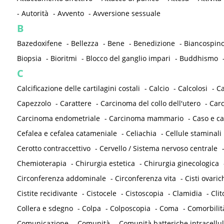
-
Autorità
-
Avvento
-
Avversione sessuale
B
Bazedoxifene
-
Bellezza
-
Bene
-
Benedizione
-
Biancospin
Biopsia
-
Bioritmi
-
Blocco del ganglio impari
-
Buddhismo
C
Calcificazione delle cartilagini costali
-
Calcio
-
Calcolosi
-
C
Capezzolo
-
Carattere
-
Carcinoma del collo dell'utero
-
Carc
Carcinoma endometriale
-
Carcinoma mammario
-
Caso e ca
Cefalea e cefalea catameniale
-
Celiachia
-
Cellule staminali
Cerotto contraccettivo
-
Cervello / Sistema nervoso centrale
Chemioterapia
-
Chirurgia estetica
-
Chirurgia ginecologica
Circonferenza addominale
-
Circonferenza vita
-
Cisti ovaric
Cistite recidivante
-
Cistocele
-
Cistoscopia
-
Clamidia
-
Clit
Collera e sdegno
-
Colpa
-
Colposcopia
-
Coma
-
Comorbilit
Comunicazione
-
Comunità
-
Comunità batteriche intracellul