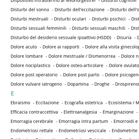
Dispositivo intrauterino al levonorgestrel
-
Disturbi cognitivi
Disturbi del sonno
-
Disturbi dell'eccitazione
-
Disturbi dell
Disturbi mestruali
-
Disturbi oculari
-
Disturbi psichici
-
Dis
Disturbi sessuali femminili
-
Disturbi sessuali maschili
-
Dis
Disturbo del desiderio sessuale ipoattivo (HSDD)
-
Disuria
-
D
Dolore acuto
-
Dolore ai rapporti
-
Dolore alla visita ginecolo
Dolore lombare
-
Dolore mestruale / Dismenorrea
-
Dolore 
Dolore nociplastico
-
Dolore osteo-articolare
-
Dolore ovulato
Dolore post operatorio
-
Dolore post parto
-
Dolore psicogen
Dolore vulvare iatrogeno
-
Dopamina
-
Droghe
-
Drospireno
E
Ebraismo
-
Eccitazione
-
Ecografia ostetrica
-
Ecosistema / M
Efficacia contraccettiva
-
Elettroanalgesia
-
Emarginazione
Emorragia cerebrale
-
Emorragia intra partum
-
Emorroidi e
Endometriosi rettale
-
Endometriosi vescicale
-
Endometrite