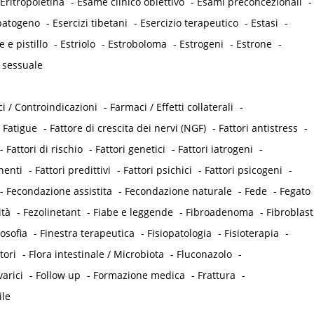
Eritropoietina
-
Esame clinico obiettivo
-
Esami preconcezionali
-
opatogeno
-
Esercizi tibetani
-
Esercizio terapeutico
-
Estasi
-
e e pistillo
-
Estriolo
-
Estroboloma
-
Estrogeni
-
Estrone
-
 sessuale
i / Controindicazioni
-
Farmaci / Effetti collaterali
-
-
Fatigue
-
Fattore di crescita dei nervi (NGF)
-
Fattori antistress
-
-
Fattori di rischio
-
Fattori genetici
-
Fattori iatrogeni
-
nenti
-
Fattori predittivi
-
Fattori psichici
-
Fattori psicogeni
-
-
Fecondazione assistita
-
Fecondazione naturale
-
Fede
-
Fegato
ità
-
Fezolinetant
-
Fiabe e leggende
-
Fibroadenoma
-
Fibroblast
losofia
-
Finestra terapeutica
-
Fisiopatologia
-
Fisioterapia
-
tori
-
Flora intestinale / Microbiota
-
Fluconazolo
-
varici
-
Follow up
-
Formazione medica
-
Frattura
-
ile