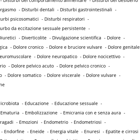
-
Disturbi del comportamento alimentare
-
Disturbi del desiderio
'orgasmo
-
Disturbi dentali
-
Disturbi gastrointestinali
-
turbi psicosomatici
-
Disturbi respiratori
-
turbo da eccitazione sessuale persistente
-
iuretici
-
Diverticolite
-
Divulgazione scientifica
-
Dolore
-
gica
-
Dolore cronico
-
Dolore e bruciore vulvare
-
Dolore genitale
neuromuscolare
-
Dolore neuropatico
-
Dolore nocicettivo
-
rio
-
Dolore pelvico acuto
-
Dolore pelvico cronico
-
o
-
Dolore somatico
-
Dolore viscerale
-
Dolore vulvare
-
ne
icrobiota
-
Educazione
-
Educazione sessuale
-
-
Ematuria
-
Embolizzazione
-
Emicrania con e senza aura
-
 ragadi
-
Emozioni
-
Endometrio
-
Endometriosi
-
-
Endorfine
-
Eneide
-
Energia vitale
-
Enuresi
-
Epatite e cirrosi