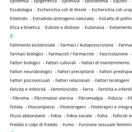
Epidemia
-
Epigenetica
-
Epilessia
-
Episiotomia
-
Equolo
-
Escatologia
-
Escherichia coli di Nissle
-
Escherichia coli ur
Estetrolo
-
Estradiolo (estrogeno naturale)
-
Estratto di pollin
Etica e bioetica
-
Eubiosi e disbiosi
-
Eutanasia
-
Evitamento
F
Fallimento esistenziale
-
Farmaci / Autoprescrizione
-
Farmac
Farmaci biologici
-
Farmacisti / Farmaciste
-
Fascicolazione
Fattori biologici
-
Fattori culturali
-
Fattori di mantenimento
Fattori neurobiologici
-
Fattori precipitanti
-
Fattori predispo
Fattori psicosessuali
-
Fattori relazionali
-
Fattori teratogeni
Felicità e infelicità
-
Femminicidio
-
Ferro
-
Fertilità e infertil
-
Fibroma
-
Fibromatosi uterina
-
Fibromialgia
-
Fiducia
-
Fi
Fistola
-
Fitocomplessi
-
Fitoestrogeni
-
Fitoterapici e integra
Flussi abbondanti
-
Fobia
-
Fobia sociale
-
Follia
-
Follicoli o
Freddo e colpi di freddo
-
Fumo
-
Funzione sessuale femmin