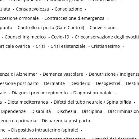
ziata
-
Consapevolezza
-
Consolazione
-
accezione ormonale
-
Contraccezione d'emergenza
-
punto
-
Controllo di porta (Gate Control)
-
Conversione
-
-
Counselling medico
-
Covid-19
-
Crioconservazione degli ovociti
rticale ovarica
-
Crisi
-
Crisi esistenziale
-
Cristianesimo
-
nza di Alzheimer
-
Demenza vascolare
-
Denutrizione / Indigenz
essione post parto
-
Dermatite
-
Desiderio
-
Desogestrel
-
Desti
ale
-
Diagnosi preconcepimento
-
Diagnosi prenatale
-
a
-
Dieta mediterranea
-
Difetti del tubo neurale / Spina bifida
-
-
Dipendenze
-
Disabilità
-
Dischezia
-
Disciplina
-
Discriminazio
enorrea primaria
-
Dispareunia post parto
-
one
-
Dispositivo intrauterino (spirale)
-