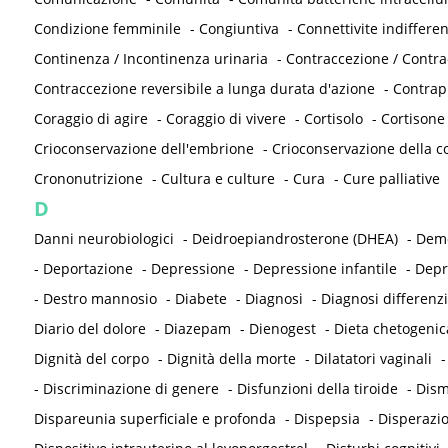
Condizione femminile
-
Congiuntiva
-
Connettivite indifferen
Continenza / Incontinenza urinaria
-
Contraccezione / Contr
Contraccezione reversibile a lunga durata d'azione
-
Contrap
Coraggio di agire
-
Coraggio di vivere
-
Cortisolo
-
Cortisone
Crioconservazione dell'embrione
-
Crioconservazione della co
Crononutrizione
-
Cultura e culture
-
Cura
-
Cure palliative
D
Danni neurobiologici
-
Deidroepiandrosterone (DHEA)
-
Deme
-
Deportazione
-
Depressione
-
Depressione infantile
-
Depr
-
Destro mannosio
-
Diabete
-
Diagnosi
-
Diagnosi differenzi
Diario del dolore
-
Diazepam
-
Dienogest
-
Dieta chetogenic
Dignità del corpo
-
Dignità della morte
-
Dilatatori vaginali
-
Discriminazione di genere
-
Disfunzioni della tiroide
-
Dism
Dispareunia superficiale e profonda
-
Dispepsia
-
Disperazi