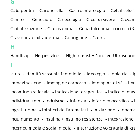
G
Gabapentin
-
Gardnerella
-
Gastroenterologia
-
Gel al colos
Genitori
-
Genocidio
-
Ginecologia
-
Gioia di vivere
-
Giovan
Globalizzazione
-
Glucosamina
-
Gonadotropina corionica (β
Gravidanza extrauterina
-
Guarigione
-
Guerra
H
Handicap
-
Herpes virus
-
High Intensity Focused Ultrasound
I
Ictus
-
Identità sessuale femminile
-
Ideologia
-
Idolatria
-
I
Immaginazione
-
Immagine corporea
-
Immagine di sé
-
Imm
Incontinenza fecale
-
Indicazione terapeutica
-
Indice di ma
Individualismo
-
Induismo
-
Infanzia
-
Infarto miocardico
-
Ingratitudine
-
Inibitori dell'aromatasi
-
Iniziazione
-
Innam
Inquinamento
-
Insulina / Insulino resistenza
-
Integrazione 
Internet, media e social media
-
Interruzione volontaria di gr