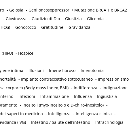
tro
-
Gelosia
-
Geni oncosoppressori / Mutazione BRCA 1 e BRCA2
i
-
Giovinezza
-
Giudizio di Dio
-
Giustizia
-
Glicemia
-
-HCG)
-
Gonococco
-
Gratitudine
-
Gravidanza
-
 (HIFU)
-
Hospice
giene intima
-
Illusioni
-
Imene fibroso
-
Imenotomia
-
ortalità
-
Impianto contraccettivo sottocutaneo
-
Impressionismo
ssa corporea (Body mass index, BMI)
-
Indifferenza
-
Indignazione
Inferno
-
Infezioni
-
Infiammazione
-
Influenza
-
Ingiustizia
-
oramento
-
Inositoli (myo-inositolo e D-chiro-inositolo)
-
dei saperi in medicina
-
Intelligenza
-
Intelligenza clinica
-
avidanza (IVG)
-
Intestino / Salute dell'intestino
-
Intracrinologia
-