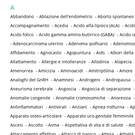
A
Abbandono
-
Ablazione dell'endometrio
-
Aborto spontaneo
Accompagnamento
-
Acedia
-
Acido alfa-lipoico (ALA)
-
Acid
Acido folico
-
Acido gamma-amino-butirrico (GABA)
-
Acido i
-
Adenocarcinoma uterino
-
Adenoma ipofisario
-
Adenomios
Affidamento
-
Agnocasto
-
Agopuntura
-
Aids
-
Albori della 
Allattamento
-
Allergie e intolleranze
-
Allodinia
-
Alopecia
Amenorrea
-
Amicizia
-
Aminoacidi
-
Amitriptilina
-
Amore
Analoghi del GnRH
-
Anamnesi
-
Androgeni
-
Andropausa
Aneurisma cerebrale
-
Angoscia
-
Angoscia di separazione
Anomalie congenite
-
Anomalie cromosomiche
-
Anoressia
Antinfiammatori
-
Antivirali
-
Anziani
-
Apnea notturna
-
Ap
Apparato osteo-articolare
-
Apparato uro-genitale femminile
Ascesi
-
Ascolto
-
Asma
-
Aspettativa di vita e di salute
-
As
Attaccamento affettivo
-
Attacco di panico
-
Attesa
-
Attività 