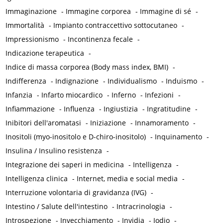
Immaginazione
-
Immagine corporea
-
Immagine di sé
-
Immortalità
-
Impianto contraccettivo sottocutaneo
-
Impressionismo
-
Incontinenza fecale
-
Indicazione terapeutica
-
Indice di massa corporea (Body mass index, BMI)
-
Indifferenza
-
Indignazione
-
Individualismo
-
Induismo
-
Infanzia
-
Infarto miocardico
-
Inferno
-
Infezioni
-
Infiammazione
-
Influenza
-
Ingiustizia
-
Ingratitudine
-
Inibitori dell'aromatasi
-
Iniziazione
-
Innamoramento
-
Inositoli (myo-inositolo e D-chiro-inositolo)
-
Inquinamento
-
Insulina / Insulino resistenza
-
Integrazione dei saperi in medicina
-
Intelligenza
-
Intelligenza clinica
-
Internet, media e social media
-
Interruzione volontaria di gravidanza (IVG)
-
Intestino / Salute dell'intestino
-
Intracrinologia
-
Introspezione
-
Invecchiamento
-
Invidia
-
Iodio
-