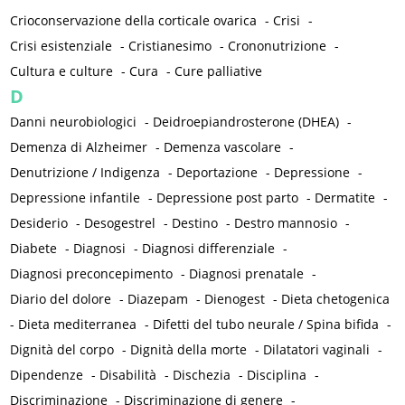
Crioconservazione della corticale ovarica
-
Crisi
-
Crisi esistenziale
-
Cristianesimo
-
Crononutrizione
-
Cultura e culture
-
Cura
-
Cure palliative
D
Danni neurobiologici
-
Deidroepiandrosterone (DHEA)
-
Demenza di Alzheimer
-
Demenza vascolare
-
Denutrizione / Indigenza
-
Deportazione
-
Depressione
-
Depressione infantile
-
Depressione post parto
-
Dermatite
-
Desiderio
-
Desogestrel
-
Destino
-
Destro mannosio
-
Diabete
-
Diagnosi
-
Diagnosi differenziale
-
Diagnosi preconcepimento
-
Diagnosi prenatale
-
Diario del dolore
-
Diazepam
-
Dienogest
-
Dieta chetogenica
-
Dieta mediterranea
-
Difetti del tubo neurale / Spina bifida
-
Dignità del corpo
-
Dignità della morte
-
Dilatatori vaginali
-
Dipendenze
-
Disabilità
-
Dischezia
-
Disciplina
-
Discriminazione
-
Discriminazione di genere
-