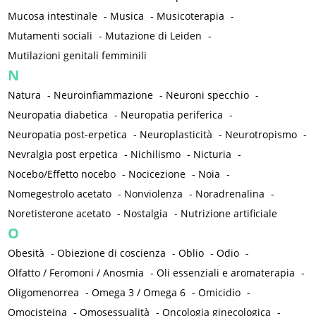
Mucosa intestinale
-
Musica
-
Musicoterapia
-
Mutamenti sociali
-
Mutazione di Leiden
-
Mutilazioni genitali femminili
N
Natura
-
Neuroinfiammazione
-
Neuroni specchio
-
Neuropatia diabetica
-
Neuropatia periferica
-
Neuropatia post-erpetica
-
Neuroplasticità
-
Neurotropismo
-
Nevralgia post erpetica
-
Nichilismo
-
Nicturia
-
Nocebo/Effetto nocebo
-
Nocicezione
-
Noia
-
Nomegestrolo acetato
-
Nonviolenza
-
Noradrenalina
-
Noretisterone acetato
-
Nostalgia
-
Nutrizione artificiale
O
Obesità
-
Obiezione di coscienza
-
Oblio
-
Odio
-
Olfatto / Feromoni / Anosmia
-
Oli essenziali e aromaterapia
-
Oligomenorrea
-
Omega 3 / Omega 6
-
Omicidio
-
Omocisteina
-
Omosessualità
-
Oncologia ginecologica
-