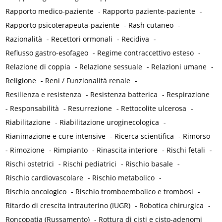
Rapporto medico-paziente
-
Rapporto paziente-paziente
-
Rapporto psicoterapeuta-paziente
-
Rash cutaneo
-
Razionalità
-
Recettori ormonali
-
Recidiva
-
Reflusso gastro-esofageo
-
Regime contraccettivo esteso
-
Relazione di coppia
-
Relazione sessuale
-
Relazioni umane
-
Religione
-
Reni / Funzionalità renale
-
Resilienza e resistenza
-
Resistenza batterica
-
Respirazione
-
Responsabilità
-
Resurrezione
-
Rettocolite ulcerosa
-
Riabilitazione
-
Riabilitazione uroginecologica
-
Rianimazione e cure intensive
-
Ricerca scientifica
-
Rimorso
-
Rimozione
-
Rimpianto
-
Rinascita interiore
-
Rischi fetali
-
Rischi ostetrici
-
Rischi pediatrici
-
Rischio basale
-
Rischio cardiovascolare
-
Rischio metabolico
-
Rischio oncologico
-
Rischio tromboembolico e trombosi
-
Ritardo di crescita intrauterino (IUGR)
-
Robotica chirurgica
-
Roncopatia (Russamento)
-
Rottura di cisti e cisto-adenomi