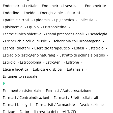
Endometriosi rettale
-
Endometriosi vescicale
-
Endometrite
-
Endorfine
-
Eneide
-
Energia vitale
-
Enuresi
-
Epatite e cirrosi
-
Epidemia
-
Epigenetica
-
Epilessia
-
Episiotomia
-
Equolo
-
Eritropoietina
-
Esame clinico obiettivo
-
Esami preconcezionali
-
Escatologia
-
Escherichia coli di Nissle
-
Escherichia coli uropatogeno
-
Esercizi tibetani
-
Esercizio terapeutico
-
Estasi
-
Estetrolo
-
Estradiolo (estrogeno naturale)
-
Estratto di polline e pistillo
-
Estriolo
-
Estroboloma
-
Estrogeni
-
Estrone
-
Etica e bioetica
-
Eubiosi e disbiosi
-
Eutanasia
-
Evitamento sessuale
F
Fallimento esistenziale
-
Farmaci / Autoprescrizione
-
Farmaci / Controindicazioni
-
Farmaci / Effetti collaterali
-
Farmaci biologici
-
Farmacisti / Farmaciste
-
Fascicolazione
-
Fatigue
-
Fattore di crescita dei nervi (NGF)
-