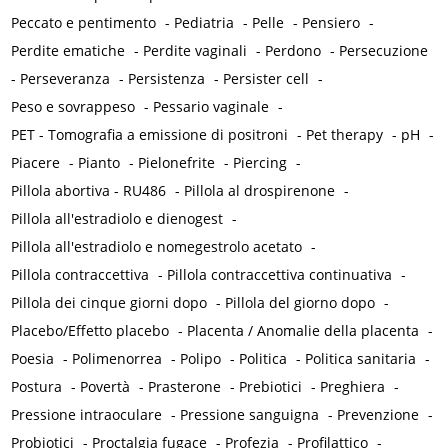
Peccato e pentimento
-
Pediatria
-
Pelle
-
Pensiero
-
Perdite ematiche
-
Perdite vaginali
-
Perdono
-
Persecuzione
-
Perseveranza
-
Persistenza
-
Persister cell
-
Peso e sovrappeso
-
Pessario vaginale
-
PET - Tomografia a emissione di positroni
-
Pet therapy
-
pH
-
Piacere
-
Pianto
-
Pielonefrite
-
Piercing
-
Pillola abortiva - RU486
-
Pillola al drospirenone
-
Pillola all'estradiolo e dienogest
-
Pillola all'estradiolo e nomegestrolo acetato
-
Pillola contraccettiva
-
Pillola contraccettiva continuativa
-
Pillola dei cinque giorni dopo
-
Pillola del giorno dopo
-
Placebo/Effetto placebo
-
Placenta / Anomalie della placenta
-
Poesia
-
Polimenorrea
-
Polipo
-
Politica
-
Politica sanitaria
-
Postura
-
Povertà
-
Prasterone
-
Prebiotici
-
Preghiera
-
Pressione intraoculare
-
Pressione sanguigna
-
Prevenzione
-
Probiotici
-
Proctalgia fugace
-
Profezia
-
Profilattico
-