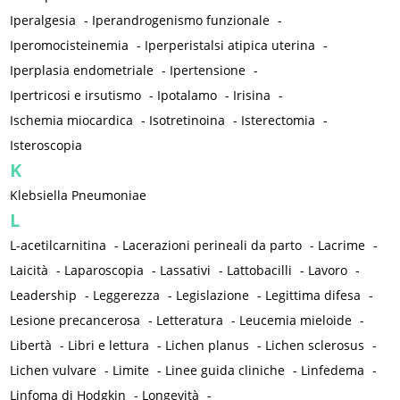
Iperalgesia
-
Iperandrogenismo funzionale
-
Iperomocisteinemia
-
Iperperistalsi atipica uterina
-
Iperplasia endometriale
-
Ipertensione
-
Ipertricosi e irsutismo
-
Ipotalamo
-
Irisina
-
Ischemia miocardica
-
Isotretinoina
-
Isterectomia
-
Isteroscopia
K
Klebsiella Pneumoniae
L
L-acetilcarnitina
-
Lacerazioni perineali da parto
-
Lacrime
-
Laicità
-
Laparoscopia
-
Lassativi
-
Lattobacilli
-
Lavoro
-
Leadership
-
Leggerezza
-
Legislazione
-
Legittima difesa
-
Lesione precancerosa
-
Letteratura
-
Leucemia mieloide
-
Libertà
-
Libri e lettura
-
Lichen planus
-
Lichen sclerosus
-
Lichen vulvare
-
Limite
-
Linee guida cliniche
-
Linfedema
-
Linfoma di Hodgkin
-
Longevità
-