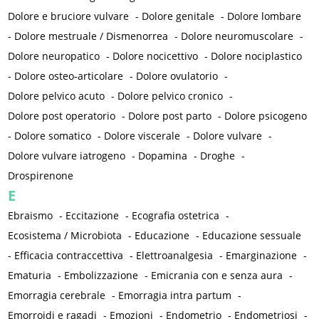
Dolore e bruciore vulvare
-
Dolore genitale
-
Dolore lombare
-
Dolore mestruale / Dismenorrea
-
Dolore neuromuscolare
-
Dolore neuropatico
-
Dolore nocicettivo
-
Dolore nociplastico
-
Dolore osteo-articolare
-
Dolore ovulatorio
-
Dolore pelvico acuto
-
Dolore pelvico cronico
-
Dolore post operatorio
-
Dolore post parto
-
Dolore psicogeno
-
Dolore somatico
-
Dolore viscerale
-
Dolore vulvare
-
Dolore vulvare iatrogeno
-
Dopamina
-
Droghe
-
Drospirenone
E
Ebraismo
-
Eccitazione
-
Ecografia ostetrica
-
Ecosistema / Microbiota
-
Educazione
-
Educazione sessuale
-
Efficacia contraccettiva
-
Elettroanalgesia
-
Emarginazione
-
Ematuria
-
Embolizzazione
-
Emicrania con e senza aura
-
Emorragia cerebrale
-
Emorragia intra partum
-
Emorroidi e ragadi
-
Emozioni
-
Endometrio
-
Endometriosi
-