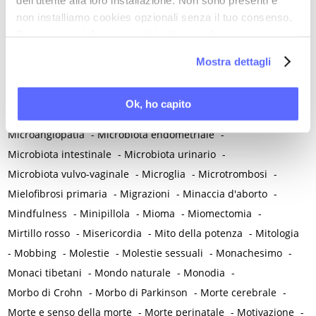
Melatonina
-
Memoria
-
Memoria morale
-
non installiamo cookies opzionali senza il tuo consenso.
Per maggiori informazioni ti invitiamo a leggere
Menarca e pubertà
-
Menopausa e premenopausa
-
la nostra
Cookie Policy
.
Menopausa iatrogena
-
Menopausa precoce
-
Mostra dettagli
Menopausa temporanea preoperatoria
-
Menopausa temporanea terapeutica
-
Menzogna
-
Ok, ho capito
Mestruazione retrograda
-
Metabolismo
-
Mialgia
-
Microangiopatia
-
Microbiota endometriale
-
Microbiota intestinale
-
Microbiota urinario
-
Microbiota vulvo-vaginale
-
Microglia
-
Microtrombosi
-
Mielofibrosi primaria
-
Migrazioni
-
Minaccia d'aborto
-
Mindfulness
-
Minipillola
-
Mioma
-
Miomectomia
-
Mirtillo rosso
-
Misericordia
-
Mito della potenza
-
Mitologia
-
Mobbing
-
Molestie
-
Molestie sessuali
-
Monachesimo
-
Monaci tibetani
-
Mondo naturale
-
Monodia
-
Morbo di Crohn
-
Morbo di Parkinson
-
Morte cerebrale
-
Morte e senso della morte
-
Morte perinatale
-
Motivazione
-