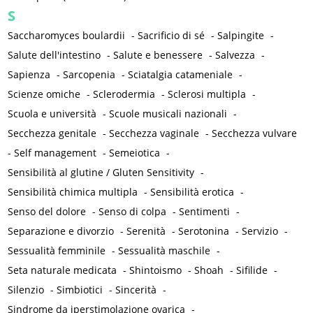
S
Saccharomyces boulardii
-
Sacrificio di sé
-
Salpingite
-
Salute dell'intestino
-
Salute e benessere
-
Salvezza
-
Sapienza
-
Sarcopenia
-
Sciatalgia catameniale
-
Scienze omiche
-
Sclerodermia
-
Sclerosi multipla
-
Scuola e università
-
Scuole musicali nazionali
-
Secchezza genitale
-
Secchezza vaginale
-
Secchezza vulvare
-
Self management
-
Semeiotica
-
Sensibilità al glutine / Gluten Sensitivity
-
Sensibilità chimica multipla
-
Sensibilità erotica
-
Senso del dolore
-
Senso di colpa
-
Sentimenti
-
Separazione e divorzio
-
Serenità
-
Serotonina
-
Servizio
-
Sessualità femminile
-
Sessualità maschile
-
Seta naturale medicata
-
Shintoismo
-
Shoah
-
Sifilide
-
Silenzio
-
Simbiotici
-
Sincerità
-
Sindrome da iperstimolazione ovarica
-