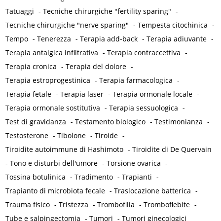
Tatuaggi
-
Tecniche chirurgiche "fertility sparing"
-
Tecniche chirurgiche "nerve sparing"
-
Tempesta citochinica
-
Tempo
-
Tenerezza
-
Terapia add-back
-
Terapia adiuvante
-
Terapia antalgica infiltrativa
-
Terapia contraccettiva
-
Terapia cronica
-
Terapia del dolore
-
Terapia estroprogestinica
-
Terapia farmacologica
-
Terapia fetale
-
Terapia laser
-
Terapia ormonale locale
-
Terapia ormonale sostitutiva
-
Terapia sessuologica
-
Test di gravidanza
-
Testamento biologico
-
Testimonianza
-
Testosterone
-
Tibolone
-
Tiroide
-
Tiroidite autoimmune di Hashimoto
-
Tiroidite di De Quervain
-
Tono e disturbi dell'umore
-
Torsione ovarica
-
Tossina botulinica
-
Tradimento
-
Trapianti
-
Trapianto di microbiota fecale
-
Traslocazione batterica
-
Trauma fisico
-
Tristezza
-
Trombofilia
-
Tromboflebite
-
Tube e salpingectomia
-
Tumori
-
Tumori ginecologici