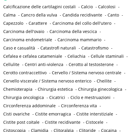
Calcificazione delle cartilagini costali
-
Calcio
-
Calcolosi
-
Calma
-
Cancro della vulva
-
Candida recidivante
-
Canto
-
Capezzolo
-
Carattere
-
Carcinoma del collo dell'utero
-
Carcinoma dell'ovaio
-
Carcinoma della vescica
-
Carcinoma endometriale
-
Carcinoma mammario
-
Caso e casualità
-
Catastrofi naturali
-
Catastrofismo
-
Cefalea e cefalea catameniale
-
Celiachia
-
Cellule staminali
-
Cellulite
-
Centri anti-violenza
-
Cerotto al testosterone
-
Cerotto contraccettivo
-
Cervello / Sistema nervoso centrale
-
Cervello viscerale / Sistema nervoso enterico
-
Cheilite
-
Chemioterapia
-
Chirurgia estetica
-
Chirurgia ginecologica
-
Chirurgia oncologica
-
Cicatrici
-
Ciclo e mestruazioni
-
Circonferenza addominale
-
Circonferenza vita
-
Cisti ovariche
-
Cistite emorragica
-
Cistite interstiziale
-
Cistite post coitale
-
Cistite recidivante
-
Cistocele
-
Cistoscopia
-
Clamidia
-
Clitoralgia
-
Clitoride
-
Cocaina
-