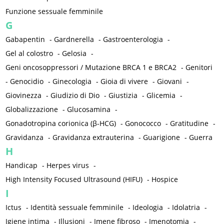
Funzione sessuale femminile
G
Gabapentin
-
Gardnerella
-
Gastroenterologia
-
Gel al colostro
-
Gelosia
-
Geni oncosoppressori / Mutazione BRCA 1 e BRCA2
-
Genitori
-
Genocidio
-
Ginecologia
-
Gioia di vivere
-
Giovani
-
Giovinezza
-
Giudizio di Dio
-
Giustizia
-
Glicemia
-
Globalizzazione
-
Glucosamina
-
Gonadotropina corionica (β-HCG)
-
Gonococco
-
Gratitudine
-
Gravidanza
-
Gravidanza extrauterina
-
Guarigione
-
Guerra
H
Handicap
-
Herpes virus
-
High Intensity Focused Ultrasound (HIFU)
-
Hospice
I
Ictus
-
Identità sessuale femminile
-
Ideologia
-
Idolatria
-
Igiene intima
-
Illusioni
-
Imene fibroso
-
Imenotomia
-