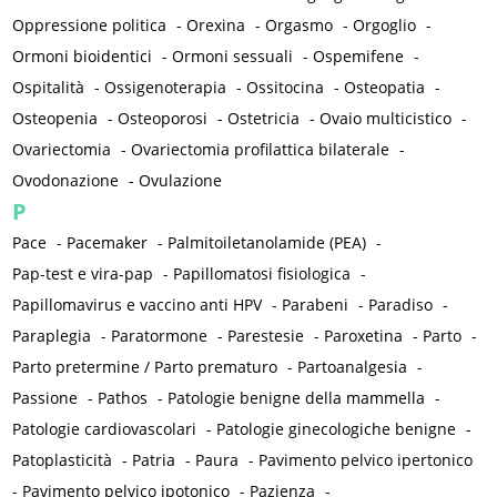
Oppressione politica
-
Orexina
-
Orgasmo
-
Orgoglio
-
Ormoni bioidentici
-
Ormoni sessuali
-
Ospemifene
-
Ospitalità
-
Ossigenoterapia
-
Ossitocina
-
Osteopatia
-
Osteopenia
-
Osteoporosi
-
Ostetricia
-
Ovaio multicistico
-
Ovariectomia
-
Ovariectomia profilattica bilaterale
-
Ovodonazione
-
Ovulazione
P
Pace
-
Pacemaker
-
Palmitoiletanolamide (PEA)
-
Pap-test e vira-pap
-
Papillomatosi fisiologica
-
Papillomavirus e vaccino anti HPV
-
Parabeni
-
Paradiso
-
Paraplegia
-
Paratormone
-
Parestesie
-
Paroxetina
-
Parto
-
Parto pretermine / Parto prematuro
-
Partoanalgesia
-
Passione
-
Pathos
-
Patologie benigne della mammella
-
Patologie cardiovascolari
-
Patologie ginecologiche benigne
-
Patoplasticità
-
Patria
-
Paura
-
Pavimento pelvico ipertonico
-
Pavimento pelvico ipotonico
-
Pazienza
-