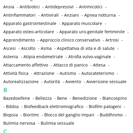
Ansia
-
Antibiotici
-
Antidepressivi
-
Antimicotici
-
Antinfiammatori
-
Antivirali
-
Anziani
-
Apnea notturna
-
Apparato gastrointestinale
-
Apparato muscolare
-
Apparato osteo-articolare
-
Apparato uro-genitale femminile
-
Apprendimento
-
Approccio clinico conservativo
-
Artrosi
-
Ascesi
-
Ascolto
-
Asma
-
Aspettativa di vita e di salute
-
Astenia
-
Atipia endometriale
-
Atrofia vulvo-vaginale
-
Attaccamento affettivo
-
Attacco di panico
-
Attesa
-
Attività fisica
-
Attrazione
-
Autismo
-
Autocateterismo
-
Autorealizzazione
-
Autorità
-
Avvento
-
Avversione sessuale
B
Bazedoxifene
-
Bellezza
-
Bene
-
Benedizione
-
Biancospino
-
Bibbia
-
Biofeedback elettromiografico
-
Biofilm patogeni
-
Biopsia
-
Bioritmi
-
Blocco del ganglio impari
-
Buddhismo
-
Bulimia nervosa
-
Bulimia sessuale
C