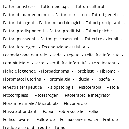
Fattori antistress
-
Fattori biologici
-
Fattori culturali
-
Fattori di mantenimento
-
Fattori di rischio
-
Fattori genetici
-
Fattori iatrogeni
-
Fattori neurobiologici
-
Fattori precipitanti
-
Fattori predisponenti
-
Fattori predittivi
-
Fattori psichici
-
Fattori psicogeni
-
Fattori psicosessuali
-
Fattori relazionali
-
Fattori teratogeni
-
Fecondazione assistita
-
Fecondazione naturale
-
Fede
-
Fegato
-
Felicità e infelicità
-
Femminicidio
-
Ferro
-
Fertilità e infertilità
-
Fezolinetant
-
Fiabe e leggende
-
Fibroadenoma
-
Fibroblasti
-
Fibroma
-
Fibromatosi uterina
-
Fibromialgia
-
Fiducia
-
Filosofia
-
Finestra terapeutica
-
Fisiopatologia
-
Fisioterapia
-
Fistola
-
Fitocomplessi
-
Fitoestrogeni
-
Fitoterapici e integratori
-
Flora intestinale / Microbiota
-
Fluconazolo
-
Flussi abbondanti
-
Fobia
-
Fobia sociale
-
Follia
-
Follicoli ovarici
-
Follow up
-
Formazione medica
-
Frattura
-
Freddo e colpi di freddo
-
Fumo
-