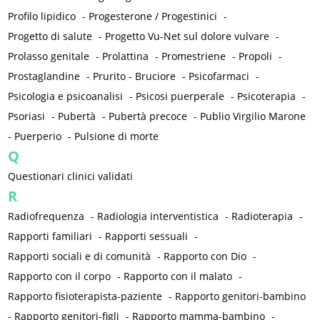
Profilo lipidico
-
Progesterone / Progestinici
-
Progetto di salute
-
Progetto Vu-Net sul dolore vulvare
-
Prolasso genitale
-
Prolattina
-
Promestriene
-
Propoli
-
Prostaglandine
-
Prurito - Bruciore
-
Psicofarmaci
-
Psicologia e psicoanalisi
-
Psicosi puerperale
-
Psicoterapia
-
Psoriasi
-
Pubertà
-
Pubertà precoce
-
Publio Virgilio Marone
-
Puerperio
-
Pulsione di morte
Q
Questionari clinici validati
R
Radiofrequenza
-
Radiologia interventistica
-
Radioterapia
-
Rapporti familiari
-
Rapporti sessuali
-
Rapporti sociali e di comunità
-
Rapporto con Dio
-
Rapporto con il corpo
-
Rapporto con il malato
-
Rapporto fisioterapista-paziente
-
Rapporto genitori-bambino
-
Rapporto genitori-figli
-
Rapporto mamma-bambino
-