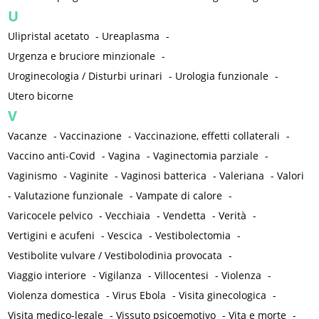
U
Ulipristal acetato
-
Ureaplasma
-
Urgenza e bruciore minzionale
-
Uroginecologia / Disturbi urinari
-
Urologia funzionale
-
Utero bicorne
V
Vacanze
-
Vaccinazione
-
Vaccinazione, effetti collaterali
-
Vaccino anti-Covid
-
Vagina
-
Vaginectomia parziale
-
Vaginismo
-
Vaginite
-
Vaginosi batterica
-
Valeriana
-
Valori
-
Valutazione funzionale
-
Vampate di calore
-
Varicocele pelvico
-
Vecchiaia
-
Vendetta
-
Verità
-
Vertigini e acufeni
-
Vescica
-
Vestibolectomia
-
Vestibolite vulvare / Vestibolodinia provocata
-
Viaggio interiore
-
Vigilanza
-
Villocentesi
-
Violenza
-
Violenza domestica
-
Virus Ebola
-
Visita ginecologica
-
Visita medico-legale
-
Vissuto psicoemotivo
-
Vita e morte
-