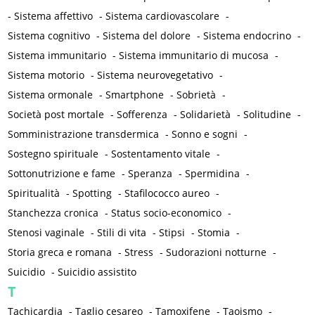
-
Sistema affettivo
-
Sistema cardiovascolare
-
Sistema cognitivo
-
Sistema del dolore
-
Sistema endocrino
-
Sistema immunitario
-
Sistema immunitario di mucosa
-
Sistema motorio
-
Sistema neurovegetativo
-
Sistema ormonale
-
Smartphone
-
Sobrietà
-
Società post mortale
-
Sofferenza
-
Solidarietà
-
Solitudine
-
Somministrazione transdermica
-
Sonno e sogni
-
Sostegno spirituale
-
Sostentamento vitale
-
Sottonutrizione e fame
-
Speranza
-
Spermidina
-
Spiritualità
-
Spotting
-
Stafilococco aureo
-
Stanchezza cronica
-
Status socio-economico
-
Stenosi vaginale
-
Stili di vita
-
Stipsi
-
Stomia
-
Storia greca e romana
-
Stress
-
Sudorazioni notturne
-
Suicidio
-
Suicidio assistito
T
Tachicardia
-
Taglio cesareo
-
Tamoxifene
-
Taoismo
-