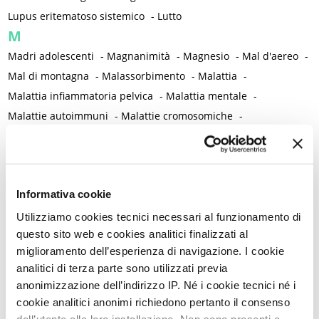
Lupus eritematoso sistemico
-
Lutto
M
Madri adolescenti
-
Magnanimità
-
Magnesio
-
Mal d'aereo
-
Mal di montagna
-
Malassorbimento
-
Malattia
-
Malattia infiammatoria pelvica
-
Malattia mentale
-
Malattie autoimmuni
-
Malattie cromosomiche
-
Malattie genetiche
-
Malattie metaboliche
-
Malattie neurologiche
-
Malattie reumatiche
-
Malattie sessualmente trasmesse
-
Male
-
Malformazioni
-
Informativa cookie
Malinconia
-
Martirio
-
Mascherina e distanziamento sociale
-
Massaggio
-
Mastectomia profilattica bilaterale
-
Mastociti
-
Utilizziamo cookies tecnici necessari al funzionamento di
questo sito web e cookies analitici finalizzati al
Mastodinia / Mastalgia
-
Mastopatia fibrocistica
-
Maternità
-
miglioramento dell’esperienza di navigazione. I cookie
Matrimonio non consumato
-
Medicina
-
Medicina di genere
analitici di terza parte sono utilizzati previa
-
Medicina di precisione
-
Medicina occidentale
-
anonimizzazione dell’indirizzo IP. Né i cookie tecnici né i
Medicina rigenerativa
-
Medicina tradizionale cinese
-
cookie analitici anonimi richiedono pertanto il consenso
Medico di famiglia
-
Meditazione
-
Melanosi vulvare
-
dell’utente alla loro installazione. Non sono presenti e