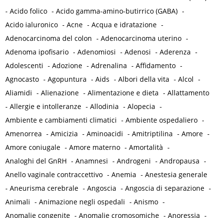
-
Acido folico
-
Acido gamma-amino-butirrico (GABA)
-
Acido ialuronico
-
Acne
-
Acqua e idratazione
-
Adenocarcinoma del colon
-
Adenocarcinoma uterino
-
Adenoma ipofisario
-
Adenomiosi
-
Adenosi
-
Aderenza
-
Adolescenti
-
Adozione
-
Adrenalina
-
Affidamento
-
Agnocasto
-
Agopuntura
-
Aids
-
Albori della vita
-
Alcol
-
Aliamidi
-
Alienazione
-
Alimentazione e dieta
-
Allattamento
-
Allergie e intolleranze
-
Allodinia
-
Alopecia
-
Ambiente e cambiamenti climatici
-
Ambiente ospedaliero
-
Amenorrea
-
Amicizia
-
Aminoacidi
-
Amitriptilina
-
Amore
-
Amore coniugale
-
Amore materno
-
Amortalità
-
Analoghi del GnRH
-
Anamnesi
-
Androgeni
-
Andropausa
-
Anello vaginale contraccettivo
-
Anemia
-
Anestesia generale
-
Aneurisma cerebrale
-
Angoscia
-
Angoscia di separazione
-
Animali
-
Animazione negli ospedali
-
Anismo
-
Anomalie congenite
-
Anomalie cromosomiche
-
Anoressia
-