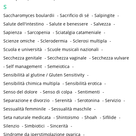
S
Saccharomyces boulardii
-
Sacrificio di sé
-
Salpingite
-
Salute dell'intestino
-
Salute e benessere
-
Salvezza
-
Sapienza
-
Sarcopenia
-
Sciatalgia catameniale
-
Scienze omiche
-
Sclerodermia
-
Sclerosi multipla
-
Scuola e università
-
Scuole musicali nazionali
-
Secchezza genitale
-
Secchezza vaginale
-
Secchezza vulvare
-
Self management
-
Semeiotica
-
Sensibilità al glutine / Gluten Sensitivity
-
Sensibilità chimica multipla
-
Sensibilità erotica
-
Senso del dolore
-
Senso di colpa
-
Sentimenti
-
Separazione e divorzio
-
Serenità
-
Serotonina
-
Servizio
-
Sessualità femminile
-
Sessualità maschile
-
Seta naturale medicata
-
Shintoismo
-
Shoah
-
Sifilide
-
Silenzio
-
Simbiotici
-
Sincerità
-
Sindrome da iperstimolazione ovarica
-