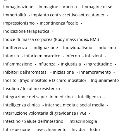
Immaginazione
-
Immagine corporea
-
Immagine di sé
-
Immortalità
-
Impianto contraccettivo sottocutaneo
-
Impressionismo
-
Incontinenza fecale
-
Indicazione terapeutica
-
Indice di massa corporea (Body mass index, BMI)
-
Indifferenza
-
Indignazione
-
Individualismo
-
Induismo
-
Infanzia
-
Infarto miocardico
-
Inferno
-
Infezioni
-
Infiammazione
-
Influenza
-
Ingiustizia
-
Ingratitudine
-
Inibitori dell'aromatasi
-
Iniziazione
-
Innamoramento
-
Inositoli (myo-inositolo e D-chiro-inositolo)
-
Inquinamento
-
Insulina / Insulino resistenza
-
Integrazione dei saperi in medicina
-
Intelligenza
-
Intelligenza clinica
-
Internet, media e social media
-
Interruzione volontaria di gravidanza (IVG)
-
Intestino / Salute dell'intestino
-
Intracrinologia
-
Introspezione
-
Invecchiamento
-
Invidia
-
Iodio
-