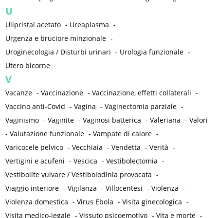
U
Ulipristal acetato
-
Ureaplasma
-
Urgenza e bruciore minzionale
-
Uroginecologia / Disturbi urinari
-
Urologia funzionale
-
Utero bicorne
V
Vacanze
-
Vaccinazione
-
Vaccinazione, effetti collaterali
-
Vaccino anti-Covid
-
Vagina
-
Vaginectomia parziale
-
Vaginismo
-
Vaginite
-
Vaginosi batterica
-
Valeriana
-
Valori
-
Valutazione funzionale
-
Vampate di calore
-
Varicocele pelvico
-
Vecchiaia
-
Vendetta
-
Verità
-
Vertigini e acufeni
-
Vescica
-
Vestibolectomia
-
Vestibolite vulvare / Vestibolodinia provocata
-
Viaggio interiore
-
Vigilanza
-
Villocentesi
-
Violenza
-
Violenza domestica
-
Virus Ebola
-
Visita ginecologica
-
Visita medico-legale
-
Vissuto psicoemotivo
-
Vita e morte
-