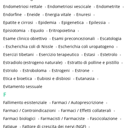
Endometriosi rettale
-
Endometriosi vescicale
-
Endometrite
-
Endorfine
-
Eneide
-
Energia vitale
-
Enuresi
-
Epatite e cirrosi
-
Epidemia
-
Epigenetica
-
Epilessia
-
Episiotomia
-
Equolo
-
Eritropoietina
-
Esame clinico obiettivo
-
Esami preconcezionali
-
Escatologia
-
Escherichia coli di Nissle
-
Escherichia coli uropatogeno
-
Esercizi tibetani
-
Esercizio terapeutico
-
Estasi
-
Estetrolo
-
Estradiolo (estrogeno naturale)
-
Estratto di polline e pistillo
-
Estriolo
-
Estroboloma
-
Estrogeni
-
Estrone
-
Etica e bioetica
-
Eubiosi e disbiosi
-
Eutanasia
-
Evitamento sessuale
F
Fallimento esistenziale
-
Farmaci / Autoprescrizione
-
Farmaci / Controindicazioni
-
Farmaci / Effetti collaterali
-
Farmaci biologici
-
Farmacisti / Farmaciste
-
Fascicolazione
-
Fatigue
-
Fattore di crescita dei nervi (NGF)
-