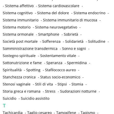
-
Sistema affettivo
-
Sistema cardiovascolare
-
Sistema cognitivo
-
Sistema del dolore
-
Sistema endocrino
-
Sistema immunitario
-
Sistema immunitario di mucosa
-
Sistema motorio
-
Sistema neurovegetativo
-
Sistema ormonale
-
Smartphone
-
Sobrietà
-
Società post mortale
-
Sofferenza
-
Solidarietà
-
Solitudine
-
Somministrazione transdermica
-
Sonno e sogni
-
Sostegno spirituale
-
Sostentamento vitale
-
Sottonutrizione e fame
-
Speranza
-
Spermidina
-
Spiritualità
-
Spotting
-
Stafilococco aureo
-
Stanchezza cronica
-
Status socio-economico
-
Stenosi vaginale
-
Stili di vita
-
Stipsi
-
Stomia
-
Storia greca e romana
-
Stress
-
Sudorazioni notturne
-
Suicidio
-
Suicidio assistito
T
Tachicardia
-
Taglio cesareo
-
Tamoxifene
-
Taoismo
-