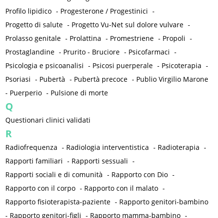
Profilo lipidico
-
Progesterone / Progestinici
-
Progetto di salute
-
Progetto Vu-Net sul dolore vulvare
-
Prolasso genitale
-
Prolattina
-
Promestriene
-
Propoli
-
Prostaglandine
-
Prurito - Bruciore
-
Psicofarmaci
-
Psicologia e psicoanalisi
-
Psicosi puerperale
-
Psicoterapia
-
Psoriasi
-
Pubertà
-
Pubertà precoce
-
Publio Virgilio Marone
-
Puerperio
-
Pulsione di morte
Q
Questionari clinici validati
R
Radiofrequenza
-
Radiologia interventistica
-
Radioterapia
-
Rapporti familiari
-
Rapporti sessuali
-
Rapporti sociali e di comunità
-
Rapporto con Dio
-
Rapporto con il corpo
-
Rapporto con il malato
-
Rapporto fisioterapista-paziente
-
Rapporto genitori-bambino
-
Rapporto genitori-figli
-
Rapporto mamma-bambino
-