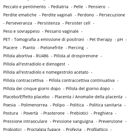
Peccato e pentimento
-
Pediatria
-
Pelle
-
Pensiero
-
Perdite ematiche
-
Perdite vaginali
-
Perdono
-
Persecuzione
-
Perseveranza
-
Persistenza
-
Persister cell
-
Peso e sovrappeso
-
Pessario vaginale
-
PET - Tomografia a emissione di positroni
-
Pet therapy
-
pH
-
Piacere
-
Pianto
-
Pielonefrite
-
Piercing
-
Pillola abortiva - RU486
-
Pillola al drospirenone
-
Pillola all'estradiolo e dienogest
-
Pillola all'estradiolo e nomegestrolo acetato
-
Pillola contraccettiva
-
Pillola contraccettiva continuativa
-
Pillola dei cinque giorni dopo
-
Pillola del giorno dopo
-
Placebo/Effetto placebo
-
Placenta / Anomalie della placenta
-
Poesia
-
Polimenorrea
-
Polipo
-
Politica
-
Politica sanitaria
-
Postura
-
Povertà
-
Prasterone
-
Prebiotici
-
Preghiera
-
Pressione intraoculare
-
Pressione sanguigna
-
Prevenzione
-
Probiotici
-
Proctalgia fugace
-
Profezia
-
Profilattico
-