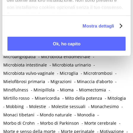
Melatonina
-
Memoria
-
Memoria morale
-
non installiamo cookies opzionali senza il tuo consenso.
Per maggiori informazioni ti invitiamo a leggere
Menarca e pubertà
-
Menopausa e premenopausa
-
la nostra
Cookie Policy
.
Menopausa iatrogena
-
Menopausa precoce
-
Mostra dettagli
Menopausa temporanea preoperatoria
-
Menopausa temporanea terapeutica
-
Menzogna
-
Ok, ho capito
Mestruazione retrograda
-
Metabolismo
-
Mialgia
-
Microangiopatia
-
Microbiota endometriale
-
Microbiota intestinale
-
Microbiota urinario
-
Microbiota vulvo-vaginale
-
Microglia
-
Microtrombosi
-
Mielofibrosi primaria
-
Migrazioni
-
Minaccia d'aborto
-
Mindfulness
-
Minipillola
-
Mioma
-
Miomectomia
-
Mirtillo rosso
-
Misericordia
-
Mito della potenza
-
Mitologia
-
Mobbing
-
Molestie
-
Molestie sessuali
-
Monachesimo
-
Monaci tibetani
-
Mondo naturale
-
Monodia
-
Morbo di Crohn
-
Morbo di Parkinson
-
Morte cerebrale
-
Morte e senso della morte
-
Morte perinatale
-
Motivazione
-