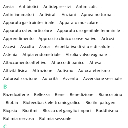
Ansia
-
Antibiotici
-
Antidepressivi
-
Antimicotici
-
Antinfiammatori
-
Antivirali
-
Anziani
-
Apnea notturna
-
Apparato gastrointestinale
-
Apparato muscolare
-
Apparato osteo-articolare
-
Apparato uro-genitale femminile
-
Apprendimento
-
Approccio clinico conservativo
-
Artrosi
-
Ascesi
-
Ascolto
-
Asma
-
Aspettativa di vita e di salute
-
Astenia
-
Atipia endometriale
-
Atrofia vulvo-vaginale
-
Attaccamento affettivo
-
Attacco di panico
-
Attesa
-
Attività fisica
-
Attrazione
-
Autismo
-
Autocateterismo
-
Autorealizzazione
-
Autorità
-
Avvento
-
Avversione sessuale
B
Bazedoxifene
-
Bellezza
-
Bene
-
Benedizione
-
Biancospino
-
Bibbia
-
Biofeedback elettromiografico
-
Biofilm patogeni
-
Biopsia
-
Bioritmi
-
Blocco del ganglio impari
-
Buddhismo
-
Bulimia nervosa
-
Bulimia sessuale
C