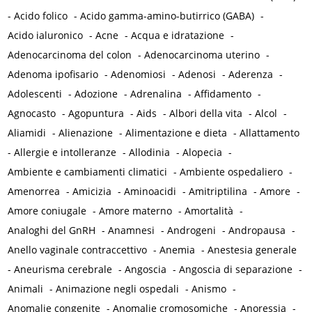
-
Acido folico
-
Acido gamma-amino-butirrico (GABA)
-
Acido ialuronico
-
Acne
-
Acqua e idratazione
-
Adenocarcinoma del colon
-
Adenocarcinoma uterino
-
Adenoma ipofisario
-
Adenomiosi
-
Adenosi
-
Aderenza
-
Adolescenti
-
Adozione
-
Adrenalina
-
Affidamento
-
Agnocasto
-
Agopuntura
-
Aids
-
Albori della vita
-
Alcol
-
Aliamidi
-
Alienazione
-
Alimentazione e dieta
-
Allattamento
-
Allergie e intolleranze
-
Allodinia
-
Alopecia
-
Ambiente e cambiamenti climatici
-
Ambiente ospedaliero
-
Amenorrea
-
Amicizia
-
Aminoacidi
-
Amitriptilina
-
Amore
-
Amore coniugale
-
Amore materno
-
Amortalità
-
Analoghi del GnRH
-
Anamnesi
-
Androgeni
-
Andropausa
-
Anello vaginale contraccettivo
-
Anemia
-
Anestesia generale
-
Aneurisma cerebrale
-
Angoscia
-
Angoscia di separazione
-
Animali
-
Animazione negli ospedali
-
Anismo
-
Anomalie congenite
-
Anomalie cromosomiche
-
Anoressia
-