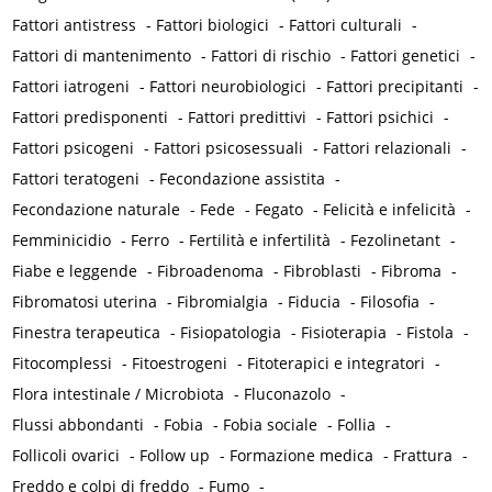
Fattori antistress
-
Fattori biologici
-
Fattori culturali
-
Fattori di mantenimento
-
Fattori di rischio
-
Fattori genetici
-
Fattori iatrogeni
-
Fattori neurobiologici
-
Fattori precipitanti
-
Fattori predisponenti
-
Fattori predittivi
-
Fattori psichici
-
Fattori psicogeni
-
Fattori psicosessuali
-
Fattori relazionali
-
Fattori teratogeni
-
Fecondazione assistita
-
Fecondazione naturale
-
Fede
-
Fegato
-
Felicità e infelicità
-
Femminicidio
-
Ferro
-
Fertilità e infertilità
-
Fezolinetant
-
Fiabe e leggende
-
Fibroadenoma
-
Fibroblasti
-
Fibroma
-
Fibromatosi uterina
-
Fibromialgia
-
Fiducia
-
Filosofia
-
Finestra terapeutica
-
Fisiopatologia
-
Fisioterapia
-
Fistola
-
Fitocomplessi
-
Fitoestrogeni
-
Fitoterapici e integratori
-
Flora intestinale / Microbiota
-
Fluconazolo
-
Flussi abbondanti
-
Fobia
-
Fobia sociale
-
Follia
-
Follicoli ovarici
-
Follow up
-
Formazione medica
-
Frattura
-
Freddo e colpi di freddo
-
Fumo
-