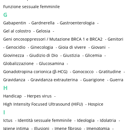
Funzione sessuale femminile
G
Gabapentin
-
Gardnerella
-
Gastroenterologia
-
Gel al colostro
-
Gelosia
-
Geni oncosoppressori / Mutazione BRCA 1 e BRCA2
-
Genitori
-
Genocidio
-
Ginecologia
-
Gioia di vivere
-
Giovani
-
Giovinezza
-
Giudizio di Dio
-
Giustizia
-
Glicemia
-
Globalizzazione
-
Glucosamina
-
Gonadotropina corionica (β-HCG)
-
Gonococco
-
Gratitudine
-
Gravidanza
-
Gravidanza extrauterina
-
Guarigione
-
Guerra
H
Handicap
-
Herpes virus
-
High Intensity Focused Ultrasound (HIFU)
-
Hospice
I
Ictus
-
Identità sessuale femminile
-
Ideologia
-
Idolatria
-
Igiene intima
-
Illusioni
-
Imene fibroso
-
Imenotomia
-