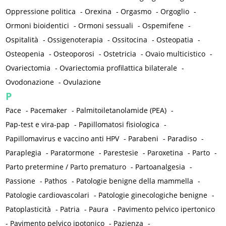
Oppressione politica
-
Orexina
-
Orgasmo
-
Orgoglio
-
Ormoni bioidentici
-
Ormoni sessuali
-
Ospemifene
-
Ospitalità
-
Ossigenoterapia
-
Ossitocina
-
Osteopatia
-
Osteopenia
-
Osteoporosi
-
Ostetricia
-
Ovaio multicistico
-
Ovariectomia
-
Ovariectomia profilattica bilaterale
-
Ovodonazione
-
Ovulazione
P
Pace
-
Pacemaker
-
Palmitoiletanolamide (PEA)
-
Pap-test e vira-pap
-
Papillomatosi fisiologica
-
Papillomavirus e vaccino anti HPV
-
Parabeni
-
Paradiso
-
Paraplegia
-
Paratormone
-
Parestesie
-
Paroxetina
-
Parto
-
Parto pretermine / Parto prematuro
-
Partoanalgesia
-
Passione
-
Pathos
-
Patologie benigne della mammella
-
Patologie cardiovascolari
-
Patologie ginecologiche benigne
-
Patoplasticità
-
Patria
-
Paura
-
Pavimento pelvico ipertonico
-
Pavimento pelvico ipotonico
-
Pazienza
-