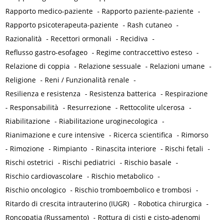
Rapporto medico-paziente
-
Rapporto paziente-paziente
-
Rapporto psicoterapeuta-paziente
-
Rash cutaneo
-
Razionalità
-
Recettori ormonali
-
Recidiva
-
Reflusso gastro-esofageo
-
Regime contraccettivo esteso
-
Relazione di coppia
-
Relazione sessuale
-
Relazioni umane
-
Religione
-
Reni / Funzionalità renale
-
Resilienza e resistenza
-
Resistenza batterica
-
Respirazione
-
Responsabilità
-
Resurrezione
-
Rettocolite ulcerosa
-
Riabilitazione
-
Riabilitazione uroginecologica
-
Rianimazione e cure intensive
-
Ricerca scientifica
-
Rimorso
-
Rimozione
-
Rimpianto
-
Rinascita interiore
-
Rischi fetali
-
Rischi ostetrici
-
Rischi pediatrici
-
Rischio basale
-
Rischio cardiovascolare
-
Rischio metabolico
-
Rischio oncologico
-
Rischio tromboembolico e trombosi
-
Ritardo di crescita intrauterino (IUGR)
-
Robotica chirurgica
-
Roncopatia (Russamento)
-
Rottura di cisti e cisto-adenomi