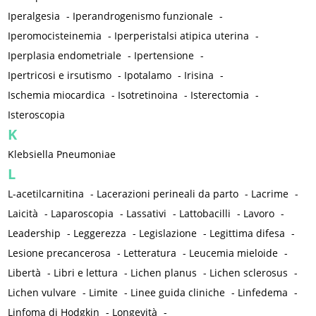
Iperalgesia
-
Iperandrogenismo funzionale
-
Iperomocisteinemia
-
Iperperistalsi atipica uterina
-
Iperplasia endometriale
-
Ipertensione
-
Ipertricosi e irsutismo
-
Ipotalamo
-
Irisina
-
Ischemia miocardica
-
Isotretinoina
-
Isterectomia
-
Isteroscopia
K
Klebsiella Pneumoniae
L
L-acetilcarnitina
-
Lacerazioni perineali da parto
-
Lacrime
-
Laicità
-
Laparoscopia
-
Lassativi
-
Lattobacilli
-
Lavoro
-
Leadership
-
Leggerezza
-
Legislazione
-
Legittima difesa
-
Lesione precancerosa
-
Letteratura
-
Leucemia mieloide
-
Libertà
-
Libri e lettura
-
Lichen planus
-
Lichen sclerosus
-
Lichen vulvare
-
Limite
-
Linee guida cliniche
-
Linfedema
-
Linfoma di Hodgkin
-
Longevità
-