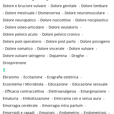
Dolore e bruciore vulvare
-
Dolore genitale
-
Dolore lombare
-
Dolore mestruale / Dismenorrea
-
Dolore neuromuscolare
-
Dolore neuropatico
-
Dolore nocicettivo
-
Dolore nociplastico
-
Dolore osteo-articolare
-
Dolore ovulatorio
-
Dolore pelvico acuto
-
Dolore pelvico cronico
-
Dolore post operatorio
-
Dolore post parto
-
Dolore psicogeno
-
Dolore somatico
-
Dolore viscerale
-
Dolore vulvare
-
Dolore vulvare iatrogeno
-
Dopamina
-
Droghe
-
Drospirenone
E
Ebraismo
-
Eccitazione
-
Ecografia ostetrica
-
Ecosistema / Microbiota
-
Educazione
-
Educazione sessuale
-
Efficacia contraccettiva
-
Elettroanalgesia
-
Emarginazione
-
Ematuria
-
Embolizzazione
-
Emicrania con e senza aura
-
Emorragia cerebrale
-
Emorragia intra partum
-
Emorroidi e ragadi
-
Emozioni
-
Endometrio
-
Endometriosi
-