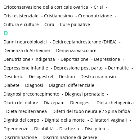
Crioconservazione della corticale ovarica
-
Crisi
-
Crisi esistenziale
-
Cristianesimo
-
Crononutrizione
-
Cultura e culture
-
Cura
-
Cure palliative
D
Danni neurobiologici
-
Deidroepiandrosterone (DHEA)
-
Demenza di Alzheimer
-
Demenza vascolare
-
Denutrizione / Indigenza
-
Deportazione
-
Depressione
-
Depressione infantile
-
Depressione post parto
-
Dermatite
-
Desiderio
-
Desogestrel
-
Destino
-
Destro mannosio
-
Diabete
-
Diagnosi
-
Diagnosi differenziale
-
Diagnosi preconcepimento
-
Diagnosi prenatale
-
Diario del dolore
-
Diazepam
-
Dienogest
-
Dieta chetogenica
-
Dieta mediterranea
-
Difetti del tubo neurale / Spina bifida
-
Dignità del corpo
-
Dignità della morte
-
Dilatatori vaginali
-
Dipendenze
-
Disabilità
-
Dischezia
-
Disciplina
-
Discriminazione
-
Discriminazione di genere
-