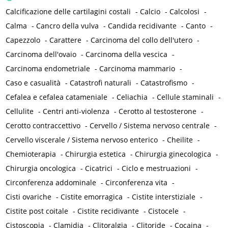
Calcificazione delle cartilagini costali
-
Calcio
-
Calcolosi
-
Calma
-
Cancro della vulva
-
Candida recidivante
-
Canto
-
Capezzolo
-
Carattere
-
Carcinoma del collo dell'utero
-
Carcinoma dell'ovaio
-
Carcinoma della vescica
-
Carcinoma endometriale
-
Carcinoma mammario
-
Caso e casualità
-
Catastrofi naturali
-
Catastrofismo
-
Cefalea e cefalea catameniale
-
Celiachia
-
Cellule staminali
-
Cellulite
-
Centri anti-violenza
-
Cerotto al testosterone
-
Cerotto contraccettivo
-
Cervello / Sistema nervoso centrale
-
Cervello viscerale / Sistema nervoso enterico
-
Cheilite
-
Chemioterapia
-
Chirurgia estetica
-
Chirurgia ginecologica
-
Chirurgia oncologica
-
Cicatrici
-
Ciclo e mestruazioni
-
Circonferenza addominale
-
Circonferenza vita
-
Cisti ovariche
-
Cistite emorragica
-
Cistite interstiziale
-
Cistite post coitale
-
Cistite recidivante
-
Cistocele
-
Cistoscopia
-
Clamidia
-
Clitoralgia
-
Clitoride
-
Cocaina
-