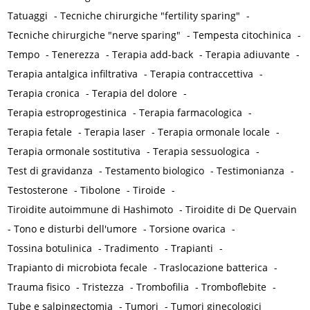
Tatuaggi
-
Tecniche chirurgiche "fertility sparing"
-
Tecniche chirurgiche "nerve sparing"
-
Tempesta citochinica
-
Tempo
-
Tenerezza
-
Terapia add-back
-
Terapia adiuvante
-
Terapia antalgica infiltrativa
-
Terapia contraccettiva
-
Terapia cronica
-
Terapia del dolore
-
Terapia estroprogestinica
-
Terapia farmacologica
-
Terapia fetale
-
Terapia laser
-
Terapia ormonale locale
-
Terapia ormonale sostitutiva
-
Terapia sessuologica
-
Test di gravidanza
-
Testamento biologico
-
Testimonianza
-
Testosterone
-
Tibolone
-
Tiroide
-
Tiroidite autoimmune di Hashimoto
-
Tiroidite di De Quervain
-
Tono e disturbi dell'umore
-
Torsione ovarica
-
Tossina botulinica
-
Tradimento
-
Trapianti
-
Trapianto di microbiota fecale
-
Traslocazione batterica
-
Trauma fisico
-
Tristezza
-
Trombofilia
-
Tromboflebite
-
Tube e salpingectomia
-
Tumori
-
Tumori ginecologici