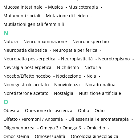
Mucosa intestinale
-
Musica
-
Musicoterapia
-
Mutamenti sociali
-
Mutazione di Leiden
-
Mutilazioni genitali femminili
N
Natura
-
Neuroinfiammazione
-
Neuroni specchio
-
Neuropatia diabetica
-
Neuropatia periferica
-
Neuropatia post-erpetica
-
Neuroplasticità
-
Neurotropismo
-
Nevralgia post erpetica
-
Nichilismo
-
Nicturia
-
Nocebo/Effetto nocebo
-
Nocicezione
-
Noia
-
Nomegestrolo acetato
-
Nonviolenza
-
Noradrenalina
-
Noretisterone acetato
-
Nostalgia
-
Nutrizione artificiale
O
Obesità
-
Obiezione di coscienza
-
Oblio
-
Odio
-
Olfatto / Feromoni / Anosmia
-
Oli essenziali e aromaterapia
-
Oligomenorrea
-
Omega 3 / Omega 6
-
Omicidio
-
Omocisteina
-
Omosessualità
-
Oncologia ginecologica
-