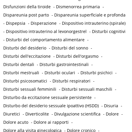
Disfunzioni della tiroide
-
Dismenorrea primaria
-
Dispareunia post parto
-
Dispareunia superficiale e profonda
-
Dispepsia
-
Disperazione
-
Dispositivo intrauterino (spirale)
-
Dispositivo intrauterino al levonorgestrel
-
Disturbi cognitivi
-
Disturbi del comportamento alimentare
-
Disturbi del desiderio
-
Disturbi del sonno
-
Disturbi dell'eccitazione
-
Disturbi dell'orgasmo
-
Disturbi dentali
-
Disturbi gastrointestinali
-
Disturbi mestruali
-
Disturbi oculari
-
Disturbi psichici
-
Disturbi psicosomatici
-
Disturbi respiratori
-
Disturbi sessuali femminili
-
Disturbi sessuali maschili
-
Disturbo da eccitazione sessuale persistente
-
Disturbo del desiderio sessuale ipoattivo (HSDD)
-
Disuria
-
Diuretici
-
Diverticolite
-
Divulgazione scientifica
-
Dolore
-
Dolore acuto
-
Dolore ai rapporti
-
Dolore alla visita ginecologica
-
Dolore cronico
-