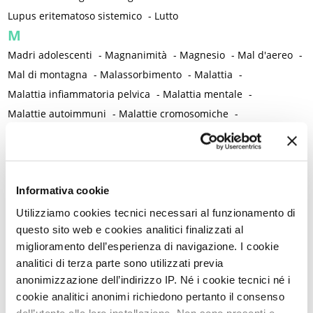
Lupus eritematoso sistemico
-
Lutto
M
Madri adolescenti
-
Magnanimità
-
Magnesio
-
Mal d'aereo
-
Mal di montagna
-
Malassorbimento
-
Malattia
-
Malattia infiammatoria pelvica
-
Malattia mentale
-
Malattie autoimmuni
-
Malattie cromosomiche
-
Malattie genetiche
-
Malattie metaboliche
-
Malattie neurologiche
-
Malattie reumatiche
-
Malattie sessualmente trasmesse
-
Male
-
Malformazioni
-
Informativa cookie
Malinconia
-
Martirio
-
Mascherina e distanziamento sociale
-
Massaggio
-
Mastectomia profilattica bilaterale
-
Mastociti
-
Utilizziamo cookies tecnici necessari al funzionamento di
questo sito web e cookies analitici finalizzati al
Mastodinia / Mastalgia
-
Mastopatia fibrocistica
-
Maternità
-
miglioramento dell’esperienza di navigazione. I cookie
Matrimonio non consumato
-
Medicina
-
Medicina di genere
analitici di terza parte sono utilizzati previa
-
Medicina di precisione
-
Medicina occidentale
-
anonimizzazione dell’indirizzo IP. Né i cookie tecnici né i
Medicina rigenerativa
-
Medicina tradizionale cinese
-
cookie analitici anonimi richiedono pertanto il consenso
Medico di famiglia
-
Meditazione
-
Melanosi vulvare
-
dell’utente alla loro installazione. Non sono presenti e