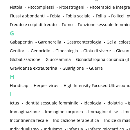
Fistola
-
Fitocomplessi
-
Fitoestrogeni
-
Fitoterapici e integra
Flussi abbondanti
-
Fobia
-
Fobia sociale
-
Follia
-
Follicoli o
Freddo e colpi di freddo
-
Fumo
-
Funzione sessuale femmin
G
Gabapentin
-
Gardnerella
-
Gastroenterologia
-
Gel al colos
Genitori
-
Genocidio
-
Ginecologia
-
Gioia di vivere
-
Giovan
Globalizzazione
-
Glucosamina
-
Gonadotropina corionica (β
Gravidanza extrauterina
-
Guarigione
-
Guerra
H
Handicap
-
Herpes virus
-
High Intensity Focused Ultrasound
I
Ictus
-
Identità sessuale femminile
-
Ideologia
-
Idolatria
-
I
Immaginazione
-
Immagine corporea
-
Immagine di sé
-
Imm
Incontinenza fecale
-
Indicazione terapeutica
-
Indice di ma
Individualismo
-
Induismo
-
Infanzia
-
Infarto miocardico
-