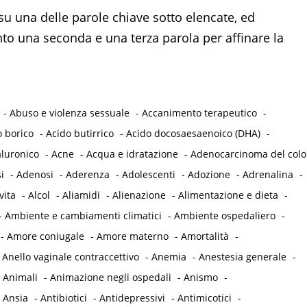
su una delle parole chiave sotto elencate, ed
 una seconda e una terza parola per affinare la
-
Abuso e violenza sessuale
-
Accanimento terapeutico
-
o borico
-
Acido butirrico
-
Acido docosaesaenoico (DHA)
-
aluronico
-
Acne
-
Acqua e idratazione
-
Adenocarcinoma del col
i
-
Adenosi
-
Aderenza
-
Adolescenti
-
Adozione
-
Adrenalina
-
vita
-
Alcol
-
Aliamidi
-
Alienazione
-
Alimentazione e dieta
-
-
Ambiente e cambiamenti climatici
-
Ambiente ospedaliero
-
-
Amore coniugale
-
Amore materno
-
Amortalità
-
-
Anello vaginale contraccettivo
-
Anemia
-
Anestesia generale
-
-
Animali
-
Animazione negli ospedali
-
Anismo
-
-
Ansia
-
Antibiotici
-
Antidepressivi
-
Antimicotici
-