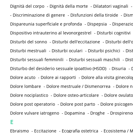
Dignità del corpo
-
Dignità della morte
-
Dilatatori vaginali
-
Discriminazione di genere
-
Disfunzioni della tiroide
-
Dism
Dispareunia superficiale e profonda
-
Dispepsia
-
Disperazi
Dispositivo intrauterino al levonorgestrel
-
Disturbi cognitivi
Disturbi del sonno
-
Disturbi dell'eccitazione
-
Disturbi dell
Disturbi mestruali
-
Disturbi oculari
-
Disturbi psichici
-
Dis
Disturbi sessuali femminili
-
Disturbi sessuali maschili
-
Dis
Disturbo del desiderio sessuale ipoattivo (HSDD)
-
Disuria
-
D
Dolore acuto
-
Dolore ai rapporti
-
Dolore alla visita ginecolo
Dolore lombare
-
Dolore mestruale / Dismenorrea
-
Dolore 
Dolore nociplastico
-
Dolore osteo-articolare
-
Dolore ovulato
Dolore post operatorio
-
Dolore post parto
-
Dolore psicogen
Dolore vulvare iatrogeno
-
Dopamina
-
Droghe
-
Drospireno
E
Ebraismo
-
Eccitazione
-
Ecografia ostetrica
-
Ecosistema / M