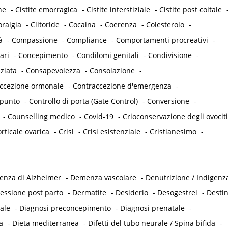
he
-
Cistite emorragica
-
Cistite interstiziale
-
Cistite post coitale
oralgia
-
Clitoride
-
Cocaina
-
Coerenza
-
Colesterolo
-
à
-
Compassione
-
Compliance
-
Comportamenti procreativi
-
ari
-
Concepimento
-
Condilomi genitali
-
Condivisione
-
ziata
-
Consapevolezza
-
Consolazione
-
accezione ormonale
-
Contraccezione d'emergenza
-
punto
-
Controllo di porta (Gate Control)
-
Conversione
-
-
Counselling medico
-
Covid-19
-
Crioconservazione degli ovociti
rticale ovarica
-
Crisi
-
Crisi esistenziale
-
Cristianesimo
-
nza di Alzheimer
-
Demenza vascolare
-
Denutrizione / Indigenz
essione post parto
-
Dermatite
-
Desiderio
-
Desogestrel
-
Desti
ale
-
Diagnosi preconcepimento
-
Diagnosi prenatale
-
a
-
Dieta mediterranea
-
Difetti del tubo neurale / Spina bifida
-