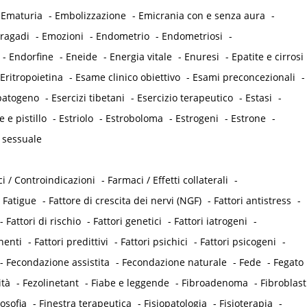
-
Ematuria
-
Embolizzazione
-
Emicrania con e senza aura
-
 ragadi
-
Emozioni
-
Endometrio
-
Endometriosi
-
-
Endorfine
-
Eneide
-
Energia vitale
-
Enuresi
-
Epatite e cirrosi
Eritropoietina
-
Esame clinico obiettivo
-
Esami preconcezionali
-
opatogeno
-
Esercizi tibetani
-
Esercizio terapeutico
-
Estasi
-
e e pistillo
-
Estriolo
-
Estroboloma
-
Estrogeni
-
Estrone
-
 sessuale
i / Controindicazioni
-
Farmaci / Effetti collaterali
-
-
Fatigue
-
Fattore di crescita dei nervi (NGF)
-
Fattori antistress
-
-
Fattori di rischio
-
Fattori genetici
-
Fattori iatrogeni
-
nenti
-
Fattori predittivi
-
Fattori psichici
-
Fattori psicogeni
-
-
Fecondazione assistita
-
Fecondazione naturale
-
Fede
-
Fegato
ità
-
Fezolinetant
-
Fiabe e leggende
-
Fibroadenoma
-
Fibroblast
losofia
-
Finestra terapeutica
-
Fisiopatologia
-
Fisioterapia
-