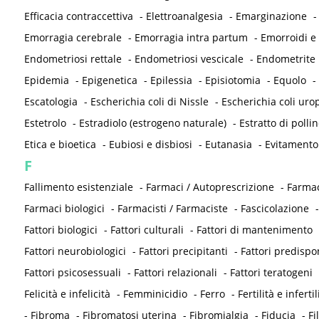
Efficacia contraccettiva
-
Elettroanalgesia
-
Emarginazione
Emorragia cerebrale
-
Emorragia intra partum
-
Emorroidi e
Endometriosi rettale
-
Endometriosi vescicale
-
Endometrite
Epidemia
-
Epigenetica
-
Epilessia
-
Episiotomia
-
Equolo
-
Escatologia
-
Escherichia coli di Nissle
-
Escherichia coli ur
Estetrolo
-
Estradiolo (estrogeno naturale)
-
Estratto di pollin
Etica e bioetica
-
Eubiosi e disbiosi
-
Eutanasia
-
Evitamento
F
Fallimento esistenziale
-
Farmaci / Autoprescrizione
-
Farmac
Farmaci biologici
-
Farmacisti / Farmaciste
-
Fascicolazione
Fattori biologici
-
Fattori culturali
-
Fattori di mantenimento
Fattori neurobiologici
-
Fattori precipitanti
-
Fattori predispo
Fattori psicosessuali
-
Fattori relazionali
-
Fattori teratogeni
Felicità e infelicità
-
Femminicidio
-
Ferro
-
Fertilità e infertil
-
Fibroma
-
Fibromatosi uterina
-
Fibromialgia
-
Fiducia
-
Fi