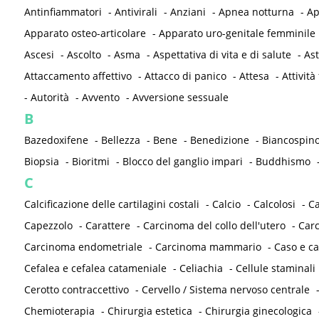
Antinfiammatori
-
Antivirali
-
Anziani
-
Apnea notturna
-
Ap
Apparato osteo-articolare
-
Apparato uro-genitale femminile
Ascesi
-
Ascolto
-
Asma
-
Aspettativa di vita e di salute
-
As
Attaccamento affettivo
-
Attacco di panico
-
Attesa
-
Attività 
-
Autorità
-
Avvento
-
Avversione sessuale
B
Bazedoxifene
-
Bellezza
-
Bene
-
Benedizione
-
Biancospin
Biopsia
-
Bioritmi
-
Blocco del ganglio impari
-
Buddhismo
C
Calcificazione delle cartilagini costali
-
Calcio
-
Calcolosi
-
C
Capezzolo
-
Carattere
-
Carcinoma del collo dell'utero
-
Carc
Carcinoma endometriale
-
Carcinoma mammario
-
Caso e ca
Cefalea e cefalea catameniale
-
Celiachia
-
Cellule staminali
Cerotto contraccettivo
-
Cervello / Sistema nervoso centrale
Chemioterapia
-
Chirurgia estetica
-
Chirurgia ginecologica