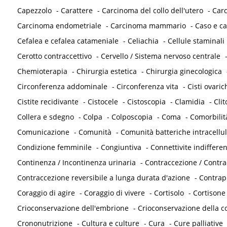
Capezzolo
-
Carattere
-
Carcinoma del collo dell'utero
-
Carc
Carcinoma endometriale
-
Carcinoma mammario
-
Caso e ca
Cefalea e cefalea catameniale
-
Celiachia
-
Cellule staminali
Cerotto contraccettivo
-
Cervello / Sistema nervoso centrale
Chemioterapia
-
Chirurgia estetica
-
Chirurgia ginecologica
Circonferenza addominale
-
Circonferenza vita
-
Cisti ovaric
Cistite recidivante
-
Cistocele
-
Cistoscopia
-
Clamidia
-
Clit
Collera e sdegno
-
Colpa
-
Colposcopia
-
Coma
-
Comorbilit
Comunicazione
-
Comunità
-
Comunità batteriche intracellul
Condizione femminile
-
Congiuntiva
-
Connettivite indifferen
Continenza / Incontinenza urinaria
-
Contraccezione / Contr
Contraccezione reversibile a lunga durata d'azione
-
Contrap
Coraggio di agire
-
Coraggio di vivere
-
Cortisolo
-
Cortisone
Crioconservazione dell'embrione
-
Crioconservazione della co
Crononutrizione
-
Cultura e culture
-
Cura
-
Cure palliative