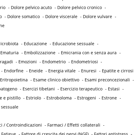
rio
-
Dolore pelvico acuto
-
Dolore pelvico cronico
-
o
-
Dolore somatico
-
Dolore viscerale
-
Dolore vulvare
-
ne
icrobiota
-
Educazione
-
Educazione sessuale
-
-
Ematuria
-
Embolizzazione
-
Emicrania con e senza aura
-
 ragadi
-
Emozioni
-
Endometrio
-
Endometriosi
-
-
Endorfine
-
Eneide
-
Energia vitale
-
Enuresi
-
Epatite e cirrosi
Eritropoietina
-
Esame clinico obiettivo
-
Esami preconcezionali
-
opatogeno
-
Esercizi tibetani
-
Esercizio terapeutico
-
Estasi
-
e e pistillo
-
Estriolo
-
Estroboloma
-
Estrogeni
-
Estrone
-
 sessuale
i / Controindicazioni
-
Farmaci / Effetti collaterali
-
-
Fatigue
-
Fattore di crescita dei nervi (NGF)
-
Fattori antistress
-