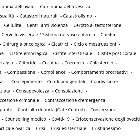
inoma dell'ovaio
-
Carcinoma della vescica
-
sualità
-
Catastrofi naturali
-
Catastrofismo
-
-
Cellulite
-
Centri anti-violenza
-
Cerotto al testosterone
-
-
Cervello viscerale / Sistema nervoso enterico
-
Cheilite
-
-
Chirurgia oncologica
-
Cicatrici
-
Ciclo e mestruazioni
-
he
-
Cistite emorragica
-
Cistite interstiziale
-
Cistite post coitale
oralgia
-
Clitoride
-
Cocaina
-
Coerenza
-
Colesterolo
-
à
-
Compassione
-
Compliance
-
Comportamenti procreativi
-
ari
-
Concepimento
-
Condilomi genitali
-
Condivisione
-
ziata
-
Consapevolezza
-
Consolazione
-
accezione ormonale
-
Contraccezione d'emergenza
-
punto
-
Controllo di porta (Gate Control)
-
Conversione
-
-
Counselling medico
-
Covid-19
-
Crioconservazione degli ovociti
rticale ovarica
-
Crisi
-
Crisi esistenziale
-
Cristianesimo
-