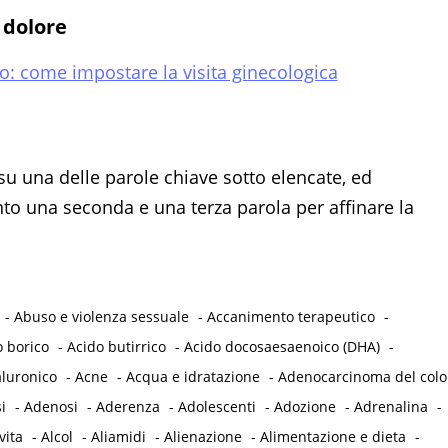
 dolore
rio: come impostare la visita ginecologica
su una delle parole chiave sotto elencate, ed
 una seconda e una terza parola per affinare la
-
Abuso e violenza sessuale
-
Accanimento terapeutico
-
o borico
-
Acido butirrico
-
Acido docosaesaenoico (DHA)
-
aluronico
-
Acne
-
Acqua e idratazione
-
Adenocarcinoma del col
i
-
Adenosi
-
Aderenza
-
Adolescenti
-
Adozione
-
Adrenalina
-
vita
-
Alcol
-
Aliamidi
-
Alienazione
-
Alimentazione e dieta
-