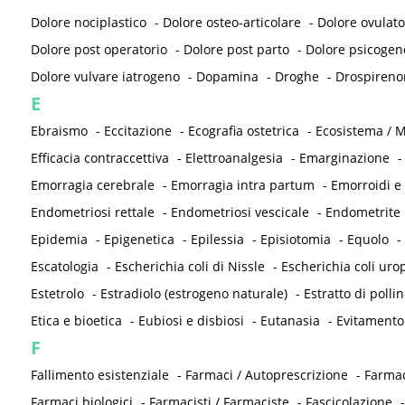
Dolore nociplastico
-
Dolore osteo-articolare
-
Dolore ovulato
Dolore post operatorio
-
Dolore post parto
-
Dolore psicogen
Dolore vulvare iatrogeno
-
Dopamina
-
Droghe
-
Drospireno
E
Ebraismo
-
Eccitazione
-
Ecografia ostetrica
-
Ecosistema / M
Efficacia contraccettiva
-
Elettroanalgesia
-
Emarginazione
Emorragia cerebrale
-
Emorragia intra partum
-
Emorroidi e
Endometriosi rettale
-
Endometriosi vescicale
-
Endometrite
Epidemia
-
Epigenetica
-
Epilessia
-
Episiotomia
-
Equolo
-
Escatologia
-
Escherichia coli di Nissle
-
Escherichia coli ur
Estetrolo
-
Estradiolo (estrogeno naturale)
-
Estratto di pollin
Etica e bioetica
-
Eubiosi e disbiosi
-
Eutanasia
-
Evitamento
F
Fallimento esistenziale
-
Farmaci / Autoprescrizione
-
Farmac
Farmaci biologici
-
Farmacisti / Farmaciste
-
Fascicolazione