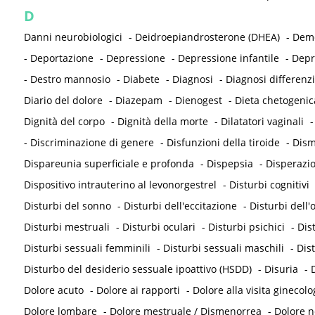
D
Danni neurobiologici
-
Deidroepiandrosterone (DHEA)
-
Deme
-
Deportazione
-
Depressione
-
Depressione infantile
-
Depr
-
Destro mannosio
-
Diabete
-
Diagnosi
-
Diagnosi differenzi
Diario del dolore
-
Diazepam
-
Dienogest
-
Dieta chetogenic
Dignità del corpo
-
Dignità della morte
-
Dilatatori vaginali
-
Discriminazione di genere
-
Disfunzioni della tiroide
-
Dism
Dispareunia superficiale e profonda
-
Dispepsia
-
Disperazi
Dispositivo intrauterino al levonorgestrel
-
Disturbi cognitivi
Disturbi del sonno
-
Disturbi dell'eccitazione
-
Disturbi dell
Disturbi mestruali
-
Disturbi oculari
-
Disturbi psichici
-
Dis
Disturbi sessuali femminili
-
Disturbi sessuali maschili
-
Dis
Disturbo del desiderio sessuale ipoattivo (HSDD)
-
Disuria
-
D
Dolore acuto
-
Dolore ai rapporti
-
Dolore alla visita ginecolo
Dolore lombare
-
Dolore mestruale / Dismenorrea
-
Dolore 