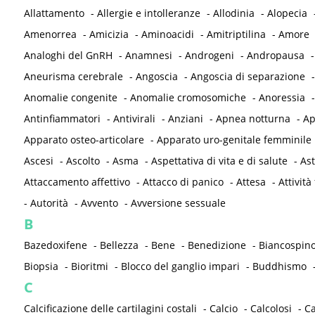
Allattamento
-
Allergie e intolleranze
-
Allodinia
-
Alopecia
Amenorrea
-
Amicizia
-
Aminoacidi
-
Amitriptilina
-
Amore
Analoghi del GnRH
-
Anamnesi
-
Androgeni
-
Andropausa
Aneurisma cerebrale
-
Angoscia
-
Angoscia di separazione
Anomalie congenite
-
Anomalie cromosomiche
-
Anoressia
Antinfiammatori
-
Antivirali
-
Anziani
-
Apnea notturna
-
Ap
Apparato osteo-articolare
-
Apparato uro-genitale femminile
Ascesi
-
Ascolto
-
Asma
-
Aspettativa di vita e di salute
-
As
Attaccamento affettivo
-
Attacco di panico
-
Attesa
-
Attività 
-
Autorità
-
Avvento
-
Avversione sessuale
B
Bazedoxifene
-
Bellezza
-
Bene
-
Benedizione
-
Biancospin
Biopsia
-
Bioritmi
-
Blocco del ganglio impari
-
Buddhismo
C
Calcificazione delle cartilagini costali
-
Calcio
-
Calcolosi
-
C