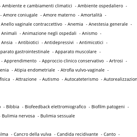
-
Ambiente e cambiamenti climatici
-
Ambiente ospedaliero
-
-
Amore coniugale
-
Amore materno
-
Amortalità
-
-
Anello vaginale contraccettivo
-
Anemia
-
Anestesia generale
-
-
Animali
-
Animazione negli ospedali
-
Anismo
-
-
Ansia
-
Antibiotici
-
Antidepressivi
-
Antimicotici
-
parato gastrointestinale
-
Apparato muscolare
-
-
Apprendimento
-
Approccio clinico conservativo
-
Artrosi
-
tenia
-
Atipia endometriale
-
Atrofia vulvo-vaginale
-
fisica
-
Attrazione
-
Autismo
-
Autocateterismo
-
Autorealizzazio
o
-
Bibbia
-
Biofeedback elettromiografico
-
Biofilm patogeni
-
-
Bulimia nervosa
-
Bulimia sessuale
alma
-
Cancro della vulva
-
Candida recidivante
-
Canto
-