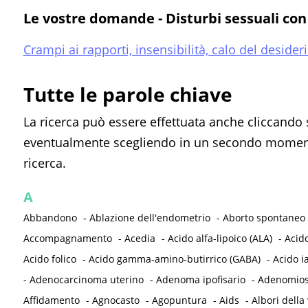
Le vostre domande - Disturbi sessuali con
Crampi ai rapporti, insensibilità, calo del deside
Tutte le parole chiave
La ricerca può essere effettuata anche cliccando 
eventualmente scegliendo in un secondo momento
ricerca.
A
Abbandono
-
Ablazione dell'endometrio
-
Aborto spontaneo
Accompagnamento
-
Acedia
-
Acido alfa-lipoico (ALA)
-
Acid
Acido folico
-
Acido gamma-amino-butirrico (GABA)
-
Acido i
-
Adenocarcinoma uterino
-
Adenoma ipofisario
-
Adenomios
Affidamento
-
Agnocasto
-
Agopuntura
-
Aids
-
Albori della 