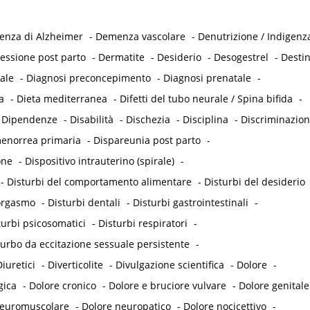
nza di Alzheimer
-
Demenza vascolare
-
Denutrizione / Indigenz
essione post parto
-
Dermatite
-
Desiderio
-
Desogestrel
-
Desti
ale
-
Diagnosi preconcepimento
-
Diagnosi prenatale
-
a
-
Dieta mediterranea
-
Difetti del tubo neurale / Spina bifida
-
-
Dipendenze
-
Disabilità
-
Dischezia
-
Disciplina
-
Discriminazio
enorrea primaria
-
Dispareunia post parto
-
one
-
Dispositivo intrauterino (spirale)
-
-
Disturbi del comportamento alimentare
-
Disturbi del desiderio
'orgasmo
-
Disturbi dentali
-
Disturbi gastrointestinali
-
turbi psicosomatici
-
Disturbi respiratori
-
turbo da eccitazione sessuale persistente
-
iuretici
-
Diverticolite
-
Divulgazione scientifica
-
Dolore
-
gica
-
Dolore cronico
-
Dolore e bruciore vulvare
-
Dolore genitale
neuromuscolare
-
Dolore neuropatico
-
Dolore nocicettivo
-