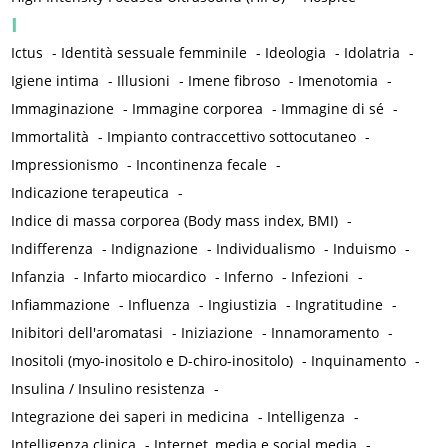
I
Ictus
-
Identità sessuale femminile
-
Ideologia
-
Idolatria
-
Igiene intima
-
Illusioni
-
Imene fibroso
-
Imenotomia
-
Immaginazione
-
Immagine corporea
-
Immagine di sé
-
Immortalità
-
Impianto contraccettivo sottocutaneo
-
Impressionismo
-
Incontinenza fecale
-
Indicazione terapeutica
-
Indice di massa corporea (Body mass index, BMI)
-
Indifferenza
-
Indignazione
-
Individualismo
-
Induismo
-
Infanzia
-
Infarto miocardico
-
Inferno
-
Infezioni
-
Infiammazione
-
Influenza
-
Ingiustizia
-
Ingratitudine
-
Inibitori dell'aromatasi
-
Iniziazione
-
Innamoramento
-
Inositoli (myo-inositolo e D-chiro-inositolo)
-
Inquinamento
-
Insulina / Insulino resistenza
-
Integrazione dei saperi in medicina
-
Intelligenza
-
Intelligenza clinica
-
Internet, media e social media
-