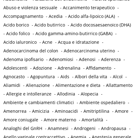
Abuso e violenza sessuale
-
Accanimento terapeutico
-
Accompagnamento
-
Acedia
-
Acido alfa-lipoico (ALA)
-
Acido borico
-
Acido butirrico
-
Acido docosaesaenoico (DHA)
-
Acido folico
-
Acido gamma-amino-butirrico (GABA)
-
Acido ialuronico
-
Acne
-
Acqua e idratazione
-
Adenocarcinoma del colon
-
Adenocarcinoma uterino
-
Adenoma ipofisario
-
Adenomiosi
-
Adenosi
-
Aderenza
-
Adolescenti
-
Adozione
-
Adrenalina
-
Affidamento
-
Agnocasto
-
Agopuntura
-
Aids
-
Albori della vita
-
Alcol
-
Aliamidi
-
Alienazione
-
Alimentazione e dieta
-
Allattamento
-
Allergie e intolleranze
-
Allodinia
-
Alopecia
-
Ambiente e cambiamenti climatici
-
Ambiente ospedaliero
-
Amenorrea
-
Amicizia
-
Aminoacidi
-
Amitriptilina
-
Amore
-
Amore coniugale
-
Amore materno
-
Amortalità
-
Analoghi del GnRH
-
Anamnesi
-
Androgeni
-
Andropausa
-
Anello vaginale contraccettivo
-
Anemia
-
Anestesia generale