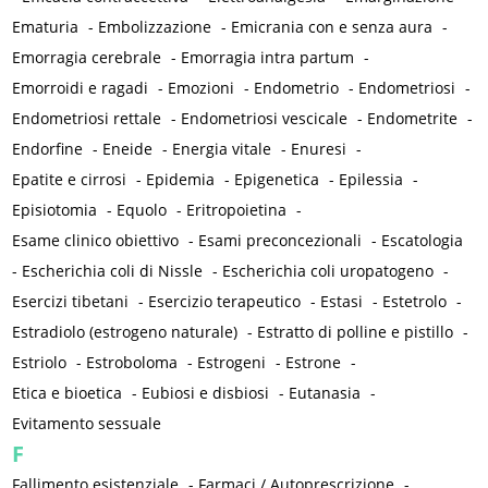
Ematuria
-
Embolizzazione
-
Emicrania con e senza aura
-
Emorragia cerebrale
-
Emorragia intra partum
-
Emorroidi e ragadi
-
Emozioni
-
Endometrio
-
Endometriosi
-
Endometriosi rettale
-
Endometriosi vescicale
-
Endometrite
-
Endorfine
-
Eneide
-
Energia vitale
-
Enuresi
-
Epatite e cirrosi
-
Epidemia
-
Epigenetica
-
Epilessia
-
Episiotomia
-
Equolo
-
Eritropoietina
-
Esame clinico obiettivo
-
Esami preconcezionali
-
Escatologia
-
Escherichia coli di Nissle
-
Escherichia coli uropatogeno
-
Esercizi tibetani
-
Esercizio terapeutico
-
Estasi
-
Estetrolo
-
Estradiolo (estrogeno naturale)
-
Estratto di polline e pistillo
-
Estriolo
-
Estroboloma
-
Estrogeni
-
Estrone
-
Etica e bioetica
-
Eubiosi e disbiosi
-
Eutanasia
-
Evitamento sessuale
F
Fallimento esistenziale
-
Farmaci / Autoprescrizione
-