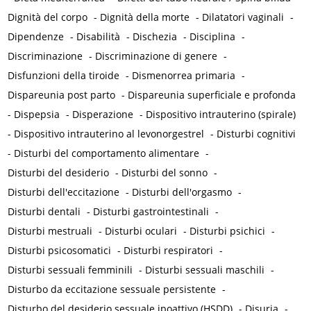
Dignità del corpo
-
Dignità della morte
-
Dilatatori vaginali
-
Dipendenze
-
Disabilità
-
Dischezia
-
Disciplina
-
Discriminazione
-
Discriminazione di genere
-
Disfunzioni della tiroide
-
Dismenorrea primaria
-
Dispareunia post parto
-
Dispareunia superficiale e profonda
-
Dispepsia
-
Disperazione
-
Dispositivo intrauterino (spirale)
-
Dispositivo intrauterino al levonorgestrel
-
Disturbi cognitivi
-
Disturbi del comportamento alimentare
-
Disturbi del desiderio
-
Disturbi del sonno
-
Disturbi dell'eccitazione
-
Disturbi dell'orgasmo
-
Disturbi dentali
-
Disturbi gastrointestinali
-
Disturbi mestruali
-
Disturbi oculari
-
Disturbi psichici
-
Disturbi psicosomatici
-
Disturbi respiratori
-
Disturbi sessuali femminili
-
Disturbi sessuali maschili
-
Disturbo da eccitazione sessuale persistente
-
Disturbo del desiderio sessuale ipoattivo (HSDD)
-
Disuria
-