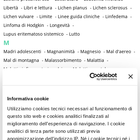
Libertà
-
Libri e lettura
-
Lichen planus
-
Lichen sclerosus
-
Lichen vulvare
-
Limite
-
Linee guida cliniche
-
Linfedema
-
Linfoma di Hodgkin
-
Longevità
-
Lupus eritematoso sistemico
-
Lutto
M
Madri adolescenti
-
Magnanimità
-
Magnesio
-
Mal d'aereo
-
Mal di montagna
-
Malassorbimento
-
Malattia
-
Malattia infiammatoria pelvica
-
Malattia mentale
-
Malattie autoimmuni
-
Malattie cromosomiche
-
Malattie genetiche
-
Malattie metaboliche
-
Malattie neurologiche
-
Malattie reumatiche
-
Informativa cookie
Malattie sessualmente trasmesse
-
Male
-
Malformazioni
-
Utilizziamo cookies tecnici necessari al funzionamento di
Malinconia
-
Martirio
-
Mascherina e distanziamento sociale
questo sito web e cookies analitici finalizzati al
-
Massaggio
-
Mastectomia profilattica bilaterale
-
Mastociti
-
miglioramento dell’esperienza di navigazione. I cookie
Mastodinia / Mastalgia
-
Mastopatia fibrocistica
-
Maternità
-
analitici di terza parte sono utilizzati previa
anonimizzazione dell’indirizzo IP. Né i cookie tecnici né i
Matrimonio non consumato
-
Medicina
-
Medicina di genere