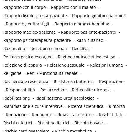
Rapporto con il corpo
-
Rapporto con il malato
-
Rapporto fisioterapista-paziente
-
Rapporto genitori-bambino
-
Rapporto genitori-figli
-
Rapporto mamma-bambino
-
Rapporto medico-paziente
-
Rapporto paziente-paziente
-
Rapporto psicoterapeuta-paziente
-
Rash cutaneo
-
Razionalità
-
Recettori ormonali
-
Recidiva
-
Reflusso gastro-esofageo
-
Regime contraccettivo esteso
-
Relazione di coppia
-
Relazione sessuale
-
Relazioni umane
-
Religione
-
Reni / Funzionalità renale
-
Resilienza e resistenza
-
Resistenza batterica
-
Respirazione
-
Responsabilità
-
Resurrezione
-
Rettocolite ulcerosa
-
Riabilitazione
-
Riabilitazione uroginecologica
-
Rianimazione e cure intensive
-
Ricerca scientifica
-
Rimorso
-
Rimozione
-
Rimpianto
-
Rinascita interiore
-
Rischi fetali
-
Rischi ostetrici
-
Rischi pediatrici
-
Rischio basale
-
Rischio cardiovascolare
-
Rischio metabolico
-