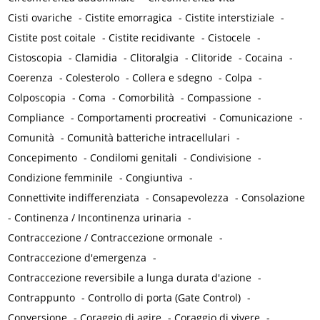
Cisti ovariche
-
Cistite emorragica
-
Cistite interstiziale
-
Cistite post coitale
-
Cistite recidivante
-
Cistocele
-
Cistoscopia
-
Clamidia
-
Clitoralgia
-
Clitoride
-
Cocaina
-
Coerenza
-
Colesterolo
-
Collera e sdegno
-
Colpa
-
Colposcopia
-
Coma
-
Comorbilità
-
Compassione
-
Compliance
-
Comportamenti procreativi
-
Comunicazione
-
Comunità
-
Comunità batteriche intracellulari
-
Concepimento
-
Condilomi genitali
-
Condivisione
-
Condizione femminile
-
Congiuntiva
-
Connettivite indifferenziata
-
Consapevolezza
-
Consolazione
-
Continenza / Incontinenza urinaria
-
Contraccezione / Contraccezione ormonale
-
Contraccezione d'emergenza
-
Contraccezione reversibile a lunga durata d'azione
-
Contrappunto
-
Controllo di porta (Gate Control)
-
Conversione
-
Coraggio di agire
-
Coraggio di vivere
-