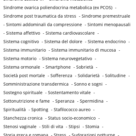
Sindrome ovarica poliendocrina metabolica (ex PCOS)
-
Sindrome post traumatica da stress
-
Sindrome premestruale
-
Sintomi addominali da compressione
-
Sintomi menopausali
-
Sistema affettivo
-
Sistema cardiovascolare
-
Sistema cognitivo
-
Sistema del dolore
-
Sistema endocrino
-
Sistema immunitario
-
Sistema immunitario di mucosa
-
Sistema motorio
-
Sistema neurovegetativo
-
Sistema ormonale
-
Smartphone
-
Sobrietà
-
Società post mortale
-
Sofferenza
-
Solidarietà
-
Solitudine
-
Somministrazione transdermica
-
Sonno e sogni
-
Sostegno spirituale
-
Sostentamento vitale
-
Sottonutrizione e fame
-
Speranza
-
Spermidina
-
Spiritualità
-
Spotting
-
Stafilococco aureo
-
Stanchezza cronica
-
Status socio-economico
-
Stenosi vaginale
-
Stili di vita
-
Stipsi
-
Stomia
-
Storia greca e romana
-
Stress
-
Sudorazioni notturne
-