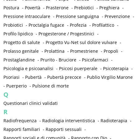
Postura
-
Povertà
-
Prasterone
-
Prebiotici
-
Preghiera
-
Pressione intraoculare
-
Pressione sanguigna
-
Prevenzione
-
Probiotici
-
Proctalgia fugace
-
Profezia
-
Profilattico
-
Profilo lipidico
-
Progesterone / Progestinici
-
Progetto di salute
-
Progetto Vu-Net sul dolore vulvare
-
Prolasso genitale
-
Prolattina
-
Promestriene
-
Propoli
-
Prostaglandine
-
Prurito - Bruciore
-
Psicofarmaci
-
Psicologia e psicoanalisi
-
Psicosi puerperale
-
Psicoterapia
-
Psoriasi
-
Pubertà
-
Pubertà precoce
-
Publio Virgilio Marone
-
Puerperio
-
Pulsione di morte
Q
Questionari clinici validati
R
Radiofrequenza
-
Radiologia interventistica
-
Radioterapia
-
Rapporti familiari
-
Rapporti sessuali
-
Rapporti sociali e di comunità
-
Rapporto con Dio
-