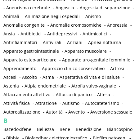
-
Aneurisma cerebrale
-
Angoscia
-
Angoscia di separazione
-
Animali
-
Animazione negli ospedali
-
Anismo
-
Anomalie congenite
-
Anomalie cromosomiche
-
Anoressia
-
Ansia
-
Antibiotici
-
Antidepressivi
-
Antimicotici
-
Antinfiammatori
-
Antivirali
-
Anziani
-
Apnea notturna
-
Apparato gastrointestinale
-
Apparato muscolare
-
Apparato osteo-articolare
-
Apparato uro-genitale femminile
-
Apprendimento
-
Approccio clinico conservativo
-
Artrosi
-
Ascesi
-
Ascolto
-
Asma
-
Aspettativa di vita e di salute
-
Astenia
-
Atipia endometriale
-
Atrofia vulvo-vaginale
-
Attaccamento affettivo
-
Attacco di panico
-
Attesa
-
Attività fisica
-
Attrazione
-
Autismo
-
Autocateterismo
-
Autorealizzazione
-
Autorità
-
Avvento
-
Avversione sessuale
B
Bazedoxifene
-
Bellezza
-
Bene
-
Benedizione
-
Biancospino
-
Bibbia
-
Biofeedback elettromiografico
-
Biofilm patogeni
-