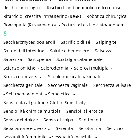
Rischio oncologico
-
Rischio tromboembolico e trombosi
-
Ritardo di crescita intrauterino (IUGR)
-
Robotica chirurgica
-
Roncopatia (Russamento)
-
Rottura di cisti e cisto-adenomi
S
Saccharomyces boulardii
-
Sacrificio di sé
-
Salpingite
-
Salute dell'intestino
-
Salute e benessere
-
Salvezza
-
Sapienza
-
Sarcopenia
-
Sciatalgia catameniale
-
Scienze omiche
-
Sclerodermia
-
Sclerosi multipla
-
Scuola e università
-
Scuole musicali nazionali
-
Secchezza genitale
-
Secchezza vaginale
-
Secchezza vulvare
-
Self management
-
Semeiotica
-
Sensibilità al glutine / Gluten Sensitivity
-
Sensibilità chimica multipla
-
Sensibilità erotica
-
Senso del dolore
-
Senso di colpa
-
Sentimenti
-
Separazione e divorzio
-
Serenità
-
Serotonina
-
Servizio
-
Sessualità femminile
-
Sessualità maschile
-