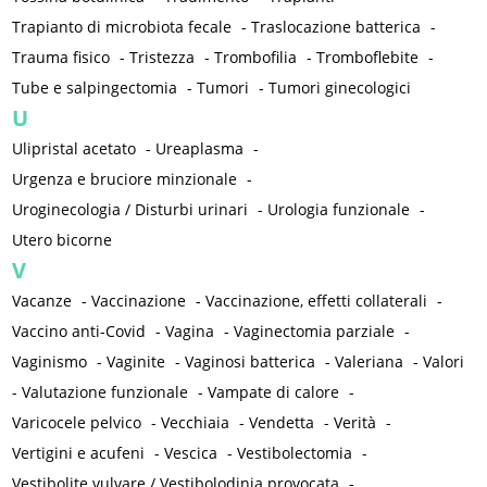
Trapianto di microbiota fecale
-
Traslocazione batterica
-
Trauma fisico
-
Tristezza
-
Trombofilia
-
Tromboflebite
-
Tube e salpingectomia
-
Tumori
-
Tumori ginecologici
U
Ulipristal acetato
-
Ureaplasma
-
Urgenza e bruciore minzionale
-
Uroginecologia / Disturbi urinari
-
Urologia funzionale
-
Utero bicorne
V
Vacanze
-
Vaccinazione
-
Vaccinazione, effetti collaterali
-
Vaccino anti-Covid
-
Vagina
-
Vaginectomia parziale
-
Vaginismo
-
Vaginite
-
Vaginosi batterica
-
Valeriana
-
Valori
-
Valutazione funzionale
-
Vampate di calore
-
Varicocele pelvico
-
Vecchiaia
-
Vendetta
-
Verità
-
Vertigini e acufeni
-
Vescica
-
Vestibolectomia
-
Vestibolite vulvare / Vestibolodinia provocata
-