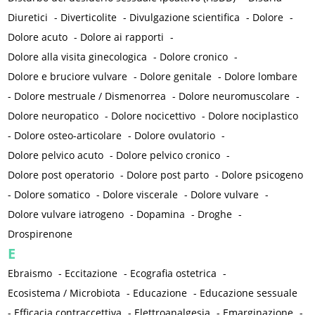
Diuretici
-
Diverticolite
-
Divulgazione scientifica
-
Dolore
-
Dolore acuto
-
Dolore ai rapporti
-
Dolore alla visita ginecologica
-
Dolore cronico
-
Dolore e bruciore vulvare
-
Dolore genitale
-
Dolore lombare
-
Dolore mestruale / Dismenorrea
-
Dolore neuromuscolare
-
Dolore neuropatico
-
Dolore nocicettivo
-
Dolore nociplastico
-
Dolore osteo-articolare
-
Dolore ovulatorio
-
Dolore pelvico acuto
-
Dolore pelvico cronico
-
Dolore post operatorio
-
Dolore post parto
-
Dolore psicogeno
-
Dolore somatico
-
Dolore viscerale
-
Dolore vulvare
-
Dolore vulvare iatrogeno
-
Dopamina
-
Droghe
-
Drospirenone
E
Ebraismo
-
Eccitazione
-
Ecografia ostetrica
-
Ecosistema / Microbiota
-
Educazione
-
Educazione sessuale
-
Efficacia contraccettiva
-
Elettroanalgesia
-
Emarginazione
-