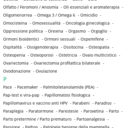
Olfatto / Feromoni / Anosmia
-
Oli essenziali e aromaterapia
-
Oligomenorrea
-
Omega 3 / Omega 6
-
Omicidio
-
Omocisteina
-
Omosessualità
-
Oncologia ginecologica
-
Oppressione politica
-
Orexina
-
Orgasmo
-
Orgoglio
-
Ormoni bioidentici
-
Ormoni sessuali
-
Ospemifene
-
Ospitalità
-
Ossigenoterapia
-
Ossitocina
-
Osteopatia
-
Osteopenia
-
Osteoporosi
-
Ostetricia
-
Ovaio multicistico
-
Ovariectomia
-
Ovariectomia profilattica bilaterale
-
Ovodonazione
-
Ovulazione
P
Pace
-
Pacemaker
-
Palmitoiletanolamide (PEA)
-
Pap-test e vira-pap
-
Papillomatosi fisiologica
-
Papillomavirus e vaccino anti HPV
-
Parabeni
-
Paradiso
-
Paraplegia
-
Paratormone
-
Parestesie
-
Paroxetina
-
Parto
-
Parto pretermine / Parto prematuro
-
Partoanalgesia
-
Passione
-
Pathos
-
Patologie benigne della mammella
-