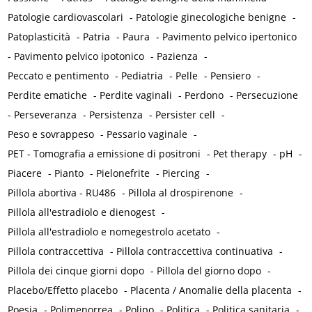
Patologie cardiovascolari
-
Patologie ginecologiche benigne
-
Patoplasticità
-
Patria
-
Paura
-
Pavimento pelvico ipertonico
-
Pavimento pelvico ipotonico
-
Pazienza
-
Peccato e pentimento
-
Pediatria
-
Pelle
-
Pensiero
-
Perdite ematiche
-
Perdite vaginali
-
Perdono
-
Persecuzione
-
Perseveranza
-
Persistenza
-
Persister cell
-
Peso e sovrappeso
-
Pessario vaginale
-
PET - Tomografia a emissione di positroni
-
Pet therapy
-
pH
-
Piacere
-
Pianto
-
Pielonefrite
-
Piercing
-
Pillola abortiva - RU486
-
Pillola al drospirenone
-
Pillola all'estradiolo e dienogest
-
Pillola all'estradiolo e nomegestrolo acetato
-
Pillola contraccettiva
-
Pillola contraccettiva continuativa
-
Pillola dei cinque giorni dopo
-
Pillola del giorno dopo
-
Placebo/Effetto placebo
-
Placenta / Anomalie della placenta
-
Poesia
-
Polimenorrea
-
Polipo
-
Politica
-
Politica sanitaria
-