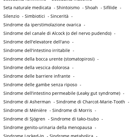
Seta naturale medicata
-
Shintoismo
-
Shoah
-
Sifilide
-
Silenzio
-
Simbiotici
-
Sincerità
-
Sindrome da iperstimolazione ovarica
-
Sindrome del canale di Alcock (o del nervo pudendo)
-
Sindrome dell'elevatore dell'ano
-
Sindrome dell'intestino irritabile
-
Sindrome della bocca urente (stomatopirosi)
-
Sindrome della vescica dolorosa
-
Sindrome delle barriere infrante
-
Sindrome delle gambe senza riposo
-
Sindrome dell’intestino permeabile (Leaky gut syndrome)
-
Sindrome di Asherman
-
Sindrome di Charcot-Marie-Tooth
-
Sindrome di Ménière
-
Sindrome di Morris
-
Sindrome di Sjögren
-
Sindrome di tako-tsubo
-
Sindrome genito-urinaria della menopausa
-
Sindrome Locked-In
-
Sindrome metabolica
-