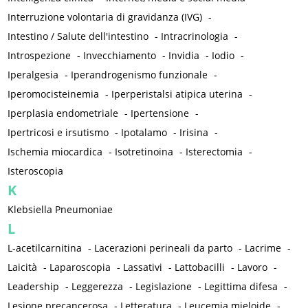
Interruzione volontaria di gravidanza (IVG)
-
Intestino / Salute dell'intestino
-
Intracrinologia
-
Introspezione
-
Invecchiamento
-
Invidia
-
Iodio
-
Iperalgesia
-
Iperandrogenismo funzionale
-
Iperomocisteinemia
-
Iperperistalsi atipica uterina
-
Iperplasia endometriale
-
Ipertensione
-
Ipertricosi e irsutismo
-
Ipotalamo
-
Irisina
-
Ischemia miocardica
-
Isotretinoina
-
Isterectomia
-
Isteroscopia
K
Klebsiella Pneumoniae
L
L-acetilcarnitina
-
Lacerazioni perineali da parto
-
Lacrime
-
Laicità
-
Laparoscopia
-
Lassativi
-
Lattobacilli
-
Lavoro
-
Leadership
-
Leggerezza
-
Legislazione
-
Legittima difesa
-
Lesione precancerosa
-
Letteratura
-
Leucemia mieloide
-