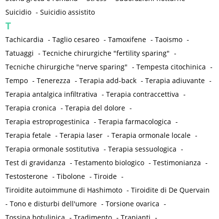
Suicidio
-
Suicidio assistito
T
Tachicardia
-
Taglio cesareo
-
Tamoxifene
-
Taoismo
-
Tatuaggi
-
Tecniche chirurgiche "fertility sparing"
-
Tecniche chirurgiche "nerve sparing"
-
Tempesta citochinica
-
Tempo
-
Tenerezza
-
Terapia add-back
-
Terapia adiuvante
-
Terapia antalgica infiltrativa
-
Terapia contraccettiva
-
Terapia cronica
-
Terapia del dolore
-
Terapia estroprogestinica
-
Terapia farmacologica
-
Terapia fetale
-
Terapia laser
-
Terapia ormonale locale
-
Terapia ormonale sostitutiva
-
Terapia sessuologica
-
Test di gravidanza
-
Testamento biologico
-
Testimonianza
-
Testosterone
-
Tibolone
-
Tiroide
-
Tiroidite autoimmune di Hashimoto
-
Tiroidite di De Quervain
-
Tono e disturbi dell'umore
-
Torsione ovarica
-
Tossina botulinica
-
Tradimento
-
Trapianti
-