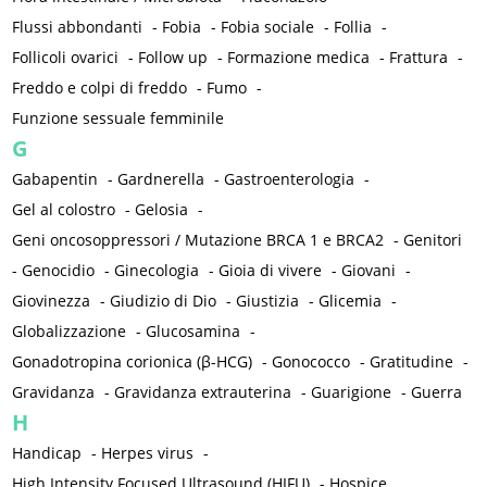
Flussi abbondanti
-
Fobia
-
Fobia sociale
-
Follia
-
Follicoli ovarici
-
Follow up
-
Formazione medica
-
Frattura
-
Freddo e colpi di freddo
-
Fumo
-
Funzione sessuale femminile
G
Gabapentin
-
Gardnerella
-
Gastroenterologia
-
Gel al colostro
-
Gelosia
-
Geni oncosoppressori / Mutazione BRCA 1 e BRCA2
-
Genitori
-
Genocidio
-
Ginecologia
-
Gioia di vivere
-
Giovani
-
Giovinezza
-
Giudizio di Dio
-
Giustizia
-
Glicemia
-
Globalizzazione
-
Glucosamina
-
Gonadotropina corionica (β-HCG)
-
Gonococco
-
Gratitudine
-
Gravidanza
-
Gravidanza extrauterina
-
Guarigione
-
Guerra
H
Handicap
-
Herpes virus
-
High Intensity Focused Ultrasound (HIFU)
-
Hospice