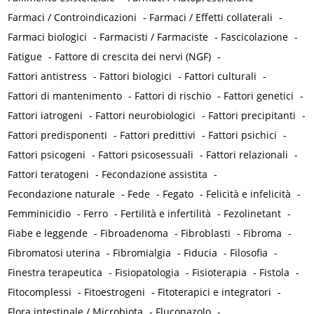
Farmaci / Controindicazioni
-
Farmaci / Effetti collaterali
-
Farmaci biologici
-
Farmacisti / Farmaciste
-
Fascicolazione
-
Fatigue
-
Fattore di crescita dei nervi (NGF)
-
Fattori antistress
-
Fattori biologici
-
Fattori culturali
-
Fattori di mantenimento
-
Fattori di rischio
-
Fattori genetici
-
Fattori iatrogeni
-
Fattori neurobiologici
-
Fattori precipitanti
-
Fattori predisponenti
-
Fattori predittivi
-
Fattori psichici
-
Fattori psicogeni
-
Fattori psicosessuali
-
Fattori relazionali
-
Fattori teratogeni
-
Fecondazione assistita
-
Fecondazione naturale
-
Fede
-
Fegato
-
Felicità e infelicità
-
Femminicidio
-
Ferro
-
Fertilità e infertilità
-
Fezolinetant
-
Fiabe e leggende
-
Fibroadenoma
-
Fibroblasti
-
Fibroma
-
Fibromatosi uterina
-
Fibromialgia
-
Fiducia
-
Filosofia
-
Finestra terapeutica
-
Fisiopatologia
-
Fisioterapia
-
Fistola
-
Fitocomplessi
-
Fitoestrogeni
-
Fitoterapici e integratori
-
Flora intestinale / Microbiota
-
Fluconazolo
-