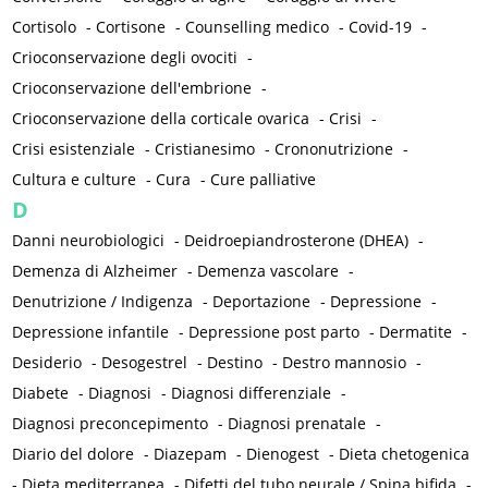
Cortisolo
-
Cortisone
-
Counselling medico
-
Covid-19
-
Crioconservazione degli ovociti
-
Crioconservazione dell'embrione
-
Crioconservazione della corticale ovarica
-
Crisi
-
Crisi esistenziale
-
Cristianesimo
-
Crononutrizione
-
Cultura e culture
-
Cura
-
Cure palliative
D
Danni neurobiologici
-
Deidroepiandrosterone (DHEA)
-
Demenza di Alzheimer
-
Demenza vascolare
-
Denutrizione / Indigenza
-
Deportazione
-
Depressione
-
Depressione infantile
-
Depressione post parto
-
Dermatite
-
Desiderio
-
Desogestrel
-
Destino
-
Destro mannosio
-
Diabete
-
Diagnosi
-
Diagnosi differenziale
-
Diagnosi preconcepimento
-
Diagnosi prenatale
-
Diario del dolore
-
Diazepam
-
Dienogest
-
Dieta chetogenica
-
Dieta mediterranea
-
Difetti del tubo neurale / Spina bifida
-