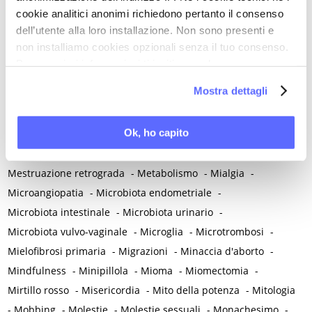
cookie analitici anonimi richiedono pertanto il consenso
-
Medicina di precisione
-
Medicina occidentale
-
dell’utente alla loro installazione. Non sono presenti e
Medicina rigenerativa
-
Medicina tradizionale cinese
-
non installiamo cookies opzionali senza il tuo consenso.
Medico di famiglia
-
Meditazione
-
Melanosi vulvare
-
Per maggiori informazioni ti invitiamo a leggere
Melatonina
-
Memoria
-
Memoria morale
-
la nostra
Cookie Policy
.
Mostra dettagli
Menarca e pubertà
-
Menopausa e premenopausa
-
Menopausa iatrogena
-
Menopausa precoce
-
Ok, ho capito
Menopausa temporanea preoperatoria
-
Menopausa temporanea terapeutica
-
Menzogna
-
Mestruazione retrograda
-
Metabolismo
-
Mialgia
-
Microangiopatia
-
Microbiota endometriale
-
Microbiota intestinale
-
Microbiota urinario
-
Microbiota vulvo-vaginale
-
Microglia
-
Microtrombosi
-
Mielofibrosi primaria
-
Migrazioni
-
Minaccia d'aborto
-
Mindfulness
-
Minipillola
-
Mioma
-
Miomectomia
-
Mirtillo rosso
-
Misericordia
-
Mito della potenza
-
Mitologia
-
Mobbing
-
Molestie
-
Molestie sessuali
-
Monachesimo
-