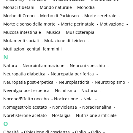
Monaci tibetani
-
Mondo naturale
-
Monodia
-
Morbo di Crohn
-
Morbo di Parkinson
-
Morte cerebrale
-
Morte e senso della morte
-
Morte perinatale
-
Motivazione
-
Mucosa intestinale
-
Musica
-
Musicoterapia
-
Mutamenti sociali
-
Mutazione di Leiden
-
Mutilazioni genitali femminili
N
Natura
-
Neuroinfiammazione
-
Neuroni specchio
-
Neuropatia diabetica
-
Neuropatia periferica
-
Neuropatia post-erpetica
-
Neuroplasticità
-
Neurotropismo
-
Nevralgia post erpetica
-
Nichilismo
-
Nicturia
-
Nocebo/Effetto nocebo
-
Nocicezione
-
Noia
-
Nomegestrolo acetato
-
Nonviolenza
-
Noradrenalina
-
Noretisterone acetato
-
Nostalgia
-
Nutrizione artificiale
O
Obesità
-
Obiezione di coscienza
-
Oblio
-
Odio
-