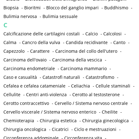
Biopsia
-
Bioritmi
-
Blocco del ganglio impari
-
Buddhismo
-
Bulimia nervosa
-
Bulimia sessuale
C
Calcificazione delle cartilagini costali
-
Calcio
-
Calcolosi
-
Calma
-
Cancro della vulva
-
Candida recidivante
-
Canto
-
Capezzolo
-
Carattere
-
Carcinoma del collo dell'utero
-
Carcinoma dell'ovaio
-
Carcinoma della vescica
-
Carcinoma endometriale
-
Carcinoma mammario
-
Caso e casualità
-
Catastrofi naturali
-
Catastrofismo
-
Cefalea e cefalea catameniale
-
Celiachia
-
Cellule staminali
-
Cellulite
-
Centri anti-violenza
-
Cerotto al testosterone
-
Cerotto contraccettivo
-
Cervello / Sistema nervoso centrale
-
Cervello viscerale / Sistema nervoso enterico
-
Cheilite
-
Chemioterapia
-
Chirurgia estetica
-
Chirurgia ginecologica
-
Chirurgia oncologica
-
Cicatrici
-
Ciclo e mestruazioni
-
Circonferenza addominale
-
Circonferenza vita
-