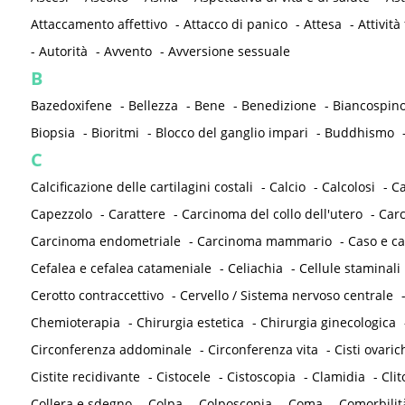
Attaccamento affettivo
-
Attacco di panico
-
Attesa
-
Attività 
-
Autorità
-
Avvento
-
Avversione sessuale
B
Bazedoxifene
-
Bellezza
-
Bene
-
Benedizione
-
Biancospin
Biopsia
-
Bioritmi
-
Blocco del ganglio impari
-
Buddhismo
C
Calcificazione delle cartilagini costali
-
Calcio
-
Calcolosi
-
C
Capezzolo
-
Carattere
-
Carcinoma del collo dell'utero
-
Carc
Carcinoma endometriale
-
Carcinoma mammario
-
Caso e ca
Cefalea e cefalea catameniale
-
Celiachia
-
Cellule staminali
Cerotto contraccettivo
-
Cervello / Sistema nervoso centrale
Chemioterapia
-
Chirurgia estetica
-
Chirurgia ginecologica
Circonferenza addominale
-
Circonferenza vita
-
Cisti ovaric
Cistite recidivante
-
Cistocele
-
Cistoscopia
-
Clamidia
-
Clit
Collera e sdegno
-
Colpa
-
Colposcopia
-
Coma
-
Comorbilit