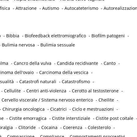
fisica
-
Attrazione
-
Autismo
-
Autocateterismo
-
Autorealizzazio
o
-
Bibbia
-
Biofeedback elettromiografico
-
Biofilm patogeni
-
-
Bulimia nervosa
-
Bulimia sessuale
alma
-
Cancro della vulva
-
Candida recidivante
-
Canto
-
inoma dell'ovaio
-
Carcinoma della vescica
-
sualità
-
Catastrofi naturali
-
Catastrofismo
-
-
Cellulite
-
Centri anti-violenza
-
Cerotto al testosterone
-
-
Cervello viscerale / Sistema nervoso enterico
-
Cheilite
-
-
Chirurgia oncologica
-
Cicatrici
-
Ciclo e mestruazioni
-
he
-
Cistite emorragica
-
Cistite interstiziale
-
Cistite post coitale
oralgia
-
Clitoride
-
Cocaina
-
Coerenza
-
Colesterolo
-
à
-
Compassione
-
Compliance
-
Comportamenti procreativi
-