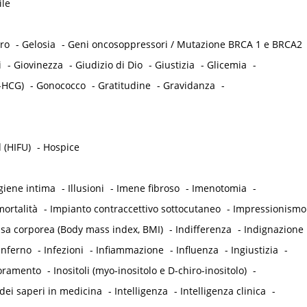
ile
tro
-
Gelosia
-
Geni oncosoppressori / Mutazione BRCA 1 e BRCA2
i
-
Giovinezza
-
Giudizio di Dio
-
Giustizia
-
Glicemia
-
-HCG)
-
Gonococco
-
Gratitudine
-
Gravidanza
-
 (HIFU)
-
Hospice
giene intima
-
Illusioni
-
Imene fibroso
-
Imenotomia
-
ortalità
-
Impianto contraccettivo sottocutaneo
-
Impressionismo
ssa corporea (Body mass index, BMI)
-
Indifferenza
-
Indignazione
Inferno
-
Infezioni
-
Infiammazione
-
Influenza
-
Ingiustizia
-
oramento
-
Inositoli (myo-inositolo e D-chiro-inositolo)
-
dei saperi in medicina
-
Intelligenza
-
Intelligenza clinica
-