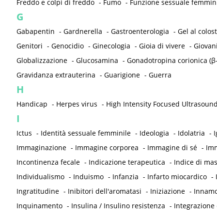
Freddo e colpi di freddo
-
Fumo
-
Funzione sessuale femmin
G
Gabapentin
-
Gardnerella
-
Gastroenterologia
-
Gel al colos
Genitori
-
Genocidio
-
Ginecologia
-
Gioia di vivere
-
Giovan
Globalizzazione
-
Glucosamina
-
Gonadotropina corionica (β
Gravidanza extrauterina
-
Guarigione
-
Guerra
H
Handicap
-
Herpes virus
-
High Intensity Focused Ultrasound
I
Ictus
-
Identità sessuale femminile
-
Ideologia
-
Idolatria
-
I
Immaginazione
-
Immagine corporea
-
Immagine di sé
-
Imm
Incontinenza fecale
-
Indicazione terapeutica
-
Indice di ma
Individualismo
-
Induismo
-
Infanzia
-
Infarto miocardico
-
Ingratitudine
-
Inibitori dell'aromatasi
-
Iniziazione
-
Innam
Inquinamento
-
Insulina / Insulino resistenza
-
Integrazione 