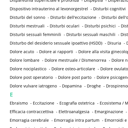
Dispareunia superficiale e profonda
-
Dispepsia
-
Disperazi
Dispositivo intrauterino al levonorgestrel
-
Disturbi cognitivi
Disturbi del sonno
-
Disturbi dell'eccitazione
-
Disturbi dell
Disturbi mestruali
-
Disturbi oculari
-
Disturbi psichici
-
Dis
Disturbi sessuali femminili
-
Disturbi sessuali maschili
-
Dis
Disturbo del desiderio sessuale ipoattivo (HSDD)
-
Disuria
-
D
Dolore acuto
-
Dolore ai rapporti
-
Dolore alla visita ginecolo
Dolore lombare
-
Dolore mestruale / Dismenorrea
-
Dolore 
Dolore nociplastico
-
Dolore osteo-articolare
-
Dolore ovulato
Dolore post operatorio
-
Dolore post parto
-
Dolore psicogen
Dolore vulvare iatrogeno
-
Dopamina
-
Droghe
-
Drospireno
E
Ebraismo
-
Eccitazione
-
Ecografia ostetrica
-
Ecosistema / M
Efficacia contraccettiva
-
Elettroanalgesia
-
Emarginazione
Emorragia cerebrale
-
Emorragia intra partum
-
Emorroidi e