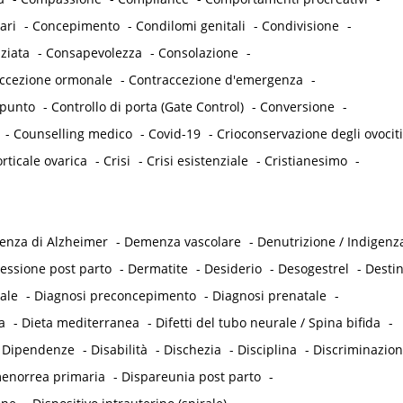
ari
-
Concepimento
-
Condilomi genitali
-
Condivisione
-
ziata
-
Consapevolezza
-
Consolazione
-
accezione ormonale
-
Contraccezione d'emergenza
-
punto
-
Controllo di porta (Gate Control)
-
Conversione
-
-
Counselling medico
-
Covid-19
-
Crioconservazione degli ovociti
rticale ovarica
-
Crisi
-
Crisi esistenziale
-
Cristianesimo
-
nza di Alzheimer
-
Demenza vascolare
-
Denutrizione / Indigenz
essione post parto
-
Dermatite
-
Desiderio
-
Desogestrel
-
Desti
ale
-
Diagnosi preconcepimento
-
Diagnosi prenatale
-
a
-
Dieta mediterranea
-
Difetti del tubo neurale / Spina bifida
-
-
Dipendenze
-
Disabilità
-
Dischezia
-
Disciplina
-
Discriminazio
enorrea primaria
-
Dispareunia post parto
-