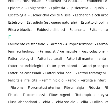
Endometriosi rettale
-
Endometriosi vescicale
-
Endometrite
Epidemia
-
Epigenetica
-
Epilessia
-
Episiotomia
-
Equolo
-
Escatologia
-
Escherichia coli di Nissle
-
Escherichia coli ur
Estetrolo
-
Estradiolo (estrogeno naturale)
-
Estratto di pollin
Etica e bioetica
-
Eubiosi e disbiosi
-
Eutanasia
-
Evitamento
F
Fallimento esistenziale
-
Farmaci / Autoprescrizione
-
Farmac
Farmaci biologici
-
Farmacisti / Farmaciste
-
Fascicolazione
Fattori biologici
-
Fattori culturali
-
Fattori di mantenimento
Fattori neurobiologici
-
Fattori precipitanti
-
Fattori predispo
Fattori psicosessuali
-
Fattori relazionali
-
Fattori teratogeni
Felicità e infelicità
-
Femminicidio
-
Ferro
-
Fertilità e infertil
-
Fibroma
-
Fibromatosi uterina
-
Fibromialgia
-
Fiducia
-
Fi
Fistola
-
Fitocomplessi
-
Fitoestrogeni
-
Fitoterapici e integra
Flussi abbondanti
-
Fobia
-
Fobia sociale
-
Follia
-
Follicoli o