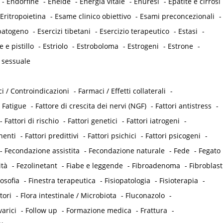
-
Endorfine
-
Eneide
-
Energia vitale
-
Enuresi
-
Epatite e cirrosi
Eritropoietina
-
Esame clinico obiettivo
-
Esami preconcezionali
-
opatogeno
-
Esercizi tibetani
-
Esercizio terapeutico
-
Estasi
-
e e pistillo
-
Estriolo
-
Estroboloma
-
Estrogeni
-
Estrone
-
 sessuale
i / Controindicazioni
-
Farmaci / Effetti collaterali
-
-
Fatigue
-
Fattore di crescita dei nervi (NGF)
-
Fattori antistress
-
-
Fattori di rischio
-
Fattori genetici
-
Fattori iatrogeni
-
nenti
-
Fattori predittivi
-
Fattori psichici
-
Fattori psicogeni
-
-
Fecondazione assistita
-
Fecondazione naturale
-
Fede
-
Fegato
ità
-
Fezolinetant
-
Fiabe e leggende
-
Fibroadenoma
-
Fibroblast
losofia
-
Finestra terapeutica
-
Fisiopatologia
-
Fisioterapia
-
tori
-
Flora intestinale / Microbiota
-
Fluconazolo
-
varici
-
Follow up
-
Formazione medica
-
Frattura
-