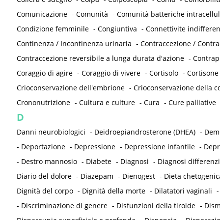
Comunicazione
-
Comunità
-
Comunità batteriche intracellul
Condizione femminile
-
Congiuntiva
-
Connettivite indifferen
Continenza / Incontinenza urinaria
-
Contraccezione / Contr
Contraccezione reversibile a lunga durata d'azione
-
Contrap
Coraggio di agire
-
Coraggio di vivere
-
Cortisolo
-
Cortisone
Crioconservazione dell'embrione
-
Crioconservazione della co
Crononutrizione
-
Cultura e culture
-
Cura
-
Cure palliative
D
Danni neurobiologici
-
Deidroepiandrosterone (DHEA)
-
Deme
-
Deportazione
-
Depressione
-
Depressione infantile
-
Depr
-
Destro mannosio
-
Diabete
-
Diagnosi
-
Diagnosi differenzi
Diario del dolore
-
Diazepam
-
Dienogest
-
Dieta chetogenic
Dignità del corpo
-
Dignità della morte
-
Dilatatori vaginali
-
Discriminazione di genere
-
Disfunzioni della tiroide
-
Dism