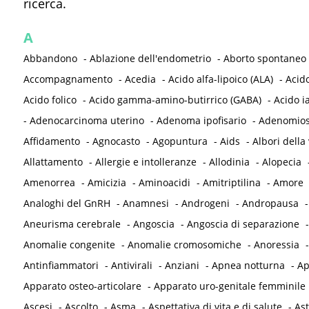
ricerca.
A
Abbandono
-
Ablazione dell'endometrio
-
Aborto spontaneo
Accompagnamento
-
Acedia
-
Acido alfa-lipoico (ALA)
-
Acid
Acido folico
-
Acido gamma-amino-butirrico (GABA)
-
Acido i
-
Adenocarcinoma uterino
-
Adenoma ipofisario
-
Adenomios
Affidamento
-
Agnocasto
-
Agopuntura
-
Aids
-
Albori della 
Allattamento
-
Allergie e intolleranze
-
Allodinia
-
Alopecia
Amenorrea
-
Amicizia
-
Aminoacidi
-
Amitriptilina
-
Amore
Analoghi del GnRH
-
Anamnesi
-
Androgeni
-
Andropausa
Aneurisma cerebrale
-
Angoscia
-
Angoscia di separazione
Anomalie congenite
-
Anomalie cromosomiche
-
Anoressia
Antinfiammatori
-
Antivirali
-
Anziani
-
Apnea notturna
-
Ap
Apparato osteo-articolare
-
Apparato uro-genitale femminile
Ascesi
-
Ascolto
-
Asma
-
Aspettativa di vita e di salute
-
As