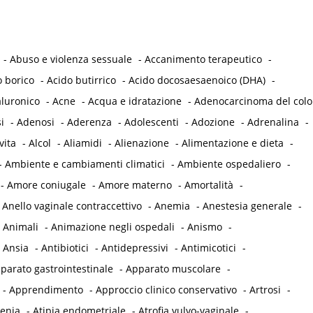
-
Abuso e violenza sessuale
-
Accanimento terapeutico
-
o borico
-
Acido butirrico
-
Acido docosaesaenoico (DHA)
-
aluronico
-
Acne
-
Acqua e idratazione
-
Adenocarcinoma del col
i
-
Adenosi
-
Aderenza
-
Adolescenti
-
Adozione
-
Adrenalina
-
vita
-
Alcol
-
Aliamidi
-
Alienazione
-
Alimentazione e dieta
-
-
Ambiente e cambiamenti climatici
-
Ambiente ospedaliero
-
-
Amore coniugale
-
Amore materno
-
Amortalità
-
-
Anello vaginale contraccettivo
-
Anemia
-
Anestesia generale
-
-
Animali
-
Animazione negli ospedali
-
Anismo
-
-
Ansia
-
Antibiotici
-
Antidepressivi
-
Antimicotici
-
parato gastrointestinale
-
Apparato muscolare
-
-
Apprendimento
-
Approccio clinico conservativo
-
Artrosi
-
tenia
-
Atipia endometriale
-
Atrofia vulvo-vaginale
-