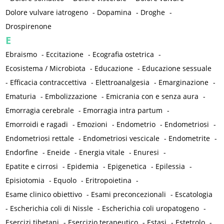
Dolore vulvare iatrogeno
-
Dopamina
-
Droghe
-
Drospirenone
E
Ebraismo
-
Eccitazione
-
Ecografia ostetrica
-
Ecosistema / Microbiota
-
Educazione
-
Educazione sessuale
-
Efficacia contraccettiva
-
Elettroanalgesia
-
Emarginazione
-
Ematuria
-
Embolizzazione
-
Emicrania con e senza aura
-
Emorragia cerebrale
-
Emorragia intra partum
-
Emorroidi e ragadi
-
Emozioni
-
Endometrio
-
Endometriosi
-
Endometriosi rettale
-
Endometriosi vescicale
-
Endometrite
-
Endorfine
-
Eneide
-
Energia vitale
-
Enuresi
-
Epatite e cirrosi
-
Epidemia
-
Epigenetica
-
Epilessia
-
Episiotomia
-
Equolo
-
Eritropoietina
-
Esame clinico obiettivo
-
Esami preconcezionali
-
Escatologia
-
Escherichia coli di Nissle
-
Escherichia coli uropatogeno
-
Esercizi tibetani
-
Esercizio terapeutico
-
Estasi
-
Estetrolo
-