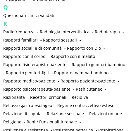
Q
Questionari clinici validati
R
Radiofrequenza
-
Radiologia interventistica
-
Radioterapia
-
Rapporti familiari
-
Rapporti sessuali
-
Rapporti sociali e di comunità
-
Rapporto con Dio
-
Rapporto con il corpo
-
Rapporto con il malato
-
Rapporto fisioterapista-paziente
-
Rapporto genitori-bambino
-
Rapporto genitori-figli
-
Rapporto mamma-bambino
-
Rapporto medico-paziente
-
Rapporto paziente-paziente
-
Rapporto psicoterapeuta-paziente
-
Rash cutaneo
-
Razionalità
-
Recettori ormonali
-
Recidiva
-
Reflusso gastro-esofageo
-
Regime contraccettivo esteso
-
Relazione di coppia
-
Relazione sessuale
-
Relazioni umane
-
Religione
-
Reni / Funzionalità renale
-
Resilienza e resistenza
-
Resistenza batterica
-
Respirazione