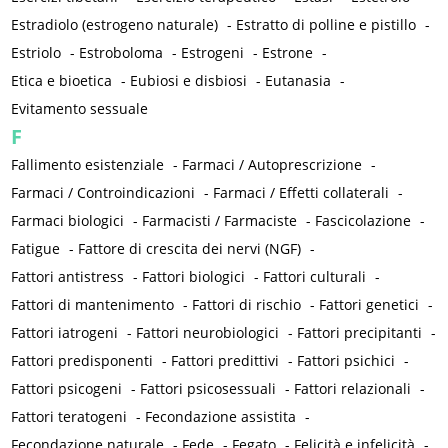
Estradiolo (estrogeno naturale)
-
Estratto di polline e pistillo
-
Estriolo
-
Estroboloma
-
Estrogeni
-
Estrone
-
Etica e bioetica
-
Eubiosi e disbiosi
-
Eutanasia
-
Evitamento sessuale
F
Fallimento esistenziale
-
Farmaci / Autoprescrizione
-
Farmaci / Controindicazioni
-
Farmaci / Effetti collaterali
-
Farmaci biologici
-
Farmacisti / Farmaciste
-
Fascicolazione
-
Fatigue
-
Fattore di crescita dei nervi (NGF)
-
Fattori antistress
-
Fattori biologici
-
Fattori culturali
-
Fattori di mantenimento
-
Fattori di rischio
-
Fattori genetici
-
Fattori iatrogeni
-
Fattori neurobiologici
-
Fattori precipitanti
-
Fattori predisponenti
-
Fattori predittivi
-
Fattori psichici
-
Fattori psicogeni
-
Fattori psicosessuali
-
Fattori relazionali
-
Fattori teratogeni
-
Fecondazione assistita
-
Fecondazione naturale
-
Fede
-
Fegato
-
Felicità e infelicità
-