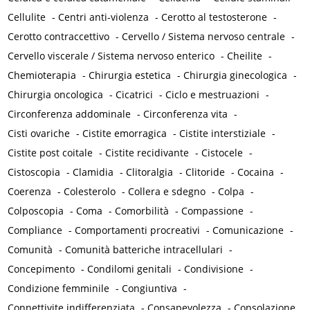
Cellulite
-
Centri anti-violenza
-
Cerotto al testosterone
-
Cerotto contraccettivo
-
Cervello / Sistema nervoso centrale
-
Cervello viscerale / Sistema nervoso enterico
-
Cheilite
-
Chemioterapia
-
Chirurgia estetica
-
Chirurgia ginecologica
-
Chirurgia oncologica
-
Cicatrici
-
Ciclo e mestruazioni
-
Circonferenza addominale
-
Circonferenza vita
-
Cisti ovariche
-
Cistite emorragica
-
Cistite interstiziale
-
Cistite post coitale
-
Cistite recidivante
-
Cistocele
-
Cistoscopia
-
Clamidia
-
Clitoralgia
-
Clitoride
-
Cocaina
-
Coerenza
-
Colesterolo
-
Collera e sdegno
-
Colpa
-
Colposcopia
-
Coma
-
Comorbilità
-
Compassione
-
Compliance
-
Comportamenti procreativi
-
Comunicazione
-
Comunità
-
Comunità batteriche intracellulari
-
Concepimento
-
Condilomi genitali
-
Condivisione
-
Condizione femminile
-
Congiuntiva
-
Connettivite indifferenziata
-
Consapevolezza
-
Consolazione