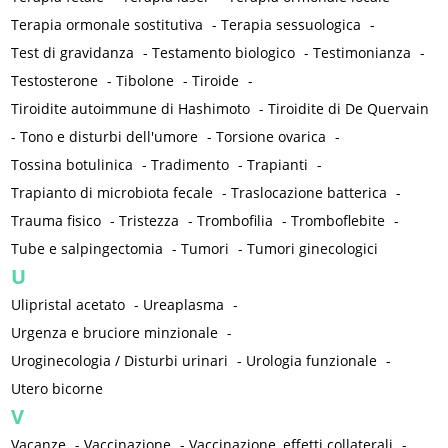
Terapia ormonale sostitutiva
-
Terapia sessuologica
-
Test di gravidanza
-
Testamento biologico
-
Testimonianza
-
Testosterone
-
Tibolone
-
Tiroide
-
Tiroidite autoimmune di Hashimoto
-
Tiroidite di De Quervain
-
Tono e disturbi dell'umore
-
Torsione ovarica
-
Tossina botulinica
-
Tradimento
-
Trapianti
-
Trapianto di microbiota fecale
-
Traslocazione batterica
-
Trauma fisico
-
Tristezza
-
Trombofilia
-
Tromboflebite
-
Tube e salpingectomia
-
Tumori
-
Tumori ginecologici
U
Ulipristal acetato
-
Ureaplasma
-
Urgenza e bruciore minzionale
-
Uroginecologia / Disturbi urinari
-
Urologia funzionale
-
Utero bicorne
V
Vacanze
-
Vaccinazione
-
Vaccinazione, effetti collaterali
-