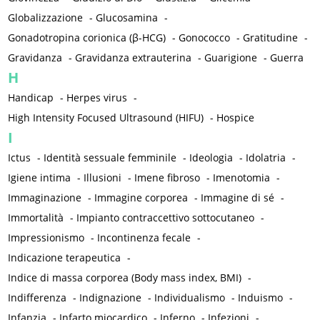
Globalizzazione
-
Glucosamina
-
Gonadotropina corionica (β-HCG)
-
Gonococco
-
Gratitudine
-
Gravidanza
-
Gravidanza extrauterina
-
Guarigione
-
Guerra
H
Handicap
-
Herpes virus
-
High Intensity Focused Ultrasound (HIFU)
-
Hospice
I
Ictus
-
Identità sessuale femminile
-
Ideologia
-
Idolatria
-
Igiene intima
-
Illusioni
-
Imene fibroso
-
Imenotomia
-
Immaginazione
-
Immagine corporea
-
Immagine di sé
-
Immortalità
-
Impianto contraccettivo sottocutaneo
-
Impressionismo
-
Incontinenza fecale
-
Indicazione terapeutica
-
Indice di massa corporea (Body mass index, BMI)
-
Indifferenza
-
Indignazione
-
Individualismo
-
Induismo
-
Infanzia
-
Infarto miocardico
-
Inferno
-
Infezioni
-