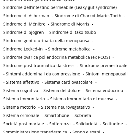
Sindrome dell’intestino permeabile (Leaky gut syndrome)
-
Sindrome di Asherman
-
Sindrome di Charcot-Marie-Tooth
-
Sindrome di Ménière
-
Sindrome di Morris
-
Sindrome di Sjögren
-
Sindrome di tako-tsubo
-
Sindrome genito-urinaria della menopausa
-
Sindrome Locked-In
-
Sindrome metabolica
-
Sindrome ovarica poliendocrina metabolica (ex PCOS)
-
Sindrome post traumatica da stress
-
Sindrome premestruale
-
Sintomi addominali da compressione
-
Sintomi menopausali
-
Sistema affettivo
-
Sistema cardiovascolare
-
Sistema cognitivo
-
Sistema del dolore
-
Sistema endocrino
-
Sistema immunitario
-
Sistema immunitario di mucosa
-
Sistema motorio
-
Sistema neurovegetativo
-
Sistema ormonale
-
Smartphone
-
Sobrietà
-
Società post mortale
-
Sofferenza
-
Solidarietà
-
Solitudine
-
Somministrazione transdermica
-
Sonno e sogni
-