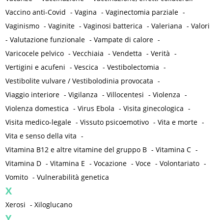
Vaccino anti-Covid
-
Vagina
-
Vaginectomia parziale
-
Vaginismo
-
Vaginite
-
Vaginosi batterica
-
Valeriana
-
Valori
-
Valutazione funzionale
-
Vampate di calore
-
Varicocele pelvico
-
Vecchiaia
-
Vendetta
-
Verità
-
Vertigini e acufeni
-
Vescica
-
Vestibolectomia
-
Vestibolite vulvare / Vestibolodinia provocata
-
Viaggio interiore
-
Vigilanza
-
Villocentesi
-
Violenza
-
Violenza domestica
-
Virus Ebola
-
Visita ginecologica
-
Visita medico-legale
-
Vissuto psicoemotivo
-
Vita e morte
-
Vita e senso della vita
-
Vitamina B12 e altre vitamine del gruppo B
-
Vitamina C
-
Vitamina D
-
Vitamina E
-
Vocazione
-
Voce
-
Volontariato
-
Vomito
-
Vulnerabilità genetica
X
Xerosi
-
Xiloglucano
Y