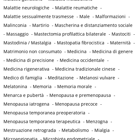
Malattie neurologiche
-
Malattie reumatiche
-
Malattie sessualmente trasmesse
-
Male
-
Malformazioni
-
Malinconia
-
Martirio
-
Mascherina e distanziamento sociale
-
Massaggio
-
Mastectomia profilattica bilaterale
-
Mastociti
-
Mastodinia / Mastalgia
-
Mastopatia fibrocistica
-
Maternità
-
Matrimonio non consumato
-
Medicina
-
Medicina di genere
-
Medicina di precisione
-
Medicina occidentale
-
Medicina rigenerativa
-
Medicina tradizionale cinese
-
Medico di famiglia
-
Meditazione
-
Melanosi vulvare
-
Melatonina
-
Memoria
-
Memoria morale
-
Menarca e pubertà
-
Menopausa e premenopausa
-
Menopausa iatrogena
-
Menopausa precoce
-
Menopausa temporanea preoperatoria
-
Menopausa temporanea terapeutica
-
Menzogna
-
Mestruazione retrograda
-
Metabolismo
-
Mialgia
-
Microangiopatia
-
Microbiota endometriale
-