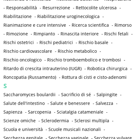
-
Responsabilità
-
Resurrezione
-
Rettocolite ulcerosa
-
Riabilitazione
-
Riabilitazione uroginecologica
-
Rianimazione e cure intensive
-
Ricerca scientifica
-
Rimorso
-
Rimozione
-
Rimpianto
-
Rinascita interiore
-
Rischi fetali
-
Rischi ostetrici
-
Rischi pediatrici
-
Rischio basale
-
Rischio cardiovascolare
-
Rischio metabolico
-
Rischio oncologico
-
Rischio tromboembolico e trombosi
-
Ritardo di crescita intrauterino (IUGR)
-
Robotica chirurgica
-
Roncopatia (Russamento)
-
Rottura di cisti e cisto-adenomi
S
Saccharomyces boulardii
-
Sacrificio di sé
-
Salpingite
-
Salute dell'intestino
-
Salute e benessere
-
Salvezza
-
Sapienza
-
Sarcopenia
-
Sciatalgia catameniale
-
Scienze omiche
-
Sclerodermia
-
Sclerosi multipla
-
Scuola e università
-
Scuole musicali nazionali
-
Secchezza genitale
-
Secchezza vaginale
-
Secchezza vulvare