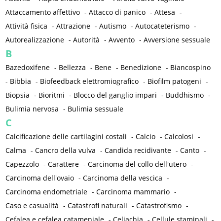
Attaccamento affettivo
-
Attacco di panico
-
Attesa
-
Attività fisica
-
Attrazione
-
Autismo
-
Autocateterismo
-
Autorealizzazione
-
Autorità
-
Avvento
-
Avversione sessuale
B
Bazedoxifene
-
Bellezza
-
Bene
-
Benedizione
-
Biancospino
-
Bibbia
-
Biofeedback elettromiografico
-
Biofilm patogeni
-
Biopsia
-
Bioritmi
-
Blocco del ganglio impari
-
Buddhismo
-
Bulimia nervosa
-
Bulimia sessuale
C
Calcificazione delle cartilagini costali
-
Calcio
-
Calcolosi
-
Calma
-
Cancro della vulva
-
Candida recidivante
-
Canto
-
Capezzolo
-
Carattere
-
Carcinoma del collo dell'utero
-
Carcinoma dell'ovaio
-
Carcinoma della vescica
-
Carcinoma endometriale
-
Carcinoma mammario
-
Caso e casualità
-
Catastrofi naturali
-
Catastrofismo
-
Cefalea e cefalea catameniale
-
Celiachia
-
Cellule staminali
-