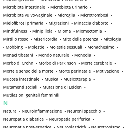
Microbiota intestinale
-
Microbiota urinario
-
Microbiota vulvo-vaginale
-
Microglia
-
Microtrombosi
-
Mielofibrosi primaria
-
Migrazioni
-
Minaccia d'aborto
-
Mindfulness
-
Minipillola
-
Mioma
-
Miomectomia
-
Mirtillo rosso
-
Misericordia
-
Mito della potenza
-
Mitologia
-
Mobbing
-
Molestie
-
Molestie sessuali
-
Monachesimo
-
Monaci tibetani
-
Mondo naturale
-
Monodia
-
Morbo di Crohn
-
Morbo di Parkinson
-
Morte cerebrale
-
Morte e senso della morte
-
Morte perinatale
-
Motivazione
-
Mucosa intestinale
-
Musica
-
Musicoterapia
-
Mutamenti sociali
-
Mutazione di Leiden
-
Mutilazioni genitali femminili
N
Natura
-
Neuroinfiammazione
-
Neuroni specchio
-
Neuropatia diabetica
-
Neuropatia periferica
-
Neuropatia post-erpetica
-
Neuroplasticità
-
Neurotropismo
-