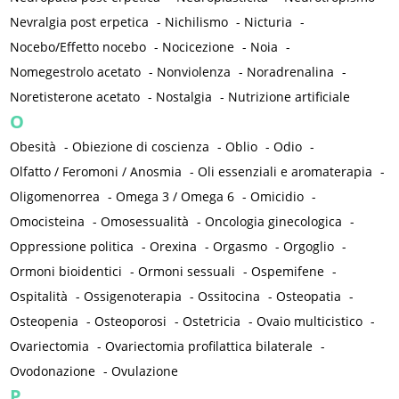
Nevralgia post erpetica
-
Nichilismo
-
Nicturia
-
Nocebo/Effetto nocebo
-
Nocicezione
-
Noia
-
Nomegestrolo acetato
-
Nonviolenza
-
Noradrenalina
-
Noretisterone acetato
-
Nostalgia
-
Nutrizione artificiale
O
Obesità
-
Obiezione di coscienza
-
Oblio
-
Odio
-
Olfatto / Feromoni / Anosmia
-
Oli essenziali e aromaterapia
-
Oligomenorrea
-
Omega 3 / Omega 6
-
Omicidio
-
Omocisteina
-
Omosessualità
-
Oncologia ginecologica
-
Oppressione politica
-
Orexina
-
Orgasmo
-
Orgoglio
-
Ormoni bioidentici
-
Ormoni sessuali
-
Ospemifene
-
Ospitalità
-
Ossigenoterapia
-
Ossitocina
-
Osteopatia
-
Osteopenia
-
Osteoporosi
-
Ostetricia
-
Ovaio multicistico
-
Ovariectomia
-
Ovariectomia profilattica bilaterale
-
Ovodonazione
-
Ovulazione
P