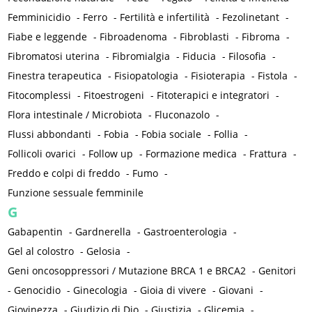
Femminicidio
-
Ferro
-
Fertilità e infertilità
-
Fezolinetant
-
Fiabe e leggende
-
Fibroadenoma
-
Fibroblasti
-
Fibroma
-
Fibromatosi uterina
-
Fibromialgia
-
Fiducia
-
Filosofia
-
Finestra terapeutica
-
Fisiopatologia
-
Fisioterapia
-
Fistola
-
Fitocomplessi
-
Fitoestrogeni
-
Fitoterapici e integratori
-
Flora intestinale / Microbiota
-
Fluconazolo
-
Flussi abbondanti
-
Fobia
-
Fobia sociale
-
Follia
-
Follicoli ovarici
-
Follow up
-
Formazione medica
-
Frattura
-
Freddo e colpi di freddo
-
Fumo
-
Funzione sessuale femminile
G
Gabapentin
-
Gardnerella
-
Gastroenterologia
-
Gel al colostro
-
Gelosia
-
Geni oncosoppressori / Mutazione BRCA 1 e BRCA2
-
Genitori
-
Genocidio
-
Ginecologia
-
Gioia di vivere
-
Giovani
-
Giovinezza
-
Giudizio di Dio
-
Giustizia
-
Glicemia
-