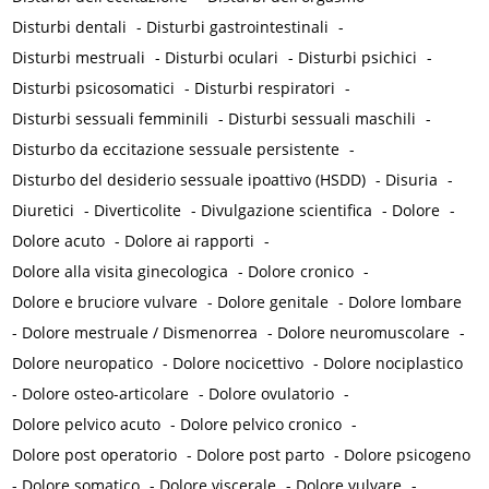
Disturbi dentali
-
Disturbi gastrointestinali
-
Disturbi mestruali
-
Disturbi oculari
-
Disturbi psichici
-
Disturbi psicosomatici
-
Disturbi respiratori
-
Disturbi sessuali femminili
-
Disturbi sessuali maschili
-
Disturbo da eccitazione sessuale persistente
-
Disturbo del desiderio sessuale ipoattivo (HSDD)
-
Disuria
-
Diuretici
-
Diverticolite
-
Divulgazione scientifica
-
Dolore
-
Dolore acuto
-
Dolore ai rapporti
-
Dolore alla visita ginecologica
-
Dolore cronico
-
Dolore e bruciore vulvare
-
Dolore genitale
-
Dolore lombare
-
Dolore mestruale / Dismenorrea
-
Dolore neuromuscolare
-
Dolore neuropatico
-
Dolore nocicettivo
-
Dolore nociplastico
-
Dolore osteo-articolare
-
Dolore ovulatorio
-
Dolore pelvico acuto
-
Dolore pelvico cronico
-
Dolore post operatorio
-
Dolore post parto
-
Dolore psicogeno
-
Dolore somatico
-
Dolore viscerale
-
Dolore vulvare
-