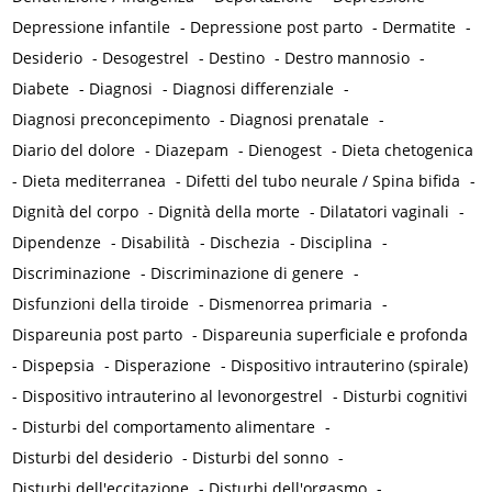
Depressione infantile
-
Depressione post parto
-
Dermatite
-
Desiderio
-
Desogestrel
-
Destino
-
Destro mannosio
-
Diabete
-
Diagnosi
-
Diagnosi differenziale
-
Diagnosi preconcepimento
-
Diagnosi prenatale
-
Diario del dolore
-
Diazepam
-
Dienogest
-
Dieta chetogenica
-
Dieta mediterranea
-
Difetti del tubo neurale / Spina bifida
-
Dignità del corpo
-
Dignità della morte
-
Dilatatori vaginali
-
Dipendenze
-
Disabilità
-
Dischezia
-
Disciplina
-
Discriminazione
-
Discriminazione di genere
-
Disfunzioni della tiroide
-
Dismenorrea primaria
-
Dispareunia post parto
-
Dispareunia superficiale e profonda
-
Dispepsia
-
Disperazione
-
Dispositivo intrauterino (spirale)
-
Dispositivo intrauterino al levonorgestrel
-
Disturbi cognitivi
-
Disturbi del comportamento alimentare
-
Disturbi del desiderio
-
Disturbi del sonno
-
Disturbi dell'eccitazione
-
Disturbi dell'orgasmo
-