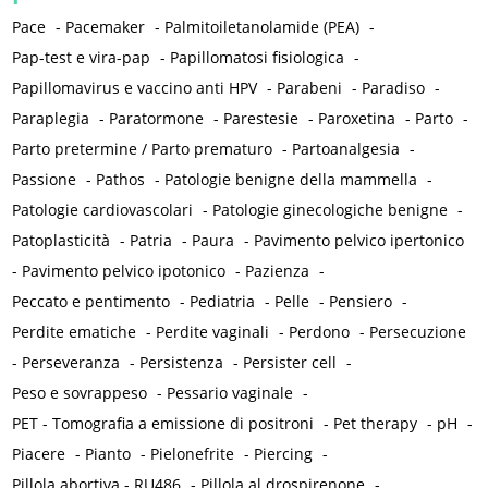
Pace
-
Pacemaker
-
Palmitoiletanolamide (PEA)
-
Pap-test e vira-pap
-
Papillomatosi fisiologica
-
Papillomavirus e vaccino anti HPV
-
Parabeni
-
Paradiso
-
Paraplegia
-
Paratormone
-
Parestesie
-
Paroxetina
-
Parto
-
Parto pretermine / Parto prematuro
-
Partoanalgesia
-
Passione
-
Pathos
-
Patologie benigne della mammella
-
Patologie cardiovascolari
-
Patologie ginecologiche benigne
-
Patoplasticità
-
Patria
-
Paura
-
Pavimento pelvico ipertonico
-
Pavimento pelvico ipotonico
-
Pazienza
-
Peccato e pentimento
-
Pediatria
-
Pelle
-
Pensiero
-
Perdite ematiche
-
Perdite vaginali
-
Perdono
-
Persecuzione
-
Perseveranza
-
Persistenza
-
Persister cell
-
Peso e sovrappeso
-
Pessario vaginale
-
PET - Tomografia a emissione di positroni
-
Pet therapy
-
pH
-
Piacere
-
Pianto
-
Pielonefrite
-
Piercing
-
Pillola abortiva - RU486
-
Pillola al drospirenone
-