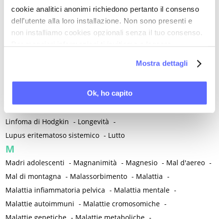
cookie analitici anonimi richiedono pertanto il consenso
Klebsiella Pneumoniae
dell’utente alla loro installazione. Non sono presenti e
L
non installiamo cookies opzionali senza il tuo consenso.
L-acetilcarnitina
-
Lacerazioni perineali da parto
-
Lacrime
-
Per maggiori informazioni ti invitiamo a leggere
Laicità
-
Laparoscopia
-
Lassativi
-
Lattobacilli
-
Lavoro
-
la nostra
Cookie Policy
.
Mostra dettagli
Leadership
-
Leggerezza
-
Legislazione
-
Legittima difesa
-
Lesione precancerosa
-
Letteratura
-
Leucemia mieloide
-
Ok, ho capito
Libertà
-
Libri e lettura
-
Lichen planus
-
Lichen sclerosus
-
Lichen vulvare
-
Limite
-
Linee guida cliniche
-
Linfedema
-
Linfoma di Hodgkin
-
Longevità
-
Lupus eritematoso sistemico
-
Lutto
M
Madri adolescenti
-
Magnanimità
-
Magnesio
-
Mal d'aereo
-
Mal di montagna
-
Malassorbimento
-
Malattia
-
Malattia infiammatoria pelvica
-
Malattia mentale
-
Malattie autoimmuni
-
Malattie cromosomiche
-
Malattie genetiche
-
Malattie metaboliche
-