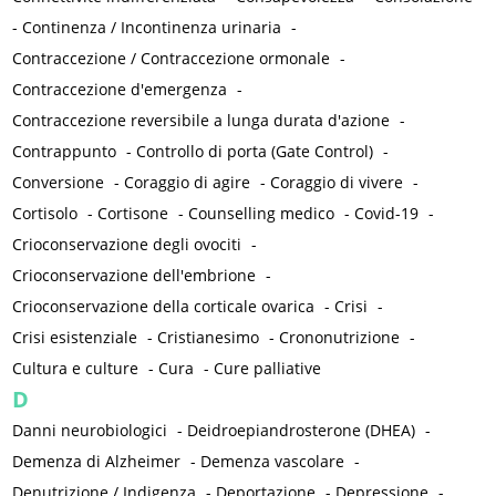
-
Continenza / Incontinenza urinaria
-
Contraccezione / Contraccezione ormonale
-
Contraccezione d'emergenza
-
Contraccezione reversibile a lunga durata d'azione
-
Contrappunto
-
Controllo di porta (Gate Control)
-
Conversione
-
Coraggio di agire
-
Coraggio di vivere
-
Cortisolo
-
Cortisone
-
Counselling medico
-
Covid-19
-
Crioconservazione degli ovociti
-
Crioconservazione dell'embrione
-
Crioconservazione della corticale ovarica
-
Crisi
-
Crisi esistenziale
-
Cristianesimo
-
Crononutrizione
-
Cultura e culture
-
Cura
-
Cure palliative
D
Danni neurobiologici
-
Deidroepiandrosterone (DHEA)
-
Demenza di Alzheimer
-
Demenza vascolare
-
Denutrizione / Indigenza
-
Deportazione
-
Depressione
-