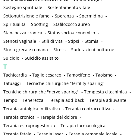
Sostegno spirituale
-
Sostentamento vitale
-
Sottonutrizione e fame
-
Speranza
-
Spermidina
-
Spiritualità
-
Spotting
-
Stafilococco aureo
-
Stanchezza cronica
-
Status socio-economico
-
Stenosi vaginale
-
Stili di vita
-
Stipsi
-
Stomia
-
Storia greca e romana
-
Stress
-
Sudorazioni notturne
-
Suicidio
-
Suicidio assistito
T
Tachicardia
-
Taglio cesareo
-
Tamoxifene
-
Taoismo
-
Tatuaggi
-
Tecniche chirurgiche "fertility sparing"
-
Tecniche chirurgiche "nerve sparing"
-
Tempesta citochinica
-
Tempo
-
Tenerezza
-
Terapia add-back
-
Terapia adiuvante
-
Terapia antalgica infiltrativa
-
Terapia contraccettiva
-
Terapia cronica
-
Terapia del dolore
-
Terapia estroprogestinica
-
Terapia farmacologica
-
Terapia fetale
-
Terapia laser
-
Terapia ormonale locale
-