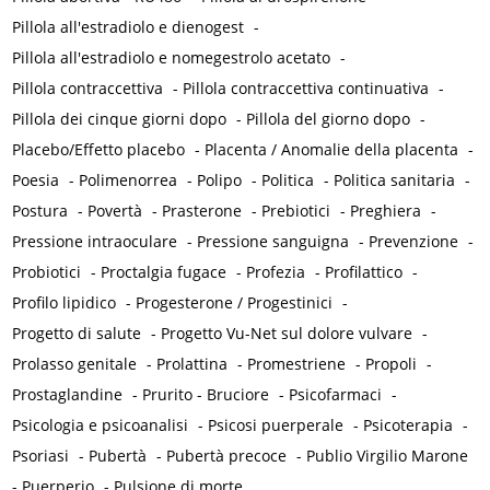
Pillola all'estradiolo e dienogest
-
Pillola all'estradiolo e nomegestrolo acetato
-
Pillola contraccettiva
-
Pillola contraccettiva continuativa
-
Pillola dei cinque giorni dopo
-
Pillola del giorno dopo
-
Placebo/Effetto placebo
-
Placenta / Anomalie della placenta
-
Poesia
-
Polimenorrea
-
Polipo
-
Politica
-
Politica sanitaria
-
Postura
-
Povertà
-
Prasterone
-
Prebiotici
-
Preghiera
-
Pressione intraoculare
-
Pressione sanguigna
-
Prevenzione
-
Probiotici
-
Proctalgia fugace
-
Profezia
-
Profilattico
-
Profilo lipidico
-
Progesterone / Progestinici
-
Progetto di salute
-
Progetto Vu-Net sul dolore vulvare
-
Prolasso genitale
-
Prolattina
-
Promestriene
-
Propoli
-
Prostaglandine
-
Prurito - Bruciore
-
Psicofarmaci
-
Psicologia e psicoanalisi
-
Psicosi puerperale
-
Psicoterapia
-
Psoriasi
-
Pubertà
-
Pubertà precoce
-
Publio Virgilio Marone
-
Puerperio
-
Pulsione di morte