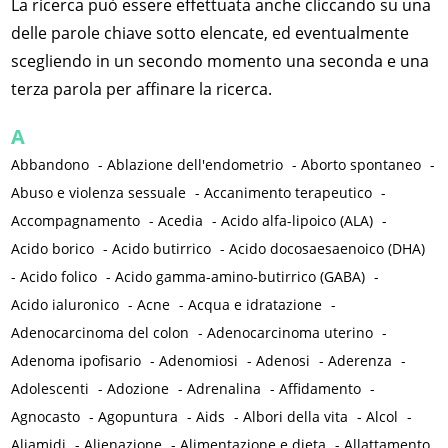
La ricerca può essere effettuata anche cliccando su una
delle parole chiave sotto elencate, ed eventualmente
scegliendo in un secondo momento una seconda e una
terza parola per affinare la ricerca.
A
Abbandono
-
Ablazione dell'endometrio
-
Aborto spontaneo
-
Abuso e violenza sessuale
-
Accanimento terapeutico
-
Accompagnamento
-
Acedia
-
Acido alfa-lipoico (ALA)
-
Acido borico
-
Acido butirrico
-
Acido docosaesaenoico (DHA)
-
Acido folico
-
Acido gamma-amino-butirrico (GABA)
-
Acido ialuronico
-
Acne
-
Acqua e idratazione
-
Adenocarcinoma del colon
-
Adenocarcinoma uterino
-
Adenoma ipofisario
-
Adenomiosi
-
Adenosi
-
Aderenza
-
Adolescenti
-
Adozione
-
Adrenalina
-
Affidamento
-
Agnocasto
-
Agopuntura
-
Aids
-
Albori della vita
-
Alcol
-
Aliamidi
-
Alienazione
-
Alimentazione e dieta
-
Allattamento