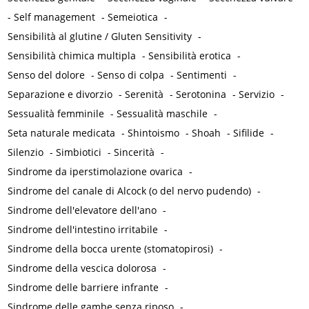
-
Self management
-
Semeiotica
-
Sensibilità al glutine / Gluten Sensitivity
-
Sensibilità chimica multipla
-
Sensibilità erotica
-
Senso del dolore
-
Senso di colpa
-
Sentimenti
-
Separazione e divorzio
-
Serenità
-
Serotonina
-
Servizio
-
Sessualità femminile
-
Sessualità maschile
-
Seta naturale medicata
-
Shintoismo
-
Shoah
-
Sifilide
-
Silenzio
-
Simbiotici
-
Sincerità
-
Sindrome da iperstimolazione ovarica
-
Sindrome del canale di Alcock (o del nervo pudendo)
-
Sindrome dell'elevatore dell'ano
-
Sindrome dell'intestino irritabile
-
Sindrome della bocca urente (stomatopirosi)
-
Sindrome della vescica dolorosa
-
Sindrome delle barriere infrante
-
Sindrome delle gambe senza riposo
-