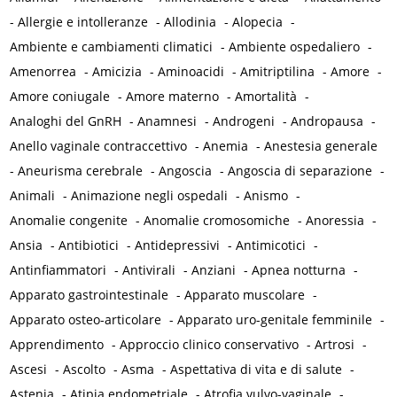
-
Allergie e intolleranze
-
Allodinia
-
Alopecia
-
Ambiente e cambiamenti climatici
-
Ambiente ospedaliero
-
Amenorrea
-
Amicizia
-
Aminoacidi
-
Amitriptilina
-
Amore
-
Amore coniugale
-
Amore materno
-
Amortalità
-
Analoghi del GnRH
-
Anamnesi
-
Androgeni
-
Andropausa
-
Anello vaginale contraccettivo
-
Anemia
-
Anestesia generale
-
Aneurisma cerebrale
-
Angoscia
-
Angoscia di separazione
-
Animali
-
Animazione negli ospedali
-
Anismo
-
Anomalie congenite
-
Anomalie cromosomiche
-
Anoressia
-
Ansia
-
Antibiotici
-
Antidepressivi
-
Antimicotici
-
Antinfiammatori
-
Antivirali
-
Anziani
-
Apnea notturna
-
Apparato gastrointestinale
-
Apparato muscolare
-
Apparato osteo-articolare
-
Apparato uro-genitale femminile
-
Apprendimento
-
Approccio clinico conservativo
-
Artrosi
-
Ascesi
-
Ascolto
-
Asma
-
Aspettativa di vita e di salute
-
Astenia
-
Atipia endometriale
-
Atrofia vulvo-vaginale
-