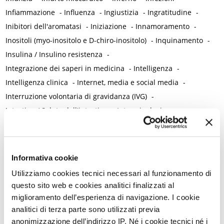
Infiammazione
-
Influenza
-
Ingiustizia
-
Ingratitudine
-
Inibitori dell'aromatasi
-
Iniziazione
-
Innamoramento
-
Inositoli (myo-inositolo e D-chiro-inositolo)
-
Inquinamento
-
Insulina / Insulino resistenza
-
Integrazione dei saperi in medicina
-
Intelligenza
-
Intelligenza clinica
-
Internet, media e social media
-
Interruzione volontaria di gravidanza (IVG)
-
Intestino / Salute dell'intestino
-
Intracrinologia
-
Introspezione
-
Invecchiamento
-
Invidia
-
Iodio
-
Iperalgesia
-
Iperandrogenismo funzionale
-
Iperomocisteinemia
-
Iperperistalsi atipica uterina
-
Informativa cookie
Iperplasia endometriale
-
Ipertensione
-
Utilizziamo cookies tecnici necessari al funzionamento di
Ipertricosi e irsutismo
-
Ipotalamo
-
Irisina
-
questo sito web e cookies analitici finalizzati al
Ischemia miocardica
-
Isotretinoina
-
Isterectomia
-
miglioramento dell’esperienza di navigazione. I cookie
Isteroscopia
analitici di terza parte sono utilizzati previa
K
anonimizzazione dell’indirizzo IP. Né i cookie tecnici né i