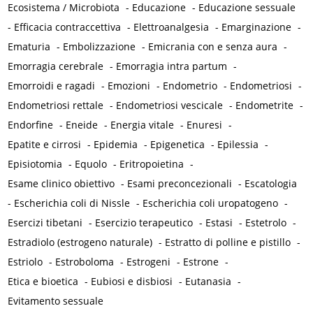
Ecosistema / Microbiota
-
Educazione
-
Educazione sessuale
-
Efficacia contraccettiva
-
Elettroanalgesia
-
Emarginazione
-
Ematuria
-
Embolizzazione
-
Emicrania con e senza aura
-
Emorragia cerebrale
-
Emorragia intra partum
-
Emorroidi e ragadi
-
Emozioni
-
Endometrio
-
Endometriosi
-
Endometriosi rettale
-
Endometriosi vescicale
-
Endometrite
-
Endorfine
-
Eneide
-
Energia vitale
-
Enuresi
-
Epatite e cirrosi
-
Epidemia
-
Epigenetica
-
Epilessia
-
Episiotomia
-
Equolo
-
Eritropoietina
-
Esame clinico obiettivo
-
Esami preconcezionali
-
Escatologia
-
Escherichia coli di Nissle
-
Escherichia coli uropatogeno
-
Esercizi tibetani
-
Esercizio terapeutico
-
Estasi
-
Estetrolo
-
Estradiolo (estrogeno naturale)
-
Estratto di polline e pistillo
-
Estriolo
-
Estroboloma
-
Estrogeni
-
Estrone
-
Etica e bioetica
-
Eubiosi e disbiosi
-
Eutanasia
-
Evitamento sessuale