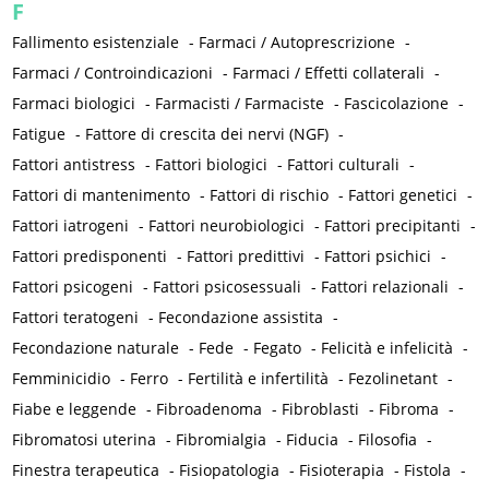
F
Fallimento esistenziale
-
Farmaci / Autoprescrizione
-
Farmaci / Controindicazioni
-
Farmaci / Effetti collaterali
-
Farmaci biologici
-
Farmacisti / Farmaciste
-
Fascicolazione
-
Fatigue
-
Fattore di crescita dei nervi (NGF)
-
Fattori antistress
-
Fattori biologici
-
Fattori culturali
-
Fattori di mantenimento
-
Fattori di rischio
-
Fattori genetici
-
Fattori iatrogeni
-
Fattori neurobiologici
-
Fattori precipitanti
-
Fattori predisponenti
-
Fattori predittivi
-
Fattori psichici
-
Fattori psicogeni
-
Fattori psicosessuali
-
Fattori relazionali
-
Fattori teratogeni
-
Fecondazione assistita
-
Fecondazione naturale
-
Fede
-
Fegato
-
Felicità e infelicità
-
Femminicidio
-
Ferro
-
Fertilità e infertilità
-
Fezolinetant
-
Fiabe e leggende
-
Fibroadenoma
-
Fibroblasti
-
Fibroma
-
Fibromatosi uterina
-
Fibromialgia
-
Fiducia
-
Filosofia
-
Finestra terapeutica
-
Fisiopatologia
-
Fisioterapia
-
Fistola
-