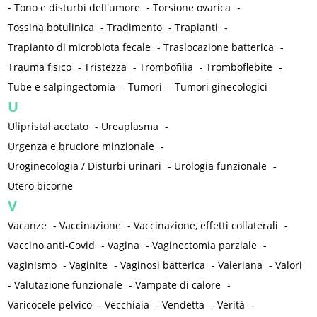
-
Tono e disturbi dell'umore
-
Torsione ovarica
-
Tossina botulinica
-
Tradimento
-
Trapianti
-
Trapianto di microbiota fecale
-
Traslocazione batterica
-
Trauma fisico
-
Tristezza
-
Trombofilia
-
Tromboflebite
-
Tube e salpingectomia
-
Tumori
-
Tumori ginecologici
U
Ulipristal acetato
-
Ureaplasma
-
Urgenza e bruciore minzionale
-
Uroginecologia / Disturbi urinari
-
Urologia funzionale
-
Utero bicorne
V
Vacanze
-
Vaccinazione
-
Vaccinazione, effetti collaterali
-
Vaccino anti-Covid
-
Vagina
-
Vaginectomia parziale
-
Vaginismo
-
Vaginite
-
Vaginosi batterica
-
Valeriana
-
Valori
-
Valutazione funzionale
-
Vampate di calore
-
Varicocele pelvico
-
Vecchiaia
-
Vendetta
-
Verità
-