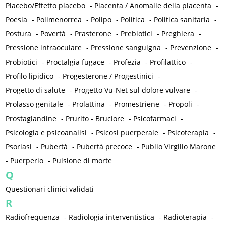
Placebo/Effetto placebo
-
Placenta / Anomalie della placenta
-
Poesia
-
Polimenorrea
-
Polipo
-
Politica
-
Politica sanitaria
-
Postura
-
Povertà
-
Prasterone
-
Prebiotici
-
Preghiera
-
Pressione intraoculare
-
Pressione sanguigna
-
Prevenzione
-
Probiotici
-
Proctalgia fugace
-
Profezia
-
Profilattico
-
Profilo lipidico
-
Progesterone / Progestinici
-
Progetto di salute
-
Progetto Vu-Net sul dolore vulvare
-
Prolasso genitale
-
Prolattina
-
Promestriene
-
Propoli
-
Prostaglandine
-
Prurito - Bruciore
-
Psicofarmaci
-
Psicologia e psicoanalisi
-
Psicosi puerperale
-
Psicoterapia
-
Psoriasi
-
Pubertà
-
Pubertà precoce
-
Publio Virgilio Marone
-
Puerperio
-
Pulsione di morte
Q
Questionari clinici validati
R
Radiofrequenza
-
Radiologia interventistica
-
Radioterapia
-