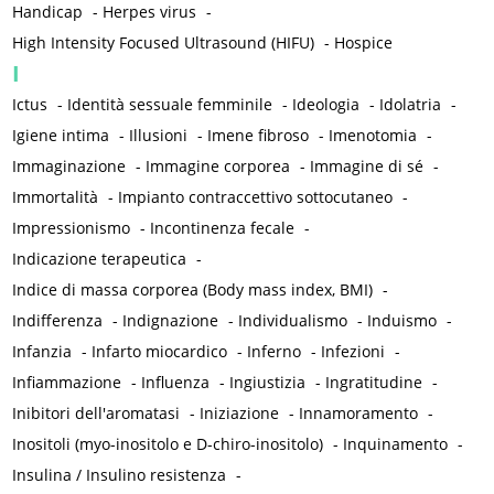
Handicap
-
Herpes virus
-
High Intensity Focused Ultrasound (HIFU)
-
Hospice
I
Ictus
-
Identità sessuale femminile
-
Ideologia
-
Idolatria
-
Igiene intima
-
Illusioni
-
Imene fibroso
-
Imenotomia
-
Immaginazione
-
Immagine corporea
-
Immagine di sé
-
Immortalità
-
Impianto contraccettivo sottocutaneo
-
Impressionismo
-
Incontinenza fecale
-
Indicazione terapeutica
-
Indice di massa corporea (Body mass index, BMI)
-
Indifferenza
-
Indignazione
-
Individualismo
-
Induismo
-
Infanzia
-
Infarto miocardico
-
Inferno
-
Infezioni
-
Infiammazione
-
Influenza
-
Ingiustizia
-
Ingratitudine
-
Inibitori dell'aromatasi
-
Iniziazione
-
Innamoramento
-
Inositoli (myo-inositolo e D-chiro-inositolo)
-
Inquinamento
-
Insulina / Insulino resistenza
-