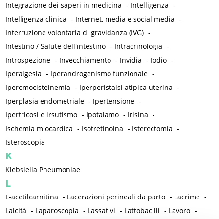
Integrazione dei saperi in medicina
-
Intelligenza
-
Intelligenza clinica
-
Internet, media e social media
-
Interruzione volontaria di gravidanza (IVG)
-
Intestino / Salute dell'intestino
-
Intracrinologia
-
Introspezione
-
Invecchiamento
-
Invidia
-
Iodio
-
Iperalgesia
-
Iperandrogenismo funzionale
-
Iperomocisteinemia
-
Iperperistalsi atipica uterina
-
Iperplasia endometriale
-
Ipertensione
-
Ipertricosi e irsutismo
-
Ipotalamo
-
Irisina
-
Ischemia miocardica
-
Isotretinoina
-
Isterectomia
-
Isteroscopia
K
Klebsiella Pneumoniae
L
L-acetilcarnitina
-
Lacerazioni perineali da parto
-
Lacrime
-
Laicità
-
Laparoscopia
-
Lassativi
-
Lattobacilli
-
Lavoro
-