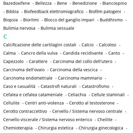
Bazedoxifene
-
Bellezza
-
Bene
-
Benedizione
-
Biancospino
-
Bibbia
-
Biofeedback elettromiografico
-
Biofilm patogeni
-
Biopsia
-
Bioritmi
-
Blocco del ganglio impari
-
Buddhismo
-
Bulimia nervosa
-
Bulimia sessuale
C
Calcificazione delle cartilagini costali
-
Calcio
-
Calcolosi
-
Calma
-
Cancro della vulva
-
Candida recidivante
-
Canto
-
Capezzolo
-
Carattere
-
Carcinoma del collo dell'utero
-
Carcinoma dell'ovaio
-
Carcinoma della vescica
-
Carcinoma endometriale
-
Carcinoma mammario
-
Caso e casualità
-
Catastrofi naturali
-
Catastrofismo
-
Cefalea e cefalea catameniale
-
Celiachia
-
Cellule staminali
-
Cellulite
-
Centri anti-violenza
-
Cerotto al testosterone
-
Cerotto contraccettivo
-
Cervello / Sistema nervoso centrale
-
Cervello viscerale / Sistema nervoso enterico
-
Cheilite
-
Chemioterapia
-
Chirurgia estetica
-
Chirurgia ginecologica
-