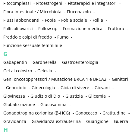
Fitocomplessi
-
Fitoestrogeni
-
Fitoterapici e integratori
-
Flora intestinale / Microbiota
-
Fluconazolo
-
Flussi abbondanti
-
Fobia
-
Fobia sociale
-
Follia
-
Follicoli ovarici
-
Follow up
-
Formazione medica
-
Frattura
-
Freddo e colpi di freddo
-
Fumo
-
Funzione sessuale femminile
G
Gabapentin
-
Gardnerella
-
Gastroenterologia
-
Gel al colostro
-
Gelosia
-
Geni oncosoppressori / Mutazione BRCA 1 e BRCA2
-
Genitori
-
Genocidio
-
Ginecologia
-
Gioia di vivere
-
Giovani
-
Giovinezza
-
Giudizio di Dio
-
Giustizia
-
Glicemia
-
Globalizzazione
-
Glucosamina
-
Gonadotropina corionica (β-HCG)
-
Gonococco
-
Gratitudine
-
Gravidanza
-
Gravidanza extrauterina
-
Guarigione
-
Guerra
H