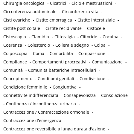
Chirurgia oncologica
-
Cicatrici
-
Ciclo e mestruazioni
-
Circonferenza addominale
-
Circonferenza vita
-
Cisti ovariche
-
Cistite emorragica
-
Cistite interstiziale
-
Cistite post coitale
-
Cistite recidivante
-
Cistocele
-
Cistoscopia
-
Clamidia
-
Clitoralgia
-
Clitoride
-
Cocaina
-
Coerenza
-
Colesterolo
-
Collera e sdegno
-
Colpa
-
Colposcopia
-
Coma
-
Comorbilità
-
Compassione
-
Compliance
-
Comportamenti procreativi
-
Comunicazione
-
Comunità
-
Comunità batteriche intracellulari
-
Concepimento
-
Condilomi genitali
-
Condivisione
-
Condizione femminile
-
Congiuntiva
-
Connettivite indifferenziata
-
Consapevolezza
-
Consolazione
-
Continenza / Incontinenza urinaria
-
Contraccezione / Contraccezione ormonale
-
Contraccezione d'emergenza
-
Contraccezione reversibile a lunga durata d'azione
-