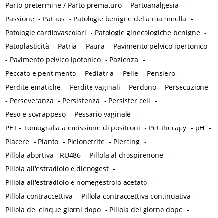
Parto pretermine / Parto prematuro
-
Partoanalgesia
-
Passione
-
Pathos
-
Patologie benigne della mammella
-
Patologie cardiovascolari
-
Patologie ginecologiche benigne
-
Patoplasticità
-
Patria
-
Paura
-
Pavimento pelvico ipertonico
-
Pavimento pelvico ipotonico
-
Pazienza
-
Peccato e pentimento
-
Pediatria
-
Pelle
-
Pensiero
-
Perdite ematiche
-
Perdite vaginali
-
Perdono
-
Persecuzione
-
Perseveranza
-
Persistenza
-
Persister cell
-
Peso e sovrappeso
-
Pessario vaginale
-
PET - Tomografia a emissione di positroni
-
Pet therapy
-
pH
-
Piacere
-
Pianto
-
Pielonefrite
-
Piercing
-
Pillola abortiva - RU486
-
Pillola al drospirenone
-
Pillola all'estradiolo e dienogest
-
Pillola all'estradiolo e nomegestrolo acetato
-
Pillola contraccettiva
-
Pillola contraccettiva continuativa
-
Pillola dei cinque giorni dopo
-
Pillola del giorno dopo
-