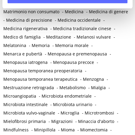
Mastodinia / Mastalgia
-
Mastopatia fibrocistica
-
Maternità
-
Matrimonio non consumato
-
Medicina
-
Medicina di genere
-
Medicina di precisione
-
Medicina occidentale
-
Medicina rigenerativa
-
Medicina tradizionale cinese
-
Medico di famiglia
-
Meditazione
-
Melanosi vulvare
-
Melatonina
-
Memoria
-
Memoria morale
-
Menarca e pubertà
-
Menopausa e premenopausa
-
Menopausa iatrogena
-
Menopausa precoce
-
Menopausa temporanea preoperatoria
-
Menopausa temporanea terapeutica
-
Menzogna
-
Mestruazione retrograda
-
Metabolismo
-
Mialgia
-
Microangiopatia
-
Microbiota endometriale
-
Microbiota intestinale
-
Microbiota urinario
-
Microbiota vulvo-vaginale
-
Microglia
-
Microtrombosi
-
Mielofibrosi primaria
-
Migrazioni
-
Minaccia d'aborto
-
Mindfulness
-
Minipillola
-
Mioma
-
Miomectomia
-