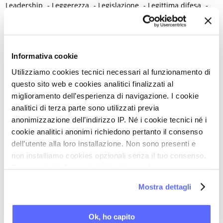
Leadership
-
Leggerezza
-
Legislazione
-
Legittima difesa
-
Lesione precancerosa
-
Letteratura
-
Leucemia mieloide
-
Libertà
-
Libri e lettura
-
Lichen planus
-
Lichen sclerosus
-
Lichen vulvare
-
Limite
-
Linee guida cliniche
-
Linfedema
-
Informativa cookie
Linfoma di Hodgkin
-
Longevità
-
Utilizziamo cookies tecnici necessari al funzionamento di
Lupus eritematoso sistemico
-
Lutto
questo sito web e cookies analitici finalizzati al
M
miglioramento dell’esperienza di navigazione. I cookie
Madri adolescenti
-
Magnanimità
-
Magnesio
-
Mal d'aereo
-
analitici di terza parte sono utilizzati previa
Mal di montagna
-
Malassorbimento
-
Malattia
-
anonimizzazione dell’indirizzo IP. Né i cookie tecnici né i
Malattia infiammatoria pelvica
-
Malattia mentale
-
cookie analitici anonimi richiedono pertanto il consenso
dell’utente alla loro installazione. Non sono presenti e
Malattie autoimmuni
-
Malattie cromosomiche
-
non installiamo cookies opzionali senza il tuo consenso.
Malattie genetiche
-
Malattie metaboliche
-
Per maggiori informazioni ti invitiamo a leggere
Malattie neurologiche
-
Malattie reumatiche
-
la nostra
Cookie Policy
.
Malattie sessualmente trasmesse
-
Male
-
Malformazioni
-
Mostra dettagli
Malinconia
-
Martirio
-
Mascherina e distanziamento sociale
-
Massaggio
-
Mastectomia profilattica bilaterale
-
Mastociti
-
Ok, ho capito