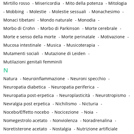
Mirtillo rosso
-
Misericordia
-
Mito della potenza
-
Mitologia
-
Mobbing
-
Molestie
-
Molestie sessuali
-
Monachesimo
-
Monaci tibetani
-
Mondo naturale
-
Monodia
-
Morbo di Crohn
-
Morbo di Parkinson
-
Morte cerebrale
-
Morte e senso della morte
-
Morte perinatale
-
Motivazione
-
Mucosa intestinale
-
Musica
-
Musicoterapia
-
Mutamenti sociali
-
Mutazione di Leiden
-
Mutilazioni genitali femminili
N
Natura
-
Neuroinfiammazione
-
Neuroni specchio
-
Neuropatia diabetica
-
Neuropatia periferica
-
Neuropatia post-erpetica
-
Neuroplasticità
-
Neurotropismo
-
Nevralgia post erpetica
-
Nichilismo
-
Nicturia
-
Nocebo/Effetto nocebo
-
Nocicezione
-
Noia
-
Nomegestrolo acetato
-
Nonviolenza
-
Noradrenalina
-
Noretisterone acetato
-
Nostalgia
-
Nutrizione artificiale