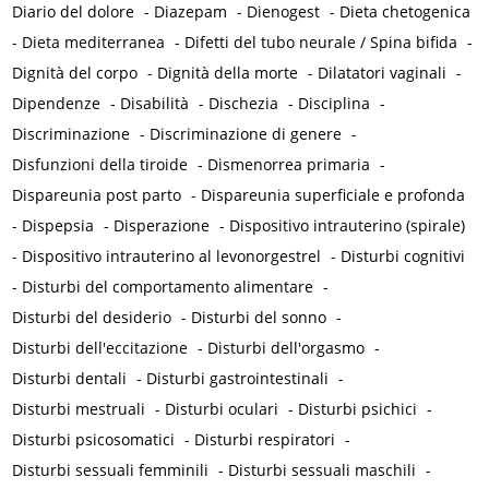
Diario del dolore
-
Diazepam
-
Dienogest
-
Dieta chetogenica
-
Dieta mediterranea
-
Difetti del tubo neurale / Spina bifida
-
Dignità del corpo
-
Dignità della morte
-
Dilatatori vaginali
-
Dipendenze
-
Disabilità
-
Dischezia
-
Disciplina
-
Discriminazione
-
Discriminazione di genere
-
Disfunzioni della tiroide
-
Dismenorrea primaria
-
Dispareunia post parto
-
Dispareunia superficiale e profonda
-
Dispepsia
-
Disperazione
-
Dispositivo intrauterino (spirale)
-
Dispositivo intrauterino al levonorgestrel
-
Disturbi cognitivi
-
Disturbi del comportamento alimentare
-
Disturbi del desiderio
-
Disturbi del sonno
-
Disturbi dell'eccitazione
-
Disturbi dell'orgasmo
-
Disturbi dentali
-
Disturbi gastrointestinali
-
Disturbi mestruali
-
Disturbi oculari
-
Disturbi psichici
-
Disturbi psicosomatici
-
Disturbi respiratori
-
Disturbi sessuali femminili
-
Disturbi sessuali maschili
-