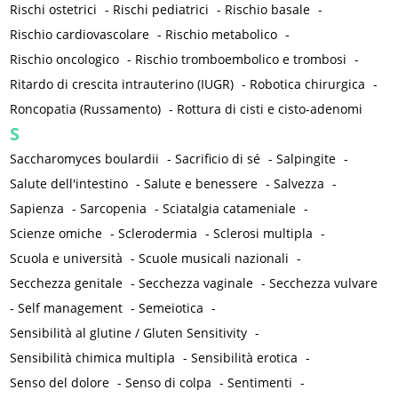
Rischi ostetrici
-
Rischi pediatrici
-
Rischio basale
-
Rischio cardiovascolare
-
Rischio metabolico
-
Rischio oncologico
-
Rischio tromboembolico e trombosi
-
Ritardo di crescita intrauterino (IUGR)
-
Robotica chirurgica
-
Roncopatia (Russamento)
-
Rottura di cisti e cisto-adenomi
S
Saccharomyces boulardii
-
Sacrificio di sé
-
Salpingite
-
Salute dell'intestino
-
Salute e benessere
-
Salvezza
-
Sapienza
-
Sarcopenia
-
Sciatalgia catameniale
-
Scienze omiche
-
Sclerodermia
-
Sclerosi multipla
-
Scuola e università
-
Scuole musicali nazionali
-
Secchezza genitale
-
Secchezza vaginale
-
Secchezza vulvare
-
Self management
-
Semeiotica
-
Sensibilità al glutine / Gluten Sensitivity
-
Sensibilità chimica multipla
-
Sensibilità erotica
-
Senso del dolore
-
Senso di colpa
-
Sentimenti
-