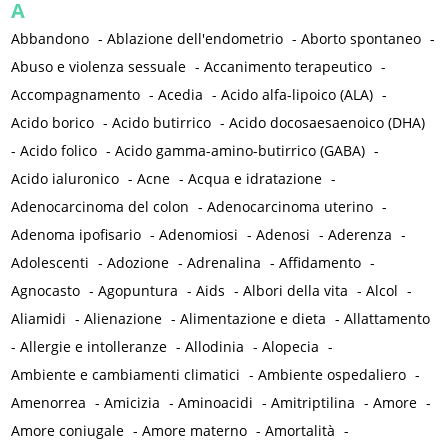
A
Abbandono
-
Ablazione dell'endometrio
-
Aborto spontaneo
-
Abuso e violenza sessuale
-
Accanimento terapeutico
-
Accompagnamento
-
Acedia
-
Acido alfa-lipoico (ALA)
-
Acido borico
-
Acido butirrico
-
Acido docosaesaenoico (DHA)
-
Acido folico
-
Acido gamma-amino-butirrico (GABA)
-
Acido ialuronico
-
Acne
-
Acqua e idratazione
-
Adenocarcinoma del colon
-
Adenocarcinoma uterino
-
Adenoma ipofisario
-
Adenomiosi
-
Adenosi
-
Aderenza
-
Adolescenti
-
Adozione
-
Adrenalina
-
Affidamento
-
Agnocasto
-
Agopuntura
-
Aids
-
Albori della vita
-
Alcol
-
Aliamidi
-
Alienazione
-
Alimentazione e dieta
-
Allattamento
-
Allergie e intolleranze
-
Allodinia
-
Alopecia
-
Ambiente e cambiamenti climatici
-
Ambiente ospedaliero
-
Amenorrea
-
Amicizia
-
Aminoacidi
-
Amitriptilina
-
Amore
-
Amore coniugale
-
Amore materno
-
Amortalità
-