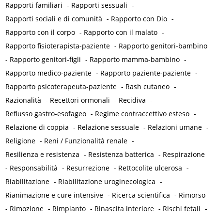
Rapporti familiari
-
Rapporti sessuali
-
Rapporti sociali e di comunità
-
Rapporto con Dio
-
Rapporto con il corpo
-
Rapporto con il malato
-
Rapporto fisioterapista-paziente
-
Rapporto genitori-bambino
-
Rapporto genitori-figli
-
Rapporto mamma-bambino
-
Rapporto medico-paziente
-
Rapporto paziente-paziente
-
Rapporto psicoterapeuta-paziente
-
Rash cutaneo
-
Razionalità
-
Recettori ormonali
-
Recidiva
-
Reflusso gastro-esofageo
-
Regime contraccettivo esteso
-
Relazione di coppia
-
Relazione sessuale
-
Relazioni umane
-
Religione
-
Reni / Funzionalità renale
-
Resilienza e resistenza
-
Resistenza batterica
-
Respirazione
-
Responsabilità
-
Resurrezione
-
Rettocolite ulcerosa
-
Riabilitazione
-
Riabilitazione uroginecologica
-
Rianimazione e cure intensive
-
Ricerca scientifica
-
Rimorso
-
Rimozione
-
Rimpianto
-
Rinascita interiore
-
Rischi fetali
-