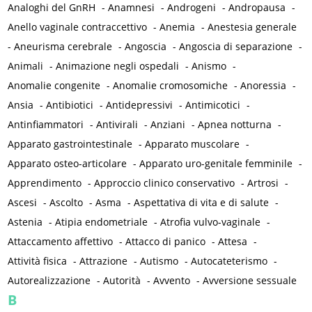
Analoghi del GnRH
-
Anamnesi
-
Androgeni
-
Andropausa
-
Anello vaginale contraccettivo
-
Anemia
-
Anestesia generale
-
Aneurisma cerebrale
-
Angoscia
-
Angoscia di separazione
-
Animali
-
Animazione negli ospedali
-
Anismo
-
Anomalie congenite
-
Anomalie cromosomiche
-
Anoressia
-
Ansia
-
Antibiotici
-
Antidepressivi
-
Antimicotici
-
Antinfiammatori
-
Antivirali
-
Anziani
-
Apnea notturna
-
Apparato gastrointestinale
-
Apparato muscolare
-
Apparato osteo-articolare
-
Apparato uro-genitale femminile
-
Apprendimento
-
Approccio clinico conservativo
-
Artrosi
-
Ascesi
-
Ascolto
-
Asma
-
Aspettativa di vita e di salute
-
Astenia
-
Atipia endometriale
-
Atrofia vulvo-vaginale
-
Attaccamento affettivo
-
Attacco di panico
-
Attesa
-
Attività fisica
-
Attrazione
-
Autismo
-
Autocateterismo
-
Autorealizzazione
-
Autorità
-
Avvento
-
Avversione sessuale
B