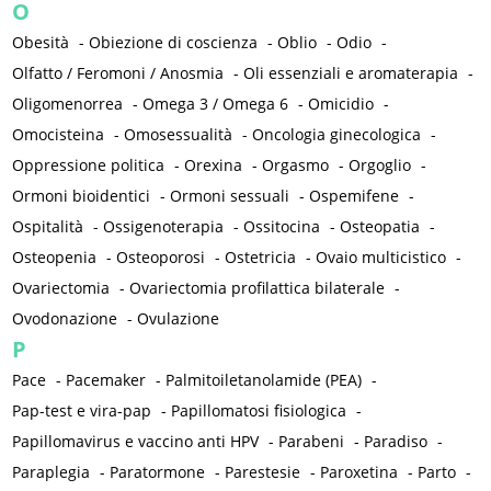
O
Obesità
-
Obiezione di coscienza
-
Oblio
-
Odio
-
Olfatto / Feromoni / Anosmia
-
Oli essenziali e aromaterapia
-
Oligomenorrea
-
Omega 3 / Omega 6
-
Omicidio
-
Omocisteina
-
Omosessualità
-
Oncologia ginecologica
-
Oppressione politica
-
Orexina
-
Orgasmo
-
Orgoglio
-
Ormoni bioidentici
-
Ormoni sessuali
-
Ospemifene
-
Ospitalità
-
Ossigenoterapia
-
Ossitocina
-
Osteopatia
-
Osteopenia
-
Osteoporosi
-
Ostetricia
-
Ovaio multicistico
-
Ovariectomia
-
Ovariectomia profilattica bilaterale
-
Ovodonazione
-
Ovulazione
P
Pace
-
Pacemaker
-
Palmitoiletanolamide (PEA)
-
Pap-test e vira-pap
-
Papillomatosi fisiologica
-
Papillomavirus e vaccino anti HPV
-
Parabeni
-
Paradiso
-
Paraplegia
-
Paratormone
-
Parestesie
-
Paroxetina
-
Parto
-