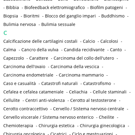
-
Bibbia
-
Biofeedback elettromiografico
-
Biofilm patogeni
-
Biopsia
-
Bioritmi
-
Blocco del ganglio impari
-
Buddhismo
-
Bulimia nervosa
-
Bulimia sessuale
C
Calcificazione delle cartilagini costali
-
Calcio
-
Calcolosi
-
Calma
-
Cancro della vulva
-
Candida recidivante
-
Canto
-
Capezzolo
-
Carattere
-
Carcinoma del collo dell'utero
-
Carcinoma dell'ovaio
-
Carcinoma della vescica
-
Carcinoma endometriale
-
Carcinoma mammario
-
Caso e casualità
-
Catastrofi naturali
-
Catastrofismo
-
Cefalea e cefalea catameniale
-
Celiachia
-
Cellule staminali
-
Cellulite
-
Centri anti-violenza
-
Cerotto al testosterone
-
Cerotto contraccettivo
-
Cervello / Sistema nervoso centrale
-
Cervello viscerale / Sistema nervoso enterico
-
Cheilite
-
Chemioterapia
-
Chirurgia estetica
-
Chirurgia ginecologica
-
Chirurgia oncologica
-
Cicatrici
-
Ciclo e mestruazioni
-