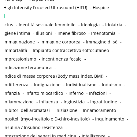
High Intensity Focused Ultrasound (HIFU)
-
Hospice
I
Ictus
-
Identità sessuale femminile
-
Ideologia
-
Idolatria
-
Igiene intima
-
Illusioni
-
Imene fibroso
-
Imenotomia
-
Immaginazione
-
Immagine corporea
-
Immagine di sé
-
Immortalità
-
Impianto contraccettivo sottocutaneo
-
Impressionismo
-
Incontinenza fecale
-
Indicazione terapeutica
-
Indice di massa corporea (Body mass index, BMI)
-
Indifferenza
-
Indignazione
-
Individualismo
-
Induismo
-
Infanzia
-
Infarto miocardico
-
Inferno
-
Infezioni
-
Infiammazione
-
Influenza
-
Ingiustizia
-
Ingratitudine
-
Inibitori dell'aromatasi
-
Iniziazione
-
Innamoramento
-
Inositoli (myo-inositolo e D-chiro-inositolo)
-
Inquinamento
-
Insulina / Insulino resistenza
-
Integrazione dei saperi in medicina
-
Intelligenza
-