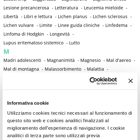
Lesione precancerosa
-
Letteratura
-
Leucemia mieloide
-
Libertà
-
Libri e lettura
-
Lichen planus
-
Lichen sclerosus
-
Lichen vulvare
-
Limite
-
Linee guida cliniche
-
Linfedema
-
Linfoma di Hodgkin
-
Longevità
-
Lupus eritematoso sistemico
-
Lutto
M
Madri adolescenti
-
Magnanimità
-
Magnesio
-
Mal d'aereo
-
Mal di montagna
-
Malassorbimento
-
Malattia
-
Malattia infiammatoria pelvica
-
Malattia mentale
-
Malattie autoimmuni
-
Malattie cromosomiche
-
Malattie genetiche
-
Malattie metaboliche
-
Informativa cookie
Malattie neurologiche
-
Malattie reumatiche
-
Malattie sessualmente trasmesse
-
Male
-
Malformazioni
-
Utilizziamo cookies tecnici necessari al funzionamento di
questo sito web e cookies analitici finalizzati al
Malinconia
-
Martirio
-
Mascherina e distanziamento sociale
miglioramento dell’esperienza di navigazione. I cookie
-
Massaggio
-
Mastectomia profilattica bilaterale
-
Mastociti
-
analitici di terza parte sono utilizzati previa
Mastodinia / Mastalgia
-
Mastopatia fibrocistica
-
Maternità
-