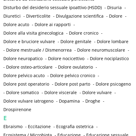
Disturbo del desiderio sessuale ipoattivo (HSDD)
-
Disuria
-
Diuretici
-
Diverticolite
-
Divulgazione scientifica
-
Dolore
-
Dolore acuto
-
Dolore ai rapporti
-
Dolore alla visita ginecologica
-
Dolore cronico
-
Dolore e bruciore vulvare
-
Dolore genitale
-
Dolore lombare
-
Dolore mestruale / Dismenorrea
-
Dolore neuromuscolare
-
Dolore neuropatico
-
Dolore nocicettivo
-
Dolore nociplastico
-
Dolore osteo-articolare
-
Dolore ovulatorio
-
Dolore pelvico acuto
-
Dolore pelvico cronico
-
Dolore post operatorio
-
Dolore post parto
-
Dolore psicogeno
-
Dolore somatico
-
Dolore viscerale
-
Dolore vulvare
-
Dolore vulvare iatrogeno
-
Dopamina
-
Droghe
-
Drospirenone
E
Ebraismo
-
Eccitazione
-
Ecografia ostetrica
-
Ecosistema / Microbiota
-
Educazione
-
Educazione sessuale