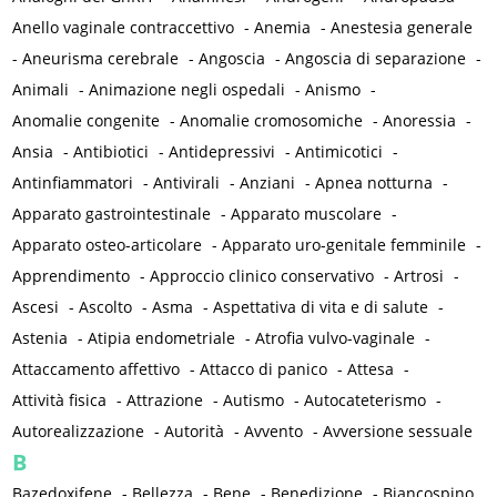
Anello vaginale contraccettivo
-
Anemia
-
Anestesia generale
-
Aneurisma cerebrale
-
Angoscia
-
Angoscia di separazione
-
Animali
-
Animazione negli ospedali
-
Anismo
-
Anomalie congenite
-
Anomalie cromosomiche
-
Anoressia
-
Ansia
-
Antibiotici
-
Antidepressivi
-
Antimicotici
-
Antinfiammatori
-
Antivirali
-
Anziani
-
Apnea notturna
-
Apparato gastrointestinale
-
Apparato muscolare
-
Apparato osteo-articolare
-
Apparato uro-genitale femminile
-
Apprendimento
-
Approccio clinico conservativo
-
Artrosi
-
Ascesi
-
Ascolto
-
Asma
-
Aspettativa di vita e di salute
-
Astenia
-
Atipia endometriale
-
Atrofia vulvo-vaginale
-
Attaccamento affettivo
-
Attacco di panico
-
Attesa
-
Attività fisica
-
Attrazione
-
Autismo
-
Autocateterismo
-
Autorealizzazione
-
Autorità
-
Avvento
-
Avversione sessuale
B
Bazedoxifene
-
Bellezza
-
Bene
-
Benedizione
-
Biancospino