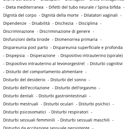
-
Dieta mediterranea
-
Difetti del tubo neurale / Spina bifida
-
Dignità del corpo
-
Dignità della morte
-
Dilatatori vaginali
-
Dipendenze
-
Disabilità
-
Dischezia
-
Disciplina
-
Discriminazione
-
Discriminazione di genere
-
Disfunzioni della tiroide
-
Dismenorrea primaria
-
Dispareunia post parto
-
Dispareunia superficiale e profonda
-
Dispepsia
-
Disperazione
-
Dispositivo intrauterino (spirale)
-
Dispositivo intrauterino al levonorgestrel
-
Disturbi cognitivi
-
Disturbi del comportamento alimentare
-
Disturbi del desiderio
-
Disturbi del sonno
-
Disturbi dell'eccitazione
-
Disturbi dell'orgasmo
-
Disturbi dentali
-
Disturbi gastrointestinali
-
Disturbi mestruali
-
Disturbi oculari
-
Disturbi psichici
-
Disturbi psicosomatici
-
Disturbi respiratori
-
Disturbi sessuali femminili
-
Disturbi sessuali maschili
-
Disturbo da eccitazione sessuale persistente
-