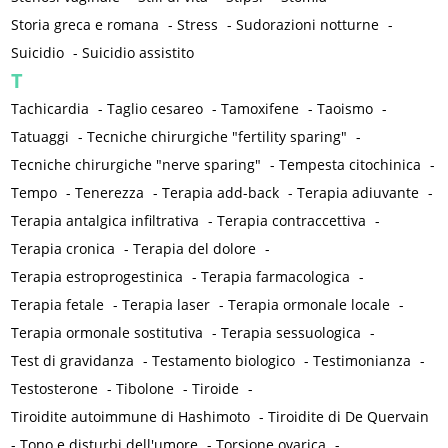
Storia greca e romana
-
Stress
-
Sudorazioni notturne
-
Suicidio
-
Suicidio assistito
T
Tachicardia
-
Taglio cesareo
-
Tamoxifene
-
Taoismo
-
Tatuaggi
-
Tecniche chirurgiche "fertility sparing"
-
Tecniche chirurgiche "nerve sparing"
-
Tempesta citochinica
-
Tempo
-
Tenerezza
-
Terapia add-back
-
Terapia adiuvante
-
Terapia antalgica infiltrativa
-
Terapia contraccettiva
-
Terapia cronica
-
Terapia del dolore
-
Terapia estroprogestinica
-
Terapia farmacologica
-
Terapia fetale
-
Terapia laser
-
Terapia ormonale locale
-
Terapia ormonale sostitutiva
-
Terapia sessuologica
-
Test di gravidanza
-
Testamento biologico
-
Testimonianza
-
Testosterone
-
Tibolone
-
Tiroide
-
Tiroidite autoimmune di Hashimoto
-
Tiroidite di De Quervain
-
Tono e disturbi dell'umore
-
Torsione ovarica
-