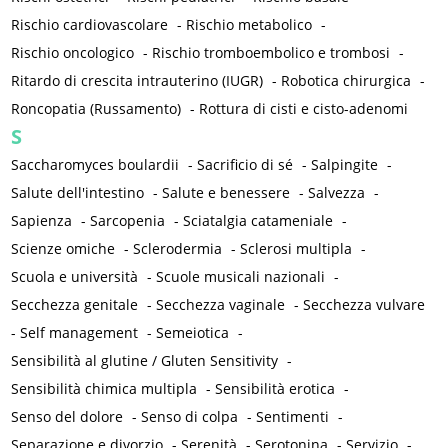
Rischio cardiovascolare
-
Rischio metabolico
-
Rischio oncologico
-
Rischio tromboembolico e trombosi
-
Ritardo di crescita intrauterino (IUGR)
-
Robotica chirurgica
-
Roncopatia (Russamento)
-
Rottura di cisti e cisto-adenomi
S
Saccharomyces boulardii
-
Sacrificio di sé
-
Salpingite
-
Salute dell'intestino
-
Salute e benessere
-
Salvezza
-
Sapienza
-
Sarcopenia
-
Sciatalgia catameniale
-
Scienze omiche
-
Sclerodermia
-
Sclerosi multipla
-
Scuola e università
-
Scuole musicali nazionali
-
Secchezza genitale
-
Secchezza vaginale
-
Secchezza vulvare
-
Self management
-
Semeiotica
-
Sensibilità al glutine / Gluten Sensitivity
-
Sensibilità chimica multipla
-
Sensibilità erotica
-
Senso del dolore
-
Senso di colpa
-
Sentimenti
-
Separazione e divorzio
-
Serenità
-
Serotonina
-
Servizio
-