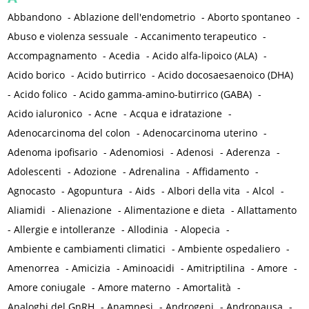
Abbandono
-
Ablazione dell'endometrio
-
Aborto spontaneo
-
Abuso e violenza sessuale
-
Accanimento terapeutico
-
Accompagnamento
-
Acedia
-
Acido alfa-lipoico (ALA)
-
Acido borico
-
Acido butirrico
-
Acido docosaesaenoico (DHA)
-
Acido folico
-
Acido gamma-amino-butirrico (GABA)
-
Acido ialuronico
-
Acne
-
Acqua e idratazione
-
Adenocarcinoma del colon
-
Adenocarcinoma uterino
-
Adenoma ipofisario
-
Adenomiosi
-
Adenosi
-
Aderenza
-
Adolescenti
-
Adozione
-
Adrenalina
-
Affidamento
-
Agnocasto
-
Agopuntura
-
Aids
-
Albori della vita
-
Alcol
-
Aliamidi
-
Alienazione
-
Alimentazione e dieta
-
Allattamento
-
Allergie e intolleranze
-
Allodinia
-
Alopecia
-
Ambiente e cambiamenti climatici
-
Ambiente ospedaliero
-
Amenorrea
-
Amicizia
-
Aminoacidi
-
Amitriptilina
-
Amore
-
Amore coniugale
-
Amore materno
-
Amortalità
-
Analoghi del GnRH
-
Anamnesi
-
Androgeni
-
Andropausa
-