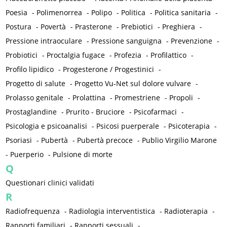
Poesia
-
Polimenorrea
-
Polipo
-
Politica
-
Politica sanitaria
-
Postura
-
Povertà
-
Prasterone
-
Prebiotici
-
Preghiera
-
Pressione intraoculare
-
Pressione sanguigna
-
Prevenzione
-
Probiotici
-
Proctalgia fugace
-
Profezia
-
Profilattico
-
Profilo lipidico
-
Progesterone / Progestinici
-
Progetto di salute
-
Progetto Vu-Net sul dolore vulvare
-
Prolasso genitale
-
Prolattina
-
Promestriene
-
Propoli
-
Prostaglandine
-
Prurito - Bruciore
-
Psicofarmaci
-
Psicologia e psicoanalisi
-
Psicosi puerperale
-
Psicoterapia
-
Psoriasi
-
Pubertà
-
Pubertà precoce
-
Publio Virgilio Marone
-
Puerperio
-
Pulsione di morte
Q
Questionari clinici validati
R
Radiofrequenza
-
Radiologia interventistica
-
Radioterapia
-
Rapporti familiari
-
Rapporti sessuali
-