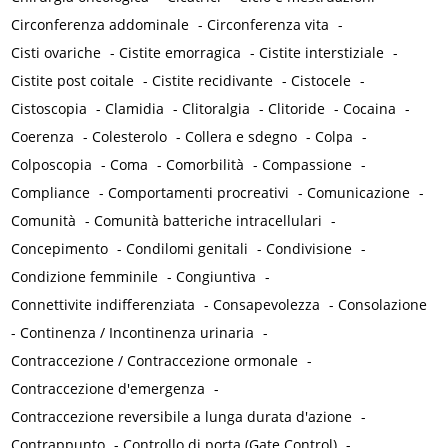
Circonferenza addominale
-
Circonferenza vita
-
Cisti ovariche
-
Cistite emorragica
-
Cistite interstiziale
-
Cistite post coitale
-
Cistite recidivante
-
Cistocele
-
Cistoscopia
-
Clamidia
-
Clitoralgia
-
Clitoride
-
Cocaina
-
Coerenza
-
Colesterolo
-
Collera e sdegno
-
Colpa
-
Colposcopia
-
Coma
-
Comorbilità
-
Compassione
-
Compliance
-
Comportamenti procreativi
-
Comunicazione
-
Comunità
-
Comunità batteriche intracellulari
-
Concepimento
-
Condilomi genitali
-
Condivisione
-
Condizione femminile
-
Congiuntiva
-
Connettivite indifferenziata
-
Consapevolezza
-
Consolazione
-
Continenza / Incontinenza urinaria
-
Contraccezione / Contraccezione ormonale
-
Contraccezione d'emergenza
-
Contraccezione reversibile a lunga durata d'azione
-
Contrappunto
-
Controllo di porta (Gate Control)
-