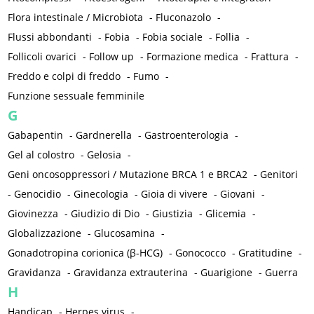
Flora intestinale / Microbiota
-
Fluconazolo
-
Flussi abbondanti
-
Fobia
-
Fobia sociale
-
Follia
-
Follicoli ovarici
-
Follow up
-
Formazione medica
-
Frattura
-
Freddo e colpi di freddo
-
Fumo
-
Funzione sessuale femminile
G
Gabapentin
-
Gardnerella
-
Gastroenterologia
-
Gel al colostro
-
Gelosia
-
Geni oncosoppressori / Mutazione BRCA 1 e BRCA2
-
Genitori
-
Genocidio
-
Ginecologia
-
Gioia di vivere
-
Giovani
-
Giovinezza
-
Giudizio di Dio
-
Giustizia
-
Glicemia
-
Globalizzazione
-
Glucosamina
-
Gonadotropina corionica (β-HCG)
-
Gonococco
-
Gratitudine
-
Gravidanza
-
Gravidanza extrauterina
-
Guarigione
-
Guerra
H
Handicap
-
Herpes virus
-