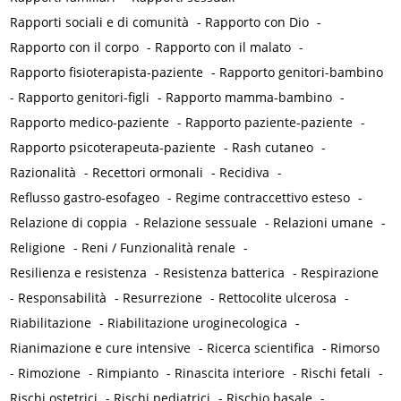
Rapporti sociali e di comunità
-
Rapporto con Dio
-
Rapporto con il corpo
-
Rapporto con il malato
-
Rapporto fisioterapista-paziente
-
Rapporto genitori-bambino
-
Rapporto genitori-figli
-
Rapporto mamma-bambino
-
Rapporto medico-paziente
-
Rapporto paziente-paziente
-
Rapporto psicoterapeuta-paziente
-
Rash cutaneo
-
Razionalità
-
Recettori ormonali
-
Recidiva
-
Reflusso gastro-esofageo
-
Regime contraccettivo esteso
-
Relazione di coppia
-
Relazione sessuale
-
Relazioni umane
-
Religione
-
Reni / Funzionalità renale
-
Resilienza e resistenza
-
Resistenza batterica
-
Respirazione
-
Responsabilità
-
Resurrezione
-
Rettocolite ulcerosa
-
Riabilitazione
-
Riabilitazione uroginecologica
-
Rianimazione e cure intensive
-
Ricerca scientifica
-
Rimorso
-
Rimozione
-
Rimpianto
-
Rinascita interiore
-
Rischi fetali
-
Rischi ostetrici
-
Rischi pediatrici
-
Rischio basale
-