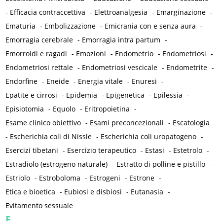
-
Efficacia contraccettiva
-
Elettroanalgesia
-
Emarginazione
-
Ematuria
-
Embolizzazione
-
Emicrania con e senza aura
-
Emorragia cerebrale
-
Emorragia intra partum
-
Emorroidi e ragadi
-
Emozioni
-
Endometrio
-
Endometriosi
-
Endometriosi rettale
-
Endometriosi vescicale
-
Endometrite
-
Endorfine
-
Eneide
-
Energia vitale
-
Enuresi
-
Epatite e cirrosi
-
Epidemia
-
Epigenetica
-
Epilessia
-
Episiotomia
-
Equolo
-
Eritropoietina
-
Esame clinico obiettivo
-
Esami preconcezionali
-
Escatologia
-
Escherichia coli di Nissle
-
Escherichia coli uropatogeno
-
Esercizi tibetani
-
Esercizio terapeutico
-
Estasi
-
Estetrolo
-
Estradiolo (estrogeno naturale)
-
Estratto di polline e pistillo
-
Estriolo
-
Estroboloma
-
Estrogeni
-
Estrone
-
Etica e bioetica
-
Eubiosi e disbiosi
-
Eutanasia
-
Evitamento sessuale
F