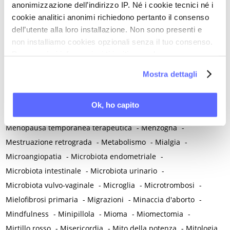
anonimizzazione dell’indirizzo IP. Né i cookie tecnici né i
Matrimonio non consumato
-
Medicina
-
Medicina di genere
cookie analitici anonimi richiedono pertanto il consenso
-
Medicina di precisione
-
Medicina occidentale
-
dell’utente alla loro installazione. Non sono presenti e
Medicina rigenerativa
-
Medicina tradizionale cinese
-
non installiamo cookies opzionali senza il tuo consenso.
Per maggiori informazioni ti invitiamo a leggere
Medico di famiglia
-
Meditazione
-
Melanosi vulvare
-
la nostra
Cookie Policy
.
Melatonina
-
Memoria
-
Memoria morale
-
Mostra dettagli
Menarca e pubertà
-
Menopausa e premenopausa
-
Menopausa iatrogena
-
Menopausa precoce
-
Ok, ho capito
Menopausa temporanea preoperatoria
-
Menopausa temporanea terapeutica
-
Menzogna
-
Mestruazione retrograda
-
Metabolismo
-
Mialgia
-
Microangiopatia
-
Microbiota endometriale
-
Microbiota intestinale
-
Microbiota urinario
-
Microbiota vulvo-vaginale
-
Microglia
-
Microtrombosi
-
Mielofibrosi primaria
-
Migrazioni
-
Minaccia d'aborto
-
Mindfulness
-
Minipillola
-
Mioma
-
Miomectomia
-
Mirtillo rosso
-
Misericordia
-
Mito della potenza
-
Mitologia