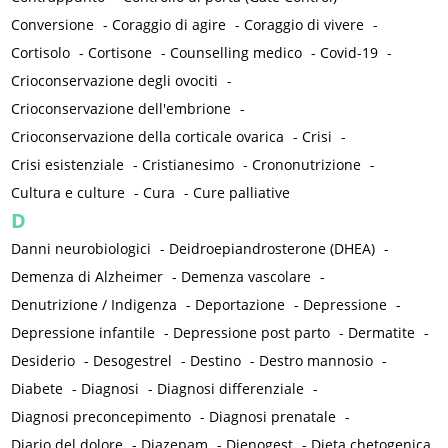
Conversione
-
Coraggio di agire
-
Coraggio di vivere
-
Cortisolo
-
Cortisone
-
Counselling medico
-
Covid-19
-
Crioconservazione degli ovociti
-
Crioconservazione dell'embrione
-
Crioconservazione della corticale ovarica
-
Crisi
-
Crisi esistenziale
-
Cristianesimo
-
Crononutrizione
-
Cultura e culture
-
Cura
-
Cure palliative
D
Danni neurobiologici
-
Deidroepiandrosterone (DHEA)
-
Demenza di Alzheimer
-
Demenza vascolare
-
Denutrizione / Indigenza
-
Deportazione
-
Depressione
-
Depressione infantile
-
Depressione post parto
-
Dermatite
-
Desiderio
-
Desogestrel
-
Destino
-
Destro mannosio
-
Diabete
-
Diagnosi
-
Diagnosi differenziale
-
Diagnosi preconcepimento
-
Diagnosi prenatale
-
Diario del dolore
-
Diazepam
-
Dienogest
-
Dieta chetogenica