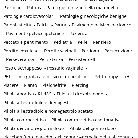
Passione
-
Pathos
-
Patologie benigne della mammella
-
Patologie cardiovascolari
-
Patologie ginecologiche benigne
-
Patoplasticità
-
Patria
-
Paura
-
Pavimento pelvico ipertonico
-
Pavimento pelvico ipotonico
-
Pazienza
-
Peccato e pentimento
-
Pediatria
-
Pelle
-
Pensiero
-
Perdite ematiche
-
Perdite vaginali
-
Perdono
-
Persecuzione
-
Perseveranza
-
Persistenza
-
Persister cell
-
Peso e sovrappeso
-
Pessario vaginale
-
PET - Tomografia a emissione di positroni
-
Pet therapy
-
pH
-
Piacere
-
Pianto
-
Pielonefrite
-
Piercing
-
Pillola abortiva - RU486
-
Pillola al drospirenone
-
Pillola all'estradiolo e dienogest
-
Pillola all'estradiolo e nomegestrolo acetato
-
Pillola contraccettiva
-
Pillola contraccettiva continuativa
-
Pillola dei cinque giorni dopo
-
Pillola del giorno dopo
-
Placebo/Effetto placebo
-
Placenta / Anomalie della placenta
-