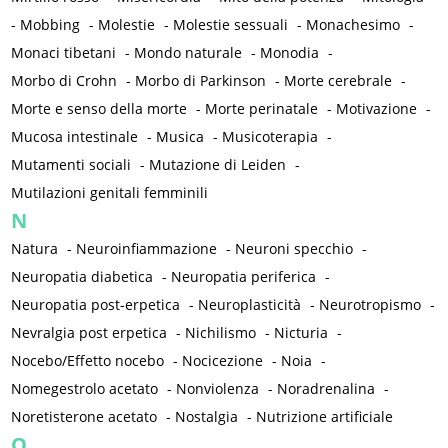
-
Mobbing
-
Molestie
-
Molestie sessuali
-
Monachesimo
-
Monaci tibetani
-
Mondo naturale
-
Monodia
-
Morbo di Crohn
-
Morbo di Parkinson
-
Morte cerebrale
-
Morte e senso della morte
-
Morte perinatale
-
Motivazione
-
Mucosa intestinale
-
Musica
-
Musicoterapia
-
Mutamenti sociali
-
Mutazione di Leiden
-
Mutilazioni genitali femminili
N
Natura
-
Neuroinfiammazione
-
Neuroni specchio
-
Neuropatia diabetica
-
Neuropatia periferica
-
Neuropatia post-erpetica
-
Neuroplasticità
-
Neurotropismo
-
Nevralgia post erpetica
-
Nichilismo
-
Nicturia
-
Nocebo/Effetto nocebo
-
Nocicezione
-
Noia
-
Nomegestrolo acetato
-
Nonviolenza
-
Noradrenalina
-
Noretisterone acetato
-
Nostalgia
-
Nutrizione artificiale
O