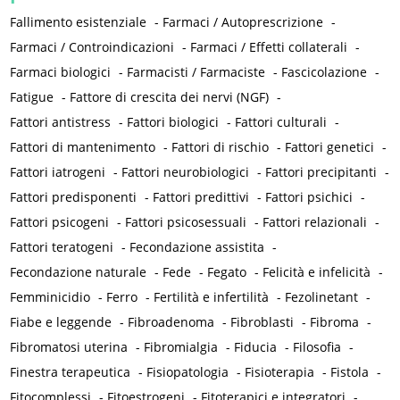
Fallimento esistenziale
-
Farmaci / Autoprescrizione
-
Farmaci / Controindicazioni
-
Farmaci / Effetti collaterali
-
Farmaci biologici
-
Farmacisti / Farmaciste
-
Fascicolazione
-
Fatigue
-
Fattore di crescita dei nervi (NGF)
-
Fattori antistress
-
Fattori biologici
-
Fattori culturali
-
Fattori di mantenimento
-
Fattori di rischio
-
Fattori genetici
-
Fattori iatrogeni
-
Fattori neurobiologici
-
Fattori precipitanti
-
Fattori predisponenti
-
Fattori predittivi
-
Fattori psichici
-
Fattori psicogeni
-
Fattori psicosessuali
-
Fattori relazionali
-
Fattori teratogeni
-
Fecondazione assistita
-
Fecondazione naturale
-
Fede
-
Fegato
-
Felicità e infelicità
-
Femminicidio
-
Ferro
-
Fertilità e infertilità
-
Fezolinetant
-
Fiabe e leggende
-
Fibroadenoma
-
Fibroblasti
-
Fibroma
-
Fibromatosi uterina
-
Fibromialgia
-
Fiducia
-
Filosofia
-
Finestra terapeutica
-
Fisiopatologia
-
Fisioterapia
-
Fistola
-
Fitocomplessi
-
Fitoestrogeni
-
Fitoterapici e integratori
-