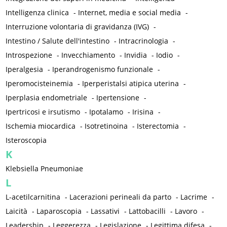
Intelligenza clinica
-
Internet, media e social media
-
Interruzione volontaria di gravidanza (IVG)
-
Intestino / Salute dell'intestino
-
Intracrinologia
-
Introspezione
-
Invecchiamento
-
Invidia
-
Iodio
-
Iperalgesia
-
Iperandrogenismo funzionale
-
Iperomocisteinemia
-
Iperperistalsi atipica uterina
-
Iperplasia endometriale
-
Ipertensione
-
Ipertricosi e irsutismo
-
Ipotalamo
-
Irisina
-
Ischemia miocardica
-
Isotretinoina
-
Isterectomia
-
Isteroscopia
K
Klebsiella Pneumoniae
L
L-acetilcarnitina
-
Lacerazioni perineali da parto
-
Lacrime
-
Laicità
-
Laparoscopia
-
Lassativi
-
Lattobacilli
-
Lavoro
-
Leadership
-
Leggerezza
-
Legislazione
-
Legittima difesa
-