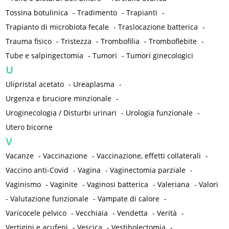
Tossina botulinica
-
Tradimento
-
Trapianti
-
Trapianto di microbiota fecale
-
Traslocazione batterica
-
Trauma fisico
-
Tristezza
-
Trombofilia
-
Tromboflebite
-
Tube e salpingectomia
-
Tumori
-
Tumori ginecologici
U
Ulipristal acetato
-
Ureaplasma
-
Urgenza e bruciore minzionale
-
Uroginecologia / Disturbi urinari
-
Urologia funzionale
-
Utero bicorne
V
Vacanze
-
Vaccinazione
-
Vaccinazione, effetti collaterali
-
Vaccino anti-Covid
-
Vagina
-
Vaginectomia parziale
-
Vaginismo
-
Vaginite
-
Vaginosi batterica
-
Valeriana
-
Valori
-
Valutazione funzionale
-
Vampate di calore
-
Varicocele pelvico
-
Vecchiaia
-
Vendetta
-
Verità
-
Vertigini e acufeni
-
Vescica
-
Vestibolectomia
-