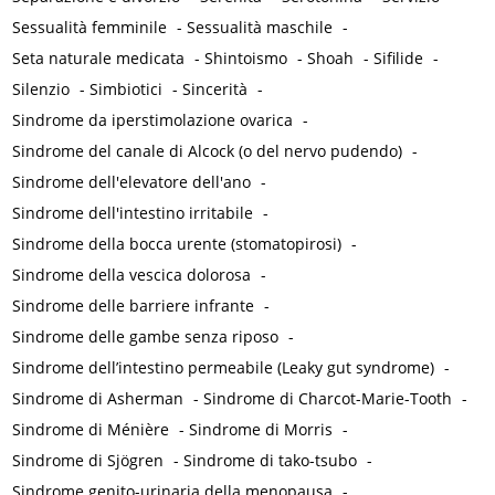
Sessualità femminile
-
Sessualità maschile
-
Seta naturale medicata
-
Shintoismo
-
Shoah
-
Sifilide
-
Silenzio
-
Simbiotici
-
Sincerità
-
Sindrome da iperstimolazione ovarica
-
Sindrome del canale di Alcock (o del nervo pudendo)
-
Sindrome dell'elevatore dell'ano
-
Sindrome dell'intestino irritabile
-
Sindrome della bocca urente (stomatopirosi)
-
Sindrome della vescica dolorosa
-
Sindrome delle barriere infrante
-
Sindrome delle gambe senza riposo
-
Sindrome dell’intestino permeabile (Leaky gut syndrome)
-
Sindrome di Asherman
-
Sindrome di Charcot-Marie-Tooth
-
Sindrome di Ménière
-
Sindrome di Morris
-
Sindrome di Sjögren
-
Sindrome di tako-tsubo
-
Sindrome genito-urinaria della menopausa
-