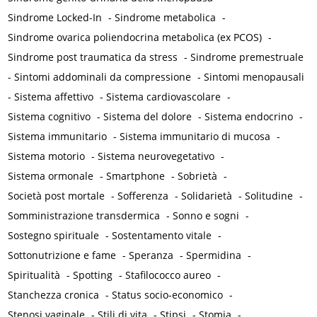
Sindrome Locked-In
-
Sindrome metabolica
-
Sindrome ovarica poliendocrina metabolica (ex PCOS)
-
Sindrome post traumatica da stress
-
Sindrome premestruale
-
Sintomi addominali da compressione
-
Sintomi menopausali
-
Sistema affettivo
-
Sistema cardiovascolare
-
Sistema cognitivo
-
Sistema del dolore
-
Sistema endocrino
-
Sistema immunitario
-
Sistema immunitario di mucosa
-
Sistema motorio
-
Sistema neurovegetativo
-
Sistema ormonale
-
Smartphone
-
Sobrietà
-
Società post mortale
-
Sofferenza
-
Solidarietà
-
Solitudine
-
Somministrazione transdermica
-
Sonno e sogni
-
Sostegno spirituale
-
Sostentamento vitale
-
Sottonutrizione e fame
-
Speranza
-
Spermidina
-
Spiritualità
-
Spotting
-
Stafilococco aureo
-
Stanchezza cronica
-
Status socio-economico
-
Stenosi vaginale
-
Stili di vita
-
Stipsi
-
Stomia
-