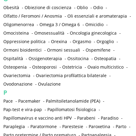
Obesità
-
Obiezione di coscienza
-
Oblio
-
Odio
-
Olfatto / Feromoni / Anosmia
-
Oli essenziali e aromaterapia
-
Oligomenorrea
-
Omega 3 / Omega 6
-
Omicidio
-
Omocisteina
-
Omosessualità
-
Oncologia ginecologica
-
Oppressione politica
-
Orexina
-
Orgasmo
-
Orgoglio
-
Ormoni bioidentici
-
Ormoni sessuali
-
Ospemifene
-
Ospitalità
-
Ossigenoterapia
-
Ossitocina
-
Osteopatia
-
Osteopenia
-
Osteoporosi
-
Ostetricia
-
Ovaio multicistico
-
Ovariectomia
-
Ovariectomia profilattica bilaterale
-
Ovodonazione
-
Ovulazione
P
Pace
-
Pacemaker
-
Palmitoiletanolamide (PEA)
-
Pap-test e vira-pap
-
Papillomatosi fisiologica
-
Papillomavirus e vaccino anti HPV
-
Parabeni
-
Paradiso
-
Paraplegia
-
Paratormone
-
Parestesie
-
Paroxetina
-
Parto
-
Parto pretermine / Parto prematuro
-
Partoanalgesia
-