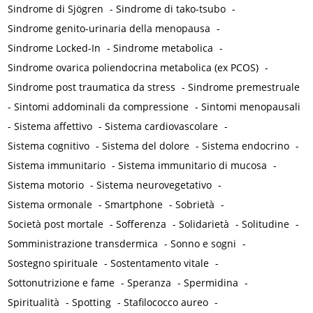
Sindrome di Sjögren
-
Sindrome di tako-tsubo
-
Sindrome genito-urinaria della menopausa
-
Sindrome Locked-In
-
Sindrome metabolica
-
Sindrome ovarica poliendocrina metabolica (ex PCOS)
-
Sindrome post traumatica da stress
-
Sindrome premestruale
-
Sintomi addominali da compressione
-
Sintomi menopausali
-
Sistema affettivo
-
Sistema cardiovascolare
-
Sistema cognitivo
-
Sistema del dolore
-
Sistema endocrino
-
Sistema immunitario
-
Sistema immunitario di mucosa
-
Sistema motorio
-
Sistema neurovegetativo
-
Sistema ormonale
-
Smartphone
-
Sobrietà
-
Società post mortale
-
Sofferenza
-
Solidarietà
-
Solitudine
-
Somministrazione transdermica
-
Sonno e sogni
-
Sostegno spirituale
-
Sostentamento vitale
-
Sottonutrizione e fame
-
Speranza
-
Spermidina
-
Spiritualità
-
Spotting
-
Stafilococco aureo
-