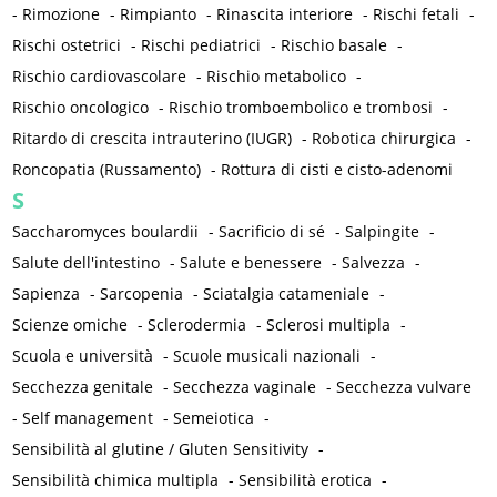
-
Rimozione
-
Rimpianto
-
Rinascita interiore
-
Rischi fetali
-
Rischi ostetrici
-
Rischi pediatrici
-
Rischio basale
-
Rischio cardiovascolare
-
Rischio metabolico
-
Rischio oncologico
-
Rischio tromboembolico e trombosi
-
Ritardo di crescita intrauterino (IUGR)
-
Robotica chirurgica
-
Roncopatia (Russamento)
-
Rottura di cisti e cisto-adenomi
S
Saccharomyces boulardii
-
Sacrificio di sé
-
Salpingite
-
Salute dell'intestino
-
Salute e benessere
-
Salvezza
-
Sapienza
-
Sarcopenia
-
Sciatalgia catameniale
-
Scienze omiche
-
Sclerodermia
-
Sclerosi multipla
-
Scuola e università
-
Scuole musicali nazionali
-
Secchezza genitale
-
Secchezza vaginale
-
Secchezza vulvare
-
Self management
-
Semeiotica
-
Sensibilità al glutine / Gluten Sensitivity
-
Sensibilità chimica multipla
-
Sensibilità erotica
-