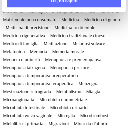
Ok, ho capito
-
Massaggio
-
Mastectomia profilattica bilaterale
-
Mastociti
-
Mastodinia / Mastalgia
-
Mastopatia fibrocistica
-
Maternità
-
Matrimonio non consumato
-
Medicina
-
Medicina di genere
-
Medicina di precisione
-
Medicina occidentale
-
Medicina rigenerativa
-
Medicina tradizionale cinese
-
Medico di famiglia
-
Meditazione
-
Melanosi vulvare
-
Melatonina
-
Memoria
-
Memoria morale
-
Menarca e pubertà
-
Menopausa e premenopausa
-
Menopausa iatrogena
-
Menopausa precoce
-
Menopausa temporanea preoperatoria
-
Menopausa temporanea terapeutica
-
Menzogna
-
Mestruazione retrograda
-
Metabolismo
-
Mialgia
-
Microangiopatia
-
Microbiota endometriale
-
Microbiota intestinale
-
Microbiota urinario
-
Microbiota vulvo-vaginale
-
Microglia
-
Microtrombosi
-
Mielofibrosi primaria
-
Migrazioni
-
Minaccia d'aborto
-