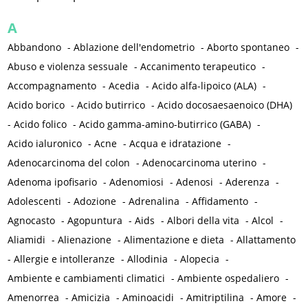
A
Abbandono
-
Ablazione dell'endometrio
-
Aborto spontaneo
-
Abuso e violenza sessuale
-
Accanimento terapeutico
-
Accompagnamento
-
Acedia
-
Acido alfa-lipoico (ALA)
-
Acido borico
-
Acido butirrico
-
Acido docosaesaenoico (DHA)
-
Acido folico
-
Acido gamma-amino-butirrico (GABA)
-
Acido ialuronico
-
Acne
-
Acqua e idratazione
-
Adenocarcinoma del colon
-
Adenocarcinoma uterino
-
Adenoma ipofisario
-
Adenomiosi
-
Adenosi
-
Aderenza
-
Adolescenti
-
Adozione
-
Adrenalina
-
Affidamento
-
Agnocasto
-
Agopuntura
-
Aids
-
Albori della vita
-
Alcol
-
Aliamidi
-
Alienazione
-
Alimentazione e dieta
-
Allattamento
-
Allergie e intolleranze
-
Allodinia
-
Alopecia
-
Ambiente e cambiamenti climatici
-
Ambiente ospedaliero
-
Amenorrea
-
Amicizia
-
Aminoacidi
-
Amitriptilina
-
Amore
-