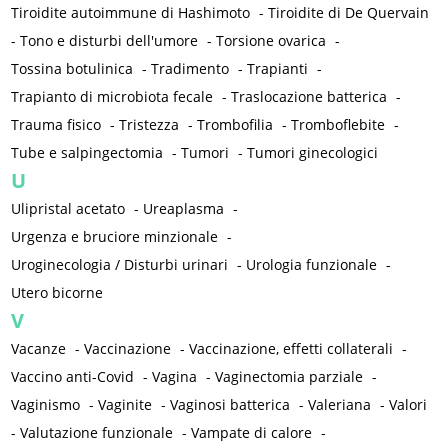
Tiroidite autoimmune di Hashimoto
-
Tiroidite di De Quervain
-
Tono e disturbi dell'umore
-
Torsione ovarica
-
Tossina botulinica
-
Tradimento
-
Trapianti
-
Trapianto di microbiota fecale
-
Traslocazione batterica
-
Trauma fisico
-
Tristezza
-
Trombofilia
-
Tromboflebite
-
Tube e salpingectomia
-
Tumori
-
Tumori ginecologici
U
Ulipristal acetato
-
Ureaplasma
-
Urgenza e bruciore minzionale
-
Uroginecologia / Disturbi urinari
-
Urologia funzionale
-
Utero bicorne
V
Vacanze
-
Vaccinazione
-
Vaccinazione, effetti collaterali
-
Vaccino anti-Covid
-
Vagina
-
Vaginectomia parziale
-
Vaginismo
-
Vaginite
-
Vaginosi batterica
-
Valeriana
-
Valori
-
Valutazione funzionale
-
Vampate di calore
-