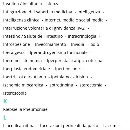
Insulina / Insulino resistenza
-
Integrazione dei saperi in medicina
-
Intelligenza
-
Intelligenza clinica
-
Internet, media e social media
-
Interruzione volontaria di gravidanza (IVG)
-
Intestino / Salute dell'intestino
-
Intracrinologia
-
Introspezione
-
Invecchiamento
-
Invidia
-
Iodio
-
Iperalgesia
-
Iperandrogenismo funzionale
-
Iperomocisteinemia
-
Iperperistalsi atipica uterina
-
Iperplasia endometriale
-
Ipertensione
-
Ipertricosi e irsutismo
-
Ipotalamo
-
Irisina
-
Ischemia miocardica
-
Isotretinoina
-
Isterectomia
-
Isteroscopia
K
Klebsiella Pneumoniae
L
L-acetilcarnitina
-
Lacerazioni perineali da parto
-
Lacrime
-