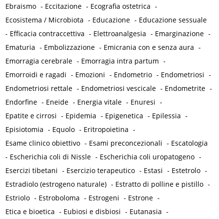
Ebraismo
-
Eccitazione
-
Ecografia ostetrica
-
Ecosistema / Microbiota
-
Educazione
-
Educazione sessuale
-
Efficacia contraccettiva
-
Elettroanalgesia
-
Emarginazione
-
Ematuria
-
Embolizzazione
-
Emicrania con e senza aura
-
Emorragia cerebrale
-
Emorragia intra partum
-
Emorroidi e ragadi
-
Emozioni
-
Endometrio
-
Endometriosi
-
Endometriosi rettale
-
Endometriosi vescicale
-
Endometrite
-
Endorfine
-
Eneide
-
Energia vitale
-
Enuresi
-
Epatite e cirrosi
-
Epidemia
-
Epigenetica
-
Epilessia
-
Episiotomia
-
Equolo
-
Eritropoietina
-
Esame clinico obiettivo
-
Esami preconcezionali
-
Escatologia
-
Escherichia coli di Nissle
-
Escherichia coli uropatogeno
-
Esercizi tibetani
-
Esercizio terapeutico
-
Estasi
-
Estetrolo
-
Estradiolo (estrogeno naturale)
-
Estratto di polline e pistillo
-
Estriolo
-
Estroboloma
-
Estrogeni
-
Estrone
-
Etica e bioetica
-
Eubiosi e disbiosi
-
Eutanasia
-