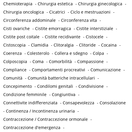
Chemioterapia
-
Chirurgia estetica
-
Chirurgia ginecologica
-
Chirurgia oncologica
-
Cicatrici
-
Ciclo e mestruazioni
-
Circonferenza addominale
-
Circonferenza vita
-
Cisti ovariche
-
Cistite emorragica
-
Cistite interstiziale
-
Cistite post coitale
-
Cistite recidivante
-
Cistocele
-
Cistoscopia
-
Clamidia
-
Clitoralgia
-
Clitoride
-
Cocaina
-
Coerenza
-
Colesterolo
-
Collera e sdegno
-
Colpa
-
Colposcopia
-
Coma
-
Comorbilità
-
Compassione
-
Compliance
-
Comportamenti procreativi
-
Comunicazione
-
Comunità
-
Comunità batteriche intracellulari
-
Concepimento
-
Condilomi genitali
-
Condivisione
-
Condizione femminile
-
Congiuntiva
-
Connettivite indifferenziata
-
Consapevolezza
-
Consolazione
-
Continenza / Incontinenza urinaria
-
Contraccezione / Contraccezione ormonale
-
Contraccezione d'emergenza
-