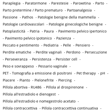
Paraplegia
-
Paratormone
-
Parestesie
-
Paroxetina
-
Parto
-
Parto pretermine / Parto prematuro
-
Partoanalgesia
-
Passione
-
Pathos
-
Patologie benigne della mammella
-
Patologie cardiovascolari
-
Patologie ginecologiche benigne
-
Patoplasticità
-
Patria
-
Paura
-
Pavimento pelvico ipertonico
-
Pavimento pelvico ipotonico
-
Pazienza
-
Peccato e pentimento
-
Pediatria
-
Pelle
-
Pensiero
-
Perdite ematiche
-
Perdite vaginali
-
Perdono
-
Persecuzione
-
Perseveranza
-
Persistenza
-
Persister cell
-
Peso e sovrappeso
-
Pessario vaginale
-
PET - Tomografia a emissione di positroni
-
Pet therapy
-
pH
-
Piacere
-
Pianto
-
Pielonefrite
-
Piercing
-
Pillola abortiva - RU486
-
Pillola al drospirenone
-
Pillola all'estradiolo e dienogest
-
Pillola all'estradiolo e nomegestrolo acetato
-
Pillola contraccettiva
-
Pillola contraccettiva continuativa
-