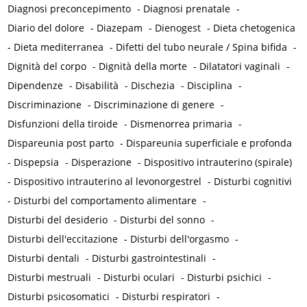
Diagnosi preconcepimento
-
Diagnosi prenatale
-
Diario del dolore
-
Diazepam
-
Dienogest
-
Dieta chetogenica
-
Dieta mediterranea
-
Difetti del tubo neurale / Spina bifida
-
Dignità del corpo
-
Dignità della morte
-
Dilatatori vaginali
-
Dipendenze
-
Disabilità
-
Dischezia
-
Disciplina
-
Discriminazione
-
Discriminazione di genere
-
Disfunzioni della tiroide
-
Dismenorrea primaria
-
Dispareunia post parto
-
Dispareunia superficiale e profonda
-
Dispepsia
-
Disperazione
-
Dispositivo intrauterino (spirale)
-
Dispositivo intrauterino al levonorgestrel
-
Disturbi cognitivi
-
Disturbi del comportamento alimentare
-
Disturbi del desiderio
-
Disturbi del sonno
-
Disturbi dell'eccitazione
-
Disturbi dell'orgasmo
-
Disturbi dentali
-
Disturbi gastrointestinali
-
Disturbi mestruali
-
Disturbi oculari
-
Disturbi psichici
-
Disturbi psicosomatici
-
Disturbi respiratori
-