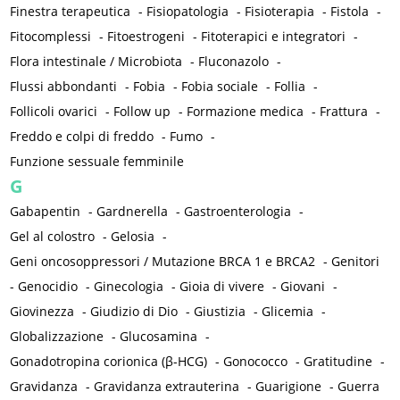
Finestra terapeutica
-
Fisiopatologia
-
Fisioterapia
-
Fistola
-
Fitocomplessi
-
Fitoestrogeni
-
Fitoterapici e integratori
-
Flora intestinale / Microbiota
-
Fluconazolo
-
Flussi abbondanti
-
Fobia
-
Fobia sociale
-
Follia
-
Follicoli ovarici
-
Follow up
-
Formazione medica
-
Frattura
-
Freddo e colpi di freddo
-
Fumo
-
Funzione sessuale femminile
G
Gabapentin
-
Gardnerella
-
Gastroenterologia
-
Gel al colostro
-
Gelosia
-
Geni oncosoppressori / Mutazione BRCA 1 e BRCA2
-
Genitori
-
Genocidio
-
Ginecologia
-
Gioia di vivere
-
Giovani
-
Giovinezza
-
Giudizio di Dio
-
Giustizia
-
Glicemia
-
Globalizzazione
-
Glucosamina
-
Gonadotropina corionica (β-HCG)
-
Gonococco
-
Gratitudine
-
Gravidanza
-
Gravidanza extrauterina
-
Guarigione
-
Guerra