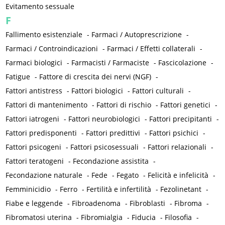
Evitamento sessuale
F
Fallimento esistenziale
-
Farmaci / Autoprescrizione
-
Farmaci / Controindicazioni
-
Farmaci / Effetti collaterali
-
Farmaci biologici
-
Farmacisti / Farmaciste
-
Fascicolazione
-
Fatigue
-
Fattore di crescita dei nervi (NGF)
-
Fattori antistress
-
Fattori biologici
-
Fattori culturali
-
Fattori di mantenimento
-
Fattori di rischio
-
Fattori genetici
-
Fattori iatrogeni
-
Fattori neurobiologici
-
Fattori precipitanti
-
Fattori predisponenti
-
Fattori predittivi
-
Fattori psichici
-
Fattori psicogeni
-
Fattori psicosessuali
-
Fattori relazionali
-
Fattori teratogeni
-
Fecondazione assistita
-
Fecondazione naturale
-
Fede
-
Fegato
-
Felicità e infelicità
-
Femminicidio
-
Ferro
-
Fertilità e infertilità
-
Fezolinetant
-
Fiabe e leggende
-
Fibroadenoma
-
Fibroblasti
-
Fibroma
-
Fibromatosi uterina
-
Fibromialgia
-
Fiducia
-
Filosofia
-