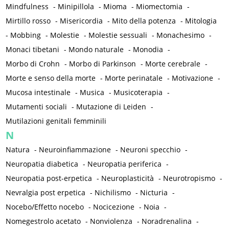
Mindfulness
-
Minipillola
-
Mioma
-
Miomectomia
-
Mirtillo rosso
-
Misericordia
-
Mito della potenza
-
Mitologia
-
Mobbing
-
Molestie
-
Molestie sessuali
-
Monachesimo
-
Monaci tibetani
-
Mondo naturale
-
Monodia
-
Morbo di Crohn
-
Morbo di Parkinson
-
Morte cerebrale
-
Morte e senso della morte
-
Morte perinatale
-
Motivazione
-
Mucosa intestinale
-
Musica
-
Musicoterapia
-
Mutamenti sociali
-
Mutazione di Leiden
-
Mutilazioni genitali femminili
N
Natura
-
Neuroinfiammazione
-
Neuroni specchio
-
Neuropatia diabetica
-
Neuropatia periferica
-
Neuropatia post-erpetica
-
Neuroplasticità
-
Neurotropismo
-
Nevralgia post erpetica
-
Nichilismo
-
Nicturia
-
Nocebo/Effetto nocebo
-
Nocicezione
-
Noia
-
Nomegestrolo acetato
-
Nonviolenza
-
Noradrenalina
-