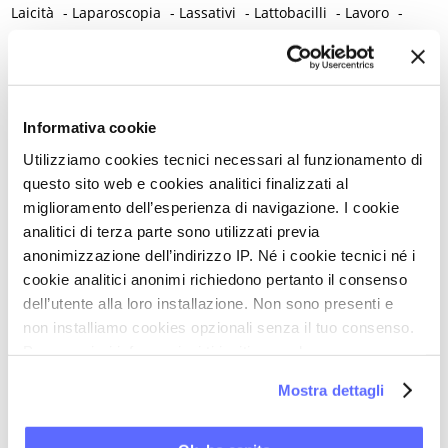
Laicità
-
Laparoscopia
-
Lassativi
-
Lattobacilli
-
Lavoro
-
Leadership
-
Leggerezza
-
Legislazione
-
Legittima difesa
-
Lesione precancerosa
-
Letteratura
-
Leucemia mieloide
-
Libertà
-
Libri e lettura
-
Lichen planus
-
Lichen sclerosus
-
Lichen vulvare
-
Limite
-
Linee guida cliniche
-
Linfedema
-
Informativa cookie
Linfoma di Hodgkin
-
Longevità
-
Utilizziamo cookies tecnici necessari al funzionamento di
Lupus eritematoso sistemico
-
Lutto
questo sito web e cookies analitici finalizzati al
M
miglioramento dell’esperienza di navigazione. I cookie
analitici di terza parte sono utilizzati previa
Madri adolescenti
-
Magnanimità
-
Magnesio
-
Mal d'aereo
-
anonimizzazione dell’indirizzo IP. Né i cookie tecnici né i
Mal di montagna
-
Malassorbimento
-
Malattia
-
cookie analitici anonimi richiedono pertanto il consenso
Malattia infiammatoria pelvica
-
Malattia mentale
-
dell’utente alla loro installazione. Non sono presenti e
Malattie autoimmuni
-
Malattie cromosomiche
-
non installiamo cookies opzionali senza il tuo consenso.
Malattie genetiche
-
Malattie metaboliche
-
Per maggiori informazioni ti invitiamo a leggere
la nostra
Cookie Policy
.
Malattie neurologiche
-
Malattie reumatiche
-
Mostra dettagli
Malattie sessualmente trasmesse
-
Male
-
Malformazioni
-
Malinconia
-
Martirio
-
Mascherina e distanziamento sociale