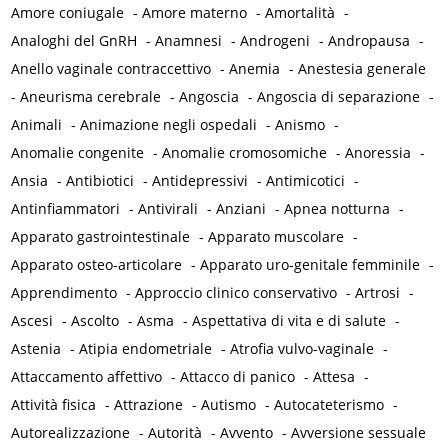
Amore coniugale
-
Amore materno
-
Amortalità
-
Analoghi del GnRH
-
Anamnesi
-
Androgeni
-
Andropausa
-
Anello vaginale contraccettivo
-
Anemia
-
Anestesia generale
-
Aneurisma cerebrale
-
Angoscia
-
Angoscia di separazione
-
Animali
-
Animazione negli ospedali
-
Anismo
-
Anomalie congenite
-
Anomalie cromosomiche
-
Anoressia
-
Ansia
-
Antibiotici
-
Antidepressivi
-
Antimicotici
-
Antinfiammatori
-
Antivirali
-
Anziani
-
Apnea notturna
-
Apparato gastrointestinale
-
Apparato muscolare
-
Apparato osteo-articolare
-
Apparato uro-genitale femminile
-
Apprendimento
-
Approccio clinico conservativo
-
Artrosi
-
Ascesi
-
Ascolto
-
Asma
-
Aspettativa di vita e di salute
-
Astenia
-
Atipia endometriale
-
Atrofia vulvo-vaginale
-
Attaccamento affettivo
-
Attacco di panico
-
Attesa
-
Attività fisica
-
Attrazione
-
Autismo
-
Autocateterismo
-
Autorealizzazione
-
Autorità
-
Avvento
-
Avversione sessuale