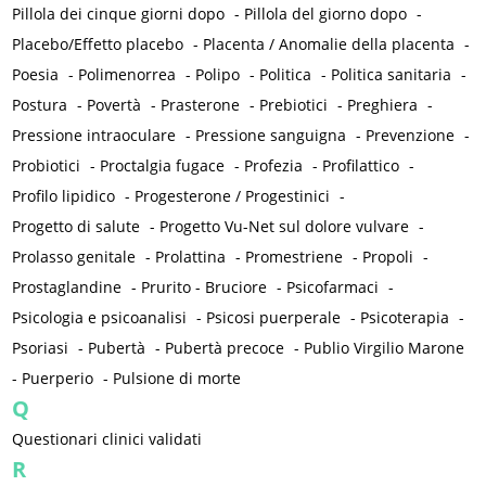
Pillola dei cinque giorni dopo
-
Pillola del giorno dopo
-
Placebo/Effetto placebo
-
Placenta / Anomalie della placenta
-
Poesia
-
Polimenorrea
-
Polipo
-
Politica
-
Politica sanitaria
-
Postura
-
Povertà
-
Prasterone
-
Prebiotici
-
Preghiera
-
Pressione intraoculare
-
Pressione sanguigna
-
Prevenzione
-
Probiotici
-
Proctalgia fugace
-
Profezia
-
Profilattico
-
Profilo lipidico
-
Progesterone / Progestinici
-
Progetto di salute
-
Progetto Vu-Net sul dolore vulvare
-
Prolasso genitale
-
Prolattina
-
Promestriene
-
Propoli
-
Prostaglandine
-
Prurito - Bruciore
-
Psicofarmaci
-
Psicologia e psicoanalisi
-
Psicosi puerperale
-
Psicoterapia
-
Psoriasi
-
Pubertà
-
Pubertà precoce
-
Publio Virgilio Marone
-
Puerperio
-
Pulsione di morte
Q
Questionari clinici validati
R