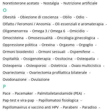
Noretisterone acetato
-
Nostalgia
-
Nutrizione artificiale
O
Obesità
-
Obiezione di coscienza
-
Oblio
-
Odio
-
Olfatto / Feromoni / Anosmia
-
Oli essenziali e aromaterapia
-
Oligomenorrea
-
Omega 3 / Omega 6
-
Omicidio
-
Omocisteina
-
Omosessualità
-
Oncologia ginecologica
-
Oppressione politica
-
Orexina
-
Orgasmo
-
Orgoglio
-
Ormoni bioidentici
-
Ormoni sessuali
-
Ospemifene
-
Ospitalità
-
Ossigenoterapia
-
Ossitocina
-
Osteopatia
-
Osteopenia
-
Osteoporosi
-
Ostetricia
-
Ovaio multicistico
-
Ovariectomia
-
Ovariectomia profilattica bilaterale
-
Ovodonazione
-
Ovulazione
P
Pace
-
Pacemaker
-
Palmitoiletanolamide (PEA)
-
Pap-test e vira-pap
-
Papillomatosi fisiologica
-
Papillomavirus e vaccino anti HPV
-
Parabeni
-
Paradiso
-