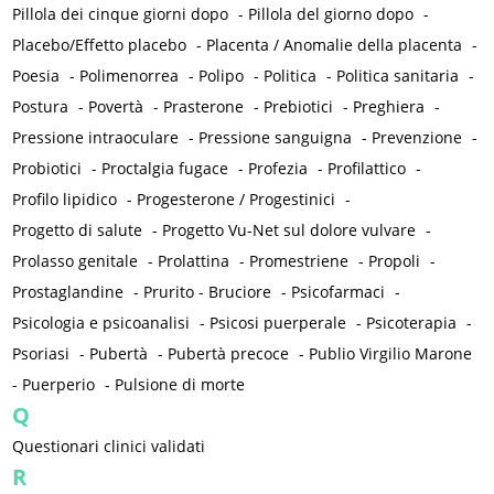
Pillola dei cinque giorni dopo
-
Pillola del giorno dopo
-
Placebo/Effetto placebo
-
Placenta / Anomalie della placenta
-
Poesia
-
Polimenorrea
-
Polipo
-
Politica
-
Politica sanitaria
-
Postura
-
Povertà
-
Prasterone
-
Prebiotici
-
Preghiera
-
Pressione intraoculare
-
Pressione sanguigna
-
Prevenzione
-
Probiotici
-
Proctalgia fugace
-
Profezia
-
Profilattico
-
Profilo lipidico
-
Progesterone / Progestinici
-
Progetto di salute
-
Progetto Vu-Net sul dolore vulvare
-
Prolasso genitale
-
Prolattina
-
Promestriene
-
Propoli
-
Prostaglandine
-
Prurito - Bruciore
-
Psicofarmaci
-
Psicologia e psicoanalisi
-
Psicosi puerperale
-
Psicoterapia
-
Psoriasi
-
Pubertà
-
Pubertà precoce
-
Publio Virgilio Marone
-
Puerperio
-
Pulsione di morte
Q
Questionari clinici validati
R