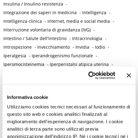
Insulina / Insulino resistenza
-
Integrazione dei saperi in medicina
-
Intelligenza
-
Intelligenza clinica
-
Internet, media e social media
-
Interruzione volontaria di gravidanza (IVG)
-
Intestino / Salute dell'intestino
-
Intracrinologia
-
Introspezione
-
Invecchiamento
-
Invidia
-
Iodio
-
Iperalgesia
-
Iperandrogenismo funzionale
-
Iperomocisteinemia
-
Iperperistalsi atipica uterina
-
Iperplasia endometriale
-
Ipertensione
-
Ipertricosi e irsutismo
-
Ipotalamo
-
Irisina
-
Ischemia miocardica
-
Isotretinoina
-
Isterectomia
-
Informativa cookie
Isteroscopia
K
Utilizziamo cookies tecnici necessari al funzionamento di
questo sito web e cookies analitici finalizzati al
Klebsiella Pneumoniae
miglioramento dell’esperienza di navigazione. I cookie
L
analitici di terza parte sono utilizzati previa
L-acetilcarnitina
-
Lacerazioni perineali da parto
-
Lacrime
-
anonimizzazione dell’indirizzo IP. Né i cookie tecnici né i