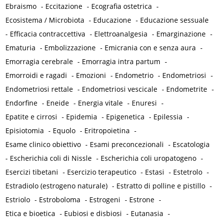
Ebraismo
-
Eccitazione
-
Ecografia ostetrica
-
Ecosistema / Microbiota
-
Educazione
-
Educazione sessuale
-
Efficacia contraccettiva
-
Elettroanalgesia
-
Emarginazione
-
Ematuria
-
Embolizzazione
-
Emicrania con e senza aura
-
Emorragia cerebrale
-
Emorragia intra partum
-
Emorroidi e ragadi
-
Emozioni
-
Endometrio
-
Endometriosi
-
Endometriosi rettale
-
Endometriosi vescicale
-
Endometrite
-
Endorfine
-
Eneide
-
Energia vitale
-
Enuresi
-
Epatite e cirrosi
-
Epidemia
-
Epigenetica
-
Epilessia
-
Episiotomia
-
Equolo
-
Eritropoietina
-
Esame clinico obiettivo
-
Esami preconcezionali
-
Escatologia
-
Escherichia coli di Nissle
-
Escherichia coli uropatogeno
-
Esercizi tibetani
-
Esercizio terapeutico
-
Estasi
-
Estetrolo
-
Estradiolo (estrogeno naturale)
-
Estratto di polline e pistillo
-
Estriolo
-
Estroboloma
-
Estrogeni
-
Estrone
-
Etica e bioetica
-
Eubiosi e disbiosi
-
Eutanasia
-