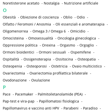
Noretisterone acetato
-
Nostalgia
-
Nutrizione artificiale
O
Obesità
-
Obiezione di coscienza
-
Oblio
-
Odio
-
Olfatto / Feromoni / Anosmia
-
Oli essenziali e aromaterapia
-
Oligomenorrea
-
Omega 3 / Omega 6
-
Omicidio
-
Omocisteina
-
Omosessualità
-
Oncologia ginecologica
-
Oppressione politica
-
Orexina
-
Orgasmo
-
Orgoglio
-
Ormoni bioidentici
-
Ormoni sessuali
-
Ospemifene
-
Ospitalità
-
Ossigenoterapia
-
Ossitocina
-
Osteopatia
-
Osteopenia
-
Osteoporosi
-
Ostetricia
-
Ovaio multicistico
-
Ovariectomia
-
Ovariectomia profilattica bilaterale
-
Ovodonazione
-
Ovulazione
P
Pace
-
Pacemaker
-
Palmitoiletanolamide (PEA)
-
Pap-test e vira-pap
-
Papillomatosi fisiologica
-
Papillomavirus e vaccino anti HPV
-
Parabeni
-
Paradiso
-