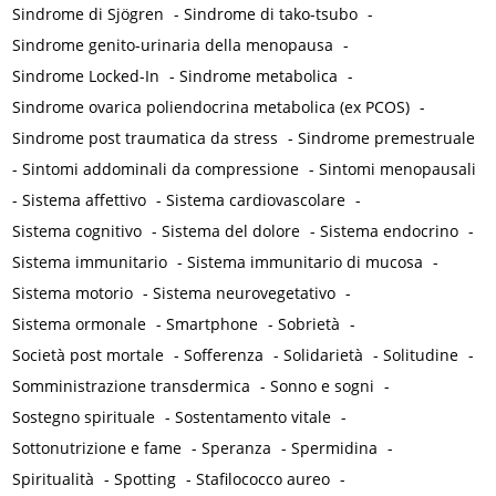
Sindrome di Sjögren
-
Sindrome di tako-tsubo
-
Sindrome genito-urinaria della menopausa
-
Sindrome Locked-In
-
Sindrome metabolica
-
Sindrome ovarica poliendocrina metabolica (ex PCOS)
-
Sindrome post traumatica da stress
-
Sindrome premestruale
-
Sintomi addominali da compressione
-
Sintomi menopausali
-
Sistema affettivo
-
Sistema cardiovascolare
-
Sistema cognitivo
-
Sistema del dolore
-
Sistema endocrino
-
Sistema immunitario
-
Sistema immunitario di mucosa
-
Sistema motorio
-
Sistema neurovegetativo
-
Sistema ormonale
-
Smartphone
-
Sobrietà
-
Società post mortale
-
Sofferenza
-
Solidarietà
-
Solitudine
-
Somministrazione transdermica
-
Sonno e sogni
-
Sostegno spirituale
-
Sostentamento vitale
-
Sottonutrizione e fame
-
Speranza
-
Spermidina
-
Spiritualità
-
Spotting
-
Stafilococco aureo
-