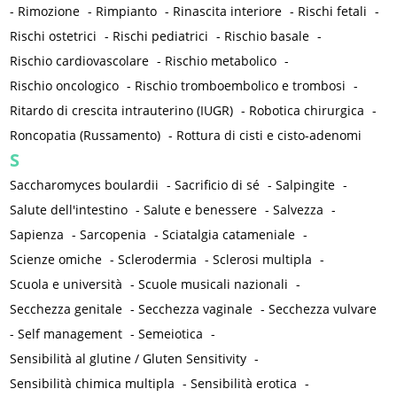
-
Rimozione
-
Rimpianto
-
Rinascita interiore
-
Rischi fetali
-
Rischi ostetrici
-
Rischi pediatrici
-
Rischio basale
-
Rischio cardiovascolare
-
Rischio metabolico
-
Rischio oncologico
-
Rischio tromboembolico e trombosi
-
Ritardo di crescita intrauterino (IUGR)
-
Robotica chirurgica
-
Roncopatia (Russamento)
-
Rottura di cisti e cisto-adenomi
S
Saccharomyces boulardii
-
Sacrificio di sé
-
Salpingite
-
Salute dell'intestino
-
Salute e benessere
-
Salvezza
-
Sapienza
-
Sarcopenia
-
Sciatalgia catameniale
-
Scienze omiche
-
Sclerodermia
-
Sclerosi multipla
-
Scuola e università
-
Scuole musicali nazionali
-
Secchezza genitale
-
Secchezza vaginale
-
Secchezza vulvare
-
Self management
-
Semeiotica
-
Sensibilità al glutine / Gluten Sensitivity
-
Sensibilità chimica multipla
-
Sensibilità erotica
-