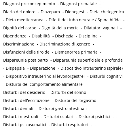
Diagnosi preconcepimento
-
Diagnosi prenatale
-
Diario del dolore
-
Diazepam
-
Dienogest
-
Dieta chetogenica
-
Dieta mediterranea
-
Difetti del tubo neurale / Spina bifida
-
Dignità del corpo
-
Dignità della morte
-
Dilatatori vaginali
-
Dipendenze
-
Disabilità
-
Dischezia
-
Disciplina
-
Discriminazione
-
Discriminazione di genere
-
Disfunzioni della tiroide
-
Dismenorrea primaria
-
Dispareunia post parto
-
Dispareunia superficiale e profonda
-
Dispepsia
-
Disperazione
-
Dispositivo intrauterino (spirale)
-
Dispositivo intrauterino al levonorgestrel
-
Disturbi cognitivi
-
Disturbi del comportamento alimentare
-
Disturbi del desiderio
-
Disturbi del sonno
-
Disturbi dell'eccitazione
-
Disturbi dell'orgasmo
-
Disturbi dentali
-
Disturbi gastrointestinali
-
Disturbi mestruali
-
Disturbi oculari
-
Disturbi psichici
-
Disturbi psicosomatici
-
Disturbi respiratori
-