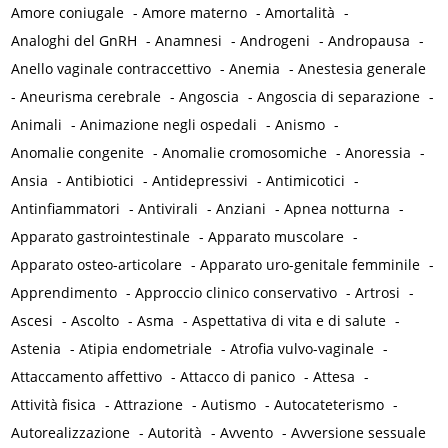
Amore coniugale
-
Amore materno
-
Amortalità
-
Analoghi del GnRH
-
Anamnesi
-
Androgeni
-
Andropausa
-
Anello vaginale contraccettivo
-
Anemia
-
Anestesia generale
-
Aneurisma cerebrale
-
Angoscia
-
Angoscia di separazione
-
Animali
-
Animazione negli ospedali
-
Anismo
-
Anomalie congenite
-
Anomalie cromosomiche
-
Anoressia
-
Ansia
-
Antibiotici
-
Antidepressivi
-
Antimicotici
-
Antinfiammatori
-
Antivirali
-
Anziani
-
Apnea notturna
-
Apparato gastrointestinale
-
Apparato muscolare
-
Apparato osteo-articolare
-
Apparato uro-genitale femminile
-
Apprendimento
-
Approccio clinico conservativo
-
Artrosi
-
Ascesi
-
Ascolto
-
Asma
-
Aspettativa di vita e di salute
-
Astenia
-
Atipia endometriale
-
Atrofia vulvo-vaginale
-
Attaccamento affettivo
-
Attacco di panico
-
Attesa
-
Attività fisica
-
Attrazione
-
Autismo
-
Autocateterismo
-
Autorealizzazione
-
Autorità
-
Avvento
-
Avversione sessuale