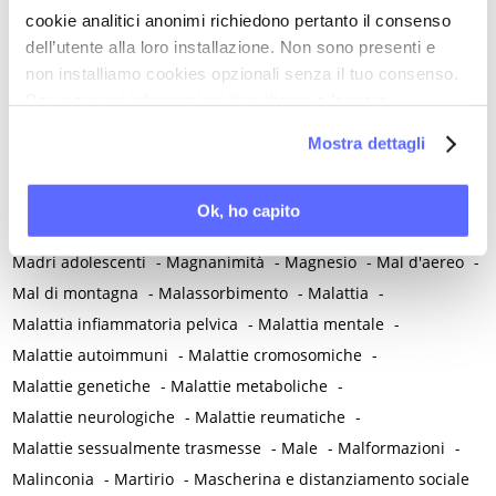
Laicità
-
Laparoscopia
-
Lassativi
-
Lattobacilli
-
Lavoro
-
cookie analitici anonimi richiedono pertanto il consenso
Leadership
-
Leggerezza
-
Legislazione
-
Legittima difesa
-
dell’utente alla loro installazione. Non sono presenti e
non installiamo cookies opzionali senza il tuo consenso.
Lesione precancerosa
-
Letteratura
-
Leucemia mieloide
-
Per maggiori informazioni ti invitiamo a leggere
Libertà
-
Libri e lettura
-
Lichen planus
-
Lichen sclerosus
-
la nostra
Cookie Policy
.
Lichen vulvare
-
Limite
-
Linee guida cliniche
-
Linfedema
-
Mostra dettagli
Linfoma di Hodgkin
-
Longevità
-
Lupus eritematoso sistemico
-
Lutto
Ok, ho capito
M
Madri adolescenti
-
Magnanimità
-
Magnesio
-
Mal d'aereo
-
Mal di montagna
-
Malassorbimento
-
Malattia
-
Malattia infiammatoria pelvica
-
Malattia mentale
-
Malattie autoimmuni
-
Malattie cromosomiche
-
Malattie genetiche
-
Malattie metaboliche
-
Malattie neurologiche
-
Malattie reumatiche
-
Malattie sessualmente trasmesse
-
Male
-
Malformazioni
-
Malinconia
-
Martirio
-
Mascherina e distanziamento sociale