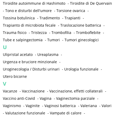
Tiroidite autoimmune di Hashimoto
-
Tiroidite di De Quervain
-
Tono e disturbi dell'umore
-
Torsione ovarica
-
Tossina botulinica
-
Tradimento
-
Trapianti
-
Trapianto di microbiota fecale
-
Traslocazione batterica
-
Trauma fisico
-
Tristezza
-
Trombofilia
-
Tromboflebite
-
Tube e salpingectomia
-
Tumori
-
Tumori ginecologici
U
Ulipristal acetato
-
Ureaplasma
-
Urgenza e bruciore minzionale
-
Uroginecologia / Disturbi urinari
-
Urologia funzionale
-
Utero bicorne
V
Vacanze
-
Vaccinazione
-
Vaccinazione, effetti collaterali
-
Vaccino anti-Covid
-
Vagina
-
Vaginectomia parziale
-
Vaginismo
-
Vaginite
-
Vaginosi batterica
-
Valeriana
-
Valori
-
Valutazione funzionale
-
Vampate di calore
-