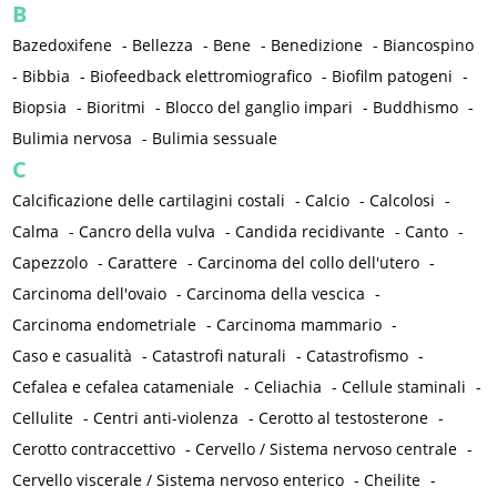
B
Bazedoxifene
-
Bellezza
-
Bene
-
Benedizione
-
Biancospino
-
Bibbia
-
Biofeedback elettromiografico
-
Biofilm patogeni
-
Biopsia
-
Bioritmi
-
Blocco del ganglio impari
-
Buddhismo
-
Bulimia nervosa
-
Bulimia sessuale
C
Calcificazione delle cartilagini costali
-
Calcio
-
Calcolosi
-
Calma
-
Cancro della vulva
-
Candida recidivante
-
Canto
-
Capezzolo
-
Carattere
-
Carcinoma del collo dell'utero
-
Carcinoma dell'ovaio
-
Carcinoma della vescica
-
Carcinoma endometriale
-
Carcinoma mammario
-
Caso e casualità
-
Catastrofi naturali
-
Catastrofismo
-
Cefalea e cefalea catameniale
-
Celiachia
-
Cellule staminali
-
Cellulite
-
Centri anti-violenza
-
Cerotto al testosterone
-
Cerotto contraccettivo
-
Cervello / Sistema nervoso centrale
-
Cervello viscerale / Sistema nervoso enterico
-
Cheilite
-