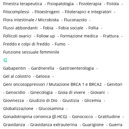
Finestra terapeutica
-
Fisiopatologia
-
Fisioterapia
-
Fistola
-
Fitocomplessi
-
Fitoestrogeni
-
Fitoterapici e integratori
-
Flora intestinale / Microbiota
-
Fluconazolo
-
Flussi abbondanti
-
Fobia
-
Fobia sociale
-
Follia
-
Follicoli ovarici
-
Follow up
-
Formazione medica
-
Frattura
-
Freddo e colpi di freddo
-
Fumo
-
Funzione sessuale femminile
G
Gabapentin
-
Gardnerella
-
Gastroenterologia
-
Gel al colostro
-
Gelosia
-
Geni oncosoppressori / Mutazione BRCA 1 e BRCA2
-
Genitori
-
Genocidio
-
Ginecologia
-
Gioia di vivere
-
Giovani
-
Giovinezza
-
Giudizio di Dio
-
Giustizia
-
Glicemia
-
Globalizzazione
-
Glucosamina
-
Gonadotropina corionica (β-HCG)
-
Gonococco
-
Gratitudine
-
Gravidanza
-
Gravidanza extrauterina
-
Guarigione
-
Guerra