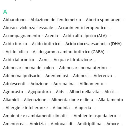
A
Abbandono
-
Ablazione dell'endometrio
-
Aborto spontaneo
-
Abuso e violenza sessuale
-
Accanimento terapeutico
-
Accompagnamento
-
Acedia
-
Acido alfa-lipoico (ALA)
-
Acido borico
-
Acido butirrico
-
Acido docosaesaenoico (DHA)
-
Acido folico
-
Acido gamma-amino-butirrico (GABA)
-
Acido ialuronico
-
Acne
-
Acqua e idratazione
-
Adenocarcinoma del colon
-
Adenocarcinoma uterino
-
Adenoma ipofisario
-
Adenomiosi
-
Adenosi
-
Aderenza
-
Adolescenti
-
Adozione
-
Adrenalina
-
Affidamento
-
Agnocasto
-
Agopuntura
-
Aids
-
Albori della vita
-
Alcol
-
Aliamidi
-
Alienazione
-
Alimentazione e dieta
-
Allattamento
-
Allergie e intolleranze
-
Allodinia
-
Alopecia
-
Ambiente e cambiamenti climatici
-
Ambiente ospedaliero
-
Amenorrea
-
Amicizia
-
Aminoacidi
-
Amitriptilina
-
Amore
-