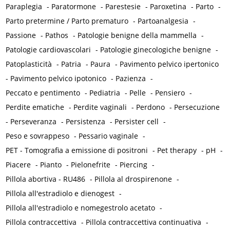
Paraplegia
-
Paratormone
-
Parestesie
-
Paroxetina
-
Parto
-
Parto pretermine / Parto prematuro
-
Partoanalgesia
-
Passione
-
Pathos
-
Patologie benigne della mammella
-
Patologie cardiovascolari
-
Patologie ginecologiche benigne
-
Patoplasticità
-
Patria
-
Paura
-
Pavimento pelvico ipertonico
-
Pavimento pelvico ipotonico
-
Pazienza
-
Peccato e pentimento
-
Pediatria
-
Pelle
-
Pensiero
-
Perdite ematiche
-
Perdite vaginali
-
Perdono
-
Persecuzione
-
Perseveranza
-
Persistenza
-
Persister cell
-
Peso e sovrappeso
-
Pessario vaginale
-
PET - Tomografia a emissione di positroni
-
Pet therapy
-
pH
-
Piacere
-
Pianto
-
Pielonefrite
-
Piercing
-
Pillola abortiva - RU486
-
Pillola al drospirenone
-
Pillola all'estradiolo e dienogest
-
Pillola all'estradiolo e nomegestrolo acetato
-
Pillola contraccettiva
-
Pillola contraccettiva continuativa
-