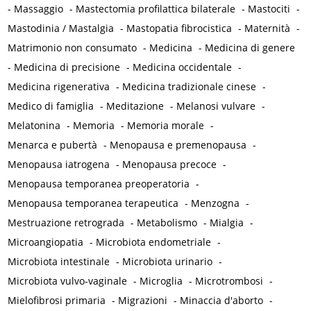
-
Massaggio
-
Mastectomia profilattica bilaterale
-
Mastociti
-
Mastodinia / Mastalgia
-
Mastopatia fibrocistica
-
Maternità
-
Matrimonio non consumato
-
Medicina
-
Medicina di genere
-
Medicina di precisione
-
Medicina occidentale
-
Medicina rigenerativa
-
Medicina tradizionale cinese
-
Medico di famiglia
-
Meditazione
-
Melanosi vulvare
-
Melatonina
-
Memoria
-
Memoria morale
-
Menarca e pubertà
-
Menopausa e premenopausa
-
Menopausa iatrogena
-
Menopausa precoce
-
Menopausa temporanea preoperatoria
-
Menopausa temporanea terapeutica
-
Menzogna
-
Mestruazione retrograda
-
Metabolismo
-
Mialgia
-
Microangiopatia
-
Microbiota endometriale
-
Microbiota intestinale
-
Microbiota urinario
-
Microbiota vulvo-vaginale
-
Microglia
-
Microtrombosi
-
Mielofibrosi primaria
-
Migrazioni
-
Minaccia d'aborto
-