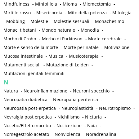
Mindfulness
-
Minipillola
-
Mioma
-
Miomectomia
-
Mirtillo rosso
-
Misericordia
-
Mito della potenza
-
Mitologia
-
Mobbing
-
Molestie
-
Molestie sessuali
-
Monachesimo
-
Monaci tibetani
-
Mondo naturale
-
Monodia
-
Morbo di Crohn
-
Morbo di Parkinson
-
Morte cerebrale
-
Morte e senso della morte
-
Morte perinatale
-
Motivazione
-
Mucosa intestinale
-
Musica
-
Musicoterapia
-
Mutamenti sociali
-
Mutazione di Leiden
-
Mutilazioni genitali femminili
N
Natura
-
Neuroinfiammazione
-
Neuroni specchio
-
Neuropatia diabetica
-
Neuropatia periferica
-
Neuropatia post-erpetica
-
Neuroplasticità
-
Neurotropismo
-
Nevralgia post erpetica
-
Nichilismo
-
Nicturia
-
Nocebo/Effetto nocebo
-
Nocicezione
-
Noia
-
Nomegestrolo acetato
-
Nonviolenza
-
Noradrenalina
-