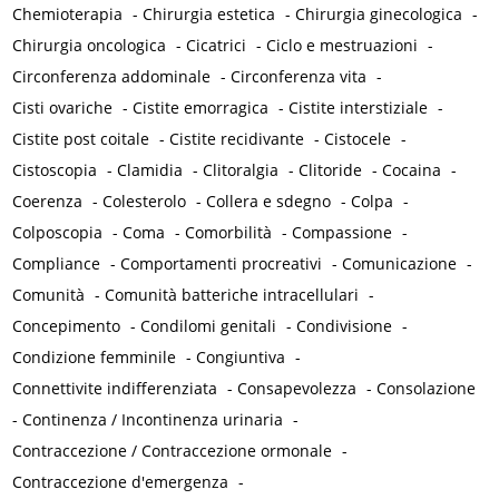
Chemioterapia
-
Chirurgia estetica
-
Chirurgia ginecologica
-
Chirurgia oncologica
-
Cicatrici
-
Ciclo e mestruazioni
-
Circonferenza addominale
-
Circonferenza vita
-
Cisti ovariche
-
Cistite emorragica
-
Cistite interstiziale
-
Cistite post coitale
-
Cistite recidivante
-
Cistocele
-
Cistoscopia
-
Clamidia
-
Clitoralgia
-
Clitoride
-
Cocaina
-
Coerenza
-
Colesterolo
-
Collera e sdegno
-
Colpa
-
Colposcopia
-
Coma
-
Comorbilità
-
Compassione
-
Compliance
-
Comportamenti procreativi
-
Comunicazione
-
Comunità
-
Comunità batteriche intracellulari
-
Concepimento
-
Condilomi genitali
-
Condivisione
-
Condizione femminile
-
Congiuntiva
-
Connettivite indifferenziata
-
Consapevolezza
-
Consolazione
-
Continenza / Incontinenza urinaria
-
Contraccezione / Contraccezione ormonale
-
Contraccezione d'emergenza
-