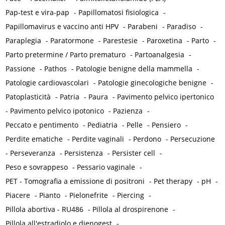
Pap-test e vira-pap
-
Papillomatosi fisiologica
-
Papillomavirus e vaccino anti HPV
-
Parabeni
-
Paradiso
-
Paraplegia
-
Paratormone
-
Parestesie
-
Paroxetina
-
Parto
-
Parto pretermine / Parto prematuro
-
Partoanalgesia
-
Passione
-
Pathos
-
Patologie benigne della mammella
-
Patologie cardiovascolari
-
Patologie ginecologiche benigne
-
Patoplasticità
-
Patria
-
Paura
-
Pavimento pelvico ipertonico
-
Pavimento pelvico ipotonico
-
Pazienza
-
Peccato e pentimento
-
Pediatria
-
Pelle
-
Pensiero
-
Perdite ematiche
-
Perdite vaginali
-
Perdono
-
Persecuzione
-
Perseveranza
-
Persistenza
-
Persister cell
-
Peso e sovrappeso
-
Pessario vaginale
-
PET - Tomografia a emissione di positroni
-
Pet therapy
-
pH
-
Piacere
-
Pianto
-
Pielonefrite
-
Piercing
-
Pillola abortiva - RU486
-
Pillola al drospirenone
-
Pillola all'estradiolo e dienogest
-