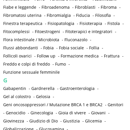
Fiabe e leggende
-
Fibroadenoma
-
Fibroblasti
-
Fibroma
-
Fibromatosi uterina
-
Fibromialgia
-
Fiducia
-
Filosofia
-
Finestra terapeutica
-
Fisiopatologia
-
Fisioterapia
-
Fistola
-
Fitocomplessi
-
Fitoestrogeni
-
Fitoterapici e integratori
-
Flora intestinale / Microbiota
-
Fluconazolo
-
Flussi abbondanti
-
Fobia
-
Fobia sociale
-
Follia
-
Follicoli ovarici
-
Follow up
-
Formazione medica
-
Frattura
-
Freddo e colpi di freddo
-
Fumo
-
Funzione sessuale femminile
G
Gabapentin
-
Gardnerella
-
Gastroenterologia
-
Gel al colostro
-
Gelosia
-
Geni oncosoppressori / Mutazione BRCA 1 e BRCA2
-
Genitori
-
Genocidio
-
Ginecologia
-
Gioia di vivere
-
Giovani
-
Giovinezza
-
Giudizio di Dio
-
Giustizia
-
Glicemia
-
Globalizzazione
-
Glucosamina
-