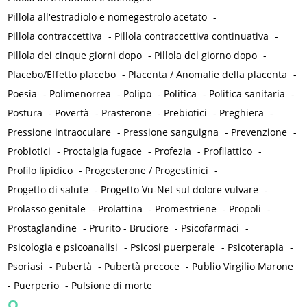
Pillola all'estradiolo e nomegestrolo acetato
-
Pillola contraccettiva
-
Pillola contraccettiva continuativa
-
Pillola dei cinque giorni dopo
-
Pillola del giorno dopo
-
Placebo/Effetto placebo
-
Placenta / Anomalie della placenta
-
Poesia
-
Polimenorrea
-
Polipo
-
Politica
-
Politica sanitaria
-
Postura
-
Povertà
-
Prasterone
-
Prebiotici
-
Preghiera
-
Pressione intraoculare
-
Pressione sanguigna
-
Prevenzione
-
Probiotici
-
Proctalgia fugace
-
Profezia
-
Profilattico
-
Profilo lipidico
-
Progesterone / Progestinici
-
Progetto di salute
-
Progetto Vu-Net sul dolore vulvare
-
Prolasso genitale
-
Prolattina
-
Promestriene
-
Propoli
-
Prostaglandine
-
Prurito - Bruciore
-
Psicofarmaci
-
Psicologia e psicoanalisi
-
Psicosi puerperale
-
Psicoterapia
-
Psoriasi
-
Pubertà
-
Pubertà precoce
-
Publio Virgilio Marone
-
Puerperio
-
Pulsione di morte
Q