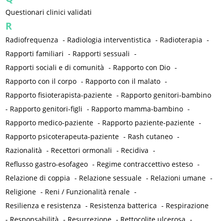
Questionari clinici validati
R
Radiofrequenza
-
Radiologia interventistica
-
Radioterapia
-
Rapporti familiari
-
Rapporti sessuali
-
Rapporti sociali e di comunità
-
Rapporto con Dio
-
Rapporto con il corpo
-
Rapporto con il malato
-
Rapporto fisioterapista-paziente
-
Rapporto genitori-bambino
-
Rapporto genitori-figli
-
Rapporto mamma-bambino
-
Rapporto medico-paziente
-
Rapporto paziente-paziente
-
Rapporto psicoterapeuta-paziente
-
Rash cutaneo
-
Razionalità
-
Recettori ormonali
-
Recidiva
-
Reflusso gastro-esofageo
-
Regime contraccettivo esteso
-
Relazione di coppia
-
Relazione sessuale
-
Relazioni umane
-
Religione
-
Reni / Funzionalità renale
-
Resilienza e resistenza
-
Resistenza batterica
-
Respirazione
-
Responsabilità
-
Resurrezione
-
Rettocolite ulcerosa
-