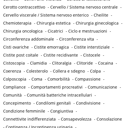
Cerotto contraccettivo
-
Cervello / Sistema nervoso centrale
-
Cervello viscerale / Sistema nervoso enterico
-
Cheilite
-
Chemioterapia
-
Chirurgia estetica
-
Chirurgia ginecologica
-
Chirurgia oncologica
-
Cicatrici
-
Ciclo e mestruazioni
-
Circonferenza addominale
-
Circonferenza vita
-
Cisti ovariche
-
Cistite emorragica
-
Cistite interstiziale
-
Cistite post coitale
-
Cistite recidivante
-
Cistocele
-
Cistoscopia
-
Clamidia
-
Clitoralgia
-
Clitoride
-
Cocaina
-
Coerenza
-
Colesterolo
-
Collera e sdegno
-
Colpa
-
Colposcopia
-
Coma
-
Comorbilità
-
Compassione
-
Compliance
-
Comportamenti procreativi
-
Comunicazione
-
Comunità
-
Comunità batteriche intracellulari
-
Concepimento
-
Condilomi genitali
-
Condivisione
-
Condizione femminile
-
Congiuntiva
-
Connettivite indifferenziata
-
Consapevolezza
-
Consolazione
-
Continenza / Incontinenza urinaria
-