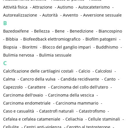
Attività fisica
-
Attrazione
-
Autismo
-
Autocateterismo
-
Autorealizzazione
-
Autorità
-
Avvento
-
Avversione sessuale
B
Bazedoxifene
-
Bellezza
-
Bene
-
Benedizione
-
Biancospino
-
Bibbia
-
Biofeedback elettromiografico
-
Biofilm patogeni
-
Biopsia
-
Bioritmi
-
Blocco del ganglio impari
-
Buddhismo
-
Bulimia nervosa
-
Bulimia sessuale
C
Calcificazione delle cartilagini costali
-
Calcio
-
Calcolosi
-
Calma
-
Cancro della vulva
-
Candida recidivante
-
Canto
-
Capezzolo
-
Carattere
-
Carcinoma del collo dell'utero
-
Carcinoma dell'ovaio
-
Carcinoma della vescica
-
Carcinoma endometriale
-
Carcinoma mammario
-
Caso e casualità
-
Catastrofi naturali
-
Catastrofismo
-
Cefalea e cefalea catameniale
-
Celiachia
-
Cellule staminali
-
Cellulite
-
Centri anti-violenza
-
Cerotto al testosterone
-