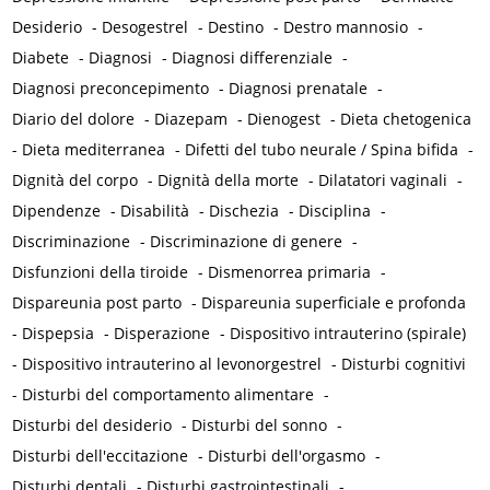
Desiderio
-
Desogestrel
-
Destino
-
Destro mannosio
-
Diabete
-
Diagnosi
-
Diagnosi differenziale
-
Diagnosi preconcepimento
-
Diagnosi prenatale
-
Diario del dolore
-
Diazepam
-
Dienogest
-
Dieta chetogenica
-
Dieta mediterranea
-
Difetti del tubo neurale / Spina bifida
-
Dignità del corpo
-
Dignità della morte
-
Dilatatori vaginali
-
Dipendenze
-
Disabilità
-
Dischezia
-
Disciplina
-
Discriminazione
-
Discriminazione di genere
-
Disfunzioni della tiroide
-
Dismenorrea primaria
-
Dispareunia post parto
-
Dispareunia superficiale e profonda
-
Dispepsia
-
Disperazione
-
Dispositivo intrauterino (spirale)
-
Dispositivo intrauterino al levonorgestrel
-
Disturbi cognitivi
-
Disturbi del comportamento alimentare
-
Disturbi del desiderio
-
Disturbi del sonno
-
Disturbi dell'eccitazione
-
Disturbi dell'orgasmo
-
Disturbi dentali
-
Disturbi gastrointestinali
-