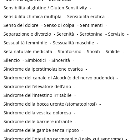
Sensibilità al glutine / Gluten Sensitivity
-
Sensibilità chimica multipla
-
Sensibilità erotica
-
Senso del dolore
-
Senso di colpa
-
Sentimenti
-
Separazione e divorzio
-
Serenità
-
Serotonina
-
Servizio
-
Sessualità femminile
-
Sessualità maschile
-
Seta naturale medicata
-
Shintoismo
-
Shoah
-
Sifilide
-
Silenzio
-
Simbiotici
-
Sincerità
-
Sindrome da iperstimolazione ovarica
-
Sindrome del canale di Alcock (o del nervo pudendo)
-
Sindrome dell'elevatore dell'ano
-
Sindrome dell'intestino irritabile
-
Sindrome della bocca urente (stomatopirosi)
-
Sindrome della vescica dolorosa
-
Sindrome delle barriere infrante
-
Sindrome delle gambe senza riposo
-
Sindrome dell’intestino permeabile (Leaky gut syndrome)
-