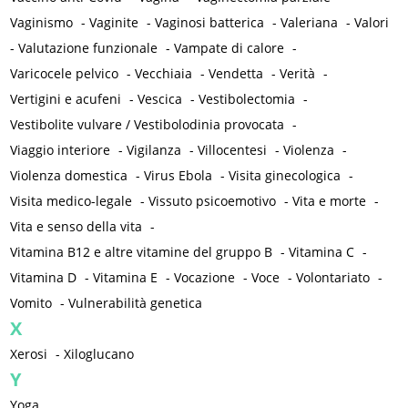
Vaginismo
-
Vaginite
-
Vaginosi batterica
-
Valeriana
-
Valori
-
Valutazione funzionale
-
Vampate di calore
-
Varicocele pelvico
-
Vecchiaia
-
Vendetta
-
Verità
-
Vertigini e acufeni
-
Vescica
-
Vestibolectomia
-
Vestibolite vulvare / Vestibolodinia provocata
-
Viaggio interiore
-
Vigilanza
-
Villocentesi
-
Violenza
-
Violenza domestica
-
Virus Ebola
-
Visita ginecologica
-
Visita medico-legale
-
Vissuto psicoemotivo
-
Vita e morte
-
Vita e senso della vita
-
Vitamina B12 e altre vitamine del gruppo B
-
Vitamina C
-
Vitamina D
-
Vitamina E
-
Vocazione
-
Voce
-
Volontariato
-
Vomito
-
Vulnerabilità genetica
X
Xerosi
-
Xiloglucano
Y
Yoga