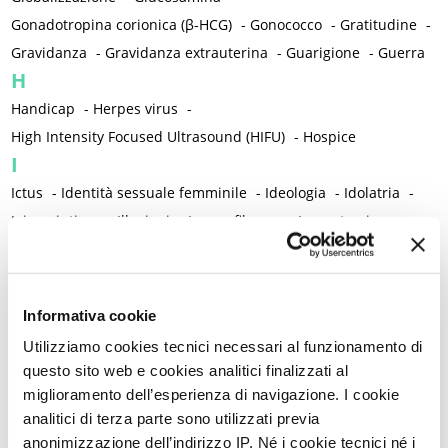
Gonadotropina corionica (β-HCG)
-
Gonococco
-
Gratitudine
-
Gravidanza
-
Gravidanza extrauterina
-
Guarigione
-
Guerra
H
Handicap
-
Herpes virus
-
High Intensity Focused Ultrasound (HIFU)
-
Hospice
I
Ictus
-
Identità sessuale femminile
-
Ideologia
-
Idolatria
-
Igiene intima
-
Illusioni
-
Imene fibroso
-
Imenotomia
-
Immaginazione
-
Immagine corporea
-
Immagine di sé
-
Immortalità
-
Impianto contraccettivo sottocutaneo
-
Impressionismo
-
Incontinenza fecale
-
Informativa cookie
Indicazione terapeutica
-
Utilizziamo cookies tecnici necessari al funzionamento di
Indice di massa corporea (Body mass index, BMI)
-
questo sito web e cookies analitici finalizzati al
Indifferenza
-
Indignazione
-
Individualismo
-
Induismo
-
miglioramento dell’esperienza di navigazione. I cookie
Infanzia
-
Infarto miocardico
-
Inferno
-
Infezioni
-
analitici di terza parte sono utilizzati previa
anonimizzazione dell’indirizzo IP. Né i cookie tecnici né i
Infiammazione
-
Influenza
-
Ingiustizia
-
Ingratitudine
-