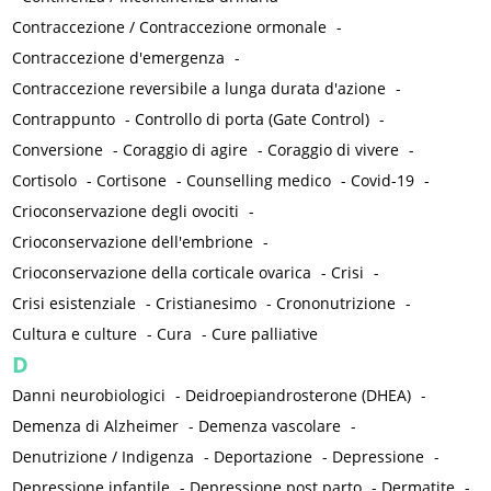
Contraccezione / Contraccezione ormonale
-
Contraccezione d'emergenza
-
Contraccezione reversibile a lunga durata d'azione
-
Contrappunto
-
Controllo di porta (Gate Control)
-
Conversione
-
Coraggio di agire
-
Coraggio di vivere
-
Cortisolo
-
Cortisone
-
Counselling medico
-
Covid-19
-
Crioconservazione degli ovociti
-
Crioconservazione dell'embrione
-
Crioconservazione della corticale ovarica
-
Crisi
-
Crisi esistenziale
-
Cristianesimo
-
Crononutrizione
-
Cultura e culture
-
Cura
-
Cure palliative
D
Danni neurobiologici
-
Deidroepiandrosterone (DHEA)
-
Demenza di Alzheimer
-
Demenza vascolare
-
Denutrizione / Indigenza
-
Deportazione
-
Depressione
-
Depressione infantile
-
Depressione post parto
-
Dermatite
-