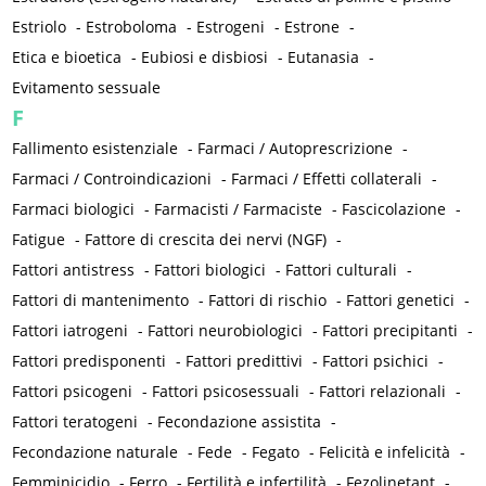
Estriolo
-
Estroboloma
-
Estrogeni
-
Estrone
-
Etica e bioetica
-
Eubiosi e disbiosi
-
Eutanasia
-
Evitamento sessuale
F
Fallimento esistenziale
-
Farmaci / Autoprescrizione
-
Farmaci / Controindicazioni
-
Farmaci / Effetti collaterali
-
Farmaci biologici
-
Farmacisti / Farmaciste
-
Fascicolazione
-
Fatigue
-
Fattore di crescita dei nervi (NGF)
-
Fattori antistress
-
Fattori biologici
-
Fattori culturali
-
Fattori di mantenimento
-
Fattori di rischio
-
Fattori genetici
-
Fattori iatrogeni
-
Fattori neurobiologici
-
Fattori precipitanti
-
Fattori predisponenti
-
Fattori predittivi
-
Fattori psichici
-
Fattori psicogeni
-
Fattori psicosessuali
-
Fattori relazionali
-
Fattori teratogeni
-
Fecondazione assistita
-
Fecondazione naturale
-
Fede
-
Fegato
-
Felicità e infelicità
-
Femminicidio
-
Ferro
-
Fertilità e infertilità
-
Fezolinetant
-