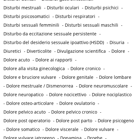
Disturbi mestruali
-
Disturbi oculari
-
Disturbi psichici
-
Disturbi psicosomatici
-
Disturbi respiratori
-
Disturbi sessuali femminili
-
Disturbi sessuali maschili
-
Disturbo da eccitazione sessuale persistente
-
Disturbo del desiderio sessuale ipoattivo (HSDD)
-
Disuria
-
Diuretici
-
Diverticolite
-
Divulgazione scientifica
-
Dolore
-
Dolore acuto
-
Dolore ai rapporti
-
Dolore alla visita ginecologica
-
Dolore cronico
-
Dolore e bruciore vulvare
-
Dolore genitale
-
Dolore lombare
-
Dolore mestruale / Dismenorrea
-
Dolore neuromuscolare
-
Dolore neuropatico
-
Dolore nocicettivo
-
Dolore nociplastico
-
Dolore osteo-articolare
-
Dolore ovulatorio
-
Dolore pelvico acuto
-
Dolore pelvico cronico
-
Dolore post operatorio
-
Dolore post parto
-
Dolore psicogeno
-
Dolore somatico
-
Dolore viscerale
-
Dolore vulvare
-
Dolore vulvare iatrogeno
-
Dopamina
-
Droghe
-