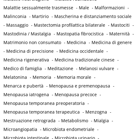
Malattie sessualmente trasmesse
-
Male
-
Malformazioni
-
Malinconia
-
Martirio
-
Mascherina e distanziamento sociale
-
Massaggio
-
Mastectomia profilattica bilaterale
-
Mastociti
-
Mastodinia / Mastalgia
-
Mastopatia fibrocistica
-
Maternità
-
Matrimonio non consumato
-
Medicina
-
Medicina di genere
-
Medicina di precisione
-
Medicina occidentale
-
Medicina rigenerativa
-
Medicina tradizionale cinese
-
Medico di famiglia
-
Meditazione
-
Melanosi vulvare
-
Melatonina
-
Memoria
-
Memoria morale
-
Menarca e pubertà
-
Menopausa e premenopausa
-
Menopausa iatrogena
-
Menopausa precoce
-
Menopausa temporanea preoperatoria
-
Menopausa temporanea terapeutica
-
Menzogna
-
Mestruazione retrograda
-
Metabolismo
-
Mialgia
-
Microangiopatia
-
Microbiota endometriale
-
Microbiota intestinale
-
Microbiota urinario
-