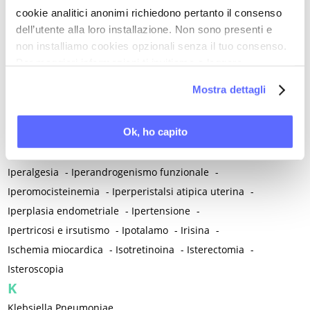
cookie analitici anonimi richiedono pertanto il consenso
Inibitori dell'aromatasi
-
Iniziazione
-
Innamoramento
-
dell’utente alla loro installazione. Non sono presenti e
Inositoli (myo-inositolo e D-chiro-inositolo)
-
Inquinamento
-
non installiamo cookies opzionali senza il tuo consenso.
Insulina / Insulino resistenza
-
Per maggiori informazioni ti invitiamo a leggere
Integrazione dei saperi in medicina
-
Intelligenza
-
la nostra
Cookie Policy
.
Mostra dettagli
Intelligenza clinica
-
Internet, media e social media
-
Interruzione volontaria di gravidanza (IVG)
-
Ok, ho capito
Intestino / Salute dell'intestino
-
Intracrinologia
-
Introspezione
-
Invecchiamento
-
Invidia
-
Iodio
-
Iperalgesia
-
Iperandrogenismo funzionale
-
Iperomocisteinemia
-
Iperperistalsi atipica uterina
-
Iperplasia endometriale
-
Ipertensione
-
Ipertricosi e irsutismo
-
Ipotalamo
-
Irisina
-
Ischemia miocardica
-
Isotretinoina
-
Isterectomia
-
Isteroscopia
K
Klebsiella Pneumoniae