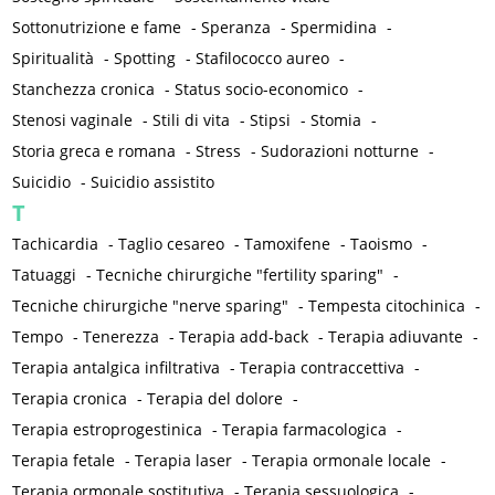
Sottonutrizione e fame
-
Speranza
-
Spermidina
-
Spiritualità
-
Spotting
-
Stafilococco aureo
-
Stanchezza cronica
-
Status socio-economico
-
Stenosi vaginale
-
Stili di vita
-
Stipsi
-
Stomia
-
Storia greca e romana
-
Stress
-
Sudorazioni notturne
-
Suicidio
-
Suicidio assistito
T
Tachicardia
-
Taglio cesareo
-
Tamoxifene
-
Taoismo
-
Tatuaggi
-
Tecniche chirurgiche "fertility sparing"
-
Tecniche chirurgiche "nerve sparing"
-
Tempesta citochinica
-
Tempo
-
Tenerezza
-
Terapia add-back
-
Terapia adiuvante
-
Terapia antalgica infiltrativa
-
Terapia contraccettiva
-
Terapia cronica
-
Terapia del dolore
-
Terapia estroprogestinica
-
Terapia farmacologica
-
Terapia fetale
-
Terapia laser
-
Terapia ormonale locale
-
Terapia ormonale sostitutiva
-
Terapia sessuologica
-