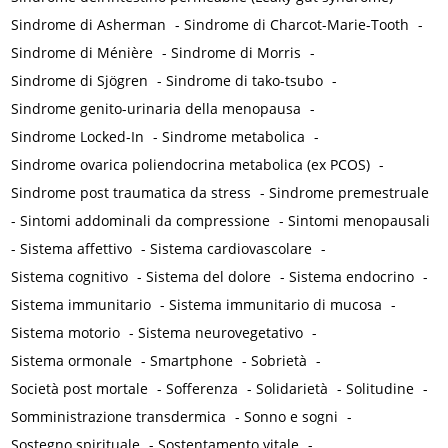
Sindrome di Asherman
-
Sindrome di Charcot-Marie-Tooth
-
Sindrome di Ménière
-
Sindrome di Morris
-
Sindrome di Sjögren
-
Sindrome di tako-tsubo
-
Sindrome genito-urinaria della menopausa
-
Sindrome Locked-In
-
Sindrome metabolica
-
Sindrome ovarica poliendocrina metabolica (ex PCOS)
-
Sindrome post traumatica da stress
-
Sindrome premestruale
-
Sintomi addominali da compressione
-
Sintomi menopausali
-
Sistema affettivo
-
Sistema cardiovascolare
-
Sistema cognitivo
-
Sistema del dolore
-
Sistema endocrino
-
Sistema immunitario
-
Sistema immunitario di mucosa
-
Sistema motorio
-
Sistema neurovegetativo
-
Sistema ormonale
-
Smartphone
-
Sobrietà
-
Società post mortale
-
Sofferenza
-
Solidarietà
-
Solitudine
-
Somministrazione transdermica
-
Sonno e sogni
-
Sostegno spirituale
-
Sostentamento vitale
-