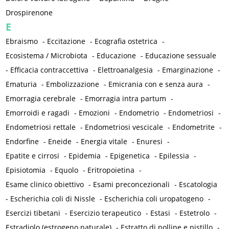
Drospirenone
E
Ebraismo
-
Eccitazione
-
Ecografia ostetrica
-
Ecosistema / Microbiota
-
Educazione
-
Educazione sessuale
-
Efficacia contraccettiva
-
Elettroanalgesia
-
Emarginazione
-
Ematuria
-
Embolizzazione
-
Emicrania con e senza aura
-
Emorragia cerebrale
-
Emorragia intra partum
-
Emorroidi e ragadi
-
Emozioni
-
Endometrio
-
Endometriosi
-
Endometriosi rettale
-
Endometriosi vescicale
-
Endometrite
-
Endorfine
-
Eneide
-
Energia vitale
-
Enuresi
-
Epatite e cirrosi
-
Epidemia
-
Epigenetica
-
Epilessia
-
Episiotomia
-
Equolo
-
Eritropoietina
-
Esame clinico obiettivo
-
Esami preconcezionali
-
Escatologia
-
Escherichia coli di Nissle
-
Escherichia coli uropatogeno
-
Esercizi tibetani
-
Esercizio terapeutico
-
Estasi
-
Estetrolo
-
Estradiolo (estrogeno naturale)
-
Estratto di polline e pistillo
-