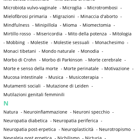
Microbiota vulvo-vaginale
-
Microglia
-
Microtrombosi
-
Mielofibrosi primaria
-
Migrazioni
-
Minaccia d'aborto
-
Mindfulness
-
Minipillola
-
Mioma
-
Miomectomia
-
Mirtillo rosso
-
Misericordia
-
Mito della potenza
-
Mitologia
-
Mobbing
-
Molestie
-
Molestie sessuali
-
Monachesimo
-
Monaci tibetani
-
Mondo naturale
-
Monodia
-
Morbo di Crohn
-
Morbo di Parkinson
-
Morte cerebrale
-
Morte e senso della morte
-
Morte perinatale
-
Motivazione
-
Mucosa intestinale
-
Musica
-
Musicoterapia
-
Mutamenti sociali
-
Mutazione di Leiden
-
Mutilazioni genitali femminili
N
Natura
-
Neuroinfiammazione
-
Neuroni specchio
-
Neuropatia diabetica
-
Neuropatia periferica
-
Neuropatia post-erpetica
-
Neuroplasticità
-
Neurotropismo
-
Nevralgia post erpetica
-
Nichilismo
-
Nicturia
-