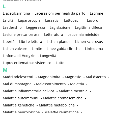
L
L-acetilcarnitina
-
Lacerazioni perineali da parto
-
Lacrime
-
Laicità
-
Laparoscopia
-
Lassativi
-
Lattobacilli
-
Lavoro
-
Leadership
-
Leggerezza
-
Legislazione
-
Legittima difesa
-
Lesione precancerosa
-
Letteratura
-
Leucemia mieloide
-
Libertà
-
Libri e lettura
-
Lichen planus
-
Lichen sclerosus
-
Lichen vulvare
-
Limite
-
Linee guida cliniche
-
Linfedema
-
Linfoma di Hodgkin
-
Longevità
-
Lupus eritematoso sistemico
-
Lutto
M
Madri adolescenti
-
Magnanimità
-
Magnesio
-
Mal d'aereo
-
Mal di montagna
-
Malassorbimento
-
Malattia
-
Malattia infiammatoria pelvica
-
Malattia mentale
-
Malattie autoimmuni
-
Malattie cromosomiche
-
Malattie genetiche
-
Malattie metaboliche
-
Malattie neurologiche
-
Malattie reumatiche
-