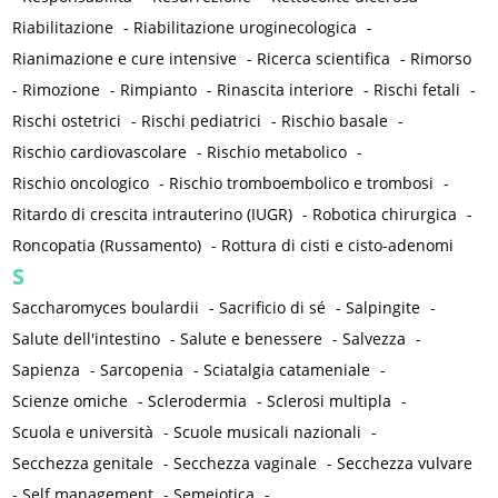
Riabilitazione
-
Riabilitazione uroginecologica
-
Rianimazione e cure intensive
-
Ricerca scientifica
-
Rimorso
-
Rimozione
-
Rimpianto
-
Rinascita interiore
-
Rischi fetali
-
Rischi ostetrici
-
Rischi pediatrici
-
Rischio basale
-
Rischio cardiovascolare
-
Rischio metabolico
-
Rischio oncologico
-
Rischio tromboembolico e trombosi
-
Ritardo di crescita intrauterino (IUGR)
-
Robotica chirurgica
-
Roncopatia (Russamento)
-
Rottura di cisti e cisto-adenomi
S
Saccharomyces boulardii
-
Sacrificio di sé
-
Salpingite
-
Salute dell'intestino
-
Salute e benessere
-
Salvezza
-
Sapienza
-
Sarcopenia
-
Sciatalgia catameniale
-
Scienze omiche
-
Sclerodermia
-
Sclerosi multipla
-
Scuola e università
-
Scuole musicali nazionali
-
Secchezza genitale
-
Secchezza vaginale
-
Secchezza vulvare
-
Self management
-
Semeiotica
-