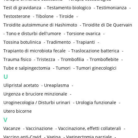
Test di gravidanza
-
Testamento biologico
-
Testimonianza
-
Testosterone
-
Tibolone
-
Tiroide
-
Tiroidite autoimmune di Hashimoto
-
Tiroidite di De Quervain
-
Tono e disturbi dell'umore
-
Torsione ovarica
-
Tossina botulinica
-
Tradimento
-
Trapianti
-
Trapianto di microbiota fecale
-
Traslocazione batterica
-
Trauma fisico
-
Tristezza
-
Trombofilia
-
Tromboflebite
-
Tube e salpingectomia
-
Tumori
-
Tumori ginecologici
U
Ulipristal acetato
-
Ureaplasma
-
Urgenza e bruciore minzionale
-
Uroginecologia / Disturbi urinari
-
Urologia funzionale
-
Utero bicorne
V
Vacanze
-
Vaccinazione
-
Vaccinazione, effetti collaterali
-
Vaccino anti-Covid
-
Vagina
-
Vaginectomia parziale
-