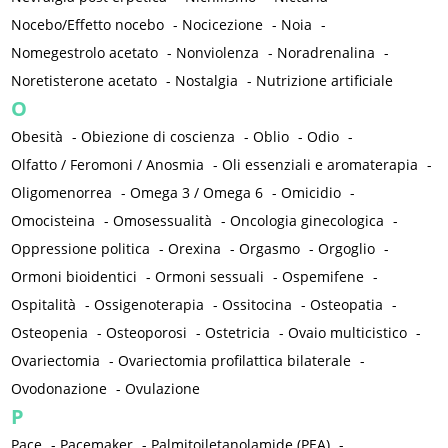
Nocebo/Effetto nocebo
-
Nocicezione
-
Noia
-
Nomegestrolo acetato
-
Nonviolenza
-
Noradrenalina
-
Noretisterone acetato
-
Nostalgia
-
Nutrizione artificiale
O
Obesità
-
Obiezione di coscienza
-
Oblio
-
Odio
-
Olfatto / Feromoni / Anosmia
-
Oli essenziali e aromaterapia
-
Oligomenorrea
-
Omega 3 / Omega 6
-
Omicidio
-
Omocisteina
-
Omosessualità
-
Oncologia ginecologica
-
Oppressione politica
-
Orexina
-
Orgasmo
-
Orgoglio
-
Ormoni bioidentici
-
Ormoni sessuali
-
Ospemifene
-
Ospitalità
-
Ossigenoterapia
-
Ossitocina
-
Osteopatia
-
Osteopenia
-
Osteoporosi
-
Ostetricia
-
Ovaio multicistico
-
Ovariectomia
-
Ovariectomia profilattica bilaterale
-
Ovodonazione
-
Ovulazione
P
Pace
-
Pacemaker
-
Palmitoiletanolamide (PEA)
-