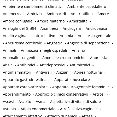
Ambiente e cambiamenti climatici
-
Ambiente ospedaliero
-
Amenorrea
-
Amicizia
-
Aminoacidi
-
Amitriptilina
-
Amore
-
Amore coniugale
-
Amore materno
-
Amortalità
-
Analoghi del GnRH
-
Anamnesi
-
Androgeni
-
Andropausa
-
Anello vaginale contraccettivo
-
Anemia
-
Anestesia generale
-
Aneurisma cerebrale
-
Angoscia
-
Angoscia di separazione
-
Animali
-
Animazione negli ospedali
-
Anismo
-
Anomalie congenite
-
Anomalie cromosomiche
-
Anoressia
-
Ansia
-
Antibiotici
-
Antidepressivi
-
Antimicotici
-
Antinfiammatori
-
Antivirali
-
Anziani
-
Apnea notturna
-
Apparato gastrointestinale
-
Apparato muscolare
-
Apparato osteo-articolare
-
Apparato uro-genitale femminile
-
Apprendimento
-
Approccio clinico conservativo
-
Artrosi
-
Ascesi
-
Ascolto
-
Asma
-
Aspettativa di vita e di salute
-
Astenia
-
Atipia endometriale
-
Atrofia vulvo-vaginale
-
Attaccamento affettivo
-
Attacco di panico
-
Attesa
-