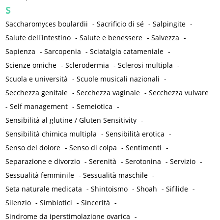
S
Saccharomyces boulardii
-
Sacrificio di sé
-
Salpingite
-
Salute dell'intestino
-
Salute e benessere
-
Salvezza
-
Sapienza
-
Sarcopenia
-
Sciatalgia catameniale
-
Scienze omiche
-
Sclerodermia
-
Sclerosi multipla
-
Scuola e università
-
Scuole musicali nazionali
-
Secchezza genitale
-
Secchezza vaginale
-
Secchezza vulvare
-
Self management
-
Semeiotica
-
Sensibilità al glutine / Gluten Sensitivity
-
Sensibilità chimica multipla
-
Sensibilità erotica
-
Senso del dolore
-
Senso di colpa
-
Sentimenti
-
Separazione e divorzio
-
Serenità
-
Serotonina
-
Servizio
-
Sessualità femminile
-
Sessualità maschile
-
Seta naturale medicata
-
Shintoismo
-
Shoah
-
Sifilide
-
Silenzio
-
Simbiotici
-
Sincerità
-
Sindrome da iperstimolazione ovarica
-