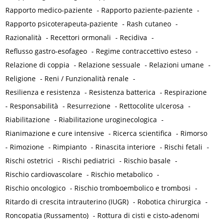
Rapporto medico-paziente
-
Rapporto paziente-paziente
-
Rapporto psicoterapeuta-paziente
-
Rash cutaneo
-
Razionalità
-
Recettori ormonali
-
Recidiva
-
Reflusso gastro-esofageo
-
Regime contraccettivo esteso
-
Relazione di coppia
-
Relazione sessuale
-
Relazioni umane
-
Religione
-
Reni / Funzionalità renale
-
Resilienza e resistenza
-
Resistenza batterica
-
Respirazione
-
Responsabilità
-
Resurrezione
-
Rettocolite ulcerosa
-
Riabilitazione
-
Riabilitazione uroginecologica
-
Rianimazione e cure intensive
-
Ricerca scientifica
-
Rimorso
-
Rimozione
-
Rimpianto
-
Rinascita interiore
-
Rischi fetali
-
Rischi ostetrici
-
Rischi pediatrici
-
Rischio basale
-
Rischio cardiovascolare
-
Rischio metabolico
-
Rischio oncologico
-
Rischio tromboembolico e trombosi
-
Ritardo di crescita intrauterino (IUGR)
-
Robotica chirurgica
-
Roncopatia (Russamento)
-
Rottura di cisti e cisto-adenomi