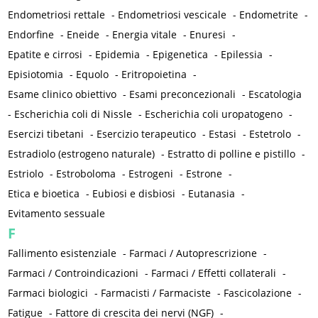
Endometriosi rettale
-
Endometriosi vescicale
-
Endometrite
-
Endorfine
-
Eneide
-
Energia vitale
-
Enuresi
-
Epatite e cirrosi
-
Epidemia
-
Epigenetica
-
Epilessia
-
Episiotomia
-
Equolo
-
Eritropoietina
-
Esame clinico obiettivo
-
Esami preconcezionali
-
Escatologia
-
Escherichia coli di Nissle
-
Escherichia coli uropatogeno
-
Esercizi tibetani
-
Esercizio terapeutico
-
Estasi
-
Estetrolo
-
Estradiolo (estrogeno naturale)
-
Estratto di polline e pistillo
-
Estriolo
-
Estroboloma
-
Estrogeni
-
Estrone
-
Etica e bioetica
-
Eubiosi e disbiosi
-
Eutanasia
-
Evitamento sessuale
F
Fallimento esistenziale
-
Farmaci / Autoprescrizione
-
Farmaci / Controindicazioni
-
Farmaci / Effetti collaterali
-
Farmaci biologici
-
Farmacisti / Farmaciste
-
Fascicolazione
-
Fatigue
-
Fattore di crescita dei nervi (NGF)
-