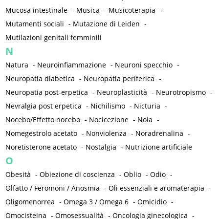
Mucosa intestinale
-
Musica
-
Musicoterapia
-
Mutamenti sociali
-
Mutazione di Leiden
-
Mutilazioni genitali femminili
N
Natura
-
Neuroinfiammazione
-
Neuroni specchio
-
Neuropatia diabetica
-
Neuropatia periferica
-
Neuropatia post-erpetica
-
Neuroplasticità
-
Neurotropismo
-
Nevralgia post erpetica
-
Nichilismo
-
Nicturia
-
Nocebo/Effetto nocebo
-
Nocicezione
-
Noia
-
Nomegestrolo acetato
-
Nonviolenza
-
Noradrenalina
-
Noretisterone acetato
-
Nostalgia
-
Nutrizione artificiale
O
Obesità
-
Obiezione di coscienza
-
Oblio
-
Odio
-
Olfatto / Feromoni / Anosmia
-
Oli essenziali e aromaterapia
-
Oligomenorrea
-
Omega 3 / Omega 6
-
Omicidio
-
Omocisteina
-
Omosessualità
-
Oncologia ginecologica
-