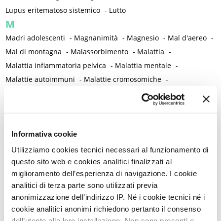
Lupus eritematoso sistemico
-
Lutto
M
Madri adolescenti
-
Magnanimità
-
Magnesio
-
Mal d'aereo
-
Mal di montagna
-
Malassorbimento
-
Malattia
-
Malattia infiammatoria pelvica
-
Malattia mentale
-
Malattie autoimmuni
-
Malattie cromosomiche
-
Malattie genetiche
-
Malattie metaboliche
-
Malattie neurologiche
-
Malattie reumatiche
-
Malattie sessualmente trasmesse
-
Male
-
Malformazioni
-
Informativa cookie
Malinconia
-
Martirio
-
Mascherina e distanziamento sociale
-
Massaggio
-
Mastectomia profilattica bilaterale
-
Mastociti
-
Utilizziamo cookies tecnici necessari al funzionamento di
questo sito web e cookies analitici finalizzati al
Mastodinia / Mastalgia
-
Mastopatia fibrocistica
-
Maternità
-
miglioramento dell’esperienza di navigazione. I cookie
Matrimonio non consumato
-
Medicina
-
Medicina di genere
analitici di terza parte sono utilizzati previa
-
Medicina di precisione
-
Medicina occidentale
-
anonimizzazione dell’indirizzo IP. Né i cookie tecnici né i
Medicina rigenerativa
-
Medicina tradizionale cinese
-
cookie analitici anonimi richiedono pertanto il consenso
Medico di famiglia
-
Meditazione
-
Melanosi vulvare
-
dell’utente alla loro installazione. Non sono presenti e