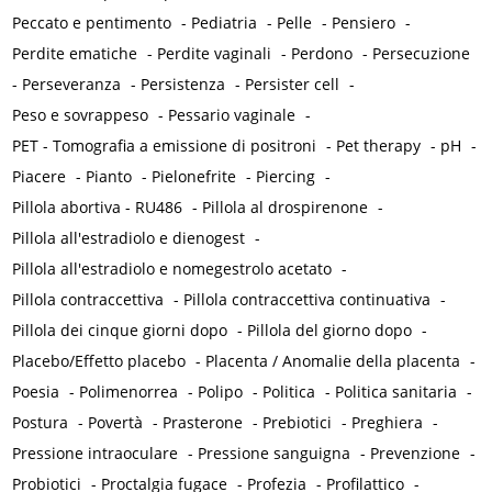
Peccato e pentimento
-
Pediatria
-
Pelle
-
Pensiero
-
Perdite ematiche
-
Perdite vaginali
-
Perdono
-
Persecuzione
-
Perseveranza
-
Persistenza
-
Persister cell
-
Peso e sovrappeso
-
Pessario vaginale
-
PET - Tomografia a emissione di positroni
-
Pet therapy
-
pH
-
Piacere
-
Pianto
-
Pielonefrite
-
Piercing
-
Pillola abortiva - RU486
-
Pillola al drospirenone
-
Pillola all'estradiolo e dienogest
-
Pillola all'estradiolo e nomegestrolo acetato
-
Pillola contraccettiva
-
Pillola contraccettiva continuativa
-
Pillola dei cinque giorni dopo
-
Pillola del giorno dopo
-
Placebo/Effetto placebo
-
Placenta / Anomalie della placenta
-
Poesia
-
Polimenorrea
-
Polipo
-
Politica
-
Politica sanitaria
-
Postura
-
Povertà
-
Prasterone
-
Prebiotici
-
Preghiera
-
Pressione intraoculare
-
Pressione sanguigna
-
Prevenzione
-
Probiotici
-
Proctalgia fugace
-
Profezia
-
Profilattico
-