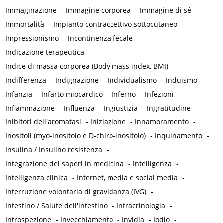
Immaginazione
-
Immagine corporea
-
Immagine di sé
-
Immortalità
-
Impianto contraccettivo sottocutaneo
-
Impressionismo
-
Incontinenza fecale
-
Indicazione terapeutica
-
Indice di massa corporea (Body mass index, BMI)
-
Indifferenza
-
Indignazione
-
Individualismo
-
Induismo
-
Infanzia
-
Infarto miocardico
-
Inferno
-
Infezioni
-
Infiammazione
-
Influenza
-
Ingiustizia
-
Ingratitudine
-
Inibitori dell'aromatasi
-
Iniziazione
-
Innamoramento
-
Inositoli (myo-inositolo e D-chiro-inositolo)
-
Inquinamento
-
Insulina / Insulino resistenza
-
Integrazione dei saperi in medicina
-
Intelligenza
-
Intelligenza clinica
-
Internet, media e social media
-
Interruzione volontaria di gravidanza (IVG)
-
Intestino / Salute dell'intestino
-
Intracrinologia
-
Introspezione
-
Invecchiamento
-
Invidia
-
Iodio
-