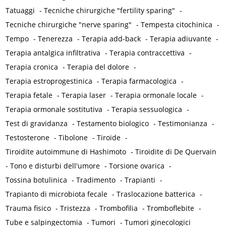
Tatuaggi
-
Tecniche chirurgiche "fertility sparing"
-
Tecniche chirurgiche "nerve sparing"
-
Tempesta citochinica
-
Tempo
-
Tenerezza
-
Terapia add-back
-
Terapia adiuvante
-
Terapia antalgica infiltrativa
-
Terapia contraccettiva
-
Terapia cronica
-
Terapia del dolore
-
Terapia estroprogestinica
-
Terapia farmacologica
-
Terapia fetale
-
Terapia laser
-
Terapia ormonale locale
-
Terapia ormonale sostitutiva
-
Terapia sessuologica
-
Test di gravidanza
-
Testamento biologico
-
Testimonianza
-
Testosterone
-
Tibolone
-
Tiroide
-
Tiroidite autoimmune di Hashimoto
-
Tiroidite di De Quervain
-
Tono e disturbi dell'umore
-
Torsione ovarica
-
Tossina botulinica
-
Tradimento
-
Trapianti
-
Trapianto di microbiota fecale
-
Traslocazione batterica
-
Trauma fisico
-
Tristezza
-
Trombofilia
-
Tromboflebite
-
Tube e salpingectomia
-
Tumori
-
Tumori ginecologici