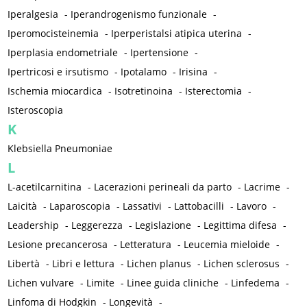
Iperalgesia
-
Iperandrogenismo funzionale
-
Iperomocisteinemia
-
Iperperistalsi atipica uterina
-
Iperplasia endometriale
-
Ipertensione
-
Ipertricosi e irsutismo
-
Ipotalamo
-
Irisina
-
Ischemia miocardica
-
Isotretinoina
-
Isterectomia
-
Isteroscopia
K
Klebsiella Pneumoniae
L
L-acetilcarnitina
-
Lacerazioni perineali da parto
-
Lacrime
-
Laicità
-
Laparoscopia
-
Lassativi
-
Lattobacilli
-
Lavoro
-
Leadership
-
Leggerezza
-
Legislazione
-
Legittima difesa
-
Lesione precancerosa
-
Letteratura
-
Leucemia mieloide
-
Libertà
-
Libri e lettura
-
Lichen planus
-
Lichen sclerosus
-
Lichen vulvare
-
Limite
-
Linee guida cliniche
-
Linfedema
-
Linfoma di Hodgkin
-
Longevità
-