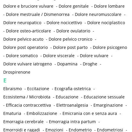
Dolore e bruciore vulvare
-
Dolore genitale
-
Dolore lombare
-
Dolore mestruale / Dismenorrea
-
Dolore neuromuscolare
-
Dolore neuropatico
-
Dolore nocicettivo
-
Dolore nociplastico
-
Dolore osteo-articolare
-
Dolore ovulatorio
-
Dolore pelvico acuto
-
Dolore pelvico cronico
-
Dolore post operatorio
-
Dolore post parto
-
Dolore psicogeno
-
Dolore somatico
-
Dolore viscerale
-
Dolore vulvare
-
Dolore vulvare iatrogeno
-
Dopamina
-
Droghe
-
Drospirenone
E
Ebraismo
-
Eccitazione
-
Ecografia ostetrica
-
Ecosistema / Microbiota
-
Educazione
-
Educazione sessuale
-
Efficacia contraccettiva
-
Elettroanalgesia
-
Emarginazione
-
Ematuria
-
Embolizzazione
-
Emicrania con e senza aura
-
Emorragia cerebrale
-
Emorragia intra partum
-
Emorroidi e ragadi
-
Emozioni
-
Endometrio
-
Endometriosi
-