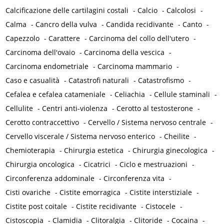
Calcificazione delle cartilagini costali
-
Calcio
-
Calcolosi
-
Calma
-
Cancro della vulva
-
Candida recidivante
-
Canto
-
Capezzolo
-
Carattere
-
Carcinoma del collo dell'utero
-
Carcinoma dell'ovaio
-
Carcinoma della vescica
-
Carcinoma endometriale
-
Carcinoma mammario
-
Caso e casualità
-
Catastrofi naturali
-
Catastrofismo
-
Cefalea e cefalea catameniale
-
Celiachia
-
Cellule staminali
-
Cellulite
-
Centri anti-violenza
-
Cerotto al testosterone
-
Cerotto contraccettivo
-
Cervello / Sistema nervoso centrale
-
Cervello viscerale / Sistema nervoso enterico
-
Cheilite
-
Chemioterapia
-
Chirurgia estetica
-
Chirurgia ginecologica
-
Chirurgia oncologica
-
Cicatrici
-
Ciclo e mestruazioni
-
Circonferenza addominale
-
Circonferenza vita
-
Cisti ovariche
-
Cistite emorragica
-
Cistite interstiziale
-
Cistite post coitale
-
Cistite recidivante
-
Cistocele
-
Cistoscopia
-
Clamidia
-
Clitoralgia
-
Clitoride
-
Cocaina
-