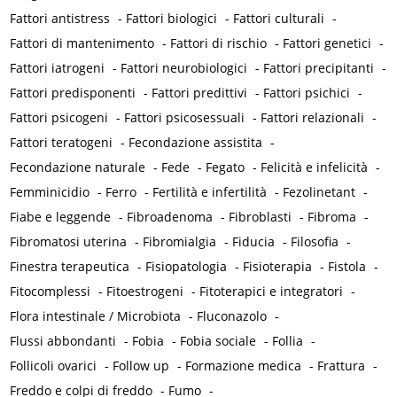
Fattori antistress
-
Fattori biologici
-
Fattori culturali
-
Fattori di mantenimento
-
Fattori di rischio
-
Fattori genetici
-
Fattori iatrogeni
-
Fattori neurobiologici
-
Fattori precipitanti
-
Fattori predisponenti
-
Fattori predittivi
-
Fattori psichici
-
Fattori psicogeni
-
Fattori psicosessuali
-
Fattori relazionali
-
Fattori teratogeni
-
Fecondazione assistita
-
Fecondazione naturale
-
Fede
-
Fegato
-
Felicità e infelicità
-
Femminicidio
-
Ferro
-
Fertilità e infertilità
-
Fezolinetant
-
Fiabe e leggende
-
Fibroadenoma
-
Fibroblasti
-
Fibroma
-
Fibromatosi uterina
-
Fibromialgia
-
Fiducia
-
Filosofia
-
Finestra terapeutica
-
Fisiopatologia
-
Fisioterapia
-
Fistola
-
Fitocomplessi
-
Fitoestrogeni
-
Fitoterapici e integratori
-
Flora intestinale / Microbiota
-
Fluconazolo
-
Flussi abbondanti
-
Fobia
-
Fobia sociale
-
Follia
-
Follicoli ovarici
-
Follow up
-
Formazione medica
-
Frattura
-
Freddo e colpi di freddo
-
Fumo
-