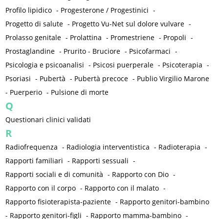
Profilo lipidico
-
Progesterone / Progestinici
-
Progetto di salute
-
Progetto Vu-Net sul dolore vulvare
-
Prolasso genitale
-
Prolattina
-
Promestriene
-
Propoli
-
Prostaglandine
-
Prurito - Bruciore
-
Psicofarmaci
-
Psicologia e psicoanalisi
-
Psicosi puerperale
-
Psicoterapia
-
Psoriasi
-
Pubertà
-
Pubertà precoce
-
Publio Virgilio Marone
-
Puerperio
-
Pulsione di morte
Q
Questionari clinici validati
R
Radiofrequenza
-
Radiologia interventistica
-
Radioterapia
-
Rapporti familiari
-
Rapporti sessuali
-
Rapporti sociali e di comunità
-
Rapporto con Dio
-
Rapporto con il corpo
-
Rapporto con il malato
-
Rapporto fisioterapista-paziente
-
Rapporto genitori-bambino
-
Rapporto genitori-figli
-
Rapporto mamma-bambino
-