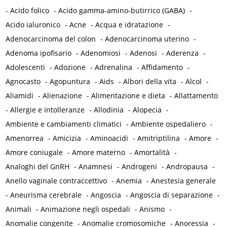
-
Acido folico
-
Acido gamma-amino-butirrico (GABA)
-
Acido ialuronico
-
Acne
-
Acqua e idratazione
-
Adenocarcinoma del colon
-
Adenocarcinoma uterino
-
Adenoma ipofisario
-
Adenomiosi
-
Adenosi
-
Aderenza
-
Adolescenti
-
Adozione
-
Adrenalina
-
Affidamento
-
Agnocasto
-
Agopuntura
-
Aids
-
Albori della vita
-
Alcol
-
Aliamidi
-
Alienazione
-
Alimentazione e dieta
-
Allattamento
-
Allergie e intolleranze
-
Allodinia
-
Alopecia
-
Ambiente e cambiamenti climatici
-
Ambiente ospedaliero
-
Amenorrea
-
Amicizia
-
Aminoacidi
-
Amitriptilina
-
Amore
-
Amore coniugale
-
Amore materno
-
Amortalità
-
Analoghi del GnRH
-
Anamnesi
-
Androgeni
-
Andropausa
-
Anello vaginale contraccettivo
-
Anemia
-
Anestesia generale
-
Aneurisma cerebrale
-
Angoscia
-
Angoscia di separazione
-
Animali
-
Animazione negli ospedali
-
Anismo
-
Anomalie congenite
-
Anomalie cromosomiche
-
Anoressia
-