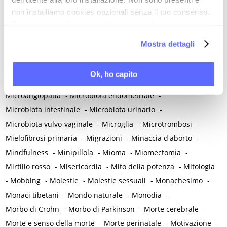
Melatonina
-
Memoria
-
Memoria morale
-
non installiamo cookies opzionali senza il tuo consenso.
Per maggiori informazioni ti invitiamo a leggere
Menarca e pubertà
-
Menopausa e premenopausa
-
la nostra
Cookie Policy
.
Menopausa iatrogena
-
Menopausa precoce
-
Mostra dettagli
Menopausa temporanea preoperatoria
-
Menopausa temporanea terapeutica
-
Menzogna
-
Ok, ho capito
Mestruazione retrograda
-
Metabolismo
-
Mialgia
-
Microangiopatia
-
Microbiota endometriale
-
Microbiota intestinale
-
Microbiota urinario
-
Microbiota vulvo-vaginale
-
Microglia
-
Microtrombosi
-
Mielofibrosi primaria
-
Migrazioni
-
Minaccia d'aborto
-
Mindfulness
-
Minipillola
-
Mioma
-
Miomectomia
-
Mirtillo rosso
-
Misericordia
-
Mito della potenza
-
Mitologia
-
Mobbing
-
Molestie
-
Molestie sessuali
-
Monachesimo
-
Monaci tibetani
-
Mondo naturale
-
Monodia
-
Morbo di Crohn
-
Morbo di Parkinson
-
Morte cerebrale
-
Morte e senso della morte
-
Morte perinatale
-
Motivazione
-