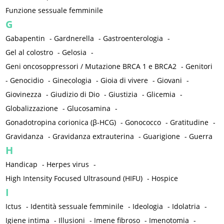
Funzione sessuale femminile
G
Gabapentin
-
Gardnerella
-
Gastroenterologia
-
Gel al colostro
-
Gelosia
-
Geni oncosoppressori / Mutazione BRCA 1 e BRCA2
-
Genitori
-
Genocidio
-
Ginecologia
-
Gioia di vivere
-
Giovani
-
Giovinezza
-
Giudizio di Dio
-
Giustizia
-
Glicemia
-
Globalizzazione
-
Glucosamina
-
Gonadotropina corionica (β-HCG)
-
Gonococco
-
Gratitudine
-
Gravidanza
-
Gravidanza extrauterina
-
Guarigione
-
Guerra
H
Handicap
-
Herpes virus
-
High Intensity Focused Ultrasound (HIFU)
-
Hospice
I
Ictus
-
Identità sessuale femminile
-
Ideologia
-
Idolatria
-
Igiene intima
-
Illusioni
-
Imene fibroso
-
Imenotomia
-