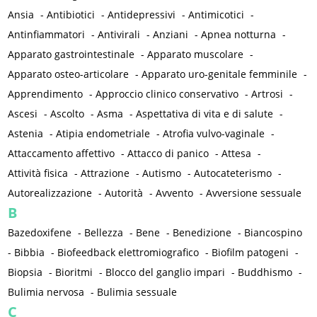
Ansia
-
Antibiotici
-
Antidepressivi
-
Antimicotici
-
Antinfiammatori
-
Antivirali
-
Anziani
-
Apnea notturna
-
Apparato gastrointestinale
-
Apparato muscolare
-
Apparato osteo-articolare
-
Apparato uro-genitale femminile
-
Apprendimento
-
Approccio clinico conservativo
-
Artrosi
-
Ascesi
-
Ascolto
-
Asma
-
Aspettativa di vita e di salute
-
Astenia
-
Atipia endometriale
-
Atrofia vulvo-vaginale
-
Attaccamento affettivo
-
Attacco di panico
-
Attesa
-
Attività fisica
-
Attrazione
-
Autismo
-
Autocateterismo
-
Autorealizzazione
-
Autorità
-
Avvento
-
Avversione sessuale
B
Bazedoxifene
-
Bellezza
-
Bene
-
Benedizione
-
Biancospino
-
Bibbia
-
Biofeedback elettromiografico
-
Biofilm patogeni
-
Biopsia
-
Bioritmi
-
Blocco del ganglio impari
-
Buddhismo
-
Bulimia nervosa
-
Bulimia sessuale
C