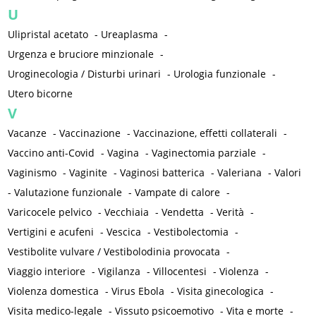
U
Ulipristal acetato
-
Ureaplasma
-
Urgenza e bruciore minzionale
-
Uroginecologia / Disturbi urinari
-
Urologia funzionale
-
Utero bicorne
V
Vacanze
-
Vaccinazione
-
Vaccinazione, effetti collaterali
-
Vaccino anti-Covid
-
Vagina
-
Vaginectomia parziale
-
Vaginismo
-
Vaginite
-
Vaginosi batterica
-
Valeriana
-
Valori
-
Valutazione funzionale
-
Vampate di calore
-
Varicocele pelvico
-
Vecchiaia
-
Vendetta
-
Verità
-
Vertigini e acufeni
-
Vescica
-
Vestibolectomia
-
Vestibolite vulvare / Vestibolodinia provocata
-
Viaggio interiore
-
Vigilanza
-
Villocentesi
-
Violenza
-
Violenza domestica
-
Virus Ebola
-
Visita ginecologica
-
Visita medico-legale
-
Vissuto psicoemotivo
-
Vita e morte
-