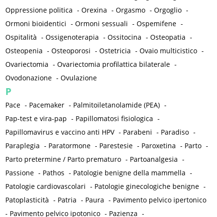
Oppressione politica
-
Orexina
-
Orgasmo
-
Orgoglio
-
Ormoni bioidentici
-
Ormoni sessuali
-
Ospemifene
-
Ospitalità
-
Ossigenoterapia
-
Ossitocina
-
Osteopatia
-
Osteopenia
-
Osteoporosi
-
Ostetricia
-
Ovaio multicistico
-
Ovariectomia
-
Ovariectomia profilattica bilaterale
-
Ovodonazione
-
Ovulazione
P
Pace
-
Pacemaker
-
Palmitoiletanolamide (PEA)
-
Pap-test e vira-pap
-
Papillomatosi fisiologica
-
Papillomavirus e vaccino anti HPV
-
Parabeni
-
Paradiso
-
Paraplegia
-
Paratormone
-
Parestesie
-
Paroxetina
-
Parto
-
Parto pretermine / Parto prematuro
-
Partoanalgesia
-
Passione
-
Pathos
-
Patologie benigne della mammella
-
Patologie cardiovascolari
-
Patologie ginecologiche benigne
-
Patoplasticità
-
Patria
-
Paura
-
Pavimento pelvico ipertonico
-
Pavimento pelvico ipotonico
-
Pazienza
-