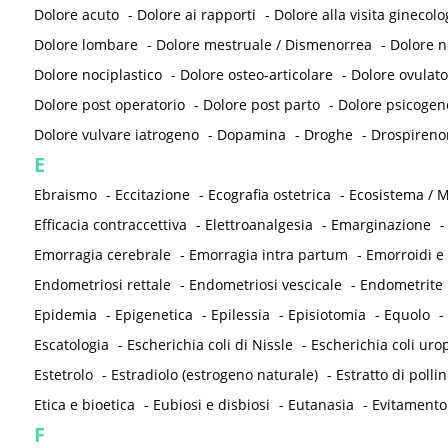
Dolore acuto
-
Dolore ai rapporti
-
Dolore alla visita ginecolo
Dolore lombare
-
Dolore mestruale / Dismenorrea
-
Dolore 
Dolore nociplastico
-
Dolore osteo-articolare
-
Dolore ovulato
Dolore post operatorio
-
Dolore post parto
-
Dolore psicogen
Dolore vulvare iatrogeno
-
Dopamina
-
Droghe
-
Drospireno
E
Ebraismo
-
Eccitazione
-
Ecografia ostetrica
-
Ecosistema / M
Efficacia contraccettiva
-
Elettroanalgesia
-
Emarginazione
Emorragia cerebrale
-
Emorragia intra partum
-
Emorroidi e
Endometriosi rettale
-
Endometriosi vescicale
-
Endometrite
Epidemia
-
Epigenetica
-
Epilessia
-
Episiotomia
-
Equolo
-
Escatologia
-
Escherichia coli di Nissle
-
Escherichia coli ur
Estetrolo
-
Estradiolo (estrogeno naturale)
-
Estratto di pollin
Etica e bioetica
-
Eubiosi e disbiosi
-
Eutanasia
-
Evitamento
F