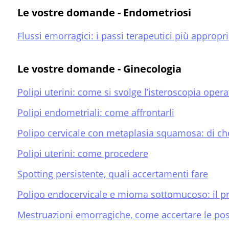
Le vostre domande - Endometriosi
Flussi emorragici: i passi terapeutici più appropri
Le vostre domande - Ginecologia
Polipi uterini: come si svolge l’isteroscopia opera
Polipi endometriali: come affrontarli
Polipo cervicale con metaplasia squamosa: di che
Polipi uterini: come procedere
Spotting persistente, quali accertamenti fare
Polipo endocervicale e mioma sottomucoso: il pr
Mestruazioni emorragiche, come accertare le pos