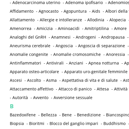
-
Adenocarcinoma uterino
-
Adenoma ipofisario
-
Adenomios
Affidamento
-
Agnocasto
-
Agopuntura
-
Aids
-
Albori della 
Allattamento
-
Allergie e intolleranze
-
Allodinia
-
Alopecia
Amenorrea
-
Amicizia
-
Aminoacidi
-
Amitriptilina
-
Amore
Analoghi del GnRH
-
Anamnesi
-
Androgeni
-
Andropausa
Aneurisma cerebrale
-
Angoscia
-
Angoscia di separazione
Anomalie congenite
-
Anomalie cromosomiche
-
Anoressia
Antinfiammatori
-
Antivirali
-
Anziani
-
Apnea notturna
-
Ap
Apparato osteo-articolare
-
Apparato uro-genitale femminile
Ascesi
-
Ascolto
-
Asma
-
Aspettativa di vita e di salute
-
As
Attaccamento affettivo
-
Attacco di panico
-
Attesa
-
Attività 
-
Autorità
-
Avvento
-
Avversione sessuale
B
Bazedoxifene
-
Bellezza
-
Bene
-
Benedizione
-
Biancospin
Biopsia
-
Bioritmi
-
Blocco del ganglio impari
-
Buddhismo