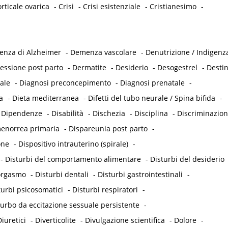
rticale ovarica
-
Crisi
-
Crisi esistenziale
-
Cristianesimo
-
nza di Alzheimer
-
Demenza vascolare
-
Denutrizione / Indigenz
essione post parto
-
Dermatite
-
Desiderio
-
Desogestrel
-
Desti
ale
-
Diagnosi preconcepimento
-
Diagnosi prenatale
-
a
-
Dieta mediterranea
-
Difetti del tubo neurale / Spina bifida
-
-
Dipendenze
-
Disabilità
-
Dischezia
-
Disciplina
-
Discriminazio
enorrea primaria
-
Dispareunia post parto
-
one
-
Dispositivo intrauterino (spirale)
-
-
Disturbi del comportamento alimentare
-
Disturbi del desiderio
'orgasmo
-
Disturbi dentali
-
Disturbi gastrointestinali
-
turbi psicosomatici
-
Disturbi respiratori
-
turbo da eccitazione sessuale persistente
-
iuretici
-
Diverticolite
-
Divulgazione scientifica
-
Dolore
-