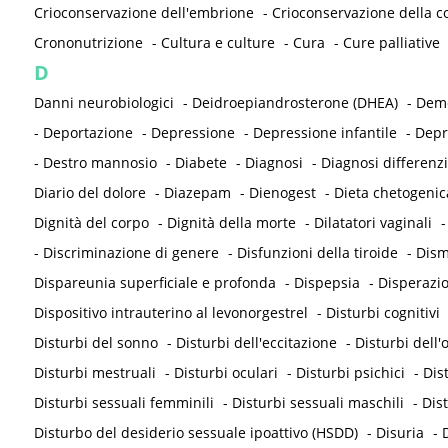
Crioconservazione dell'embrione
-
Crioconservazione della co
Crononutrizione
-
Cultura e culture
-
Cura
-
Cure palliative
D
Danni neurobiologici
-
Deidroepiandrosterone (DHEA)
-
Deme
-
Deportazione
-
Depressione
-
Depressione infantile
-
Depr
-
Destro mannosio
-
Diabete
-
Diagnosi
-
Diagnosi differenzi
Diario del dolore
-
Diazepam
-
Dienogest
-
Dieta chetogenic
Dignità del corpo
-
Dignità della morte
-
Dilatatori vaginali
-
Discriminazione di genere
-
Disfunzioni della tiroide
-
Dism
Dispareunia superficiale e profonda
-
Dispepsia
-
Disperazi
Dispositivo intrauterino al levonorgestrel
-
Disturbi cognitivi
Disturbi del sonno
-
Disturbi dell'eccitazione
-
Disturbi dell
Disturbi mestruali
-
Disturbi oculari
-
Disturbi psichici
-
Dis
Disturbi sessuali femminili
-
Disturbi sessuali maschili
-
Dis
Disturbo del desiderio sessuale ipoattivo (HSDD)
-
Disuria
-
D