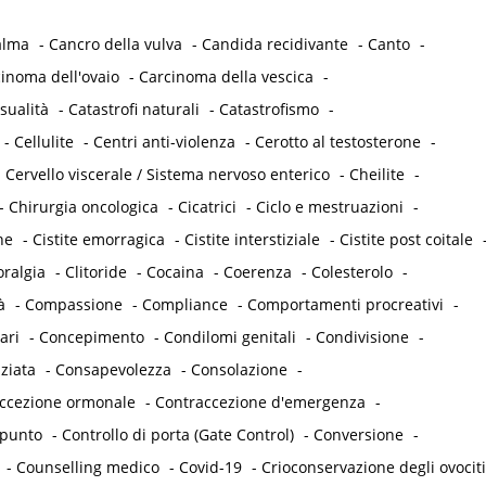
alma
-
Cancro della vulva
-
Candida recidivante
-
Canto
-
inoma dell'ovaio
-
Carcinoma della vescica
-
sualità
-
Catastrofi naturali
-
Catastrofismo
-
-
Cellulite
-
Centri anti-violenza
-
Cerotto al testosterone
-
-
Cervello viscerale / Sistema nervoso enterico
-
Cheilite
-
-
Chirurgia oncologica
-
Cicatrici
-
Ciclo e mestruazioni
-
he
-
Cistite emorragica
-
Cistite interstiziale
-
Cistite post coitale
oralgia
-
Clitoride
-
Cocaina
-
Coerenza
-
Colesterolo
-
à
-
Compassione
-
Compliance
-
Comportamenti procreativi
-
ari
-
Concepimento
-
Condilomi genitali
-
Condivisione
-
ziata
-
Consapevolezza
-
Consolazione
-
accezione ormonale
-
Contraccezione d'emergenza
-
punto
-
Controllo di porta (Gate Control)
-
Conversione
-
-
Counselling medico
-
Covid-19
-
Crioconservazione degli ovociti