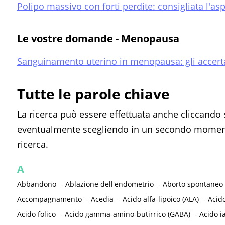
Polipo massivo con forti perdite: consigliata l'as
Le vostre domande - Menopausa
Sanguinamento uterino in menopausa: gli accert
Tutte le parole chiave
La ricerca può essere effettuata anche cliccando 
eventualmente scegliendo in un secondo momento
ricerca.
A
Abbandono
-
Ablazione dell'endometrio
-
Aborto spontaneo
Accompagnamento
-
Acedia
-
Acido alfa-lipoico (ALA)
-
Acid
Acido folico
-
Acido gamma-amino-butirrico (GABA)
-
Acido i