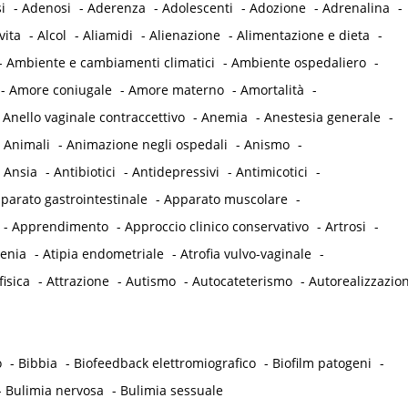
i
-
Adenosi
-
Aderenza
-
Adolescenti
-
Adozione
-
Adrenalina
-
vita
-
Alcol
-
Aliamidi
-
Alienazione
-
Alimentazione e dieta
-
-
Ambiente e cambiamenti climatici
-
Ambiente ospedaliero
-
-
Amore coniugale
-
Amore materno
-
Amortalità
-
-
Anello vaginale contraccettivo
-
Anemia
-
Anestesia generale
-
-
Animali
-
Animazione negli ospedali
-
Anismo
-
-
Ansia
-
Antibiotici
-
Antidepressivi
-
Antimicotici
-
parato gastrointestinale
-
Apparato muscolare
-
-
Apprendimento
-
Approccio clinico conservativo
-
Artrosi
-
tenia
-
Atipia endometriale
-
Atrofia vulvo-vaginale
-
fisica
-
Attrazione
-
Autismo
-
Autocateterismo
-
Autorealizzazio
o
-
Bibbia
-
Biofeedback elettromiografico
-
Biofilm patogeni
-
-
Bulimia nervosa
-
Bulimia sessuale