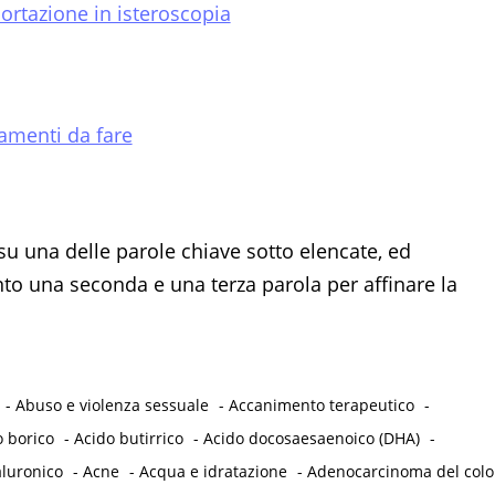
portazione in isteroscopia
amenti da fare
su una delle parole chiave sotto elencate, ed
 una seconda e una terza parola per affinare la
-
Abuso e violenza sessuale
-
Accanimento terapeutico
-
o borico
-
Acido butirrico
-
Acido docosaesaenoico (DHA)
-
aluronico
-
Acne
-
Acqua e idratazione
-
Adenocarcinoma del col