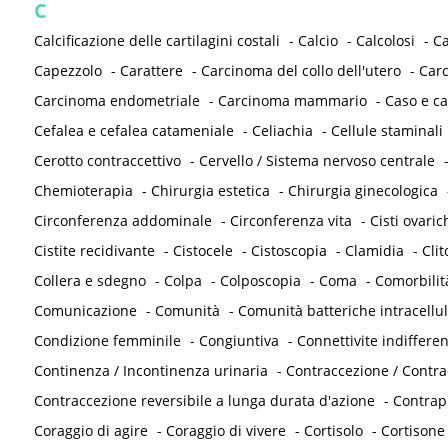
C
Calcificazione delle cartilagini costali
-
Calcio
-
Calcolosi
-
C
Capezzolo
-
Carattere
-
Carcinoma del collo dell'utero
-
Carc
Carcinoma endometriale
-
Carcinoma mammario
-
Caso e ca
Cefalea e cefalea catameniale
-
Celiachia
-
Cellule staminali
Cerotto contraccettivo
-
Cervello / Sistema nervoso centrale
Chemioterapia
-
Chirurgia estetica
-
Chirurgia ginecologica
Circonferenza addominale
-
Circonferenza vita
-
Cisti ovaric
Cistite recidivante
-
Cistocele
-
Cistoscopia
-
Clamidia
-
Clit
Collera e sdegno
-
Colpa
-
Colposcopia
-
Coma
-
Comorbilit
Comunicazione
-
Comunità
-
Comunità batteriche intracellul
Condizione femminile
-
Congiuntiva
-
Connettivite indifferen
Continenza / Incontinenza urinaria
-
Contraccezione / Contr
Contraccezione reversibile a lunga durata d'azione
-
Contrap
Coraggio di agire
-
Coraggio di vivere
-
Cortisolo
-
Cortisone