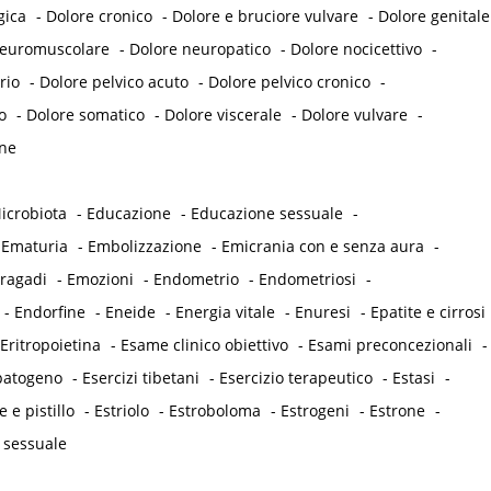
gica
-
Dolore cronico
-
Dolore e bruciore vulvare
-
Dolore genitale
neuromuscolare
-
Dolore neuropatico
-
Dolore nocicettivo
-
rio
-
Dolore pelvico acuto
-
Dolore pelvico cronico
-
o
-
Dolore somatico
-
Dolore viscerale
-
Dolore vulvare
-
ne
icrobiota
-
Educazione
-
Educazione sessuale
-
-
Ematuria
-
Embolizzazione
-
Emicrania con e senza aura
-
 ragadi
-
Emozioni
-
Endometrio
-
Endometriosi
-
-
Endorfine
-
Eneide
-
Energia vitale
-
Enuresi
-
Epatite e cirrosi
Eritropoietina
-
Esame clinico obiettivo
-
Esami preconcezionali
-
opatogeno
-
Esercizi tibetani
-
Esercizio terapeutico
-
Estasi
-
e e pistillo
-
Estriolo
-
Estroboloma
-
Estrogeni
-
Estrone
-
 sessuale