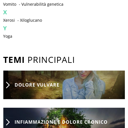
Vomito
-
Vulnerabilità genetica
X
Xerosi
-
Xiloglucano
Y
Yoga
TEMI
PRINCIPALI
DOLORE VULVARE
INFIAMMAZIONE E DOLORE CRONICO