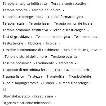
Terapia antalgica infiltrativa
-
Terapia contraccettiva
-
Terapia cronica
-
Terapia del dolore
-
Terapia estroprogestinica
-
Terapia farmacologica
-
Terapia fetale
-
Terapia laser
-
Terapia ormonale locale
-
Terapia ormonale sostitutiva
-
Terapia sessuologica
-
Test di gravidanza
-
Testamento biologico
-
Testimonianza
-
Testosterone
-
Tibolone
-
Tiroide
-
Tiroidite autoimmune di Hashimoto
-
Tiroidite di De Quervain
-
Tono e disturbi dell'umore
-
Torsione ovarica
-
Tossina botulinica
-
Tradimento
-
Trapianti
-
Trapianto di microbiota fecale
-
Traslocazione batterica
-
Trauma fisico
-
Tristezza
-
Trombofilia
-
Tromboflebite
-
Tube e salpingectomia
-
Tumori
-
Tumori ginecologici
U
Ulipristal acetato
-
Ureaplasma
-
Urgenza e bruciore minzionale
-