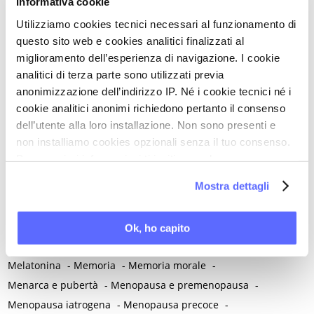
Informativa cookie
Mal di montagna
-
Malassorbimento
-
Malattia
-
Utilizziamo cookies tecnici necessari al funzionamento di
Malattia infiammatoria pelvica
-
Malattia mentale
-
questo sito web e cookies analitici finalizzati al
Malattie autoimmuni
-
Malattie cromosomiche
-
miglioramento dell’esperienza di navigazione. I cookie
Malattie genetiche
-
Malattie metaboliche
-
analitici di terza parte sono utilizzati previa
Malattie neurologiche
-
Malattie reumatiche
-
anonimizzazione dell’indirizzo IP. Né i cookie tecnici né i
cookie analitici anonimi richiedono pertanto il consenso
Malattie sessualmente trasmesse
-
Male
-
Malformazioni
-
dell’utente alla loro installazione. Non sono presenti e
Malinconia
-
Martirio
-
Mascherina e distanziamento sociale
non installiamo cookies opzionali senza il tuo consenso.
-
Massaggio
-
Mastectomia profilattica bilaterale
-
Mastociti
-
Per maggiori informazioni ti invitiamo a leggere
Mastodinia / Mastalgia
-
Mastopatia fibrocistica
-
Maternità
-
la nostra
Cookie Policy
.
Mostra dettagli
Matrimonio non consumato
-
Medicina
-
Medicina di genere
-
Medicina di precisione
-
Medicina occidentale
-
Medicina rigenerativa
-
Medicina tradizionale cinese
-
Ok, ho capito
Medico di famiglia
-
Meditazione
-
Melanosi vulvare
-
Melatonina
-
Memoria
-
Memoria morale
-
Menarca e pubertà
-
Menopausa e premenopausa
-
Menopausa iatrogena
-
Menopausa precoce
-