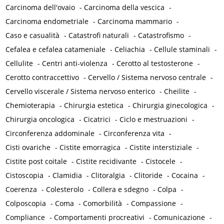
Carcinoma dell'ovaio
-
Carcinoma della vescica
-
Carcinoma endometriale
-
Carcinoma mammario
-
Caso e casualità
-
Catastrofi naturali
-
Catastrofismo
-
Cefalea e cefalea catameniale
-
Celiachia
-
Cellule staminali
-
Cellulite
-
Centri anti-violenza
-
Cerotto al testosterone
-
Cerotto contraccettivo
-
Cervello / Sistema nervoso centrale
-
Cervello viscerale / Sistema nervoso enterico
-
Cheilite
-
Chemioterapia
-
Chirurgia estetica
-
Chirurgia ginecologica
-
Chirurgia oncologica
-
Cicatrici
-
Ciclo e mestruazioni
-
Circonferenza addominale
-
Circonferenza vita
-
Cisti ovariche
-
Cistite emorragica
-
Cistite interstiziale
-
Cistite post coitale
-
Cistite recidivante
-
Cistocele
-
Cistoscopia
-
Clamidia
-
Clitoralgia
-
Clitoride
-
Cocaina
-
Coerenza
-
Colesterolo
-
Collera e sdegno
-
Colpa
-
Colposcopia
-
Coma
-
Comorbilità
-
Compassione
-
Compliance
-
Comportamenti procreativi
-
Comunicazione
-