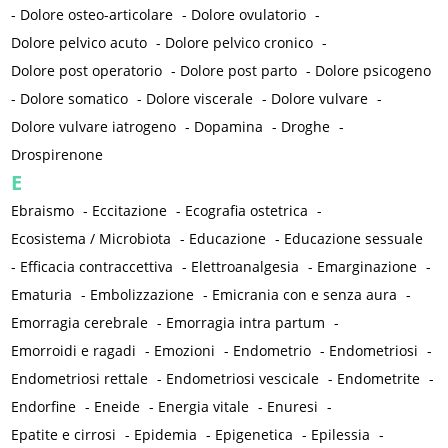
-
Dolore osteo-articolare
-
Dolore ovulatorio
-
Dolore pelvico acuto
-
Dolore pelvico cronico
-
Dolore post operatorio
-
Dolore post parto
-
Dolore psicogeno
-
Dolore somatico
-
Dolore viscerale
-
Dolore vulvare
-
Dolore vulvare iatrogeno
-
Dopamina
-
Droghe
-
Drospirenone
E
Ebraismo
-
Eccitazione
-
Ecografia ostetrica
-
Ecosistema / Microbiota
-
Educazione
-
Educazione sessuale
-
Efficacia contraccettiva
-
Elettroanalgesia
-
Emarginazione
-
Ematuria
-
Embolizzazione
-
Emicrania con e senza aura
-
Emorragia cerebrale
-
Emorragia intra partum
-
Emorroidi e ragadi
-
Emozioni
-
Endometrio
-
Endometriosi
-
Endometriosi rettale
-
Endometriosi vescicale
-
Endometrite
-
Endorfine
-
Eneide
-
Energia vitale
-
Enuresi
-
Epatite e cirrosi
-
Epidemia
-
Epigenetica
-
Epilessia
-