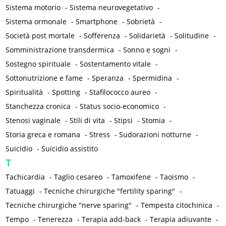
Sistema motorio
-
Sistema neurovegetativo
-
Sistema ormonale
-
Smartphone
-
Sobrietà
-
Società post mortale
-
Sofferenza
-
Solidarietà
-
Solitudine
-
Somministrazione transdermica
-
Sonno e sogni
-
Sostegno spirituale
-
Sostentamento vitale
-
Sottonutrizione e fame
-
Speranza
-
Spermidina
-
Spiritualità
-
Spotting
-
Stafilococco aureo
-
Stanchezza cronica
-
Status socio-economico
-
Stenosi vaginale
-
Stili di vita
-
Stipsi
-
Stomia
-
Storia greca e romana
-
Stress
-
Sudorazioni notturne
-
Suicidio
-
Suicidio assistito
T
Tachicardia
-
Taglio cesareo
-
Tamoxifene
-
Taoismo
-
Tatuaggi
-
Tecniche chirurgiche "fertility sparing"
-
Tecniche chirurgiche "nerve sparing"
-
Tempesta citochinica
-
Tempo
-
Tenerezza
-
Terapia add-back
-
Terapia adiuvante
-