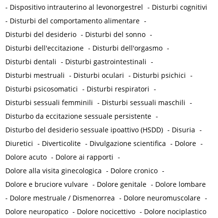
-
Dispositivo intrauterino al levonorgestrel
-
Disturbi cognitivi
-
Disturbi del comportamento alimentare
-
Disturbi del desiderio
-
Disturbi del sonno
-
Disturbi dell'eccitazione
-
Disturbi dell'orgasmo
-
Disturbi dentali
-
Disturbi gastrointestinali
-
Disturbi mestruali
-
Disturbi oculari
-
Disturbi psichici
-
Disturbi psicosomatici
-
Disturbi respiratori
-
Disturbi sessuali femminili
-
Disturbi sessuali maschili
-
Disturbo da eccitazione sessuale persistente
-
Disturbo del desiderio sessuale ipoattivo (HSDD)
-
Disuria
-
Diuretici
-
Diverticolite
-
Divulgazione scientifica
-
Dolore
-
Dolore acuto
-
Dolore ai rapporti
-
Dolore alla visita ginecologica
-
Dolore cronico
-
Dolore e bruciore vulvare
-
Dolore genitale
-
Dolore lombare
-
Dolore mestruale / Dismenorrea
-
Dolore neuromuscolare
-
Dolore neuropatico
-
Dolore nocicettivo
-
Dolore nociplastico