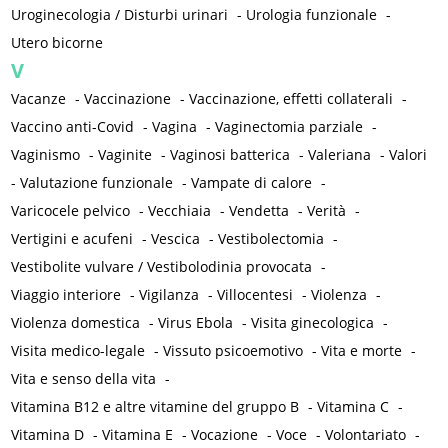
Uroginecologia / Disturbi urinari
-
Urologia funzionale
-
Utero bicorne
V
Vacanze
-
Vaccinazione
-
Vaccinazione, effetti collaterali
-
Vaccino anti-Covid
-
Vagina
-
Vaginectomia parziale
-
Vaginismo
-
Vaginite
-
Vaginosi batterica
-
Valeriana
-
Valori
-
Valutazione funzionale
-
Vampate di calore
-
Varicocele pelvico
-
Vecchiaia
-
Vendetta
-
Verità
-
Vertigini e acufeni
-
Vescica
-
Vestibolectomia
-
Vestibolite vulvare / Vestibolodinia provocata
-
Viaggio interiore
-
Vigilanza
-
Villocentesi
-
Violenza
-
Violenza domestica
-
Virus Ebola
-
Visita ginecologica
-
Visita medico-legale
-
Vissuto psicoemotivo
-
Vita e morte
-
Vita e senso della vita
-
Vitamina B12 e altre vitamine del gruppo B
-
Vitamina C
-
Vitamina D
-
Vitamina E
-
Vocazione
-
Voce
-
Volontariato
-