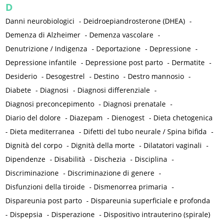
D
Danni neurobiologici
-
Deidroepiandrosterone (DHEA)
-
Demenza di Alzheimer
-
Demenza vascolare
-
Denutrizione / Indigenza
-
Deportazione
-
Depressione
-
Depressione infantile
-
Depressione post parto
-
Dermatite
-
Desiderio
-
Desogestrel
-
Destino
-
Destro mannosio
-
Diabete
-
Diagnosi
-
Diagnosi differenziale
-
Diagnosi preconcepimento
-
Diagnosi prenatale
-
Diario del dolore
-
Diazepam
-
Dienogest
-
Dieta chetogenica
-
Dieta mediterranea
-
Difetti del tubo neurale / Spina bifida
-
Dignità del corpo
-
Dignità della morte
-
Dilatatori vaginali
-
Dipendenze
-
Disabilità
-
Dischezia
-
Disciplina
-
Discriminazione
-
Discriminazione di genere
-
Disfunzioni della tiroide
-
Dismenorrea primaria
-
Dispareunia post parto
-
Dispareunia superficiale e profonda
-
Dispepsia
-
Disperazione
-
Dispositivo intrauterino (spirale)