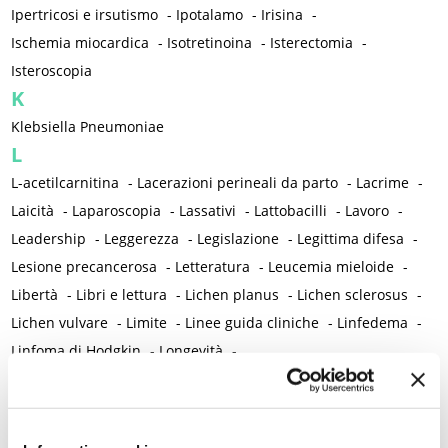
Ipertricosi e irsutismo
-
Ipotalamo
-
Irisina
-
Ischemia miocardica
-
Isotretinoina
-
Isterectomia
-
Isteroscopia
K
Klebsiella Pneumoniae
L
L-acetilcarnitina
-
Lacerazioni perineali da parto
-
Lacrime
-
Laicità
-
Laparoscopia
-
Lassativi
-
Lattobacilli
-
Lavoro
-
Leadership
-
Leggerezza
-
Legislazione
-
Legittima difesa
-
Lesione precancerosa
-
Letteratura
-
Leucemia mieloide
-
Libertà
-
Libri e lettura
-
Lichen planus
-
Lichen sclerosus
-
Lichen vulvare
-
Limite
-
Linee guida cliniche
-
Linfedema
-
Linfoma di Hodgkin
-
Longevità
-
Lupus eritematoso sistemico
-
Lutto
M
Madri adolescenti
-
Magnanimità
-
Magnesio
-
Mal d'aereo
-