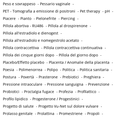
Peso e sovrappeso
-
Pessario vaginale
-
PET - Tomografia a emissione di positroni
-
Pet therapy
-
pH
-
Piacere
-
Pianto
-
Pielonefrite
-
Piercing
-
Pillola abortiva - RU486
-
Pillola al drospirenone
-
Pillola all'estradiolo e dienogest
-
Pillola all'estradiolo e nomegestrolo acetato
-
Pillola contraccettiva
-
Pillola contraccettiva continuativa
-
Pillola dei cinque giorni dopo
-
Pillola del giorno dopo
-
Placebo/Effetto placebo
-
Placenta / Anomalie della placenta
-
Poesia
-
Polimenorrea
-
Polipo
-
Politica
-
Politica sanitaria
-
Postura
-
Povertà
-
Prasterone
-
Prebiotici
-
Preghiera
-
Pressione intraoculare
-
Pressione sanguigna
-
Prevenzione
-
Probiotici
-
Proctalgia fugace
-
Profezia
-
Profilattico
-
Profilo lipidico
-
Progesterone / Progestinici
-
Progetto di salute
-
Progetto Vu-Net sul dolore vulvare
-
Prolasso genitale
-
Prolattina
-
Promestriene
-
Propoli
-