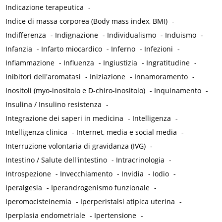
Indicazione terapeutica
-
Indice di massa corporea (Body mass index, BMI)
-
Indifferenza
-
Indignazione
-
Individualismo
-
Induismo
-
Infanzia
-
Infarto miocardico
-
Inferno
-
Infezioni
-
Infiammazione
-
Influenza
-
Ingiustizia
-
Ingratitudine
-
Inibitori dell'aromatasi
-
Iniziazione
-
Innamoramento
-
Inositoli (myo-inositolo e D-chiro-inositolo)
-
Inquinamento
-
Insulina / Insulino resistenza
-
Integrazione dei saperi in medicina
-
Intelligenza
-
Intelligenza clinica
-
Internet, media e social media
-
Interruzione volontaria di gravidanza (IVG)
-
Intestino / Salute dell'intestino
-
Intracrinologia
-
Introspezione
-
Invecchiamento
-
Invidia
-
Iodio
-
Iperalgesia
-
Iperandrogenismo funzionale
-
Iperomocisteinemia
-
Iperperistalsi atipica uterina
-
Iperplasia endometriale
-
Ipertensione
-