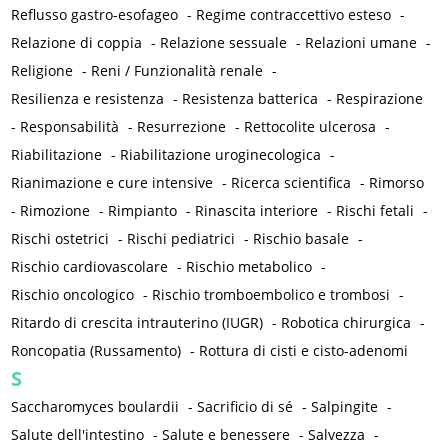
Reflusso gastro-esofageo
-
Regime contraccettivo esteso
-
Relazione di coppia
-
Relazione sessuale
-
Relazioni umane
-
Religione
-
Reni / Funzionalità renale
-
Resilienza e resistenza
-
Resistenza batterica
-
Respirazione
-
Responsabilità
-
Resurrezione
-
Rettocolite ulcerosa
-
Riabilitazione
-
Riabilitazione uroginecologica
-
Rianimazione e cure intensive
-
Ricerca scientifica
-
Rimorso
-
Rimozione
-
Rimpianto
-
Rinascita interiore
-
Rischi fetali
-
Rischi ostetrici
-
Rischi pediatrici
-
Rischio basale
-
Rischio cardiovascolare
-
Rischio metabolico
-
Rischio oncologico
-
Rischio tromboembolico e trombosi
-
Ritardo di crescita intrauterino (IUGR)
-
Robotica chirurgica
-
Roncopatia (Russamento)
-
Rottura di cisti e cisto-adenomi
S
Saccharomyces boulardii
-
Sacrificio di sé
-
Salpingite
-
Salute dell'intestino
-
Salute e benessere
-
Salvezza
-