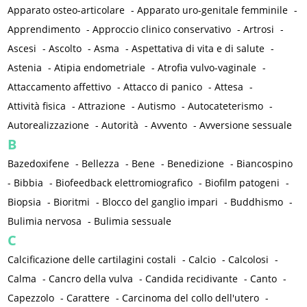
Apparato osteo-articolare
-
Apparato uro-genitale femminile
-
Apprendimento
-
Approccio clinico conservativo
-
Artrosi
-
Ascesi
-
Ascolto
-
Asma
-
Aspettativa di vita e di salute
-
Astenia
-
Atipia endometriale
-
Atrofia vulvo-vaginale
-
Attaccamento affettivo
-
Attacco di panico
-
Attesa
-
Attività fisica
-
Attrazione
-
Autismo
-
Autocateterismo
-
Autorealizzazione
-
Autorità
-
Avvento
-
Avversione sessuale
B
Bazedoxifene
-
Bellezza
-
Bene
-
Benedizione
-
Biancospino
-
Bibbia
-
Biofeedback elettromiografico
-
Biofilm patogeni
-
Biopsia
-
Bioritmi
-
Blocco del ganglio impari
-
Buddhismo
-
Bulimia nervosa
-
Bulimia sessuale
C
Calcificazione delle cartilagini costali
-
Calcio
-
Calcolosi
-
Calma
-
Cancro della vulva
-
Candida recidivante
-
Canto
-
Capezzolo
-
Carattere
-
Carcinoma del collo dell'utero
-