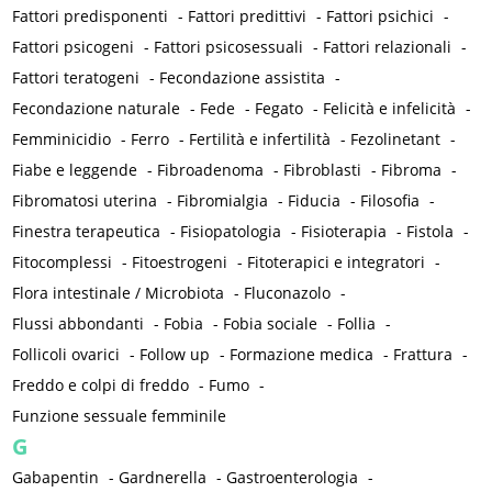
Fattori predisponenti
-
Fattori predittivi
-
Fattori psichici
-
Fattori psicogeni
-
Fattori psicosessuali
-
Fattori relazionali
-
Fattori teratogeni
-
Fecondazione assistita
-
Fecondazione naturale
-
Fede
-
Fegato
-
Felicità e infelicità
-
Femminicidio
-
Ferro
-
Fertilità e infertilità
-
Fezolinetant
-
Fiabe e leggende
-
Fibroadenoma
-
Fibroblasti
-
Fibroma
-
Fibromatosi uterina
-
Fibromialgia
-
Fiducia
-
Filosofia
-
Finestra terapeutica
-
Fisiopatologia
-
Fisioterapia
-
Fistola
-
Fitocomplessi
-
Fitoestrogeni
-
Fitoterapici e integratori
-
Flora intestinale / Microbiota
-
Fluconazolo
-
Flussi abbondanti
-
Fobia
-
Fobia sociale
-
Follia
-
Follicoli ovarici
-
Follow up
-
Formazione medica
-
Frattura
-
Freddo e colpi di freddo
-
Fumo
-
Funzione sessuale femminile
G
Gabapentin
-
Gardnerella
-
Gastroenterologia
-