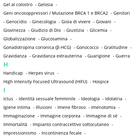
Gel al colostro
-
Gelosia
-
Geni oncosoppressori / Mutazione BRCA 1 e BRCA2
-
Genitori
-
Genocidio
-
Ginecologia
-
Gioia di vivere
-
Giovani
-
Giovinezza
-
Giudizio di Dio
-
Giustizia
-
Glicemia
-
Globalizzazione
-
Glucosamina
-
Gonadotropina corionica (β-HCG)
-
Gonococco
-
Gratitudine
-
Gravidanza
-
Gravidanza extrauterina
-
Guarigione
-
Guerra
H
Handicap
-
Herpes virus
-
High Intensity Focused Ultrasound (HIFU)
-
Hospice
I
Ictus
-
Identità sessuale femminile
-
Ideologia
-
Idolatria
-
Igiene intima
-
Illusioni
-
Imene fibroso
-
Imenotomia
-
Immaginazione
-
Immagine corporea
-
Immagine di sé
-
Immortalità
-
Impianto contraccettivo sottocutaneo
-
Impressionismo
-
Incontinenza fecale
-