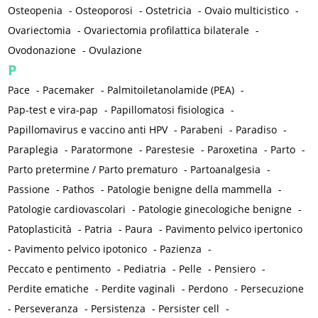
Osteopenia
-
Osteoporosi
-
Ostetricia
-
Ovaio multicistico
-
Ovariectomia
-
Ovariectomia profilattica bilaterale
-
Ovodonazione
-
Ovulazione
P
Pace
-
Pacemaker
-
Palmitoiletanolamide (PEA)
-
Pap-test e vira-pap
-
Papillomatosi fisiologica
-
Papillomavirus e vaccino anti HPV
-
Parabeni
-
Paradiso
-
Paraplegia
-
Paratormone
-
Parestesie
-
Paroxetina
-
Parto
-
Parto pretermine / Parto prematuro
-
Partoanalgesia
-
Passione
-
Pathos
-
Patologie benigne della mammella
-
Patologie cardiovascolari
-
Patologie ginecologiche benigne
-
Patoplasticità
-
Patria
-
Paura
-
Pavimento pelvico ipertonico
-
Pavimento pelvico ipotonico
-
Pazienza
-
Peccato e pentimento
-
Pediatria
-
Pelle
-
Pensiero
-
Perdite ematiche
-
Perdite vaginali
-
Perdono
-
Persecuzione
-
Perseveranza
-
Persistenza
-
Persister cell
-