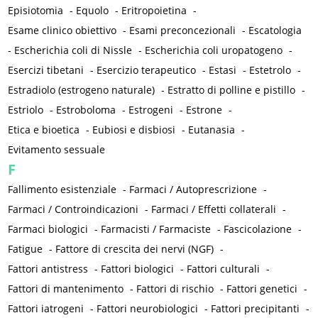
Episiotomia
-
Equolo
-
Eritropoietina
-
Esame clinico obiettivo
-
Esami preconcezionali
-
Escatologia
-
Escherichia coli di Nissle
-
Escherichia coli uropatogeno
-
Esercizi tibetani
-
Esercizio terapeutico
-
Estasi
-
Estetrolo
-
Estradiolo (estrogeno naturale)
-
Estratto di polline e pistillo
-
Estriolo
-
Estroboloma
-
Estrogeni
-
Estrone
-
Etica e bioetica
-
Eubiosi e disbiosi
-
Eutanasia
-
Evitamento sessuale
F
Fallimento esistenziale
-
Farmaci / Autoprescrizione
-
Farmaci / Controindicazioni
-
Farmaci / Effetti collaterali
-
Farmaci biologici
-
Farmacisti / Farmaciste
-
Fascicolazione
-
Fatigue
-
Fattore di crescita dei nervi (NGF)
-
Fattori antistress
-
Fattori biologici
-
Fattori culturali
-
Fattori di mantenimento
-
Fattori di rischio
-
Fattori genetici
-
Fattori iatrogeni
-
Fattori neurobiologici
-
Fattori precipitanti
-