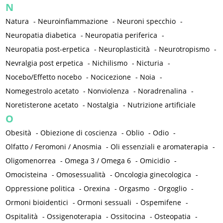
N
Natura
-
Neuroinfiammazione
-
Neuroni specchio
-
Neuropatia diabetica
-
Neuropatia periferica
-
Neuropatia post-erpetica
-
Neuroplasticità
-
Neurotropismo
-
Nevralgia post erpetica
-
Nichilismo
-
Nicturia
-
Nocebo/Effetto nocebo
-
Nocicezione
-
Noia
-
Nomegestrolo acetato
-
Nonviolenza
-
Noradrenalina
-
Noretisterone acetato
-
Nostalgia
-
Nutrizione artificiale
O
Obesità
-
Obiezione di coscienza
-
Oblio
-
Odio
-
Olfatto / Feromoni / Anosmia
-
Oli essenziali e aromaterapia
-
Oligomenorrea
-
Omega 3 / Omega 6
-
Omicidio
-
Omocisteina
-
Omosessualità
-
Oncologia ginecologica
-
Oppressione politica
-
Orexina
-
Orgasmo
-
Orgoglio
-
Ormoni bioidentici
-
Ormoni sessuali
-
Ospemifene
-
Ospitalità
-
Ossigenoterapia
-
Ossitocina
-
Osteopatia
-