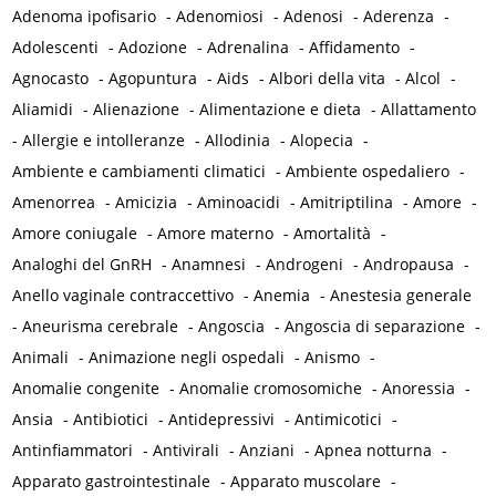
Adenoma ipofisario
-
Adenomiosi
-
Adenosi
-
Aderenza
-
Adolescenti
-
Adozione
-
Adrenalina
-
Affidamento
-
Agnocasto
-
Agopuntura
-
Aids
-
Albori della vita
-
Alcol
-
Aliamidi
-
Alienazione
-
Alimentazione e dieta
-
Allattamento
-
Allergie e intolleranze
-
Allodinia
-
Alopecia
-
Ambiente e cambiamenti climatici
-
Ambiente ospedaliero
-
Amenorrea
-
Amicizia
-
Aminoacidi
-
Amitriptilina
-
Amore
-
Amore coniugale
-
Amore materno
-
Amortalità
-
Analoghi del GnRH
-
Anamnesi
-
Androgeni
-
Andropausa
-
Anello vaginale contraccettivo
-
Anemia
-
Anestesia generale
-
Aneurisma cerebrale
-
Angoscia
-
Angoscia di separazione
-
Animali
-
Animazione negli ospedali
-
Anismo
-
Anomalie congenite
-
Anomalie cromosomiche
-
Anoressia
-
Ansia
-
Antibiotici
-
Antidepressivi
-
Antimicotici
-
Antinfiammatori
-
Antivirali
-
Anziani
-
Apnea notturna
-
Apparato gastrointestinale
-
Apparato muscolare
-