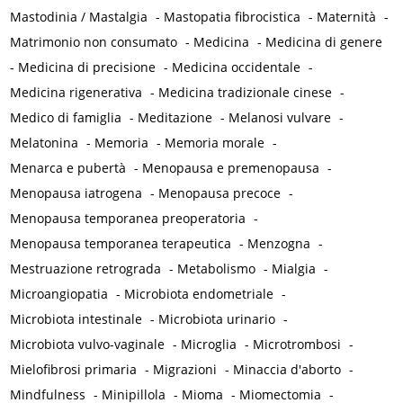
Mastodinia / Mastalgia
-
Mastopatia fibrocistica
-
Maternità
-
Matrimonio non consumato
-
Medicina
-
Medicina di genere
-
Medicina di precisione
-
Medicina occidentale
-
Medicina rigenerativa
-
Medicina tradizionale cinese
-
Medico di famiglia
-
Meditazione
-
Melanosi vulvare
-
Melatonina
-
Memoria
-
Memoria morale
-
Menarca e pubertà
-
Menopausa e premenopausa
-
Menopausa iatrogena
-
Menopausa precoce
-
Menopausa temporanea preoperatoria
-
Menopausa temporanea terapeutica
-
Menzogna
-
Mestruazione retrograda
-
Metabolismo
-
Mialgia
-
Microangiopatia
-
Microbiota endometriale
-
Microbiota intestinale
-
Microbiota urinario
-
Microbiota vulvo-vaginale
-
Microglia
-
Microtrombosi
-
Mielofibrosi primaria
-
Migrazioni
-
Minaccia d'aborto
-
Mindfulness
-
Minipillola
-
Mioma
-
Miomectomia
-