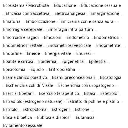
Ecosistema / Microbiota
-
Educazione
-
Educazione sessuale
-
Efficacia contraccettiva
-
Elettroanalgesia
-
Emarginazione
-
Ematuria
-
Embolizzazione
-
Emicrania con e senza aura
-
Emorragia cerebrale
-
Emorragia intra partum
-
Emorroidi e ragadi
-
Emozioni
-
Endometrio
-
Endometriosi
-
Endometriosi rettale
-
Endometriosi vescicale
-
Endometrite
-
Endorfine
-
Eneide
-
Energia vitale
-
Enuresi
-
Epatite e cirrosi
-
Epidemia
-
Epigenetica
-
Epilessia
-
Episiotomia
-
Equolo
-
Eritropoietina
-
Esame clinico obiettivo
-
Esami preconcezionali
-
Escatologia
-
Escherichia coli di Nissle
-
Escherichia coli uropatogeno
-
Esercizi tibetani
-
Esercizio terapeutico
-
Estasi
-
Estetrolo
-
Estradiolo (estrogeno naturale)
-
Estratto di polline e pistillo
-
Estriolo
-
Estroboloma
-
Estrogeni
-
Estrone
-
Etica e bioetica
-
Eubiosi e disbiosi
-
Eutanasia
-
Evitamento sessuale