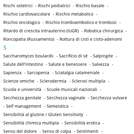
Rischi ostetrici
-
Rischi pediatrici
-
Rischio basale
-
Rischio cardiovascolare
-
Rischio metabolico
-
Rischio oncologico
-
Rischio tromboembolico e trombosi
-
Ritardo di crescita intrauterino (IUGR)
-
Robotica chirurgica
-
Roncopatia (Russamento)
-
Rottura di cisti e cisto-adenomi
S
Saccharomyces boulardii
-
Sacrificio di sé
-
Salpingite
-
Salute dell'intestino
-
Salute e benessere
-
Salvezza
-
Sapienza
-
Sarcopenia
-
Sciatalgia catameniale
-
Scienze omiche
-
Sclerodermia
-
Sclerosi multipla
-
Scuola e università
-
Scuole musicali nazionali
-
Secchezza genitale
-
Secchezza vaginale
-
Secchezza vulvare
-
Self management
-
Semeiotica
-
Sensibilità al glutine / Gluten Sensitivity
-
Sensibilità chimica multipla
-
Sensibilità erotica
-
Senso del dolore
-
Senso di colpa
-
Sentimenti
-