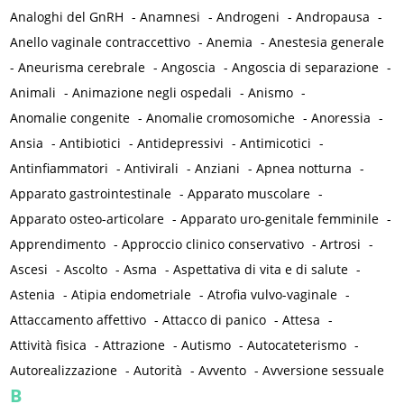
Analoghi del GnRH
-
Anamnesi
-
Androgeni
-
Andropausa
-
Anello vaginale contraccettivo
-
Anemia
-
Anestesia generale
-
Aneurisma cerebrale
-
Angoscia
-
Angoscia di separazione
-
Animali
-
Animazione negli ospedali
-
Anismo
-
Anomalie congenite
-
Anomalie cromosomiche
-
Anoressia
-
Ansia
-
Antibiotici
-
Antidepressivi
-
Antimicotici
-
Antinfiammatori
-
Antivirali
-
Anziani
-
Apnea notturna
-
Apparato gastrointestinale
-
Apparato muscolare
-
Apparato osteo-articolare
-
Apparato uro-genitale femminile
-
Apprendimento
-
Approccio clinico conservativo
-
Artrosi
-
Ascesi
-
Ascolto
-
Asma
-
Aspettativa di vita e di salute
-
Astenia
-
Atipia endometriale
-
Atrofia vulvo-vaginale
-
Attaccamento affettivo
-
Attacco di panico
-
Attesa
-
Attività fisica
-
Attrazione
-
Autismo
-
Autocateterismo
-
Autorealizzazione
-
Autorità
-
Avvento
-
Avversione sessuale
B