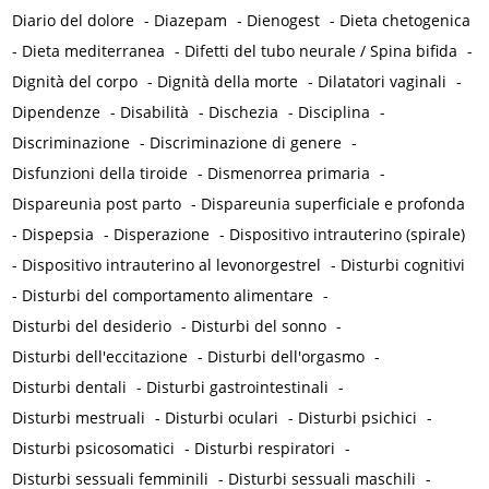
Diario del dolore
-
Diazepam
-
Dienogest
-
Dieta chetogenica
-
Dieta mediterranea
-
Difetti del tubo neurale / Spina bifida
-
Dignità del corpo
-
Dignità della morte
-
Dilatatori vaginali
-
Dipendenze
-
Disabilità
-
Dischezia
-
Disciplina
-
Discriminazione
-
Discriminazione di genere
-
Disfunzioni della tiroide
-
Dismenorrea primaria
-
Dispareunia post parto
-
Dispareunia superficiale e profonda
-
Dispepsia
-
Disperazione
-
Dispositivo intrauterino (spirale)
-
Dispositivo intrauterino al levonorgestrel
-
Disturbi cognitivi
-
Disturbi del comportamento alimentare
-
Disturbi del desiderio
-
Disturbi del sonno
-
Disturbi dell'eccitazione
-
Disturbi dell'orgasmo
-
Disturbi dentali
-
Disturbi gastrointestinali
-
Disturbi mestruali
-
Disturbi oculari
-
Disturbi psichici
-
Disturbi psicosomatici
-
Disturbi respiratori
-
Disturbi sessuali femminili
-
Disturbi sessuali maschili
-