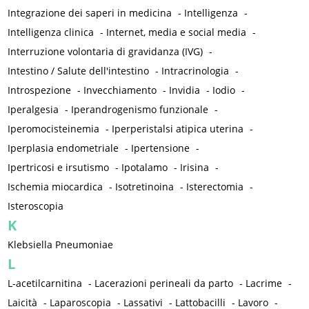
Integrazione dei saperi in medicina
-
Intelligenza
-
Intelligenza clinica
-
Internet, media e social media
-
Interruzione volontaria di gravidanza (IVG)
-
Intestino / Salute dell'intestino
-
Intracrinologia
-
Introspezione
-
Invecchiamento
-
Invidia
-
Iodio
-
Iperalgesia
-
Iperandrogenismo funzionale
-
Iperomocisteinemia
-
Iperperistalsi atipica uterina
-
Iperplasia endometriale
-
Ipertensione
-
Ipertricosi e irsutismo
-
Ipotalamo
-
Irisina
-
Ischemia miocardica
-
Isotretinoina
-
Isterectomia
-
Isteroscopia
K
Klebsiella Pneumoniae
L
L-acetilcarnitina
-
Lacerazioni perineali da parto
-
Lacrime
-
Laicità
-
Laparoscopia
-
Lassativi
-
Lattobacilli
-
Lavoro
-