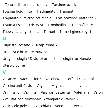
-
Tono e disturbi dell'umore
-
Torsione ovarica
-
Tossina botulinica
-
Tradimento
-
Trapianti
-
Trapianto di microbiota fecale
-
Traslocazione batterica
-
Trauma fisico
-
Tristezza
-
Trombofilia
-
Tromboflebite
-
Tube e salpingectomia
-
Tumori
-
Tumori ginecologici
U
Ulipristal acetato
-
Ureaplasma
-
Urgenza e bruciore minzionale
-
Uroginecologia / Disturbi urinari
-
Urologia funzionale
-
Utero bicorne
V
Vacanze
-
Vaccinazione
-
Vaccinazione, effetti collaterali
-
Vaccino anti-Covid
-
Vagina
-
Vaginectomia parziale
-
Vaginismo
-
Vaginite
-
Vaginosi batterica
-
Valeriana
-
Valori
-
Valutazione funzionale
-
Vampate di calore
-
Varicocele pelvico
-
Vecchiaia
-
Vendetta
-
Verità
-