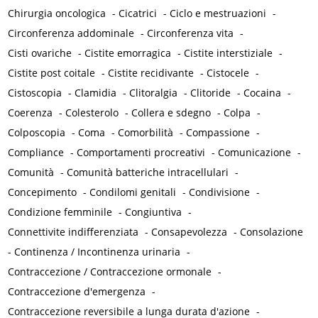
Chirurgia oncologica
-
Cicatrici
-
Ciclo e mestruazioni
-
Circonferenza addominale
-
Circonferenza vita
-
Cisti ovariche
-
Cistite emorragica
-
Cistite interstiziale
-
Cistite post coitale
-
Cistite recidivante
-
Cistocele
-
Cistoscopia
-
Clamidia
-
Clitoralgia
-
Clitoride
-
Cocaina
-
Coerenza
-
Colesterolo
-
Collera e sdegno
-
Colpa
-
Colposcopia
-
Coma
-
Comorbilità
-
Compassione
-
Compliance
-
Comportamenti procreativi
-
Comunicazione
-
Comunità
-
Comunità batteriche intracellulari
-
Concepimento
-
Condilomi genitali
-
Condivisione
-
Condizione femminile
-
Congiuntiva
-
Connettivite indifferenziata
-
Consapevolezza
-
Consolazione
-
Continenza / Incontinenza urinaria
-
Contraccezione / Contraccezione ormonale
-
Contraccezione d'emergenza
-
Contraccezione reversibile a lunga durata d'azione
-