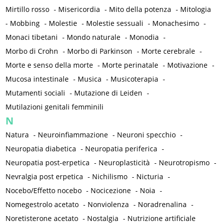
Mirtillo rosso
-
Misericordia
-
Mito della potenza
-
Mitologia
-
Mobbing
-
Molestie
-
Molestie sessuali
-
Monachesimo
-
Monaci tibetani
-
Mondo naturale
-
Monodia
-
Morbo di Crohn
-
Morbo di Parkinson
-
Morte cerebrale
-
Morte e senso della morte
-
Morte perinatale
-
Motivazione
-
Mucosa intestinale
-
Musica
-
Musicoterapia
-
Mutamenti sociali
-
Mutazione di Leiden
-
Mutilazioni genitali femminili
N
Natura
-
Neuroinfiammazione
-
Neuroni specchio
-
Neuropatia diabetica
-
Neuropatia periferica
-
Neuropatia post-erpetica
-
Neuroplasticità
-
Neurotropismo
-
Nevralgia post erpetica
-
Nichilismo
-
Nicturia
-
Nocebo/Effetto nocebo
-
Nocicezione
-
Noia
-
Nomegestrolo acetato
-
Nonviolenza
-
Noradrenalina
-
Noretisterone acetato
-
Nostalgia
-
Nutrizione artificiale