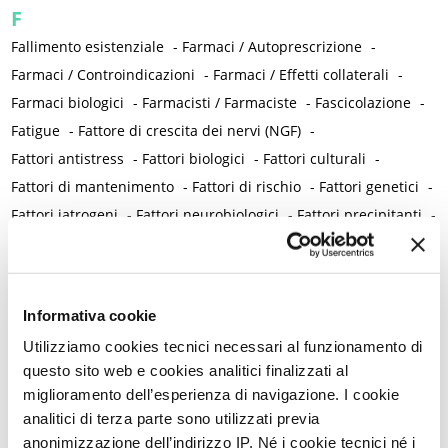
F
Fallimento esistenziale
-
Farmaci / Autoprescrizione
-
Farmaci / Controindicazioni
-
Farmaci / Effetti collaterali
-
Farmaci biologici
-
Farmacisti / Farmaciste
-
Fascicolazione
-
Fatigue
-
Fattore di crescita dei nervi (NGF)
-
Fattori antistress
-
Fattori biologici
-
Fattori culturali
-
Fattori di mantenimento
-
Fattori di rischio
-
Fattori genetici
-
Fattori iatrogeni
-
Fattori neurobiologici
-
Fattori precipitanti
-
Fattori predisponenti
-
Fattori predittivi
-
Fattori psichici
-
Fattori psicogeni
-
Fattori psicosessuali
-
Fattori relazionali
-
Fattori teratogeni
-
Fecondazione assistita
-
Informativa cookie
Fecondazione naturale
-
Fede
-
Fegato
-
Felicità e infelicità
-
Utilizziamo cookies tecnici necessari al funzionamento di
Femminicidio
-
Ferro
-
Fertilità e infertilità
-
Fezolinetant
-
questo sito web e cookies analitici finalizzati al
Fiabe e leggende
-
Fibroadenoma
-
Fibroblasti
-
Fibroma
-
miglioramento dell’esperienza di navigazione. I cookie
Fibromatosi uterina
-
Fibromialgia
-
Fiducia
-
Filosofia
-
analitici di terza parte sono utilizzati previa
Finestra terapeutica
-
Fisiopatologia
-
Fisioterapia
-
Fistola
-
anonimizzazione dell’indirizzo IP. Né i cookie tecnici né i