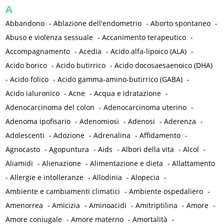
A
Abbandono
-
Ablazione dell'endometrio
-
Aborto spontaneo
-
Abuso e violenza sessuale
-
Accanimento terapeutico
-
Accompagnamento
-
Acedia
-
Acido alfa-lipoico (ALA)
-
Acido borico
-
Acido butirrico
-
Acido docosaesaenoico (DHA)
-
Acido folico
-
Acido gamma-amino-butirrico (GABA)
-
Acido ialuronico
-
Acne
-
Acqua e idratazione
-
Adenocarcinoma del colon
-
Adenocarcinoma uterino
-
Adenoma ipofisario
-
Adenomiosi
-
Adenosi
-
Aderenza
-
Adolescenti
-
Adozione
-
Adrenalina
-
Affidamento
-
Agnocasto
-
Agopuntura
-
Aids
-
Albori della vita
-
Alcol
-
Aliamidi
-
Alienazione
-
Alimentazione e dieta
-
Allattamento
-
Allergie e intolleranze
-
Allodinia
-
Alopecia
-
Ambiente e cambiamenti climatici
-
Ambiente ospedaliero
-
Amenorrea
-
Amicizia
-
Aminoacidi
-
Amitriptilina
-
Amore
-
Amore coniugale
-
Amore materno
-
Amortalità
-