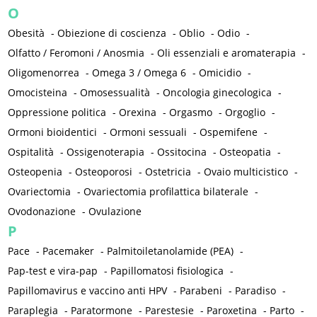
O
Obesità
-
Obiezione di coscienza
-
Oblio
-
Odio
-
Olfatto / Feromoni / Anosmia
-
Oli essenziali e aromaterapia
-
Oligomenorrea
-
Omega 3 / Omega 6
-
Omicidio
-
Omocisteina
-
Omosessualità
-
Oncologia ginecologica
-
Oppressione politica
-
Orexina
-
Orgasmo
-
Orgoglio
-
Ormoni bioidentici
-
Ormoni sessuali
-
Ospemifene
-
Ospitalità
-
Ossigenoterapia
-
Ossitocina
-
Osteopatia
-
Osteopenia
-
Osteoporosi
-
Ostetricia
-
Ovaio multicistico
-
Ovariectomia
-
Ovariectomia profilattica bilaterale
-
Ovodonazione
-
Ovulazione
P
Pace
-
Pacemaker
-
Palmitoiletanolamide (PEA)
-
Pap-test e vira-pap
-
Papillomatosi fisiologica
-
Papillomavirus e vaccino anti HPV
-
Parabeni
-
Paradiso
-
Paraplegia
-
Paratormone
-
Parestesie
-
Paroxetina
-
Parto
-