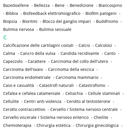
Bazedoxifene
-
Bellezza
-
Bene
-
Benedizione
-
Biancospino
-
Bibbia
-
Biofeedback elettromiografico
-
Biofilm patogeni
-
Biopsia
-
Bioritmi
-
Blocco del ganglio impari
-
Buddhismo
-
Bulimia nervosa
-
Bulimia sessuale
C
Calcificazione delle cartilagini costali
-
Calcio
-
Calcolosi
-
Calma
-
Cancro della vulva
-
Candida recidivante
-
Canto
-
Capezzolo
-
Carattere
-
Carcinoma del collo dell'utero
-
Carcinoma dell'ovaio
-
Carcinoma della vescica
-
Carcinoma endometriale
-
Carcinoma mammario
-
Caso e casualità
-
Catastrofi naturali
-
Catastrofismo
-
Cefalea e cefalea catameniale
-
Celiachia
-
Cellule staminali
-
Cellulite
-
Centri anti-violenza
-
Cerotto al testosterone
-
Cerotto contraccettivo
-
Cervello / Sistema nervoso centrale
-
Cervello viscerale / Sistema nervoso enterico
-
Cheilite
-
Chemioterapia
-
Chirurgia estetica
-
Chirurgia ginecologica
-