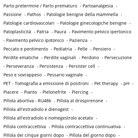
Parto pretermine / Parto prematuro
-
Partoanalgesia
-
Passione
-
Pathos
-
Patologie benigne della mammella
-
Patologie cardiovascolari
-
Patologie ginecologiche benigne
-
Patoplasticità
-
Patria
-
Paura
-
Pavimento pelvico ipertonico
-
Pavimento pelvico ipotonico
-
Pazienza
-
Peccato e pentimento
-
Pediatria
-
Pelle
-
Pensiero
-
Perdite ematiche
-
Perdite vaginali
-
Perdono
-
Persecuzione
-
Perseveranza
-
Persistenza
-
Persister cell
-
Peso e sovrappeso
-
Pessario vaginale
-
PET - Tomografia a emissione di positroni
-
Pet therapy
-
pH
-
Piacere
-
Pianto
-
Pielonefrite
-
Piercing
-
Pillola abortiva - RU486
-
Pillola al drospirenone
-
Pillola all'estradiolo e dienogest
-
Pillola all'estradiolo e nomegestrolo acetato
-
Pillola contraccettiva
-
Pillola contraccettiva continuativa
-
Pillola dei cinque giorni dopo
-
Pillola del giorno dopo
-