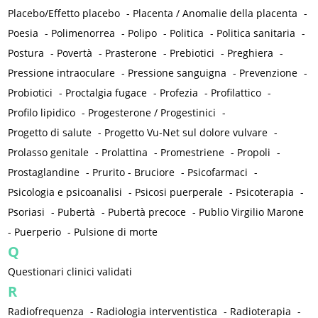
Placebo/Effetto placebo
-
Placenta / Anomalie della placenta
-
Poesia
-
Polimenorrea
-
Polipo
-
Politica
-
Politica sanitaria
-
Postura
-
Povertà
-
Prasterone
-
Prebiotici
-
Preghiera
-
Pressione intraoculare
-
Pressione sanguigna
-
Prevenzione
-
Probiotici
-
Proctalgia fugace
-
Profezia
-
Profilattico
-
Profilo lipidico
-
Progesterone / Progestinici
-
Progetto di salute
-
Progetto Vu-Net sul dolore vulvare
-
Prolasso genitale
-
Prolattina
-
Promestriene
-
Propoli
-
Prostaglandine
-
Prurito - Bruciore
-
Psicofarmaci
-
Psicologia e psicoanalisi
-
Psicosi puerperale
-
Psicoterapia
-
Psoriasi
-
Pubertà
-
Pubertà precoce
-
Publio Virgilio Marone
-
Puerperio
-
Pulsione di morte
Q
Questionari clinici validati
R
Radiofrequenza
-
Radiologia interventistica
-
Radioterapia
-