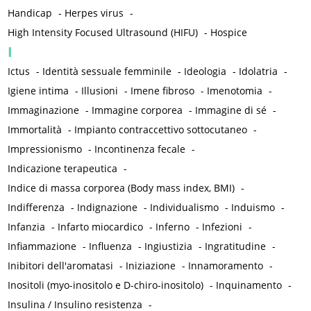
Handicap
-
Herpes virus
-
High Intensity Focused Ultrasound (HIFU)
-
Hospice
I
Ictus
-
Identità sessuale femminile
-
Ideologia
-
Idolatria
-
Igiene intima
-
Illusioni
-
Imene fibroso
-
Imenotomia
-
Immaginazione
-
Immagine corporea
-
Immagine di sé
-
Immortalità
-
Impianto contraccettivo sottocutaneo
-
Impressionismo
-
Incontinenza fecale
-
Indicazione terapeutica
-
Indice di massa corporea (Body mass index, BMI)
-
Indifferenza
-
Indignazione
-
Individualismo
-
Induismo
-
Infanzia
-
Infarto miocardico
-
Inferno
-
Infezioni
-
Infiammazione
-
Influenza
-
Ingiustizia
-
Ingratitudine
-
Inibitori dell'aromatasi
-
Iniziazione
-
Innamoramento
-
Inositoli (myo-inositolo e D-chiro-inositolo)
-
Inquinamento
-
Insulina / Insulino resistenza
-