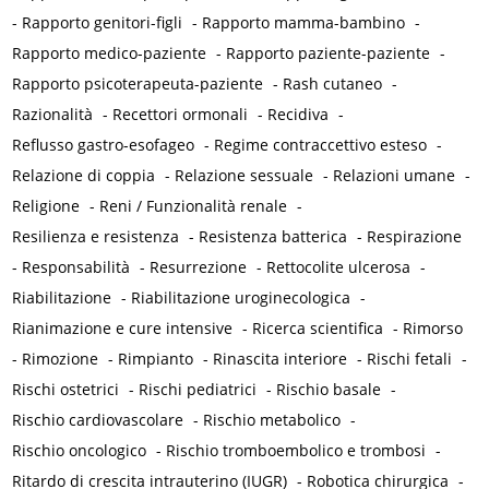
-
Rapporto genitori-figli
-
Rapporto mamma-bambino
-
Rapporto medico-paziente
-
Rapporto paziente-paziente
-
Rapporto psicoterapeuta-paziente
-
Rash cutaneo
-
Razionalità
-
Recettori ormonali
-
Recidiva
-
Reflusso gastro-esofageo
-
Regime contraccettivo esteso
-
Relazione di coppia
-
Relazione sessuale
-
Relazioni umane
-
Religione
-
Reni / Funzionalità renale
-
Resilienza e resistenza
-
Resistenza batterica
-
Respirazione
-
Responsabilità
-
Resurrezione
-
Rettocolite ulcerosa
-
Riabilitazione
-
Riabilitazione uroginecologica
-
Rianimazione e cure intensive
-
Ricerca scientifica
-
Rimorso
-
Rimozione
-
Rimpianto
-
Rinascita interiore
-
Rischi fetali
-
Rischi ostetrici
-
Rischi pediatrici
-
Rischio basale
-
Rischio cardiovascolare
-
Rischio metabolico
-
Rischio oncologico
-
Rischio tromboembolico e trombosi
-
Ritardo di crescita intrauterino (IUGR)
-
Robotica chirurgica
-