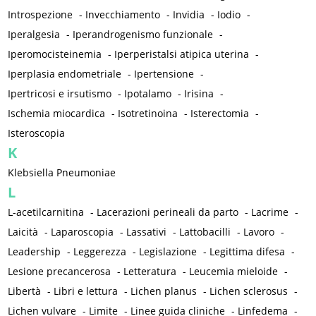
Introspezione
-
Invecchiamento
-
Invidia
-
Iodio
-
Iperalgesia
-
Iperandrogenismo funzionale
-
Iperomocisteinemia
-
Iperperistalsi atipica uterina
-
Iperplasia endometriale
-
Ipertensione
-
Ipertricosi e irsutismo
-
Ipotalamo
-
Irisina
-
Ischemia miocardica
-
Isotretinoina
-
Isterectomia
-
Isteroscopia
K
Klebsiella Pneumoniae
L
L-acetilcarnitina
-
Lacerazioni perineali da parto
-
Lacrime
-
Laicità
-
Laparoscopia
-
Lassativi
-
Lattobacilli
-
Lavoro
-
Leadership
-
Leggerezza
-
Legislazione
-
Legittima difesa
-
Lesione precancerosa
-
Letteratura
-
Leucemia mieloide
-
Libertà
-
Libri e lettura
-
Lichen planus
-
Lichen sclerosus
-
Lichen vulvare
-
Limite
-
Linee guida cliniche
-
Linfedema
-