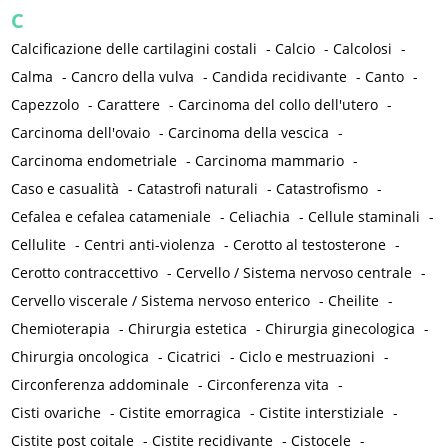
C
Calcificazione delle cartilagini costali
-
Calcio
-
Calcolosi
-
Calma
-
Cancro della vulva
-
Candida recidivante
-
Canto
-
Capezzolo
-
Carattere
-
Carcinoma del collo dell'utero
-
Carcinoma dell'ovaio
-
Carcinoma della vescica
-
Carcinoma endometriale
-
Carcinoma mammario
-
Caso e casualità
-
Catastrofi naturali
-
Catastrofismo
-
Cefalea e cefalea catameniale
-
Celiachia
-
Cellule staminali
-
Cellulite
-
Centri anti-violenza
-
Cerotto al testosterone
-
Cerotto contraccettivo
-
Cervello / Sistema nervoso centrale
-
Cervello viscerale / Sistema nervoso enterico
-
Cheilite
-
Chemioterapia
-
Chirurgia estetica
-
Chirurgia ginecologica
-
Chirurgia oncologica
-
Cicatrici
-
Ciclo e mestruazioni
-
Circonferenza addominale
-
Circonferenza vita
-
Cisti ovariche
-
Cistite emorragica
-
Cistite interstiziale
-
Cistite post coitale
-
Cistite recidivante
-
Cistocele
-