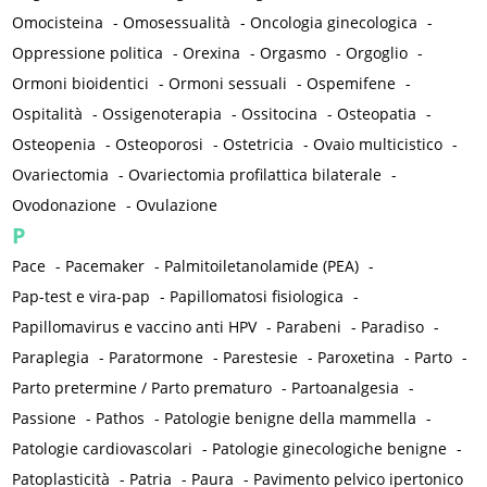
Omocisteina
-
Omosessualità
-
Oncologia ginecologica
-
Oppressione politica
-
Orexina
-
Orgasmo
-
Orgoglio
-
Ormoni bioidentici
-
Ormoni sessuali
-
Ospemifene
-
Ospitalità
-
Ossigenoterapia
-
Ossitocina
-
Osteopatia
-
Osteopenia
-
Osteoporosi
-
Ostetricia
-
Ovaio multicistico
-
Ovariectomia
-
Ovariectomia profilattica bilaterale
-
Ovodonazione
-
Ovulazione
P
Pace
-
Pacemaker
-
Palmitoiletanolamide (PEA)
-
Pap-test e vira-pap
-
Papillomatosi fisiologica
-
Papillomavirus e vaccino anti HPV
-
Parabeni
-
Paradiso
-
Paraplegia
-
Paratormone
-
Parestesie
-
Paroxetina
-
Parto
-
Parto pretermine / Parto prematuro
-
Partoanalgesia
-
Passione
-
Pathos
-
Patologie benigne della mammella
-
Patologie cardiovascolari
-
Patologie ginecologiche benigne
-
Patoplasticità
-
Patria
-
Paura
-
Pavimento pelvico ipertonico