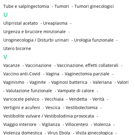
Tube e salpingectomia
-
Tumori
-
Tumori ginecologici
U
Ulipristal acetato
-
Ureaplasma
-
Urgenza e bruciore minzionale
-
Uroginecologia / Disturbi urinari
-
Urologia funzionale
-
Utero bicorne
V
Vacanze
-
Vaccinazione
-
Vaccinazione, effetti collaterali
-
Vaccino anti-Covid
-
Vagina
-
Vaginectomia parziale
-
Vaginismo
-
Vaginite
-
Vaginosi batterica
-
Valeriana
-
Valori
-
Valutazione funzionale
-
Vampate di calore
-
Varicocele pelvico
-
Vecchiaia
-
Vendetta
-
Verità
-
Vertigini e acufeni
-
Vescica
-
Vestibolectomia
-
Vestibolite vulvare / Vestibolodinia provocata
-
Viaggio interiore
-
Vigilanza
-
Villocentesi
-
Violenza
-
Violenza domestica
-
Virus Ebola
-
Visita ginecologica
-