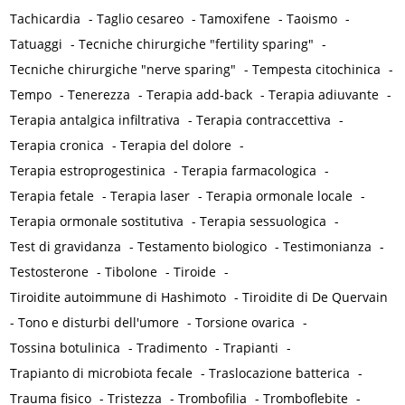
Tachicardia
-
Taglio cesareo
-
Tamoxifene
-
Taoismo
-
Tatuaggi
-
Tecniche chirurgiche "fertility sparing"
-
Tecniche chirurgiche "nerve sparing"
-
Tempesta citochinica
-
Tempo
-
Tenerezza
-
Terapia add-back
-
Terapia adiuvante
-
Terapia antalgica infiltrativa
-
Terapia contraccettiva
-
Terapia cronica
-
Terapia del dolore
-
Terapia estroprogestinica
-
Terapia farmacologica
-
Terapia fetale
-
Terapia laser
-
Terapia ormonale locale
-
Terapia ormonale sostitutiva
-
Terapia sessuologica
-
Test di gravidanza
-
Testamento biologico
-
Testimonianza
-
Testosterone
-
Tibolone
-
Tiroide
-
Tiroidite autoimmune di Hashimoto
-
Tiroidite di De Quervain
-
Tono e disturbi dell'umore
-
Torsione ovarica
-
Tossina botulinica
-
Tradimento
-
Trapianti
-
Trapianto di microbiota fecale
-
Traslocazione batterica
-
Trauma fisico
-
Tristezza
-
Trombofilia
-
Tromboflebite
-