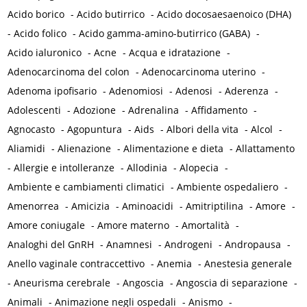
Acido borico
-
Acido butirrico
-
Acido docosaesaenoico (DHA)
-
Acido folico
-
Acido gamma-amino-butirrico (GABA)
-
Acido ialuronico
-
Acne
-
Acqua e idratazione
-
Adenocarcinoma del colon
-
Adenocarcinoma uterino
-
Adenoma ipofisario
-
Adenomiosi
-
Adenosi
-
Aderenza
-
Adolescenti
-
Adozione
-
Adrenalina
-
Affidamento
-
Agnocasto
-
Agopuntura
-
Aids
-
Albori della vita
-
Alcol
-
Aliamidi
-
Alienazione
-
Alimentazione e dieta
-
Allattamento
-
Allergie e intolleranze
-
Allodinia
-
Alopecia
-
Ambiente e cambiamenti climatici
-
Ambiente ospedaliero
-
Amenorrea
-
Amicizia
-
Aminoacidi
-
Amitriptilina
-
Amore
-
Amore coniugale
-
Amore materno
-
Amortalità
-
Analoghi del GnRH
-
Anamnesi
-
Androgeni
-
Andropausa
-
Anello vaginale contraccettivo
-
Anemia
-
Anestesia generale
-
Aneurisma cerebrale
-
Angoscia
-
Angoscia di separazione
-
Animali
-
Animazione negli ospedali
-
Anismo
-