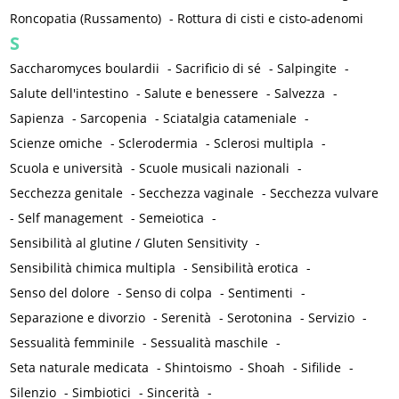
Roncopatia (Russamento)
-
Rottura di cisti e cisto-adenomi
S
Saccharomyces boulardii
-
Sacrificio di sé
-
Salpingite
-
Salute dell'intestino
-
Salute e benessere
-
Salvezza
-
Sapienza
-
Sarcopenia
-
Sciatalgia catameniale
-
Scienze omiche
-
Sclerodermia
-
Sclerosi multipla
-
Scuola e università
-
Scuole musicali nazionali
-
Secchezza genitale
-
Secchezza vaginale
-
Secchezza vulvare
-
Self management
-
Semeiotica
-
Sensibilità al glutine / Gluten Sensitivity
-
Sensibilità chimica multipla
-
Sensibilità erotica
-
Senso del dolore
-
Senso di colpa
-
Sentimenti
-
Separazione e divorzio
-
Serenità
-
Serotonina
-
Servizio
-
Sessualità femminile
-
Sessualità maschile
-
Seta naturale medicata
-
Shintoismo
-
Shoah
-
Sifilide
-
Silenzio
-
Simbiotici
-
Sincerità
-