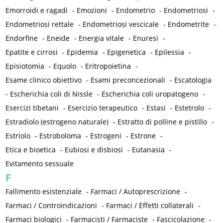
Emorroidi e ragadi
-
Emozioni
-
Endometrio
-
Endometriosi
-
Endometriosi rettale
-
Endometriosi vescicale
-
Endometrite
-
Endorfine
-
Eneide
-
Energia vitale
-
Enuresi
-
Epatite e cirrosi
-
Epidemia
-
Epigenetica
-
Epilessia
-
Episiotomia
-
Equolo
-
Eritropoietina
-
Esame clinico obiettivo
-
Esami preconcezionali
-
Escatologia
-
Escherichia coli di Nissle
-
Escherichia coli uropatogeno
-
Esercizi tibetani
-
Esercizio terapeutico
-
Estasi
-
Estetrolo
-
Estradiolo (estrogeno naturale)
-
Estratto di polline e pistillo
-
Estriolo
-
Estroboloma
-
Estrogeni
-
Estrone
-
Etica e bioetica
-
Eubiosi e disbiosi
-
Eutanasia
-
Evitamento sessuale
F
Fallimento esistenziale
-
Farmaci / Autoprescrizione
-
Farmaci / Controindicazioni
-
Farmaci / Effetti collaterali
-
Farmaci biologici
-
Farmacisti / Farmaciste
-
Fascicolazione
-