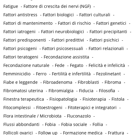
Fatigue
-
Fattore di crescita dei nervi (NGF)
-
Fattori antistress
-
Fattori biologici
-
Fattori culturali
-
Fattori di mantenimento
-
Fattori di rischio
-
Fattori genetici
-
Fattori iatrogeni
-
Fattori neurobiologici
-
Fattori precipitanti
-
Fattori predisponenti
-
Fattori predittivi
-
Fattori psichici
-
Fattori psicogeni
-
Fattori psicosessuali
-
Fattori relazionali
-
Fattori teratogeni
-
Fecondazione assistita
-
Fecondazione naturale
-
Fede
-
Fegato
-
Felicità e infelicità
-
Femminicidio
-
Ferro
-
Fertilità e infertilità
-
Fezolinetant
-
Fiabe e leggende
-
Fibroadenoma
-
Fibroblasti
-
Fibroma
-
Fibromatosi uterina
-
Fibromialgia
-
Fiducia
-
Filosofia
-
Finestra terapeutica
-
Fisiopatologia
-
Fisioterapia
-
Fistola
-
Fitocomplessi
-
Fitoestrogeni
-
Fitoterapici e integratori
-
Flora intestinale / Microbiota
-
Fluconazolo
-
Flussi abbondanti
-
Fobia
-
Fobia sociale
-
Follia
-
Follicoli ovarici
-
Follow up
-
Formazione medica
-
Frattura
-