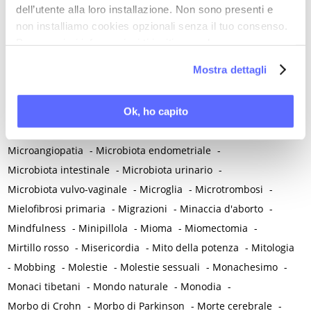
dell’utente alla loro installazione. Non sono presenti e
Medico di famiglia
-
Meditazione
-
Melanosi vulvare
-
non installiamo cookies opzionali senza il tuo consenso.
Melatonina
-
Memoria
-
Memoria morale
-
Per maggiori informazioni ti invitiamo a leggere
Menarca e pubertà
-
Menopausa e premenopausa
-
la nostra
Cookie Policy
.
Mostra dettagli
Menopausa iatrogena
-
Menopausa precoce
-
Menopausa temporanea preoperatoria
-
Menopausa temporanea terapeutica
-
Menzogna
-
Ok, ho capito
Mestruazione retrograda
-
Metabolismo
-
Mialgia
-
Microangiopatia
-
Microbiota endometriale
-
Microbiota intestinale
-
Microbiota urinario
-
Microbiota vulvo-vaginale
-
Microglia
-
Microtrombosi
-
Mielofibrosi primaria
-
Migrazioni
-
Minaccia d'aborto
-
Mindfulness
-
Minipillola
-
Mioma
-
Miomectomia
-
Mirtillo rosso
-
Misericordia
-
Mito della potenza
-
Mitologia
-
Mobbing
-
Molestie
-
Molestie sessuali
-
Monachesimo
-
Monaci tibetani
-
Mondo naturale
-
Monodia
-
Morbo di Crohn
-
Morbo di Parkinson
-
Morte cerebrale
-