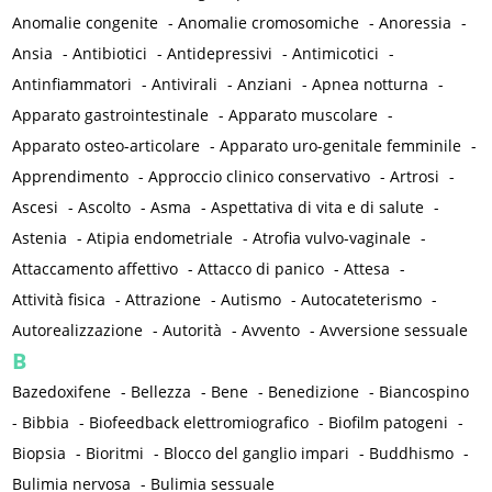
Anomalie congenite
-
Anomalie cromosomiche
-
Anoressia
-
Ansia
-
Antibiotici
-
Antidepressivi
-
Antimicotici
-
Antinfiammatori
-
Antivirali
-
Anziani
-
Apnea notturna
-
Apparato gastrointestinale
-
Apparato muscolare
-
Apparato osteo-articolare
-
Apparato uro-genitale femminile
-
Apprendimento
-
Approccio clinico conservativo
-
Artrosi
-
Ascesi
-
Ascolto
-
Asma
-
Aspettativa di vita e di salute
-
Astenia
-
Atipia endometriale
-
Atrofia vulvo-vaginale
-
Attaccamento affettivo
-
Attacco di panico
-
Attesa
-
Attività fisica
-
Attrazione
-
Autismo
-
Autocateterismo
-
Autorealizzazione
-
Autorità
-
Avvento
-
Avversione sessuale
B
Bazedoxifene
-
Bellezza
-
Bene
-
Benedizione
-
Biancospino
-
Bibbia
-
Biofeedback elettromiografico
-
Biofilm patogeni
-
Biopsia
-
Bioritmi
-
Blocco del ganglio impari
-
Buddhismo
-
Bulimia nervosa
-
Bulimia sessuale