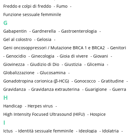
Freddo e colpi di freddo
-
Fumo
-
Funzione sessuale femminile
G
Gabapentin
-
Gardnerella
-
Gastroenterologia
-
Gel al colostro
-
Gelosia
-
Geni oncosoppressori / Mutazione BRCA 1 e BRCA2
-
Genitori
-
Genocidio
-
Ginecologia
-
Gioia di vivere
-
Giovani
-
Giovinezza
-
Giudizio di Dio
-
Giustizia
-
Glicemia
-
Globalizzazione
-
Glucosamina
-
Gonadotropina corionica (β-HCG)
-
Gonococco
-
Gratitudine
-
Gravidanza
-
Gravidanza extrauterina
-
Guarigione
-
Guerra
H
Handicap
-
Herpes virus
-
High Intensity Focused Ultrasound (HIFU)
-
Hospice
I
Ictus
-
Identità sessuale femminile
-
Ideologia
-
Idolatria
-