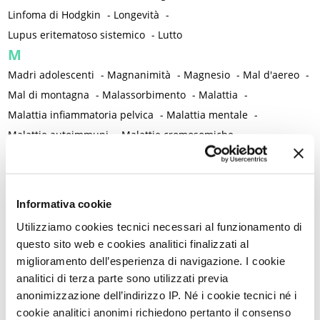
Linfoma di Hodgkin
-
Longevità
-
Lupus eritematoso sistemico
-
Lutto
M
Madri adolescenti
-
Magnanimità
-
Magnesio
-
Mal d'aereo
-
Mal di montagna
-
Malassorbimento
-
Malattia
-
Malattia infiammatoria pelvica
-
Malattia mentale
-
Malattie autoimmuni
-
Malattie cromosomiche
-
Malattie genetiche
-
Malattie metaboliche
-
Malattie neurologiche
-
Malattie reumatiche
-
Malattie sessualmente trasmesse
-
Male
-
Malformazioni
-
Informativa cookie
Malinconia
-
Martirio
-
Mascherina e distanziamento sociale
Utilizziamo cookies tecnici necessari al funzionamento di
-
Massaggio
-
Mastectomia profilattica bilaterale
-
Mastociti
-
questo sito web e cookies analitici finalizzati al
Mastodinia / Mastalgia
-
Mastopatia fibrocistica
-
Maternità
-
miglioramento dell’esperienza di navigazione. I cookie
Matrimonio non consumato
-
Medicina
-
Medicina di genere
analitici di terza parte sono utilizzati previa
-
Medicina di precisione
-
Medicina occidentale
-
anonimizzazione dell’indirizzo IP. Né i cookie tecnici né i
cookie analitici anonimi richiedono pertanto il consenso
Medicina rigenerativa
-
Medicina tradizionale cinese
-