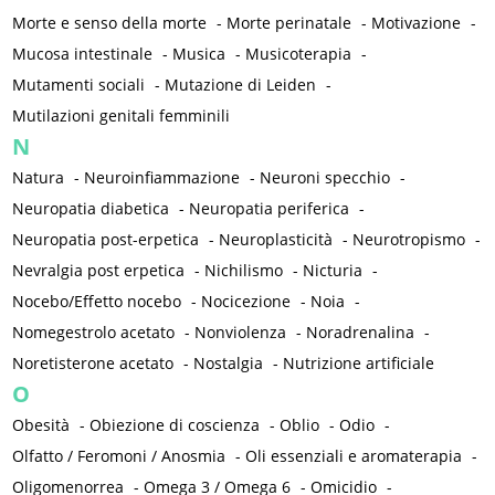
Morte e senso della morte
-
Morte perinatale
-
Motivazione
-
Mucosa intestinale
-
Musica
-
Musicoterapia
-
Mutamenti sociali
-
Mutazione di Leiden
-
Mutilazioni genitali femminili
N
Natura
-
Neuroinfiammazione
-
Neuroni specchio
-
Neuropatia diabetica
-
Neuropatia periferica
-
Neuropatia post-erpetica
-
Neuroplasticità
-
Neurotropismo
-
Nevralgia post erpetica
-
Nichilismo
-
Nicturia
-
Nocebo/Effetto nocebo
-
Nocicezione
-
Noia
-
Nomegestrolo acetato
-
Nonviolenza
-
Noradrenalina
-
Noretisterone acetato
-
Nostalgia
-
Nutrizione artificiale
O
Obesità
-
Obiezione di coscienza
-
Oblio
-
Odio
-
Olfatto / Feromoni / Anosmia
-
Oli essenziali e aromaterapia
-
Oligomenorrea
-
Omega 3 / Omega 6
-
Omicidio
-