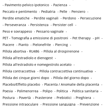
-
Pavimento pelvico ipotonico
-
Pazienza
-
Peccato e pentimento
-
Pediatria
-
Pelle
-
Pensiero
-
Perdite ematiche
-
Perdite vaginali
-
Perdono
-
Persecuzione
-
Perseveranza
-
Persistenza
-
Persister cell
-
Peso e sovrappeso
-
Pessario vaginale
-
PET - Tomografia a emissione di positroni
-
Pet therapy
-
pH
-
Piacere
-
Pianto
-
Pielonefrite
-
Piercing
-
Pillola abortiva - RU486
-
Pillola al drospirenone
-
Pillola all'estradiolo e dienogest
-
Pillola all'estradiolo e nomegestrolo acetato
-
Pillola contraccettiva
-
Pillola contraccettiva continuativa
-
Pillola dei cinque giorni dopo
-
Pillola del giorno dopo
-
Placebo/Effetto placebo
-
Placenta / Anomalie della placenta
-
Poesia
-
Polimenorrea
-
Polipo
-
Politica
-
Politica sanitaria
-
Postura
-
Povertà
-
Prasterone
-
Prebiotici
-
Preghiera
-
Pressione intraoculare
-
Pressione sanguigna
-
Prevenzione
-