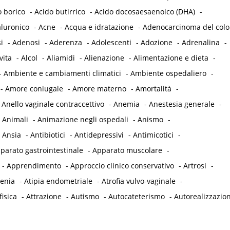
o borico
-
Acido butirrico
-
Acido docosaesaenoico (DHA)
-
aluronico
-
Acne
-
Acqua e idratazione
-
Adenocarcinoma del col
i
-
Adenosi
-
Aderenza
-
Adolescenti
-
Adozione
-
Adrenalina
-
vita
-
Alcol
-
Aliamidi
-
Alienazione
-
Alimentazione e dieta
-
-
Ambiente e cambiamenti climatici
-
Ambiente ospedaliero
-
-
Amore coniugale
-
Amore materno
-
Amortalità
-
-
Anello vaginale contraccettivo
-
Anemia
-
Anestesia generale
-
-
Animali
-
Animazione negli ospedali
-
Anismo
-
-
Ansia
-
Antibiotici
-
Antidepressivi
-
Antimicotici
-
parato gastrointestinale
-
Apparato muscolare
-
-
Apprendimento
-
Approccio clinico conservativo
-
Artrosi
-
tenia
-
Atipia endometriale
-
Atrofia vulvo-vaginale
-
fisica
-
Attrazione
-
Autismo
-
Autocateterismo
-
Autorealizzazio