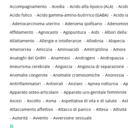
Accompagnamento
-
Acedia
-
Acido alfa-lipoico (ALA)
-
Acid
Acido folico
-
Acido gamma-amino-butirrico (GABA)
-
Acido i
-
Adenocarcinoma uterino
-
Adenoma ipofisario
-
Adenomios
Affidamento
-
Agnocasto
-
Agopuntura
-
Aids
-
Albori della 
Allattamento
-
Allergie e intolleranze
-
Allodinia
-
Alopecia
Amenorrea
-
Amicizia
-
Aminoacidi
-
Amitriptilina
-
Amore
Analoghi del GnRH
-
Anamnesi
-
Androgeni
-
Andropausa
Aneurisma cerebrale
-
Angoscia
-
Angoscia di separazione
Anomalie congenite
-
Anomalie cromosomiche
-
Anoressia
Antinfiammatori
-
Antivirali
-
Anziani
-
Apnea notturna
-
Ap
Apparato osteo-articolare
-
Apparato uro-genitale femminile
Ascesi
-
Ascolto
-
Asma
-
Aspettativa di vita e di salute
-
As
Attaccamento affettivo
-
Attacco di panico
-
Attesa
-
Attività 
-
Autorità
-
Avvento
-
Avversione sessuale
B