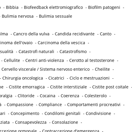
o
-
Bibbia
-
Biofeedback elettromiografico
-
Biofilm patogeni
-
-
Bulimia nervosa
-
Bulimia sessuale
alma
-
Cancro della vulva
-
Candida recidivante
-
Canto
-
inoma dell'ovaio
-
Carcinoma della vescica
-
sualità
-
Catastrofi naturali
-
Catastrofismo
-
-
Cellulite
-
Centri anti-violenza
-
Cerotto al testosterone
-
-
Cervello viscerale / Sistema nervoso enterico
-
Cheilite
-
-
Chirurgia oncologica
-
Cicatrici
-
Ciclo e mestruazioni
-
he
-
Cistite emorragica
-
Cistite interstiziale
-
Cistite post coitale
oralgia
-
Clitoride
-
Cocaina
-
Coerenza
-
Colesterolo
-
à
-
Compassione
-
Compliance
-
Comportamenti procreativi
-
ari
-
Concepimento
-
Condilomi genitali
-
Condivisione
-
ziata
-
Consapevolezza
-
Consolazione
-
accezione ormonale
-
Contraccezione d'emergenza
-