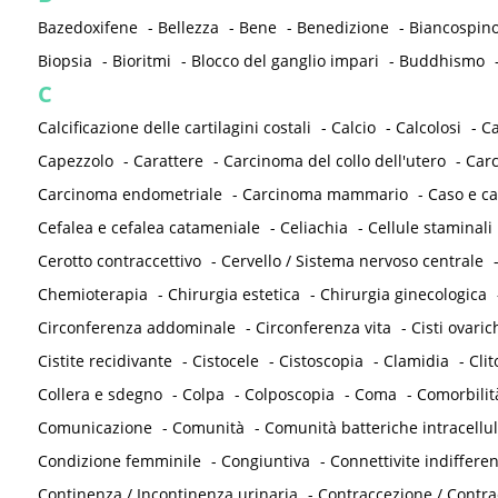
Bazedoxifene
-
Bellezza
-
Bene
-
Benedizione
-
Biancospin
Biopsia
-
Bioritmi
-
Blocco del ganglio impari
-
Buddhismo
C
Calcificazione delle cartilagini costali
-
Calcio
-
Calcolosi
-
C
Capezzolo
-
Carattere
-
Carcinoma del collo dell'utero
-
Carc
Carcinoma endometriale
-
Carcinoma mammario
-
Caso e ca
Cefalea e cefalea catameniale
-
Celiachia
-
Cellule staminali
Cerotto contraccettivo
-
Cervello / Sistema nervoso centrale
Chemioterapia
-
Chirurgia estetica
-
Chirurgia ginecologica
Circonferenza addominale
-
Circonferenza vita
-
Cisti ovaric
Cistite recidivante
-
Cistocele
-
Cistoscopia
-
Clamidia
-
Clit
Collera e sdegno
-
Colpa
-
Colposcopia
-
Coma
-
Comorbilit
Comunicazione
-
Comunità
-
Comunità batteriche intracellul
Condizione femminile
-
Congiuntiva
-
Connettivite indifferen
Continenza / Incontinenza urinaria
-
Contraccezione / Contr