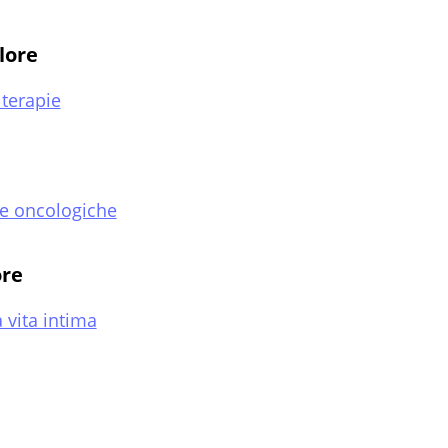
lore
 terapie
ie oncologiche
ore
 vita intima