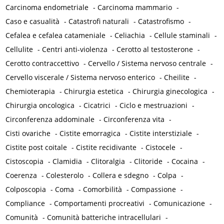
Carcinoma endometriale
-
Carcinoma mammario
-
Caso e casualità
-
Catastrofi naturali
-
Catastrofismo
-
Cefalea e cefalea catameniale
-
Celiachia
-
Cellule staminali
-
Cellulite
-
Centri anti-violenza
-
Cerotto al testosterone
-
Cerotto contraccettivo
-
Cervello / Sistema nervoso centrale
-
Cervello viscerale / Sistema nervoso enterico
-
Cheilite
-
Chemioterapia
-
Chirurgia estetica
-
Chirurgia ginecologica
-
Chirurgia oncologica
-
Cicatrici
-
Ciclo e mestruazioni
-
Circonferenza addominale
-
Circonferenza vita
-
Cisti ovariche
-
Cistite emorragica
-
Cistite interstiziale
-
Cistite post coitale
-
Cistite recidivante
-
Cistocele
-
Cistoscopia
-
Clamidia
-
Clitoralgia
-
Clitoride
-
Cocaina
-
Coerenza
-
Colesterolo
-
Collera e sdegno
-
Colpa
-
Colposcopia
-
Coma
-
Comorbilità
-
Compassione
-
Compliance
-
Comportamenti procreativi
-
Comunicazione
-
Comunità
-
Comunità batteriche intracellulari
-