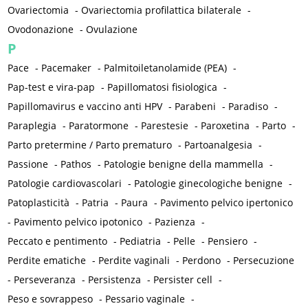
Ovariectomia
-
Ovariectomia profilattica bilaterale
-
Ovodonazione
-
Ovulazione
P
Pace
-
Pacemaker
-
Palmitoiletanolamide (PEA)
-
Pap-test e vira-pap
-
Papillomatosi fisiologica
-
Papillomavirus e vaccino anti HPV
-
Parabeni
-
Paradiso
-
Paraplegia
-
Paratormone
-
Parestesie
-
Paroxetina
-
Parto
-
Parto pretermine / Parto prematuro
-
Partoanalgesia
-
Passione
-
Pathos
-
Patologie benigne della mammella
-
Patologie cardiovascolari
-
Patologie ginecologiche benigne
-
Patoplasticità
-
Patria
-
Paura
-
Pavimento pelvico ipertonico
-
Pavimento pelvico ipotonico
-
Pazienza
-
Peccato e pentimento
-
Pediatria
-
Pelle
-
Pensiero
-
Perdite ematiche
-
Perdite vaginali
-
Perdono
-
Persecuzione
-
Perseveranza
-
Persistenza
-
Persister cell
-
Peso e sovrappeso
-
Pessario vaginale
-