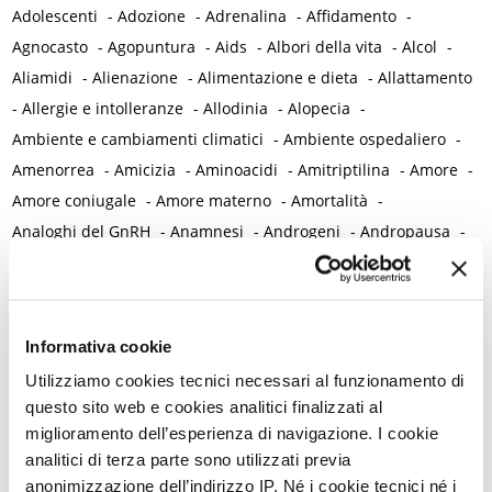
Adolescenti
-
Adozione
-
Adrenalina
-
Affidamento
-
Agnocasto
-
Agopuntura
-
Aids
-
Albori della vita
-
Alcol
-
Aliamidi
-
Alienazione
-
Alimentazione e dieta
-
Allattamento
-
Allergie e intolleranze
-
Allodinia
-
Alopecia
-
Ambiente e cambiamenti climatici
-
Ambiente ospedaliero
-
Amenorrea
-
Amicizia
-
Aminoacidi
-
Amitriptilina
-
Amore
-
Amore coniugale
-
Amore materno
-
Amortalità
-
Analoghi del GnRH
-
Anamnesi
-
Androgeni
-
Andropausa
-
Anello vaginale contraccettivo
-
Anemia
-
Anestesia generale
-
Aneurisma cerebrale
-
Angoscia
-
Angoscia di separazione
-
Animali
-
Animazione negli ospedali
-
Anismo
-
Informativa cookie
Anomalie congenite
-
Anomalie cromosomiche
-
Anoressia
-
Utilizziamo cookies tecnici necessari al funzionamento di
Ansia
-
Antibiotici
-
Antidepressivi
-
Antimicotici
-
questo sito web e cookies analitici finalizzati al
Antinfiammatori
-
Antivirali
-
Anziani
-
Apnea notturna
-
miglioramento dell’esperienza di navigazione. I cookie
Apparato gastrointestinale
-
Apparato muscolare
-
analitici di terza parte sono utilizzati previa
Apparato osteo-articolare
-
Apparato uro-genitale femminile
-
anonimizzazione dell’indirizzo IP. Né i cookie tecnici né i