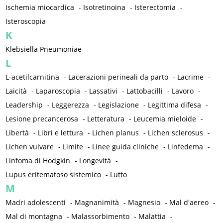
Ischemia miocardica
-
Isotretinoina
-
Isterectomia
-
Isteroscopia
K
Klebsiella Pneumoniae
L
L-acetilcarnitina
-
Lacerazioni perineali da parto
-
Lacrime
-
Laicità
-
Laparoscopia
-
Lassativi
-
Lattobacilli
-
Lavoro
-
Leadership
-
Leggerezza
-
Legislazione
-
Legittima difesa
-
Lesione precancerosa
-
Letteratura
-
Leucemia mieloide
-
Libertà
-
Libri e lettura
-
Lichen planus
-
Lichen sclerosus
-
Lichen vulvare
-
Limite
-
Linee guida cliniche
-
Linfedema
-
Linfoma di Hodgkin
-
Longevità
-
Lupus eritematoso sistemico
-
Lutto
M
Madri adolescenti
-
Magnanimità
-
Magnesio
-
Mal d'aereo
-
Mal di montagna
-
Malassorbimento
-
Malattia
-