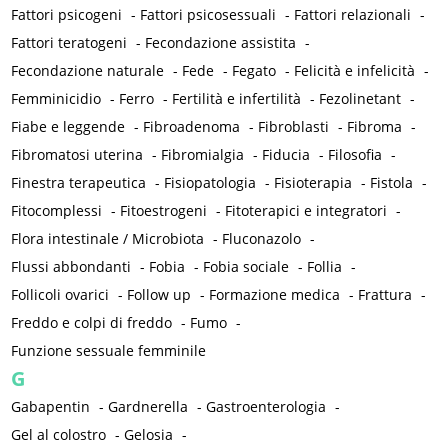
Fattori psicogeni
-
Fattori psicosessuali
-
Fattori relazionali
-
Fattori teratogeni
-
Fecondazione assistita
-
Fecondazione naturale
-
Fede
-
Fegato
-
Felicità e infelicità
-
Femminicidio
-
Ferro
-
Fertilità e infertilità
-
Fezolinetant
-
Fiabe e leggende
-
Fibroadenoma
-
Fibroblasti
-
Fibroma
-
Fibromatosi uterina
-
Fibromialgia
-
Fiducia
-
Filosofia
-
Finestra terapeutica
-
Fisiopatologia
-
Fisioterapia
-
Fistola
-
Fitocomplessi
-
Fitoestrogeni
-
Fitoterapici e integratori
-
Flora intestinale / Microbiota
-
Fluconazolo
-
Flussi abbondanti
-
Fobia
-
Fobia sociale
-
Follia
-
Follicoli ovarici
-
Follow up
-
Formazione medica
-
Frattura
-
Freddo e colpi di freddo
-
Fumo
-
Funzione sessuale femminile
G
Gabapentin
-
Gardnerella
-
Gastroenterologia
-
Gel al colostro
-
Gelosia
-