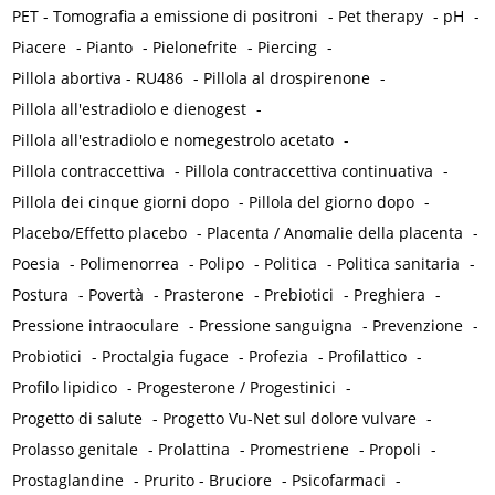
PET - Tomografia a emissione di positroni
-
Pet therapy
-
pH
-
Piacere
-
Pianto
-
Pielonefrite
-
Piercing
-
Pillola abortiva - RU486
-
Pillola al drospirenone
-
Pillola all'estradiolo e dienogest
-
Pillola all'estradiolo e nomegestrolo acetato
-
Pillola contraccettiva
-
Pillola contraccettiva continuativa
-
Pillola dei cinque giorni dopo
-
Pillola del giorno dopo
-
Placebo/Effetto placebo
-
Placenta / Anomalie della placenta
-
Poesia
-
Polimenorrea
-
Polipo
-
Politica
-
Politica sanitaria
-
Postura
-
Povertà
-
Prasterone
-
Prebiotici
-
Preghiera
-
Pressione intraoculare
-
Pressione sanguigna
-
Prevenzione
-
Probiotici
-
Proctalgia fugace
-
Profezia
-
Profilattico
-
Profilo lipidico
-
Progesterone / Progestinici
-
Progetto di salute
-
Progetto Vu-Net sul dolore vulvare
-
Prolasso genitale
-
Prolattina
-
Promestriene
-
Propoli
-
Prostaglandine
-
Prurito - Bruciore
-
Psicofarmaci
-