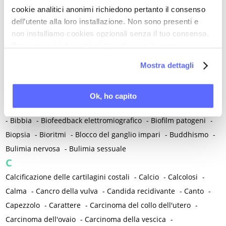
Apprendimento
-
Approccio clinico conservativo
-
Artrosi
-
cookie analitici anonimi richiedono pertanto il consenso
Ascesi
-
Ascolto
-
Asma
-
Aspettativa di vita e di salute
-
dell’utente alla loro installazione. Non sono presenti e
non installiamo cookies opzionali senza il tuo consenso.
Astenia
-
Atipia endometriale
-
Atrofia vulvo-vaginale
-
Per maggiori informazioni ti invitiamo a leggere
Attaccamento affettivo
-
Attacco di panico
-
Attesa
-
la nostra
Cookie Policy
.
Attività fisica
-
Attrazione
-
Autismo
-
Autocateterismo
-
Mostra dettagli
Autorealizzazione
-
Autorità
-
Avvento
-
Avversione sessuale
B
Ok, ho capito
Bazedoxifene
-
Bellezza
-
Bene
-
Benedizione
-
Biancospino
-
Bibbia
-
Biofeedback elettromiografico
-
Biofilm patogeni
-
Biopsia
-
Bioritmi
-
Blocco del ganglio impari
-
Buddhismo
-
Bulimia nervosa
-
Bulimia sessuale
C
Calcificazione delle cartilagini costali
-
Calcio
-
Calcolosi
-
Calma
-
Cancro della vulva
-
Candida recidivante
-
Canto
-
Capezzolo
-
Carattere
-
Carcinoma del collo dell'utero
-
Carcinoma dell'ovaio
-
Carcinoma della vescica
-