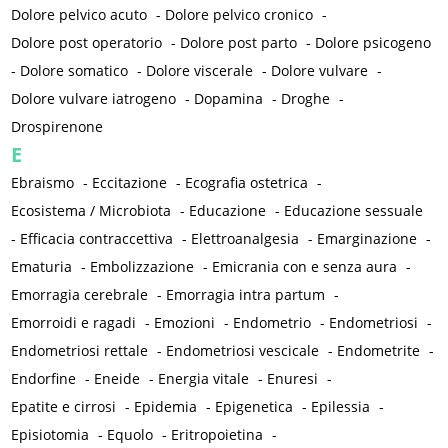
Dolore pelvico acuto
-
Dolore pelvico cronico
-
Dolore post operatorio
-
Dolore post parto
-
Dolore psicogeno
-
Dolore somatico
-
Dolore viscerale
-
Dolore vulvare
-
Dolore vulvare iatrogeno
-
Dopamina
-
Droghe
-
Drospirenone
E
Ebraismo
-
Eccitazione
-
Ecografia ostetrica
-
Ecosistema / Microbiota
-
Educazione
-
Educazione sessuale
-
Efficacia contraccettiva
-
Elettroanalgesia
-
Emarginazione
-
Ematuria
-
Embolizzazione
-
Emicrania con e senza aura
-
Emorragia cerebrale
-
Emorragia intra partum
-
Emorroidi e ragadi
-
Emozioni
-
Endometrio
-
Endometriosi
-
Endometriosi rettale
-
Endometriosi vescicale
-
Endometrite
-
Endorfine
-
Eneide
-
Energia vitale
-
Enuresi
-
Epatite e cirrosi
-
Epidemia
-
Epigenetica
-
Epilessia
-
Episiotomia
-
Equolo
-
Eritropoietina
-