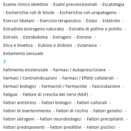
Esame clinico obiettivo
-
Esami preconcezionali
-
Escatologia
-
Escherichia coli di Nissle
-
Escherichia coli uropatogeno
-
Esercizi tibetani
-
Esercizio terapeutico
-
Estasi
-
Estetrolo
-
Estradiolo (estrogeno naturale)
-
Estratto di polline e pistillo
-
Estriolo
-
Estroboloma
-
Estrogeni
-
Estrone
-
Etica e bioetica
-
Eubiosi e disbiosi
-
Eutanasia
-
Evitamento sessuale
F
Fallimento esistenziale
-
Farmaci / Autoprescrizione
-
Farmaci / Controindicazioni
-
Farmaci / Effetti collaterali
-
Farmaci biologici
-
Farmacisti / Farmaciste
-
Fascicolazione
-
Fatigue
-
Fattore di crescita dei nervi (NGF)
-
Fattori antistress
-
Fattori biologici
-
Fattori culturali
-
Fattori di mantenimento
-
Fattori di rischio
-
Fattori genetici
-
Fattori iatrogeni
-
Fattori neurobiologici
-
Fattori precipitanti
-
Fattori predisponenti
-
Fattori predittivi
-
Fattori psichici
-