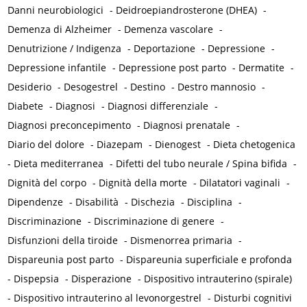
Danni neurobiologici
-
Deidroepiandrosterone (DHEA)
-
Demenza di Alzheimer
-
Demenza vascolare
-
Denutrizione / Indigenza
-
Deportazione
-
Depressione
-
Depressione infantile
-
Depressione post parto
-
Dermatite
-
Desiderio
-
Desogestrel
-
Destino
-
Destro mannosio
-
Diabete
-
Diagnosi
-
Diagnosi differenziale
-
Diagnosi preconcepimento
-
Diagnosi prenatale
-
Diario del dolore
-
Diazepam
-
Dienogest
-
Dieta chetogenica
-
Dieta mediterranea
-
Difetti del tubo neurale / Spina bifida
-
Dignità del corpo
-
Dignità della morte
-
Dilatatori vaginali
-
Dipendenze
-
Disabilità
-
Dischezia
-
Disciplina
-
Discriminazione
-
Discriminazione di genere
-
Disfunzioni della tiroide
-
Dismenorrea primaria
-
Dispareunia post parto
-
Dispareunia superficiale e profonda
-
Dispepsia
-
Disperazione
-
Dispositivo intrauterino (spirale)
-
Dispositivo intrauterino al levonorgestrel
-
Disturbi cognitivi