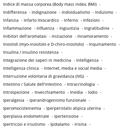
Indice di massa corporea (Body mass index, BMI)
-
Indifferenza
-
Indignazione
-
Individualismo
-
Induismo
-
Infanzia
-
Infarto miocardico
-
Inferno
-
Infezioni
-
Infiammazione
-
Influenza
-
Ingiustizia
-
Ingratitudine
-
Inibitori dell'aromatasi
-
Iniziazione
-
Innamoramento
-
Inositoli (myo-inositolo e D-chiro-inositolo)
-
Inquinamento
-
Insulina / Insulino resistenza
-
Integrazione dei saperi in medicina
-
Intelligenza
-
Intelligenza clinica
-
Internet, media e social media
-
Interruzione volontaria di gravidanza (IVG)
-
Intestino / Salute dell'intestino
-
Intracrinologia
-
Introspezione
-
Invecchiamento
-
Invidia
-
Iodio
-
Iperalgesia
-
Iperandrogenismo funzionale
-
Iperomocisteinemia
-
Iperperistalsi atipica uterina
-
Iperplasia endometriale
-
Ipertensione
-
Ipertricosi e irsutismo
-
Ipotalamo
-
Irisina
-