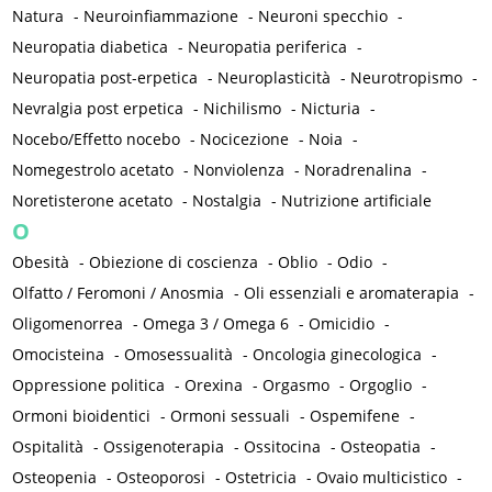
Natura
-
Neuroinfiammazione
-
Neuroni specchio
-
Neuropatia diabetica
-
Neuropatia periferica
-
Neuropatia post-erpetica
-
Neuroplasticità
-
Neurotropismo
-
Nevralgia post erpetica
-
Nichilismo
-
Nicturia
-
Nocebo/Effetto nocebo
-
Nocicezione
-
Noia
-
Nomegestrolo acetato
-
Nonviolenza
-
Noradrenalina
-
Noretisterone acetato
-
Nostalgia
-
Nutrizione artificiale
O
Obesità
-
Obiezione di coscienza
-
Oblio
-
Odio
-
Olfatto / Feromoni / Anosmia
-
Oli essenziali e aromaterapia
-
Oligomenorrea
-
Omega 3 / Omega 6
-
Omicidio
-
Omocisteina
-
Omosessualità
-
Oncologia ginecologica
-
Oppressione politica
-
Orexina
-
Orgasmo
-
Orgoglio
-
Ormoni bioidentici
-
Ormoni sessuali
-
Ospemifene
-
Ospitalità
-
Ossigenoterapia
-
Ossitocina
-
Osteopatia
-
Osteopenia
-
Osteoporosi
-
Ostetricia
-
Ovaio multicistico
-