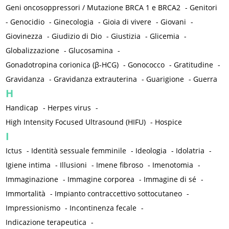
Geni oncosoppressori / Mutazione BRCA 1 e BRCA2
-
Genitori
-
Genocidio
-
Ginecologia
-
Gioia di vivere
-
Giovani
-
Giovinezza
-
Giudizio di Dio
-
Giustizia
-
Glicemia
-
Globalizzazione
-
Glucosamina
-
Gonadotropina corionica (β-HCG)
-
Gonococco
-
Gratitudine
-
Gravidanza
-
Gravidanza extrauterina
-
Guarigione
-
Guerra
H
Handicap
-
Herpes virus
-
High Intensity Focused Ultrasound (HIFU)
-
Hospice
I
Ictus
-
Identità sessuale femminile
-
Ideologia
-
Idolatria
-
Igiene intima
-
Illusioni
-
Imene fibroso
-
Imenotomia
-
Immaginazione
-
Immagine corporea
-
Immagine di sé
-
Immortalità
-
Impianto contraccettivo sottocutaneo
-
Impressionismo
-
Incontinenza fecale
-
Indicazione terapeutica
-