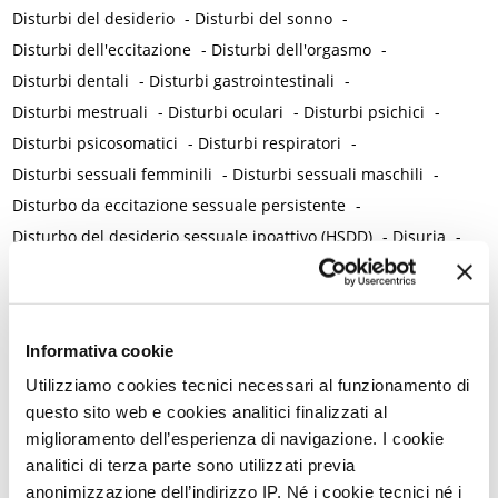
Disturbi del desiderio
-
Disturbi del sonno
-
Disturbi dell'eccitazione
-
Disturbi dell'orgasmo
-
Disturbi dentali
-
Disturbi gastrointestinali
-
Disturbi mestruali
-
Disturbi oculari
-
Disturbi psichici
-
Disturbi psicosomatici
-
Disturbi respiratori
-
Disturbi sessuali femminili
-
Disturbi sessuali maschili
-
Disturbo da eccitazione sessuale persistente
-
Disturbo del desiderio sessuale ipoattivo (HSDD)
-
Disuria
-
Diuretici
-
Diverticolite
-
Divulgazione scientifica
-
Dolore
-
Dolore acuto
-
Dolore ai rapporti
-
Dolore alla visita ginecologica
-
Dolore cronico
-
Informativa cookie
Dolore e bruciore vulvare
-
Dolore genitale
-
Dolore lombare
Utilizziamo cookies tecnici necessari al funzionamento di
-
Dolore mestruale / Dismenorrea
-
Dolore neuromuscolare
-
questo sito web e cookies analitici finalizzati al
Dolore neuropatico
-
Dolore nocicettivo
-
Dolore nociplastico
miglioramento dell’esperienza di navigazione. I cookie
-
Dolore osteo-articolare
-
Dolore ovulatorio
-
analitici di terza parte sono utilizzati previa
Dolore pelvico acuto
-
Dolore pelvico cronico
-
anonimizzazione dell’indirizzo IP. Né i cookie tecnici né i