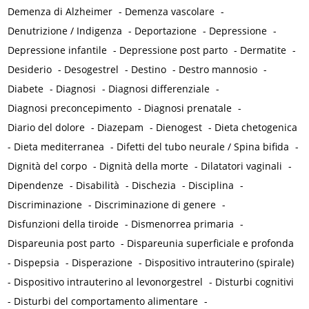
Demenza di Alzheimer
-
Demenza vascolare
-
Denutrizione / Indigenza
-
Deportazione
-
Depressione
-
Depressione infantile
-
Depressione post parto
-
Dermatite
-
Desiderio
-
Desogestrel
-
Destino
-
Destro mannosio
-
Diabete
-
Diagnosi
-
Diagnosi differenziale
-
Diagnosi preconcepimento
-
Diagnosi prenatale
-
Diario del dolore
-
Diazepam
-
Dienogest
-
Dieta chetogenica
-
Dieta mediterranea
-
Difetti del tubo neurale / Spina bifida
-
Dignità del corpo
-
Dignità della morte
-
Dilatatori vaginali
-
Dipendenze
-
Disabilità
-
Dischezia
-
Disciplina
-
Discriminazione
-
Discriminazione di genere
-
Disfunzioni della tiroide
-
Dismenorrea primaria
-
Dispareunia post parto
-
Dispareunia superficiale e profonda
-
Dispepsia
-
Disperazione
-
Dispositivo intrauterino (spirale)
-
Dispositivo intrauterino al levonorgestrel
-
Disturbi cognitivi
-
Disturbi del comportamento alimentare
-