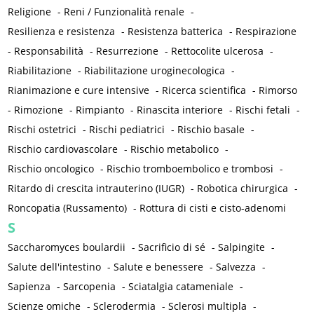
Religione
-
Reni / Funzionalità renale
-
Resilienza e resistenza
-
Resistenza batterica
-
Respirazione
-
Responsabilità
-
Resurrezione
-
Rettocolite ulcerosa
-
Riabilitazione
-
Riabilitazione uroginecologica
-
Rianimazione e cure intensive
-
Ricerca scientifica
-
Rimorso
-
Rimozione
-
Rimpianto
-
Rinascita interiore
-
Rischi fetali
-
Rischi ostetrici
-
Rischi pediatrici
-
Rischio basale
-
Rischio cardiovascolare
-
Rischio metabolico
-
Rischio oncologico
-
Rischio tromboembolico e trombosi
-
Ritardo di crescita intrauterino (IUGR)
-
Robotica chirurgica
-
Roncopatia (Russamento)
-
Rottura di cisti e cisto-adenomi
S
Saccharomyces boulardii
-
Sacrificio di sé
-
Salpingite
-
Salute dell'intestino
-
Salute e benessere
-
Salvezza
-
Sapienza
-
Sarcopenia
-
Sciatalgia catameniale
-
Scienze omiche
-
Sclerodermia
-
Sclerosi multipla
-