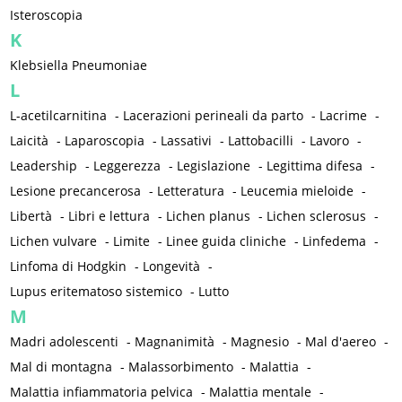
Isteroscopia
K
Klebsiella Pneumoniae
L
L-acetilcarnitina
-
Lacerazioni perineali da parto
-
Lacrime
-
Laicità
-
Laparoscopia
-
Lassativi
-
Lattobacilli
-
Lavoro
-
Leadership
-
Leggerezza
-
Legislazione
-
Legittima difesa
-
Lesione precancerosa
-
Letteratura
-
Leucemia mieloide
-
Libertà
-
Libri e lettura
-
Lichen planus
-
Lichen sclerosus
-
Lichen vulvare
-
Limite
-
Linee guida cliniche
-
Linfedema
-
Linfoma di Hodgkin
-
Longevità
-
Lupus eritematoso sistemico
-
Lutto
M
Madri adolescenti
-
Magnanimità
-
Magnesio
-
Mal d'aereo
-
Mal di montagna
-
Malassorbimento
-
Malattia
-
Malattia infiammatoria pelvica
-
Malattia mentale
-