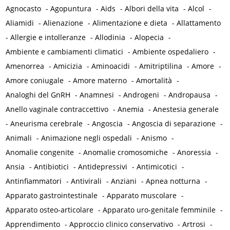
Agnocasto
-
Agopuntura
-
Aids
-
Albori della vita
-
Alcol
-
Aliamidi
-
Alienazione
-
Alimentazione e dieta
-
Allattamento
-
Allergie e intolleranze
-
Allodinia
-
Alopecia
-
Ambiente e cambiamenti climatici
-
Ambiente ospedaliero
-
Amenorrea
-
Amicizia
-
Aminoacidi
-
Amitriptilina
-
Amore
-
Amore coniugale
-
Amore materno
-
Amortalità
-
Analoghi del GnRH
-
Anamnesi
-
Androgeni
-
Andropausa
-
Anello vaginale contraccettivo
-
Anemia
-
Anestesia generale
-
Aneurisma cerebrale
-
Angoscia
-
Angoscia di separazione
-
Animali
-
Animazione negli ospedali
-
Anismo
-
Anomalie congenite
-
Anomalie cromosomiche
-
Anoressia
-
Ansia
-
Antibiotici
-
Antidepressivi
-
Antimicotici
-
Antinfiammatori
-
Antivirali
-
Anziani
-
Apnea notturna
-
Apparato gastrointestinale
-
Apparato muscolare
-
Apparato osteo-articolare
-
Apparato uro-genitale femminile
-
Apprendimento
-
Approccio clinico conservativo
-
Artrosi
-