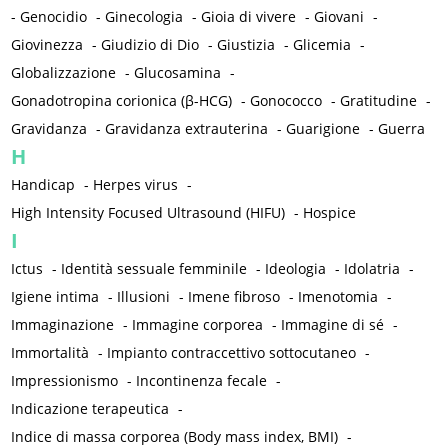
-
Genocidio
-
Ginecologia
-
Gioia di vivere
-
Giovani
-
Giovinezza
-
Giudizio di Dio
-
Giustizia
-
Glicemia
-
Globalizzazione
-
Glucosamina
-
Gonadotropina corionica (β-HCG)
-
Gonococco
-
Gratitudine
-
Gravidanza
-
Gravidanza extrauterina
-
Guarigione
-
Guerra
H
Handicap
-
Herpes virus
-
High Intensity Focused Ultrasound (HIFU)
-
Hospice
I
Ictus
-
Identità sessuale femminile
-
Ideologia
-
Idolatria
-
Igiene intima
-
Illusioni
-
Imene fibroso
-
Imenotomia
-
Immaginazione
-
Immagine corporea
-
Immagine di sé
-
Immortalità
-
Impianto contraccettivo sottocutaneo
-
Impressionismo
-
Incontinenza fecale
-
Indicazione terapeutica
-
Indice di massa corporea (Body mass index, BMI)
-