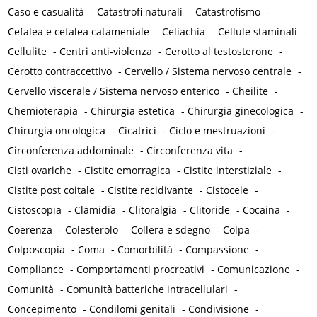
Caso e casualità
-
Catastrofi naturali
-
Catastrofismo
-
Cefalea e cefalea catameniale
-
Celiachia
-
Cellule staminali
-
Cellulite
-
Centri anti-violenza
-
Cerotto al testosterone
-
Cerotto contraccettivo
-
Cervello / Sistema nervoso centrale
-
Cervello viscerale / Sistema nervoso enterico
-
Cheilite
-
Chemioterapia
-
Chirurgia estetica
-
Chirurgia ginecologica
-
Chirurgia oncologica
-
Cicatrici
-
Ciclo e mestruazioni
-
Circonferenza addominale
-
Circonferenza vita
-
Cisti ovariche
-
Cistite emorragica
-
Cistite interstiziale
-
Cistite post coitale
-
Cistite recidivante
-
Cistocele
-
Cistoscopia
-
Clamidia
-
Clitoralgia
-
Clitoride
-
Cocaina
-
Coerenza
-
Colesterolo
-
Collera e sdegno
-
Colpa
-
Colposcopia
-
Coma
-
Comorbilità
-
Compassione
-
Compliance
-
Comportamenti procreativi
-
Comunicazione
-
Comunità
-
Comunità batteriche intracellulari
-
Concepimento
-
Condilomi genitali
-
Condivisione
-