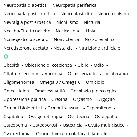
Neuropatia diabetica
-
Neuropatia periferica
-
Neuropatia post-erpetica
-
Neuroplasticità
-
Neurotropismo
-
Nevralgia post erpetica
-
Nichilismo
-
Nicturia
-
Nocebo/Effetto nocebo
-
Nocicezione
-
Noia
-
Nomegestrolo acetato
-
Nonviolenza
-
Noradrenalina
-
Noretisterone acetato
-
Nostalgia
-
Nutrizione artificiale
O
Obesità
-
Obiezione di coscienza
-
Oblio
-
Odio
-
Olfatto / Feromoni / Anosmia
-
Oli essenziali e aromaterapia
-
Oligomenorrea
-
Omega 3 / Omega 6
-
Omicidio
-
Omocisteina
-
Omosessualità
-
Oncologia ginecologica
-
Oppressione politica
-
Orexina
-
Orgasmo
-
Orgoglio
-
Ormoni bioidentici
-
Ormoni sessuali
-
Ospemifene
-
Ospitalità
-
Ossigenoterapia
-
Ossitocina
-
Osteopatia
-
Osteopenia
-
Osteoporosi
-
Ostetricia
-
Ovaio multicistico
-
Ovariectomia
-
Ovariectomia profilattica bilaterale
-