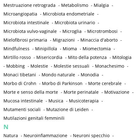
Mestruazione retrograda
-
Metabolismo
-
Mialgia
-
Microangiopatia
-
Microbiota endometriale
-
Microbiota intestinale
-
Microbiota urinario
-
Microbiota vulvo-vaginale
-
Microglia
-
Microtrombosi
-
Mielofibrosi primaria
-
Migrazioni
-
Minaccia d'aborto
-
Mindfulness
-
Minipillola
-
Mioma
-
Miomectomia
-
Mirtillo rosso
-
Misericordia
-
Mito della potenza
-
Mitologia
-
Mobbing
-
Molestie
-
Molestie sessuali
-
Monachesimo
-
Monaci tibetani
-
Mondo naturale
-
Monodia
-
Morbo di Crohn
-
Morbo di Parkinson
-
Morte cerebrale
-
Morte e senso della morte
-
Morte perinatale
-
Motivazione
-
Mucosa intestinale
-
Musica
-
Musicoterapia
-
Mutamenti sociali
-
Mutazione di Leiden
-
Mutilazioni genitali femminili
N
Natura
-
Neuroinfiammazione
-
Neuroni specchio
-