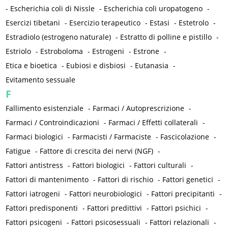
-
Escherichia coli di Nissle
-
Escherichia coli uropatogeno
-
Esercizi tibetani
-
Esercizio terapeutico
-
Estasi
-
Estetrolo
-
Estradiolo (estrogeno naturale)
-
Estratto di polline e pistillo
-
Estriolo
-
Estroboloma
-
Estrogeni
-
Estrone
-
Etica e bioetica
-
Eubiosi e disbiosi
-
Eutanasia
-
Evitamento sessuale
F
Fallimento esistenziale
-
Farmaci / Autoprescrizione
-
Farmaci / Controindicazioni
-
Farmaci / Effetti collaterali
-
Farmaci biologici
-
Farmacisti / Farmaciste
-
Fascicolazione
-
Fatigue
-
Fattore di crescita dei nervi (NGF)
-
Fattori antistress
-
Fattori biologici
-
Fattori culturali
-
Fattori di mantenimento
-
Fattori di rischio
-
Fattori genetici
-
Fattori iatrogeni
-
Fattori neurobiologici
-
Fattori precipitanti
-
Fattori predisponenti
-
Fattori predittivi
-
Fattori psichici
-
Fattori psicogeni
-
Fattori psicosessuali
-
Fattori relazionali
-