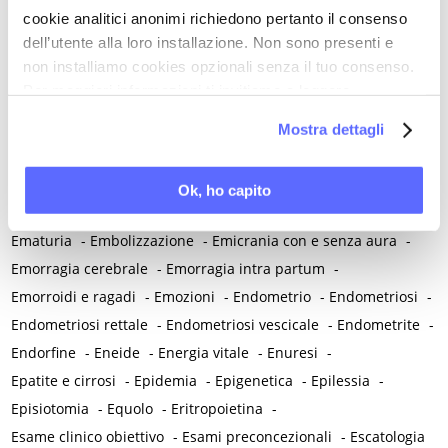
Dolore post operatorio
-
Dolore post parto
-
Dolore psicogeno
cookie analitici anonimi richiedono pertanto il consenso
dell’utente alla loro installazione. Non sono presenti e
-
Dolore somatico
-
Dolore viscerale
-
Dolore vulvare
-
non installiamo cookies opzionali senza il tuo consenso.
Dolore vulvare iatrogeno
-
Dopamina
-
Droghe
-
Per maggiori informazioni ti invitiamo a leggere
Drospirenone
la nostra
Cookie Policy
.
E
Mostra dettagli
Ebraismo
-
Eccitazione
-
Ecografia ostetrica
-
Ecosistema / Microbiota
-
Educazione
-
Educazione sessuale
Ok, ho capito
-
Efficacia contraccettiva
-
Elettroanalgesia
-
Emarginazione
-
Ematuria
-
Embolizzazione
-
Emicrania con e senza aura
-
Emorragia cerebrale
-
Emorragia intra partum
-
Emorroidi e ragadi
-
Emozioni
-
Endometrio
-
Endometriosi
-
Endometriosi rettale
-
Endometriosi vescicale
-
Endometrite
-
Endorfine
-
Eneide
-
Energia vitale
-
Enuresi
-
Epatite e cirrosi
-
Epidemia
-
Epigenetica
-
Epilessia
-
Episiotomia
-
Equolo
-
Eritropoietina
-
Esame clinico obiettivo
-
Esami preconcezionali
-
Escatologia