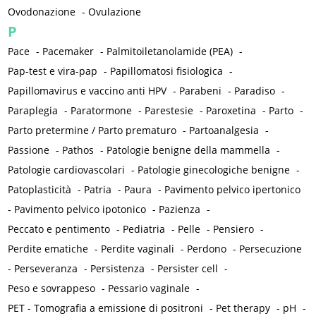
Ovodonazione
-
Ovulazione
P
Pace
-
Pacemaker
-
Palmitoiletanolamide (PEA)
-
Pap-test e vira-pap
-
Papillomatosi fisiologica
-
Papillomavirus e vaccino anti HPV
-
Parabeni
-
Paradiso
-
Paraplegia
-
Paratormone
-
Parestesie
-
Paroxetina
-
Parto
-
Parto pretermine / Parto prematuro
-
Partoanalgesia
-
Passione
-
Pathos
-
Patologie benigne della mammella
-
Patologie cardiovascolari
-
Patologie ginecologiche benigne
-
Patoplasticità
-
Patria
-
Paura
-
Pavimento pelvico ipertonico
-
Pavimento pelvico ipotonico
-
Pazienza
-
Peccato e pentimento
-
Pediatria
-
Pelle
-
Pensiero
-
Perdite ematiche
-
Perdite vaginali
-
Perdono
-
Persecuzione
-
Perseveranza
-
Persistenza
-
Persister cell
-
Peso e sovrappeso
-
Pessario vaginale
-
PET - Tomografia a emissione di positroni
-
Pet therapy
-
pH
-