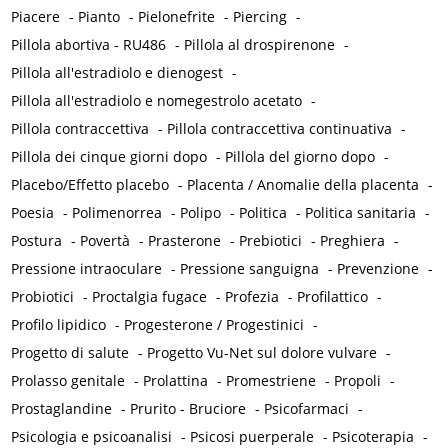
Piacere
-
Pianto
-
Pielonefrite
-
Piercing
-
Pillola abortiva - RU486
-
Pillola al drospirenone
-
Pillola all'estradiolo e dienogest
-
Pillola all'estradiolo e nomegestrolo acetato
-
Pillola contraccettiva
-
Pillola contraccettiva continuativa
-
Pillola dei cinque giorni dopo
-
Pillola del giorno dopo
-
Placebo/Effetto placebo
-
Placenta / Anomalie della placenta
-
Poesia
-
Polimenorrea
-
Polipo
-
Politica
-
Politica sanitaria
-
Postura
-
Povertà
-
Prasterone
-
Prebiotici
-
Preghiera
-
Pressione intraoculare
-
Pressione sanguigna
-
Prevenzione
-
Probiotici
-
Proctalgia fugace
-
Profezia
-
Profilattico
-
Profilo lipidico
-
Progesterone / Progestinici
-
Progetto di salute
-
Progetto Vu-Net sul dolore vulvare
-
Prolasso genitale
-
Prolattina
-
Promestriene
-
Propoli
-
Prostaglandine
-
Prurito - Bruciore
-
Psicofarmaci
-
Psicologia e psicoanalisi
-
Psicosi puerperale
-
Psicoterapia
-