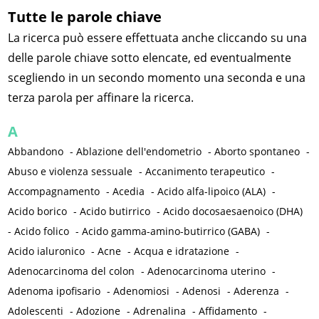
Tutte le parole chiave
La ricerca può essere effettuata anche cliccando su una
delle parole chiave sotto elencate, ed eventualmente
scegliendo in un secondo momento una seconda e una
terza parola per affinare la ricerca.
A
Abbandono
-
Ablazione dell'endometrio
-
Aborto spontaneo
-
Abuso e violenza sessuale
-
Accanimento terapeutico
-
Accompagnamento
-
Acedia
-
Acido alfa-lipoico (ALA)
-
Acido borico
-
Acido butirrico
-
Acido docosaesaenoico (DHA)
-
Acido folico
-
Acido gamma-amino-butirrico (GABA)
-
Acido ialuronico
-
Acne
-
Acqua e idratazione
-
Adenocarcinoma del colon
-
Adenocarcinoma uterino
-
Adenoma ipofisario
-
Adenomiosi
-
Adenosi
-
Aderenza
-
Adolescenti
-
Adozione
-
Adrenalina
-
Affidamento
-