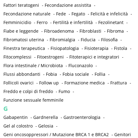
Fattori teratogeni
-
Fecondazione assistita
-
Fecondazione naturale
-
Fede
-
Fegato
-
Felicità e infelicità
-
Femminicidio
-
Ferro
-
Fertilità e infertilità
-
Fezolinetant
-
Fiabe e leggende
-
Fibroadenoma
-
Fibroblasti
-
Fibroma
-
Fibromatosi uterina
-
Fibromialgia
-
Fiducia
-
Filosofia
-
Finestra terapeutica
-
Fisiopatologia
-
Fisioterapia
-
Fistola
-
Fitocomplessi
-
Fitoestrogeni
-
Fitoterapici e integratori
-
Flora intestinale / Microbiota
-
Fluconazolo
-
Flussi abbondanti
-
Fobia
-
Fobia sociale
-
Follia
-
Follicoli ovarici
-
Follow up
-
Formazione medica
-
Frattura
-
Freddo e colpi di freddo
-
Fumo
-
Funzione sessuale femminile
G
Gabapentin
-
Gardnerella
-
Gastroenterologia
-
Gel al colostro
-
Gelosia
-
Geni oncosoppressori / Mutazione BRCA 1 e BRCA2
-
Genitori