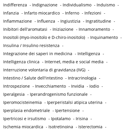
Indifferenza
-
Indignazione
-
Individualismo
-
Induismo
-
Infanzia
-
Infarto miocardico
-
Inferno
-
Infezioni
-
Infiammazione
-
Influenza
-
Ingiustizia
-
Ingratitudine
-
Inibitori dell'aromatasi
-
Iniziazione
-
Innamoramento
-
Inositoli (myo-inositolo e D-chiro-inositolo)
-
Inquinamento
-
Insulina / Insulino resistenza
-
Integrazione dei saperi in medicina
-
Intelligenza
-
Intelligenza clinica
-
Internet, media e social media
-
Interruzione volontaria di gravidanza (IVG)
-
Intestino / Salute dell'intestino
-
Intracrinologia
-
Introspezione
-
Invecchiamento
-
Invidia
-
Iodio
-
Iperalgesia
-
Iperandrogenismo funzionale
-
Iperomocisteinemia
-
Iperperistalsi atipica uterina
-
Iperplasia endometriale
-
Ipertensione
-
Ipertricosi e irsutismo
-
Ipotalamo
-
Irisina
-
Ischemia miocardica
-
Isotretinoina
-
Isterectomia
-