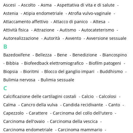
Ascesi
-
Ascolto
-
Asma
-
Aspettativa di vita e di salute
-
Astenia
-
Atipia endometriale
-
Atrofia vulvo-vaginale
-
Attaccamento affettivo
-
Attacco di panico
-
Attesa
-
Attività fisica
-
Attrazione
-
Autismo
-
Autocateterismo
-
Autorealizzazione
-
Autorità
-
Avvento
-
Avversione sessuale
B
Bazedoxifene
-
Bellezza
-
Bene
-
Benedizione
-
Biancospino
-
Bibbia
-
Biofeedback elettromiografico
-
Biofilm patogeni
-
Biopsia
-
Bioritmi
-
Blocco del ganglio impari
-
Buddhismo
-
Bulimia nervosa
-
Bulimia sessuale
C
Calcificazione delle cartilagini costali
-
Calcio
-
Calcolosi
-
Calma
-
Cancro della vulva
-
Candida recidivante
-
Canto
-
Capezzolo
-
Carattere
-
Carcinoma del collo dell'utero
-
Carcinoma dell'ovaio
-
Carcinoma della vescica
-
Carcinoma endometriale
-
Carcinoma mammario
-