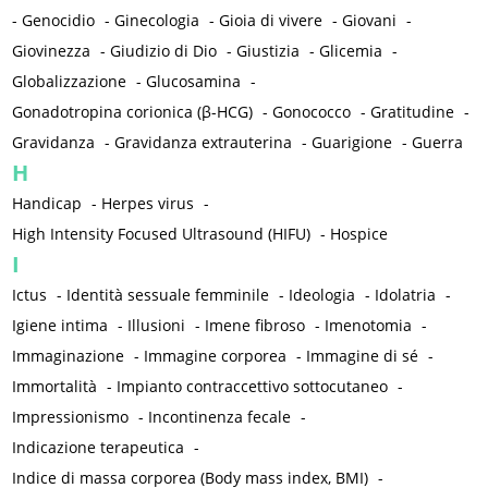
-
Genocidio
-
Ginecologia
-
Gioia di vivere
-
Giovani
-
Giovinezza
-
Giudizio di Dio
-
Giustizia
-
Glicemia
-
Globalizzazione
-
Glucosamina
-
Gonadotropina corionica (β-HCG)
-
Gonococco
-
Gratitudine
-
Gravidanza
-
Gravidanza extrauterina
-
Guarigione
-
Guerra
H
Handicap
-
Herpes virus
-
High Intensity Focused Ultrasound (HIFU)
-
Hospice
I
Ictus
-
Identità sessuale femminile
-
Ideologia
-
Idolatria
-
Igiene intima
-
Illusioni
-
Imene fibroso
-
Imenotomia
-
Immaginazione
-
Immagine corporea
-
Immagine di sé
-
Immortalità
-
Impianto contraccettivo sottocutaneo
-
Impressionismo
-
Incontinenza fecale
-
Indicazione terapeutica
-
Indice di massa corporea (Body mass index, BMI)
-