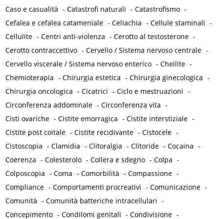
Caso e casualità
-
Catastrofi naturali
-
Catastrofismo
-
Cefalea e cefalea catameniale
-
Celiachia
-
Cellule staminali
-
Cellulite
-
Centri anti-violenza
-
Cerotto al testosterone
-
Cerotto contraccettivo
-
Cervello / Sistema nervoso centrale
-
Cervello viscerale / Sistema nervoso enterico
-
Cheilite
-
Chemioterapia
-
Chirurgia estetica
-
Chirurgia ginecologica
-
Chirurgia oncologica
-
Cicatrici
-
Ciclo e mestruazioni
-
Circonferenza addominale
-
Circonferenza vita
-
Cisti ovariche
-
Cistite emorragica
-
Cistite interstiziale
-
Cistite post coitale
-
Cistite recidivante
-
Cistocele
-
Cistoscopia
-
Clamidia
-
Clitoralgia
-
Clitoride
-
Cocaina
-
Coerenza
-
Colesterolo
-
Collera e sdegno
-
Colpa
-
Colposcopia
-
Coma
-
Comorbilità
-
Compassione
-
Compliance
-
Comportamenti procreativi
-
Comunicazione
-
Comunità
-
Comunità batteriche intracellulari
-
Concepimento
-
Condilomi genitali
-
Condivisione
-