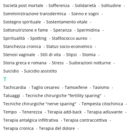
Società post mortale
-
Sofferenza
-
Solidarietà
-
Solitudine
-
Somministrazione transdermica
-
Sonno e sogni
-
Sostegno spirituale
-
Sostentamento vitale
-
Sottonutrizione e fame
-
Speranza
-
Spermidina
-
Spiritualità
-
Spotting
-
Stafilococco aureo
-
Stanchezza cronica
-
Status socio-economico
-
Stenosi vaginale
-
Stili di vita
-
Stipsi
-
Stomia
-
Storia greca e romana
-
Stress
-
Sudorazioni notturne
-
Suicidio
-
Suicidio assistito
T
Tachicardia
-
Taglio cesareo
-
Tamoxifene
-
Taoismo
-
Tatuaggi
-
Tecniche chirurgiche "fertility sparing"
-
Tecniche chirurgiche "nerve sparing"
-
Tempesta citochinica
-
Tempo
-
Tenerezza
-
Terapia add-back
-
Terapia adiuvante
-
Terapia antalgica infiltrativa
-
Terapia contraccettiva
-
Terapia cronica
-
Terapia del dolore
-