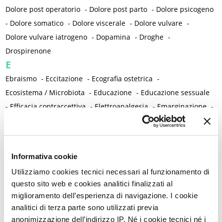
Dolore post operatorio
-
Dolore post parto
-
Dolore psicogeno
-
Dolore somatico
-
Dolore viscerale
-
Dolore vulvare
-
Dolore vulvare iatrogeno
-
Dopamina
-
Droghe
-
Drospirenone
E
Ebraismo
-
Eccitazione
-
Ecografia ostetrica
-
Ecosistema / Microbiota
-
Educazione
-
Educazione sessuale
-
Efficacia contraccettiva
-
Elettroanalgesia
-
Emarginazione
-
Ematuria
-
Embolizzazione
-
Emicrania con e senza aura
-
Emorragia cerebrale
-
Emorragia intra partum
-
Emorroidi e ragadi
-
Emozioni
-
Endometrio
-
Endometriosi
-
Informativa cookie
Endometriosi rettale
-
Endometriosi vescicale
-
Endometrite
-
Utilizziamo cookies tecnici necessari al funzionamento di
Endorfine
-
Eneide
-
Energia vitale
-
Enuresi
-
questo sito web e cookies analitici finalizzati al
Epatite e cirrosi
-
Epidemia
-
Epigenetica
-
Epilessia
-
miglioramento dell’esperienza di navigazione. I cookie
Episiotomia
-
Equolo
-
Eritropoietina
-
analitici di terza parte sono utilizzati previa
Esame clinico obiettivo
-
Esami preconcezionali
-
Escatologia
anonimizzazione dell’indirizzo IP. Né i cookie tecnici né i