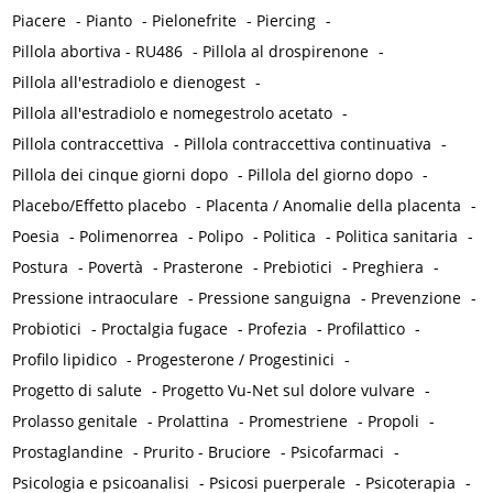
Piacere
-
Pianto
-
Pielonefrite
-
Piercing
-
Pillola abortiva - RU486
-
Pillola al drospirenone
-
Pillola all'estradiolo e dienogest
-
Pillola all'estradiolo e nomegestrolo acetato
-
Pillola contraccettiva
-
Pillola contraccettiva continuativa
-
Pillola dei cinque giorni dopo
-
Pillola del giorno dopo
-
Placebo/Effetto placebo
-
Placenta / Anomalie della placenta
-
Poesia
-
Polimenorrea
-
Polipo
-
Politica
-
Politica sanitaria
-
Postura
-
Povertà
-
Prasterone
-
Prebiotici
-
Preghiera
-
Pressione intraoculare
-
Pressione sanguigna
-
Prevenzione
-
Probiotici
-
Proctalgia fugace
-
Profezia
-
Profilattico
-
Profilo lipidico
-
Progesterone / Progestinici
-
Progetto di salute
-
Progetto Vu-Net sul dolore vulvare
-
Prolasso genitale
-
Prolattina
-
Promestriene
-
Propoli
-
Prostaglandine
-
Prurito - Bruciore
-
Psicofarmaci
-
Psicologia e psicoanalisi
-
Psicosi puerperale
-
Psicoterapia
-