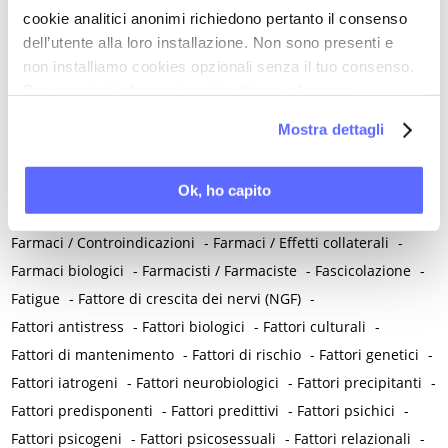
-
Escherichia coli di Nissle
-
Escherichia coli uropatogeno
-
cookie analitici anonimi richiedono pertanto il consenso
dell’utente alla loro installazione. Non sono presenti e
Esercizi tibetani
-
Esercizio terapeutico
-
Estasi
-
Estetrolo
-
non installiamo cookies opzionali senza il tuo consenso.
Estradiolo (estrogeno naturale)
-
Estratto di polline e pistillo
-
Per maggiori informazioni ti invitiamo a leggere
Estriolo
-
Estroboloma
-
Estrogeni
-
Estrone
-
la nostra
Cookie Policy
.
Mostra dettagli
Etica e bioetica
-
Eubiosi e disbiosi
-
Eutanasia
-
Evitamento sessuale
F
Ok, ho capito
Fallimento esistenziale
-
Farmaci / Autoprescrizione
-
Farmaci / Controindicazioni
-
Farmaci / Effetti collaterali
-
Farmaci biologici
-
Farmacisti / Farmaciste
-
Fascicolazione
-
Fatigue
-
Fattore di crescita dei nervi (NGF)
-
Fattori antistress
-
Fattori biologici
-
Fattori culturali
-
Fattori di mantenimento
-
Fattori di rischio
-
Fattori genetici
-
Fattori iatrogeni
-
Fattori neurobiologici
-
Fattori precipitanti
-
Fattori predisponenti
-
Fattori predittivi
-
Fattori psichici
-
Fattori psicogeni
-
Fattori psicosessuali
-
Fattori relazionali
-