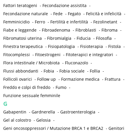
Fattori teratogeni
-
Fecondazione assistita
-
Fecondazione naturale
-
Fede
-
Fegato
-
Felicità e infelicità
-
Femminicidio
-
Ferro
-
Fertilità e infertilità
-
Fezolinetant
-
Fiabe e leggende
-
Fibroadenoma
-
Fibroblasti
-
Fibroma
-
Fibromatosi uterina
-
Fibromialgia
-
Fiducia
-
Filosofia
-
Finestra terapeutica
-
Fisiopatologia
-
Fisioterapia
-
Fistola
-
Fitocomplessi
-
Fitoestrogeni
-
Fitoterapici e integratori
-
Flora intestinale / Microbiota
-
Fluconazolo
-
Flussi abbondanti
-
Fobia
-
Fobia sociale
-
Follia
-
Follicoli ovarici
-
Follow up
-
Formazione medica
-
Frattura
-
Freddo e colpi di freddo
-
Fumo
-
Funzione sessuale femminile
G
Gabapentin
-
Gardnerella
-
Gastroenterologia
-
Gel al colostro
-
Gelosia
-
Geni oncosoppressori / Mutazione BRCA 1 e BRCA2
-
Genitori