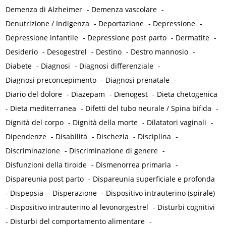
Demenza di Alzheimer
-
Demenza vascolare
-
Denutrizione / Indigenza
-
Deportazione
-
Depressione
-
Depressione infantile
-
Depressione post parto
-
Dermatite
-
Desiderio
-
Desogestrel
-
Destino
-
Destro mannosio
-
Diabete
-
Diagnosi
-
Diagnosi differenziale
-
Diagnosi preconcepimento
-
Diagnosi prenatale
-
Diario del dolore
-
Diazepam
-
Dienogest
-
Dieta chetogenica
-
Dieta mediterranea
-
Difetti del tubo neurale / Spina bifida
-
Dignità del corpo
-
Dignità della morte
-
Dilatatori vaginali
-
Dipendenze
-
Disabilità
-
Dischezia
-
Disciplina
-
Discriminazione
-
Discriminazione di genere
-
Disfunzioni della tiroide
-
Dismenorrea primaria
-
Dispareunia post parto
-
Dispareunia superficiale e profonda
-
Dispepsia
-
Disperazione
-
Dispositivo intrauterino (spirale)
-
Dispositivo intrauterino al levonorgestrel
-
Disturbi cognitivi
-
Disturbi del comportamento alimentare
-