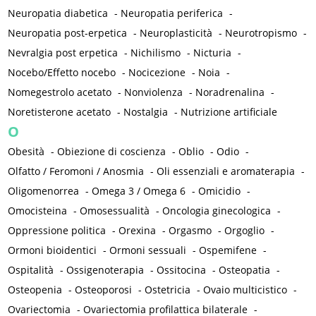
Neuropatia diabetica
-
Neuropatia periferica
-
Neuropatia post-erpetica
-
Neuroplasticità
-
Neurotropismo
-
Nevralgia post erpetica
-
Nichilismo
-
Nicturia
-
Nocebo/Effetto nocebo
-
Nocicezione
-
Noia
-
Nomegestrolo acetato
-
Nonviolenza
-
Noradrenalina
-
Noretisterone acetato
-
Nostalgia
-
Nutrizione artificiale
O
Obesità
-
Obiezione di coscienza
-
Oblio
-
Odio
-
Olfatto / Feromoni / Anosmia
-
Oli essenziali e aromaterapia
-
Oligomenorrea
-
Omega 3 / Omega 6
-
Omicidio
-
Omocisteina
-
Omosessualità
-
Oncologia ginecologica
-
Oppressione politica
-
Orexina
-
Orgasmo
-
Orgoglio
-
Ormoni bioidentici
-
Ormoni sessuali
-
Ospemifene
-
Ospitalità
-
Ossigenoterapia
-
Ossitocina
-
Osteopatia
-
Osteopenia
-
Osteoporosi
-
Ostetricia
-
Ovaio multicistico
-
Ovariectomia
-
Ovariectomia profilattica bilaterale
-