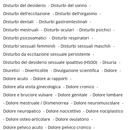
Disturbi del desiderio
-
Disturbi del sonno
-
Disturbi dell'eccitazione
-
Disturbi dell'orgasmo
-
Disturbi dentali
-
Disturbi gastrointestinali
-
Disturbi mestruali
-
Disturbi oculari
-
Disturbi psichici
-
Disturbi psicosomatici
-
Disturbi respiratori
-
Disturbi sessuali femminili
-
Disturbi sessuali maschili
-
Disturbo da eccitazione sessuale persistente
-
Disturbo del desiderio sessuale ipoattivo (HSDD)
-
Disuria
-
Diuretici
-
Diverticolite
-
Divulgazione scientifica
-
Dolore
-
Dolore acuto
-
Dolore ai rapporti
-
Dolore alla visita ginecologica
-
Dolore cronico
-
Dolore e bruciore vulvare
-
Dolore genitale
-
Dolore lombare
-
Dolore mestruale / Dismenorrea
-
Dolore neuromuscolare
-
Dolore neuropatico
-
Dolore nocicettivo
-
Dolore nociplastico
-
Dolore osteo-articolare
-
Dolore ovulatorio
-
Dolore pelvico acuto
-
Dolore pelvico cronico
-