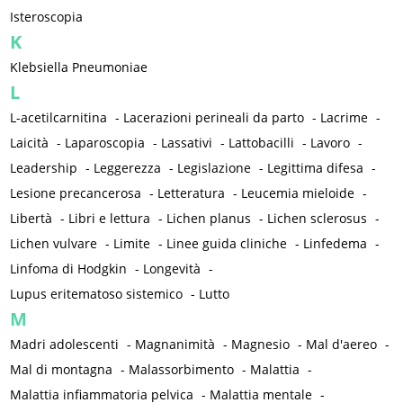
Isteroscopia
K
Klebsiella Pneumoniae
L
L-acetilcarnitina
-
Lacerazioni perineali da parto
-
Lacrime
-
Laicità
-
Laparoscopia
-
Lassativi
-
Lattobacilli
-
Lavoro
-
Leadership
-
Leggerezza
-
Legislazione
-
Legittima difesa
-
Lesione precancerosa
-
Letteratura
-
Leucemia mieloide
-
Libertà
-
Libri e lettura
-
Lichen planus
-
Lichen sclerosus
-
Lichen vulvare
-
Limite
-
Linee guida cliniche
-
Linfedema
-
Linfoma di Hodgkin
-
Longevità
-
Lupus eritematoso sistemico
-
Lutto
M
Madri adolescenti
-
Magnanimità
-
Magnesio
-
Mal d'aereo
-
Mal di montagna
-
Malassorbimento
-
Malattia
-
Malattia infiammatoria pelvica
-
Malattia mentale
-