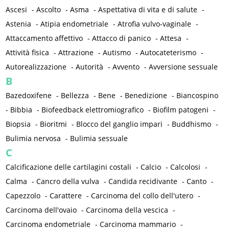
Ascesi
-
Ascolto
-
Asma
-
Aspettativa di vita e di salute
-
Astenia
-
Atipia endometriale
-
Atrofia vulvo-vaginale
-
Attaccamento affettivo
-
Attacco di panico
-
Attesa
-
Attività fisica
-
Attrazione
-
Autismo
-
Autocateterismo
-
Autorealizzazione
-
Autorità
-
Avvento
-
Avversione sessuale
B
Bazedoxifene
-
Bellezza
-
Bene
-
Benedizione
-
Biancospino
-
Bibbia
-
Biofeedback elettromiografico
-
Biofilm patogeni
-
Biopsia
-
Bioritmi
-
Blocco del ganglio impari
-
Buddhismo
-
Bulimia nervosa
-
Bulimia sessuale
C
Calcificazione delle cartilagini costali
-
Calcio
-
Calcolosi
-
Calma
-
Cancro della vulva
-
Candida recidivante
-
Canto
-
Capezzolo
-
Carattere
-
Carcinoma del collo dell'utero
-
Carcinoma dell'ovaio
-
Carcinoma della vescica
-
Carcinoma endometriale
-
Carcinoma mammario
-