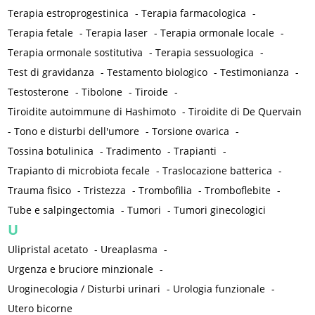
Terapia estroprogestinica
-
Terapia farmacologica
-
Terapia fetale
-
Terapia laser
-
Terapia ormonale locale
-
Terapia ormonale sostitutiva
-
Terapia sessuologica
-
Test di gravidanza
-
Testamento biologico
-
Testimonianza
-
Testosterone
-
Tibolone
-
Tiroide
-
Tiroidite autoimmune di Hashimoto
-
Tiroidite di De Quervain
-
Tono e disturbi dell'umore
-
Torsione ovarica
-
Tossina botulinica
-
Tradimento
-
Trapianti
-
Trapianto di microbiota fecale
-
Traslocazione batterica
-
Trauma fisico
-
Tristezza
-
Trombofilia
-
Tromboflebite
-
Tube e salpingectomia
-
Tumori
-
Tumori ginecologici
U
Ulipristal acetato
-
Ureaplasma
-
Urgenza e bruciore minzionale
-
Uroginecologia / Disturbi urinari
-
Urologia funzionale
-
Utero bicorne