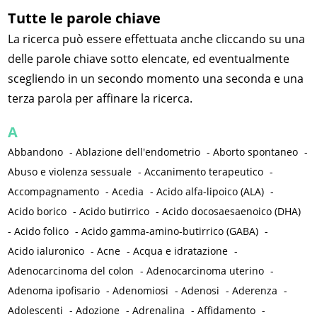
Tutte le parole chiave
La ricerca può essere effettuata anche cliccando su una
delle parole chiave sotto elencate, ed eventualmente
scegliendo in un secondo momento una seconda e una
terza parola per affinare la ricerca.
A
Abbandono
-
Ablazione dell'endometrio
-
Aborto spontaneo
-
Abuso e violenza sessuale
-
Accanimento terapeutico
-
Accompagnamento
-
Acedia
-
Acido alfa-lipoico (ALA)
-
Acido borico
-
Acido butirrico
-
Acido docosaesaenoico (DHA)
-
Acido folico
-
Acido gamma-amino-butirrico (GABA)
-
Acido ialuronico
-
Acne
-
Acqua e idratazione
-
Adenocarcinoma del colon
-
Adenocarcinoma uterino
-
Adenoma ipofisario
-
Adenomiosi
-
Adenosi
-
Aderenza
-
Adolescenti
-
Adozione
-
Adrenalina
-
Affidamento
-