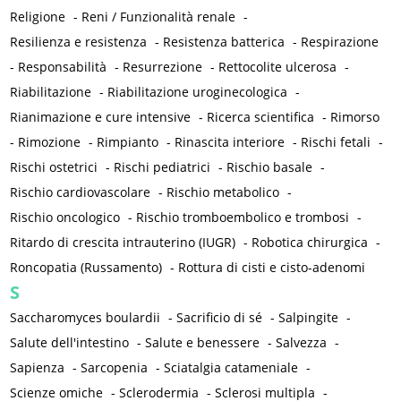
Religione
-
Reni / Funzionalità renale
-
Resilienza e resistenza
-
Resistenza batterica
-
Respirazione
-
Responsabilità
-
Resurrezione
-
Rettocolite ulcerosa
-
Riabilitazione
-
Riabilitazione uroginecologica
-
Rianimazione e cure intensive
-
Ricerca scientifica
-
Rimorso
-
Rimozione
-
Rimpianto
-
Rinascita interiore
-
Rischi fetali
-
Rischi ostetrici
-
Rischi pediatrici
-
Rischio basale
-
Rischio cardiovascolare
-
Rischio metabolico
-
Rischio oncologico
-
Rischio tromboembolico e trombosi
-
Ritardo di crescita intrauterino (IUGR)
-
Robotica chirurgica
-
Roncopatia (Russamento)
-
Rottura di cisti e cisto-adenomi
S
Saccharomyces boulardii
-
Sacrificio di sé
-
Salpingite
-
Salute dell'intestino
-
Salute e benessere
-
Salvezza
-
Sapienza
-
Sarcopenia
-
Sciatalgia catameniale
-
Scienze omiche
-
Sclerodermia
-
Sclerosi multipla
-