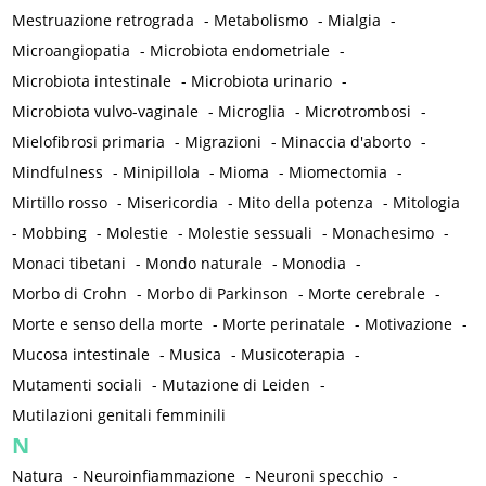
Mestruazione retrograda
-
Metabolismo
-
Mialgia
-
Microangiopatia
-
Microbiota endometriale
-
Microbiota intestinale
-
Microbiota urinario
-
Microbiota vulvo-vaginale
-
Microglia
-
Microtrombosi
-
Mielofibrosi primaria
-
Migrazioni
-
Minaccia d'aborto
-
Mindfulness
-
Minipillola
-
Mioma
-
Miomectomia
-
Mirtillo rosso
-
Misericordia
-
Mito della potenza
-
Mitologia
-
Mobbing
-
Molestie
-
Molestie sessuali
-
Monachesimo
-
Monaci tibetani
-
Mondo naturale
-
Monodia
-
Morbo di Crohn
-
Morbo di Parkinson
-
Morte cerebrale
-
Morte e senso della morte
-
Morte perinatale
-
Motivazione
-
Mucosa intestinale
-
Musica
-
Musicoterapia
-
Mutamenti sociali
-
Mutazione di Leiden
-
Mutilazioni genitali femminili
N
Natura
-
Neuroinfiammazione
-
Neuroni specchio
-