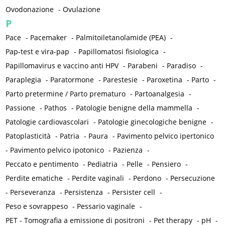
Ovodonazione
-
Ovulazione
P
Pace
-
Pacemaker
-
Palmitoiletanolamide (PEA)
-
Pap-test e vira-pap
-
Papillomatosi fisiologica
-
Papillomavirus e vaccino anti HPV
-
Parabeni
-
Paradiso
-
Paraplegia
-
Paratormone
-
Parestesie
-
Paroxetina
-
Parto
-
Parto pretermine / Parto prematuro
-
Partoanalgesia
-
Passione
-
Pathos
-
Patologie benigne della mammella
-
Patologie cardiovascolari
-
Patologie ginecologiche benigne
-
Patoplasticità
-
Patria
-
Paura
-
Pavimento pelvico ipertonico
-
Pavimento pelvico ipotonico
-
Pazienza
-
Peccato e pentimento
-
Pediatria
-
Pelle
-
Pensiero
-
Perdite ematiche
-
Perdite vaginali
-
Perdono
-
Persecuzione
-
Perseveranza
-
Persistenza
-
Persister cell
-
Peso e sovrappeso
-
Pessario vaginale
-
PET - Tomografia a emissione di positroni
-
Pet therapy
-
pH
-