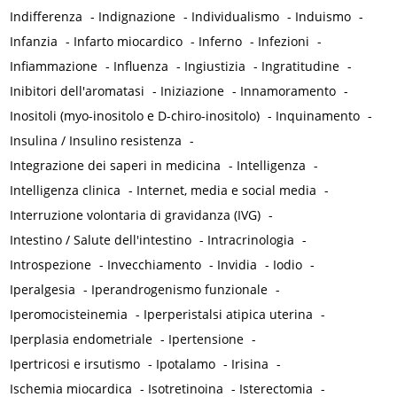
Indifferenza
-
Indignazione
-
Individualismo
-
Induismo
-
Infanzia
-
Infarto miocardico
-
Inferno
-
Infezioni
-
Infiammazione
-
Influenza
-
Ingiustizia
-
Ingratitudine
-
Inibitori dell'aromatasi
-
Iniziazione
-
Innamoramento
-
Inositoli (myo-inositolo e D-chiro-inositolo)
-
Inquinamento
-
Insulina / Insulino resistenza
-
Integrazione dei saperi in medicina
-
Intelligenza
-
Intelligenza clinica
-
Internet, media e social media
-
Interruzione volontaria di gravidanza (IVG)
-
Intestino / Salute dell'intestino
-
Intracrinologia
-
Introspezione
-
Invecchiamento
-
Invidia
-
Iodio
-
Iperalgesia
-
Iperandrogenismo funzionale
-
Iperomocisteinemia
-
Iperperistalsi atipica uterina
-
Iperplasia endometriale
-
Ipertensione
-
Ipertricosi e irsutismo
-
Ipotalamo
-
Irisina
-
Ischemia miocardica
-
Isotretinoina
-
Isterectomia
-