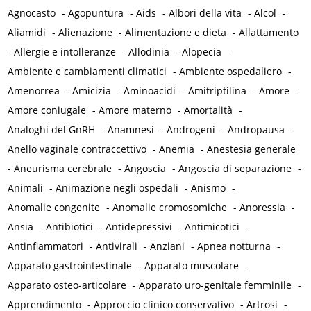
Agnocasto
-
Agopuntura
-
Aids
-
Albori della vita
-
Alcol
-
Aliamidi
-
Alienazione
-
Alimentazione e dieta
-
Allattamento
-
Allergie e intolleranze
-
Allodinia
-
Alopecia
-
Ambiente e cambiamenti climatici
-
Ambiente ospedaliero
-
Amenorrea
-
Amicizia
-
Aminoacidi
-
Amitriptilina
-
Amore
-
Amore coniugale
-
Amore materno
-
Amortalità
-
Analoghi del GnRH
-
Anamnesi
-
Androgeni
-
Andropausa
-
Anello vaginale contraccettivo
-
Anemia
-
Anestesia generale
-
Aneurisma cerebrale
-
Angoscia
-
Angoscia di separazione
-
Animali
-
Animazione negli ospedali
-
Anismo
-
Anomalie congenite
-
Anomalie cromosomiche
-
Anoressia
-
Ansia
-
Antibiotici
-
Antidepressivi
-
Antimicotici
-
Antinfiammatori
-
Antivirali
-
Anziani
-
Apnea notturna
-
Apparato gastrointestinale
-
Apparato muscolare
-
Apparato osteo-articolare
-
Apparato uro-genitale femminile
-
Apprendimento
-
Approccio clinico conservativo
-
Artrosi
-