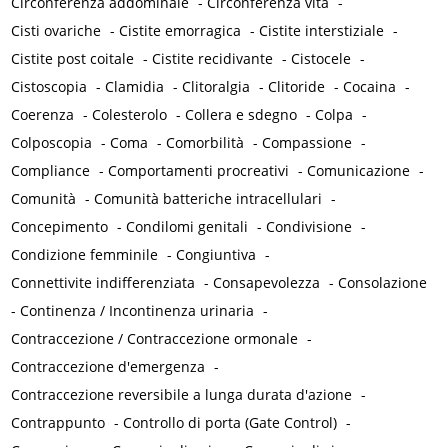
Circonferenza addominale
-
Circonferenza vita
-
Cisti ovariche
-
Cistite emorragica
-
Cistite interstiziale
-
Cistite post coitale
-
Cistite recidivante
-
Cistocele
-
Cistoscopia
-
Clamidia
-
Clitoralgia
-
Clitoride
-
Cocaina
-
Coerenza
-
Colesterolo
-
Collera e sdegno
-
Colpa
-
Colposcopia
-
Coma
-
Comorbilità
-
Compassione
-
Compliance
-
Comportamenti procreativi
-
Comunicazione
-
Comunità
-
Comunità batteriche intracellulari
-
Concepimento
-
Condilomi genitali
-
Condivisione
-
Condizione femminile
-
Congiuntiva
-
Connettivite indifferenziata
-
Consapevolezza
-
Consolazione
-
Continenza / Incontinenza urinaria
-
Contraccezione / Contraccezione ormonale
-
Contraccezione d'emergenza
-
Contraccezione reversibile a lunga durata d'azione
-
Contrappunto
-
Controllo di porta (Gate Control)
-