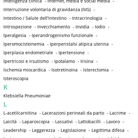
Intelligenza clinica
-
Internet, media e social media
-
Interruzione volontaria di gravidanza (IVG)
-
Intestino / Salute dell'intestino
-
Intracrinologia
-
Introspezione
-
Invecchiamento
-
Invidia
-
Iodio
-
Iperalgesia
-
Iperandrogenismo funzionale
-
Iperomocisteinemia
-
Iperperistalsi atipica uterina
-
Iperplasia endometriale
-
Ipertensione
-
Ipertricosi e irsutismo
-
Ipotalamo
-
Irisina
-
Ischemia miocardica
-
Isotretinoina
-
Isterectomia
-
Isteroscopia
K
Klebsiella Pneumoniae
L
L-acetilcarnitina
-
Lacerazioni perineali da parto
-
Lacrime
-
Laicità
-
Laparoscopia
-
Lassativi
-
Lattobacilli
-
Lavoro
-
Leadership
-
Leggerezza
-
Legislazione
-
Legittima difesa
-