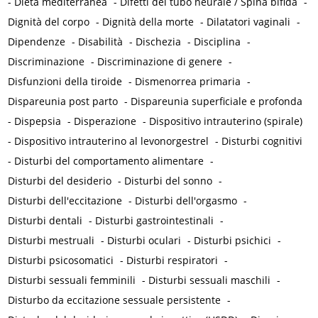
-
Dieta mediterranea
-
Difetti del tubo neurale / Spina bifida
-
Dignità del corpo
-
Dignità della morte
-
Dilatatori vaginali
-
Dipendenze
-
Disabilità
-
Dischezia
-
Disciplina
-
Discriminazione
-
Discriminazione di genere
-
Disfunzioni della tiroide
-
Dismenorrea primaria
-
Dispareunia post parto
-
Dispareunia superficiale e profonda
-
Dispepsia
-
Disperazione
-
Dispositivo intrauterino (spirale)
-
Dispositivo intrauterino al levonorgestrel
-
Disturbi cognitivi
-
Disturbi del comportamento alimentare
-
Disturbi del desiderio
-
Disturbi del sonno
-
Disturbi dell'eccitazione
-
Disturbi dell'orgasmo
-
Disturbi dentali
-
Disturbi gastrointestinali
-
Disturbi mestruali
-
Disturbi oculari
-
Disturbi psichici
-
Disturbi psicosomatici
-
Disturbi respiratori
-
Disturbi sessuali femminili
-
Disturbi sessuali maschili
-
Disturbo da eccitazione sessuale persistente
-