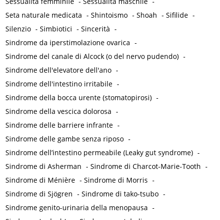
Sessualità femminile
-
Sessualità maschile
-
Seta naturale medicata
-
Shintoismo
-
Shoah
-
Sifilide
-
Silenzio
-
Simbiotici
-
Sincerità
-
Sindrome da iperstimolazione ovarica
-
Sindrome del canale di Alcock (o del nervo pudendo)
-
Sindrome dell'elevatore dell'ano
-
Sindrome dell'intestino irritabile
-
Sindrome della bocca urente (stomatopirosi)
-
Sindrome della vescica dolorosa
-
Sindrome delle barriere infrante
-
Sindrome delle gambe senza riposo
-
Sindrome dell’intestino permeabile (Leaky gut syndrome)
-
Sindrome di Asherman
-
Sindrome di Charcot-Marie-Tooth
-
Sindrome di Ménière
-
Sindrome di Morris
-
Sindrome di Sjögren
-
Sindrome di tako-tsubo
-
Sindrome genito-urinaria della menopausa
-