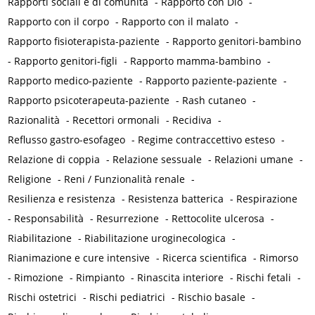
Rapporti sociali e di comunità
-
Rapporto con Dio
-
Rapporto con il corpo
-
Rapporto con il malato
-
Rapporto fisioterapista-paziente
-
Rapporto genitori-bambino
-
Rapporto genitori-figli
-
Rapporto mamma-bambino
-
Rapporto medico-paziente
-
Rapporto paziente-paziente
-
Rapporto psicoterapeuta-paziente
-
Rash cutaneo
-
Razionalità
-
Recettori ormonali
-
Recidiva
-
Reflusso gastro-esofageo
-
Regime contraccettivo esteso
-
Relazione di coppia
-
Relazione sessuale
-
Relazioni umane
-
Religione
-
Reni / Funzionalità renale
-
Resilienza e resistenza
-
Resistenza batterica
-
Respirazione
-
Responsabilità
-
Resurrezione
-
Rettocolite ulcerosa
-
Riabilitazione
-
Riabilitazione uroginecologica
-
Rianimazione e cure intensive
-
Ricerca scientifica
-
Rimorso
-
Rimozione
-
Rimpianto
-
Rinascita interiore
-
Rischi fetali
-
Rischi ostetrici
-
Rischi pediatrici
-
Rischio basale
-