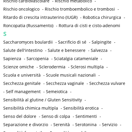
Rischio cardiovascolare
-
Rischio metabolico
-
Rischio oncologico
-
Rischio tromboembolico e trombosi
-
Ritardo di crescita intrauterino (IUGR)
-
Robotica chirurgica
-
Roncopatia (Russamento)
-
Rottura di cisti e cisto-adenomi
S
Saccharomyces boulardii
-
Sacrificio di sé
-
Salpingite
-
Salute dell'intestino
-
Salute e benessere
-
Salvezza
-
Sapienza
-
Sarcopenia
-
Sciatalgia catameniale
-
Scienze omiche
-
Sclerodermia
-
Sclerosi multipla
-
Scuola e università
-
Scuole musicali nazionali
-
Secchezza genitale
-
Secchezza vaginale
-
Secchezza vulvare
-
Self management
-
Semeiotica
-
Sensibilità al glutine / Gluten Sensitivity
-
Sensibilità chimica multipla
-
Sensibilità erotica
-
Senso del dolore
-
Senso di colpa
-
Sentimenti
-
Separazione e divorzio
-
Serenità
-
Serotonina
-
Servizio
-