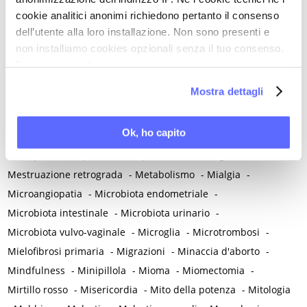
Matrimonio non consumato
-
Medicina
-
Medicina di genere
cookie analitici anonimi richiedono pertanto il consenso
-
Medicina di precisione
-
Medicina occidentale
-
dell’utente alla loro installazione. Non sono presenti e
Medicina rigenerativa
-
Medicina tradizionale cinese
-
non installiamo cookies opzionali senza il tuo consenso.
Medico di famiglia
-
Meditazione
-
Melanosi vulvare
-
Per maggiori informazioni ti invitiamo a leggere
Melatonina
-
Memoria
-
Memoria morale
-
la nostra
Cookie Policy
.
Mostra dettagli
Menarca e pubertà
-
Menopausa e premenopausa
-
Menopausa iatrogena
-
Menopausa precoce
-
Ok, ho capito
Menopausa temporanea preoperatoria
-
Menopausa temporanea terapeutica
-
Menzogna
-
Mestruazione retrograda
-
Metabolismo
-
Mialgia
-
Microangiopatia
-
Microbiota endometriale
-
Microbiota intestinale
-
Microbiota urinario
-
Microbiota vulvo-vaginale
-
Microglia
-
Microtrombosi
-
Mielofibrosi primaria
-
Migrazioni
-
Minaccia d'aborto
-
Mindfulness
-
Minipillola
-
Mioma
-
Miomectomia
-
Mirtillo rosso
-
Misericordia
-
Mito della potenza
-
Mitologia