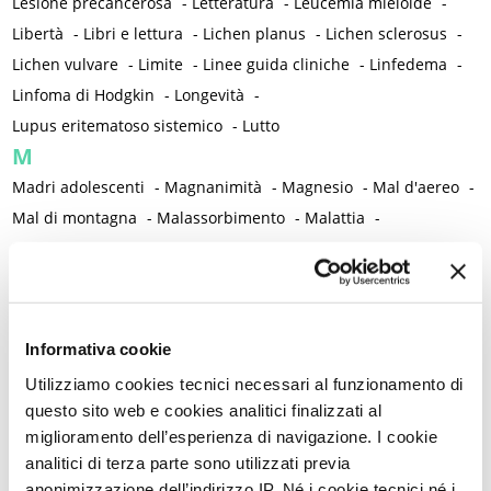
Lesione precancerosa
-
Letteratura
-
Leucemia mieloide
-
Libertà
-
Libri e lettura
-
Lichen planus
-
Lichen sclerosus
-
Lichen vulvare
-
Limite
-
Linee guida cliniche
-
Linfedema
-
Linfoma di Hodgkin
-
Longevità
-
Lupus eritematoso sistemico
-
Lutto
M
Madri adolescenti
-
Magnanimità
-
Magnesio
-
Mal d'aereo
-
Mal di montagna
-
Malassorbimento
-
Malattia
-
Malattia infiammatoria pelvica
-
Malattia mentale
-
Malattie autoimmuni
-
Malattie cromosomiche
-
Malattie genetiche
-
Malattie metaboliche
-
Malattie neurologiche
-
Malattie reumatiche
-
Informativa cookie
Malattie sessualmente trasmesse
-
Male
-
Malformazioni
-
Utilizziamo cookies tecnici necessari al funzionamento di
Malinconia
-
Martirio
-
Mascherina e distanziamento sociale
questo sito web e cookies analitici finalizzati al
-
Massaggio
-
Mastectomia profilattica bilaterale
-
Mastociti
-
miglioramento dell’esperienza di navigazione. I cookie
analitici di terza parte sono utilizzati previa
Mastodinia / Mastalgia
-
Mastopatia fibrocistica
-
Maternità
-
anonimizzazione dell’indirizzo IP. Né i cookie tecnici né i