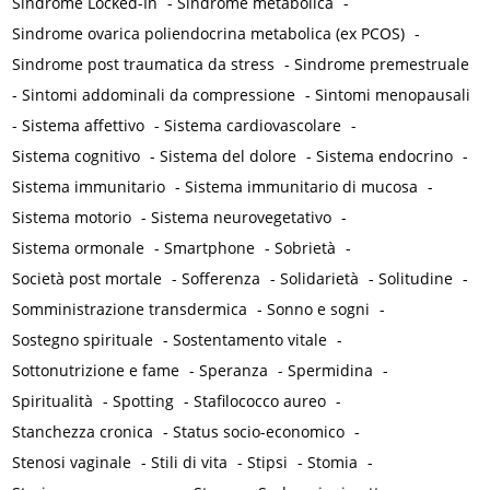
Sindrome Locked-In
-
Sindrome metabolica
-
Sindrome ovarica poliendocrina metabolica (ex PCOS)
-
Sindrome post traumatica da stress
-
Sindrome premestruale
-
Sintomi addominali da compressione
-
Sintomi menopausali
-
Sistema affettivo
-
Sistema cardiovascolare
-
Sistema cognitivo
-
Sistema del dolore
-
Sistema endocrino
-
Sistema immunitario
-
Sistema immunitario di mucosa
-
Sistema motorio
-
Sistema neurovegetativo
-
Sistema ormonale
-
Smartphone
-
Sobrietà
-
Società post mortale
-
Sofferenza
-
Solidarietà
-
Solitudine
-
Somministrazione transdermica
-
Sonno e sogni
-
Sostegno spirituale
-
Sostentamento vitale
-
Sottonutrizione e fame
-
Speranza
-
Spermidina
-
Spiritualità
-
Spotting
-
Stafilococco aureo
-
Stanchezza cronica
-
Status socio-economico
-
Stenosi vaginale
-
Stili di vita
-
Stipsi
-
Stomia
-