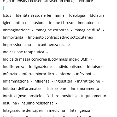
High Intensity Focused Ultrasound (HIFU)
-
Hospice
I
Ictus
-
Identità sessuale femminile
-
Ideologia
-
Idolatria
-
Igiene intima
-
Illusioni
-
Imene fibroso
-
Imenotomia
-
Immaginazione
-
Immagine corporea
-
Immagine di sé
-
Immortalità
-
Impianto contraccettivo sottocutaneo
-
Impressionismo
-
Incontinenza fecale
-
Indicazione terapeutica
-
Indice di massa corporea (Body mass index, BMI)
-
Indifferenza
-
Indignazione
-
Individualismo
-
Induismo
-
Infanzia
-
Infarto miocardico
-
Inferno
-
Infezioni
-
Infiammazione
-
Influenza
-
Ingiustizia
-
Ingratitudine
-
Inibitori dell'aromatasi
-
Iniziazione
-
Innamoramento
-
Inositoli (myo-inositolo e D-chiro-inositolo)
-
Inquinamento
-
Insulina / Insulino resistenza
-
Integrazione dei saperi in medicina
-
Intelligenza
-