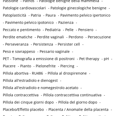
Passione
-
Pathos
-
Patologie benigne della mammella
-
Patologie cardiovascolari
-
Patologie ginecologiche benigne
-
Patoplasticità
-
Patria
-
Paura
-
Pavimento pelvico ipertonico
-
Pavimento pelvico ipotonico
-
Pazienza
-
Peccato e pentimento
-
Pediatria
-
Pelle
-
Pensiero
-
Perdite ematiche
-
Perdite vaginali
-
Perdono
-
Persecuzione
-
Perseveranza
-
Persistenza
-
Persister cell
-
Peso e sovrappeso
-
Pessario vaginale
-
PET - Tomografia a emissione di positroni
-
Pet therapy
-
pH
-
Piacere
-
Pianto
-
Pielonefrite
-
Piercing
-
Pillola abortiva - RU486
-
Pillola al drospirenone
-
Pillola all'estradiolo e dienogest
-
Pillola all'estradiolo e nomegestrolo acetato
-
Pillola contraccettiva
-
Pillola contraccettiva continuativa
-
Pillola dei cinque giorni dopo
-
Pillola del giorno dopo
-
Placebo/Effetto placebo
-
Placenta / Anomalie della placenta
-