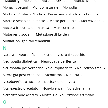
-
Mobbing
-
Molestie
-
Molestie sessuali
-
Monachesimo
-
Monaci tibetani
-
Mondo naturale
-
Monodia
-
Morbo di Crohn
-
Morbo di Parkinson
-
Morte cerebrale
-
Morte e senso della morte
-
Morte perinatale
-
Motivazione
-
Mucosa intestinale
-
Musica
-
Musicoterapia
-
Mutamenti sociali
-
Mutazione di Leiden
-
Mutilazioni genitali femminili
N
Natura
-
Neuroinfiammazione
-
Neuroni specchio
-
Neuropatia diabetica
-
Neuropatia periferica
-
Neuropatia post-erpetica
-
Neuroplasticità
-
Neurotropismo
-
Nevralgia post erpetica
-
Nichilismo
-
Nicturia
-
Nocebo/Effetto nocebo
-
Nocicezione
-
Noia
-
Nomegestrolo acetato
-
Nonviolenza
-
Noradrenalina
-
Noretisterone acetato
-
Nostalgia
-
Nutrizione artificiale
O