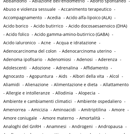
Abbandono
-
Ablazione dell'endometrio
-
Aborto spontaneo
-
Abuso e violenza sessuale
-
Accanimento terapeutico
-
Accompagnamento
-
Acedia
-
Acido alfa-lipoico (ALA)
-
Acido borico
-
Acido butirrico
-
Acido docosaesaenoico (DHA)
-
Acido folico
-
Acido gamma-amino-butirrico (GABA)
-
Acido ialuronico
-
Acne
-
Acqua e idratazione
-
Adenocarcinoma del colon
-
Adenocarcinoma uterino
-
Adenoma ipofisario
-
Adenomiosi
-
Adenosi
-
Aderenza
-
Adolescenti
-
Adozione
-
Adrenalina
-
Affidamento
-
Agnocasto
-
Agopuntura
-
Aids
-
Albori della vita
-
Alcol
-
Aliamidi
-
Alienazione
-
Alimentazione e dieta
-
Allattamento
-
Allergie e intolleranze
-
Allodinia
-
Alopecia
-
Ambiente e cambiamenti climatici
-
Ambiente ospedaliero
-
Amenorrea
-
Amicizia
-
Aminoacidi
-
Amitriptilina
-
Amore
-
Amore coniugale
-
Amore materno
-
Amortalità
-
Analoghi del GnRH
-
Anamnesi
-
Androgeni
-
Andropausa
-