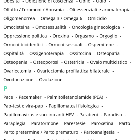
Obesità
-
Obiezione di coscienza
-
Oblio
-
Odio
-
Olfatto / Feromoni / Anosmia
-
Oli essenziali e aromaterapia
-
Oligomenorrea
-
Omega 3 / Omega 6
-
Omicidio
-
Omocisteina
-
Omosessualità
-
Oncologia ginecologica
-
Oppressione politica
-
Orexina
-
Orgasmo
-
Orgoglio
-
Ormoni bioidentici
-
Ormoni sessuali
-
Ospemifene
-
Ospitalità
-
Ossigenoterapia
-
Ossitocina
-
Osteopatia
-
Osteopenia
-
Osteoporosi
-
Ostetricia
-
Ovaio multicistico
-
Ovariectomia
-
Ovariectomia profilattica bilaterale
-
Ovodonazione
-
Ovulazione
P
Pace
-
Pacemaker
-
Palmitoiletanolamide (PEA)
-
Pap-test e vira-pap
-
Papillomatosi fisiologica
-
Papillomavirus e vaccino anti HPV
-
Parabeni
-
Paradiso
-
Paraplegia
-
Paratormone
-
Parestesie
-
Paroxetina
-
Parto
-
Parto pretermine / Parto prematuro
-
Partoanalgesia
-