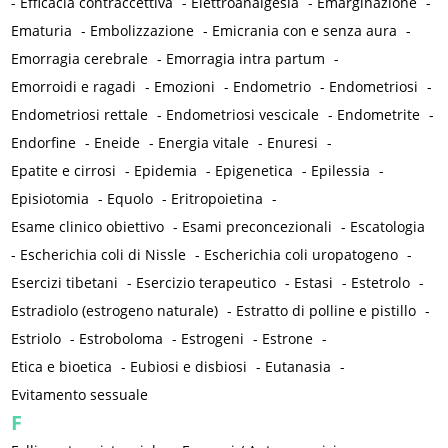
-
Efficacia contraccettiva
-
Elettroanalgesia
-
Emarginazione
-
Ematuria
-
Embolizzazione
-
Emicrania con e senza aura
-
Emorragia cerebrale
-
Emorragia intra partum
-
Emorroidi e ragadi
-
Emozioni
-
Endometrio
-
Endometriosi
-
Endometriosi rettale
-
Endometriosi vescicale
-
Endometrite
-
Endorfine
-
Eneide
-
Energia vitale
-
Enuresi
-
Epatite e cirrosi
-
Epidemia
-
Epigenetica
-
Epilessia
-
Episiotomia
-
Equolo
-
Eritropoietina
-
Esame clinico obiettivo
-
Esami preconcezionali
-
Escatologia
-
Escherichia coli di Nissle
-
Escherichia coli uropatogeno
-
Esercizi tibetani
-
Esercizio terapeutico
-
Estasi
-
Estetrolo
-
Estradiolo (estrogeno naturale)
-
Estratto di polline e pistillo
-
Estriolo
-
Estroboloma
-
Estrogeni
-
Estrone
-
Etica e bioetica
-
Eubiosi e disbiosi
-
Eutanasia
-
Evitamento sessuale
F