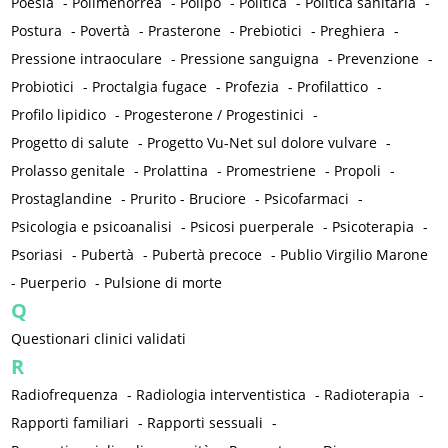
Poesia
-
Polimenorrea
-
Polipo
-
Politica
-
Politica sanitaria
-
Postura
-
Povertà
-
Prasterone
-
Prebiotici
-
Preghiera
-
Pressione intraoculare
-
Pressione sanguigna
-
Prevenzione
-
Probiotici
-
Proctalgia fugace
-
Profezia
-
Profilattico
-
Profilo lipidico
-
Progesterone / Progestinici
-
Progetto di salute
-
Progetto Vu-Net sul dolore vulvare
-
Prolasso genitale
-
Prolattina
-
Promestriene
-
Propoli
-
Prostaglandine
-
Prurito - Bruciore
-
Psicofarmaci
-
Psicologia e psicoanalisi
-
Psicosi puerperale
-
Psicoterapia
-
Psoriasi
-
Pubertà
-
Pubertà precoce
-
Publio Virgilio Marone
-
Puerperio
-
Pulsione di morte
Q
Questionari clinici validati
R
Radiofrequenza
-
Radiologia interventistica
-
Radioterapia
-
Rapporti familiari
-
Rapporti sessuali
-