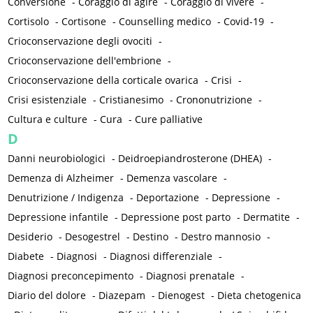
Conversione
-
Coraggio di agire
-
Coraggio di vivere
-
Cortisolo
-
Cortisone
-
Counselling medico
-
Covid-19
-
Crioconservazione degli ovociti
-
Crioconservazione dell'embrione
-
Crioconservazione della corticale ovarica
-
Crisi
-
Crisi esistenziale
-
Cristianesimo
-
Crononutrizione
-
Cultura e culture
-
Cura
-
Cure palliative
D
Danni neurobiologici
-
Deidroepiandrosterone (DHEA)
-
Demenza di Alzheimer
-
Demenza vascolare
-
Denutrizione / Indigenza
-
Deportazione
-
Depressione
-
Depressione infantile
-
Depressione post parto
-
Dermatite
-
Desiderio
-
Desogestrel
-
Destino
-
Destro mannosio
-
Diabete
-
Diagnosi
-
Diagnosi differenziale
-
Diagnosi preconcepimento
-
Diagnosi prenatale
-
Diario del dolore
-
Diazepam
-
Dienogest
-
Dieta chetogenica