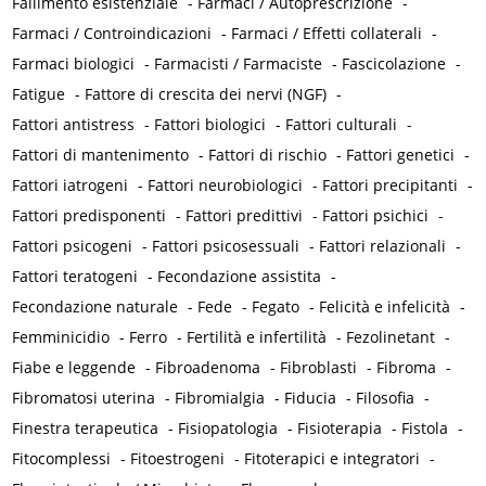
Fallimento esistenziale
-
Farmaci / Autoprescrizione
-
Farmaci / Controindicazioni
-
Farmaci / Effetti collaterali
-
Farmaci biologici
-
Farmacisti / Farmaciste
-
Fascicolazione
-
Fatigue
-
Fattore di crescita dei nervi (NGF)
-
Fattori antistress
-
Fattori biologici
-
Fattori culturali
-
Fattori di mantenimento
-
Fattori di rischio
-
Fattori genetici
-
Fattori iatrogeni
-
Fattori neurobiologici
-
Fattori precipitanti
-
Fattori predisponenti
-
Fattori predittivi
-
Fattori psichici
-
Fattori psicogeni
-
Fattori psicosessuali
-
Fattori relazionali
-
Fattori teratogeni
-
Fecondazione assistita
-
Fecondazione naturale
-
Fede
-
Fegato
-
Felicità e infelicità
-
Femminicidio
-
Ferro
-
Fertilità e infertilità
-
Fezolinetant
-
Fiabe e leggende
-
Fibroadenoma
-
Fibroblasti
-
Fibroma
-
Fibromatosi uterina
-
Fibromialgia
-
Fiducia
-
Filosofia
-
Finestra terapeutica
-
Fisiopatologia
-
Fisioterapia
-
Fistola
-
Fitocomplessi
-
Fitoestrogeni
-
Fitoterapici e integratori
-