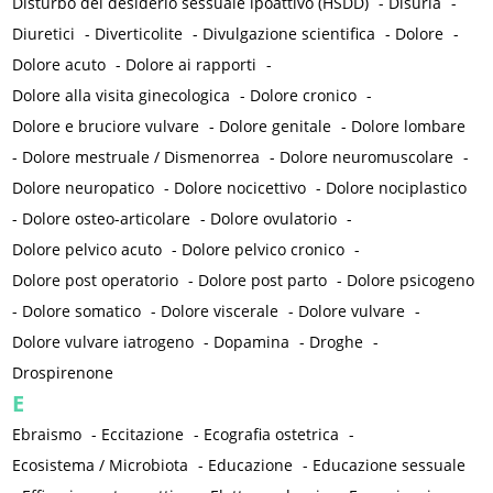
Disturbo del desiderio sessuale ipoattivo (HSDD)
-
Disuria
-
Diuretici
-
Diverticolite
-
Divulgazione scientifica
-
Dolore
-
Dolore acuto
-
Dolore ai rapporti
-
Dolore alla visita ginecologica
-
Dolore cronico
-
Dolore e bruciore vulvare
-
Dolore genitale
-
Dolore lombare
-
Dolore mestruale / Dismenorrea
-
Dolore neuromuscolare
-
Dolore neuropatico
-
Dolore nocicettivo
-
Dolore nociplastico
-
Dolore osteo-articolare
-
Dolore ovulatorio
-
Dolore pelvico acuto
-
Dolore pelvico cronico
-
Dolore post operatorio
-
Dolore post parto
-
Dolore psicogeno
-
Dolore somatico
-
Dolore viscerale
-
Dolore vulvare
-
Dolore vulvare iatrogeno
-
Dopamina
-
Droghe
-
Drospirenone
E
Ebraismo
-
Eccitazione
-
Ecografia ostetrica
-
Ecosistema / Microbiota
-
Educazione
-
Educazione sessuale