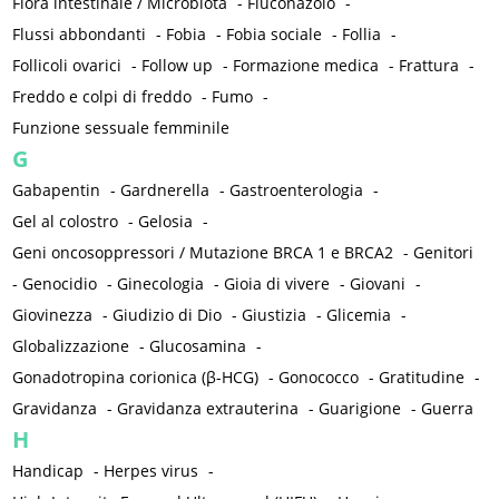
Flora intestinale / Microbiota
-
Fluconazolo
-
Flussi abbondanti
-
Fobia
-
Fobia sociale
-
Follia
-
Follicoli ovarici
-
Follow up
-
Formazione medica
-
Frattura
-
Freddo e colpi di freddo
-
Fumo
-
Funzione sessuale femminile
G
Gabapentin
-
Gardnerella
-
Gastroenterologia
-
Gel al colostro
-
Gelosia
-
Geni oncosoppressori / Mutazione BRCA 1 e BRCA2
-
Genitori
-
Genocidio
-
Ginecologia
-
Gioia di vivere
-
Giovani
-
Giovinezza
-
Giudizio di Dio
-
Giustizia
-
Glicemia
-
Globalizzazione
-
Glucosamina
-
Gonadotropina corionica (β-HCG)
-
Gonococco
-
Gratitudine
-
Gravidanza
-
Gravidanza extrauterina
-
Guarigione
-
Guerra
H
Handicap
-
Herpes virus
-