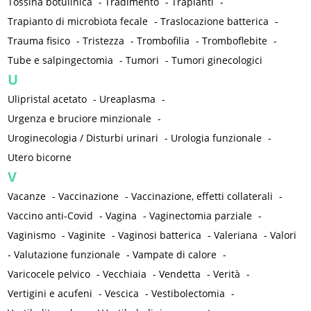
Tossina botulinica
-
Tradimento
-
Trapianti
-
Trapianto di microbiota fecale
-
Traslocazione batterica
-
Trauma fisico
-
Tristezza
-
Trombofilia
-
Tromboflebite
-
Tube e salpingectomia
-
Tumori
-
Tumori ginecologici
U
Ulipristal acetato
-
Ureaplasma
-
Urgenza e bruciore minzionale
-
Uroginecologia / Disturbi urinari
-
Urologia funzionale
-
Utero bicorne
V
Vacanze
-
Vaccinazione
-
Vaccinazione, effetti collaterali
-
Vaccino anti-Covid
-
Vagina
-
Vaginectomia parziale
-
Vaginismo
-
Vaginite
-
Vaginosi batterica
-
Valeriana
-
Valori
-
Valutazione funzionale
-
Vampate di calore
-
Varicocele pelvico
-
Vecchiaia
-
Vendetta
-
Verità
-
Vertigini e acufeni
-
Vescica
-
Vestibolectomia
-