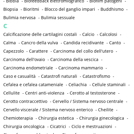
-
Bibbia
-
Biofeedback elettromiografico
-
Biofilm patogeni
-
Biopsia
-
Bioritmi
-
Blocco del ganglio impari
-
Buddhismo
-
Bulimia nervosa
-
Bulimia sessuale
C
Calcificazione delle cartilagini costali
-
Calcio
-
Calcolosi
-
Calma
-
Cancro della vulva
-
Candida recidivante
-
Canto
-
Capezzolo
-
Carattere
-
Carcinoma del collo dell'utero
-
Carcinoma dell'ovaio
-
Carcinoma della vescica
-
Carcinoma endometriale
-
Carcinoma mammario
-
Caso e casualità
-
Catastrofi naturali
-
Catastrofismo
-
Cefalea e cefalea catameniale
-
Celiachia
-
Cellule staminali
-
Cellulite
-
Centri anti-violenza
-
Cerotto al testosterone
-
Cerotto contraccettivo
-
Cervello / Sistema nervoso centrale
-
Cervello viscerale / Sistema nervoso enterico
-
Cheilite
-
Chemioterapia
-
Chirurgia estetica
-
Chirurgia ginecologica
-
Chirurgia oncologica
-
Cicatrici
-
Ciclo e mestruazioni
-