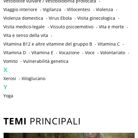
Vestibolite vulvare / Vestibolodinia provocata
-
Viaggio interiore
-
Vigilanza
-
Villocentesi
-
Violenza
-
Violenza domestica
-
Virus Ebola
-
Visita ginecologica
-
Visita medico-legale
-
Vissuto psicoemotivo
-
Vita e morte
-
Vita e senso della vita
-
Vitamina B12 e altre vitamine del gruppo B
-
Vitamina C
-
Vitamina D
-
Vitamina E
-
Vocazione
-
Voce
-
Volontariato
-
Vomito
-
Vulnerabilità genetica
X
Xerosi
-
Xiloglucano
Y
Yoga
TEMI
PRINCIPALI