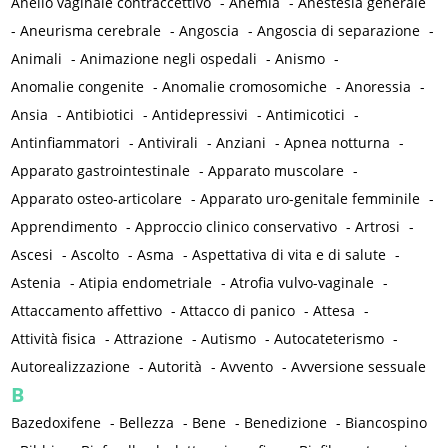
Anello vaginale contraccettivo
-
Anemia
-
Anestesia generale
-
Aneurisma cerebrale
-
Angoscia
-
Angoscia di separazione
-
Animali
-
Animazione negli ospedali
-
Anismo
-
Anomalie congenite
-
Anomalie cromosomiche
-
Anoressia
-
Ansia
-
Antibiotici
-
Antidepressivi
-
Antimicotici
-
Antinfiammatori
-
Antivirali
-
Anziani
-
Apnea notturna
-
Apparato gastrointestinale
-
Apparato muscolare
-
Apparato osteo-articolare
-
Apparato uro-genitale femminile
-
Apprendimento
-
Approccio clinico conservativo
-
Artrosi
-
Ascesi
-
Ascolto
-
Asma
-
Aspettativa di vita e di salute
-
Astenia
-
Atipia endometriale
-
Atrofia vulvo-vaginale
-
Attaccamento affettivo
-
Attacco di panico
-
Attesa
-
Attività fisica
-
Attrazione
-
Autismo
-
Autocateterismo
-
Autorealizzazione
-
Autorità
-
Avvento
-
Avversione sessuale
B
Bazedoxifene
-
Bellezza
-
Bene
-
Benedizione
-
Biancospino