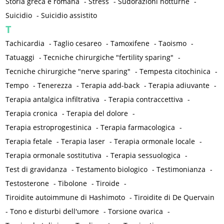
Storia greca e romana
-
Stress
-
Sudorazioni notturne
-
Suicidio
-
Suicidio assistito
T
Tachicardia
-
Taglio cesareo
-
Tamoxifene
-
Taoismo
-
Tatuaggi
-
Tecniche chirurgiche "fertility sparing"
-
Tecniche chirurgiche "nerve sparing"
-
Tempesta citochinica
-
Tempo
-
Tenerezza
-
Terapia add-back
-
Terapia adiuvante
-
Terapia antalgica infiltrativa
-
Terapia contraccettiva
-
Terapia cronica
-
Terapia del dolore
-
Terapia estroprogestinica
-
Terapia farmacologica
-
Terapia fetale
-
Terapia laser
-
Terapia ormonale locale
-
Terapia ormonale sostitutiva
-
Terapia sessuologica
-
Test di gravidanza
-
Testamento biologico
-
Testimonianza
-
Testosterone
-
Tibolone
-
Tiroide
-
Tiroidite autoimmune di Hashimoto
-
Tiroidite di De Quervain
-
Tono e disturbi dell'umore
-
Torsione ovarica
-