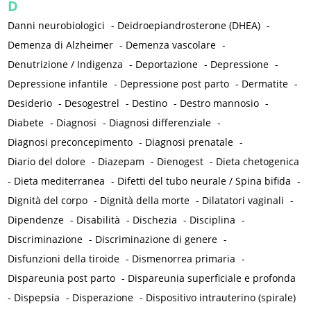
D
Danni neurobiologici
-
Deidroepiandrosterone (DHEA)
-
Demenza di Alzheimer
-
Demenza vascolare
-
Denutrizione / Indigenza
-
Deportazione
-
Depressione
-
Depressione infantile
-
Depressione post parto
-
Dermatite
-
Desiderio
-
Desogestrel
-
Destino
-
Destro mannosio
-
Diabete
-
Diagnosi
-
Diagnosi differenziale
-
Diagnosi preconcepimento
-
Diagnosi prenatale
-
Diario del dolore
-
Diazepam
-
Dienogest
-
Dieta chetogenica
-
Dieta mediterranea
-
Difetti del tubo neurale / Spina bifida
-
Dignità del corpo
-
Dignità della morte
-
Dilatatori vaginali
-
Dipendenze
-
Disabilità
-
Dischezia
-
Disciplina
-
Discriminazione
-
Discriminazione di genere
-
Disfunzioni della tiroide
-
Dismenorrea primaria
-
Dispareunia post parto
-
Dispareunia superficiale e profonda
-
Dispepsia
-
Disperazione
-
Dispositivo intrauterino (spirale)