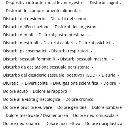
-
Dispositivo intrauterino al levonorgestrel
-
Disturbi cognitivi
-
Disturbi del comportamento alimentare
-
Disturbi del desiderio
-
Disturbi del sonno
-
Disturbi dell'eccitazione
-
Disturbi dell'orgasmo
-
Disturbi dentali
-
Disturbi gastrointestinali
-
Disturbi mestruali
-
Disturbi oculari
-
Disturbi psichici
-
Disturbi psicosomatici
-
Disturbi respiratori
-
Disturbi sessuali femminili
-
Disturbi sessuali maschili
-
Disturbo da eccitazione sessuale persistente
-
Disturbo del desiderio sessuale ipoattivo (HSDD)
-
Disuria
-
Diuretici
-
Diverticolite
-
Divulgazione scientifica
-
Dolore
-
Dolore acuto
-
Dolore ai rapporti
-
Dolore alla visita ginecologica
-
Dolore cronico
-
Dolore e bruciore vulvare
-
Dolore genitale
-
Dolore lombare
-
Dolore mestruale / Dismenorrea
-
Dolore neuromuscolare
-
Dolore neuropatico
-
Dolore nocicettivo
-
Dolore nociplastico