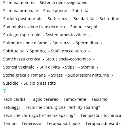
Sistema motorio
-
Sistema neurovegetativo
-
Sistema ormonale
-
Smartphone
-
Sobrietà
-
Società post mortale
-
Sofferenza
-
Solidarietà
-
Solitudine
-
Somministrazione transdermica
-
Sonno e sogni
-
Sostegno spirituale
-
Sostentamento vitale
-
Sottonutrizione e fame
-
Speranza
-
Spermidina
-
Spiritualità
-
Spotting
-
Stafilococco aureo
-
Stanchezza cronica
-
Status socio-economico
-
Stenosi vaginale
-
Stili di vita
-
Stipsi
-
Stomia
-
Storia greca e romana
-
Stress
-
Sudorazioni notturne
-
Suicidio
-
Suicidio assistito
T
Tachicardia
-
Taglio cesareo
-
Tamoxifene
-
Taoismo
-
Tatuaggi
-
Tecniche chirurgiche "fertility sparing"
-
Tecniche chirurgiche "nerve sparing"
-
Tempesta citochinica
-
Tempo
-
Tenerezza
-
Terapia add-back
-
Terapia adiuvante
-