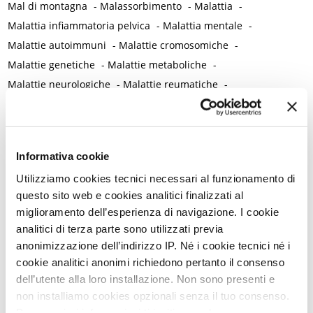
Mal di montagna
-
Malassorbimento
-
Malattia
-
Malattia infiammatoria pelvica
-
Malattia mentale
-
Malattie autoimmuni
-
Malattie cromosomiche
-
Malattie genetiche
-
Malattie metaboliche
-
Malattie neurologiche
-
Malattie reumatiche
-
Malattie sessualmente trasmesse
-
Male
-
Malformazioni
-
Malinconia
-
Martirio
-
Mascherina e distanziamento sociale
-
Massaggio
-
Mastectomia profilattica bilaterale
-
Mastociti
-
Informativa cookie
Mastodinia / Mastalgia
-
Mastopatia fibrocistica
-
Maternità
-
Utilizziamo cookies tecnici necessari al funzionamento di
Matrimonio non consumato
-
Medicina
-
Medicina di genere
questo sito web e cookies analitici finalizzati al
-
Medicina di precisione
-
Medicina occidentale
-
miglioramento dell’esperienza di navigazione. I cookie
Medicina rigenerativa
-
Medicina tradizionale cinese
-
analitici di terza parte sono utilizzati previa
Medico di famiglia
-
Meditazione
-
Melanosi vulvare
-
anonimizzazione dell’indirizzo IP. Né i cookie tecnici né i
Melatonina
-
Memoria
-
Memoria morale
-
cookie analitici anonimi richiedono pertanto il consenso
dell’utente alla loro installazione. Non sono presenti e
Menarca e pubertà
-
Menopausa e premenopausa
-
non installiamo cookies opzionali senza il tuo consenso.
Menopausa iatrogena
-
Menopausa precoce
-
Per maggiori informazioni ti invitiamo a leggere