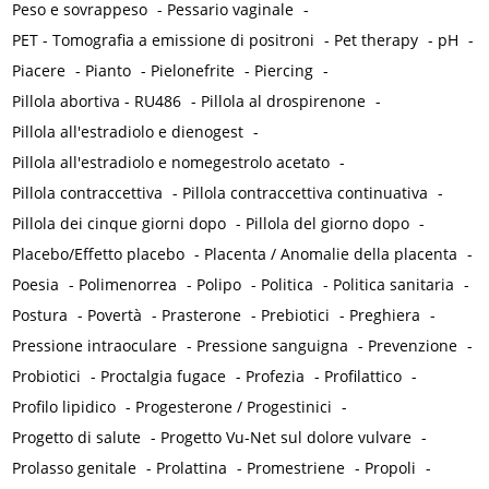
Peso e sovrappeso
-
Pessario vaginale
-
PET - Tomografia a emissione di positroni
-
Pet therapy
-
pH
-
Piacere
-
Pianto
-
Pielonefrite
-
Piercing
-
Pillola abortiva - RU486
-
Pillola al drospirenone
-
Pillola all'estradiolo e dienogest
-
Pillola all'estradiolo e nomegestrolo acetato
-
Pillola contraccettiva
-
Pillola contraccettiva continuativa
-
Pillola dei cinque giorni dopo
-
Pillola del giorno dopo
-
Placebo/Effetto placebo
-
Placenta / Anomalie della placenta
-
Poesia
-
Polimenorrea
-
Polipo
-
Politica
-
Politica sanitaria
-
Postura
-
Povertà
-
Prasterone
-
Prebiotici
-
Preghiera
-
Pressione intraoculare
-
Pressione sanguigna
-
Prevenzione
-
Probiotici
-
Proctalgia fugace
-
Profezia
-
Profilattico
-
Profilo lipidico
-
Progesterone / Progestinici
-
Progetto di salute
-
Progetto Vu-Net sul dolore vulvare
-
Prolasso genitale
-
Prolattina
-
Promestriene
-
Propoli
-