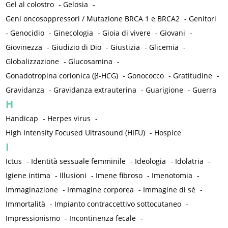
Gel al colostro
-
Gelosia
-
Geni oncosoppressori / Mutazione BRCA 1 e BRCA2
-
Genitori
-
Genocidio
-
Ginecologia
-
Gioia di vivere
-
Giovani
-
Giovinezza
-
Giudizio di Dio
-
Giustizia
-
Glicemia
-
Globalizzazione
-
Glucosamina
-
Gonadotropina corionica (β-HCG)
-
Gonococco
-
Gratitudine
-
Gravidanza
-
Gravidanza extrauterina
-
Guarigione
-
Guerra
H
Handicap
-
Herpes virus
-
High Intensity Focused Ultrasound (HIFU)
-
Hospice
I
Ictus
-
Identità sessuale femminile
-
Ideologia
-
Idolatria
-
Igiene intima
-
Illusioni
-
Imene fibroso
-
Imenotomia
-
Immaginazione
-
Immagine corporea
-
Immagine di sé
-
Immortalità
-
Impianto contraccettivo sottocutaneo
-
Impressionismo
-
Incontinenza fecale
-