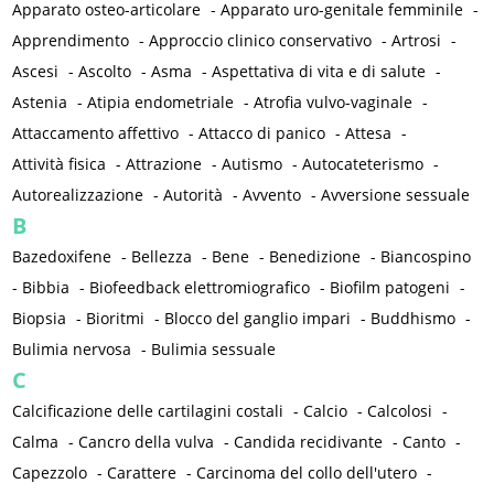
Apparato osteo-articolare
-
Apparato uro-genitale femminile
-
Apprendimento
-
Approccio clinico conservativo
-
Artrosi
-
Ascesi
-
Ascolto
-
Asma
-
Aspettativa di vita e di salute
-
Astenia
-
Atipia endometriale
-
Atrofia vulvo-vaginale
-
Attaccamento affettivo
-
Attacco di panico
-
Attesa
-
Attività fisica
-
Attrazione
-
Autismo
-
Autocateterismo
-
Autorealizzazione
-
Autorità
-
Avvento
-
Avversione sessuale
B
Bazedoxifene
-
Bellezza
-
Bene
-
Benedizione
-
Biancospino
-
Bibbia
-
Biofeedback elettromiografico
-
Biofilm patogeni
-
Biopsia
-
Bioritmi
-
Blocco del ganglio impari
-
Buddhismo
-
Bulimia nervosa
-
Bulimia sessuale
C
Calcificazione delle cartilagini costali
-
Calcio
-
Calcolosi
-
Calma
-
Cancro della vulva
-
Candida recidivante
-
Canto
-
Capezzolo
-
Carattere
-
Carcinoma del collo dell'utero
-