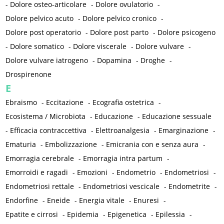
-
Dolore osteo-articolare
-
Dolore ovulatorio
-
Dolore pelvico acuto
-
Dolore pelvico cronico
-
Dolore post operatorio
-
Dolore post parto
-
Dolore psicogeno
-
Dolore somatico
-
Dolore viscerale
-
Dolore vulvare
-
Dolore vulvare iatrogeno
-
Dopamina
-
Droghe
-
Drospirenone
E
Ebraismo
-
Eccitazione
-
Ecografia ostetrica
-
Ecosistema / Microbiota
-
Educazione
-
Educazione sessuale
-
Efficacia contraccettiva
-
Elettroanalgesia
-
Emarginazione
-
Ematuria
-
Embolizzazione
-
Emicrania con e senza aura
-
Emorragia cerebrale
-
Emorragia intra partum
-
Emorroidi e ragadi
-
Emozioni
-
Endometrio
-
Endometriosi
-
Endometriosi rettale
-
Endometriosi vescicale
-
Endometrite
-
Endorfine
-
Eneide
-
Energia vitale
-
Enuresi
-
Epatite e cirrosi
-
Epidemia
-
Epigenetica
-
Epilessia
-