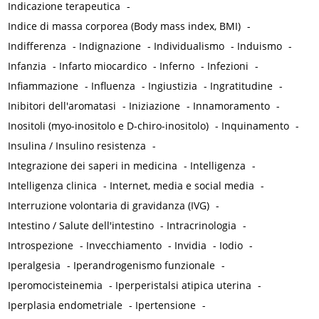
Indicazione terapeutica
-
Indice di massa corporea (Body mass index, BMI)
-
Indifferenza
-
Indignazione
-
Individualismo
-
Induismo
-
Infanzia
-
Infarto miocardico
-
Inferno
-
Infezioni
-
Infiammazione
-
Influenza
-
Ingiustizia
-
Ingratitudine
-
Inibitori dell'aromatasi
-
Iniziazione
-
Innamoramento
-
Inositoli (myo-inositolo e D-chiro-inositolo)
-
Inquinamento
-
Insulina / Insulino resistenza
-
Integrazione dei saperi in medicina
-
Intelligenza
-
Intelligenza clinica
-
Internet, media e social media
-
Interruzione volontaria di gravidanza (IVG)
-
Intestino / Salute dell'intestino
-
Intracrinologia
-
Introspezione
-
Invecchiamento
-
Invidia
-
Iodio
-
Iperalgesia
-
Iperandrogenismo funzionale
-
Iperomocisteinemia
-
Iperperistalsi atipica uterina
-
Iperplasia endometriale
-
Ipertensione
-