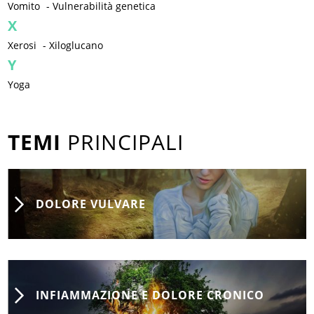
Vomito
-
Vulnerabilità genetica
X
Xerosi
-
Xiloglucano
Y
Yoga
TEMI
PRINCIPALI
DOLORE VULVARE
INFIAMMAZIONE E DOLORE CRONICO