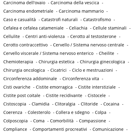
Carcinoma dell'ovaio
-
Carcinoma della vescica
-
Carcinoma endometriale
-
Carcinoma mammario
-
Caso e casualità
-
Catastrofi naturali
-
Catastrofismo
-
Cefalea e cefalea catameniale
-
Celiachia
-
Cellule staminali
-
Cellulite
-
Centri anti-violenza
-
Cerotto al testosterone
-
Cerotto contraccettivo
-
Cervello / Sistema nervoso centrale
-
Cervello viscerale / Sistema nervoso enterico
-
Cheilite
-
Chemioterapia
-
Chirurgia estetica
-
Chirurgia ginecologica
-
Chirurgia oncologica
-
Cicatrici
-
Ciclo e mestruazioni
-
Circonferenza addominale
-
Circonferenza vita
-
Cisti ovariche
-
Cistite emorragica
-
Cistite interstiziale
-
Cistite post coitale
-
Cistite recidivante
-
Cistocele
-
Cistoscopia
-
Clamidia
-
Clitoralgia
-
Clitoride
-
Cocaina
-
Coerenza
-
Colesterolo
-
Collera e sdegno
-
Colpa
-
Colposcopia
-
Coma
-
Comorbilità
-
Compassione
-
Compliance
-
Comportamenti procreativi
-
Comunicazione
-