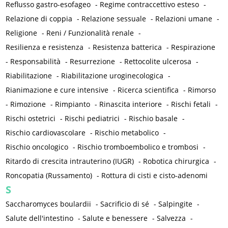
Reflusso gastro-esofageo
-
Regime contraccettivo esteso
-
Relazione di coppia
-
Relazione sessuale
-
Relazioni umane
-
Religione
-
Reni / Funzionalità renale
-
Resilienza e resistenza
-
Resistenza batterica
-
Respirazione
-
Responsabilità
-
Resurrezione
-
Rettocolite ulcerosa
-
Riabilitazione
-
Riabilitazione uroginecologica
-
Rianimazione e cure intensive
-
Ricerca scientifica
-
Rimorso
-
Rimozione
-
Rimpianto
-
Rinascita interiore
-
Rischi fetali
-
Rischi ostetrici
-
Rischi pediatrici
-
Rischio basale
-
Rischio cardiovascolare
-
Rischio metabolico
-
Rischio oncologico
-
Rischio tromboembolico e trombosi
-
Ritardo di crescita intrauterino (IUGR)
-
Robotica chirurgica
-
Roncopatia (Russamento)
-
Rottura di cisti e cisto-adenomi
S
Saccharomyces boulardii
-
Sacrificio di sé
-
Salpingite
-
Salute dell'intestino
-
Salute e benessere
-
Salvezza
-