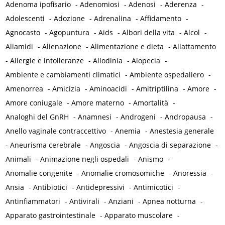
Adenoma ipofisario
-
Adenomiosi
-
Adenosi
-
Aderenza
-
Adolescenti
-
Adozione
-
Adrenalina
-
Affidamento
-
Agnocasto
-
Agopuntura
-
Aids
-
Albori della vita
-
Alcol
-
Aliamidi
-
Alienazione
-
Alimentazione e dieta
-
Allattamento
-
Allergie e intolleranze
-
Allodinia
-
Alopecia
-
Ambiente e cambiamenti climatici
-
Ambiente ospedaliero
-
Amenorrea
-
Amicizia
-
Aminoacidi
-
Amitriptilina
-
Amore
-
Amore coniugale
-
Amore materno
-
Amortalità
-
Analoghi del GnRH
-
Anamnesi
-
Androgeni
-
Andropausa
-
Anello vaginale contraccettivo
-
Anemia
-
Anestesia generale
-
Aneurisma cerebrale
-
Angoscia
-
Angoscia di separazione
-
Animali
-
Animazione negli ospedali
-
Anismo
-
Anomalie congenite
-
Anomalie cromosomiche
-
Anoressia
-
Ansia
-
Antibiotici
-
Antidepressivi
-
Antimicotici
-
Antinfiammatori
-
Antivirali
-
Anziani
-
Apnea notturna
-
Apparato gastrointestinale
-
Apparato muscolare
-