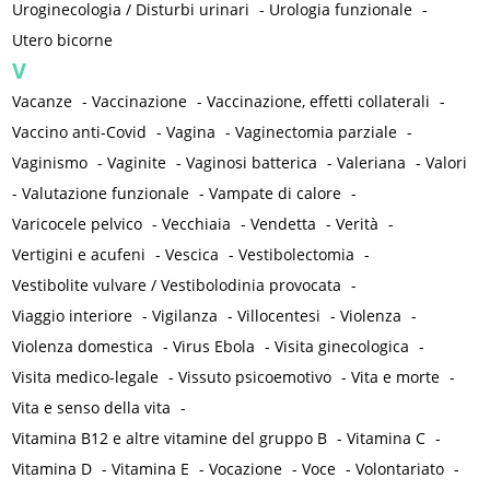
Uroginecologia / Disturbi urinari
-
Urologia funzionale
-
Utero bicorne
V
Vacanze
-
Vaccinazione
-
Vaccinazione, effetti collaterali
-
Vaccino anti-Covid
-
Vagina
-
Vaginectomia parziale
-
Vaginismo
-
Vaginite
-
Vaginosi batterica
-
Valeriana
-
Valori
-
Valutazione funzionale
-
Vampate di calore
-
Varicocele pelvico
-
Vecchiaia
-
Vendetta
-
Verità
-
Vertigini e acufeni
-
Vescica
-
Vestibolectomia
-
Vestibolite vulvare / Vestibolodinia provocata
-
Viaggio interiore
-
Vigilanza
-
Villocentesi
-
Violenza
-
Violenza domestica
-
Virus Ebola
-
Visita ginecologica
-
Visita medico-legale
-
Vissuto psicoemotivo
-
Vita e morte
-
Vita e senso della vita
-
Vitamina B12 e altre vitamine del gruppo B
-
Vitamina C
-
Vitamina D
-
Vitamina E
-
Vocazione
-
Voce
-
Volontariato
-