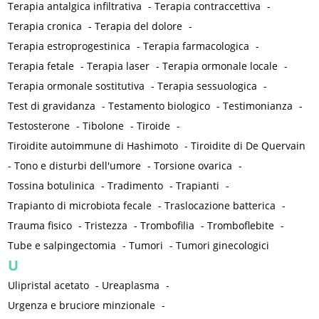
Terapia antalgica infiltrativa
-
Terapia contraccettiva
-
Terapia cronica
-
Terapia del dolore
-
Terapia estroprogestinica
-
Terapia farmacologica
-
Terapia fetale
-
Terapia laser
-
Terapia ormonale locale
-
Terapia ormonale sostitutiva
-
Terapia sessuologica
-
Test di gravidanza
-
Testamento biologico
-
Testimonianza
-
Testosterone
-
Tibolone
-
Tiroide
-
Tiroidite autoimmune di Hashimoto
-
Tiroidite di De Quervain
-
Tono e disturbi dell'umore
-
Torsione ovarica
-
Tossina botulinica
-
Tradimento
-
Trapianti
-
Trapianto di microbiota fecale
-
Traslocazione batterica
-
Trauma fisico
-
Tristezza
-
Trombofilia
-
Tromboflebite
-
Tube e salpingectomia
-
Tumori
-
Tumori ginecologici
U
Ulipristal acetato
-
Ureaplasma
-
Urgenza e bruciore minzionale
-