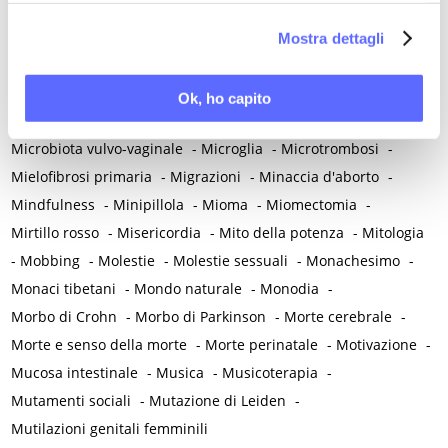
Menopausa temporanea preoperatoria
-
la nostra
Cookie Policy
.
Menopausa temporanea terapeutica
-
Menzogna
-
Mostra dettagli
Mestruazione retrograda
-
Metabolismo
-
Mialgia
-
Microangiopatia
-
Microbiota endometriale
-
Ok, ho capito
Microbiota intestinale
-
Microbiota urinario
-
Microbiota vulvo-vaginale
-
Microglia
-
Microtrombosi
-
Mielofibrosi primaria
-
Migrazioni
-
Minaccia d'aborto
-
Mindfulness
-
Minipillola
-
Mioma
-
Miomectomia
-
Mirtillo rosso
-
Misericordia
-
Mito della potenza
-
Mitologia
-
Mobbing
-
Molestie
-
Molestie sessuali
-
Monachesimo
-
Monaci tibetani
-
Mondo naturale
-
Monodia
-
Morbo di Crohn
-
Morbo di Parkinson
-
Morte cerebrale
-
Morte e senso della morte
-
Morte perinatale
-
Motivazione
-
Mucosa intestinale
-
Musica
-
Musicoterapia
-
Mutamenti sociali
-
Mutazione di Leiden
-
Mutilazioni genitali femminili