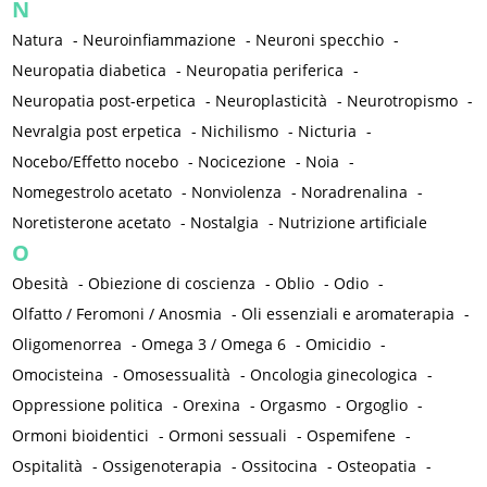
N
Natura
-
Neuroinfiammazione
-
Neuroni specchio
-
Neuropatia diabetica
-
Neuropatia periferica
-
Neuropatia post-erpetica
-
Neuroplasticità
-
Neurotropismo
-
Nevralgia post erpetica
-
Nichilismo
-
Nicturia
-
Nocebo/Effetto nocebo
-
Nocicezione
-
Noia
-
Nomegestrolo acetato
-
Nonviolenza
-
Noradrenalina
-
Noretisterone acetato
-
Nostalgia
-
Nutrizione artificiale
O
Obesità
-
Obiezione di coscienza
-
Oblio
-
Odio
-
Olfatto / Feromoni / Anosmia
-
Oli essenziali e aromaterapia
-
Oligomenorrea
-
Omega 3 / Omega 6
-
Omicidio
-
Omocisteina
-
Omosessualità
-
Oncologia ginecologica
-
Oppressione politica
-
Orexina
-
Orgasmo
-
Orgoglio
-
Ormoni bioidentici
-
Ormoni sessuali
-
Ospemifene
-
Ospitalità
-
Ossigenoterapia
-
Ossitocina
-
Osteopatia
-