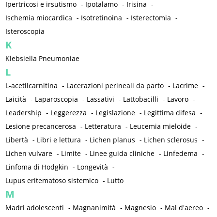
Ipertricosi e irsutismo
-
Ipotalamo
-
Irisina
-
Ischemia miocardica
-
Isotretinoina
-
Isterectomia
-
Isteroscopia
K
Klebsiella Pneumoniae
L
L-acetilcarnitina
-
Lacerazioni perineali da parto
-
Lacrime
-
Laicità
-
Laparoscopia
-
Lassativi
-
Lattobacilli
-
Lavoro
-
Leadership
-
Leggerezza
-
Legislazione
-
Legittima difesa
-
Lesione precancerosa
-
Letteratura
-
Leucemia mieloide
-
Libertà
-
Libri e lettura
-
Lichen planus
-
Lichen sclerosus
-
Lichen vulvare
-
Limite
-
Linee guida cliniche
-
Linfedema
-
Linfoma di Hodgkin
-
Longevità
-
Lupus eritematoso sistemico
-
Lutto
M
Madri adolescenti
-
Magnanimità
-
Magnesio
-
Mal d'aereo
-