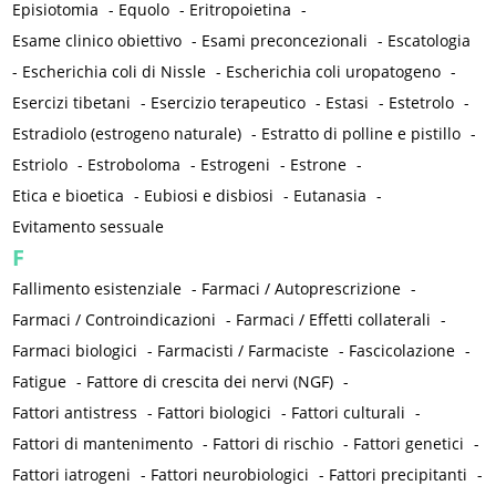
Episiotomia
-
Equolo
-
Eritropoietina
-
Esame clinico obiettivo
-
Esami preconcezionali
-
Escatologia
-
Escherichia coli di Nissle
-
Escherichia coli uropatogeno
-
Esercizi tibetani
-
Esercizio terapeutico
-
Estasi
-
Estetrolo
-
Estradiolo (estrogeno naturale)
-
Estratto di polline e pistillo
-
Estriolo
-
Estroboloma
-
Estrogeni
-
Estrone
-
Etica e bioetica
-
Eubiosi e disbiosi
-
Eutanasia
-
Evitamento sessuale
F
Fallimento esistenziale
-
Farmaci / Autoprescrizione
-
Farmaci / Controindicazioni
-
Farmaci / Effetti collaterali
-
Farmaci biologici
-
Farmacisti / Farmaciste
-
Fascicolazione
-
Fatigue
-
Fattore di crescita dei nervi (NGF)
-
Fattori antistress
-
Fattori biologici
-
Fattori culturali
-
Fattori di mantenimento
-
Fattori di rischio
-
Fattori genetici
-
Fattori iatrogeni
-
Fattori neurobiologici
-
Fattori precipitanti
-