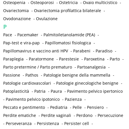
Osteopenia
-
Osteoporosi
-
Ostetricia
-
Ovaio multicistico
-
Ovariectomia
-
Ovariectomia profilattica bilaterale
-
Ovodonazione
-
Ovulazione
P
Pace
-
Pacemaker
-
Palmitoiletanolamide (PEA)
-
Pap-test e vira-pap
-
Papillomatosi fisiologica
-
Papillomavirus e vaccino anti HPV
-
Parabeni
-
Paradiso
-
Paraplegia
-
Paratormone
-
Parestesie
-
Paroxetina
-
Parto
-
Parto pretermine / Parto prematuro
-
Partoanalgesia
-
Passione
-
Pathos
-
Patologie benigne della mammella
-
Patologie cardiovascolari
-
Patologie ginecologiche benigne
-
Patoplasticità
-
Patria
-
Paura
-
Pavimento pelvico ipertonico
-
Pavimento pelvico ipotonico
-
Pazienza
-
Peccato e pentimento
-
Pediatria
-
Pelle
-
Pensiero
-
Perdite ematiche
-
Perdite vaginali
-
Perdono
-
Persecuzione
-
Perseveranza
-
Persistenza
-
Persister cell
-