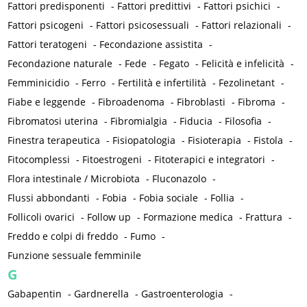
Fattori predisponenti
-
Fattori predittivi
-
Fattori psichici
-
Fattori psicogeni
-
Fattori psicosessuali
-
Fattori relazionali
-
Fattori teratogeni
-
Fecondazione assistita
-
Fecondazione naturale
-
Fede
-
Fegato
-
Felicità e infelicità
-
Femminicidio
-
Ferro
-
Fertilità e infertilità
-
Fezolinetant
-
Fiabe e leggende
-
Fibroadenoma
-
Fibroblasti
-
Fibroma
-
Fibromatosi uterina
-
Fibromialgia
-
Fiducia
-
Filosofia
-
Finestra terapeutica
-
Fisiopatologia
-
Fisioterapia
-
Fistola
-
Fitocomplessi
-
Fitoestrogeni
-
Fitoterapici e integratori
-
Flora intestinale / Microbiota
-
Fluconazolo
-
Flussi abbondanti
-
Fobia
-
Fobia sociale
-
Follia
-
Follicoli ovarici
-
Follow up
-
Formazione medica
-
Frattura
-
Freddo e colpi di freddo
-
Fumo
-
Funzione sessuale femminile
G
Gabapentin
-
Gardnerella
-
Gastroenterologia
-