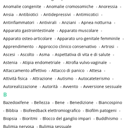
Anomalie congenite
-
Anomalie cromosomiche
-
Anoressia
-
Ansia
-
Antibiotici
-
Antidepressivi
-
Antimicotici
-
Antinfiammatori
-
Antivirali
-
Anziani
-
Apnea notturna
-
Apparato gastrointestinale
-
Apparato muscolare
-
Apparato osteo-articolare
-
Apparato uro-genitale femminile
-
Apprendimento
-
Approccio clinico conservativo
-
Artrosi
-
Ascesi
-
Ascolto
-
Asma
-
Aspettativa di vita e di salute
-
Astenia
-
Atipia endometriale
-
Atrofia vulvo-vaginale
-
Attaccamento affettivo
-
Attacco di panico
-
Attesa
-
Attività fisica
-
Attrazione
-
Autismo
-
Autocateterismo
-
Autorealizzazione
-
Autorità
-
Avvento
-
Avversione sessuale
B
Bazedoxifene
-
Bellezza
-
Bene
-
Benedizione
-
Biancospino
-
Bibbia
-
Biofeedback elettromiografico
-
Biofilm patogeni
-
Biopsia
-
Bioritmi
-
Blocco del ganglio impari
-
Buddhismo
-
Bulimia nervosa
-
Bulimia sessuale