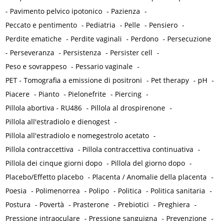
-
Pavimento pelvico ipotonico
-
Pazienza
-
Peccato e pentimento
-
Pediatria
-
Pelle
-
Pensiero
-
Perdite ematiche
-
Perdite vaginali
-
Perdono
-
Persecuzione
-
Perseveranza
-
Persistenza
-
Persister cell
-
Peso e sovrappeso
-
Pessario vaginale
-
PET - Tomografia a emissione di positroni
-
Pet therapy
-
pH
-
Piacere
-
Pianto
-
Pielonefrite
-
Piercing
-
Pillola abortiva - RU486
-
Pillola al drospirenone
-
Pillola all'estradiolo e dienogest
-
Pillola all'estradiolo e nomegestrolo acetato
-
Pillola contraccettiva
-
Pillola contraccettiva continuativa
-
Pillola dei cinque giorni dopo
-
Pillola del giorno dopo
-
Placebo/Effetto placebo
-
Placenta / Anomalie della placenta
-
Poesia
-
Polimenorrea
-
Polipo
-
Politica
-
Politica sanitaria
-
Postura
-
Povertà
-
Prasterone
-
Prebiotici
-
Preghiera
-
Pressione intraoculare
-
Pressione sanguigna
-
Prevenzione
-