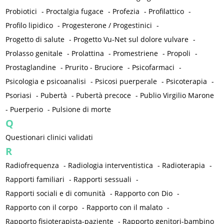
Probiotici
-
Proctalgia fugace
-
Profezia
-
Profilattico
-
Profilo lipidico
-
Progesterone / Progestinici
-
Progetto di salute
-
Progetto Vu-Net sul dolore vulvare
-
Prolasso genitale
-
Prolattina
-
Promestriene
-
Propoli
-
Prostaglandine
-
Prurito - Bruciore
-
Psicofarmaci
-
Psicologia e psicoanalisi
-
Psicosi puerperale
-
Psicoterapia
-
Psoriasi
-
Pubertà
-
Pubertà precoce
-
Publio Virgilio Marone
-
Puerperio
-
Pulsione di morte
Q
Questionari clinici validati
R
Radiofrequenza
-
Radiologia interventistica
-
Radioterapia
-
Rapporti familiari
-
Rapporti sessuali
-
Rapporti sociali e di comunità
-
Rapporto con Dio
-
Rapporto con il corpo
-
Rapporto con il malato
-
Rapporto fisioterapista-paziente
-
Rapporto genitori-bambino