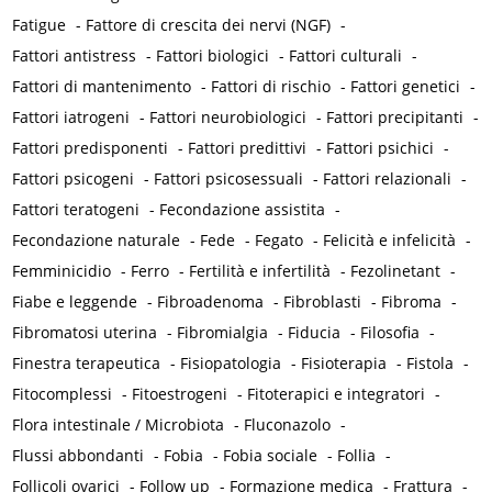
Fatigue
-
Fattore di crescita dei nervi (NGF)
-
Fattori antistress
-
Fattori biologici
-
Fattori culturali
-
Fattori di mantenimento
-
Fattori di rischio
-
Fattori genetici
-
Fattori iatrogeni
-
Fattori neurobiologici
-
Fattori precipitanti
-
Fattori predisponenti
-
Fattori predittivi
-
Fattori psichici
-
Fattori psicogeni
-
Fattori psicosessuali
-
Fattori relazionali
-
Fattori teratogeni
-
Fecondazione assistita
-
Fecondazione naturale
-
Fede
-
Fegato
-
Felicità e infelicità
-
Femminicidio
-
Ferro
-
Fertilità e infertilità
-
Fezolinetant
-
Fiabe e leggende
-
Fibroadenoma
-
Fibroblasti
-
Fibroma
-
Fibromatosi uterina
-
Fibromialgia
-
Fiducia
-
Filosofia
-
Finestra terapeutica
-
Fisiopatologia
-
Fisioterapia
-
Fistola
-
Fitocomplessi
-
Fitoestrogeni
-
Fitoterapici e integratori
-
Flora intestinale / Microbiota
-
Fluconazolo
-
Flussi abbondanti
-
Fobia
-
Fobia sociale
-
Follia
-
Follicoli ovarici
-
Follow up
-
Formazione medica
-
Frattura
-