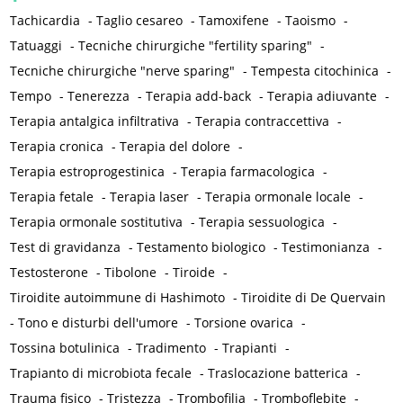
Tachicardia
-
Taglio cesareo
-
Tamoxifene
-
Taoismo
-
Tatuaggi
-
Tecniche chirurgiche "fertility sparing"
-
Tecniche chirurgiche "nerve sparing"
-
Tempesta citochinica
-
Tempo
-
Tenerezza
-
Terapia add-back
-
Terapia adiuvante
-
Terapia antalgica infiltrativa
-
Terapia contraccettiva
-
Terapia cronica
-
Terapia del dolore
-
Terapia estroprogestinica
-
Terapia farmacologica
-
Terapia fetale
-
Terapia laser
-
Terapia ormonale locale
-
Terapia ormonale sostitutiva
-
Terapia sessuologica
-
Test di gravidanza
-
Testamento biologico
-
Testimonianza
-
Testosterone
-
Tibolone
-
Tiroide
-
Tiroidite autoimmune di Hashimoto
-
Tiroidite di De Quervain
-
Tono e disturbi dell'umore
-
Torsione ovarica
-
Tossina botulinica
-
Tradimento
-
Trapianti
-
Trapianto di microbiota fecale
-
Traslocazione batterica
-
Trauma fisico
-
Tristezza
-
Trombofilia
-
Tromboflebite
-