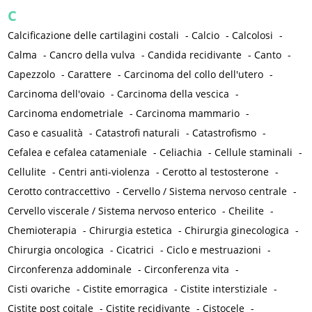
C
Calcificazione delle cartilagini costali
-
Calcio
-
Calcolosi
-
Calma
-
Cancro della vulva
-
Candida recidivante
-
Canto
-
Capezzolo
-
Carattere
-
Carcinoma del collo dell'utero
-
Carcinoma dell'ovaio
-
Carcinoma della vescica
-
Carcinoma endometriale
-
Carcinoma mammario
-
Caso e casualità
-
Catastrofi naturali
-
Catastrofismo
-
Cefalea e cefalea catameniale
-
Celiachia
-
Cellule staminali
-
Cellulite
-
Centri anti-violenza
-
Cerotto al testosterone
-
Cerotto contraccettivo
-
Cervello / Sistema nervoso centrale
-
Cervello viscerale / Sistema nervoso enterico
-
Cheilite
-
Chemioterapia
-
Chirurgia estetica
-
Chirurgia ginecologica
-
Chirurgia oncologica
-
Cicatrici
-
Ciclo e mestruazioni
-
Circonferenza addominale
-
Circonferenza vita
-
Cisti ovariche
-
Cistite emorragica
-
Cistite interstiziale
-
Cistite post coitale
-
Cistite recidivante
-
Cistocele
-