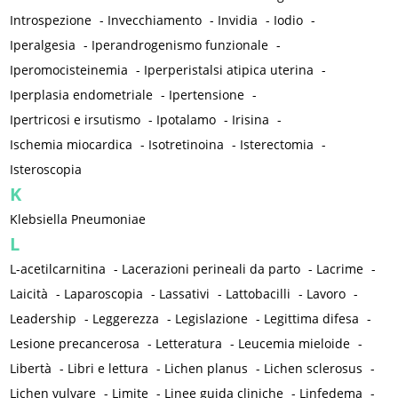
Introspezione
-
Invecchiamento
-
Invidia
-
Iodio
-
Iperalgesia
-
Iperandrogenismo funzionale
-
Iperomocisteinemia
-
Iperperistalsi atipica uterina
-
Iperplasia endometriale
-
Ipertensione
-
Ipertricosi e irsutismo
-
Ipotalamo
-
Irisina
-
Ischemia miocardica
-
Isotretinoina
-
Isterectomia
-
Isteroscopia
K
Klebsiella Pneumoniae
L
L-acetilcarnitina
-
Lacerazioni perineali da parto
-
Lacrime
-
Laicità
-
Laparoscopia
-
Lassativi
-
Lattobacilli
-
Lavoro
-
Leadership
-
Leggerezza
-
Legislazione
-
Legittima difesa
-
Lesione precancerosa
-
Letteratura
-
Leucemia mieloide
-
Libertà
-
Libri e lettura
-
Lichen planus
-
Lichen sclerosus
-
Lichen vulvare
-
Limite
-
Linee guida cliniche
-
Linfedema
-