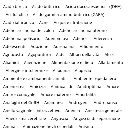
Acido borico
-
Acido butirrico
-
Acido docosaesaenoico (DHA)
-
Acido folico
-
Acido gamma-amino-butirrico (GABA)
-
Acido ialuronico
-
Acne
-
Acqua e idratazione
-
Adenocarcinoma del colon
-
Adenocarcinoma uterino
-
Adenoma ipofisario
-
Adenomiosi
-
Adenosi
-
Aderenza
-
Adolescenti
-
Adozione
-
Adrenalina
-
Affidamento
-
Agnocasto
-
Agopuntura
-
Aids
-
Albori della vita
-
Alcol
-
Aliamidi
-
Alienazione
-
Alimentazione e dieta
-
Allattamento
-
Allergie e intolleranze
-
Allodinia
-
Alopecia
-
Ambiente e cambiamenti climatici
-
Ambiente ospedaliero
-
Amenorrea
-
Amicizia
-
Aminoacidi
-
Amitriptilina
-
Amore
-
Amore coniugale
-
Amore materno
-
Amortalità
-
Analoghi del GnRH
-
Anamnesi
-
Androgeni
-
Andropausa
-
Anello vaginale contraccettivo
-
Anemia
-
Anestesia generale
-
Aneurisma cerebrale
-
Angoscia
-
Angoscia di separazione
-
Animali
-
Animazione negli ospedali
-
Anismo
-