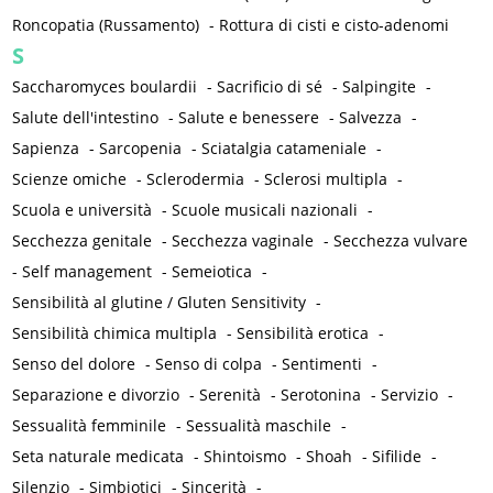
Roncopatia (Russamento)
-
Rottura di cisti e cisto-adenomi
S
Saccharomyces boulardii
-
Sacrificio di sé
-
Salpingite
-
Salute dell'intestino
-
Salute e benessere
-
Salvezza
-
Sapienza
-
Sarcopenia
-
Sciatalgia catameniale
-
Scienze omiche
-
Sclerodermia
-
Sclerosi multipla
-
Scuola e università
-
Scuole musicali nazionali
-
Secchezza genitale
-
Secchezza vaginale
-
Secchezza vulvare
-
Self management
-
Semeiotica
-
Sensibilità al glutine / Gluten Sensitivity
-
Sensibilità chimica multipla
-
Sensibilità erotica
-
Senso del dolore
-
Senso di colpa
-
Sentimenti
-
Separazione e divorzio
-
Serenità
-
Serotonina
-
Servizio
-
Sessualità femminile
-
Sessualità maschile
-
Seta naturale medicata
-
Shintoismo
-
Shoah
-
Sifilide
-
Silenzio
-
Simbiotici
-
Sincerità
-