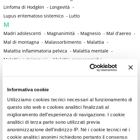
Linfoma di Hodgkin
-
Longevità
-
Lupus eritematoso sistemico
-
Lutto
M
Madri adolescenti
-
Magnanimità
-
Magnesio
-
Mal d'aereo
-
Mal di montagna
-
Malassorbimento
-
Malattia
-
Malattia infiammatoria pelvica
-
Malattia mentale
-
Malattie autoimmuni
-
Malattie cromosomiche
-
Malattie genetiche
-
Malattie metaboliche
-
Malattie neurologiche
-
Malattie reumatiche
-
Malattie sessualmente trasmesse
-
Male
-
Malformazioni
-
Informativa cookie
Malinconia
-
Martirio
-
Mascherina e distanziamento sociale
Utilizziamo cookies tecnici necessari al funzionamento di
-
Massaggio
-
Mastectomia profilattica bilaterale
-
Mastociti
-
questo sito web e cookies analitici finalizzati al
Mastodinia / Mastalgia
-
Mastopatia fibrocistica
-
Maternità
-
miglioramento dell’esperienza di navigazione. I cookie
Matrimonio non consumato
-
Medicina
-
Medicina di genere
analitici di terza parte sono utilizzati previa
anonimizzazione dell’indirizzo IP. Né i cookie tecnici né i
-
Medicina di precisione
-
Medicina occidentale
-
cookie analitici anonimi richiedono pertanto il consenso
Medicina rigenerativa
-
Medicina tradizionale cinese
-