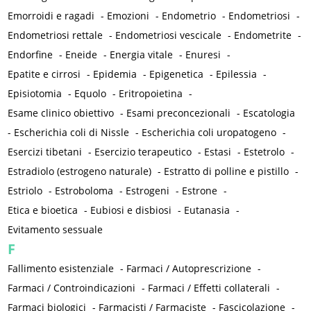
Emorroidi e ragadi
-
Emozioni
-
Endometrio
-
Endometriosi
-
Endometriosi rettale
-
Endometriosi vescicale
-
Endometrite
-
Endorfine
-
Eneide
-
Energia vitale
-
Enuresi
-
Epatite e cirrosi
-
Epidemia
-
Epigenetica
-
Epilessia
-
Episiotomia
-
Equolo
-
Eritropoietina
-
Esame clinico obiettivo
-
Esami preconcezionali
-
Escatologia
-
Escherichia coli di Nissle
-
Escherichia coli uropatogeno
-
Esercizi tibetani
-
Esercizio terapeutico
-
Estasi
-
Estetrolo
-
Estradiolo (estrogeno naturale)
-
Estratto di polline e pistillo
-
Estriolo
-
Estroboloma
-
Estrogeni
-
Estrone
-
Etica e bioetica
-
Eubiosi e disbiosi
-
Eutanasia
-
Evitamento sessuale
F
Fallimento esistenziale
-
Farmaci / Autoprescrizione
-
Farmaci / Controindicazioni
-
Farmaci / Effetti collaterali
-
Farmaci biologici
-
Farmacisti / Farmaciste
-
Fascicolazione
-