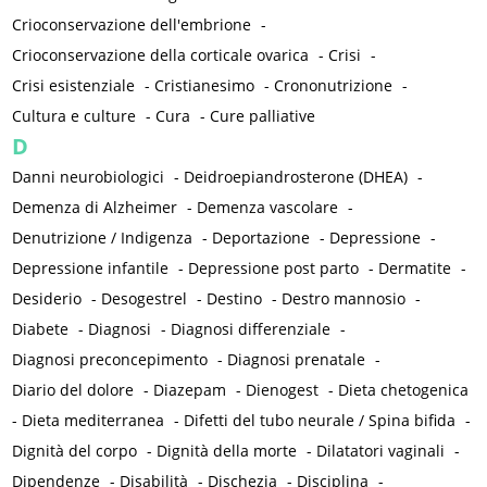
Crioconservazione dell'embrione
-
Crioconservazione della corticale ovarica
-
Crisi
-
Crisi esistenziale
-
Cristianesimo
-
Crononutrizione
-
Cultura e culture
-
Cura
-
Cure palliative
D
Danni neurobiologici
-
Deidroepiandrosterone (DHEA)
-
Demenza di Alzheimer
-
Demenza vascolare
-
Denutrizione / Indigenza
-
Deportazione
-
Depressione
-
Depressione infantile
-
Depressione post parto
-
Dermatite
-
Desiderio
-
Desogestrel
-
Destino
-
Destro mannosio
-
Diabete
-
Diagnosi
-
Diagnosi differenziale
-
Diagnosi preconcepimento
-
Diagnosi prenatale
-
Diario del dolore
-
Diazepam
-
Dienogest
-
Dieta chetogenica
-
Dieta mediterranea
-
Difetti del tubo neurale / Spina bifida
-
Dignità del corpo
-
Dignità della morte
-
Dilatatori vaginali
-
Dipendenze
-
Disabilità
-
Dischezia
-
Disciplina
-