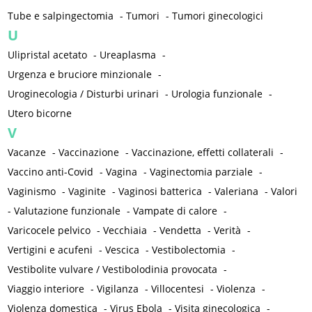
Tube e salpingectomia
-
Tumori
-
Tumori ginecologici
U
Ulipristal acetato
-
Ureaplasma
-
Urgenza e bruciore minzionale
-
Uroginecologia / Disturbi urinari
-
Urologia funzionale
-
Utero bicorne
V
Vacanze
-
Vaccinazione
-
Vaccinazione, effetti collaterali
-
Vaccino anti-Covid
-
Vagina
-
Vaginectomia parziale
-
Vaginismo
-
Vaginite
-
Vaginosi batterica
-
Valeriana
-
Valori
-
Valutazione funzionale
-
Vampate di calore
-
Varicocele pelvico
-
Vecchiaia
-
Vendetta
-
Verità
-
Vertigini e acufeni
-
Vescica
-
Vestibolectomia
-
Vestibolite vulvare / Vestibolodinia provocata
-
Viaggio interiore
-
Vigilanza
-
Villocentesi
-
Violenza
-
Violenza domestica
-
Virus Ebola
-
Visita ginecologica
-