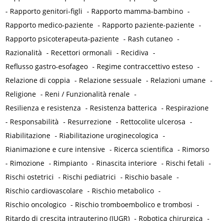
-
Rapporto genitori-figli
-
Rapporto mamma-bambino
-
Rapporto medico-paziente
-
Rapporto paziente-paziente
-
Rapporto psicoterapeuta-paziente
-
Rash cutaneo
-
Razionalità
-
Recettori ormonali
-
Recidiva
-
Reflusso gastro-esofageo
-
Regime contraccettivo esteso
-
Relazione di coppia
-
Relazione sessuale
-
Relazioni umane
-
Religione
-
Reni / Funzionalità renale
-
Resilienza e resistenza
-
Resistenza batterica
-
Respirazione
-
Responsabilità
-
Resurrezione
-
Rettocolite ulcerosa
-
Riabilitazione
-
Riabilitazione uroginecologica
-
Rianimazione e cure intensive
-
Ricerca scientifica
-
Rimorso
-
Rimozione
-
Rimpianto
-
Rinascita interiore
-
Rischi fetali
-
Rischi ostetrici
-
Rischi pediatrici
-
Rischio basale
-
Rischio cardiovascolare
-
Rischio metabolico
-
Rischio oncologico
-
Rischio tromboembolico e trombosi
-
Ritardo di crescita intrauterino (IUGR)
-
Robotica chirurgica
-