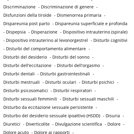
Discriminazione
-
Discriminazione di genere
-
Disfunzioni della tiroide
-
Dismenorrea primaria
-
Dispareunia post parto
-
Dispareunia superficiale e profonda
-
Dispepsia
-
Disperazione
-
Dispositivo intrauterino (spirale)
-
Dispositivo intrauterino al levonorgestrel
-
Disturbi cognitivi
-
Disturbi del comportamento alimentare
-
Disturbi del desiderio
-
Disturbi del sonno
-
Disturbi dell'eccitazione
-
Disturbi dell'orgasmo
-
Disturbi dentali
-
Disturbi gastrointestinali
-
Disturbi mestruali
-
Disturbi oculari
-
Disturbi psichici
-
Disturbi psicosomatici
-
Disturbi respiratori
-
Disturbi sessuali femminili
-
Disturbi sessuali maschili
-
Disturbo da eccitazione sessuale persistente
-
Disturbo del desiderio sessuale ipoattivo (HSDD)
-
Disuria
-
Diuretici
-
Diverticolite
-
Divulgazione scientifica
-
Dolore
-
Dolore acuto
-
Dolore ai rapporti
-