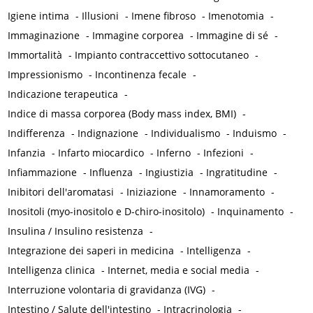
Igiene intima
-
Illusioni
-
Imene fibroso
-
Imenotomia
-
Immaginazione
-
Immagine corporea
-
Immagine di sé
-
Immortalità
-
Impianto contraccettivo sottocutaneo
-
Impressionismo
-
Incontinenza fecale
-
Indicazione terapeutica
-
Indice di massa corporea (Body mass index, BMI)
-
Indifferenza
-
Indignazione
-
Individualismo
-
Induismo
-
Infanzia
-
Infarto miocardico
-
Inferno
-
Infezioni
-
Infiammazione
-
Influenza
-
Ingiustizia
-
Ingratitudine
-
Inibitori dell'aromatasi
-
Iniziazione
-
Innamoramento
-
Inositoli (myo-inositolo e D-chiro-inositolo)
-
Inquinamento
-
Insulina / Insulino resistenza
-
Integrazione dei saperi in medicina
-
Intelligenza
-
Intelligenza clinica
-
Internet, media e social media
-
Interruzione volontaria di gravidanza (IVG)
-
Intestino / Salute dell'intestino
-
Intracrinologia
-