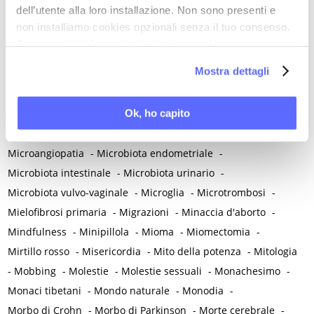
dell’utente alla loro installazione. Non sono presenti e
Medico di famiglia
-
Meditazione
-
Melanosi vulvare
-
non installiamo cookies opzionali senza il tuo consenso.
Melatonina
-
Memoria
-
Memoria morale
-
Per maggiori informazioni ti invitiamo a leggere
Menarca e pubertà
-
Menopausa e premenopausa
-
la nostra
Cookie Policy
.
Mostra dettagli
Menopausa iatrogena
-
Menopausa precoce
-
Menopausa temporanea preoperatoria
-
Ok, ho capito
Menopausa temporanea terapeutica
-
Menzogna
-
Mestruazione retrograda
-
Metabolismo
-
Mialgia
-
Microangiopatia
-
Microbiota endometriale
-
Microbiota intestinale
-
Microbiota urinario
-
Microbiota vulvo-vaginale
-
Microglia
-
Microtrombosi
-
Mielofibrosi primaria
-
Migrazioni
-
Minaccia d'aborto
-
Mindfulness
-
Minipillola
-
Mioma
-
Miomectomia
-
Mirtillo rosso
-
Misericordia
-
Mito della potenza
-
Mitologia
-
Mobbing
-
Molestie
-
Molestie sessuali
-
Monachesimo
-
Monaci tibetani
-
Mondo naturale
-
Monodia
-
Morbo di Crohn
-
Morbo di Parkinson
-
Morte cerebrale
-