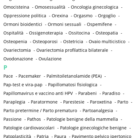
Omocisteina
-
Omosessualità
-
Oncologia ginecologica
-
Oppressione politica
-
Orexina
-
Orgasmo
-
Orgoglio
-
Ormoni bioidentici
-
Ormoni sessuali
-
Ospemifene
-
Ospitalità
-
Ossigenoterapia
-
Ossitocina
-
Osteopatia
-
Osteopenia
-
Osteoporosi
-
Ostetricia
-
Ovaio multicistico
-
Ovariectomia
-
Ovariectomia profilattica bilaterale
-
Ovodonazione
-
Ovulazione
P
Pace
-
Pacemaker
-
Palmitoiletanolamide (PEA)
-
Pap-test e vira-pap
-
Papillomatosi fisiologica
-
Papillomavirus e vaccino anti HPV
-
Parabeni
-
Paradiso
-
Paraplegia
-
Paratormone
-
Parestesie
-
Paroxetina
-
Parto
-
Parto pretermine / Parto prematuro
-
Partoanalgesia
-
Passione
-
Pathos
-
Patologie benigne della mammella
-
Patologie cardiovascolari
-
Patologie ginecologiche benigne
-
Patoplasticità
-
Patria
-
Paura
-
Pavimento pelvico ipertonico