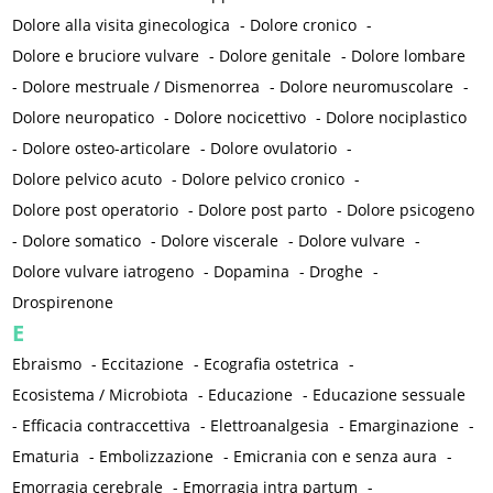
Dolore alla visita ginecologica
-
Dolore cronico
-
Dolore e bruciore vulvare
-
Dolore genitale
-
Dolore lombare
-
Dolore mestruale / Dismenorrea
-
Dolore neuromuscolare
-
Dolore neuropatico
-
Dolore nocicettivo
-
Dolore nociplastico
-
Dolore osteo-articolare
-
Dolore ovulatorio
-
Dolore pelvico acuto
-
Dolore pelvico cronico
-
Dolore post operatorio
-
Dolore post parto
-
Dolore psicogeno
-
Dolore somatico
-
Dolore viscerale
-
Dolore vulvare
-
Dolore vulvare iatrogeno
-
Dopamina
-
Droghe
-
Drospirenone
E
Ebraismo
-
Eccitazione
-
Ecografia ostetrica
-
Ecosistema / Microbiota
-
Educazione
-
Educazione sessuale
-
Efficacia contraccettiva
-
Elettroanalgesia
-
Emarginazione
-
Ematuria
-
Embolizzazione
-
Emicrania con e senza aura
-
Emorragia cerebrale
-
Emorragia intra partum
-