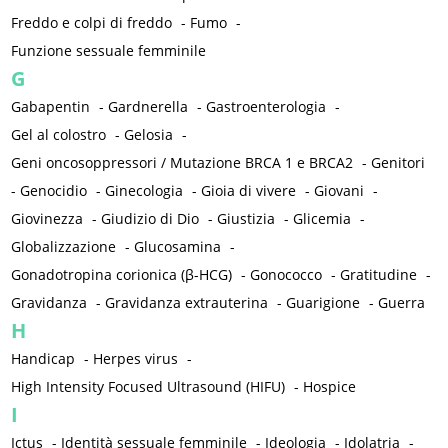
Freddo e colpi di freddo
-
Fumo
-
Funzione sessuale femminile
G
Gabapentin
-
Gardnerella
-
Gastroenterologia
-
Gel al colostro
-
Gelosia
-
Geni oncosoppressori / Mutazione BRCA 1 e BRCA2
-
Genitori
-
Genocidio
-
Ginecologia
-
Gioia di vivere
-
Giovani
-
Giovinezza
-
Giudizio di Dio
-
Giustizia
-
Glicemia
-
Globalizzazione
-
Glucosamina
-
Gonadotropina corionica (β-HCG)
-
Gonococco
-
Gratitudine
-
Gravidanza
-
Gravidanza extrauterina
-
Guarigione
-
Guerra
H
Handicap
-
Herpes virus
-
High Intensity Focused Ultrasound (HIFU)
-
Hospice
I
Ictus
-
Identità sessuale femminile
-
Ideologia
-
Idolatria
-