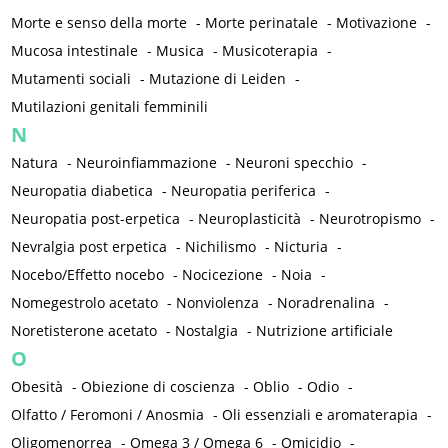
Morte e senso della morte
-
Morte perinatale
-
Motivazione
-
Mucosa intestinale
-
Musica
-
Musicoterapia
-
Mutamenti sociali
-
Mutazione di Leiden
-
Mutilazioni genitali femminili
N
Natura
-
Neuroinfiammazione
-
Neuroni specchio
-
Neuropatia diabetica
-
Neuropatia periferica
-
Neuropatia post-erpetica
-
Neuroplasticità
-
Neurotropismo
-
Nevralgia post erpetica
-
Nichilismo
-
Nicturia
-
Nocebo/Effetto nocebo
-
Nocicezione
-
Noia
-
Nomegestrolo acetato
-
Nonviolenza
-
Noradrenalina
-
Noretisterone acetato
-
Nostalgia
-
Nutrizione artificiale
O
Obesità
-
Obiezione di coscienza
-
Oblio
-
Odio
-
Olfatto / Feromoni / Anosmia
-
Oli essenziali e aromaterapia
-
Oligomenorrea
-
Omega 3 / Omega 6
-
Omicidio
-