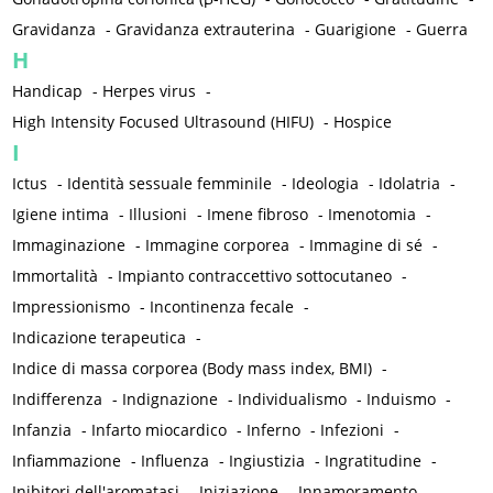
Gravidanza
-
Gravidanza extrauterina
-
Guarigione
-
Guerra
H
Handicap
-
Herpes virus
-
High Intensity Focused Ultrasound (HIFU)
-
Hospice
I
Ictus
-
Identità sessuale femminile
-
Ideologia
-
Idolatria
-
Igiene intima
-
Illusioni
-
Imene fibroso
-
Imenotomia
-
Immaginazione
-
Immagine corporea
-
Immagine di sé
-
Immortalità
-
Impianto contraccettivo sottocutaneo
-
Impressionismo
-
Incontinenza fecale
-
Indicazione terapeutica
-
Indice di massa corporea (Body mass index, BMI)
-
Indifferenza
-
Indignazione
-
Individualismo
-
Induismo
-
Infanzia
-
Infarto miocardico
-
Inferno
-
Infezioni
-
Infiammazione
-
Influenza
-
Ingiustizia
-
Ingratitudine
-
Inibitori dell'aromatasi
-
Iniziazione
-
Innamoramento
-