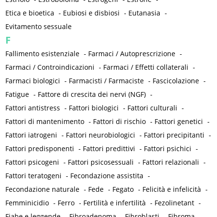
Etica e bioetica
-
Eubiosi e disbiosi
-
Eutanasia
-
Evitamento sessuale
F
Fallimento esistenziale
-
Farmaci / Autoprescrizione
-
Farmaci / Controindicazioni
-
Farmaci / Effetti collaterali
-
Farmaci biologici
-
Farmacisti / Farmaciste
-
Fascicolazione
-
Fatigue
-
Fattore di crescita dei nervi (NGF)
-
Fattori antistress
-
Fattori biologici
-
Fattori culturali
-
Fattori di mantenimento
-
Fattori di rischio
-
Fattori genetici
-
Fattori iatrogeni
-
Fattori neurobiologici
-
Fattori precipitanti
-
Fattori predisponenti
-
Fattori predittivi
-
Fattori psichici
-
Fattori psicogeni
-
Fattori psicosessuali
-
Fattori relazionali
-
Fattori teratogeni
-
Fecondazione assistita
-
Fecondazione naturale
-
Fede
-
Fegato
-
Felicità e infelicità
-
Femminicidio
-
Ferro
-
Fertilità e infertilità
-
Fezolinetant
-
Fiabe e leggende
-
Fibroadenoma
-
Fibroblasti
-
Fibroma
-