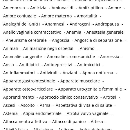
Amenorrea
-
Amicizia
-
Aminoacidi
-
Amitriptilina
-
Amore
-
Amore coniugale
-
Amore materno
-
Amortalità
-
Analoghi del GnRH
-
Anamnesi
-
Androgeni
-
Andropausa
-
Anello vaginale contraccettivo
-
Anemia
-
Anestesia generale
-
Aneurisma cerebrale
-
Angoscia
-
Angoscia di separazione
-
Animali
-
Animazione negli ospedali
-
Anismo
-
Anomalie congenite
-
Anomalie cromosomiche
-
Anoressia
-
Ansia
-
Antibiotici
-
Antidepressivi
-
Antimicotici
-
Antinfiammatori
-
Antivirali
-
Anziani
-
Apnea notturna
-
Apparato gastrointestinale
-
Apparato muscolare
-
Apparato osteo-articolare
-
Apparato uro-genitale femminile
-
Apprendimento
-
Approccio clinico conservativo
-
Artrosi
-
Ascesi
-
Ascolto
-
Asma
-
Aspettativa di vita e di salute
-
Astenia
-
Atipia endometriale
-
Atrofia vulvo-vaginale
-
Attaccamento affettivo
-
Attacco di panico
-
Attesa
-
Attività fisica
-
Attrazione
-
Autismo
-
Autocateterismo
-