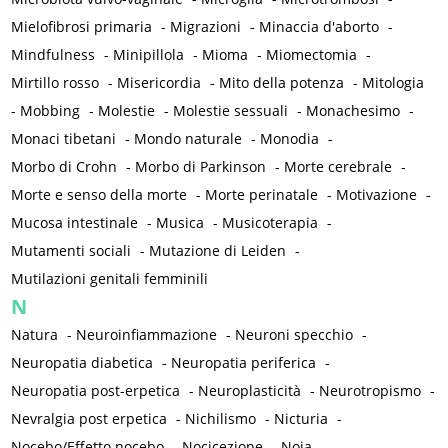
Mielofibrosi primaria
-
Migrazioni
-
Minaccia d'aborto
-
Mindfulness
-
Minipillola
-
Mioma
-
Miomectomia
-
Mirtillo rosso
-
Misericordia
-
Mito della potenza
-
Mitologia
-
Mobbing
-
Molestie
-
Molestie sessuali
-
Monachesimo
-
Monaci tibetani
-
Mondo naturale
-
Monodia
-
Morbo di Crohn
-
Morbo di Parkinson
-
Morte cerebrale
-
Morte e senso della morte
-
Morte perinatale
-
Motivazione
-
Mucosa intestinale
-
Musica
-
Musicoterapia
-
Mutamenti sociali
-
Mutazione di Leiden
-
Mutilazioni genitali femminili
N
Natura
-
Neuroinfiammazione
-
Neuroni specchio
-
Neuropatia diabetica
-
Neuropatia periferica
-
Neuropatia post-erpetica
-
Neuroplasticità
-
Neurotropismo
-
Nevralgia post erpetica
-
Nichilismo
-
Nicturia
-
Nocebo/Effetto nocebo
-
Nocicezione
-
Noia
-