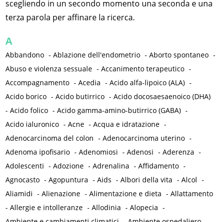
scegliendo in un secondo momento una seconda e una
terza parola per affinare la ricerca.
A
Abbandono
-
Ablazione dell'endometrio
-
Aborto spontaneo
-
Abuso e violenza sessuale
-
Accanimento terapeutico
-
Accompagnamento
-
Acedia
-
Acido alfa-lipoico (ALA)
-
Acido borico
-
Acido butirrico
-
Acido docosaesaenoico (DHA)
-
Acido folico
-
Acido gamma-amino-butirrico (GABA)
-
Acido ialuronico
-
Acne
-
Acqua e idratazione
-
Adenocarcinoma del colon
-
Adenocarcinoma uterino
-
Adenoma ipofisario
-
Adenomiosi
-
Adenosi
-
Aderenza
-
Adolescenti
-
Adozione
-
Adrenalina
-
Affidamento
-
Agnocasto
-
Agopuntura
-
Aids
-
Albori della vita
-
Alcol
-
Aliamidi
-
Alienazione
-
Alimentazione e dieta
-
Allattamento
-
Allergie e intolleranze
-
Allodinia
-
Alopecia
-
Ambiente e cambiamenti climatici
-
Ambiente ospedaliero
-