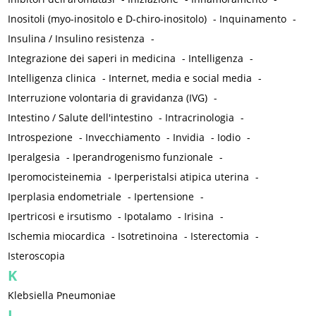
Inositoli (myo-inositolo e D-chiro-inositolo)
-
Inquinamento
-
Insulina / Insulino resistenza
-
Integrazione dei saperi in medicina
-
Intelligenza
-
Intelligenza clinica
-
Internet, media e social media
-
Interruzione volontaria di gravidanza (IVG)
-
Intestino / Salute dell'intestino
-
Intracrinologia
-
Introspezione
-
Invecchiamento
-
Invidia
-
Iodio
-
Iperalgesia
-
Iperandrogenismo funzionale
-
Iperomocisteinemia
-
Iperperistalsi atipica uterina
-
Iperplasia endometriale
-
Ipertensione
-
Ipertricosi e irsutismo
-
Ipotalamo
-
Irisina
-
Ischemia miocardica
-
Isotretinoina
-
Isterectomia
-
Isteroscopia
K
Klebsiella Pneumoniae
L