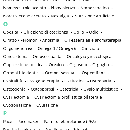
Nomegestrolo acetato
-
Nonviolenza
-
Noradrenalina
-
Noretisterone acetato
-
Nostalgia
-
Nutrizione artificiale
O
Obesità
-
Obiezione di coscienza
-
Oblio
-
Odio
-
Olfatto / Feromoni / Anosmia
-
Oli essenziali e aromaterapia
-
Oligomenorrea
-
Omega 3 / Omega 6
-
Omicidio
-
Omocisteina
-
Omosessualità
-
Oncologia ginecologica
-
Oppressione politica
-
Orexina
-
Orgasmo
-
Orgoglio
-
Ormoni bioidentici
-
Ormoni sessuali
-
Ospemifene
-
Ospitalità
-
Ossigenoterapia
-
Ossitocina
-
Osteopatia
-
Osteopenia
-
Osteoporosi
-
Ostetricia
-
Ovaio multicistico
-
Ovariectomia
-
Ovariectomia profilattica bilaterale
-
Ovodonazione
-
Ovulazione
P
Pace
-
Pacemaker
-
Palmitoiletanolamide (PEA)
-
Pap-test e vira-pap
-
Papillomatosi fisiologica
-