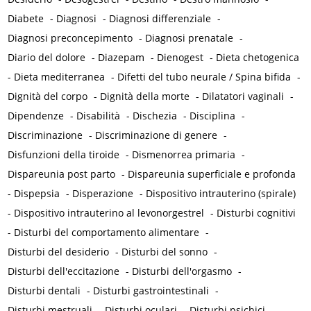
Diabete
-
Diagnosi
-
Diagnosi differenziale
-
Diagnosi preconcepimento
-
Diagnosi prenatale
-
Diario del dolore
-
Diazepam
-
Dienogest
-
Dieta chetogenica
-
Dieta mediterranea
-
Difetti del tubo neurale / Spina bifida
-
Dignità del corpo
-
Dignità della morte
-
Dilatatori vaginali
-
Dipendenze
-
Disabilità
-
Dischezia
-
Disciplina
-
Discriminazione
-
Discriminazione di genere
-
Disfunzioni della tiroide
-
Dismenorrea primaria
-
Dispareunia post parto
-
Dispareunia superficiale e profonda
-
Dispepsia
-
Disperazione
-
Dispositivo intrauterino (spirale)
-
Dispositivo intrauterino al levonorgestrel
-
Disturbi cognitivi
-
Disturbi del comportamento alimentare
-
Disturbi del desiderio
-
Disturbi del sonno
-
Disturbi dell'eccitazione
-
Disturbi dell'orgasmo
-
Disturbi dentali
-
Disturbi gastrointestinali
-
Disturbi mestruali
-
Disturbi oculari
-
Disturbi psichici
-