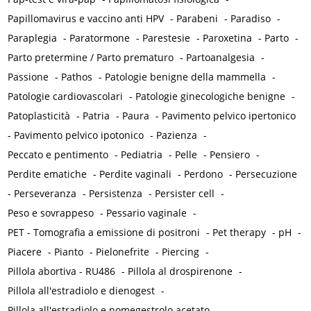
Papillomavirus e vaccino anti HPV
-
Parabeni
-
Paradiso
-
Paraplegia
-
Paratormone
-
Parestesie
-
Paroxetina
-
Parto
-
Parto pretermine / Parto prematuro
-
Partoanalgesia
-
Passione
-
Pathos
-
Patologie benigne della mammella
-
Patologie cardiovascolari
-
Patologie ginecologiche benigne
-
Patoplasticità
-
Patria
-
Paura
-
Pavimento pelvico ipertonico
-
Pavimento pelvico ipotonico
-
Pazienza
-
Peccato e pentimento
-
Pediatria
-
Pelle
-
Pensiero
-
Perdite ematiche
-
Perdite vaginali
-
Perdono
-
Persecuzione
-
Perseveranza
-
Persistenza
-
Persister cell
-
Peso e sovrappeso
-
Pessario vaginale
-
PET - Tomografia a emissione di positroni
-
Pet therapy
-
pH
-
Piacere
-
Pianto
-
Pielonefrite
-
Piercing
-
Pillola abortiva - RU486
-
Pillola al drospirenone
-
Pillola all'estradiolo e dienogest
-
Pillola all'estradiolo e nomegestrolo acetato
-