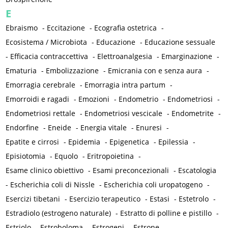
E
Ebraismo
-
Eccitazione
-
Ecografia ostetrica
-
Ecosistema / Microbiota
-
Educazione
-
Educazione sessuale
-
Efficacia contraccettiva
-
Elettroanalgesia
-
Emarginazione
-
Ematuria
-
Embolizzazione
-
Emicrania con e senza aura
-
Emorragia cerebrale
-
Emorragia intra partum
-
Emorroidi e ragadi
-
Emozioni
-
Endometrio
-
Endometriosi
-
Endometriosi rettale
-
Endometriosi vescicale
-
Endometrite
-
Endorfine
-
Eneide
-
Energia vitale
-
Enuresi
-
Epatite e cirrosi
-
Epidemia
-
Epigenetica
-
Epilessia
-
Episiotomia
-
Equolo
-
Eritropoietina
-
Esame clinico obiettivo
-
Esami preconcezionali
-
Escatologia
-
Escherichia coli di Nissle
-
Escherichia coli uropatogeno
-
Esercizi tibetani
-
Esercizio terapeutico
-
Estasi
-
Estetrolo
-
Estradiolo (estrogeno naturale)
-
Estratto di polline e pistillo
-
Estriolo
-
Estroboloma
-
Estrogeni
-
Estrone
-