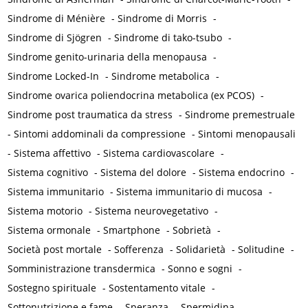
Sindrome di Ménière
-
Sindrome di Morris
-
Sindrome di Sjögren
-
Sindrome di tako-tsubo
-
Sindrome genito-urinaria della menopausa
-
Sindrome Locked-In
-
Sindrome metabolica
-
Sindrome ovarica poliendocrina metabolica (ex PCOS)
-
Sindrome post traumatica da stress
-
Sindrome premestruale
-
Sintomi addominali da compressione
-
Sintomi menopausali
-
Sistema affettivo
-
Sistema cardiovascolare
-
Sistema cognitivo
-
Sistema del dolore
-
Sistema endocrino
-
Sistema immunitario
-
Sistema immunitario di mucosa
-
Sistema motorio
-
Sistema neurovegetativo
-
Sistema ormonale
-
Smartphone
-
Sobrietà
-
Società post mortale
-
Sofferenza
-
Solidarietà
-
Solitudine
-
Somministrazione transdermica
-
Sonno e sogni
-
Sostegno spirituale
-
Sostentamento vitale
-
Sottonutrizione e fame
-
Speranza
-
Spermidina
-