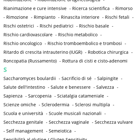
Rianimazione e cure intensive
-
Ricerca scientifica
-
Rimorso
-
Rimozione
-
Rimpianto
-
Rinascita interiore
-
Rischi fetali
-
Rischi ostetrici
-
Rischi pediatrici
-
Rischio basale
-
Rischio cardiovascolare
-
Rischio metabolico
-
Rischio oncologico
-
Rischio tromboembolico e trombosi
-
Ritardo di crescita intrauterino (IUGR)
-
Robotica chirurgica
-
Roncopatia (Russamento)
-
Rottura di cisti e cisto-adenomi
S
Saccharomyces boulardii
-
Sacrificio di sé
-
Salpingite
-
Salute dell'intestino
-
Salute e benessere
-
Salvezza
-
Sapienza
-
Sarcopenia
-
Sciatalgia catameniale
-
Scienze omiche
-
Sclerodermia
-
Sclerosi multipla
-
Scuola e università
-
Scuole musicali nazionali
-
Secchezza genitale
-
Secchezza vaginale
-
Secchezza vulvare
-
Self management
-
Semeiotica
-
Sensibilità al glutine / Gluten Sensitivity
-