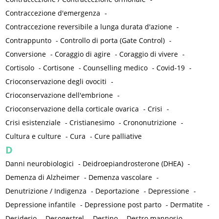
Contraccezione d'emergenza
-
Contraccezione reversibile a lunga durata d'azione
-
Contrappunto
-
Controllo di porta (Gate Control)
-
Conversione
-
Coraggio di agire
-
Coraggio di vivere
-
Cortisolo
-
Cortisone
-
Counselling medico
-
Covid-19
-
Crioconservazione degli ovociti
-
Crioconservazione dell'embrione
-
Crioconservazione della corticale ovarica
-
Crisi
-
Crisi esistenziale
-
Cristianesimo
-
Crononutrizione
-
Cultura e culture
-
Cura
-
Cure palliative
D
Danni neurobiologici
-
Deidroepiandrosterone (DHEA)
-
Demenza di Alzheimer
-
Demenza vascolare
-
Denutrizione / Indigenza
-
Deportazione
-
Depressione
-
Depressione infantile
-
Depressione post parto
-
Dermatite
-
Desiderio
-
Desogestrel
-
Destino
-
Destro mannosio
-