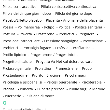
Pillola contraccettiva
-
Pillola contraccettiva continuativa
-
Pillola dei cinque giorni dopo
-
Pillola del giorno dopo
-
Placebo/Effetto placebo
-
Placenta / Anomalie della placenta
-
Poesia
-
Polimenorrea
-
Polipo
-
Politica
-
Politica sanitaria
-
Postura
-
Povertà
-
Prasterone
-
Prebiotici
-
Preghiera
-
Pressione intraoculare
-
Pressione sanguigna
-
Prevenzione
-
Probiotici
-
Proctalgia fugace
-
Profezia
-
Profilattico
-
Profilo lipidico
-
Progesterone / Progestinici
-
Progetto di salute
-
Progetto Vu-Net sul dolore vulvare
-
Prolasso genitale
-
Prolattina
-
Promestriene
-
Propoli
-
Prostaglandine
-
Prurito - Bruciore
-
Psicofarmaci
-
Psicologia e psicoanalisi
-
Psicosi puerperale
-
Psicoterapia
-
Psoriasi
-
Pubertà
-
Pubertà precoce
-
Publio Virgilio Marone
-
Puerperio
-
Pulsione di morte
Q
Questionari clinici validati