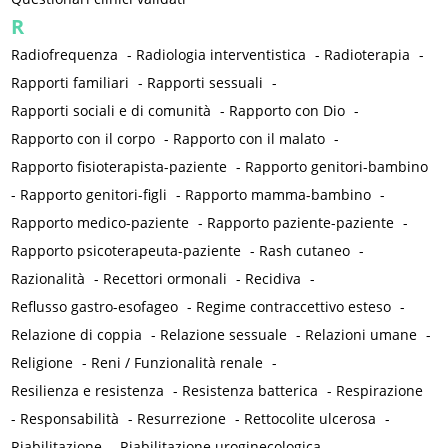
R
Radiofrequenza
-
Radiologia interventistica
-
Radioterapia
-
Rapporti familiari
-
Rapporti sessuali
-
Rapporti sociali e di comunità
-
Rapporto con Dio
-
Rapporto con il corpo
-
Rapporto con il malato
-
Rapporto fisioterapista-paziente
-
Rapporto genitori-bambino
-
Rapporto genitori-figli
-
Rapporto mamma-bambino
-
Rapporto medico-paziente
-
Rapporto paziente-paziente
-
Rapporto psicoterapeuta-paziente
-
Rash cutaneo
-
Razionalità
-
Recettori ormonali
-
Recidiva
-
Reflusso gastro-esofageo
-
Regime contraccettivo esteso
-
Relazione di coppia
-
Relazione sessuale
-
Relazioni umane
-
Religione
-
Reni / Funzionalità renale
-
Resilienza e resistenza
-
Resistenza batterica
-
Respirazione
-
Responsabilità
-
Resurrezione
-
Rettocolite ulcerosa
-
Riabilitazione
-
Riabilitazione uroginecologica
-