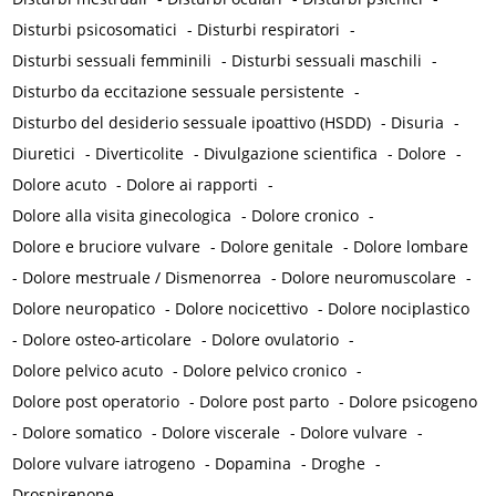
Disturbi psicosomatici
-
Disturbi respiratori
-
Disturbi sessuali femminili
-
Disturbi sessuali maschili
-
Disturbo da eccitazione sessuale persistente
-
Disturbo del desiderio sessuale ipoattivo (HSDD)
-
Disuria
-
Diuretici
-
Diverticolite
-
Divulgazione scientifica
-
Dolore
-
Dolore acuto
-
Dolore ai rapporti
-
Dolore alla visita ginecologica
-
Dolore cronico
-
Dolore e bruciore vulvare
-
Dolore genitale
-
Dolore lombare
-
Dolore mestruale / Dismenorrea
-
Dolore neuromuscolare
-
Dolore neuropatico
-
Dolore nocicettivo
-
Dolore nociplastico
-
Dolore osteo-articolare
-
Dolore ovulatorio
-
Dolore pelvico acuto
-
Dolore pelvico cronico
-
Dolore post operatorio
-
Dolore post parto
-
Dolore psicogeno
-
Dolore somatico
-
Dolore viscerale
-
Dolore vulvare
-
Dolore vulvare iatrogeno
-
Dopamina
-
Droghe
-
Drospirenone