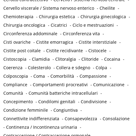
Cervello viscerale / Sistema nervoso enterico
-
Cheilite
-
Chemioterapia
-
Chirurgia estetica
-
Chirurgia ginecologica
-
Chirurgia oncologica
-
Cicatrici
-
Ciclo e mestruazioni
-
Circonferenza addominale
-
Circonferenza vita
-
Cisti ovariche
-
Cistite emorragica
-
Cistite interstiziale
-
Cistite post coitale
-
Cistite recidivante
-
Cistocele
-
Cistoscopia
-
Clamidia
-
Clitoralgia
-
Clitoride
-
Cocaina
-
Coerenza
-
Colesterolo
-
Collera e sdegno
-
Colpa
-
Colposcopia
-
Coma
-
Comorbilità
-
Compassione
-
Compliance
-
Comportamenti procreativi
-
Comunicazione
-
Comunità
-
Comunità batteriche intracellulari
-
Concepimento
-
Condilomi genitali
-
Condivisione
-
Condizione femminile
-
Congiuntiva
-
Connettivite indifferenziata
-
Consapevolezza
-
Consolazione
-
Continenza / Incontinenza urinaria
-
Contraccezione / Contraccezione ormonale
-