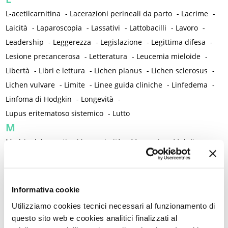
L-acetilcarnitina
-
Lacerazioni perineali da parto
-
Lacrime
-
Laicità
-
Laparoscopia
-
Lassativi
-
Lattobacilli
-
Lavoro
-
Leadership
-
Leggerezza
-
Legislazione
-
Legittima difesa
-
Lesione precancerosa
-
Letteratura
-
Leucemia mieloide
-
Libertà
-
Libri e lettura
-
Lichen planus
-
Lichen sclerosus
-
Lichen vulvare
-
Limite
-
Linee guida cliniche
-
Linfedema
-
Linfoma di Hodgkin
-
Longevità
-
Lupus eritematoso sistemico
-
Lutto
M
Madri adolescenti
-
Magnanimità
-
Magnesio
-
Mal d'aereo
-
Mal di montagna
-
Malassorbimento
-
Malattia
-
Malattia infiammatoria pelvica
-
Malattia mentale
-
Malattie autoimmuni
-
Malattie cromosomiche
-
Informativa cookie
Malattie genetiche
-
Malattie metaboliche
-
Utilizziamo cookies tecnici necessari al funzionamento di
Malattie neurologiche
-
Malattie reumatiche
-
questo sito web e cookies analitici finalizzati al
Malattie sessualmente trasmesse
-
Male
-
Malformazioni
-