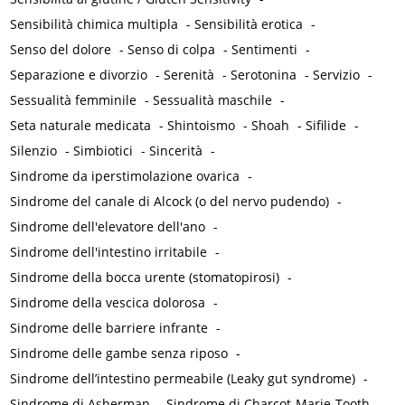
Sensibilità chimica multipla
-
Sensibilità erotica
-
Senso del dolore
-
Senso di colpa
-
Sentimenti
-
Separazione e divorzio
-
Serenità
-
Serotonina
-
Servizio
-
Sessualità femminile
-
Sessualità maschile
-
Seta naturale medicata
-
Shintoismo
-
Shoah
-
Sifilide
-
Silenzio
-
Simbiotici
-
Sincerità
-
Sindrome da iperstimolazione ovarica
-
Sindrome del canale di Alcock (o del nervo pudendo)
-
Sindrome dell'elevatore dell'ano
-
Sindrome dell'intestino irritabile
-
Sindrome della bocca urente (stomatopirosi)
-
Sindrome della vescica dolorosa
-
Sindrome delle barriere infrante
-
Sindrome delle gambe senza riposo
-
Sindrome dell’intestino permeabile (Leaky gut syndrome)
-
Sindrome di Asherman
-
Sindrome di Charcot-Marie-Tooth
-