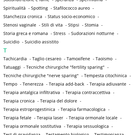
Spiritualità
-
Spotting
-
Stafilococco aureo
-
Stanchezza cronica
-
Status socio-economico
-
Stenosi vaginale
-
Stili di vita
-
Stipsi
-
Stomia
-
Storia greca e romana
-
Stress
-
Sudorazioni notturne
-
Suicidio
-
Suicidio assistito
T
Tachicardia
-
Taglio cesareo
-
Tamoxifene
-
Taoismo
-
Tatuaggi
-
Tecniche chirurgiche "fertility sparing"
-
Tecniche chirurgiche "nerve sparing"
-
Tempesta citochinica
-
Tempo
-
Tenerezza
-
Terapia add-back
-
Terapia adiuvante
-
Terapia antalgica infiltrativa
-
Terapia contraccettiva
-
Terapia cronica
-
Terapia del dolore
-
Terapia estroprogestinica
-
Terapia farmacologica
-
Terapia fetale
-
Terapia laser
-
Terapia ormonale locale
-
Terapia ormonale sostitutiva
-
Terapia sessuologica
-
Test di gravidanza
-
Testamento biologico
-
Testimonianza
-