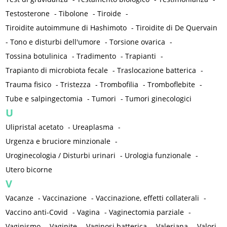
Testosterone
-
Tibolone
-
Tiroide
-
Tiroidite autoimmune di Hashimoto
-
Tiroidite di De Quervain
-
Tono e disturbi dell'umore
-
Torsione ovarica
-
Tossina botulinica
-
Tradimento
-
Trapianti
-
Trapianto di microbiota fecale
-
Traslocazione batterica
-
Trauma fisico
-
Tristezza
-
Trombofilia
-
Tromboflebite
-
Tube e salpingectomia
-
Tumori
-
Tumori ginecologici
U
Ulipristal acetato
-
Ureaplasma
-
Urgenza e bruciore minzionale
-
Uroginecologia / Disturbi urinari
-
Urologia funzionale
-
Utero bicorne
V
Vacanze
-
Vaccinazione
-
Vaccinazione, effetti collaterali
-
Vaccino anti-Covid
-
Vagina
-
Vaginectomia parziale
-
Vaginismo
-
Vaginite
-
Vaginosi batterica
-
Valeriana
-
Valori