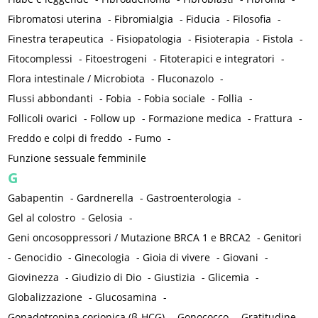
Fibromatosi uterina
-
Fibromialgia
-
Fiducia
-
Filosofia
-
Finestra terapeutica
-
Fisiopatologia
-
Fisioterapia
-
Fistola
-
Fitocomplessi
-
Fitoestrogeni
-
Fitoterapici e integratori
-
Flora intestinale / Microbiota
-
Fluconazolo
-
Flussi abbondanti
-
Fobia
-
Fobia sociale
-
Follia
-
Follicoli ovarici
-
Follow up
-
Formazione medica
-
Frattura
-
Freddo e colpi di freddo
-
Fumo
-
Funzione sessuale femminile
G
Gabapentin
-
Gardnerella
-
Gastroenterologia
-
Gel al colostro
-
Gelosia
-
Geni oncosoppressori / Mutazione BRCA 1 e BRCA2
-
Genitori
-
Genocidio
-
Ginecologia
-
Gioia di vivere
-
Giovani
-
Giovinezza
-
Giudizio di Dio
-
Giustizia
-
Glicemia
-
Globalizzazione
-
Glucosamina
-
Gonadotropina corionica (β-HCG)
-
Gonococco
-
Gratitudine
-