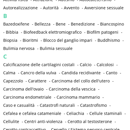
Autorealizzazione
-
Autorità
-
Avvento
-
Avversione sessuale
B
Bazedoxifene
-
Bellezza
-
Bene
-
Benedizione
-
Biancospino
-
Bibbia
-
Biofeedback elettromiografico
-
Biofilm patogeni
-
Biopsia
-
Bioritmi
-
Blocco del ganglio impari
-
Buddhismo
-
Bulimia nervosa
-
Bulimia sessuale
C
Calcificazione delle cartilagini costali
-
Calcio
-
Calcolosi
-
Calma
-
Cancro della vulva
-
Candida recidivante
-
Canto
-
Capezzolo
-
Carattere
-
Carcinoma del collo dell'utero
-
Carcinoma dell'ovaio
-
Carcinoma della vescica
-
Carcinoma endometriale
-
Carcinoma mammario
-
Caso e casualità
-
Catastrofi naturali
-
Catastrofismo
-
Cefalea e cefalea catameniale
-
Celiachia
-
Cellule staminali
-
Cellulite
-
Centri anti-violenza
-
Cerotto al testosterone
-
Cerotto contraccettivo
-
Cervello / Sistema nervoso centrale
-