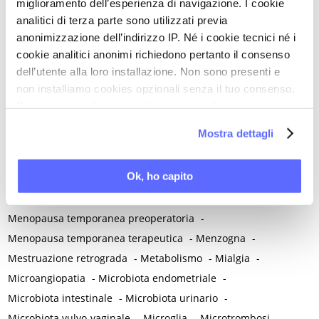
miglioramento dell’esperienza di navigazione. I cookie
Malinconia
-
Martirio
-
Mascherina e distanziamento sociale
analitici di terza parte sono utilizzati previa
anonimizzazione dell’indirizzo IP. Né i cookie tecnici né i
-
Massaggio
-
Mastectomia profilattica bilaterale
-
Mastociti
-
cookie analitici anonimi richiedono pertanto il consenso
Mastodinia / Mastalgia
-
Mastopatia fibrocistica
-
Maternità
-
dell’utente alla loro installazione. Non sono presenti e
Matrimonio non consumato
-
Medicina
-
Medicina di genere
non installiamo cookies opzionali senza il tuo consenso.
-
Medicina di precisione
-
Medicina occidentale
-
Per maggiori informazioni ti invitiamo a leggere
Medicina rigenerativa
-
Medicina tradizionale cinese
-
la nostra
Cookie Policy
.
Mostra dettagli
Medico di famiglia
-
Meditazione
-
Melanosi vulvare
-
Melatonina
-
Memoria
-
Memoria morale
-
Ok, ho capito
Menarca e pubertà
-
Menopausa e premenopausa
-
Menopausa iatrogena
-
Menopausa precoce
-
Menopausa temporanea preoperatoria
-
Menopausa temporanea terapeutica
-
Menzogna
-
Mestruazione retrograda
-
Metabolismo
-
Mialgia
-
Microangiopatia
-
Microbiota endometriale
-
Microbiota intestinale
-
Microbiota urinario
-
Microbiota vulvo-vaginale
-
Microglia
-
Microtrombosi
-