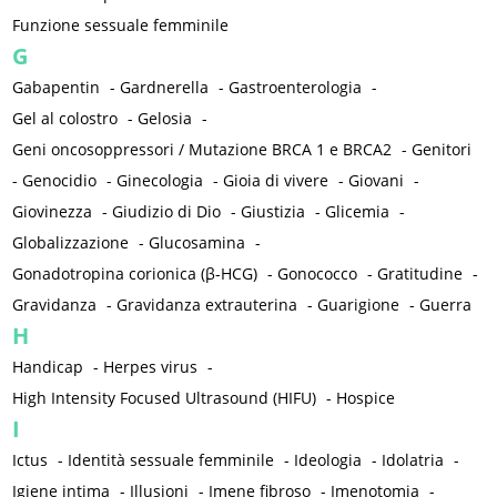
Funzione sessuale femminile
G
Gabapentin
-
Gardnerella
-
Gastroenterologia
-
Gel al colostro
-
Gelosia
-
Geni oncosoppressori / Mutazione BRCA 1 e BRCA2
-
Genitori
-
Genocidio
-
Ginecologia
-
Gioia di vivere
-
Giovani
-
Giovinezza
-
Giudizio di Dio
-
Giustizia
-
Glicemia
-
Globalizzazione
-
Glucosamina
-
Gonadotropina corionica (β-HCG)
-
Gonococco
-
Gratitudine
-
Gravidanza
-
Gravidanza extrauterina
-
Guarigione
-
Guerra
H
Handicap
-
Herpes virus
-
High Intensity Focused Ultrasound (HIFU)
-
Hospice
I
Ictus
-
Identità sessuale femminile
-
Ideologia
-
Idolatria
-
Igiene intima
-
Illusioni
-
Imene fibroso
-
Imenotomia
-