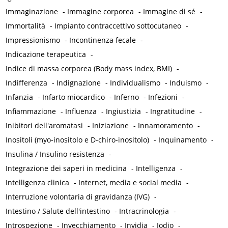
Immaginazione
-
Immagine corporea
-
Immagine di sé
-
Immortalità
-
Impianto contraccettivo sottocutaneo
-
Impressionismo
-
Incontinenza fecale
-
Indicazione terapeutica
-
Indice di massa corporea (Body mass index, BMI)
-
Indifferenza
-
Indignazione
-
Individualismo
-
Induismo
-
Infanzia
-
Infarto miocardico
-
Inferno
-
Infezioni
-
Infiammazione
-
Influenza
-
Ingiustizia
-
Ingratitudine
-
Inibitori dell'aromatasi
-
Iniziazione
-
Innamoramento
-
Inositoli (myo-inositolo e D-chiro-inositolo)
-
Inquinamento
-
Insulina / Insulino resistenza
-
Integrazione dei saperi in medicina
-
Intelligenza
-
Intelligenza clinica
-
Internet, media e social media
-
Interruzione volontaria di gravidanza (IVG)
-
Intestino / Salute dell'intestino
-
Intracrinologia
-
Introspezione
-
Invecchiamento
-
Invidia
-
Iodio
-