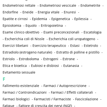
Endometriosi rettale
-
Endometriosi vescicale
-
Endometrite
-
Endorfine
-
Eneide
-
Energia vitale
-
Enuresi
-
Epatite e cirrosi
-
Epidemia
-
Epigenetica
-
Epilessia
-
Episiotomia
-
Equolo
-
Eritropoietina
-
Esame clinico obiettivo
-
Esami preconcezionali
-
Escatologia
-
Escherichia coli di Nissle
-
Escherichia coli uropatogeno
-
Esercizi tibetani
-
Esercizio terapeutico
-
Estasi
-
Estetrolo
-
Estradiolo (estrogeno naturale)
-
Estratto di polline e pistillo
-
Estriolo
-
Estroboloma
-
Estrogeni
-
Estrone
-
Etica e bioetica
-
Eubiosi e disbiosi
-
Eutanasia
-
Evitamento sessuale
F
Fallimento esistenziale
-
Farmaci / Autoprescrizione
-
Farmaci / Controindicazioni
-
Farmaci / Effetti collaterali
-
Farmaci biologici
-
Farmacisti / Farmaciste
-
Fascicolazione
-
Fatigue
-
Fattore di crescita dei nervi (NGF)
-