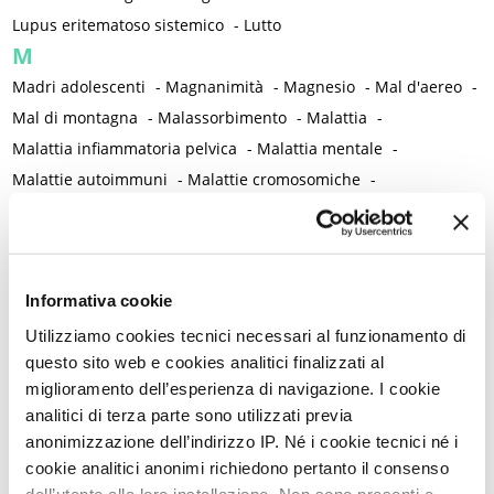
Lupus eritematoso sistemico
-
Lutto
M
Madri adolescenti
-
Magnanimità
-
Magnesio
-
Mal d'aereo
-
Mal di montagna
-
Malassorbimento
-
Malattia
-
Malattia infiammatoria pelvica
-
Malattia mentale
-
Malattie autoimmuni
-
Malattie cromosomiche
-
Malattie genetiche
-
Malattie metaboliche
-
Malattie neurologiche
-
Malattie reumatiche
-
Malattie sessualmente trasmesse
-
Male
-
Malformazioni
-
Informativa cookie
Malinconia
-
Martirio
-
Mascherina e distanziamento sociale
-
Massaggio
-
Mastectomia profilattica bilaterale
-
Mastociti
-
Utilizziamo cookies tecnici necessari al funzionamento di
questo sito web e cookies analitici finalizzati al
Mastodinia / Mastalgia
-
Mastopatia fibrocistica
-
Maternità
-
miglioramento dell’esperienza di navigazione. I cookie
Matrimonio non consumato
-
Medicina
-
Medicina di genere
analitici di terza parte sono utilizzati previa
-
Medicina di precisione
-
Medicina occidentale
-
anonimizzazione dell’indirizzo IP. Né i cookie tecnici né i
Medicina rigenerativa
-
Medicina tradizionale cinese
-
cookie analitici anonimi richiedono pertanto il consenso
Medico di famiglia
-
Meditazione
-
Melanosi vulvare
-
dell’utente alla loro installazione. Non sono presenti e