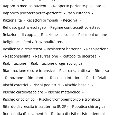
Rapporto medico-paziente
-
Rapporto paziente-paziente
-
Rapporto psicoterapeuta-paziente
-
Rash cutaneo
-
Razionalità
-
Recettori ormonali
-
Recidiva
-
Reflusso gastro-esofageo
-
Regime contraccettivo esteso
-
Relazione di coppia
-
Relazione sessuale
-
Relazioni umane
-
Religione
-
Reni / Funzionalità renale
-
Resilienza e resistenza
-
Resistenza batterica
-
Respirazione
-
Responsabilità
-
Resurrezione
-
Rettocolite ulcerosa
-
Riabilitazione
-
Riabilitazione uroginecologica
-
Rianimazione e cure intensive
-
Ricerca scientifica
-
Rimorso
-
Rimozione
-
Rimpianto
-
Rinascita interiore
-
Rischi fetali
-
Rischi ostetrici
-
Rischi pediatrici
-
Rischio basale
-
Rischio cardiovascolare
-
Rischio metabolico
-
Rischio oncologico
-
Rischio tromboembolico e trombosi
-
Ritardo di crescita intrauterino (IUGR)
-
Robotica chirurgica
-
Roncopatia (Russamento)
-
Rottura di cisti e cisto-adenomi