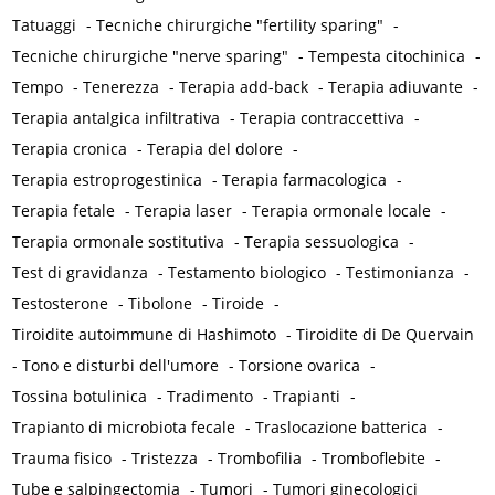
Tatuaggi
-
Tecniche chirurgiche "fertility sparing"
-
Tecniche chirurgiche "nerve sparing"
-
Tempesta citochinica
-
Tempo
-
Tenerezza
-
Terapia add-back
-
Terapia adiuvante
-
Terapia antalgica infiltrativa
-
Terapia contraccettiva
-
Terapia cronica
-
Terapia del dolore
-
Terapia estroprogestinica
-
Terapia farmacologica
-
Terapia fetale
-
Terapia laser
-
Terapia ormonale locale
-
Terapia ormonale sostitutiva
-
Terapia sessuologica
-
Test di gravidanza
-
Testamento biologico
-
Testimonianza
-
Testosterone
-
Tibolone
-
Tiroide
-
Tiroidite autoimmune di Hashimoto
-
Tiroidite di De Quervain
-
Tono e disturbi dell'umore
-
Torsione ovarica
-
Tossina botulinica
-
Tradimento
-
Trapianti
-
Trapianto di microbiota fecale
-
Traslocazione batterica
-
Trauma fisico
-
Tristezza
-
Trombofilia
-
Tromboflebite
-
Tube e salpingectomia
-
Tumori
-
Tumori ginecologici