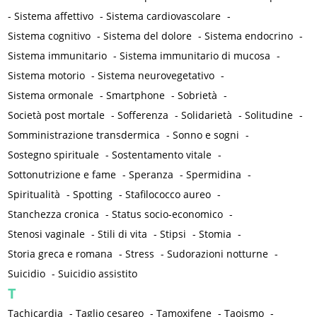
-
Sistema affettivo
-
Sistema cardiovascolare
-
Sistema cognitivo
-
Sistema del dolore
-
Sistema endocrino
-
Sistema immunitario
-
Sistema immunitario di mucosa
-
Sistema motorio
-
Sistema neurovegetativo
-
Sistema ormonale
-
Smartphone
-
Sobrietà
-
Società post mortale
-
Sofferenza
-
Solidarietà
-
Solitudine
-
Somministrazione transdermica
-
Sonno e sogni
-
Sostegno spirituale
-
Sostentamento vitale
-
Sottonutrizione e fame
-
Speranza
-
Spermidina
-
Spiritualità
-
Spotting
-
Stafilococco aureo
-
Stanchezza cronica
-
Status socio-economico
-
Stenosi vaginale
-
Stili di vita
-
Stipsi
-
Stomia
-
Storia greca e romana
-
Stress
-
Sudorazioni notturne
-
Suicidio
-
Suicidio assistito
T
Tachicardia
-
Taglio cesareo
-
Tamoxifene
-
Taoismo
-