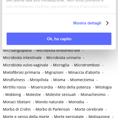
Melatonina
-
Memoria
-
Memoria morale
-
non installiamo cookies opzionali senza il tuo consenso.
Per maggiori informazioni ti invitiamo a leggere
Menarca e pubertà
-
Menopausa e premenopausa
-
la nostra
Cookie Policy
.
Menopausa iatrogena
-
Menopausa precoce
-
Mostra dettagli
Menopausa temporanea preoperatoria
-
Menopausa temporanea terapeutica
-
Menzogna
-
Ok, ho capito
Mestruazione retrograda
-
Metabolismo
-
Mialgia
-
Microangiopatia
-
Microbiota endometriale
-
Microbiota intestinale
-
Microbiota urinario
-
Microbiota vulvo-vaginale
-
Microglia
-
Microtrombosi
-
Mielofibrosi primaria
-
Migrazioni
-
Minaccia d'aborto
-
Mindfulness
-
Minipillola
-
Mioma
-
Miomectomia
-
Mirtillo rosso
-
Misericordia
-
Mito della potenza
-
Mitologia
-
Mobbing
-
Molestie
-
Molestie sessuali
-
Monachesimo
-
Monaci tibetani
-
Mondo naturale
-
Monodia
-
Morbo di Crohn
-
Morbo di Parkinson
-
Morte cerebrale
-
Morte e senso della morte
-
Morte perinatale
-
Motivazione
-