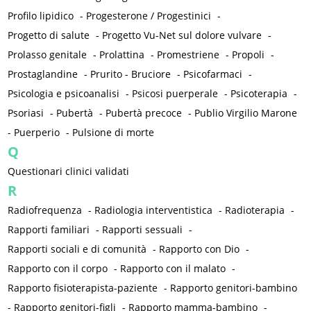
Profilo lipidico
-
Progesterone / Progestinici
-
Progetto di salute
-
Progetto Vu-Net sul dolore vulvare
-
Prolasso genitale
-
Prolattina
-
Promestriene
-
Propoli
-
Prostaglandine
-
Prurito - Bruciore
-
Psicofarmaci
-
Psicologia e psicoanalisi
-
Psicosi puerperale
-
Psicoterapia
-
Psoriasi
-
Pubertà
-
Pubertà precoce
-
Publio Virgilio Marone
-
Puerperio
-
Pulsione di morte
Q
Questionari clinici validati
R
Radiofrequenza
-
Radiologia interventistica
-
Radioterapia
-
Rapporti familiari
-
Rapporti sessuali
-
Rapporti sociali e di comunità
-
Rapporto con Dio
-
Rapporto con il corpo
-
Rapporto con il malato
-
Rapporto fisioterapista-paziente
-
Rapporto genitori-bambino
-
Rapporto genitori-figli
-
Rapporto mamma-bambino
-