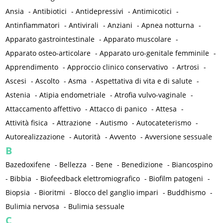
Ansia
-
Antibiotici
-
Antidepressivi
-
Antimicotici
-
Antinfiammatori
-
Antivirali
-
Anziani
-
Apnea notturna
-
Apparato gastrointestinale
-
Apparato muscolare
-
Apparato osteo-articolare
-
Apparato uro-genitale femminile
-
Apprendimento
-
Approccio clinico conservativo
-
Artrosi
-
Ascesi
-
Ascolto
-
Asma
-
Aspettativa di vita e di salute
-
Astenia
-
Atipia endometriale
-
Atrofia vulvo-vaginale
-
Attaccamento affettivo
-
Attacco di panico
-
Attesa
-
Attività fisica
-
Attrazione
-
Autismo
-
Autocateterismo
-
Autorealizzazione
-
Autorità
-
Avvento
-
Avversione sessuale
B
Bazedoxifene
-
Bellezza
-
Bene
-
Benedizione
-
Biancospino
-
Bibbia
-
Biofeedback elettromiografico
-
Biofilm patogeni
-
Biopsia
-
Bioritmi
-
Blocco del ganglio impari
-
Buddhismo
-
Bulimia nervosa
-
Bulimia sessuale
C