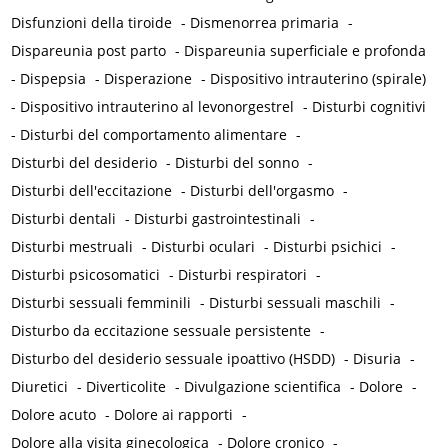
Disfunzioni della tiroide
-
Dismenorrea primaria
-
Dispareunia post parto
-
Dispareunia superficiale e profonda
-
Dispepsia
-
Disperazione
-
Dispositivo intrauterino (spirale)
-
Dispositivo intrauterino al levonorgestrel
-
Disturbi cognitivi
-
Disturbi del comportamento alimentare
-
Disturbi del desiderio
-
Disturbi del sonno
-
Disturbi dell'eccitazione
-
Disturbi dell'orgasmo
-
Disturbi dentali
-
Disturbi gastrointestinali
-
Disturbi mestruali
-
Disturbi oculari
-
Disturbi psichici
-
Disturbi psicosomatici
-
Disturbi respiratori
-
Disturbi sessuali femminili
-
Disturbi sessuali maschili
-
Disturbo da eccitazione sessuale persistente
-
Disturbo del desiderio sessuale ipoattivo (HSDD)
-
Disuria
-
Diuretici
-
Diverticolite
-
Divulgazione scientifica
-
Dolore
-
Dolore acuto
-
Dolore ai rapporti
-
Dolore alla visita ginecologica
-
Dolore cronico
-