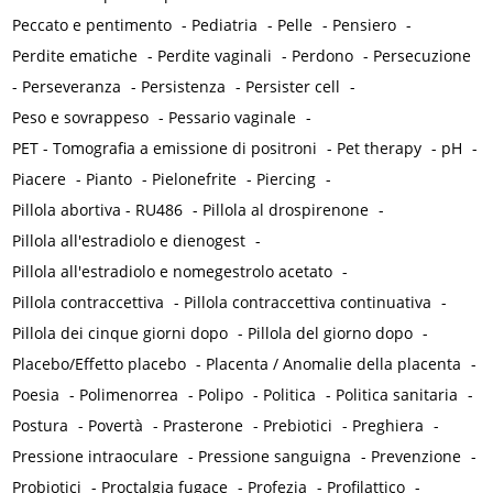
Peccato e pentimento
-
Pediatria
-
Pelle
-
Pensiero
-
Perdite ematiche
-
Perdite vaginali
-
Perdono
-
Persecuzione
-
Perseveranza
-
Persistenza
-
Persister cell
-
Peso e sovrappeso
-
Pessario vaginale
-
PET - Tomografia a emissione di positroni
-
Pet therapy
-
pH
-
Piacere
-
Pianto
-
Pielonefrite
-
Piercing
-
Pillola abortiva - RU486
-
Pillola al drospirenone
-
Pillola all'estradiolo e dienogest
-
Pillola all'estradiolo e nomegestrolo acetato
-
Pillola contraccettiva
-
Pillola contraccettiva continuativa
-
Pillola dei cinque giorni dopo
-
Pillola del giorno dopo
-
Placebo/Effetto placebo
-
Placenta / Anomalie della placenta
-
Poesia
-
Polimenorrea
-
Polipo
-
Politica
-
Politica sanitaria
-
Postura
-
Povertà
-
Prasterone
-
Prebiotici
-
Preghiera
-
Pressione intraoculare
-
Pressione sanguigna
-
Prevenzione
-
Probiotici
-
Proctalgia fugace
-
Profezia
-
Profilattico
-