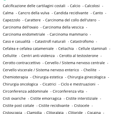
Calcificazione delle cartilagini costali
-
Calcio
-
Calcolosi
-
Calma
-
Cancro della vulva
-
Candida recidivante
-
Canto
-
Capezzolo
-
Carattere
-
Carcinoma del collo dell'utero
-
Carcinoma dell'ovaio
-
Carcinoma della vescica
-
Carcinoma endometriale
-
Carcinoma mammario
-
Caso e casualità
-
Catastrofi naturali
-
Catastrofismo
-
Cefalea e cefalea catameniale
-
Celiachia
-
Cellule staminali
-
Cellulite
-
Centri anti-violenza
-
Cerotto al testosterone
-
Cerotto contraccettivo
-
Cervello / Sistema nervoso centrale
-
Cervello viscerale / Sistema nervoso enterico
-
Cheilite
-
Chemioterapia
-
Chirurgia estetica
-
Chirurgia ginecologica
-
Chirurgia oncologica
-
Cicatrici
-
Ciclo e mestruazioni
-
Circonferenza addominale
-
Circonferenza vita
-
Cisti ovariche
-
Cistite emorragica
-
Cistite interstiziale
-
Cistite post coitale
-
Cistite recidivante
-
Cistocele
-
Cistoscopia
-
Clamidia
-
Clitoralgia
-
Clitoride
-
Cocaina
-