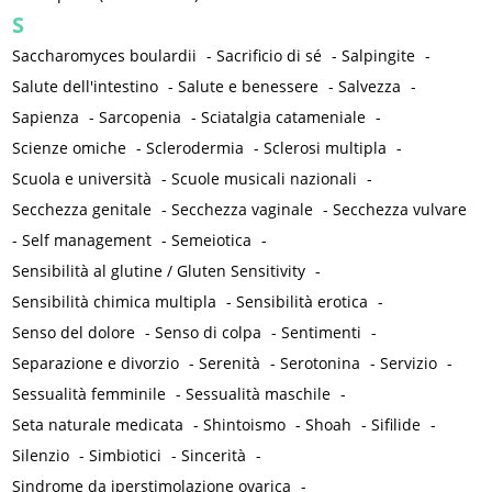
S
Saccharomyces boulardii
-
Sacrificio di sé
-
Salpingite
-
Salute dell'intestino
-
Salute e benessere
-
Salvezza
-
Sapienza
-
Sarcopenia
-
Sciatalgia catameniale
-
Scienze omiche
-
Sclerodermia
-
Sclerosi multipla
-
Scuola e università
-
Scuole musicali nazionali
-
Secchezza genitale
-
Secchezza vaginale
-
Secchezza vulvare
-
Self management
-
Semeiotica
-
Sensibilità al glutine / Gluten Sensitivity
-
Sensibilità chimica multipla
-
Sensibilità erotica
-
Senso del dolore
-
Senso di colpa
-
Sentimenti
-
Separazione e divorzio
-
Serenità
-
Serotonina
-
Servizio
-
Sessualità femminile
-
Sessualità maschile
-
Seta naturale medicata
-
Shintoismo
-
Shoah
-
Sifilide
-
Silenzio
-
Simbiotici
-
Sincerità
-
Sindrome da iperstimolazione ovarica
-