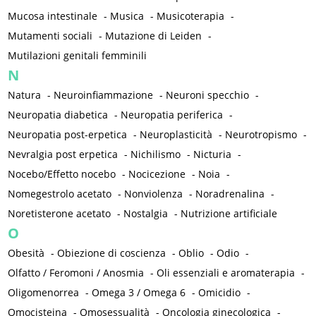
Mucosa intestinale
-
Musica
-
Musicoterapia
-
Mutamenti sociali
-
Mutazione di Leiden
-
Mutilazioni genitali femminili
N
Natura
-
Neuroinfiammazione
-
Neuroni specchio
-
Neuropatia diabetica
-
Neuropatia periferica
-
Neuropatia post-erpetica
-
Neuroplasticità
-
Neurotropismo
-
Nevralgia post erpetica
-
Nichilismo
-
Nicturia
-
Nocebo/Effetto nocebo
-
Nocicezione
-
Noia
-
Nomegestrolo acetato
-
Nonviolenza
-
Noradrenalina
-
Noretisterone acetato
-
Nostalgia
-
Nutrizione artificiale
O
Obesità
-
Obiezione di coscienza
-
Oblio
-
Odio
-
Olfatto / Feromoni / Anosmia
-
Oli essenziali e aromaterapia
-
Oligomenorrea
-
Omega 3 / Omega 6
-
Omicidio
-
Omocisteina
-
Omosessualità
-
Oncologia ginecologica
-