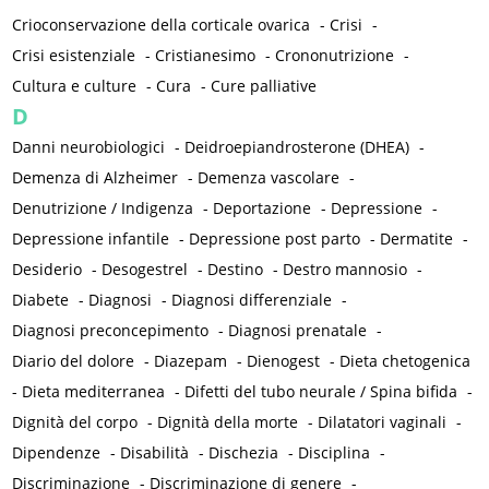
Crioconservazione della corticale ovarica
-
Crisi
-
Crisi esistenziale
-
Cristianesimo
-
Crononutrizione
-
Cultura e culture
-
Cura
-
Cure palliative
D
Danni neurobiologici
-
Deidroepiandrosterone (DHEA)
-
Demenza di Alzheimer
-
Demenza vascolare
-
Denutrizione / Indigenza
-
Deportazione
-
Depressione
-
Depressione infantile
-
Depressione post parto
-
Dermatite
-
Desiderio
-
Desogestrel
-
Destino
-
Destro mannosio
-
Diabete
-
Diagnosi
-
Diagnosi differenziale
-
Diagnosi preconcepimento
-
Diagnosi prenatale
-
Diario del dolore
-
Diazepam
-
Dienogest
-
Dieta chetogenica
-
Dieta mediterranea
-
Difetti del tubo neurale / Spina bifida
-
Dignità del corpo
-
Dignità della morte
-
Dilatatori vaginali
-
Dipendenze
-
Disabilità
-
Dischezia
-
Disciplina
-
Discriminazione
-
Discriminazione di genere
-