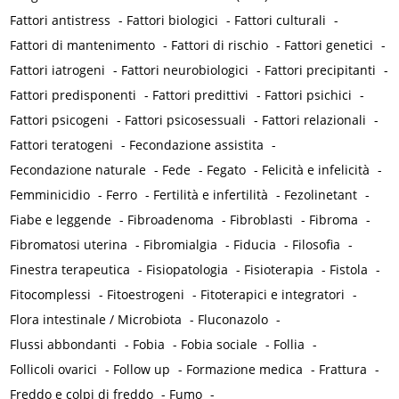
Fattori antistress
-
Fattori biologici
-
Fattori culturali
-
Fattori di mantenimento
-
Fattori di rischio
-
Fattori genetici
-
Fattori iatrogeni
-
Fattori neurobiologici
-
Fattori precipitanti
-
Fattori predisponenti
-
Fattori predittivi
-
Fattori psichici
-
Fattori psicogeni
-
Fattori psicosessuali
-
Fattori relazionali
-
Fattori teratogeni
-
Fecondazione assistita
-
Fecondazione naturale
-
Fede
-
Fegato
-
Felicità e infelicità
-
Femminicidio
-
Ferro
-
Fertilità e infertilità
-
Fezolinetant
-
Fiabe e leggende
-
Fibroadenoma
-
Fibroblasti
-
Fibroma
-
Fibromatosi uterina
-
Fibromialgia
-
Fiducia
-
Filosofia
-
Finestra terapeutica
-
Fisiopatologia
-
Fisioterapia
-
Fistola
-
Fitocomplessi
-
Fitoestrogeni
-
Fitoterapici e integratori
-
Flora intestinale / Microbiota
-
Fluconazolo
-
Flussi abbondanti
-
Fobia
-
Fobia sociale
-
Follia
-
Follicoli ovarici
-
Follow up
-
Formazione medica
-
Frattura
-
Freddo e colpi di freddo
-
Fumo
-